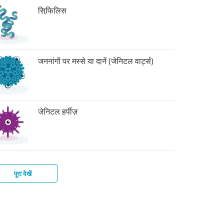
सिफि़लिस
जननांगों पर मस्से या दानें (जेनिटल वार्ट्स)
जेनिटल हर्पीज़
पूरा देखें
र
िटाइटिस-
ाइकोमोनिएसिस
बिक
बीज़
टीरियल
्स
इस
िनोसिस