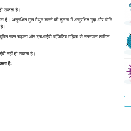
 हो सकता है।
िल है। असुरक्षित मुख मैथुन करने की तुलना में असुरक्षित गुदा और योनि
 है।
, दूषित रक्त चढ़ाना और ’एचआईवी पॉजि़टिव महिला से स्तनपान शामिल
।
ईवी नहीं हो सकता है।
कता हैः
वाट
हेप
ट्र
प्यू
स्कै
बैक्
वाटर
बी
ला
वेज