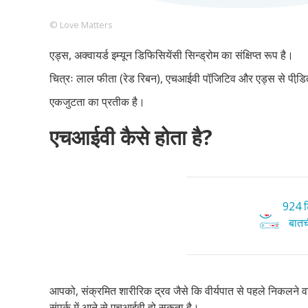
© Love Matters
एड्स, अक्वायर्ड इम्यून डिफिसियेंसी सिन्ड्रोम का संक्षिप्त रूप है।
Footer
हमारे सिद्धांत
Just Poocho
संपर्क करें
चित्रः लाल फीता (रेड रिबन), एचआईवी पॉजि़टिव और एड्स से पीडि़त 
Company
एकजुटता का प्रतीक है।
एचआईवी कैसे होता है?
924 टि
बातची
आपको, संक्रमित शारीरिक द्रव जैसे कि वीर्यपात से पहले निकलने वाले
संपर्क में आने से एचआईवी हो सकता है।