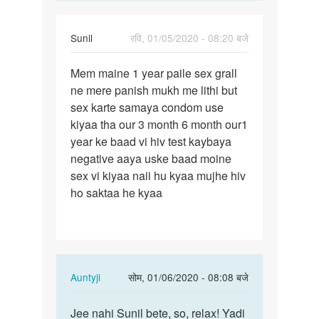
Sunil
रवि, 01/05/2020 - 08:20 बजे
पर्मालिंक
Mem maine 1 year paile sex grall
Mem
ne mere panish mukh me lithi but
maine
sex karte samaya condom use
1
kiyaa tha our 3 month 6 month our1
year
year ke baad vi hiv test kaybaya
paile
negative aaya uske baad moine
sex…
sex vi kiyaa naii hu kyaa mujhe hiv
ho saktaa he kyaa
In
Auntyji
सोम, 01/06/2020 - 08:08 बजे
reply
पर्मालिंक
to
Jee nahi Sunil bete, so, relax! Yadi
Jee