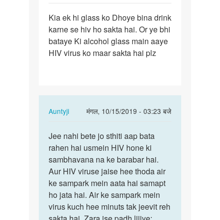
पर्मालिंक
Kia ek hi glass ko Dhoye bina drink
Kia
karne se hiv ho sakta hai. Or ye bhi
ek
bataye Ki alcohol glass main aaye
hi
HIV virus ko maar sakta hai plz
glass
ko
Dhoye…
In
Auntyji
मंगल, 10/15/2019 - 03:23 बजे
reply
पर्मालिंक
to
Jee nahi bete jo sthiti aap bata
Jee
Kia
rahen hai usmein HIV hone ki
nahi
ek
sambhavana na ke barabar hai.
bete
hi
Aur HIV viruse jaise hee thoda air
jo
glass
ke sampark mein aata hai samapt
sthiti
ko
ho jata hai. Air ke sampark mein
aap…
Dhoye…
virus kuch hee minuts tak jeevit reh
by
sakta hai. Zara ise padh lijiye: