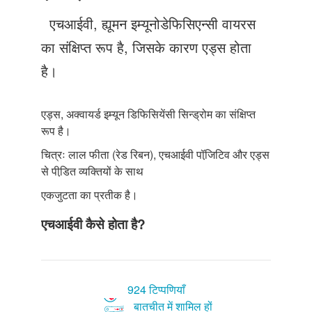
Just Poocho
एचआईवी, ह्यूमन इम्यूनोडेफिसिएन्सी वायरस
संपर्क करें
का संक्षिप्त रूप है, जिसके कारण एड्स होता
है।
एड्स, अक्वायर्ड इम्यून डिफिसियेंसी सिन्ड्रोम का संक्षिप्त
रूप है।
चित्रः लाल फीता (रेड रिबन), एचआईवी पॉजि़टिव और एड्स
से पीडि़त व्यक्तियों के साथ
एकजुटता का प्रतीक है।
एचआईवी कैसे होता है?
924 टिप्पणियाँ
बातचीत में शामिल हों