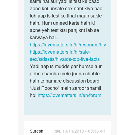
Sir
sakte hai aur yadi is test ke baad
kamjori
maine
apne koi unsafe sex nahi kiya hao
ke
1
toh aap is test ko final maan sakte
anya
saal
hain. Hum umeed karte hain ki
karan…
pehle
apne yeh test kisi panjikrit lab se
ek…
karwaya hai.
by
https://lovematters.in/hi/resource/hiv
Sunny
https://lovematters.in/hi/safe-
30
sex/stdsstis/hivaids-top-five-facts
yr
Yadi aap is mudde par humse aur
old
gehri charcha mein judna chahte
boy
hain to hamare discussion board
“Just Poocho” mein zaroor shamil
ho!
https://lovematters.in/en/forum
Suresh
सोम, 10/14/2019 - 09:36 बजे