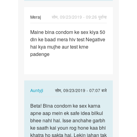
Meraj
सोम, 09/23/2019 - 09:26 पूर्वान्ह
पर्मालिंक
Maine bina condom ke sex kiya 50
Maine
din ke baad mera hiv test Negative
bina
hai kya mujhe aur test krne
condom
padenge
ke
sex…
In
Auntyji
सोम, 09/23/2019 - 07:07 बजे
reply
पर्मालिंक
to
Beta! Bina condom ke sex karna
Beta!
Maine
apne aap mein ek safe idea bilkul
Bina
bina
bhee nahi hai. Isse anchahe garbh
condom
condom
ke saath kai youn rog hone kaa bhi
ke
ke
khatra ho sakta hai. Lekin jahan tak
sex…