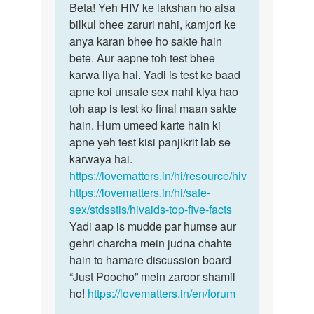
to
Beta! Yeh HIV ke lakshan ho aisa
Beta!
Maine
bilkul bhee zaruri nahi, kamjori ke
Yeh
1
anya karan bhee ho sakte hain
HIV
saal
bete. Aur aapne toh test bhee
ke
pehle
karwa liya hai. Yadi is test ke baad
lakshan
ek
apne koi unsafe sex nahi kiya hao
ho…
sex…
toh aap is test ko final maan sakte
by
hain. Hum umeed karte hain ki
Sunil
apne yeh test kisi panjikrit lab se
karwaya hai.
https://lovematters.in/hi/resource/hiv
https://lovematters.in/hi/safe-
sex/stdsstis/hivaids-top-five-facts
Yadi aap is mudde par humse aur
gehri charcha mein judna chahte
hain to hamare discussion board
“Just Poocho” mein zaroor shamil
ho!
https://lovematters.in/en/forum