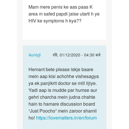
पर्मालिंक
Mam mere penis ke aas paas K
Mam
area m safed papdi jaise utarti h ye
mere
HIV ke symptoms h kya??
penis
ke
aas
paas…
In
Auntyji
रवि, 01/12/2020 - 04:30 बजे
reply
पर्मालिंक
to
Hemant bete please iskje baare
Hemant
Mam
mein aap kisi achchhe vishesagya
bete
mere
ya ek panjikrit doctor se mill lijiye.
please
penis
Yadi aap is mudde par humse aur
iskje…
ke
gehri charcha mein judna chahte
aas
hain to hamare discussion board
paas…
“Just Poocho” mein zaroor shamil
by
ho!
https://lovematters.in/en/forum
Hemant