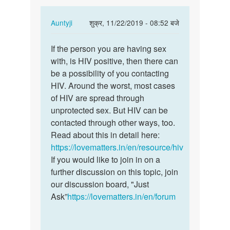
Both…
In
Auntyji
शुक्र, 11/22/2019 - 08:52 बजे
reply
पर्मालिंक
to
If the person you are having sex
If
When
with, is HIV positive, then there can
the
men
be a possibility of you contacting
person
sex
HIV. Around the worst, most cases
you
with
of HIV are spread through
are
men.
unprotected sex. But HIV can be
having…
Both…
contacted through other ways, too.
by
Read about this in detail here:
Rahul
https://lovematters.in/en/resource/hiv
If you would like to join in on a
further discussion on this topic, join
our discussion board, "Just
Ask”
https://lovematters.in/en/forum