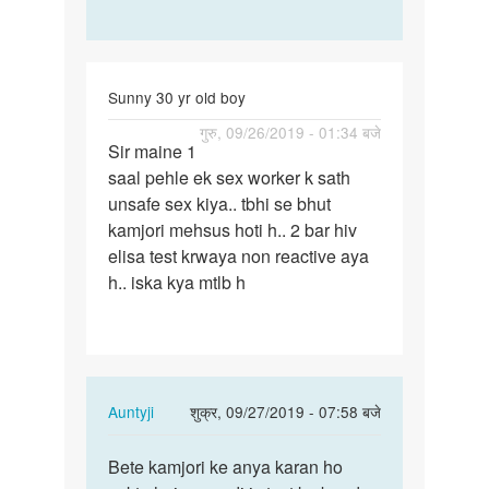
Sunny 30 yr old boy
पर्मालिंक
गुरु, 09/26/2019 - 01:34 बजे
Sir maine 1
Sir
saal pehle ek sex worker k sath
maine
unsafe sex kiya.. tbhi se bhut
1
kamjori mehsus hoti h.. 2 bar hiv
saal
elisa test krwaya non reactive aya
pehle
h.. iska kya mtlb h
ek…
In
Auntyji
शुक्र, 09/27/2019 - 07:58 बजे
reply
पर्मालिंक
to
Bete kamjori ke anya karan ho
Bete