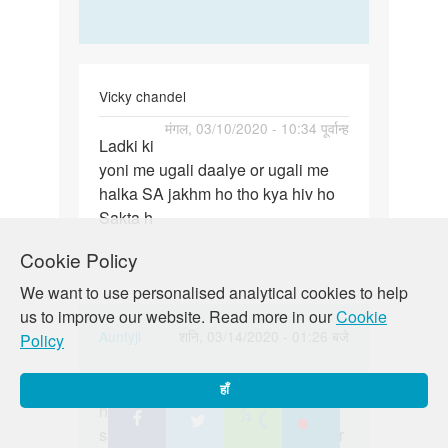
Vicky chandel
पर्मालिंक
मंगल, 03/10/2020 - 10:34 पूर्वान्ह
Ladki ki
Ladki
yoni me ugali daalye or ugali me
ki
halka SA jakhm ho tho kya hiv ho
yoni
Sakta h
me
ugali…
Cookie Policy
We want to use personalised analytical cookies to help
us to improve our website. Read more in our
Cookie
In
Auntyji
शनि, 03/14/2020 - 01:26 बजे
Policy
reply
पर्मालिंक
to
Vicky beta jo sthiti aap bata rahen
Vicky
हाँ
Ladki
hain usmein HIV hone ki
beta
ki
sambhavana toh nahi lagta hai aur
jo