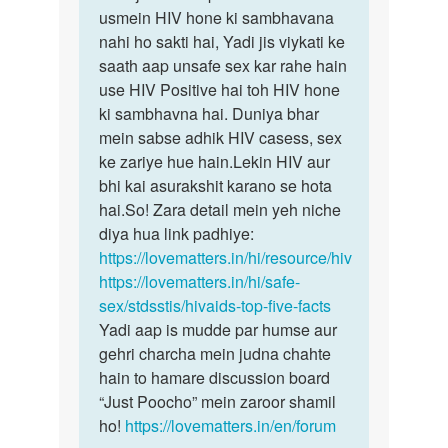
Ladki
usmein HIV hone ki sambhavana
jo
ko
nahi ho sakti hai, Yadi jis viykati ke
sthiti
hiv
saath aap unsafe sex kar rahe hain
aap
nhi
use HIV Positive hai toh HIV hone
bata
tha
ki sambhavna hai. Duniya bhar
rahe…
or…
mein sabse adhik HIV casess, sex
by
ke zariye hue hain.Lekin HIV aur
अज्ञात
bhi kai asurakshit karano se hota
hai.So! Zara detail mein yeh niche
diya hua link padhiye:
https://lovematters.in/hi/resource/hiv
https://lovematters.in/hi/safe-
sex/stdsstis/hivaids-top-five-facts
Yadi aap is mudde par humse aur
gehri charcha mein judna chahte
hain to hamare discussion board
“Just Poocho” mein zaroor shamil
ho!
https://lovematters.in/en/forum