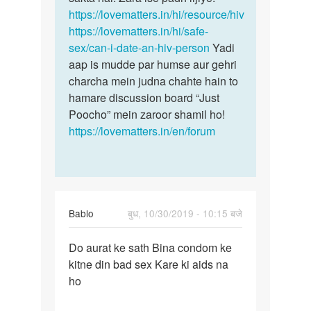
Suresh
https://lovematters.in/hi/resource/hiv
https://lovematters.in/hi/safe-
sex/can-i-date-an-hiv-person
Yadi
aap is mudde par humse aur gehri
charcha mein judna chahte hain to
hamare discussion board “Just
Poocho” mein zaroor shamil ho!
https://lovematters.in/en/forum
Bablo
बुध, 10/30/2019 - 10:15 बजे
पर्मालिंक
Do aurat ke sath Bina condom ke
Do
kitne din bad sex Kare ki aids na
aurat
ho
ke
sath