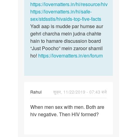
https://lovematters.in/hi/resource/hiv
https://lovematters.in/hi/safe-
sex/stdsstis/hivaids-top-five-facts
Yadi aap is mudde par humse aur
gehri charcha mein judna chahte
hain to hamare discussion board
“Just Poocho” mein zaroor shamil
ho!
https://lovematters.in/en/forum
Rahul
शुक्र, 11/22/2019 - 07:43 बजे
पर्मालिंक
When men sex with men. Both are
When
hiv negative. Then HIV formed?
men
sex
with
men.