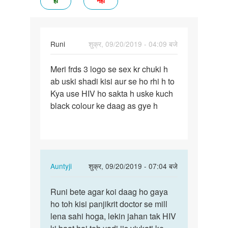
हां
नहीं
Runi
शुक्र, 09/20/2019 - 04:09 बजे
पर्मालिंक
Meri frds 3 logo se sex kr chuki h
Meri
ab uski shadi kisi aur se ho rhi h to
frds
Kya use HIV ho sakta h uske kuch
3
black colour ke daag as gye h
logo
se
sex
kr…
In
Auntyji
शुक्र, 09/20/2019 - 07:04 बजे
reply
पर्मालिंक
to
Runi bete agar koi daag ho gaya
Runi
Meri
ho toh kisi panjikrit doctor se mill
bete
frds
lena sahi hoga, lekin jahan tak HIV
agar
3
koi