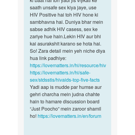
ki baat hai toh yadi jis viykati ke
logo
saath unsafe sex kiya jaye, use
daag
se
HIV Positive hai toh HIV hone ki
ho…
sex
sambhavna hai. Duniya bhar mein
kr…
sabse adhik HIV casess, sex ke
by
zariye hue hain.Lekin HIV aur bhi
Runi
kai asurakshit karano se hota hai.
So! Zara detail mein yeh niche diya
hua link padhiye:
https://lovematters.in/hi/resource/hiv
https://lovematters.in/hi/safe-
sex/stdsstis/hivaids-top-five-facts
Yadi aap is mudde par humse aur
gehri charcha mein judna chahte
hain to hamare discussion board
“Just Poocho” mein zaroor shamil
ho!
https://lovematters.in/en/forum