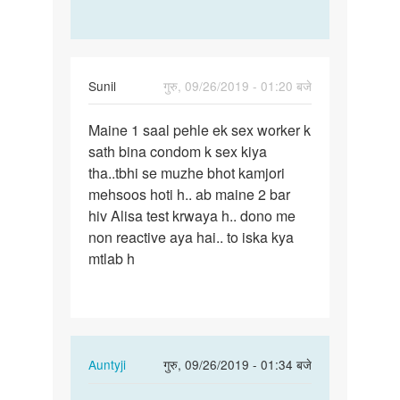
Sunil
गुरु, 09/26/2019 - 01:20 बजे
पर्मालिंक
Maine 1 saal pehle ek sex worker k
Maine
sath bina condom k sex kiya
1
tha..tbhi se muzhe bhot kamjori
saal
mehsoos hoti h.. ab maine 2 bar
pehle
hiv Alisa test krwaya h.. dono me
ek
non reactive aya hai.. to iska kya
sex…
mtlab h
In
Auntyji
गुरु, 09/26/2019 - 01:34 बजे
reply
पर्मालिंक