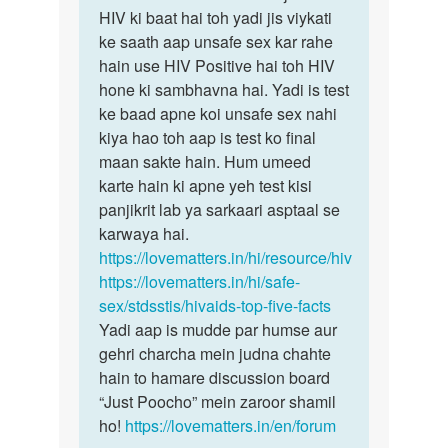
sex…
HIV ki baat hai toh yadi jis viykati
by
ke saath aap unsafe sex kar rahe
Meraj
hain use HIV Positive hai toh HIV
hone ki sambhavna hai. Yadi is test
ke baad apne koi unsafe sex nahi
kiya hao toh aap is test ko final
maan sakte hain. Hum umeed
karte hain ki apne yeh test kisi
panjikrit lab ya sarkaari asptaal se
karwaya hai.
https://lovematters.in/hi/resource/hiv
https://lovematters.in/hi/safe-
sex/stdsstis/hivaids-top-five-facts
Yadi aap is mudde par humse aur
gehri charcha mein judna chahte
hain to hamare discussion board
“Just Poocho” mein zaroor shamil
ho!
https://lovematters.in/en/forum