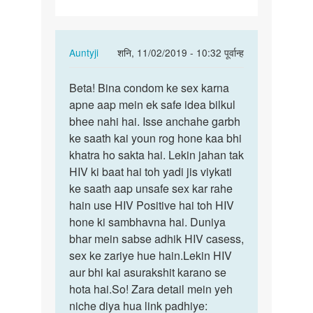
Bina
condom…
In
Auntyji
शनि, 11/02/2019 - 10:32 पूर्वान्ह
reply
पर्मालिंक
to
Beta! Bina condom ke sex karna
Beta!
Do
apne aap mein ek safe idea bilkul
Bina
aurat
bhee nahi hai. Isse anchahe garbh
condom
ke
ke saath kai youn rog hone kaa bhi
ke
sath
khatra ho sakta hai. Lekin jahan tak
sex…
Bina
HIV ki baat hai toh yadi jis viykati
condom…
ke saath aap unsafe sex kar rahe
by
hain use HIV Positive hai toh HIV
Bablo
hone ki sambhavna hai. Duniya
bhar mein sabse adhik HIV casess,
sex ke zariye hue hain.Lekin HIV
aur bhi kai asurakshit karano se
hota hai.So! Zara detail mein yeh
niche diya hua link padhiye: