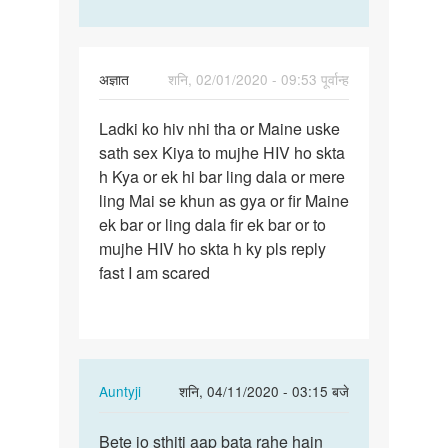
अज्ञात
शनि, 02/01/2020 - 09:53 पूर्वान्ह
पर्मालिंक
Ladki ko hiv nhi tha or Maine uske
Ladki
sath sex Kiya to mujhe HIV ho skta
ko
h Kya or ek hi bar ling dala or mere
hiv
ling Mai se khun as gya or fir Maine
nhi
ek bar or ling dala fir ek bar or to
tha
mujhe HIV ho skta h ky pls reply
or…
fast I am scared
In
Auntyji
शनि, 04/11/2020 - 03:15 बजे
reply
पर्मालिंक
to
Bete jo sthiti aap bata rahe hain
Bete