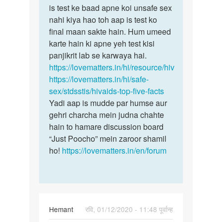
Mem
is test ke baad apne koi unsafe sex
nahi
maine
nahi kiya hao toh aap is test ko
Sunil
1
final maan sakte hain. Hum umeed
bete,
year
karte hain ki apne yeh test kisi
so,
paile
panjikrit lab se karwaya hai.
…
sex…
https://lovematters.in/hi/resource/hiv
by
https://lovematters.in/hi/safe-
Sunil
sex/stdsstis/hivaids-top-five-facts
Yadi aap is mudde par humse aur
gehri charcha mein judna chahte
hain to hamare discussion board
“Just Poocho” mein zaroor shamil
ho!
https://lovematters.in/en/forum
Hemant
रवि, 01/12/2020 - 11:48 पूर्वान्ह