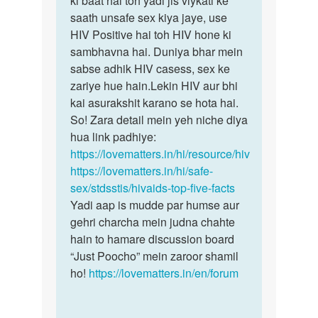
ki baat hai toh yadi jis viykati ke
logo
saath unsafe sex kiya jaye, use
daag
se
HIV Positive hai toh HIV hone ki
ho…
sex
sambhavna hai. Duniya bhar mein
kr…
sabse adhik HIV casess, sex ke
by
zariye hue hain.Lekin HIV aur bhi
Runi
kai asurakshit karano se hota hai.
So! Zara detail mein yeh niche diya
hua link padhiye:
https://lovematters.in/hi/resource/hiv
https://lovematters.in/hi/safe-
sex/stdsstis/hivaids-top-five-facts
Yadi aap is mudde par humse aur
gehri charcha mein judna chahte
hain to hamare discussion board
“Just Poocho” mein zaroor shamil
ho!
https://lovematters.in/en/forum