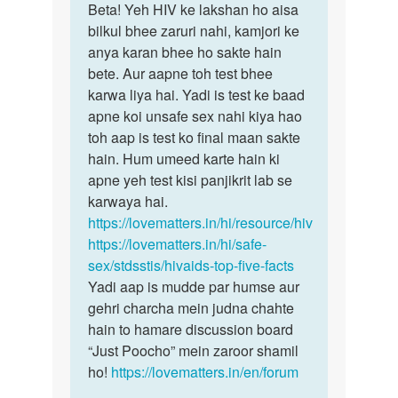
to
Beta! Yeh HIV ke lakshan ho aisa
Beta!
Maine
bilkul bhee zaruri nahi, kamjori ke
Yeh
1
anya karan bhee ho sakte hain
HIV
saal
bete. Aur aapne toh test bhee
ke
pehle
karwa liya hai. Yadi is test ke baad
lakshan
ek
apne koi unsafe sex nahi kiya hao
ho…
sex…
toh aap is test ko final maan sakte
by
hain. Hum umeed karte hain ki
Sunil
apne yeh test kisi panjikrit lab se
karwaya hai.
https://lovematters.in/hi/resource/hiv
https://lovematters.in/hi/safe-
sex/stdsstis/hivaids-top-five-facts
Yadi aap is mudde par humse aur
gehri charcha mein judna chahte
hain to hamare discussion board
“Just Poocho” mein zaroor shamil
ho!
https://lovematters.in/en/forum