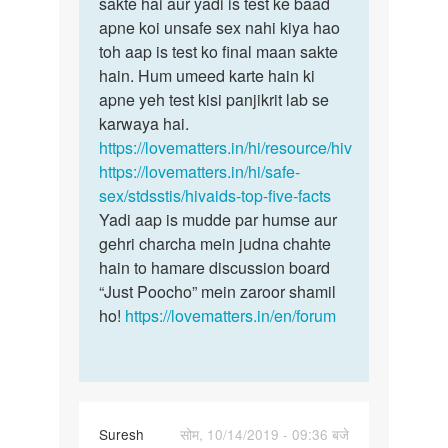
Sir
sakte hai aur yadi is test ke baad
kamjori
maine
apne koi unsafe sex nahi kiya hao
ke
1
toh aap is test ko final maan sakte
anya
saal
hain. Hum umeed karte hain ki
karan…
pehle
apne yeh test kisi panjikrit lab se
ek…
karwaya hai.
by
https://lovematters.in/hi/resource/hiv
Sunny
https://lovematters.in/hi/safe-
30
sex/stdsstis/hivaids-top-five-facts
yr
Yadi aap is mudde par humse aur
old
gehri charcha mein judna chahte
boy
hain to hamare discussion board
“Just Poocho” mein zaroor shamil
ho!
https://lovematters.in/en/forum
Suresh
सोम, 10/14/2019 - 09:36 बजे