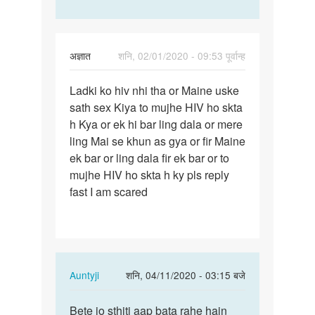
अज्ञात
शनि, 02/01/2020 - 09:53 पूर्वान्ह
पर्मालिंक
Ladki ko hiv nhi tha or Maine uske
Ladki
sath sex Kiya to mujhe HIV ho skta
ko
h Kya or ek hi bar ling dala or mere
hiv
ling Mai se khun as gya or fir Maine
nhi
ek bar or ling dala fir ek bar or to
tha
mujhe HIV ho skta h ky pls reply
or…
fast I am scared
In
Auntyji
शनि, 04/11/2020 - 03:15 बजे
reply
पर्मालिंक
to
Bete jo sthiti aap bata rahe hain
Bete