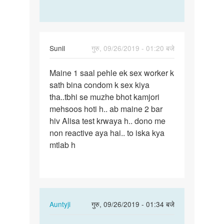
Sunil
गुरु, 09/26/2019 - 01:20 बजे
पर्मालिंक
Maine 1 saal pehle ek sex worker k
Maine
sath bina condom k sex kiya
1
tha..tbhi se muzhe bhot kamjori
saal
mehsoos hoti h.. ab maine 2 bar
pehle
hiv Alisa test krwaya h.. dono me
ek
non reactive aya hai.. to iska kya
sex…
mtlab h
In
Auntyji
गुरु, 09/26/2019 - 01:34 बजे
reply
पर्मालिंक