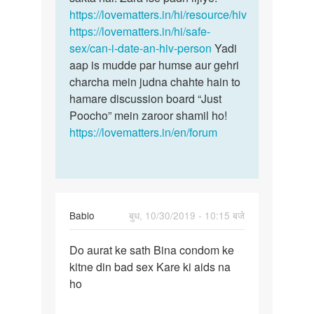
Suresh
https://lovematters.in/hi/resource/hiv
https://lovematters.in/hi/safe-
sex/can-i-date-an-hiv-person
Yadi
aap is mudde par humse aur gehri
charcha mein judna chahte hain to
hamare discussion board “Just
Poocho” mein zaroor shamil ho!
https://lovematters.in/en/forum
Bablo
बुध, 10/30/2019 - 10:15 बजे
पर्मालिंक
Do aurat ke sath Bina condom ke
Do
kitne din bad sex Kare ki aids na
aurat
ho
ke
sath