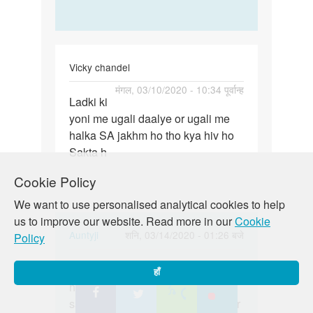
Vicky chandel
पर्मालिंक
मंगल, 03/10/2020 - 10:34 पूर्वान्ह
Ladki ki
Ladki
yoni me ugali daalye or ugali me
ki
halka SA jakhm ho tho kya hiv ho
yoni
Sakta h
me
ugali…
Cookie Policy
We want to use personalised analytical cookies to help
us to improve our website. Read more in our
Cookie
In
Auntyji
शनि, 03/14/2020 - 01:26 बजे
Policy
reply
पर्मालिंक
to
Vicky beta jo sthiti aap bata rahen
Vicky
हाँ
Ladki
hain usmein HIV hone ki
beta
ki
sambhavana toh nahi lagta hai aur
jo