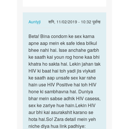
Bina
condom…
In
Auntyji
शनि, 11/02/2019 - 10:32 पूर्वान्ह
reply
पर्मालिंक
to
Beta! Bina condom ke sex karna
Beta!
Do
apne aap mein ek safe idea bilkul
Bina
aurat
bhee nahi hai. Isse anchahe garbh
condom
ke
ke saath kai youn rog hone kaa bhi
ke
sath
khatra ho sakta hai. Lekin jahan tak
sex…
Bina
HIV ki baat hai toh yadi jis viykati
condom…
ke saath aap unsafe sex kar rahe
by
hain use HIV Positive hai toh HIV
Bablo
hone ki sambhavna hai. Duniya
bhar mein sabse adhik HIV casess,
sex ke zariye hue hain.Lekin HIV
aur bhi kai asurakshit karano se
hota hai.So! Zara detail mein yeh
niche diya hua link padhiye: