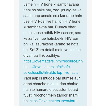
Ladki
usmein HIV hone ki sambhavana
jo
ko
nahi ho sakti hai, Yadi jis viykati ke
sthiti
hiv
saath aap unsafe sex kar rahe hain
aap
nhi
use HIV Positive hai toh HIV hone
bata
tha
ki sambhavna hai. Duniya bhar
rahe…
or…
mein sabse adhik HIV casess, sex
by
ke zariye hue hain.Lekin HIV aur
अज्ञात
bhi kai asurakshit karano se hota
hai.So! Zara detail mein yeh niche
diya hua link padhiye:
https://lovematters.in/hi/resource/hiv
https://lovematters.in/hi/safe-
sex/stdsstis/hivaids-top-five-facts
Yadi aap is mudde par humse aur
gehri charcha mein judna chahte
hain to hamare discussion board
“Just Poocho” mein zaroor shamil
ho!
https://lovematters.in/en/forum