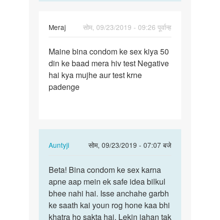
Meraj
सोम, 09/23/2019 - 09:26 पूर्वान्ह
पर्मालिंक
Maine bina condom ke sex kiya 50
Maine
din ke baad mera hiv test Negative
bina
hai kya mujhe aur test krne
condom
padenge
ke
sex…
In
Auntyji
सोम, 09/23/2019 - 07:07 बजे
reply
पर्मालिंक
to
Beta! Bina condom ke sex karna
Beta!
Maine
apne aap mein ek safe idea bilkul
Bina
bina
bhee nahi hai. Isse anchahe garbh
condom
condom
ke saath kai youn rog hone kaa bhi
ke
ke
khatra ho sakta hai. Lekin jahan tak
sex…