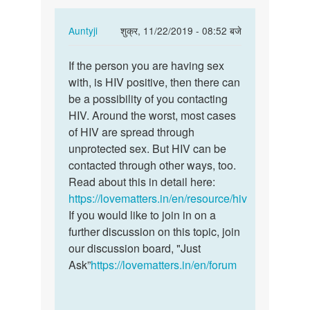
Both…
In
Auntyji
शुक्र, 11/22/2019 - 08:52 बजे
reply
पर्मालिंक
to
If the person you are having sex
If
When
with, is HIV positive, then there can
the
men
be a possibility of you contacting
person
sex
HIV. Around the worst, most cases
you
with
of HIV are spread through
are
men.
unprotected sex. But HIV can be
having…
Both…
contacted through other ways, too.
by
Read about this in detail here:
Rahul
https://lovematters.in/en/resource/hiv
If you would like to join in on a
further discussion on this topic, join
our discussion board, "Just
Ask”
https://lovematters.in/en/forum