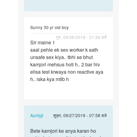
Sunny 30 yr old boy
पर्मालिंक
गुरु, 09/26/2019 - 01:34 बजे
Sir maine 1
Sir
saal pehle ek sex worker k sath
maine
unsafe sex kiya.. tbhi se bhut
1
kamjori mehsus hoti h.. 2 bar hiv
saal
elisa test krwaya non reactive aya
pehle
h.. iska kya mtlb h
ek…
In
Auntyji
शुक्र, 09/27/2019 - 07:58 बजे
reply
पर्मालिंक
to
Bete kamjori ke anya karan ho
Bete