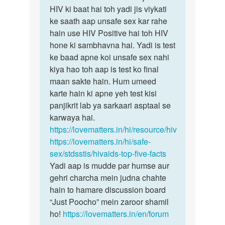
sex…
HIV ki baat hai toh yadi jis viykati
by
ke saath aap unsafe sex kar rahe
Meraj
hain use HIV Positive hai toh HIV
hone ki sambhavna hai. Yadi is test
ke baad apne koi unsafe sex nahi
kiya hao toh aap is test ko final
maan sakte hain. Hum umeed
karte hain ki apne yeh test kisi
panjikrit lab ya sarkaari asptaal se
karwaya hai.
https://lovematters.in/hi/resource/hiv
https://lovematters.in/hi/safe-
sex/stdsstis/hivaids-top-five-facts
Yadi aap is mudde par humse aur
gehri charcha mein judna chahte
hain to hamare discussion board
“Just Poocho” mein zaroor shamil
ho!
https://lovematters.in/en/forum