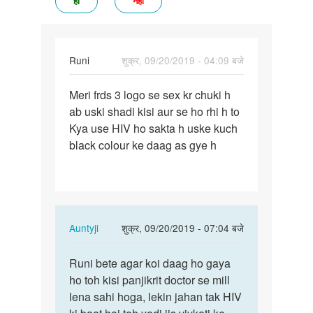
हां
नहीं
Runi
शुक्र, 09/20/2019 - 04:09 बजे
पर्मालिंक
Meri frds 3 logo se sex kr chuki h
Meri
ab uski shadi kisi aur se ho rhi h to
frds
Kya use HIV ho sakta h uske kuch
3
black colour ke daag as gye h
logo
se
sex
kr…
In
Auntyji
शुक्र, 09/20/2019 - 07:04 बजे
reply
पर्मालिंक
to
Runi bete agar koi daag ho gaya
Runi
Meri
ho toh kisi panjikrit doctor se mill
bete
frds
lena sahi hoga, lekin jahan tak HIV
agar
3
koi