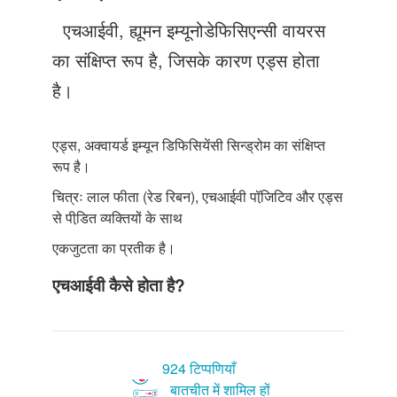
Just Poocho
एचआईवी, ह्यूमन इम्यूनोडेफिसिएन्सी वायरस
संपर्क करें
का संक्षिप्त रूप है, जिसके कारण एड्स होता
है।
एड्स, अक्वायर्ड इम्यून डिफिसियेंसी सिन्ड्रोम का संक्षिप्त
रूप है।
चित्रः लाल फीता (रेड रिबन), एचआईवी पॉजि़टिव और एड्स
से पीडि़त व्यक्तियों के साथ
एकजुटता का प्रतीक है।
एचआईवी कैसे होता है?
924 टिप्पणियाँ
बातचीत में शामिल हों