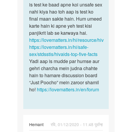
Mem
is test ke baad apne koi unsafe sex
nahi
maine
nahi kiya hao toh aap is test ko
Sunil
1
final maan sakte hain. Hum umeed
bete,
year
karte hain ki apne yeh test kisi
so,
paile
panjikrit lab se karwaya hai.
…
sex…
https://lovematters.in/hi/resource/hiv
by
https://lovematters.in/hi/safe-
Sunil
sex/stdsstis/hivaids-top-five-facts
Yadi aap is mudde par humse aur
gehri charcha mein judna chahte
hain to hamare discussion board
“Just Poocho” mein zaroor shamil
ho!
https://lovematters.in/en/forum
Hemant
रवि, 01/12/2020 - 11:48 पूर्वान्ह