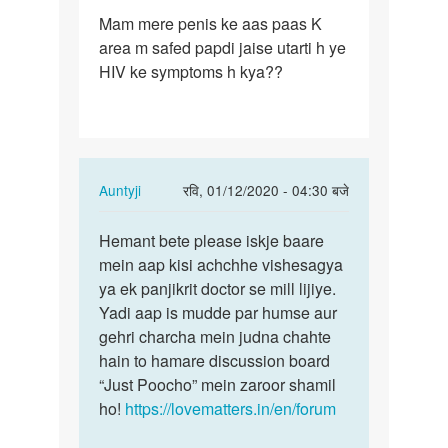
पर्मालिंक
Mam mere penis ke aas paas K
Mam
area m safed papdi jaise utarti h ye
mere
HIV ke symptoms h kya??
penis
ke
aas
paas…
In
Auntyji
रवि, 01/12/2020 - 04:30 बजे
reply
पर्मालिंक
to
Hemant bete please iskje baare
Hemant
Mam
mein aap kisi achchhe vishesagya
bete
mere
ya ek panjikrit doctor se mill lijiye.
please
penis
Yadi aap is mudde par humse aur
iskje…
ke
gehri charcha mein judna chahte
aas
hain to hamare discussion board
paas…
“Just Poocho” mein zaroor shamil
by
ho!
https://lovematters.in/en/forum
Hemant