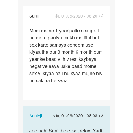
Sunil
रवि, 01/05/2020 - 08:20 बजे
पर्मालिंक
Mem maine 1 year paile sex grall
Mem
ne mere panish mukh me lithi but
maine
sex karte samaya condom use
1
kiyaa tha our 3 month 6 month our1
year
year ke baad vi hiv test kaybaya
paile
negative aaya uske baad moine
sex…
sex vi kiyaa naii hu kyaa mujhe hiv
ho saktaa he kyaa
In
Auntyji
सोम, 01/06/2020 - 08:08 बजे
reply
पर्मालिंक
to
Jee nahi Sunil bete, so, relax! Yadi
Jee