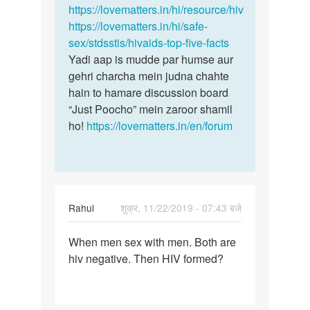
https://lovematters.in/hi/resource/hiv
https://lovematters.in/hi/safe-
sex/stdsstis/hivaids-top-five-facts
Yadi aap is mudde par humse aur
gehri charcha mein judna chahte
hain to hamare discussion board
“Just Poocho” mein zaroor shamil
ho!
https://lovematters.in/en/forum
Rahul
शुक्र, 11/22/2019 - 07:43 बजे
पर्मालिंक
When men sex with men. Both are
When
hiv negative. Then HIV formed?
men
sex
with
men.