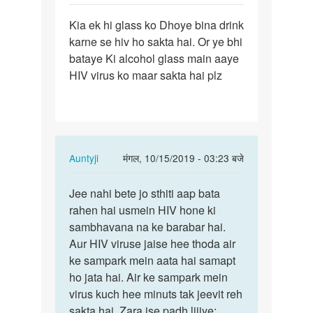
पर्मालिंक
Kia ek hi glass ko Dhoye bina drink
Kia
karne se hiv ho sakta hai. Or ye bhi
ek
bataye Ki alcohol glass main aaye
hi
HIV virus ko maar sakta hai plz
glass
ko
Dhoye…
In
Auntyji
मंगल, 10/15/2019 - 03:23 बजे
reply
पर्मालिंक
to
Jee nahi bete jo sthiti aap bata
Jee
Kia
rahen hai usmein HIV hone ki
nahi
ek
sambhavana na ke barabar hai.
bete
hi
Aur HIV viruse jaise hee thoda air
jo
glass
ke sampark mein aata hai samapt
sthiti
ko
ho jata hai. Air ke sampark mein
aap…
Dhoye…
virus kuch hee minuts tak jeevit reh
by
sakta hai. Zara ise padh lijiye: