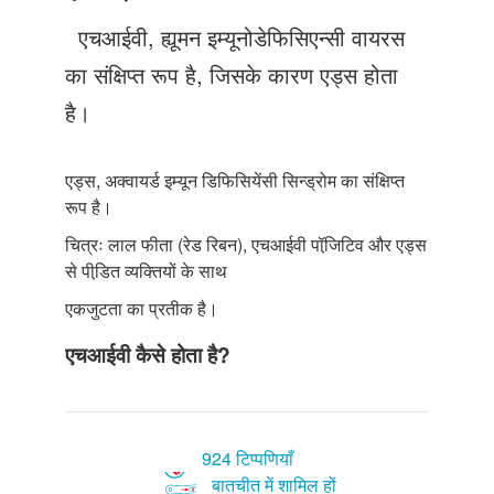
Just Poocho
एचआईवी, ह्यूमन इम्यूनोडेफिसिएन्सी वायरस
संपर्क करें
का संक्षिप्त रूप है, जिसके कारण एड्स होता
है।
एड्स, अक्वायर्ड इम्यून डिफिसियेंसी सिन्ड्रोम का संक्षिप्त
रूप है।
चित्रः लाल फीता (रेड रिबन), एचआईवी पॉजि़टिव और एड्स
से पीडि़त व्यक्तियों के साथ
एकजुटता का प्रतीक है।
एचआईवी कैसे होता है?
924 टिप्पणियाँ
बातचीत में शामिल हों