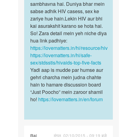
ke
sambhavna hai. Duniya bhar mein
HIV…
muh…
sabse adhik HIV casess, sex ke
by
zariye hue hain.Lekin HIV aur bhi
Ajay
kai asurakshit karano se hota hai.
So! Zara detail mein yeh niche diya
hua link padhiye:
https://lovematters.in/hi/resource/hiv
https://lovematters.in/hi/safe-
sex/stdsstis/hivaids-top-five-facts
Yadi aap is mudde par humse aur
gehri charcha mein judna chahte
hain to hamare discussion board
“Just Poocho” mein zaroor shamil
ho!
https://lovematters.in/en/forum
Raj
मंगल, 02/10/2015 - 09:19 बजे