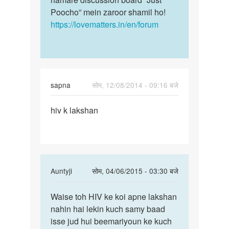
Poocho” mein zaroor shamil ho!
https://lovematters.in/en/forum
sapna
सोम, 12/08/2014 - 09:16 बजे
पर्मालिंक
hiv k lakshan
hiv
k
lakshan
In
Auntyji
सोम, 04/06/2015 - 03:30 बजे
reply
पर्मालिंक
to
Waise toh HIV ke koi apne lakshan
Waise
hiv
nahin hai lekin kuch samy baad
toh
k
isse jud hui beemariyoun ke kuch
HIV