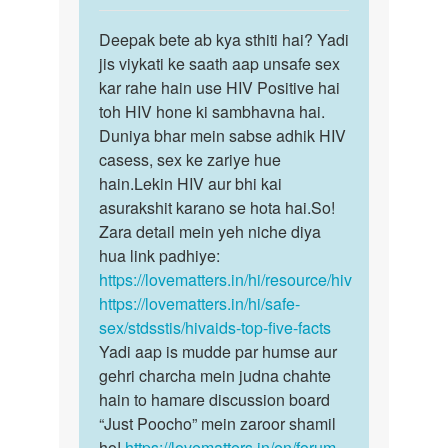
muh
reply
पर्मालिंक
me
to
Deepak bete ab kya sthiti hai? Yadi
Deepak
by
ek
jis viykati ke saath aap unsafe sex
bete
narendra
baar
kar rahe hain use HIV Positive hai
ab
anjan
toh HIV hone ki sambhavna hai.
kya
se
Duniya bhar mein sabse adhik HIV
sthiti…
sex
casess, sex ke zariye hue
karne…
hain.Lekin HIV aur bhi kai
by
asurakshit karano se hota hai.So!
deepak
Zara detail mein yeh niche diya
hua link padhiye:
https://lovematters.in/hi/resource/hiv
https://lovematters.in/hi/safe-
sex/stdsstis/hivaids-top-five-facts
Yadi aap is mudde par humse aur
gehri charcha mein judna chahte
hain to hamare discussion board
“Just Poocho” mein zaroor shamil
ho!
https://lovematters.in/en/forum