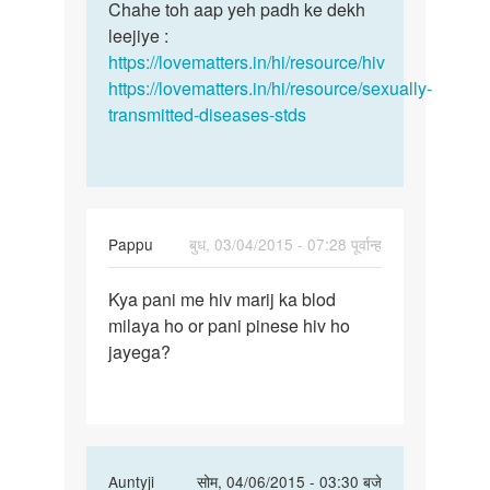
Chahe toh aap yeh padh ke dekh
leejiye :
https://lovematters.in/hi/resource/hiv
https://lovematters.in/hi/resource/sexually-
transmitted-diseases-stds
Pappu
बुध, 03/04/2015 - 07:28 पूर्वान्ह
पर्मालिंक
Kya pani me hiv marij ka blod
Kya
milaya ho or pani pinese hiv ho
pani
jayega?
me
hiv
marij
ka
blod
In
Auntyji
सोम, 04/06/2015 - 03:30 बजे