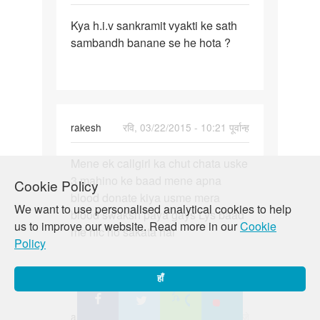
पर्मालिंक
Kya h.i.v sankramit vyakti ke sath
Kya
sambandh banane se he hota ?
h.i.v
sankramit
vyakti
ke
rakesh
रवि, 03/22/2015 - 10:21 पूर्वान्ह
पर्मालिंक
Mene ek callgirl ka chut chata uske
Mene
3 mahino ke baad mene apna
ek
Cookie Policy
blood donate kiya usme mera
callgirl
We want to use personalised analytical cookies to help
blood swaksh paya gays Lys baad
ka
us to improve our website. Read more in our
Cookie
me hic ho sakata hai
chut
Policy
हाँ
amit dethe
रवि, 03/22/2015 - 01:21 बजे