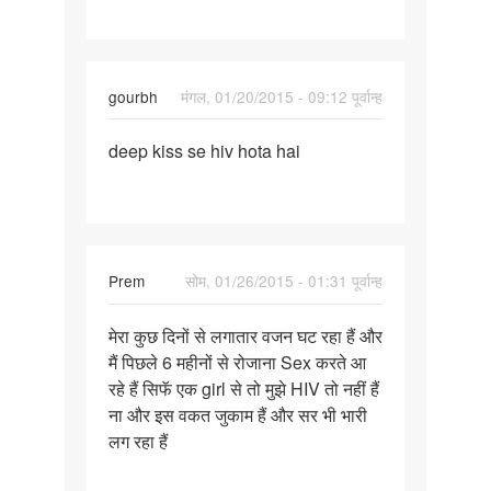
karne
se
hiv
gourbh
मंगल, 01/20/2015 - 09:12 पूर्वान्ह
ho
पर्मालिंक
deep kiss se hiv hota hai
deep
kiss
se
hiv
hota
Prem
सोम, 01/26/2015 - 01:31 पूर्वान्ह
hai
पर्मालिंक
मेरा कुछ दिनों से लगातार वजन घट रहा हैं और
मेरा
मैं पिछले 6 महीनों से रोजाना Sex करते आ
कुछ
रहे हैं सिफॅ एक girl से तो मुझे HIV तो नहीं हैं
दिनों
ना और इस वकत जुकाम हैं और सर भी भारी
से
लग रहा हैं
लगातार
वजन