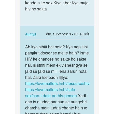
by
hiv
kondam ke sex Kiya 1bar Kya muje
ek
ASHU
sex
hiv ho sakta
hiv
do
mahila
ladko
seeBina…
k
ak
In
Auntyji
सोम, 10/21/2019 - 07:16 बजे
time
reply
पर्मालिंक
m
to
Ab kya sthiti hai bete? Kya aap kisi
Ab
by
Mene
panjikrit doctor se melle hain? Isme
kya
ASHU
ek
HIV ke chances ho sakte ho sakte
sthiti
hiv
hai, is sthiti mein ek visheshgya se
hai
mahila
jald se jald se mill lena zaruri hota
bete?
seeBina…
hai. Zara ise padh lijiye:
Kya…
by
https://lovematters.in/hi/resource/hiv
Rites
https://lovematters.in/hi/safe-
sex/can-i-date-an-hiv-person
Yadi
aap is mudde par humse aur gehri
charcha mein judna chahte hain to
hamare discussion board “Just