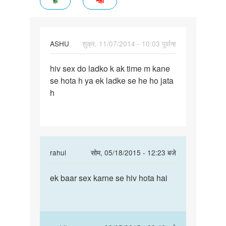
हां
नहीं
ASHU
शुक्र, 11/07/2014 - 10:03 पूर्वान्ह
पर्मालिंक
hiv sex do ladko k ak time m kane
hiv
se hota h ya ek ladke se he ho jata
sex
h
do
ladko
k
ak
time
In
rahul
सोम, 05/18/2015 - 12:23 बजे
m
reply
पर्मालिंक
to
ek baar sex karne se hiv hota hai
ek
hiv
baar
sex
sex
do
karne
ladko
se