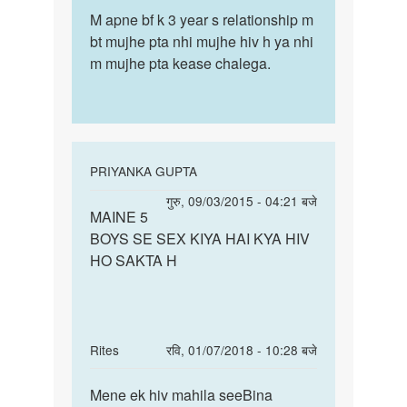
पर्मालिंक
hota
to
M apne bf k 3 year s relationship m
M
by
ek
bt mujhe pta nhi mujhe hiv h ya nhi
apne
rahul
baar
m mujhe pta kease chalega.
bf
sex
k
karne
3
se
year
hiv
s
hota
In
PRIYANKA GUPTA
by
reply
पर्मालिंक
गुरु, 09/03/2015 - 04:21 बजे
rahul
to
MAINE 5
MAINE
hiv
BOYS SE SEX KIYA HAI KYA HIV
5
sex
HO SAKTA H
BOYS
do
SE
ladko
SEX
k
KIYA
ak
HAI
In
Rites
रवि, 01/07/2018 - 10:28 बजे
time
reply
पर्मालिंक
m
to
Mene ek hiv mahila seeBina
Mene