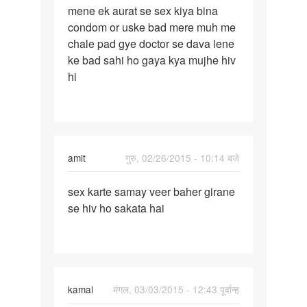
mene ek aurat se sex kiya bina
mene
condom or uske bad mere muh me
ek
chale pad gye doctor se dava lene
aurat
ke bad sahi ho gaya kya mujhe hiv
se
hi
sex
kiya
amit
गुरु, 02/26/2015 - 10:14 बजे
पर्मालिंक
sex karte samay veer baher girane
sex
se hiv ho sakata hai
karte
samay
veer
baher
kamal
मंगल, 03/03/2015 - 12:43 पूर्वान्ह