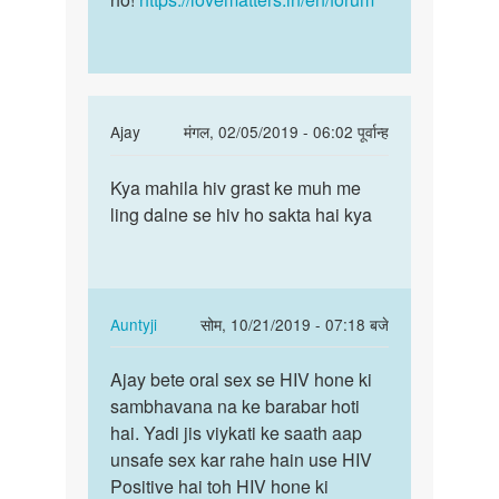
In
Ajay
मंगल, 02/05/2019 - 06:02 पूर्वान्ह
reply
पर्मालिंक
to
Kya mahila hiv grast ke muh me
Kya
Kya
ling dalne se hiv ho sakta hai kya
mahila
hiv
hiv
grast
grast
mahila
ke
k
muh…
In
Auntyji
सोम, 10/21/2019 - 07:18 बजे
muh
reply
पर्मालिंक
me
to
Ajay bete oral sex se HIV hone ki
Ajay
by
Kya
sambhavana na ke barabar hoti
bete
narendra
mahila
hai. Yadi jis viykati ke saath aap
oral
hiv
unsafe sex kar rahe hain use HIV
sex
grast
Positive hai toh HIV hone ki
se