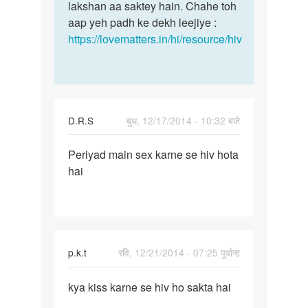
lakshan
lakshan aa saktey hain. Chahe toh
ke
by
aap yeh padh ke dekh leejiye :
koi
sapna
https://lovematters.in/hi/resource/hiv
apne
D.R.S
बुध, 12/17/2014 - 10:32 बजे
पर्मालिंक
Periyad main sex karne se hiv hota
Periyad
hai
main
sex
karne
se
hiv
p.k.t
रवि, 12/21/2014 - 07:25 पूर्वान्ह
पर्मालिंक
kya kiss karne se hiv ho sakta hai
kya
kiss