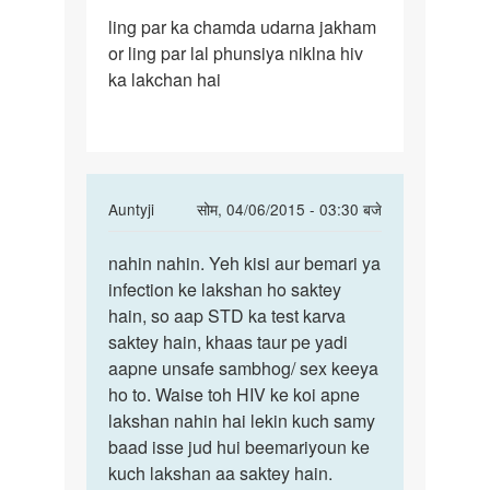
पर्मालिंक
ling par ka chamda udarna jakham
ling
or ling par lal phunsiya niklna hiv
par
ka lakchan hai
ka
chamda
udarna
In
Auntyji
सोम, 04/06/2015 - 03:30 बजे
reply
पर्मालिंक
to
nahin nahin. Yeh kisi aur bemari ya
nahin
ling
infection ke lakshan ho saktey
nahin.
par
hain, so aap STD ka test karva
Yeh
ka
saktey hain, khaas taur pe yadi
kisi
chamda
aapne unsafe sambhog/ sex keeya
aur
udarna
ho to. Waise toh HIV ke koi apne
by
lakshan nahin hai lekin kuch samy
kamal
baad isse jud hui beemariyoun ke
kuch lakshan aa saktey hain.