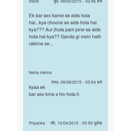
In
mohit
बुध, 08/05/2015 - 02:46 बजे
k
hiv
reply
पर्मालिंक
ak
hota
to
Ek bar sex karne se aids hota
Ek
time
ek
hai...kya choone se aids hota hai
bar
m
baar
kya??? Aur jhuta pani pine se aids
sex
by
sex
hota hai kya?? Ganda gi mein hath
karne
ASHU
karne
rakhne se...
se
se
aids
hiv
hota
hota
by
In
Neha mehra
rahul
reply
पर्मालिंक
मंगल, 09/08/2015 - 03:54 बजे
to
kyaa ek
kyaa
ek
bar sex krne s hiv hota h
ek
baar
bar
sex
sex
karne
krne
se
s
In
Priyanka
रवि, 10/04/2015 - 05:59 पूर्वान्ह
hiv
hiv
reply