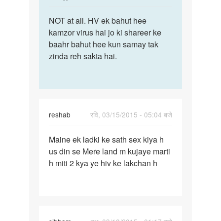
reply
पर्मालिंक
to
NOT at all. HV ek bahut hee
NOT
Kya
kamzor virus hai jo ki shareer ke
at
pani
baahr bahut hee kun samay tak
all.
me
zinda reh sakta hai.
HV
hiv
ek
marij
bahut
ka
hee
blod
by
reshab
रवि, 03/15/2015 - 05:04 बजे
Pappu
पर्मालिंक
Maine ek ladki ke sath sex kiya h
Maine
us din se Mere land m kujaye marti
ek
h miti 2 kya ye hiv ke lakchan h
ladki
ke
sath
sex