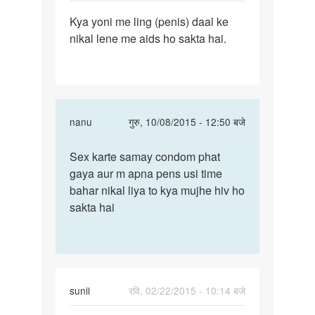
पर्मालिंक
Kya yoni me ling (penis) daal ke
Kya
nikal lene me aids ho sakta hai.
yoni
me
ling
(penis)
daal
In
nanu
गुरु, 10/08/2015 - 12:50 बजे
reply
पर्मालिंक
to
Sex karte samay condom phat
Sex
Yadi
gaya aur m apna pens usi time
karte
ji
bahar nikal liya to kya mujhe hiv ho
samay
viykati
sakta hai
condom
ke
phat
saath
aap
by
Auntyji
sunil
रवि, 02/22/2015 - 10:14 बजे
पर्मालिंक