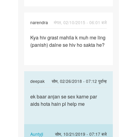
narendra
मंगल, 02/10/2015 - 06:01 बजे
पर्मालिंक
Kya hiv grast mahila k muh me ling
Kya
(panish) dalne se hiv ho sakta he?
hiv
grast
mahila
k
muh
In
deepak
सोम, 02/26/2018 - 07:12 पूर्वान्ह
me
reply
पर्मालिंक
to
ek baar anjan se sex karne par
ek
Kya
aids hota hain pl help me
baar
hiv
anjan
grast
se
mahila
sex
k
karne…
In
Auntyji
सोम, 10/21/2019 - 07:17 बजे