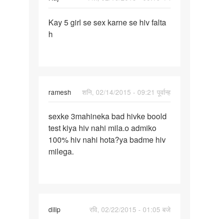
पर्मालिंक
Kay 5 girl se sex karne se hiv falta
Kay
h
5
girl
se
sex
karne
ramesh
शनि, 02/14/2015 - 09:21 पूर्वान्ह
se
पर्मालिंक
sexke 3mahineka bad hivke boold
sexke
test kiya hiv nahi mila.o admiko
3mahineka
100% hiv nahi hota?ya badme hiv
bad
milega.
hivke
dilip
रवि, 02/22/2015 - 01:05 बजे