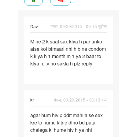
हां
नहीं
Dav
मंगल, 09/29/2015 - 09:15 पूर्वान्ह
पर्मालिंक
M ne 2 k saat sax kiya h par unko
M
aise koi bimaari nhi h bina condom
ne
k kiya h 1 month m 1 ya 2 baar to
2
kiya h.i.v ho sakta h plz reply
k
saat
sax
kiya
h
kr
मंगल, 09/29/2015 - 06:13 बजे
par
पर्मालिंक
agar hum hiv piddit mahila se sex
agar
kre to hume kitne dino bd pata
hum
chalega ki hume hiv h ya nhi
hiv
piddit