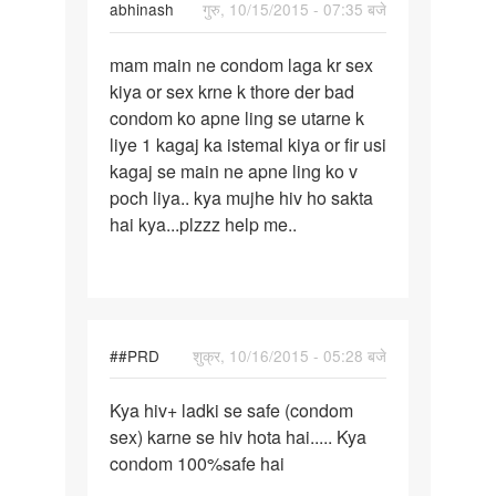
abhinash
गुरु, 10/15/2015 - 07:35 बजे
पर्मालिंक
mam main ne condom laga kr sex
mam
kiya or sex krne k thore der bad
main
condom ko apne ling se utarne k
ne
liye 1 kagaj ka istemal kiya or fir usi
condom
kagaj se main ne apne ling ko v
laga
poch liya.. kya mujhe hiv ho sakta
kr
hai kya...plzzz help me..
##PRD
शुक्र, 10/16/2015 - 05:28 बजे
पर्मालिंक
Kya hiv+ ladki se safe (condom
Kya
sex) karne se hiv hota hai..... Kya
hiv+
condom 100%safe hai
ladki
se