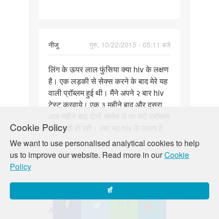
नीजु
गुरु, 10/22/2015 - 05:11 बजे
पर्मालिंक
लिंग के ऊपर लाल फुंसिया क्या hiv के लक्षण
लिंग
है। एक लड़की से सेक्स करने के बाद मेरे यह
के
वाली प्रॉब्लम हुई थी। मैंने अपने २ बार hiv
ऊपर
टेस्ट करवाये। एक ३ महीने बाद और दूसरा
लाल
आठ महीने बाद दोनों नार्मल थे पर मेरी प्रॉब्लम
फुंसिया
Cookie Policy
ठीक नही हो रही। क्या यह hiv के लक्षण है
क्या
We want to use personalised analytical cookies to help
us to improve our website. Read more in our
Cookie
Policy
randhir
शुक्र, 10/23/2015 - 03:09 बजे
हाँ
पर्मालिंक
Auntiji maine apni partner ke muh
Auntiji