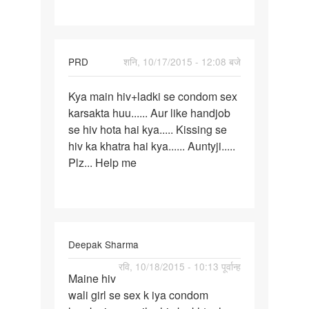
safe
PRD
शनि, 10/17/2015 - 12:08 बजे
पर्मालिंक
Kya main hiv+ladki se condom sex
Kya
karsakta huu...... Aur like handjob
main
se hiv hota hai kya..... Kissing se
hiv+ladki
hiv ka khatra hai kya...... Auntyji.....
se
Plz... Help me
condom
Deepak Sharma
पर्मालिंक
रवि, 10/18/2015 - 10:13 पूर्वान्ह
Maine hiv
Maine
wali girl se sex k iya condom
hiv