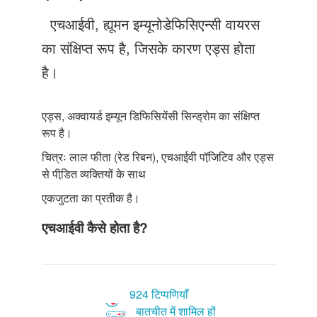
Just Poocho
एचआईवी, ह्यूमन इम्यूनोडेफिसिएन्सी वायरस
संपर्क करें
का संक्षिप्त रूप है, जिसके कारण एड्स होता
है।
एड्स, अक्वायर्ड इम्यून डिफिसियेंसी सिन्ड्रोम का संक्षिप्त
रूप है।
चित्रः लाल फीता (रेड रिबन), एचआईवी पॉजि़टिव और एड्स
से पीडि़त व्यक्तियों के साथ
एकजुटता का प्रतीक है।
एचआईवी कैसे होता है?
924 टिप्पणियाँ
बातचीत में शामिल हों