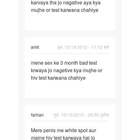
karvaya tha jo nagative aya kya
sex
mujhe or test karwana chahiye
ke
char
month
test
amit
बुध, 10/14/2015 - 11:12 बजे
पर्मालिंक
mene sex ke 3 month bad test
mene
krwaya jo nagetive kya mujhe or
sex
hiv test karwana chahiye
ke
3
month
bad
test
farhan
गुरु, 10/15/2015 - 08:50 पूर्वान्ह
पर्मालिंक
Mere penis me white spot aur
Mere
maine hiv test karwaya hai jo
penis