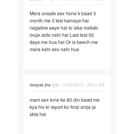
पर्मालिंक
Mera unsafe sex hone k baad 3
Mera
month me 3 test karvaye hai
unsafe
negative aaye hai to iska matlab
sex
muje aids nahi hai Last test 92
hone
days me hua hai Or is beech me
k
mera kahi sex nahi hua
baad
3
deepak jha
शुक्र, 10/09/2015 - 09:21 बजे
पर्मालिंक
mam sex krne ke 80 din baad me
mam
kya hiv ki report ko final smja ja
sex
skta hai
krne
ke
80