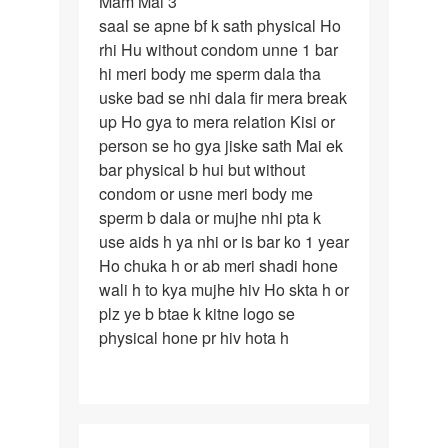
Mam Mai 3
Mam
saal se apne bf k sath physical Ho
Mai
rhi Hu without condom unne 1 bar
3
hi meri body me sperm dala tha
saal
uske bad se nhi dala fir mera break
se
up Ho gya to mera relation Kisi or
apne
person se ho gya jiske sath Mai ek
bf
bar physical b hui but without
k
condom or usne meri body me
sperm b dala or mujhe nhi pta k
use aids h ya nhi or is bar ko 1 year
Ho chuka h or ab meri shadi hone
wali h to kya mujhe hiv Ho skta h or
plz ye b btae k kitne logo se
physical hone pr hiv hota h