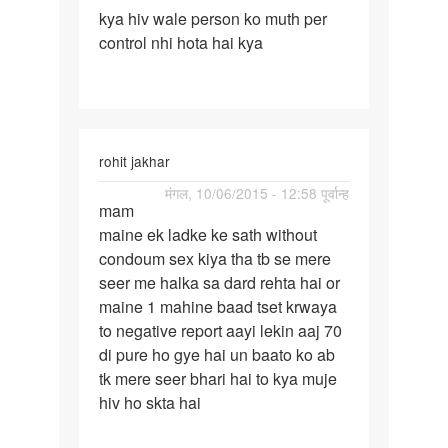
kya hiv wale person ko muth per
kya
control nhi hota hai kya
hiv
wale
person
ko
muth
rohit jakhar
पर्मालिंक
मंगल, 10/06/2015 - 12:58 पूर्वान्ह
mam
mam
maine ek ladke ke sath without
maine
condoum sex kiya tha tb se mere
ek
seer me halka sa dard rehta hai or
ladke
maine 1 mahine baad tset krwaya
ke
to negative report aayi lekin aaj 70
sath
di pure ho gye hai un baato ko ab
tk mere seer bhari hai to kya muje
hiv ho skta hai