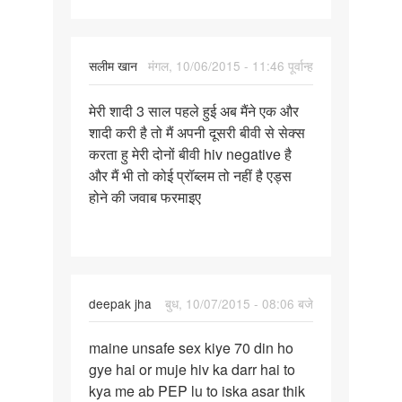
सलीम खान
मंगल, 10/06/2015 - 11:46 पूर्वान्ह
पर्मालिंक
मेरी शादी 3 साल पहले हुई अब मैंने एक और
मेरी
शादी करी है तो मैं अपनी दूसरी बीवी से सेक्स
शादी
करता हु मेरी दोनों बीवी hiv negative है
3
और मैं भी तो कोई प्रॉब्लम तो नहीं है एड्स
साल
होने की जवाब फरमाइए
पहले
हुई
अब
deepak jha
बुध, 10/07/2015 - 08:06 बजे
पर्मालिंक
maine unsafe sex kiye 70 din ho
maine
gye hai or muje hiv ka darr hai to
unsafe
kya me ab PEP lu to iska asar thik
sex