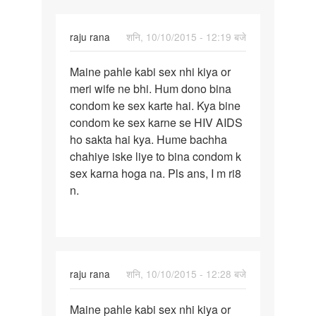
din
baad
raju rana
शनि, 10/10/2015 - 12:19 बजे
पर्मालिंक
Maine pahle kabi sex nhi kiya or
Maine
meri wife ne bhi. Hum dono bina
pahle
condom ke sex karte hai. Kya bine
kabi
condom ke sex karne se HIV AIDS
sex
ho sakta hai kya. Hume bachha
nhi
chahiye iske liye to bina condom k
kiya
sex karna hoga na. Pls ans, I m ri8
n.
raju rana
शनि, 10/10/2015 - 12:28 बजे
पर्मालिंक
Maine pahle kabi sex nhi kiya or
Maine