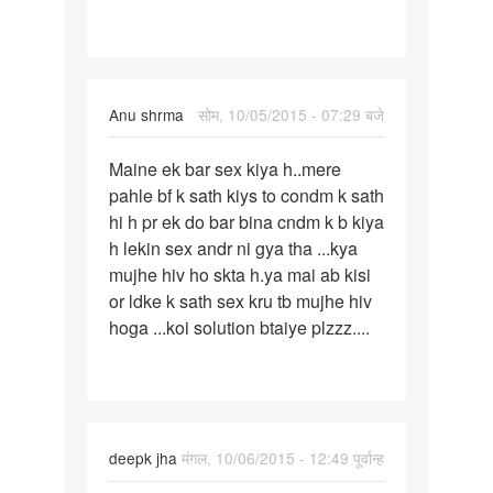
k
ek
bar
Anu shrma
सोम, 10/05/2015 - 07:29 बजे
पर्मालिंक
Maine ek bar sex kiya h..mere
Maine
pahle bf k sath kiys to condm k sath
ek
hi h pr ek do bar bina cndm k b kiya
bar
h lekin sex andr ni gya tha ...kya
sex
mujhe hiv ho skta h.ya mai ab kisi
kiya
or ldke k sath sex kru tb mujhe hiv
h..mere
hoga ...koi solution btaiye plzzz....
deepk jha
मंगल, 10/06/2015 - 12:49 पूर्वान्ह
पर्मालिंक