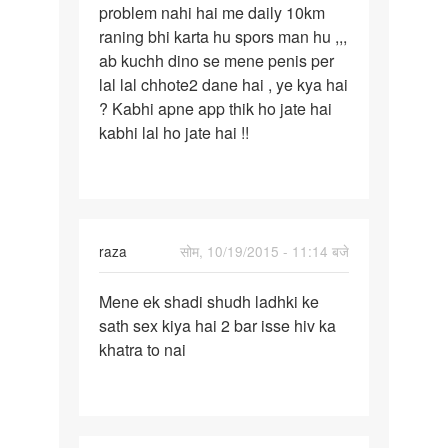
problem nahi hai me daily 10km
lady
raning bhi karta hu spors man hu ,,,
ke
ab kuchh dino se mene penis per
sath
lal lal chhote2 dane hai , ye kya hai
sex
? Kabhi apne app thik ho jate hai
kabhi lal ho jate hai !!
raza
सोम, 10/19/2015 - 11:14 बजे
पर्मालिंक
Mene ek shadi shudh ladhki ke
Mene
sath sex kiya hai 2 bar isse hiv ka
ek
khatra to nai
shadi
shudh
ladhki
ke