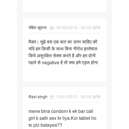
mahila
se
रोहित खुराना
बुध, 09/30/2015 - 09:33 पूर्वान्ह
पर्मालिंक
मैडम। मुझे बस एक बात का उत्तर चाहिए की
मैडम।
यदि हम किसी के साथ बिना नीरोध इस्तेमाल
मुझे
किये असुरक्षित सेक्स करते है और हम दोनों
बस
पहले से negative है तो क्या हमे एड्स होगा
एक
बात
का
उत्तर
Ravi singh
गुरु, 10/01/2015 - 03:09 पूर्वान्ह
पर्मालिंक
mene bina condom k ek bar call
mene
girl k sath sex kr liya.Koi tablet ho
bina
to plz batayea??
condom