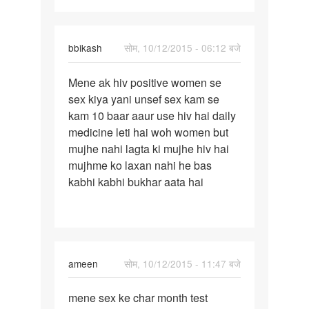
bbikash
सोम, 10/12/2015 - 06:12 बजे
पर्मालिंक
Mene ak hiv positive women se
Mene
sex kiya yani unsef sex kam se
ak
kam 10 baar aaur use hiv hai daily
hiv
medicine leti hai woh women but
positive
mujhe nahi lagta ki mujhe hiv hai
women
mujhme ko laxan nahi he bas
se
kabhi kabhi bukhar aata hai
ameen
सोम, 10/12/2015 - 11:47 बजे
पर्मालिंक
mene sex ke char month test
mene