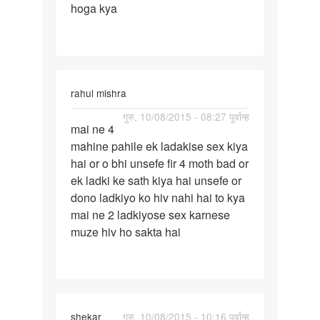
hoga kya
kiye
70
din
rahul mishra
पर्मालिंक
गुरु, 10/08/2015 - 08:27 पूर्वान्ह
mai ne 4
mai
mahine pahile ek ladakise sex kiya
ne
hai or o bhi unsefe fir 4 moth bad or
4
ek ladki ke sath kiya hai unsefe or
mahine
dono ladkiyo ko hiv nahi hai to kya
pahile
mai ne 2 ladkiyose sex karnese
ek
muze hiv ho sakta hai
shekar
गुरु, 10/08/2015 - 10:16 पूर्वान्ह