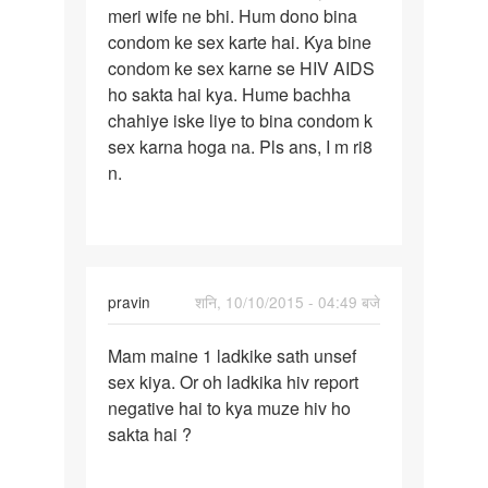
meri wife ne bhi. Hum dono bina
pahle
condom ke sex karte hai. Kya bine
kabi
condom ke sex karne se HIV AIDS
sex
ho sakta hai kya. Hume bachha
nhi
chahiye iske liye to bina condom k
kiya
sex karna hoga na. Pls ans, I m ri8
n.
pravin
शनि, 10/10/2015 - 04:49 बजे
पर्मालिंक
Mam maine 1 ladkike sath unsef
Mam
sex kiya. Or oh ladkika hiv report
maine
negative hai to kya muze hiv ho
1
sakta hai ?
ladkike
sath