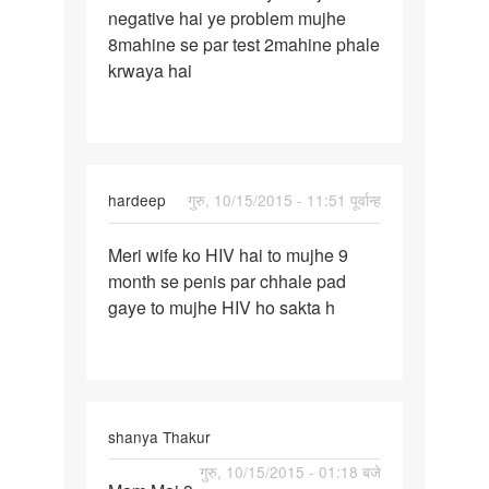
negative hai ye problem mujhe
me
8mahine se par test 2mahine phale
white
krwaya hai
spot
aur
hardeep
गुरु, 10/15/2015 - 11:51 पूर्वान्ह
पर्मालिंक
Meri wife ko HIV hai to mujhe 9
Meri
month se penis par chhale pad
wife
gaye to mujhe HIV ho sakta h
ko
HIV
hai
to
mujhe
shanya Thakur
पर्मालिंक
गुरु, 10/15/2015 - 01:18 बजे