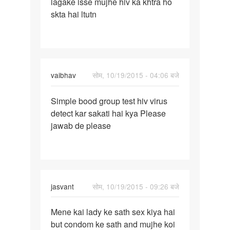
lagake isse mujhe hiv ka khtra ho
wali
skta hai ltutn
girl
se
sex
k
vaibhav
सोम, 10/19/2015 - 04:06 बजे
पर्मालिंक
Simple bood group test hiv virus
Simple
detect kar sakati hai kya Please
bood
jawab de please
group
test
hiv
jasvant
सोम, 10/19/2015 - 09:26 बजे
पर्मालिंक
Mene kai lady ke sath sex kiya hai
Mene
but condom ke sath and mujhe koi
kai