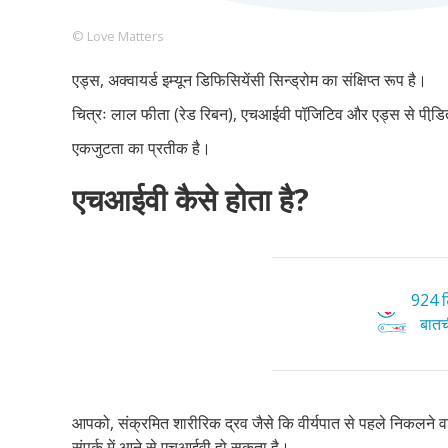
© Love Matters
एड्स, अक्वायर्ड इम्यून डिफिसियेंसी सिन्ड्रोम का संक्षिप्त रूप है।
Footer
हमारे सिद्धांत
Just Poocho
संपर्क करें
चित्रः लाल फीता (रेड रिबन), एचआईवी पॉजि़टिव और एड्स से पीडि़त 
Company
एकजुटता का प्रतीक है।
एचआईवी कैसे होता है?
924 टि
बातची
आपको, संक्रमित शारीरिक द्रव जैसे कि वीर्यपात से पहले निकलने वाले
संपर्क में आने से एचआईवी हो सकता है।