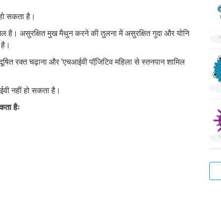
 हो सकता है।
िल है। असुरक्षित मुख मैथुन करने की तुलना में असुरक्षित गुदा और योनि
 है।
, दूषित रक्त चढ़ाना और ’एचआईवी पॉजि़टिव महिला से स्तनपान शामिल
।
ईवी नहीं हो सकता है।
कता हैः
वाट
हेप
ट्र
प्यू
स्कै
बैक्
वाटर
बी
ला
वेज