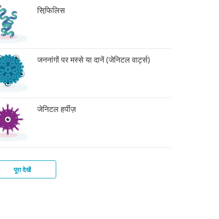
सिफि़लिस
जननांगों पर मस्से या दानें (जेनिटल वार्ट्स)
जेनिटल हर्पीज़
पूरा देखें
र
िटाइटिस-
ाइकोमोनिएसिस
बिक
बीज़
टीरियल
्स
इस
िनोसिस