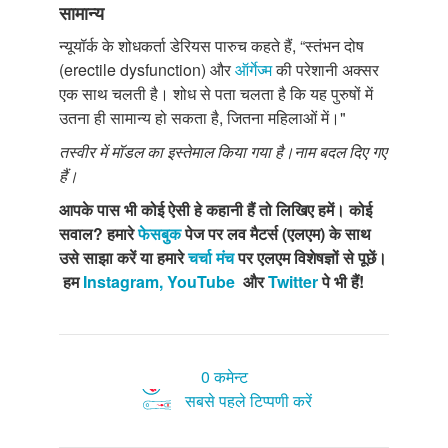
सामान्य
न्यूयॉर्क के शोधकर्ता डेरियस पारुच कहते हैं, “स्तंभन दोष
(erectile dysfunction) और
ऑर्गेज्म
की परेशानी अक्सर
एक साथ चलती है। शोध से पता चलता है कि यह पुरुषों में
उतना ही सामान्य हो सकता है, जितना महिलाओं में।"
तस्वीर में मॉडल का इस्तेमाल किया गया है।नाम बदल दिए गए
हैं।
आपके
पास
भी
कोई
ऐसी
हे
कहानी
हैं
तो
लिखिए
हमें।
कोई
सवाल
?
हमारे
फेसबुक
पेज
पर
लव
मैटर्स
(
एलएम
)
के
साथ
उसे
साझा
करें
या
हमारे
चर्चा
मंच
पर
एलएम
विशेषज्ञों
से
पूछें।
हम
Instagram,
YouTube
और
Twitter
पे
भी
हैं
!
0 कमेन्ट
सबसे पहले टिप्पणी करें