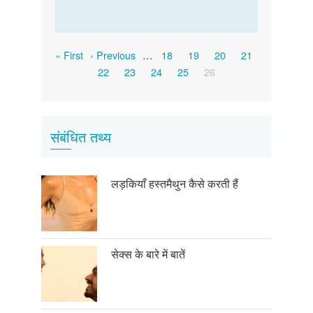
Pagination
First
Previous
Page
Page
Page
Page
« First
‹ Previous
…
18
19
20
21
page
page
Page
Page
Page
Page
Current
22
23
24
25
26
page
संबंधित तथ्य
लड़कियाँ हस्तमैथुन कैसे करती हैं
सेक्स के बारे में बातें