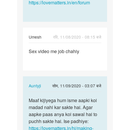
https://lovematters.in/en/forum
Umesh
रवि, 11/08/2020 - 08:15 बजे
पर्मालिंक
Sex video me job chahiy
Sex
video
me
job
chahiy
In
Auntyji
सोम, 11/09/2020 - 03:07 बजे
reply
पर्मालिंक
to
Maaf kijiyega hum isme aapki koi
Maaf
Sex
madad nahi kar sakte hai. Agar
kijiyega
video
aapke paas anya koi sawal hai to
hum
me
puchh sakte hai. Ise padhiye:
isme
job
https://lovematters.in/hi/making-
aapki…