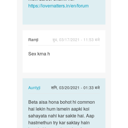
kushvaha
https://lovematters.in/en/forum
Ramji
बुध, 03/17/2021 - 11:53 बजे
पर्मालिंक
Sex krna h
Sex
krna
h
In
Auntyji
शनि, 03/20/2021 - 01:33 बजे
reply
पर्मालिंक
to
Beta aisa hona bohot hi common
Beta
Sex
hai lekin hum ismein aapki koi
aisa
krna
sahayata nahi kar sakte hai. Aap
hona
h
hastmethun try kar saktay hain
bohot