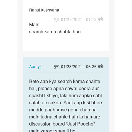
Rahul kushvaha
पर्मालिंक
बुध, 01/27/2021 - 01:19 बजे
Main
Main
search karna chahta hun
search
karna
chahta
hun
In
Auntyji
गुरु, 01/28/2021 - 06:26 बजे
reply
पर्मालिंक
to
Bete aap kya search karna chahte
Bete
Main
hai, please apna sawal poora aur
aap
search
spasht likhiye, taki hum aapko sahi
kya
karna
salah de saken. Yadi aap kisi bhee
search
chahta
mudde par humse gehri charcha
karna…
hun
mein judna chahte hain to hamare
by
discussion board “Just Poocho”
Rahul
mein zaroor shamil ho!