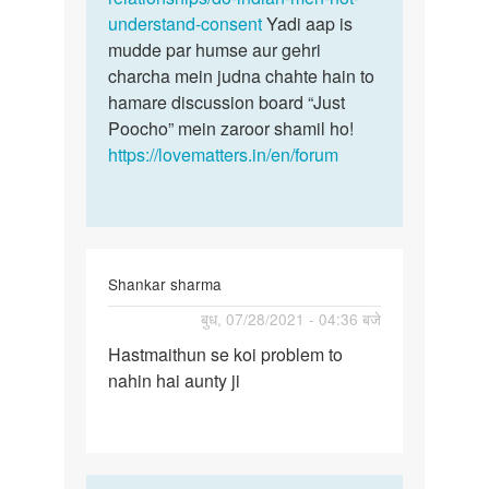
understand-consent
Yadi aap is
mudde par humse aur gehri
charcha mein judna chahte hain to
hamare discussion board “Just
Poocho” mein zaroor shamil ho!
https://lovematters.in/en/forum
Shankar sharma
पर्मालिंक
बुध, 07/28/2021 - 04:36 बजे
Hastmaithun
Hastmaithun se koi problem to
se
nahin hai aunty ji
koi
problem…