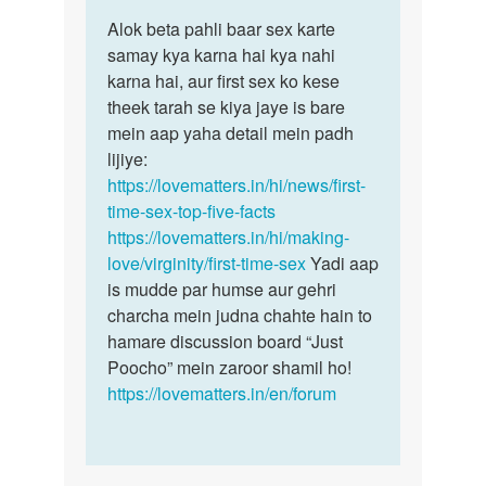
पर्मालिंक
to
Alok beta pahli baar sex karte
Alok
sex
samay kya karna hai kya nahi
beta
कैसे
karna hai, aur first sex ko kese
pahli
करे
theek tarah se kiya jaye is bare
baar
by
mein aap yaha detail mein padh
sex…
alok
lijiye:
https://lovematters.in/hi/news/first-
time-sex-top-five-facts
https://lovematters.in/hi/making-
love/virginity/first-time-sex
Yadi aap
is mudde par humse aur gehri
charcha mein judna chahte hain to
hamare discussion board “Just
Poocho” mein zaroor shamil ho!
https://lovematters.in/en/forum