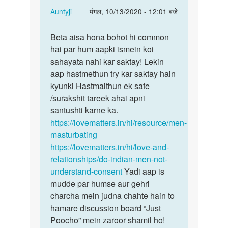
In
Auntyji
मंगल, 10/13/2020 - 12:01 बजे
reply
पर्मालिंक
to
Beta aisa hona bohot hi common
Beta
Muje
hai par hum aapki ismein koi
aisa
sex
sahayata nahi kar saktay! Lekin
hona
karna
aap hastmethun try kar saktay hain
bohot
he
kyunki Hastmaithun ek safe
hi…
by
/surakshit tareek ahai apni
Chandan
santushti karne ka.
https://lovematters.in/hi/resource/men-
masturbating
https://lovematters.in/hi/love-and-
relationships/do-indian-men-not-
understand-consent
Yadi aap is
mudde par humse aur gehri
charcha mein judna chahte hain to
hamare discussion board “Just
Poocho” mein zaroor shamil ho!