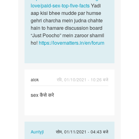
chahiy
love/paid-sex-top-five-facts
Yadi
by
aap kisi bhee mudde par humse
Umesh
gehri charcha mein judna chahte
hain to hamare discussion board
“Just Poocho” mein zaroor shamil
ho!
https://lovematters.in/en/forum
alok
रवि, 01/10/2021 - 10:26 बजे
पर्मालिंक
sex कैसे करे
sex
कैसे
करे
In
Auntyji
सोम, 01/11/2021 - 04:43 बजे
reply