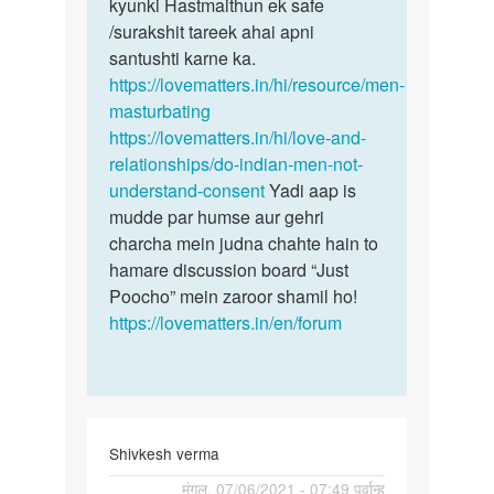
by
kyunki Hastmaithun ek safe
hi…
Ramji
/surakshit tareek ahai apni
santushti karne ka.
https://lovematters.in/hi/resource/men-
masturbating
https://lovematters.in/hi/love-and-
relationships/do-indian-men-not-
understand-consent
Yadi aap is
mudde par humse aur gehri
charcha mein judna chahte hain to
hamare discussion board “Just
Poocho” mein zaroor shamil ho!
https://lovematters.in/en/forum
Shivkesh verma
पर्मालिंक
मंगल, 07/06/2021 - 07:49 पूर्वान्ह