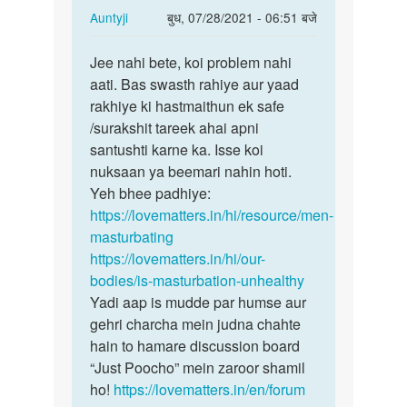
In
Auntyji
बुध, 07/28/2021 - 06:51 बजे
reply
पर्मालिंक
to
Jee nahi bete, koi problem nahi
Jee
Hastmaithun
aati. Bas swasth rahiye aur yaad
nahi
se
rakhiye ki hastmaithun ek safe
bete,
koi
/surakshit tareek ahai apni
koi
problem…
santushti karne ka. Isse koi
problem…
by
nuksaan ya beemari nahin hoti.
Shankar
Yeh bhee padhiye:
sharma
https://lovematters.in/hi/resource/men-
masturbating
https://lovematters.in/hi/our-
bodies/is-masturbation-unhealthy
Yadi aap is mudde par humse aur
gehri charcha mein judna chahte
hain to hamare discussion board
“Just Poocho” mein zaroor shamil
ho!
https://lovematters.in/en/forum