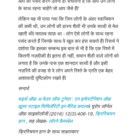
आप को पसंद करेंगे उतनी ही संभावना है कि आप उन लोगों
के साथ रहना चाहेंगे जो आप जैसे हैंI'
लेकिन यह भी पाया गया कि जिन लोगों के अंदर स्वाभिमान
की कमी थी, उन लोगों की हास्य शैली भी उनके साथी से मेल
खाती थीI मतलब साफ़ था - लोग ऐसे लोगों के साथ रहना
पसंद करते हैं जिनके साथ वे खुल कर हंस सकते हैंI रिसर्च ने
दर्शाया कि इसका सम्बन्ध इस बात से भी है कि एक रिश्ते में
कितनी नज़दीकी हैI इतना ही नहीं, समान शैली वाले लोगों को
लगता है कि उनके पास एक शानदार साथी है और इसी
नज़रिये की वजह से वे लोग अपने रिश्ते के प्रति एक बेहद
आशावादी दृष्टिकोण रखते हैंI
सन्दर्भ
:
बर्ड्स
ऑफ़
अ
फेदर
लॉफ
टुगेदर
:
एन
इन्वेस्टीगेशन
ऑफ़
ह्यूमर
स्टाइल
सिमिलॅरिटी
इन
मैरिड
कपल्स
I
यूरोप
जॉर्नल
ऑफ़
साइकोलॉजी
(2016) 12(3):406-19,
क्रिस्चियन
हान
,
सह
लेखक
-
लॉरने
कैम्पबेल
क्रिस्चियन
हान
के
साथ
साक्षात्कार