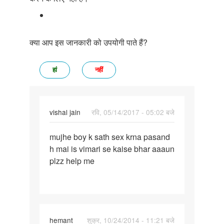
क्या आप इस जानकारी को उपयोगी पाते हैं?
हां
नहीं
vishal jain
रवि, 05/14/2017 - 05:02 बजे
पर्मालिंक
mujhe boy k sath sex krna pasand
mujhe
h mai is vimari se kaise bhar aaaun
boy
plzz help me
k
sath
sex
krna
hemant
शुक्र, 10/24/2014 - 11:21 बजे