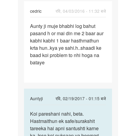
by
Bahadur
cedric
रवि, 04/03/2016 - 11:32 बजे
पर्मालिंक
Aunty ji muje bhabhi log bahut
Aunty
pasand h or mai din me 2 baar aur
ji
kabhi kabhi 1 baar hasthmathun
muje
krta hun..kya ye sahi.h..shaadi ke
bhabhi
baad koi problem to nhi hoga na
log
bataye
In
Auntyji
रवि, 02/19/2017 - 01:15 बजे
reply
पर्मालिंक
to
Koi pareshani nahi, beta.
Koi
Aunty
Hastmaithun ek safe/surakshit
pareshani
ji
tareeka hai apni santushti karne
nahi,
muje
ka. Isse koi nuksaan ya beemari
beta.