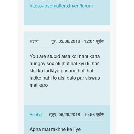
https://lovematters.in/en/forum
In
अज्ञात
गुरु, 03/08/2018 - 12:04 पूर्वान्ह
reply
पर्मालिंक
to
You are stupid aisa koi nahi karta
You
mujhe
aur gay sex ek jhut hai kyu ki har
are
boy
kisi ko ladkiya pasand hoti hai
stupid
k
ladke nahi to aisi bato par viswas
aisa
sath
mat karo
koi
sex
nahi…
krna
by
vishal
In
Auntyji
शुक्र, 06/29/2018 - 10:56 पूर्वान्ह
jain
reply
पर्मालिंक
to
Apna mat rakhne ke liye
Apna