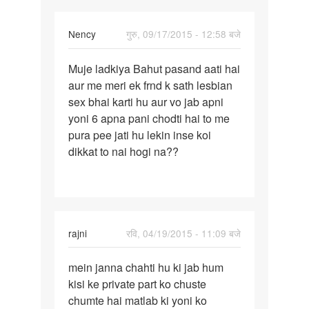
Nency
गुरु, 09/17/2015 - 12:58 बजे
पर्मालिंक
Muje ladkiya Bahut pasand aati hai
Muje
aur me meri ek frnd k sath lesbian
ladkiya
sex bhai karti hu aur vo jab apni
Bahut
yoni 6 apna pani chodti hai to me
pasand
pura pee jati hu lekin inse koi
dikkat to nai hogi na??
rajni
रवि, 04/19/2015 - 11:09 बजे
पर्मालिंक
mein janna chahti hu ki jab hum
mein
kisi ke private part ko chuste
janna
chumte hai matlab ki yoni ko
chahti