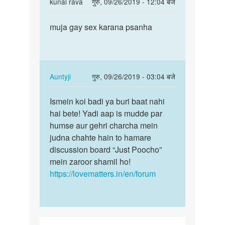
In
kunal rava
गुरु, 09/26/2019 - 12:04 बजे
reply
पर्मालिंक
to
muja gay sex karana psanha
muja
mujhe
gay
boy
sex
k
karana
sath
psanha
In
Auntyji
गुरु, 09/26/2019 - 03:04 बजे
sex
reply
पर्मालिंक
krna
to
Ismein koi badi ya buri baat nahi
Ismein
by
muja
hai bete! Yadi aap is mudde par
koi
vishal
gay
humse aur gehri charcha mein
badi
jain
sex
judna chahte hain to hamare
ya
karana
discussion board “Just Poocho”
buri
psanha
mein zaroor shamil ho!
baat…
by
https://lovematters.in/en/forum
kunal
rava