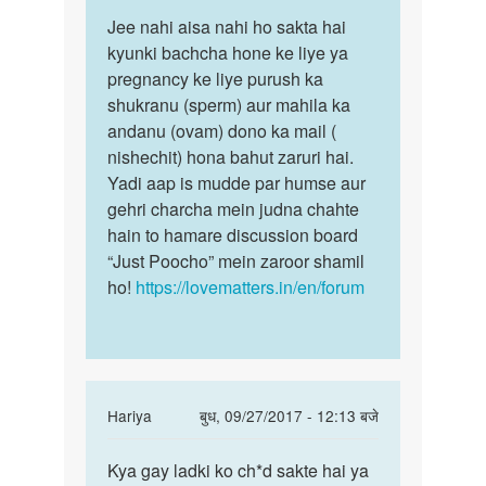
पर्मालिंक
to
Jee nahi aisa nahi ho sakta hai
Jee
kiya
kyunki bachcha hone ke liye ya
nahi
ladka
pregnancy ke liye purush ka
aisa
ladka
shukranu (sperm) aur mahila ka
nahi
sex
andanu (ovam) dono ka mail (
ho
karne…
nishechit) hona bahut zaruri hai.
sakta…
by
Yadi aap is mudde par humse aur
bibeck
gehri charcha mein judna chahte
hain to hamare discussion board
“Just Poocho” mein zaroor shamil
ho!
https://lovematters.in/en/forum
In
Hariya
बुध, 09/27/2017 - 12:13 बजे
reply
पर्मालिंक
to
Kya gay ladki ko ch*d sakte hai ya
Kya