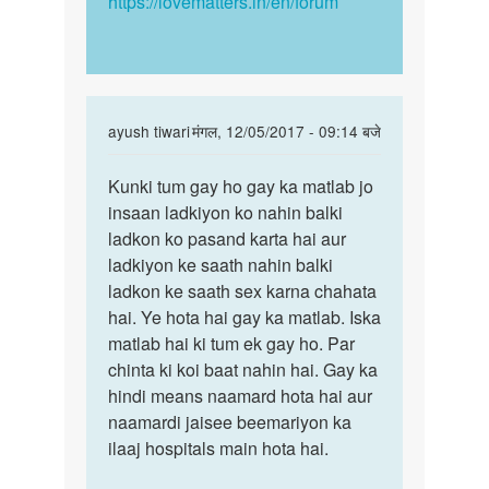
https://lovematters.in/en/forum
ghnachi
In
ayush tiwari
मंगल, 12/05/2017 - 09:14 बजे
reply
पर्मालिंक
to
Kunki tum gay ho gay ka matlab jo
Kunki
Mujhe
insaan ladkiyon ko nahin balki
tum
mard
ladkon ko pasand karta hai aur
gay
ki
ladkiyon ke saath nahin balki
ho
personality
ladkon ke saath sex karna chahata
gay
aur
hai. Ye hota hai gay ka matlab. Iska
ka…
by
matlab hai ki tum ek gay ho. Par
Dev
chinta ki koi baat nahin hai. Gay ka
hindi means naamard hota hai aur
naamardi jaisee beemariyon ka
ilaaj hospitals main hota hai.