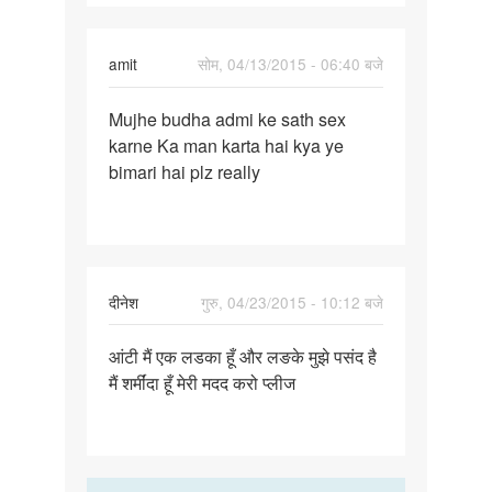
amit
सोम, 04/13/2015 - 06:40 बजे
पर्मालिंक
Mujhe budha admi ke sath sex
Mujhe
karne Ka man karta hai kya ye
budha
bimari hai plz really
admi
ke
sath
sex
दीनेश
गुरु, 04/23/2015 - 10:12 बजे
पर्मालिंक
आंटी मैं एक लडका हूँ और लङके मुझे पसंद है
आंटी
मैं शर्मींदा हूँ मेरी मदद करो प्लीज
मैं
एक
लडका
हूँ
और