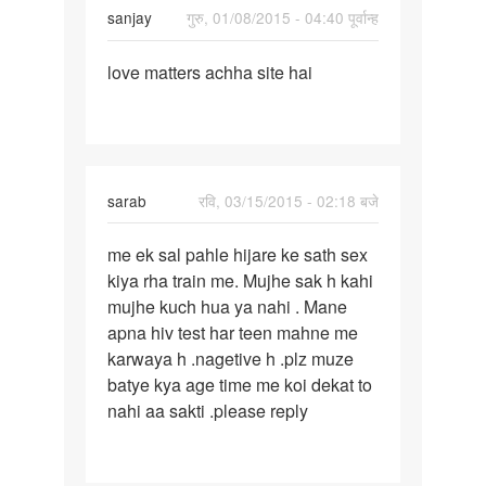
sanjay
गुरु, 01/08/2015 - 04:40 पूर्वान्ह
पर्मालिंक
love matters achha site hai
love
matters
achha
site
hai
sarab
रवि, 03/15/2015 - 02:18 बजे
पर्मालिंक
me ek sal pahle hijare ke sath sex
me
kiya rha train me. Mujhe sak h kahi
ek
mujhe kuch hua ya nahi . Mane
sal
apna hiv test har teen mahne me
pahle
karwaya h .nagetive h .plz muze
hijare
batye kya age time me koi dekat to
ke
nahi aa sakti .please reply