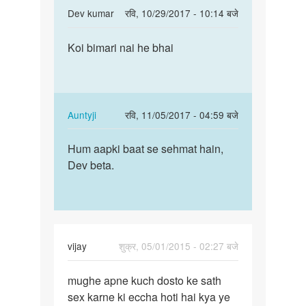
In
Dev kumar
रवि, 10/29/2017 - 10:14 बजे
लङके
reply
पर्मालिंक
to
Koi bimari nai he bhai
Koi
आंटी
bimari
मैं
nai
एक
he
लडका
bhai
In
Auntyji
रवि, 11/05/2017 - 04:59 बजे
हूँ
reply
पर्मालिंक
और
to
Hum aapki baat se sehmat hain,
You
लङके
Koi
Dev beta.
are
by
bimari
right,
दीनेश
nai
Dev
he
beta.
bhai
by
vijay
शुक्र, 05/01/2015 - 02:27 बजे
Dev
पर्मालिंक
kumar
mughe apne kuch dosto ke sath
mughe
sex karne ki eccha hoti hai kya ye
apne