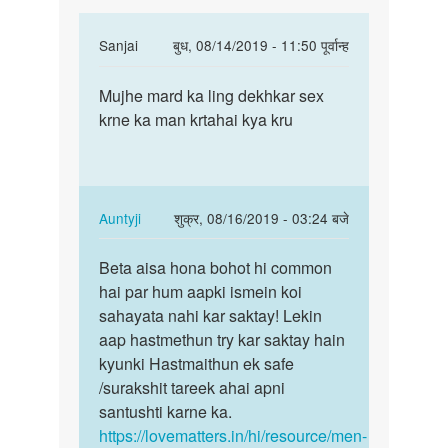
In
Sanjai
बुध, 08/14/2019 - 11:50 पूर्वान्ह
reply
पर्मालिंक
to
Mujhe mard ka ling dekhkar sex
Mujhe
Mujhe
krne ka man krtahai kya kru
mard
mard
ka
ki
ling
personality
dekhkar…
aur
In
Auntyji
शुक्र, 08/16/2019 - 03:24 बजे
by
reply
पर्मालिंक
Dev
to
Beta aisa hona bohot hi common
Beta
Mujhe
hai par hum aapki ismein koi
aisa
mard
sahayata nahi kar saktay! Lekin
hona
ka
aap hastmethun try kar saktay hain
bohot
ling
kyunki Hastmaithun ek safe
hi…
dekhkar…
/surakshit tareek ahai apni
by
santushti karne ka.
Sanjai
https://lovematters.in/hi/resource/men-