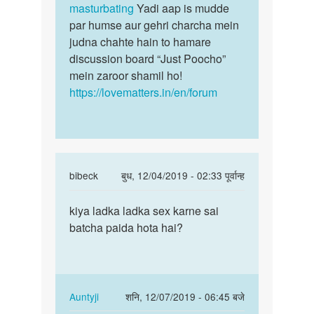
masturbating
Yadi aap is mudde
par humse aur gehri charcha mein
judna chahte hain to hamare
discussion board “Just Poocho”
mein zaroor shamil ho!
https://lovematters.in/en/forum
In
bibeck
बुध, 12/04/2019 - 02:33 पूर्वान्ह
reply
पर्मालिंक
to
kiya ladka ladka sex karne sai
kiya
Muje
batcha paida hota hai?
ladka
ladkiya
ladka
Bahut
sex
pasand
karne…
by
In
Auntyji
शनि, 12/07/2019 - 06:45 बजे
Nency
reply