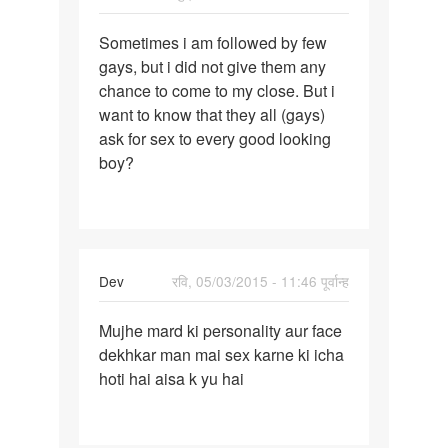
पर्मालिंक
Sometimes i am followed by few
Sometimes
gays, but i did not give them any
i
chance to come to my close. But i
am
want to know that they all (gays)
followed
ask for sex to every good looking
by
boy?
Dev
रवि, 05/03/2015 - 11:46 पूर्वान्ह
पर्मालिंक
Mujhe mard ki personality aur face
Mujhe
dekhkar man mai sex karne ki icha
mard
hoti hai aisa k yu hai
ki
personality
aur