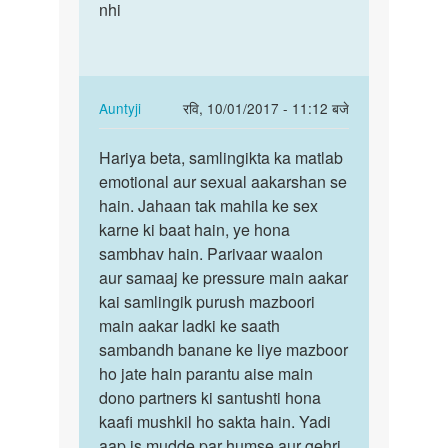
mujhe
nhi
gay
boy
ladki
k
ko
sath
chod
sex
sakte…
In
Auntyji
रवि, 10/01/2017 - 11:12 बजे
krna
reply
पर्मालिंक
by
to
Hariya beta, samlingikta ka matlab
Hariya
vishal
Kya
emotional aur sexual aakarshan se
beta,
jain
gay
hain. Jahaan tak mahila ke sex
samlingikta
ladki
karne ki baat hain, ye hona
ka…
ko
sambhav hain. Parivaar waalon
chod
aur samaaj ke pressure main aakar
sakte…
kai samlingik purush mazboori
by
main aakar ladki ke saath
Hariya
sambandh banane ke liye mazboor
ho jate hain parantu aise main
dono partners ki santushti hona
kaafi mushkil ho sakta hain. Yadi
aap is mudde par humse aur gehri