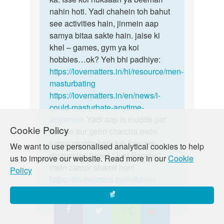
bhabhi
nahin hoti. Yadi chahein toh bahut
log
see activities hain, jinmein aap
by
samya bitaa sakte hain. jaise ki
cedric
khel – games, gym ya koi
hobbies…ok? Yeh bhi padhiye:
https://lovematters.in/hi/resource/men-
masturbating
https://lovematters.in/en/news/i-
could-masturbate-anytime-
anywhere
Yadi aap is mudde par
Cookie Policy
humse aur gehri charcha mein
judna chahte hain toh hamare
We want to use personalised analytical cookies to help
discussion board “Just Poocho”
us to improve our website. Read more in our
Cookie
mein zaroor shamil hon!
Policy
https://lovematters.in/en/forum
हाँ