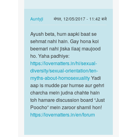
In
Auntyji
मंगल, 12/05/2017 - 11:42 बजे
reply
पर्मालिंक
to
Ayush beta, hum aapki baat se
Ayush
Kunki
sehmat nahi hain. Gay hona koi
beta,
tum
beemari nahi jiska ilaaj maujood
hum
gay
ho. Yaha padhiye:
aapki
ho
https://lovematters.in/hi/sexual-
baat…
gay
diversity/sexual-orientation/ten-
ka…
myths-about-homosexuality
Yadi
by
aap is mudde par humse aur gehri
ayush
charcha mein judna chahte hain
tiwari
toh hamare discussion board “Just
Poocho” mein zaroor shamil hon!
https://lovematters.in/en/forum