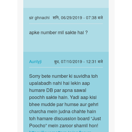
In
sir ghnachi
शनि, 06/29/2019 - 07:38 बजे
reply
पर्मालिंक
to
apke number mil sakte hai ?
apke
So
number
isme
mil
bura
sakte
hee
hai
In
Auntyji
बुध, 07/10/2019 - 12:31 बजे
kya
?
reply
पर्मालिंक
hai,
to
Sorry bete number ki suvidha toh
Sorry
…
apke
upalabadh nahi hai lekin aap
bete
by
number
humare DB par apna sawal
number
Auntyji
mil
poochh sakte hain. Yadi aap kisi
ki
sakte
bhee mudde par humse aur gehri
suvidha…
hai
charcha mein judna chahte hain
?
toh hamare discussion board “Just
by
Poocho” mein zaroor shamil hon!
sir