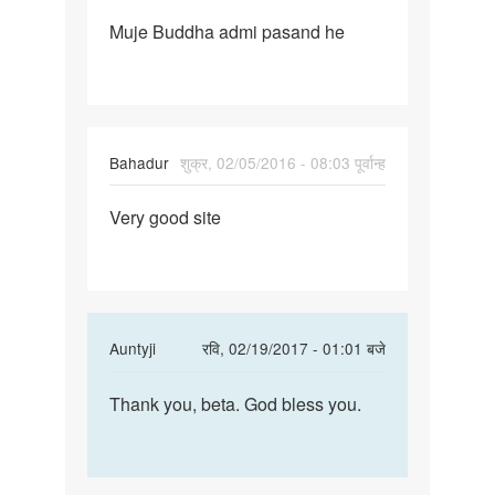
पर्मालिंक
Muje Buddha admi pasand he
Muje
Buddha
admi
pasand
he
Bahadur
शुक्र, 02/05/2016 - 08:03 पूर्वान्ह
पर्मालिंक
Very good site
Very
good
site
In
Auntyji
रवि, 02/19/2017 - 01:01 बजे
reply
पर्मालिंक
to
Thank you, beta. God bless you.
Thank
Very
you,
good
beta.
site