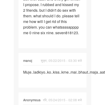
I propose. I rubbed and kissed my
any
2 friends. but I didn't do sex with
girl
them. what should I do. please tell
me how will I get rid of this
problem. you can whatssssapppp
me 0 nine six nine. seven818123.
manoj
शुक्र, 05/22/2015 - 03:30 बजे
पर्मालिंक
Muje..ladkiyo..ko..kiss..krne..mai..bhaut..maja..aat
Muje..ladkiyo..ko..kiss..krne
Anonymous
रवि, 05/24/2015 - 02:08 बजे