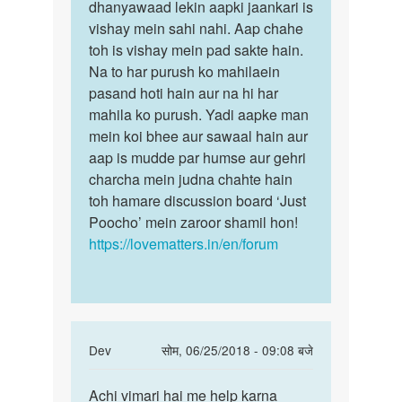
You
dhanyawaad lekin aapki jaankari is
mat
are
vishay mein sahi nahi. Aap chahe
rakhne
stupid
toh is vishay mein pad sakte hain.
ke
aisa
Na to har purush ko mahilaein
liye…
koi
pasand hoti hain aur na hi har
nahi…
mahila ko purush. Yadi aapke man
by
mein koi bhee aur sawaal hain aur
अज्ञात
aap is mudde par humse aur gehri
charcha mein judna chahte hain
toh hamare discussion board ‘Just
Poocho’ mein zaroor shamil hon!
https://lovematters.in/en/forum
In
Dev
सोम, 06/25/2018 - 09:08 बजे
reply
पर्मालिंक
to
Achi vimari hai me help karna
Achi