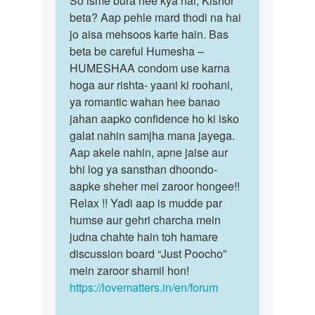
So isme bura hee kya hai, Kishor
Muze
beta? Aap pehle mard thodi na hai
isme
mardoko
jo aisa mehsoos karte hain. Bas
bura
dekhkar
beta be careful Humesha –
hee
sex
HUMESHAA condom use karna
kya
ki…
hoga aur rishta- yaani ki roohani,
hai,
by
ya romantic wahan hee banao
…
kishor
jahan aapko confidence ho ki isko
mahajan
galat nahin samjha mana jayega.
Aap akele nahin, apne jaise aur
bhi log ya sansthan dhoondo-
aapke sheher mei zaroor hongee!!
Relax !! Yadi aap is mudde par
humse aur gehri charcha mein
judna chahte hain toh hamare
discussion board “Just Poocho”
mein zaroor shamil hon!
https://lovematters.in/en/forum