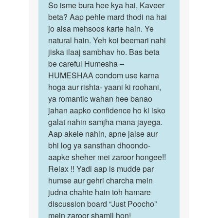
vishal
to
So isme bura hee kya hai, Kaveer
So
jain
Mujhe
beta? Aap pehle mard thodi na hai
isme
ladke
jo aisa mehsoos karte hain. Ye
bura
ke
natural hain. Yeh koi beemari nahi
hee
santh
jiska ilaaj sambhav ho. Bas beta
kya
achha…
be careful Humesha –
hai,
by
HUMESHAA condom use karna
…
kaveer
hoga aur rishta- yaani ki roohani,
ya romantic wahan hee banao
jahan aapko confidence ho ki isko
galat nahin samjha mana jayega.
Aap akele nahin, apne jaise aur
bhi log ya sansthan dhoondo-
aapke sheher mei zaroor hongee!!
Relax !! Yadi aap is mudde par
humse aur gehri charcha mein
judna chahte hain toh hamare
discussion board “Just Poocho”
mein zaroor shamil hon!