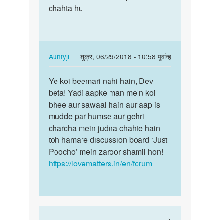
mujhe
chahta hu
vimari
boy
hai
k
me
sath
help…
sex
In
Auntyji
शुक्र, 06/29/2018 - 10:58 पूर्वान्ह
krna
reply
पर्मालिंक
by
to
Ye koi beemari nahi hain, Dev
Ye
vishal
Achi
beta! Yadi aapke man mein koi
koi
jain
vimari
bhee aur sawaal hain aur aap is
beemari
hai
mudde par humse aur gehri
nahi
me
charcha mein judna chahte hain
hain,
help…
toh hamare discussion board ‘Just
…
by
Poocho’ mein zaroor shamil hon!
Dev
https://lovematters.in/en/forum