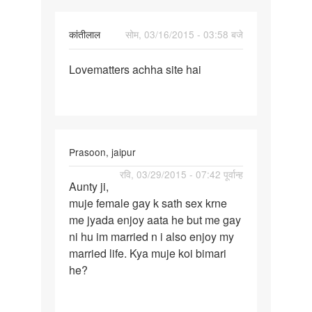
कांतीलाल
सोम, 03/16/2015 - 03:58 बजे
पर्मालिंक
Lovematters achha site hai
Lovematters
achha
site
hai
Prasoon, jaipur
पर्मालिंक
रवि, 03/29/2015 - 07:42 पूर्वान्ह
Aunty ji,
Aunty
muje female gay k sath sex krne
ji,
me jyada enjoy aata he but me gay
muje
ni hu im married n i also enjoy my
female
married life. Kya muje koi bimari
gay
he?
k