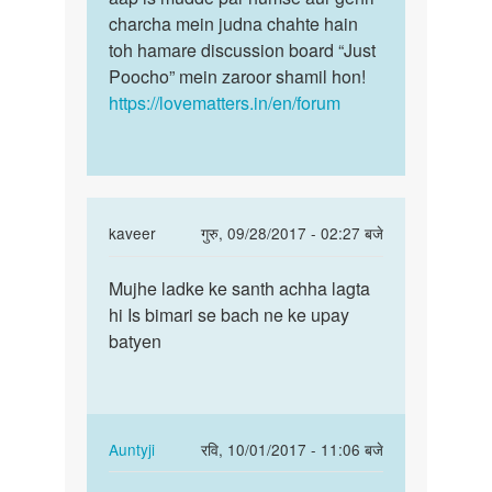
charcha mein judna chahte hain
toh hamare discussion board “Just
Poocho” mein zaroor shamil hon!
https://lovematters.in/en/forum
In
kaveer
गुरु, 09/28/2017 - 02:27 बजे
reply
पर्मालिंक
to
Mujhe ladke ke santh achha lagta
Mujhe
mujhe
hi Is bimari se bach ne ke upay
ladke
boy
batyen
ke
k
santh
sath
achha…
sex
krna
In
Auntyji
रवि, 10/01/2017 - 11:06 बजे
by
reply
पर्मालिंक