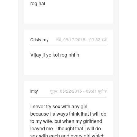
rog hai
kuch
dosto
ke
sath
Cristy roy
रवि, 05/17/2015 - 03:52 बजे
पर्मालिंक
Vijay ji ye koi rog nhi h
Vijay
ji
ye
koi
rog
imty
शुक्र, 05/22/2015 - 09:41 पूर्वान्ह
nhi
h
पर्मालिंक
I never try sex with any girl.
I
because I always think that I will do
never
to my wife. but when my girlfriend
try
leaved me. I thought that I will do
sex
sex with each and every girl which
with