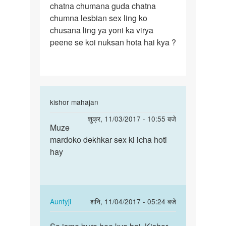
chatna chumana guda chatna
hu
chumna lesbian sex ling ko
ki
chusana ling ya yoni ka virya
jab
peene se koi nuksan hota hai kya ?
In
kishor mahajan
reply
पर्मालिंक
शुक्र, 11/03/2017 - 10:55 बजे
to
Muze
Muze
Mujhe
mardoko dekhkar sex ki icha hoti
mardoko
mard
hay
dekhkar
ki
sex
personality
ki…
aur
by
In
Auntyji
शनि, 11/04/2017 - 05:24 बजे
Dev
reply
पर्मालिंक
to
So