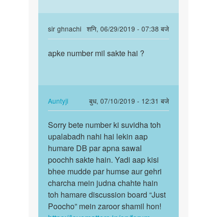
In
sir ghnachi
शनि, 06/29/2019 - 07:38 बजे
reply
पर्मालिंक
to
apke number mil sakte hai ?
apke
So
number
isme
mil
bura
sakte
hee
hai
In
Auntyji
बुध, 07/10/2019 - 12:31 बजे
kya
?
reply
पर्मालिंक
hai,
to
Sorry bete number ki suvidha toh
Sorry
…
apke
upalabadh nahi hai lekin aap
bete
by
number
humare DB par apna sawal
number
Auntyji
mil
poochh sakte hain. Yadi aap kisi
ki
sakte
bhee mudde par humse aur gehri
suvidha…
hai
charcha mein judna chahte hain
?
toh hamare discussion board “Just
by
Poocho” mein zaroor shamil hon!
sir