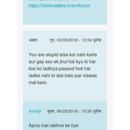
https://lovematters.in/en/forum
In
अज्ञात
गुरु, 03/08/2018 - 12:04 पूर्वान्ह
reply
पर्मालिंक
to
You are stupid aisa koi nahi karta
You
mujhe
aur gay sex ek jhut hai kyu ki har
are
boy
kisi ko ladkiya pasand hoti hai
stupid
k
ladke nahi to aisi bato par viswas
aisa
sath
mat karo
koi
sex
nahi…
krna
by
vishal
In
Auntyji
शुक्र, 06/29/2018 - 10:56 पूर्वान्ह
jain
reply
पर्मालिंक
to
Apna mat rakhne ke liye
Apna