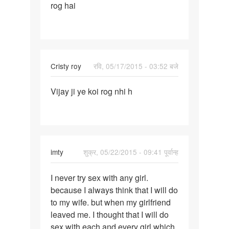
rog hai
kuch
dosto
ke
sath
Cristy roy
रवि, 05/17/2015 - 03:52 बजे
पर्मालिंक
Vijay ji ye koi rog nhi h
Vijay
ji
ye
koi
rog
imty
शुक्र, 05/22/2015 - 09:41 पूर्वान्ह
nhi
h
पर्मालिंक
I never try sex with any girl.
I
because I always think that I will do
never
to my wife. but when my girlfriend
try
leaved me. I thought that I will do
sex
sex with each and every girl which
with