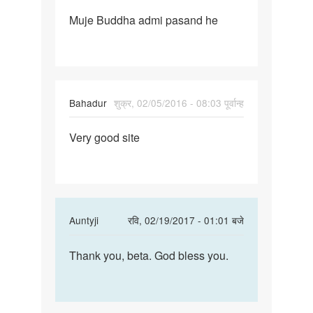
पर्मालिंक
Muje Buddha admi pasand he
Muje
Buddha
admi
pasand
he
Bahadur
शुक्र, 02/05/2016 - 08:03 पूर्वान्ह
पर्मालिंक
Very good site
Very
good
site
In
Auntyji
रवि, 02/19/2017 - 01:01 बजे
reply
पर्मालिंक
to
Thank you, beta. God bless you.
Thank
Very
you,
good
beta.
site