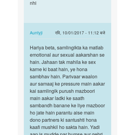
mujhe
nhi
gay
boy
ladki
k
ko
sath
chod
sex
sakte…
In
Auntyji
रवि, 10/01/2017 - 11:12 बजे
krna
reply
पर्मालिंक
by
to
Hariya beta, samlingikta ka matlab
Hariya
vishal
Kya
emotional aur sexual aakarshan se
beta,
jain
gay
hain. Jahaan tak mahila ke sex
samlingikta
ladki
karne ki baat hain, ye hona
ka…
ko
sambhav hain. Parivaar waalon
chod
aur samaaj ke pressure main aakar
sakte…
kai samlingik purush mazboori
by
main aakar ladki ke saath
Hariya
sambandh banane ke liye mazboor
ho jate hain parantu aise main
dono partners ki santushti hona
kaafi mushkil ho sakta hain. Yadi
aap is mudde par humse aur gehri