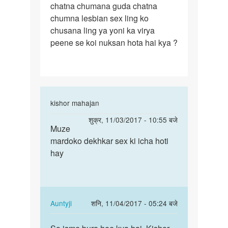
chatna chumana guda chatna
hu
chumna lesbian sex ling ko
ki
chusana ling ya yoni ka virya
jab
peene se koi nuksan hota hai kya ?
In
kishor mahajan
reply
पर्मालिंक
शुक्र, 11/03/2017 - 10:55 बजे
to
Muze
Muze
Mujhe
mardoko dekhkar sex ki icha hoti
mardoko
mard
hay
dekhkar
ki
sex
personality
ki…
aur
by
In
Auntyji
शनि, 11/04/2017 - 05:24 बजे
Dev
reply
पर्मालिंक
to
So