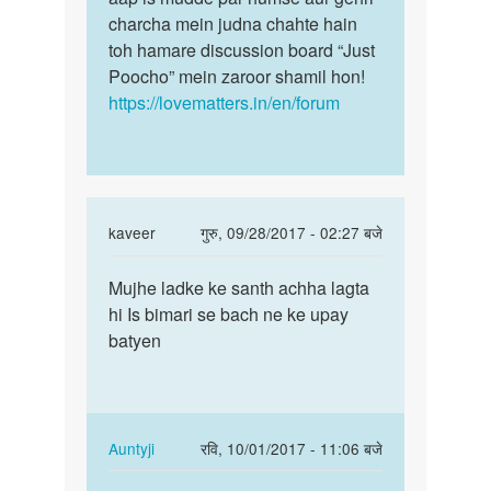
charcha mein judna chahte hain
toh hamare discussion board “Just
Poocho” mein zaroor shamil hon!
https://lovematters.in/en/forum
In
kaveer
गुरु, 09/28/2017 - 02:27 बजे
reply
पर्मालिंक
to
Mujhe ladke ke santh achha lagta
Mujhe
mujhe
hi Is bimari se bach ne ke upay
ladke
boy
batyen
ke
k
santh
sath
achha…
sex
krna
In
Auntyji
रवि, 10/01/2017 - 11:06 बजे
by
reply
पर्मालिंक