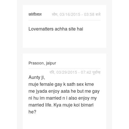
कांतीलाल
सोम, 03/16/2015 - 03:58 बजे
पर्मालिंक
Lovematters achha site hai
Lovematters
achha
site
hai
Prasoon, jaipur
पर्मालिंक
रवि, 03/29/2015 - 07:42 पूर्वान्ह
Aunty ji,
Aunty
muje female gay k sath sex krne
ji,
me jyada enjoy aata he but me gay
muje
ni hu im married n i also enjoy my
female
married life. Kya muje koi bimari
gay
he?
k