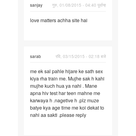
sanjay
गुरु, 01/08/2015 - 04:40 पूर्वान्ह
पर्मालिंक
love matters achha site hai
love
matters
achha
site
hai
sarab
रवि, 03/15/2015 - 02:18 बजे
पर्मालिंक
me ek sal pahle hijare ke sath sex
me
kiya rha train me. Mujhe sak h kahi
ek
mujhe kuch hua ya nahi . Mane
sal
apna hiv test har teen mahne me
pahle
karwaya h .nagetive h .plz muze
hijare
batye kya age time me koi dekat to
ke
nahi aa sakti .please reply