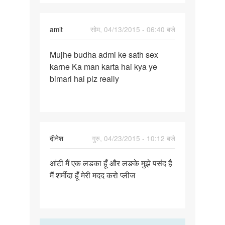
amit
सोम, 04/13/2015 - 06:40 बजे
पर्मालिंक
Mujhe budha admi ke sath sex
Mujhe
karne Ka man karta hai kya ye
budha
bimari hai plz really
admi
ke
sath
sex
दीनेश
गुरु, 04/23/2015 - 10:12 बजे
पर्मालिंक
आंटी मैं एक लडका हूँ और लङके मुझे पसंद है
आंटी
मैं शर्मींदा हूँ मेरी मदद करो प्लीज
मैं
एक
लडका
हूँ
और