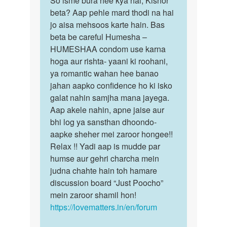
So isme bura hee kya hai, Kishor
Muze
beta? Aap pehle mard thodi na hai
isme
mardoko
jo aisa mehsoos karte hain. Bas
bura
dekhkar
beta be careful Humesha –
hee
sex
HUMESHAA condom use karna
kya
ki…
hoga aur rishta- yaani ki roohani,
hai,
by
ya romantic wahan hee banao
…
kishor
jahan aapko confidence ho ki isko
mahajan
galat nahin samjha mana jayega.
Aap akele nahin, apne jaise aur
bhi log ya sansthan dhoondo-
aapke sheher mei zaroor hongee!!
Relax !! Yadi aap is mudde par
humse aur gehri charcha mein
judna chahte hain toh hamare
discussion board “Just Poocho”
mein zaroor shamil hon!
https://lovematters.in/en/forum