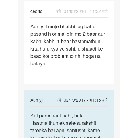
by
Bahadur
cedric
रवि, 04/03/2016 - 11:32 बजे
पर्मालिंक
Aunty ji muje bhabhi log bahut
Aunty
pasand h or mai din me 2 baar aur
ji
kabhi kabhi 1 baar hasthmathun
muje
krta hun..kya ye sahi.h..shaadi ke
bhabhi
baad koi problem to nhi hoga na
log
bataye
In
Auntyji
रवि, 02/19/2017 - 01:15 बजे
reply
पर्मालिंक
to
Koi pareshani nahi, beta.
Koi
Aunty
Hastmaithun ek safe/surakshit
pareshani
ji
tareeka hai apni santushti karne
nahi,
muje
ka. Isse koi nuksaan ya beemari
beta.