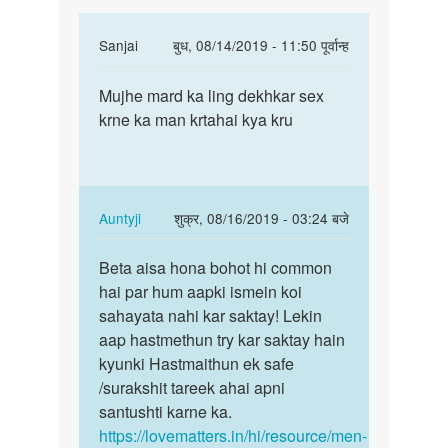
In
Sanjai
बुध, 08/14/2019 - 11:50 पूर्वान्ह
reply
पर्मालिंक
to
Mujhe mard ka ling dekhkar sex
Mujhe
Mujhe
krne ka man krtahai kya kru
mard
mard
ka
ki
ling
personality
dekhkar…
aur
In
Auntyji
शुक्र, 08/16/2019 - 03:24 बजे
by
reply
पर्मालिंक
Dev
to
Beta aisa hona bohot hi common
Beta
Mujhe
hai par hum aapki ismein koi
aisa
mard
sahayata nahi kar saktay! Lekin
hona
ka
aap hastmethun try kar saktay hain
bohot
ling
kyunki Hastmaithun ek safe
hi…
dekhkar…
/surakshit tareek ahai apni
by
santushti karne ka.
Sanjai
https://lovematters.in/hi/resource/men-