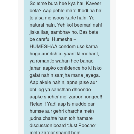
vishal
to
So isme bura hee kya hai, Kaveer
So
jain
Mujhe
beta? Aap pehle mard thodi na hai
isme
ladke
jo aisa mehsoos karte hain. Ye
bura
ke
natural hain. Yeh koi beemari nahi
hee
santh
jiska ilaaj sambhav ho. Bas beta
kya
achha…
be careful Humesha –
hai,
by
HUMESHAA condom use karna
…
kaveer
hoga aur rishta- yaani ki roohani,
ya romantic wahan hee banao
jahan aapko confidence ho ki isko
galat nahin samjha mana jayega.
Aap akele nahin, apne jaise aur
bhi log ya sansthan dhoondo-
aapke sheher mei zaroor hongee!!
Relax !! Yadi aap is mudde par
humse aur gehri charcha mein
judna chahte hain toh hamare
discussion board “Just Poocho”
mein zaroor shamil hon!