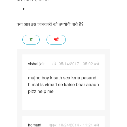
क्या आप इस जानकारी को उपयोगी पाते हैं?
हां
नहीं
vishal jain
रवि, 05/14/2017 - 05:02 बजे
पर्मालिंक
mujhe boy k sath sex krna pasand
mujhe
h mai is vimari se kaise bhar aaaun
boy
plzz help me
k
sath
sex
krna
hemant
शुक्र, 10/24/2014 - 11:21 बजे