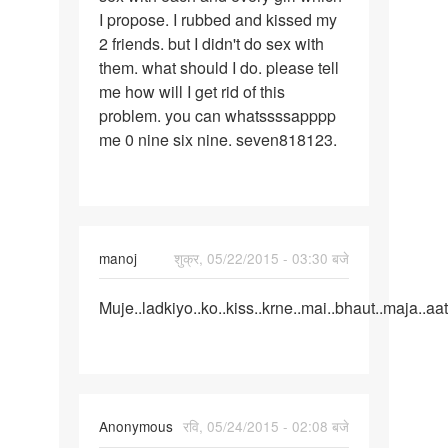
I propose. I rubbed and kissed my
any
2 friends. but I didn't do sex with
girl
them. what should I do. please tell
me how will I get rid of this
problem. you can whatssssapppp
me 0 nine six nine. seven818123.
manoj
शुक्र, 05/22/2015 - 03:30 बजे
पर्मालिंक
Muje..ladkiyo..ko..kiss..krne..mai..bhaut..maja..aat
Muje..ladkiyo..ko..kiss..krne
Anonymous
रवि, 05/24/2015 - 02:08 बजे