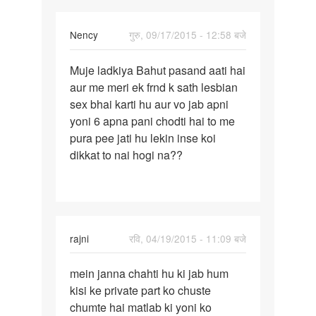
Nency
गुरु, 09/17/2015 - 12:58 बजे
पर्मालिंक
Muje ladkiya Bahut pasand aati hai
Muje
aur me meri ek frnd k sath lesbian
ladkiya
sex bhai karti hu aur vo jab apni
Bahut
yoni 6 apna pani chodti hai to me
pasand
pura pee jati hu lekin inse koi
dikkat to nai hogi na??
rajni
रवि, 04/19/2015 - 11:09 बजे
पर्मालिंक
mein janna chahti hu ki jab hum
mein
kisi ke private part ko chuste
janna
chumte hai matlab ki yoni ko
chahti