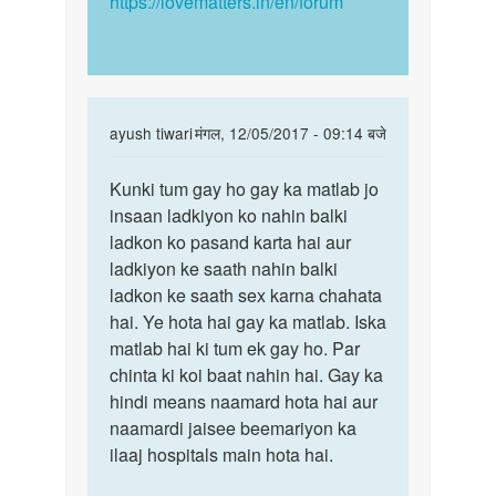
https://lovematters.in/en/forum
ghnachi
In
ayush tiwari
मंगल, 12/05/2017 - 09:14 बजे
reply
पर्मालिंक
to
Kunki tum gay ho gay ka matlab jo
Kunki
Mujhe
insaan ladkiyon ko nahin balki
tum
mard
ladkon ko pasand karta hai aur
gay
ki
ladkiyon ke saath nahin balki
ho
personality
ladkon ke saath sex karna chahata
gay
aur
hai. Ye hota hai gay ka matlab. Iska
ka…
by
matlab hai ki tum ek gay ho. Par
Dev
chinta ki koi baat nahin hai. Gay ka
hindi means naamard hota hai aur
naamardi jaisee beemariyon ka
ilaaj hospitals main hota hai.