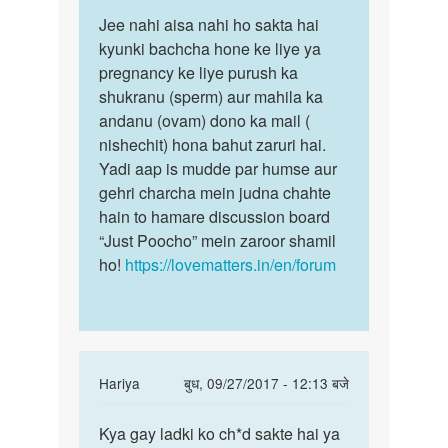
पर्मालिंक
to
Jee nahi aisa nahi ho sakta hai
Jee
kiya
kyunki bachcha hone ke liye ya
nahi
ladka
pregnancy ke liye purush ka
aisa
ladka
shukranu (sperm) aur mahila ka
nahi
sex
andanu (ovam) dono ka mail (
ho
karne…
nishechit) hona bahut zaruri hai.
sakta…
by
Yadi aap is mudde par humse aur
bibeck
gehri charcha mein judna chahte
hain to hamare discussion board
“Just Poocho” mein zaroor shamil
ho!
https://lovematters.in/en/forum
In
Hariya
बुध, 09/27/2017 - 12:13 बजे
reply
पर्मालिंक
to
Kya gay ladki ko ch*d sakte hai ya
Kya