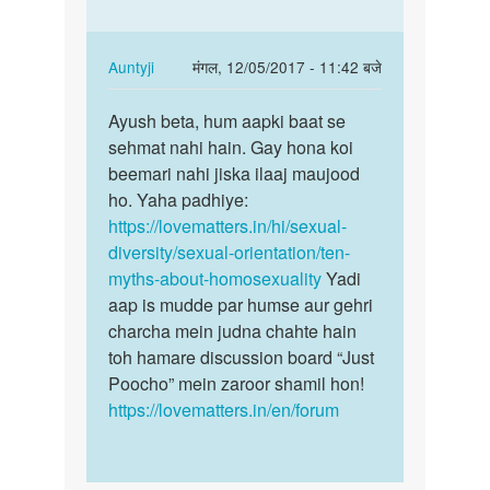
In
Auntyji
मंगल, 12/05/2017 - 11:42 बजे
reply
पर्मालिंक
to
Ayush beta, hum aapki baat se
Ayush
Kunki
sehmat nahi hain. Gay hona koi
beta,
tum
beemari nahi jiska ilaaj maujood
hum
gay
ho. Yaha padhiye:
aapki
ho
https://lovematters.in/hi/sexual-
baat…
gay
diversity/sexual-orientation/ten-
ka…
myths-about-homosexuality
Yadi
by
aap is mudde par humse aur gehri
ayush
charcha mein judna chahte hain
tiwari
toh hamare discussion board “Just
Poocho” mein zaroor shamil hon!
https://lovematters.in/en/forum