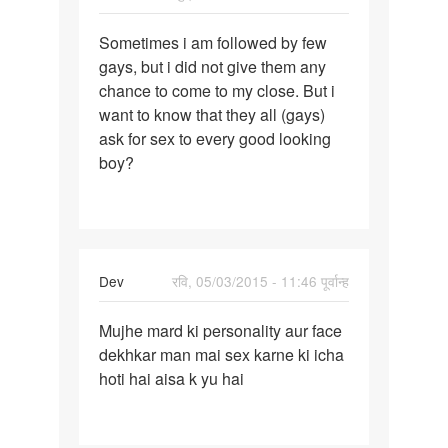
पर्मालिंक
Sometimes i am followed by few
Sometimes
gays, but i did not give them any
i
chance to come to my close. But i
am
want to know that they all (gays)
followed
ask for sex to every good looking
by
boy?
Dev
रवि, 05/03/2015 - 11:46 पूर्वान्ह
पर्मालिंक
Mujhe mard ki personality aur face
Mujhe
dekhkar man mai sex karne ki icha
mard
hoti hai aisa k yu hai
ki
personality
aur