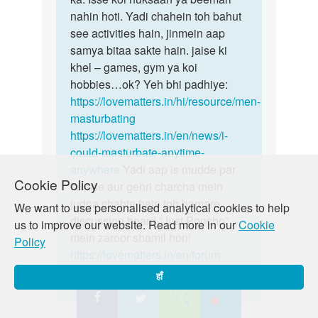
bhabhi
nahin hoti. Yadi chahein toh bahut
log
see activities hain, jinmein aap
by
samya bitaa sakte hain. jaise ki
cedric
khel – games, gym ya koi
hobbies…ok? Yeh bhi padhiye:
https://lovematters.in/hi/resource/men-
masturbating
https://lovematters.in/en/news/i-
could-masturbate-anytime-
anywhere
Yadi aap is mudde par
Cookie Policy
humse aur gehri charcha mein
judna chahte hain toh hamare
We want to use personalised analytical cookies to help
discussion board “Just Poocho”
us to improve our website. Read more in our
Cookie
mein zaroor shamil hon!
Policy
https://lovematters.in/en/forum
हाँ