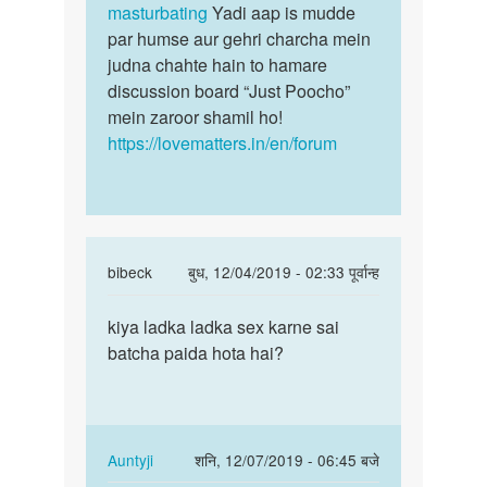
masturbating
Yadi aap is mudde
par humse aur gehri charcha mein
judna chahte hain to hamare
discussion board “Just Poocho”
mein zaroor shamil ho!
https://lovematters.in/en/forum
In
bibeck
बुध, 12/04/2019 - 02:33 पूर्वान्ह
reply
पर्मालिंक
to
kiya ladka ladka sex karne sai
kiya
Muje
batcha paida hota hai?
ladka
ladkiya
ladka
Bahut
sex
pasand
karne…
by
In
Auntyji
शनि, 12/07/2019 - 06:45 बजे
Nency
reply