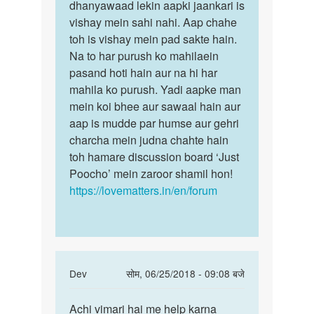
You
dhanyawaad lekin aapki jaankari is
mat
are
vishay mein sahi nahi. Aap chahe
rakhne
stupid
toh is vishay mein pad sakte hain.
ke
aisa
Na to har purush ko mahilaein
liye…
koi
pasand hoti hain aur na hi har
nahi…
mahila ko purush. Yadi aapke man
by
mein koi bhee aur sawaal hain aur
अज्ञात
aap is mudde par humse aur gehri
charcha mein judna chahte hain
toh hamare discussion board ‘Just
Poocho’ mein zaroor shamil hon!
https://lovematters.in/en/forum
In
Dev
सोम, 06/25/2018 - 09:08 बजे
reply
पर्मालिंक
to
Achi vimari hai me help karna
Achi