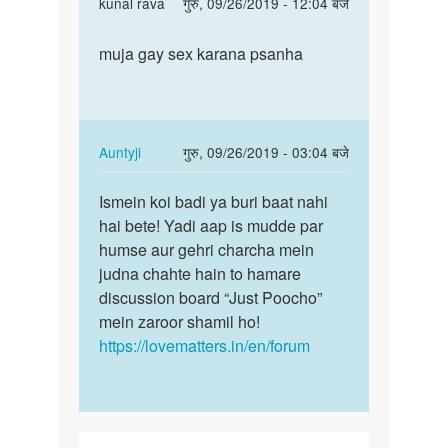
In
kunal rava
गुरु, 09/26/2019 - 12:04 बजे
reply
पर्मालिंक
to
muja gay sex karana psanha
muja
mujhe
gay
boy
sex
k
karana
sath
psanha
In
Auntyji
गुरु, 09/26/2019 - 03:04 बजे
sex
reply
पर्मालिंक
krna
to
Ismein koi badi ya buri baat nahi
Ismein
by
muja
hai bete! Yadi aap is mudde par
koi
vishal
gay
humse aur gehri charcha mein
badi
jain
sex
judna chahte hain to hamare
ya
karana
discussion board “Just Poocho”
buri
psanha
mein zaroor shamil ho!
baat…
by
https://lovematters.in/en/forum
kunal
rava