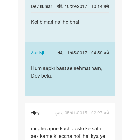
In
Dev kumar
रवि, 10/29/2017 - 10:14 बजे
लङके
reply
पर्मालिंक
to
Koi bimari nai he bhai
Koi
आंटी
bimari
मैं
nai
एक
he
लडका
bhai
In
Auntyji
रवि, 11/05/2017 - 04:59 बजे
हूँ
reply
पर्मालिंक
और
to
Hum aapki baat se sehmat hain,
You
लङके
Koi
Dev beta.
are
by
bimari
right,
दीनेश
nai
Dev
he
beta.
bhai
by
vijay
शुक्र, 05/01/2015 - 02:27 बजे
Dev
पर्मालिंक
kumar
mughe apne kuch dosto ke sath
mughe
sex karne ki eccha hoti hai kya ye
apne