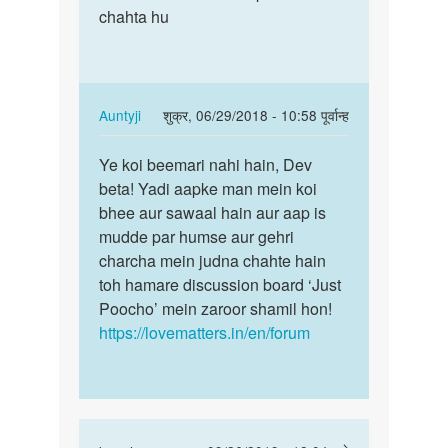
mujhe
chahta hu
vimari
boy
hai
k
me
sath
help…
sex
In
Auntyji
शुक्र, 06/29/2018 - 10:58 पूर्वान्ह
krna
reply
पर्मालिंक
by
to
Ye koi beemari nahi hain, Dev
Ye
vishal
Achi
beta! Yadi aapke man mein koi
koi
jain
vimari
bhee aur sawaal hain aur aap is
beemari
hai
mudde par humse aur gehri
nahi
me
charcha mein judna chahte hain
hain,
help…
toh hamare discussion board ‘Just
…
by
Poocho’ mein zaroor shamil hon!
Dev
https://lovematters.in/en/forum