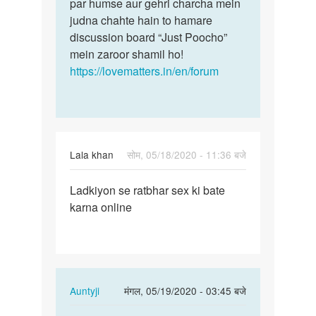
par humse aur gehri charcha mein
judna chahte hain to hamare
discussion board “Just Poocho”
mein zaroor shamil ho!
https://lovematters.in/en/forum
Lala khan
सोम, 05/18/2020 - 11:36 बजे
पर्मालिंक
Ladkiyon se ratbhar sex ki bate
Ladkiyon
karna online
se
ratbhar
sex
ki…
In
Auntyji
मंगल, 05/19/2020 - 03:45 बजे
reply
पर्मालिंक