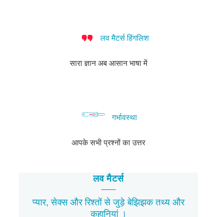
लड़कियों
जाने
में
चाहिए
नहीं
ओर
के
वाले
आम
करना
कैसे
लिए
आम
पूछे
चाहते
कदम
लव मैटर्स हिंगलिश
सुझाव
सवाल
गए
बढ़ाएं
सवाल
सारा ज्ञान अब आसान भाषा में
गर्भावस्था
आपके सभी प्रश्नों का उत्तर
लव मैटर्स
प्यार, सेक्स और रिश्तों से जुड़े बेझिझक
तथ्य
और
कहानियां
।