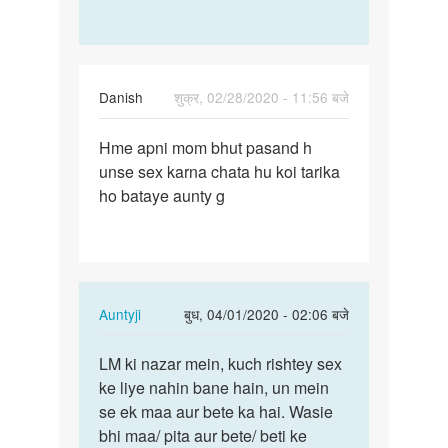
रामखिलाड़ी
सैनी
Danish
शुक्र, 02/28/2020 - 11:56 बजे
पर्मालिंक
Hme apni mom bhut pasand h
Hme
unse sex karna chata hu koi tarika
apni
ho bataye aunty g
mom
bhut
pasand
h…
In
Auntyji
बुध, 04/01/2020 - 02:06 बजे
reply
पर्मालिंक
to
LM ki nazar mein, kuch rishtey sex
LM
Hme
ke liye nahin bane hain, un mein
ki
apni
se ek maa aur bete ka hai. Wasie
nazar
mom
bhi maa/ pita aur bete/ beti ke
mein,