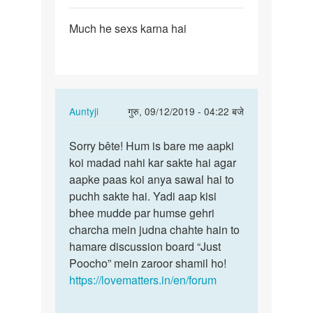
पर्मालिंक
Much he sexs karna hai
Much
he
sexs
karna
hai
In
Auntyji
गुरु, 09/12/2019 - 04:22 बजे
reply
पर्मालिंक
to
Sorry bête! Hum is bare me aapki
Sorry
Much
koi madad nahi kar sakte hai agar
bête!
he
aapke paas koi anya sawal hai to
Hum
sexs
puchh sakte hai. Yadi aap kisi
is
karna
bhee mudde par humse gehri
bare
hai
charcha mein judna chahte hain to
me…
by
hamare discussion board “Just
Aditya
Poocho” mein zaroor shamil ho!
https://lovematters.in/en/forum