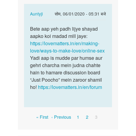
hai
In
Auntyji
सोम, 06/01/2020 - 05:31 बजे
reply
पर्मालिंक
to
Bete aap yeh padh lijye shayad
Bete
Mujhe
aapko koi madad mill jaye:
aap
online
https://lovematters.in/en/making-
yeh
sex
love/ways-to-make-love/online-sex
padh
karna
Yadi aap is mudde par humse aur
lijye…
hai
gehri charcha mein judna chahte
by
hain to hamare discussion board
Deepa
“Just Poocho” mein zaroor shamil
ho!
https://lovematters.in/en/forum
Pagination
First
Previous
Page
Page
Current
« First
‹ Previous
1
2
3
page
page
page