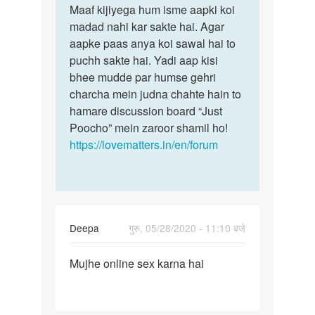
to
Maaf kijiyega hum isme aapki koi
Maaf
Ladkiyon
madad nahi kar sakte hai. Agar
kijiyega
se
aapke paas anya koi sawal hai to
hum
ratbhar
puchh sakte hai. Yadi aap kisi
isme
sex
bhee mudde par humse gehri
aapki…
ki…
charcha mein judna chahte hain to
by
hamare discussion board “Just
Lala
Poocho” mein zaroor shamil ho!
khan
https://lovematters.in/en/forum
Deepa
गुरु, 05/28/2020 - 11:10 बजे
पर्मालिंक
Mujhe online sex karna hai
Mujhe
online
sex
karna