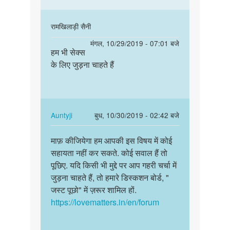
In
रामखिलाड़ी सैनी
reply
पर्मालिंक
मंगल, 10/29/2019 - 07:01 बजे
to
हम भी सेक्स
हम
Sorry
के लिए जुड़ना चाहते हैं
भी
bête!
सेक्स
Hum
के
is
लिए
bare
जुड़ना…
In
Auntyji
बुध, 10/30/2019 - 02:42 बजे
me…
reply
पर्मालिंक
by
to
माफ़ कीजियेगा हम आपकी इस विषय में कोई
माफ़
Auntyji
हम
सहायता नहीं कर सकते. कोई सवाल हैं तो
कीजियेगा
भी
पूछिए. यदि किसी भी मुद्दे पर आप गहरी चर्चा में
हम
सेक्स
जुड़ना चाहते हैं, तो हमारे डिस्कशन बोर्ड, "
आपकी
के
जस्ट पूछो" में ज़रूर शामिल हों.
इस
लिए
https://lovematters.in/en/forum
विषय…
जुड़ना…
by