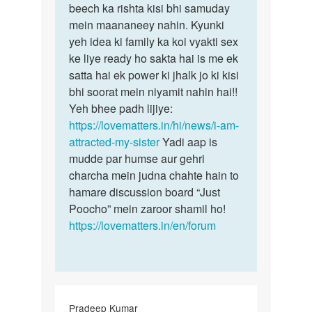
bhut
beech ka rishta kisi bhi samuday
kuch…
pasand
mein maananeey nahin. Kyunki
h…
yeh idea ki family ka koi vyakti sex
by
ke liye ready ho sakta hai is me ek
Danish
satta hai ek power ki jhalk jo ki kisi
bhi soorat mein niyamit nahin hai!!
Yeh bhee padh lijiye:
https://lovematters.in/hi/news/i-am-
attracted-my-sister
Yadi aap is
mudde par humse aur gehri
charcha mein judna chahte hain to
hamare discussion board “Just
Poocho” mein zaroor shamil ho!
https://lovematters.in/en/forum
Pradeep Kumar