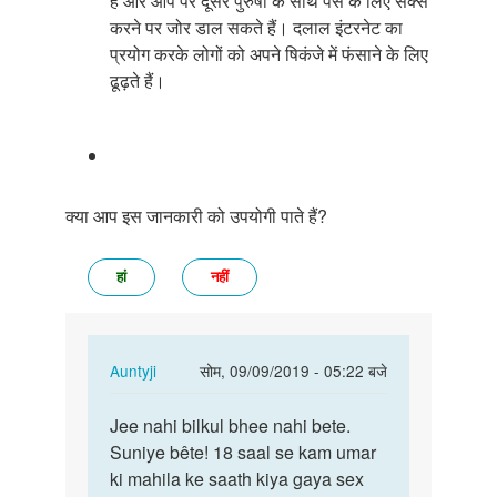
हैं और आप पर दूसरे पुरुषों के साथ पैसे के लिए सेक्स
करने पर जोर डाल सकते हैं। दलाल इंटरनेट का
प्रयोग करके लोगों को अपने षिकंजे में फंसाने के लिए
ढूढ़ते हैं।
क्या आप इस जानकारी को उपयोगी पाते हैं?
हां
नहीं
In
Auntyji
सोम, 09/09/2019 - 05:22 बजे
reply
पर्मालिंक
to
Jee nahi bilkul bhee nahi bete.
Jee
larkiya
Suniye bête! 18 saal se kam umar
nahi
15
ki mahila ke saath kiya gaya sex
bilkul