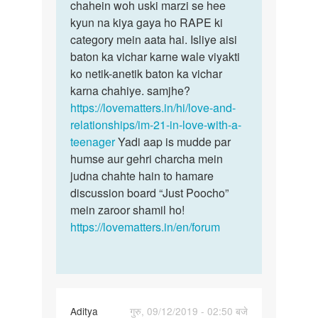
sal
chahein woh uski marzi se hee
bhee
ki
kyun na kiya gaya ho RAPE ki
nahi…
h
category mein aata hai. Isliye aisi
aaur…
baton ka vichar karne wale viyakti
by
ko netik-anetik baton ka vichar
krishan
karna chahiye. samjhe?
https://lovematters.in/hi/love-and-
relationships/im-21-in-love-with-a-
teenager
Yadi aap is mudde par
humse aur gehri charcha mein
judna chahte hain to hamare
discussion board “Just Poocho”
mein zaroor shamil ho!
https://lovematters.in/en/forum
Aditya
गुरु, 09/12/2019 - 02:50 बजे