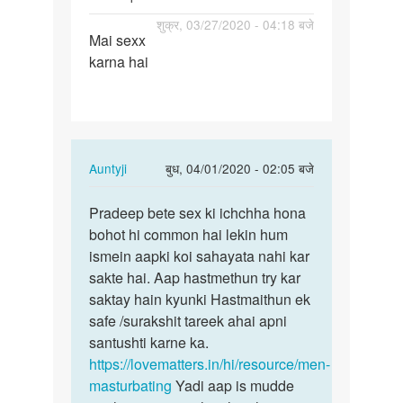
पर्मालिंक
शुक्र, 03/27/2020 - 04:18 बजे
Mai sexx
Mai
karna hai
sexx
karna
hai
In
Auntyji
बुध, 04/01/2020 - 02:05 बजे
reply
पर्मालिंक
to
Pradeep bete sex ki ichchha hona
Pradeep
Mai
bohot hi common hai lekin hum
bete
sexx
ismein aapki koi sahayata nahi kar
sex
karna
sakte hai. Aap hastmethun try kar
ki
hai
saktay hain kyunki Hastmaithun ek
ichchha…
by
safe /surakshit tareek ahai apni
Pradeep
santushti karne ka.
Kumar
https://lovematters.in/hi/resource/men-
masturbating
Yadi aap is mudde