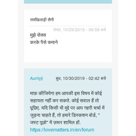
रामखिलाड़ी
सैनी
रामखिलाड़ी सैनी
पर्मालिंक
मंगल, 10/29/2019 - 06:58 बजे
मुझे सेक्स
मुझे
करके पैसे कमाने
सेक्स
करके
पैसे
कमाने
In
Auntyji
बुध, 10/30/2019 - 02:42 बजे
reply
पर्मालिंक
to
माफ़ कीजियेगा हम आपकी इस विषय में कोई
माफ़
मुझे
सहायता नहीं कर सकते. कोई सवाल हैं तो
कीजियेगा
सेक्स
पूछिए. यदि किसी भी मुद्दे पर आप गहरी चर्चा में
हम
करके
जुड़ना चाहते हैं, तो हमारे डिस्कशन बोर्ड, "
आपकी
पैसे
जस्ट पूछो" में ज़रूर शामिल हों.
इस
कमाने
https://lovematters.in/en/forum
विषय…
by