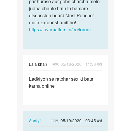
par humse aur gehri charcha mein
judna chahte hain to hamare
discussion board “Just Poocho”
mein zaroor shamil ho!
https://lovematters.in/en/forum
Lala khan
सोम, 05/18/2020 - 11:36 बजे
पर्मालिंक
Ladkiyon se ratbhar sex ki bate
Ladkiyon
karna online
se
ratbhar
sex
ki…
In
Auntyji
मंगल, 05/19/2020 - 03:45 बजे
reply
पर्मालिंक