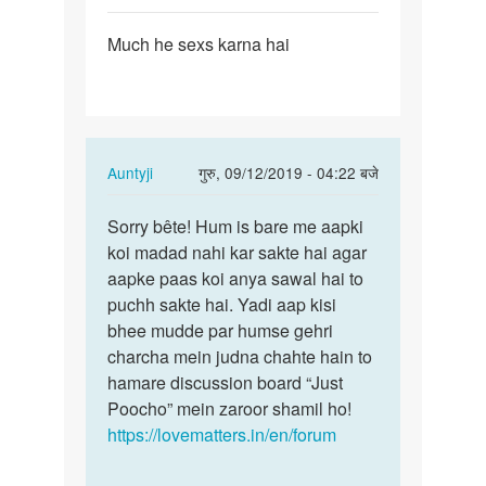
पर्मालिंक
Much he sexs karna hai
Much
he
sexs
karna
hai
In
Auntyji
गुरु, 09/12/2019 - 04:22 बजे
reply
पर्मालिंक
to
Sorry bête! Hum is bare me aapki
Sorry
Much
koi madad nahi kar sakte hai agar
bête!
he
aapke paas koi anya sawal hai to
Hum
sexs
puchh sakte hai. Yadi aap kisi
is
karna
bhee mudde par humse gehri
bare
hai
charcha mein judna chahte hain to
me…
by
hamare discussion board “Just
Aditya
Poocho” mein zaroor shamil ho!
https://lovematters.in/en/forum