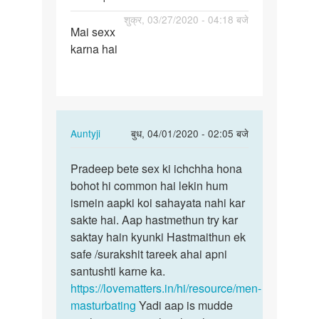
पर्मालिंक
शुक्र, 03/27/2020 - 04:18 बजे
Mai sexx
Mai
karna hai
sexx
karna
hai
In
Auntyji
बुध, 04/01/2020 - 02:05 बजे
reply
पर्मालिंक
to
Pradeep bete sex ki ichchha hona
Pradeep
Mai
bohot hi common hai lekin hum
bete
sexx
ismein aapki koi sahayata nahi kar
sex
karna
sakte hai. Aap hastmethun try kar
ki
hai
saktay hain kyunki Hastmaithun ek
ichchha…
by
safe /surakshit tareek ahai apni
Pradeep
santushti karne ka.
Kumar
https://lovematters.in/hi/resource/men-
masturbating
Yadi aap is mudde