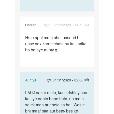
रामखिलाड़ी
सैनी
Danish
शुक्र, 02/28/2020 - 11:56 बजे
पर्मालिंक
Hme apni mom bhut pasand h
Hme
unse sex karna chata hu koi tarika
apni
ho bataye aunty g
mom
bhut
pasand
h…
In
Auntyji
बुध, 04/01/2020 - 02:06 बजे
reply
पर्मालिंक
to
LM ki nazar mein, kuch rishtey sex
LM
Hme
ke liye nahin bane hain, un mein
ki
apni
se ek maa aur bete ka hai. Wasie
nazar
mom
bhi maa/ pita aur bete/ beti ke
mein,