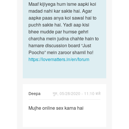
to
Maaf kijiyega hum isme aapki koi
Maaf
Ladkiyon
madad nahi kar sakte hai. Agar
kijiyega
se
aapke paas anya koi sawal hai to
hum
ratbhar
puchh sakte hai. Yadi aap kisi
isme
sex
bhee mudde par humse gehri
aapki…
ki…
charcha mein judna chahte hain to
by
hamare discussion board “Just
Lala
Poocho” mein zaroor shamil ho!
khan
https://lovematters.in/en/forum
Deepa
गुरु, 05/28/2020 - 11:10 बजे
पर्मालिंक
Mujhe online sex karna hai
Mujhe
online
sex
karna