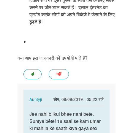
हैं और आप पर दूसरे पुरुषों के साथ पैसे के लिए सेक्स
करने पर जोर डाल सकते हैं। दलाल इंटरनेट का
प्रयोग करके लोगों को अपने षिकंजे में फंसाने के लिए
ढूढ़ते हैं।
क्या आप इस जानकारी को उपयोगी पाते हैं?
हां
नहीं
In
Auntyji
सोम, 09/09/2019 - 05:22 बजे
reply
पर्मालिंक
to
Jee nahi bilkul bhee nahi bete.
Jee
larkiya
Suniye bête! 18 saal se kam umar
nahi
15
ki mahila ke saath kiya gaya sex
bilkul