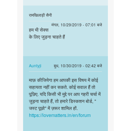
In
रामखिलाड़ी सैनी
reply
पर्मालिंक
मंगल, 10/29/2019 - 07:01 बजे
to
हम भी सेक्स
हम
Sorry
के लिए जुड़ना चाहते हैं
भी
bête!
सेक्स
Hum
के
is
लिए
bare
जुड़ना…
In
Auntyji
बुध, 10/30/2019 - 02:42 बजे
me…
reply
पर्मालिंक
by
to
माफ़ कीजियेगा हम आपकी इस विषय में कोई
माफ़
Auntyji
हम
सहायता नहीं कर सकते. कोई सवाल हैं तो
कीजियेगा
भी
पूछिए. यदि किसी भी मुद्दे पर आप गहरी चर्चा में
हम
सेक्स
जुड़ना चाहते हैं, तो हमारे डिस्कशन बोर्ड, "
आपकी
के
जस्ट पूछो" में ज़रूर शामिल हों.
इस
लिए
https://lovematters.in/en/forum
विषय…
जुड़ना…
by