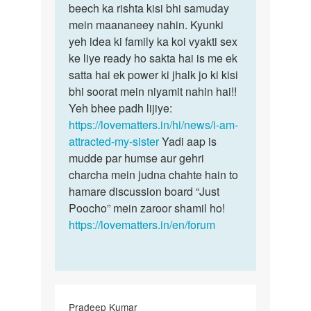
bhut
beech ka rishta kisi bhi samuday
kuch…
pasand
mein maananeey nahin. Kyunki
h…
yeh idea ki family ka koi vyakti sex
by
ke liye ready ho sakta hai is me ek
Danish
satta hai ek power ki jhalk jo ki kisi
bhi soorat mein niyamit nahin hai!!
Yeh bhee padh lijiye:
https://lovematters.in/hi/news/i-am-
attracted-my-sister
Yadi aap is
mudde par humse aur gehri
charcha mein judna chahte hain to
hamare discussion board “Just
Poocho” mein zaroor shamil ho!
https://lovematters.in/en/forum
Pradeep Kumar