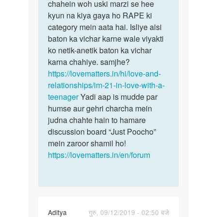
sal
chahein woh uski marzi se hee
bhee
ki
kyun na kiya gaya ho RAPE ki
nahi…
h
category mein aata hai. Isliye aisi
aaur…
baton ka vichar karne wale viyakti
by
ko netik-anetik baton ka vichar
krishan
karna chahiye. samjhe?
https://lovematters.in/hi/love-and-
relationships/im-21-in-love-with-a-
teenager
Yadi aap is mudde par
humse aur gehri charcha mein
judna chahte hain to hamare
discussion board “Just Poocho”
mein zaroor shamil ho!
https://lovematters.in/en/forum
Aditya
गुरु, 09/12/2019 - 02:50 बजे