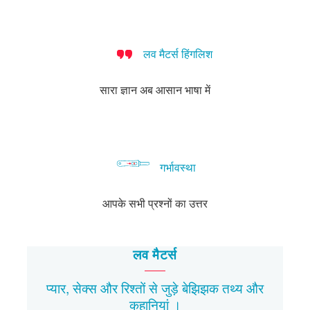
लड़कियों
जाने
में
चाहिए
नहीं
ओर
के
वाले
आम
करना
कैसे
लिए
आम
पूछे
चाहते
कदम
लव मैटर्स हिंगलिश
सुझाव
सवाल
गए
बढ़ाएं
सवाल
सारा ज्ञान अब आसान भाषा में
गर्भावस्था
आपके सभी प्रश्नों का उत्तर
लव मैटर्स
प्यार, सेक्स और रिश्तों से जुड़े बेझिझक
तथ्य
और
कहानियां
।