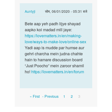
hai
In
Auntyji
सोम, 06/01/2020 - 05:31 बजे
reply
पर्मालिंक
to
Bete aap yeh padh lijye shayad
Bete
Mujhe
aapko koi madad mill jaye:
aap
online
https://lovematters.in/en/making-
yeh
sex
love/ways-to-make-love/online-sex
padh
karna
Yadi aap is mudde par humse aur
lijye…
hai
gehri charcha mein judna chahte
by
hain to hamare discussion board
Deepa
“Just Poocho” mein zaroor shamil
ho!
https://lovematters.in/en/forum
Pagination
First
Previous
Page
Page
Current
« First
‹ Previous
1
2
3
page
page
page