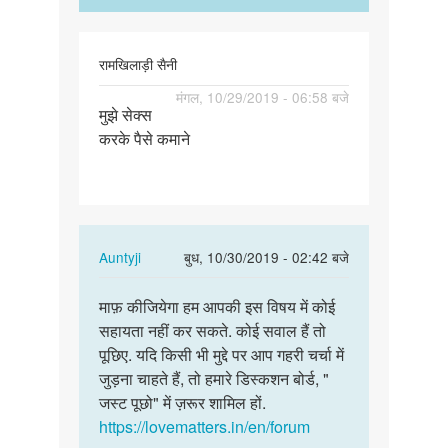
रामखिलाड़ी
सैनी
रामखिलाड़ी सैनी
पर्मालिंक
मंगल, 10/29/2019 - 06:58 बजे
मुझे सेक्स
मुझे
करके पैसे कमाने
सेक्स
करके
पैसे
कमाने
In
Auntyji
बुध, 10/30/2019 - 02:42 बजे
reply
पर्मालिंक
to
माफ़ कीजियेगा हम आपकी इस विषय में कोई
माफ़
मुझे
सहायता नहीं कर सकते. कोई सवाल हैं तो
कीजियेगा
सेक्स
पूछिए. यदि किसी भी मुद्दे पर आप गहरी चर्चा में
हम
करके
जुड़ना चाहते हैं, तो हमारे डिस्कशन बोर्ड, "
आपकी
पैसे
जस्ट पूछो" में ज़रूर शामिल हों.
इस
कमाने
https://lovematters.in/en/forum
विषय…
by