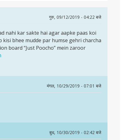
गुरु, 09/12/2019 - 04:22 बजे
d nahi kar sakte hai agar aapke paas koi
aap kisi bhee mudde par humse gehri charcha
ion board “Just Poocho” mein zaroor
m
मंगल, 10/29/2019 - 07:01 बजे
बुध, 10/30/2019 - 02:42 बजे