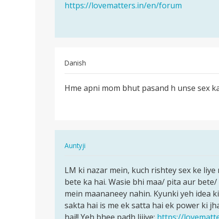
सेक्स
https://lovematters.in/en/forum
हम
करके
आपकी
पैसे
इस
कमाने
विषय…
by
रामखिलाड़ी
Danish
सैनी
पर्मालिंक
Hme apni mom bhut pasand h unse sex kar
Hme
apni
mom
bhut
pasand
In
Auntyji
h…
reply
पर्मालिंक
to
LM ki nazar mein, kuch rishtey sex ke liy
LM
Hme
bete ka hai. Wasie bhi maa/ pita aur bete/
ki
apni
mein maananeey nahin. Kyunki yeh idea ki f
nazar
mom
sakta hai is me ek satta hai ek power ki jh
mein,
bhut
hai!! Yeh bhee padh lijiye:
https://lovematt
kuch…