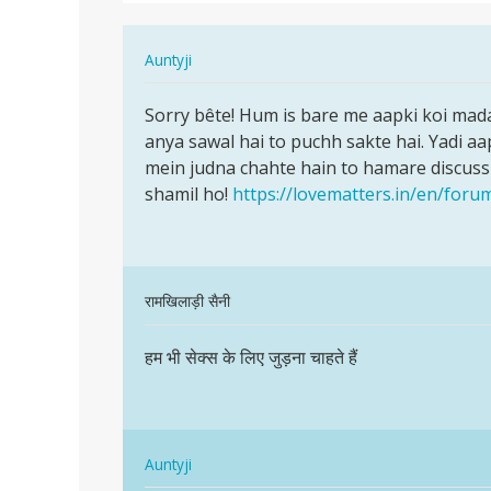
karna
hai
In
Auntyji
reply
पर्मालिंक
to
Sorry bête! Hum is bare me aapki koi mada
Sorry
Much
anya sawal hai to puchh sakte hai. Yadi 
bête!
he
mein judna chahte hain to hamare discuss
Hum
sexs
shamil ho!
https://lovematters.in/en/foru
is
karna
bare
hai
me…
by
Aditya
In
रामखिलाड़ी सैनी
reply
पर्मालिंक
to
हम भी सेक्स के लिए जुड़ना चाहते हैं
हम
Sorry
भी
bête!
सेक्स
Hum
के
is
In
लिए
Auntyji
bare
reply
जुड़ना…