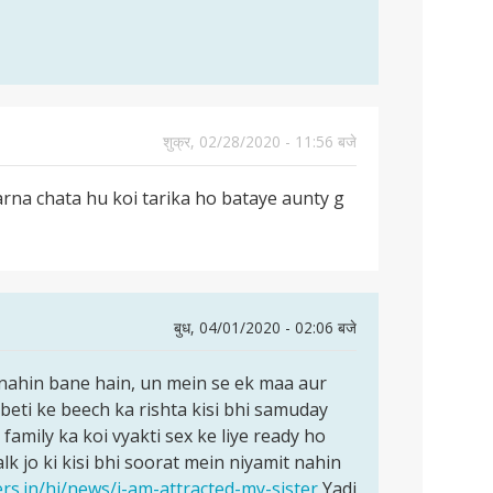
शुक्र, 02/28/2020 - 11:56 बजे
na chata hu koi tarika ho bataye aunty g
बुध, 04/01/2020 - 02:06 बजे
e nahin bane hain, un mein se ek maa aur
 beti ke beech ka rishta kisi bhi samuday
amily ka koi vyakti sex ke liye ready ho
alk jo ki kisi bhi soorat mein niyamit nahin
ers.in/hi/news/i-am-attracted-my-sister
Yadi