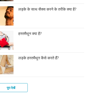
लड़के के साथ सैक्स करने के तरीके क्या है?
हस्तमैथुन क्या है?
लड़के हस्तमैथुन कैसे करते हैं?
पूरा देखें
स
कों
ोग
लाइन
स
त
ी
्ले
न
स
तर