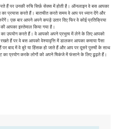
रते हैं पर उनकी रुचि सिर्फ़ सेक्स में होती है। ऑनलाइन वे बस आपका
बारे
लिए
संबं
इंटर
प्यार
कहि
सेक्
है?
 का प्रयास करते हैं। बातचीत करते समय वे आप पर ध्यान देंगे और
में
सुझ
में
के
कैसे
अग
जीव
ेंगें। एक बार आपने अपने कपड़े उतार दिए फिर वे कोई प्रतिक्रिया
बात
पूछे
बारे
करन
सेक्
की
ेगा की आपका इस्तेमाल किया गया है।
लड़
जाने
में
चाह
नहीं
ओर
रनेट का उपयोग करते हैं। वे आपको अपने प्रभुत्व में लेने के लिए आपको
के
वाले
आम
करन
कैसे
 रखते हैं पर वे बस आपको वेश्यावृत्ति में डालकर आपका कमाया पैसा
लिए
आम
पूछे
चाह
कद
 पर बाद में वे बुरे या हिंसक हो जाते हैं और आप पर दूसरे पुरुषों के साथ
सुझ
सव
गए
बढ़ाए
का प्रयोग करके लोगों को अपने षिकंजे में फंसाने के लिए ढूढ़ते हैं।
सव