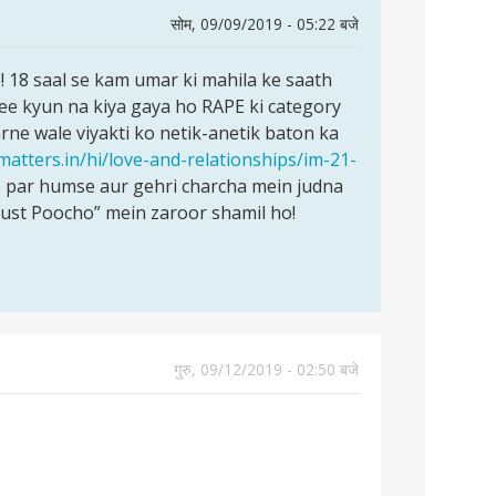
सोम, 09/09/2019 - 05:22 बजे
e! 18 saal se kam umar ki mahila ke saath
ee kyun na kiya gaya ho RAPE ki category
karne wale viyakti ko netik-anetik baton ka
matters.in/hi/love-and-relationships/im-21-
 par humse aur gehri charcha mein judna
Just Poocho” mein zaroor shamil ho!
गुरु, 09/12/2019 - 02:50 बजे