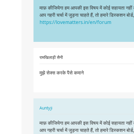
पर्मालिंक
me…
to
माफ़ कीजियेगा हम आपकी इस विषय में कोई सहायता नहीं कर 
माफ़
by
हम
आप गहरी चर्चा में जुड़ना चाहते हैं, तो हमारे डिस्कशन बोर्ड
कीजियेगा
Auntyji
भी
https://lovematters.in/en/forum
हम
सेक्स
आपकी
के
इस
लिए
विषय…
जुड़ना…
by
रामखिलाड़ी सैनी
रामखिलाड़ी
पर्मालिंक
सैनी
मुझे सेक्स करके पैसे कमाने
मुझे
सेक्स
करके
पैसे
कमाने
In
Auntyji
reply
पर्मालिंक
to
माफ़ कीजियेगा हम आपकी इस विषय में कोई सहायता नहीं कर 
माफ़
मुझे
आप गहरी चर्चा में जुड़ना चाहते हैं, तो हमारे डिस्कशन बोर्ड
कीजियेगा