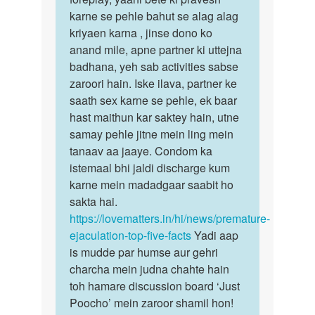
karne se pehle bahut se alag alag
kriyaen karna , jinse dono ko
anand mile, apne partner ki uttejna
badhana, yeh sab activities sabse
zaroori hain. Iske ilava, partner ke
saath sex karne se pehle, ek baar
hast maithun kar saktey hain, utne
samay pehle jitne mein ling mein
tanaav aa jaaye. Condom ka
istemaal bhi jaldi discharge kum
karne mein madadgaar saabit ho
sakta hai.
https://lovematters.in/hi/news/premature-
ejaculation-top-five-facts
Yadi aap
is mudde par humse aur gehri
charcha mein judna chahte hain
toh hamare discussion board ‘Just
Poocho’ mein zaroor shamil hon!