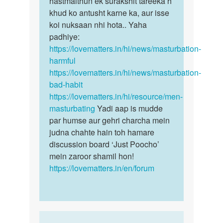
hastmaithun ek surakshit tareeka h
khud ko antusht karne ka, aur isse
koi nuksaan nhi hota.. Yaha
padhiye:
https://lovematters.in/hi/news/masturbation-
harmful
https://lovematters.in/hi/news/masturbation-
bad-habit
https://lovematters.in/hi/resource/men-
masturbating
Yadi aap is mudde
par humse aur gehri charcha mein
judna chahte hain toh hamare
discussion board ‘Just Poocho’
mein zaroor shamil hon!
https://lovematters.in/en/forum