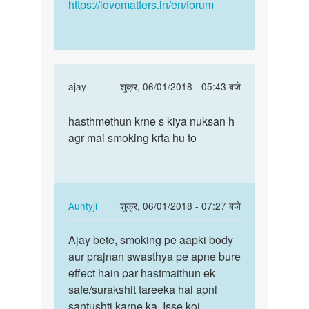
https://lovematters.in/en/forum
In
ajay
शुक्र, 06/01/2018 - 05:43 बजे
reply
पर्मालिंक
to
hasthmethun krne s kiya nuksan h
hasthmethun
Hello
agr mai smoking krta hu to
krne
bete.
s
Hum
kiya…
apki
kya
In
Auntyji
शुक्र, 06/01/2018 - 07:27 बजे
by
reply
पर्मालिंक
Auntyji
to
Ajay bete, smoking pe aapki body
Ajay
hasthmethun
aur prajnan swasthya pe apne bure
bete,
krne
effect hain par hastmaithun ek
smoking
s
safe/surakshit tareeka hai apni
pe
kiya…
santushti karne ka. Isse koi
aapki…