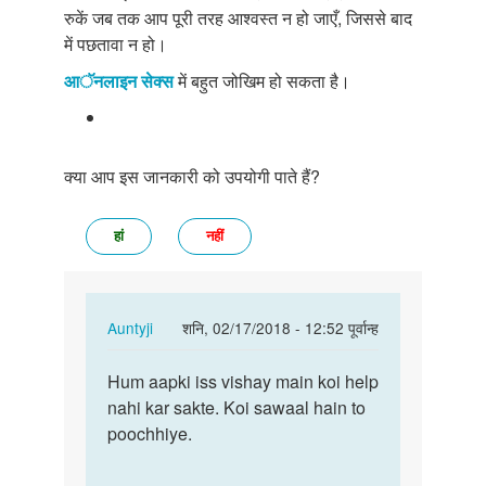
रुकें जब तक आप पूरी तरह आश्वस्त न हो जाएँ, जिससे बाद
में पछतावा न हो।
आॅनलाइन सेक्स
में बहुत जोखिम हो सकता है।
क्या आप इस जानकारी को उपयोगी पाते हैं?
हां
नहीं
In
Auntyji
शनि, 02/17/2018 - 12:52 पूर्वान्ह
reply
पर्मालिंक
to
Hum aapki iss vishay main koi help
Hum
Mai
nahi kar sakte. Koi sawaal hain to
aapki
sex
poochhiye.
iss
karna
vishay
chata
main…