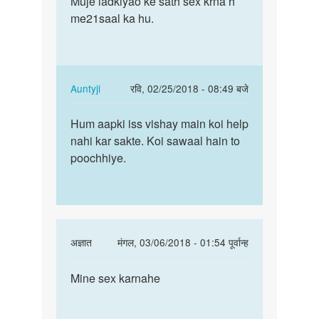
Muje ladkiyao ke sath sex krna h
Muje
Hello
me21saal ka hu.
ladkiyao
bete.
ke
Hum
sath
apki
sex…
kya
In
Auntyji
रवि, 02/25/2018 - 08:49 बजे
by
reply
पर्मालिंक
Auntyji
to
Hum aapki iss vishay main koi help
Hum
Muje
nahi kar sakte. Koi sawaal hain to
aapki
ladkiyao
poochhiye.
iss
ke
vishay
sath
main…
sex…
by
imran
In
अज्ञात
मंगल, 03/06/2018 - 01:54 पूर्वान्ह
reply
पर्मालिंक
to
Mine sex karnahe
Mine
Hello
sex
bete.
karnahe