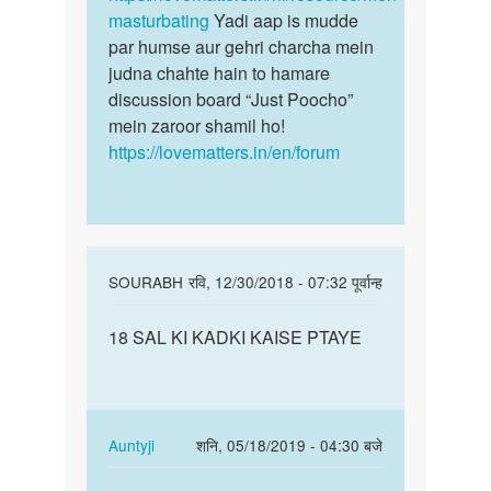
masturbating
Yadi aap is mudde
par humse aur gehri charcha mein
judna chahte hain to hamare
discussion board “Just Poocho”
mein zaroor shamil ho!
https://lovematters.in/en/forum
In
SOURABH
रवि, 12/30/2018 - 07:32 पूर्वान्ह
reply
पर्मालिंक
to
18 SAL KI KADKI KAISE PTAYE
18
Hello
SAL
bete.
KI
Hum
KADKI
apki
KAISE
In
Auntyji
शनि, 05/18/2019 - 04:30 बजे
kya
PTAYE
reply
पर्मालिंक