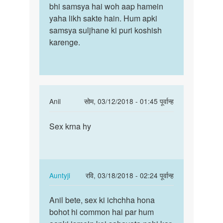
aapka
bhi samsya hai woh aap hamein
ki
phon
yaha likh sakte hain. Hum apki
suvidha
number
samsya suljhane ki puri koshish
toh…
send…
karenge.
by
Kartik
In
Anil
सोम, 03/12/2018 - 01:45 पूर्वान्ह
reply
पर्मालिंक
to
Sex krna hy
Sex
Hello
krna
bete.
hy
Hum
apki
In
Auntyji
रवि, 03/18/2018 - 02:24 पूर्वान्ह
kya
reply
पर्मालिंक
by
to
Anil bete, sex ki ichchha hona
Anil
Auntyji
Sex
bohot hi common hai par hum
bete,
krna