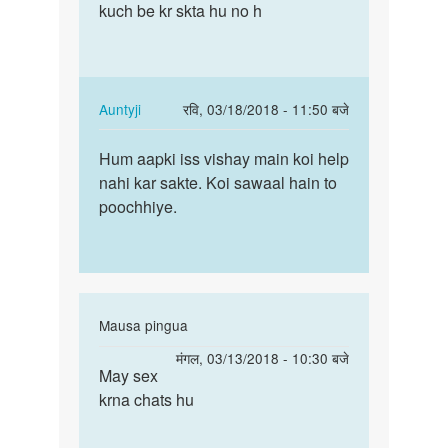
Hello
kuch be kr skta hu no h
pasaa
bete.
chaeay
Hum
or
apki
is
kya
kay…
In
Auntyji
रवि, 03/18/2018 - 11:50 बजे
by
reply
पर्मालिंक
Auntyji
to
Hum aapki iss vishay main koi help
Hum
Mujay
nahi kar sakte. Koi sawaal hain to
aapki
pasaa
poochhiye.
iss
chaeay
vishay
or
main…
is
kay…
by
In
Mausa pingua
ankit
reply
पर्मालिंक
मंगल, 03/13/2018 - 10:30 बजे
to
May sex
May
Hello
krna chats hu
sex
bete.
krna
Hum
chats