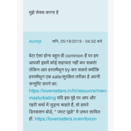
Jack
reply
पर्मालिंक
sparrow
to
मुझे सेक्स करना है
मुझे
Hello
सेक्स
bete.
करना
Hum
है
apki
In
Auntyji
शनि, 05/18/2019 - 04:32 बजे
kya
reply
पर्मालिंक
by
to
बेटा ऐसा होना बहुत ही common हैं पर हम
बेटा
Auntyji
मुझे
आपकी इसमें कोई सहायता नहीं कर सकते!
ऐसा
सेक्स
लेकिन आप हस्तमैथुन try कर सकते क्योंकि
होना
करना
हस्तमैथुन एक safe/सुरक्षित तरीका है अपनी
बहुत
है
सन्तुष्टि करने का:
ही
by
https://lovematters.in/hi/resource/men-
common…
रमेश
masturbating
यदि इस मुद्दे पर आप और
कटारा
गहरी चर्चा में जुड़ना चाहते हैं, तो हमारे
डिस्कशन बोर्ड, " जस्ट पूछो" में ज़रूर शामिल
हों.
https://lovematters.in/en/forum