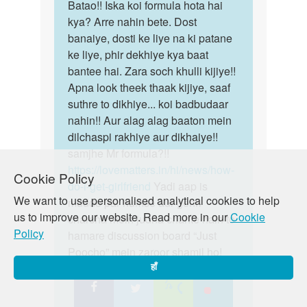
by
to
Batao!! Iska koi formula hota hai
Batao!!
Auntyji
18
kya? Arre nahin bete. Dost
Iska
SAL
banaiye, dosti ke liye na ki patane
koi
KI
ke liye, phir dekhiye kya baat
formula…
KADKI
bantee hai. Zara soch khulli kijiye!!
KAISE
Apna look theek thaak kijiye, saaf
PTAYE
suthre to dikhiye... koi badbudaar
by
nahin!! Aur alag alag baaton mein
SOURABH
dilchaspi rakhiye aur dikhaiye!!
samjhe Mr formula?!!
https://lovematters.in/hi/news/how-
Cookie Policy
do-i-get-girlfriend
Yadi aap is
We want to use personalised analytical cookies to help
mudde par humse aur gehri
us to improve our website. Read more in our
Cookie
charcha mein judna chahte hain to
Policy
hamare discussion board “Just
Poocho” mein zaroor shamil ho!
https://lovematters.in/en/forum
हाँ