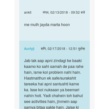
hoo
koi…
In
ankit
मंगल, 02/13/2018 - 09:52 बजे
by
reply
पर्मालिंक
Jaat
to
me muth jayda marta hoon
me
devta
Hello
muth
bete.
jayda
Hum
marta
apki
hoon
In
Auntyji
शनि, 02/17/2018 - 12:51 पूर्वान्ह
kya
reply
पर्मालिंक
by
to
Jab tak aap apni zindagi ke baaki
Jab
Auntyji
me
kaamo ko sahi samah de paa rahe
tak
muth
hain, isme koi problem nahi hain.
aap
jayda
Hastmaithun ek safe/surakshit
apni
marta
tareeka hai apni santushti karne
zindagi
hoon
ka. Isse koi nuksaan ya beemari
ke…
by
nahin hoti. Yadi chahein toh bahut
ankit
see activities hain, jinmein aap
samya bitaa sakte hain. Jaise ki