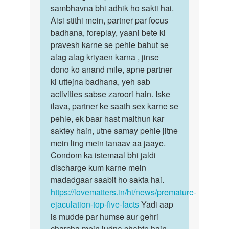
Raj
sambhavna bhi adhik ho sakti hai.
khan
Aisi stithi mein, partner par focus
badhana, foreplay, yaani bete ki
pravesh karne se pehle bahut se
alag alag kriyaen karna , jinse
dono ko anand mile, apne partner
ki uttejna badhana, yeh sab
activities sabse zaroori hain. Iske
ilava, partner ke saath sex karne se
pehle, ek baar hast maithun kar
saktey hain, utne samay pehle jitne
mein ling mein tanaav aa jaaye.
Condom ka istemaal bhi jaldi
discharge kum karne mein
madadgaar saabit ho sakta hai.
https://lovematters.in/hi/news/premature-
ejaculation-top-five-facts
Yadi aap
is mudde par humse aur gehri
charcha mein judna chahte hain