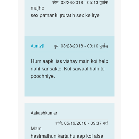
पर्मालिंक
सोम, 03/26/2018 - 05:13 पूर्वान्ह
to
mujhe
mujhe
Hello
sex patnar ki jrurat h sex ke liye
sex
bete.
patnar
Hum
ki
apki
jrurat
kya
h…
In
Auntyji
बुध, 03/28/2018 - 09:16 पूर्वान्ह
by
reply
पर्मालिंक
Auntyji
to
Hum aapki iss vishay main koi help
Hum
mujhe
nahi kar sakte. Koi sawaal hain to
aapki
sex
poochhiye.
iss
patnar
vishay
ki
main…
jrurat
h…
by
In
Aakashkumar
sanjay
reply
पर्मालिंक
शनि, 05/19/2018 - 09:37 बजे
thakur
to
Main
Main
Hello
hastmathun karta hu aap koi aisa
hastmathun