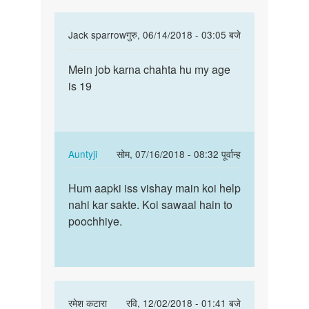
In
Jack sparrow
गुरु, 06/14/2018 - 03:05 बजे
reply
पर्मालिंक
to
Mein job karna chahta hu my age
Mein
Hello
is 19
job
bete.
karna
Hum
chahta
apki
hu
kya
my…
In
Auntyji
सोम, 07/16/2018 - 08:32 पूर्वान्ह
by
reply
पर्मालिंक
Auntyji
to
Hum aapki iss vishay main koi help
Hum
Mein
nahi kar sakte. Koi sawaal hain to
aapki
job
poochhiye.
iss
karna
vishay
chahta
main…
hu
my…
by
In
रमेश कटारा
रवि, 12/02/2018 - 01:41 बजे