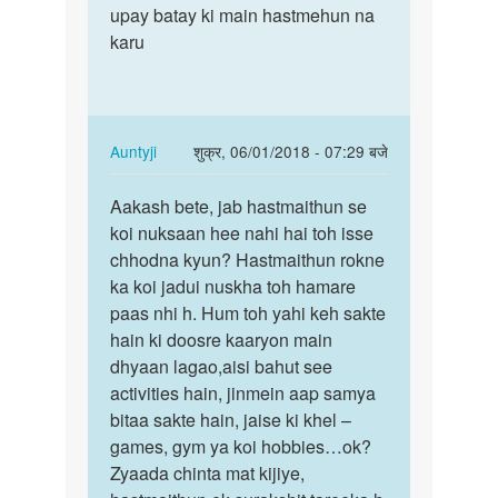
bete.
upay batay ki main hastmehun na
karta
Hum
karu
hu
apki
aap…
kya
by
Auntyji
In
Auntyji
शुक्र, 06/01/2018 - 07:29 बजे
reply
पर्मालिंक
to
Aakash bete, jab hastmaithun se
Aakash
Main
koi nuksaan hee nahi hai toh isse
bete,
hastmathun
chhodna kyun? Hastmaithun rokne
jab
karta
ka koi jadui nuskha toh hamare
hastmaithun…
hu
paas nhi h. Hum toh yahi keh sakte
aap…
hain ki doosre kaaryon main
by
dhyaan lagao,aisi bahut see
Aakashkumar
activities hain, jinmein aap samya
bitaa sakte hain, jaise ki khel –
games, gym ya koi hobbies…ok?
Zyaada chinta mat kijiye,