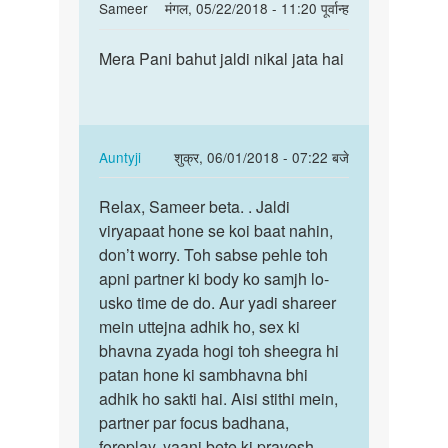
In
Sameer
मंगल, 05/22/2018 - 11:20 पूर्वान्ह
reply
पर्मालिंक
to
Mera Pani bahut jaldi nikal jata hai
Mera
Hello
Pani
bete.
bahut
Hum
jaldi
apki
nikal…
In
Auntyji
शुक्र, 06/01/2018 - 07:22 बजे
kya
reply
पर्मालिंक
by
to
Relax, Sameer beta. . Jaldi
Relax,
Auntyji
Mera
viryapaat hone se koi baat nahin,
Sameer
Pani
don’t worry. Toh sabse pehle toh
beta.
bahut
apni partner ki body ko samjh lo-
.
jaldi
usko time de do. Aur yadi shareer
Jaldi…
nikal…
mein uttejna adhik ho, sex ki
by
bhavna zyada hogi toh sheegra hi
Sameer
patan hone ki sambhavna bhi
adhik ho sakti hai. Aisi stithi mein,
partner par focus badhana,
foreplay, yaani bete ki pravesh