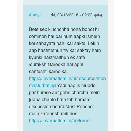
apki
hu
kya
In
Auntyji
रवि, 03/18/2018 - 02:26 पूर्वान्ह
by
reply
पर्मालिंक
Auntyji
to
Bete sex ki ichchha hona bohot hi
Bete
May
common hai par hum aapki ismein
sex
sex
koi sahayata nahi kar sakte! Lekin
ki
krna
aap hastmethun try kar saktay hain
ichchha
chats
kyunki hastmaithun ek safe
hona…
hu
/surakshit tareeka hai apni
by
santushti karne ka.
Mausa
https://lovematters.in/hi/resource/men-
pingua
masturbating
Yadi aap is mudde
par humse aur gehri charcha mein
judna chahte hain toh hamare
discussion board “Just Poocho”
mein zaroor shamil hon!
https://lovematters.in/en/forum