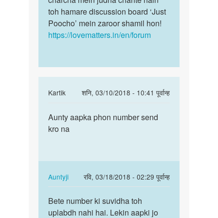
toh hamare discussion board ‘Just
Poocho’ mein zaroor shamil hon!
https://lovematters.in/en/forum
In
Kartik
शनि, 03/10/2018 - 10:41 पूर्वान्ह
reply
पर्मालिंक
to
Aunty aapka phon number send
Aunty
Hello
kro na
aapka
bete.
phon
Hum
number
apki
send…
kya
In
Auntyji
रवि, 03/18/2018 - 02:29 पूर्वान्ह
by
reply
पर्मालिंक
Auntyji
to
Bete number ki suvidha toh
Bete
Aunty
uplabdh nahi hai. Lekin aapki jo
number