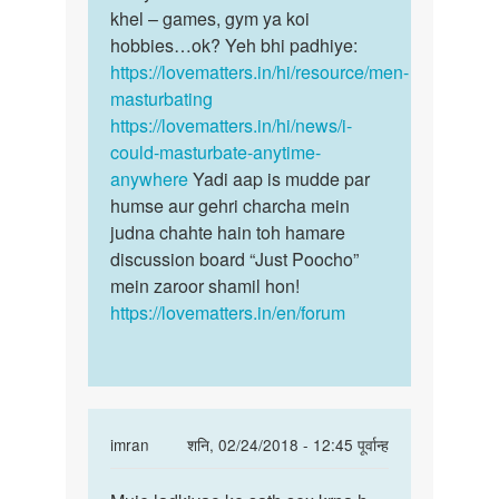
khel – games, gym ya koi
hobbies…ok? Yeh bhi padhiye:
https://lovematters.in/hi/resource/men-
masturbating
https://lovematters.in/hi/news/i-
could-masturbate-anytime-
anywhere
Yadi aap is mudde par
humse aur gehri charcha mein
judna chahte hain toh hamare
discussion board “Just Poocho”
mein zaroor shamil hon!
https://lovematters.in/en/forum
In
imran
शनि, 02/24/2018 - 12:45 पूर्वान्ह
reply
पर्मालिंक
to