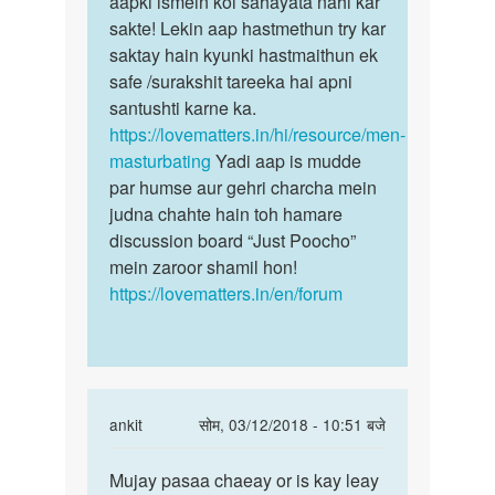
aapki ismein koi sahayata nahi kar
sex
hy
sakte! Lekin aap hastmethun try kar
ki
by
saktay hain kyunki hastmaithun ek
ichchha…
Anil
safe /surakshit tareeka hai apni
santushti karne ka.
https://lovematters.in/hi/resource/men-
masturbating
Yadi aap is mudde
par humse aur gehri charcha mein
judna chahte hain toh hamare
discussion board “Just Poocho”
mein zaroor shamil hon!
https://lovematters.in/en/forum
In
ankit
सोम, 03/12/2018 - 10:51 बजे
reply
पर्मालिंक
to
Mujay pasaa chaeay or is kay leay
Mujay