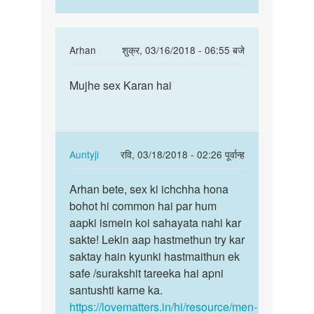
In
Arhan
शुक्र, 03/16/2018 - 06:55 बजे
reply
पर्मालिंक
to
Mujhe sex Karan hai
Mujhe
Hello
sex
bete.
Karan
Hum
hai
apki
In
Auntyji
रवि, 03/18/2018 - 02:26 पूर्वान्ह
kya
reply
पर्मालिंक
by
to
Arhan bete, sex ki ichchha hona
Arhan
Auntyji
Mujhe
bohot hi common hai par hum
bete,
sex
aapki ismein koi sahayata nahi kar
sex
Karan
sakte! Lekin aap hastmethun try kar
ki
hai
saktay hain kyunki hastmaithun ek
ichchha…
by
safe /surakshit tareeka hai apni
Arhan
santushti karne ka.
https://lovematters.in/hi/resource/men-