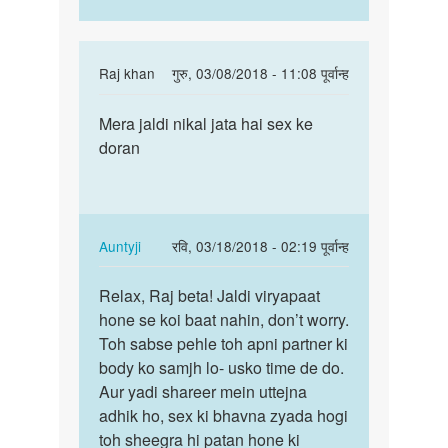
In
Raj khan
गुरु, 03/08/2018 - 11:08 पूर्वान्ह
reply
पर्मालिंक
to
Mera jaldi nikal jata hai sex ke
Mera
Hello
doran
jaldi
bete.
nikal
Hum
jata
apki
hai…
kya
In
Auntyji
रवि, 03/18/2018 - 02:19 पूर्वान्ह
by
reply
पर्मालिंक
Auntyji
to
Relax, Raj beta! Jaldi viryapaat
Relax,
Mera
hone se koi baat nahin, don’t worry.
Raj
jaldi
Toh sabse pehle toh apni partner ki
beta!
nikal
body ko samjh lo- usko time de do.
Jaldi…
jata
Aur yadi shareer mein uttejna
hai…
adhik ho, sex ki bhavna zyada hogi
by
toh sheegra hi patan hone ki