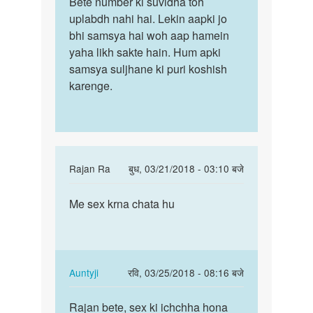
Bete number ki suvidha toh
Bete
Auntyji
Number
uplabdh nahi hai. Lekin aapki jo
number
da
bhi samsya hai woh aap hamein
ki
do
yaha likh sakte hain. Hum apki
suvidha
aspka
samsya suljhane ki puri koshish
toh…
by
karenge.
अज्ञात
In
Rajan Ra
बुध, 03/21/2018 - 03:10 बजे
reply
पर्मालिंक
to
Me sex krna chata hu
Me
Hello
sex
bete.
krna
Hum
chata
apki
hu
In
Auntyji
रवि, 03/25/2018 - 08:16 बजे
kya
reply
पर्मालिंक
by
to
Rajan bete, sex ki ichchha hona
Rajan