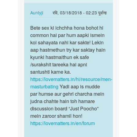
Hum
apki
In
Auntyji
रवि, 03/18/2018 - 02:23 पूर्वान्ह
kya
reply
पर्मालिंक
by
to
Bete sex ki ichchha hona bohot hi
Bete
Auntyji
Mine
common hai par hum aapki ismein
sex
sex
koi sahayata nahi kar sakte! Lekin
ki
karnahe
aap hastmethun try kar saktay hain
ichchha
by
kyunki hastmaithun ek safe
hona…
अज्ञात
/surakshit tareeka hai apni
santushti karne ka.
https://lovematters.in/hi/resource/men-
masturbating
Yadi aap is mudde
par humse aur gehri charcha mein
judna chahte hain toh hamare
discussion board “Just Poocho”
mein zaroor shamil hon!
https://lovematters.in/en/forum