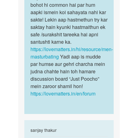
Auntyji
Me
bohot hi common hai par hum
bete,
sex
aapki ismein koi sahayata nahi kar
sex
krna
sakte! Lekin aap hastmethun try kar
ki
chata
saktay hain kyunki hastmaithun ek
ichchha…
hu
safe /surakshit tareeka hai apni
by
santushti karne ka.
Rajan
https://lovematters.in/hi/resource/men-
Ra
masturbating
Yadi aap is mudde
par humse aur gehri charcha mein
judna chahte hain toh hamare
discussion board “Just Poocho”
mein zaroor shamil hon!
https://lovematters.in/en/forum
In
sanjay thakur
reply