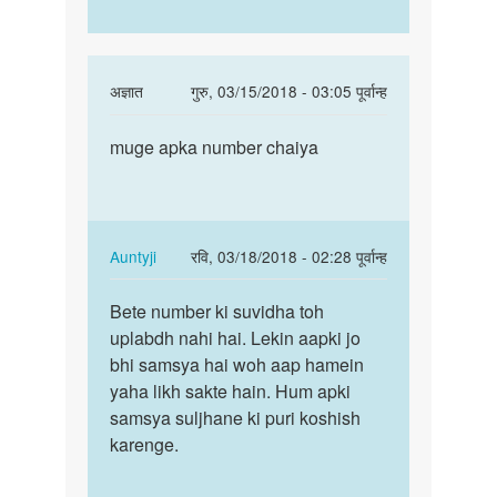
In
अज्ञात
गुरु, 03/15/2018 - 03:05 पूर्वान्ह
reply
पर्मालिंक
to
muge apka number chaiya
muge
Hello
apka
bete.
number
Hum
chaiya
apki
In
Auntyji
रवि, 03/18/2018 - 02:28 पूर्वान्ह
kya
reply
पर्मालिंक
by
to
Bete number ki suvidha toh
Bete
Auntyji
muge
uplabdh nahi hai. Lekin aapki jo
number
apka
bhi samsya hai woh aap hamein
ki
number
yaha likh sakte hain. Hum apki
suvidha
chaiya
samsya suljhane ki puri koshish
toh…
by
karenge.
अज्ञात