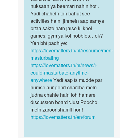
by
nuksaan ya beemari nahin hoti.
ajay
Yadi chahein toh bahut see
activities hain, jinmein aap samya
bitaa sakte hain jaise ki khel –
games, gym ya koi hobbies…ok?
Yeh bhi padhiye:
https://lovematters.in/hi/resource/men-
masturbating
https://lovematters.in/hi/news/i-
could-masturbate-anytime-
anywhere
Yadi aap is mudde par
humse aur gehri charcha mein
judna chahte hain toh hamare
discussion board ‘Just Poocho’
mein zaroor shamil hon!
https://lovematters.in/en/forum