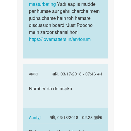
masturbating
Yadi aap is mudde
par humse aur gehri charcha mein
judna chahte hain toh hamare
discussion board “Just Poocho”
mein zaroor shamil hon!
https://lovematters.in/en/forum
In
अज्ञात
शनि, 03/17/2018 - 07:46 बजे
reply
पर्मालिंक
to
Number da do aspka
Number
Hello
da
bete.
do
Hum
aspka
apki
In
Auntyji
रवि, 03/18/2018 - 02:28 पूर्वान्ह
kya
reply
पर्मालिंक
by
to