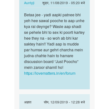
In
Auntyji
शुक्र, 11/08/2019 - 05:20 बजे
reply
पर्मालिंक
to
Betaa jee - yadi aapki patnee bhi
Betaa
Me
yeh hee sawal pooche to aap unhe
jee
abhi
kya rai deynge? Wasie aap shadi
-
28
se pehele bhi to sex ki poorti kartey
yadi
ka
hee they na - so woh ab bhi kar
aapki…
hu
saktey hain!! Yadi aap is mudde
or
par humse aur gehri charcha mein
mera…
judna chahte hain to hamare
by
discussion board “Just Poocho”
Sourav
mein zaroor shamil ho!
kumar
https://lovematters.in/en/forum
In
अज्ञात
सोम, 12/09/2019 - 12:28 बजे
reply