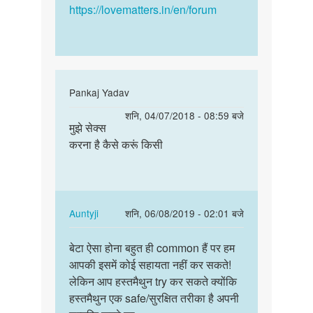
https://lovematters.in/en/forum
In
Pankaj Yadav
reply
पर्मालिंक
शनि, 04/07/2018 - 08:59 बजे
to
मुझे सेक्स
मुझे
मे
करना है कैसे करूं किसी
सेक्स
२२
करना
साल
है
का
कैसे
हू
करूं…
In
Auntyji
शनि, 06/08/2019 - 02:01 बजे
मेने
reply
पर्मालिंक
आज
to
बेटा ऐसा होना बहुत ही common हैं पर हम
बेटा
तक
मुझे
आपकी इसमें कोई सहायता नहीं कर सकते!
ऐसा
by
सेक्स
लेकिन आप हस्तमैथुन try कर सकते क्योंकि
होना
Rajanikant
करना
हस्तमैथुन एक safe/सुरक्षित तरीका है अपनी
बहुत
है