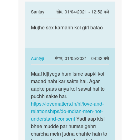
In
Sanjay
सोम, 01/04/2021 - 12:52 बजे
reply
पर्मालिंक
to
Mujhe sex karnanh koi girl batao
Mujhe
Hello
sex
bete.
karnanh
Hum
koi
apki
girl…
In
Auntyji
मंगल, 01/05/2021 - 04:32 बजे
kya
reply
पर्मालिंक
by
to
Maaf kijiyega hum isme aapki koi
Maaf
Auntyji
Mujhe
madad nahi kar sakte hai. Agar
kijiyega
sex
aapke paas anya koi sawal hai to
hum
karnanh
puchh sakte hai.
isme
koi
https://lovematters.in/hi/love-and-
aapki…
girl…
relationships/do-indian-men-not-
by
understand-consent
Yadi aap kisi
Sanjay
bhee mudde par humse gehri
charcha mein judna chahte hain to