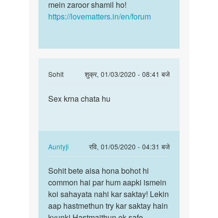
mein zaroor shamil ho!
https://lovematters.in/en/forum
In
Sohit
शुक्र, 01/03/2020 - 08:41 बजे
reply
पर्मालिंक
to
Sex krna chata hu
Sex
Hello
krna
bete.
chata
Hum
hu
apki
In
Auntyji
रवि, 01/05/2020 - 04:31 बजे
kya
reply
पर्मालिंक
by
to
Sohit bete aisa hona bohot hi
Sohit
Auntyji
Sex
common hai par hum aapki ismein
bete
krna
koi sahayata nahi kar saktay! Lekin
aisa
chata
aap hastmethun try kar saktay hain
hona
hu
kyunki Hastmaithun ek safe
bohot…