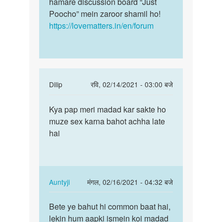
hamare discussion board “Just
Poocho” mein zaroor shamil ho!
https://lovematters.in/en/forum
In
Dilip
रवि, 02/14/2021 - 03:00 बजे
reply
पर्मालिंक
to
Kya pap meri madad kar sakte ho
Kya
Hello
muze sex karna bahot achha late
pap
bete.
hai
meri
Hum
madad
apki
kar
kya
sakte…
by
In
Auntyji
मंगल, 02/16/2021 - 04:32 बजे
Auntyji
reply
पर्मालिंक
to
Bete ye bahut hi common baat hai,
Bete
Kya
lekin hum aapki ismein koi madad
ye