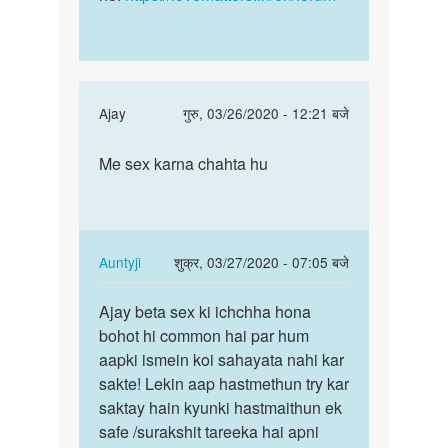
In
Ajay
गुरु, 03/26/2020 - 12:21 बजे
reply
पर्मालिंक
to
Me sex karna chahta hu
Me
Hello
sex
bete.
karna
Hum
chahta
apki
hu
In
Auntyji
शुक्र, 03/27/2020 - 07:05 बजे
kya
reply
पर्मालिंक
by
to
Ajay beta sex ki ichchha hona
Ajay
Auntyji
Me
bohot hi common hai par hum
beta
sex
aapki ismein koi sahayata nahi kar
sex
karna
sakte! Lekin aap hastmethun try kar
ki
chahta
saktay hain kyunki hastmaithun ek
ichchha…
hu
safe /surakshit tareeka hai apni