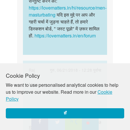
सन्तुष्टि करने का:
ही
कैसे
https://lovematters.in/hi/resource/men-
common…
करूं…
masturbating
यदि इस मुद्दे पर आप और
by
गहरी चर्चा में जुड़ना चाहते हैं, तो हमारे
Pankaj
डिस्कशन बोर्ड, " जस्ट पूछो" में ज़रूर शामिल
Yadav
हों.
https://lovematters.in/en/forum
In
Raj
गुरु, 06/21/2018 - 12:28 पूर्वान्ह
Cookie Policy
reply
पर्मालिंक
to
Nice
We want to use personalised analytical cookies to help
Nice
मे
us to improve our website. Read more in our
Cookie
२२
Policy
साल
का
In
Sandeep kumar
हाँ
हू
reply
पर्मालिंक
गुरु, 06/06/2019 - 10:21 बजे
मेने
to
Sexx karna
Sexx