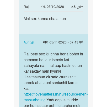
In
Raj
रवि, 05/10/2020 - 11:48 पूर्वान्ह
reply
पर्मालिंक
to
Mai sex karma chata hun
Mai
Hello
sex
bete.
karma
Hum
chata
apki
hun
In
Auntyji
सोम, 05/11/2020 - 07:43 बजे
kya
reply
पर्मालिंक
by
to
Raj bete sex ki ichha hona bohot hi
Raj
Auntyji
Mai
common hai aur ismein koi
bete
sex
sahayata nahi hai aap hastmethun
sex
karma
kar saktay hain kyunki
ki
chata
Hastmaithun ek safe /surakshit
ichha
hun
tareek ahai apni santushti karne
hona…
by
ka.
Raj
https://lovematters.in/hi/resource/men-
masturbating
Yadi aap is mudde
par humse aur gehri charcha mein