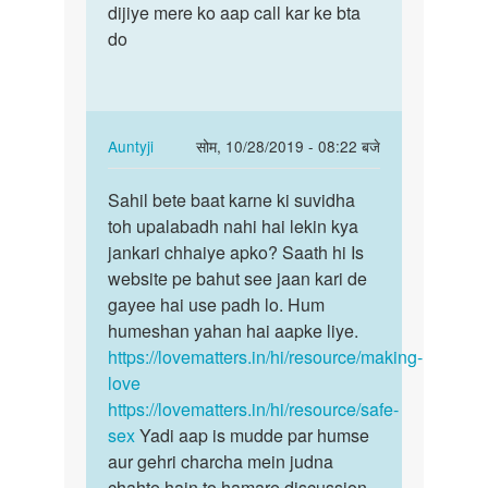
bete.
dijiye mere ko aap call kar ke bta
sex
Hum
do
karna
apki
hai…
kya
by
Auntyji
In
Auntyji
सोम, 10/28/2019 - 08:22 बजे
reply
पर्मालिंक
to
Sahil bete baat karne ki suvidha
Sahil
Sex
toh upalabadh nahi hai lekin kya
bete
karna
jankari chhaiye apko? Saath hi Is
baat
sex
website pe bahut see jaan kari de
karne
karna
gayee hai use padh lo. Hum
ki…
hai…
humeshan yahan hai aapke liye.
by
https://lovematters.in/hi/resource/making-
Sahil
love
rajak
https://lovematters.in/hi/resource/safe-
sex
Yadi aap is mudde par humse
aur gehri charcha mein judna
chahte hain to hamare discussion