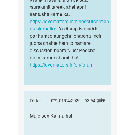
by
/surakshit tareek ahai apni
Sohit
santushti karne ka.
https://lovematters.in/hi/resource/men-
masturbating
Yadi aap is mudde
par humse aur gehri charcha mein
judna chahte hain to hamare
discussion board “Just Poocho”
mein zaroor shamil ho!
https://lovematters.in/en/forum
In
Dildar
शनि, 01/04/2020 - 03:54 पूर्वान्ह
reply
पर्मालिंक
to
Muje sex Kar na hai
Muje
Hello
sex
bete.
Kar