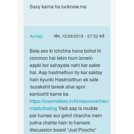
पर्मालिंक
to
Saxy karna ha.lucknow.ma
Saxy
Hello
karna
bete.
ha.lucknow.ma
Hum
apki
In
Auntyji
सोम, 12/09/2019 - 07:32 बजे
kya
reply
पर्मालिंक
by
to
Beta sex ki ichchha hona bohot hi
Beta
Auntyji
Saxy
common hai lekin hum ismein
sex
karna
aapki koi sahayata nahi kar sakte
ki
ha.lucknow.ma
hai. Aap hastmethun try kar saktay
ichchha
by
hain kyunki Hastmaithun ek safe
hona…
अज्ञात
/surakshit tareek ahai apni
santushti karne ka.
https://lovematters.in/hi/resource/men-
masturbating
Yadi aap is mudde
par humse aur gehri charcha mein
judna chahte hain to hamare
discussion board “Just Poocho”