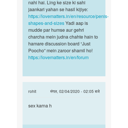
hai
nahi hai. Ling ke size ki sahi
yeh…
me
jaankari yahan se hasil kijiye:
23…
https://lovematters.in/en/resource/penis-
by
shapes-and-sizes
Yadi aap is
Ovendra
mudde par humse aur gehri
kumar
charcha mein judna chahte hain to
hamare discussion board “Just
Poocho” mein zaroor shamil ho!
https://lovematters.in/en/forum
In
rohit
मंगल, 02/04/2020 - 02:05 बजे
reply
पर्मालिंक
to
sex karna h
sex
Hello
karna
bete.
h
Hum