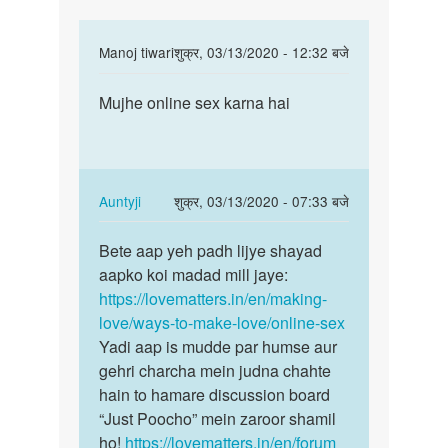
In
Manoj tiwari
शुक्र, 03/13/2020 - 12:32 बजे
reply
पर्मालिंक
to
Mujhe online sex karna hai
Mujhe
Hello
online
bete.
sex
Hum
karna
apki
hai
In
Auntyji
शुक्र, 03/13/2020 - 07:33 बजे
kya
reply
पर्मालिंक
by
to
Bete aap yeh padh lijye shayad
Bete
Auntyji
Mujhe
aapko koi madad mill jaye:
aap
online
https://lovematters.in/en/making-
yeh
sex
love/ways-to-make-love/online-sex
padh
karna
Yadi aap is mudde par humse aur
lijye…
hai
gehri charcha mein judna chahte
by
hain to hamare discussion board
Manoj
“Just Poocho” mein zaroor shamil
tiwari
ho!
https://lovematters.in/en/forum