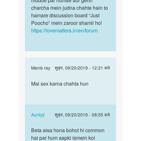
mudde par humse aur gehri
charcha mein judna chahte hain to
hamare discussion board “Just
Poocho” mein zaroor shamil ho!
https://lovematters.in/en/forum
In
Manis ray
शुक्र, 09/20/2019 - 12:21 बजे
reply
पर्मालिंक
to
Mai sex karna chahta hun
Mai
Hello
sex
bete.
karna
Hum
chahta
apki
hun
In
Auntyji
शुक्र, 09/20/2019 - 08:55 बजे
kya
reply
पर्मालिंक
by
to
Beta aisa hona bohot hi common
Beta
Auntyji
Mai
hai par hum aapki ismein koi
aisa