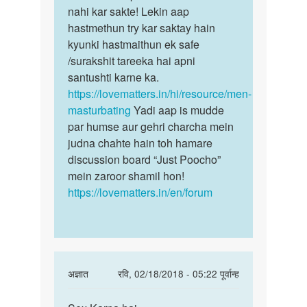
pap
nahi kar sakte! Lekin aap
bahut
meri
hastmethun try kar saktay hain
hi
madad
kyunki hastmaithun ek safe
common
kar
/surakshit tareeka hai apni
baat…
sakte…
santushti karne ka.
by
https://lovematters.in/hi/resource/men-
Dilip
masturbating
Yadi aap is mudde
par humse aur gehri charcha mein
judna chahte hain toh hamare
discussion board “Just Poocho”
mein zaroor shamil hon!
https://lovematters.in/en/forum
In
अज्ञात
रवि, 02/18/2018 - 05:22 पूर्वान्ह
reply
पर्मालिंक
to