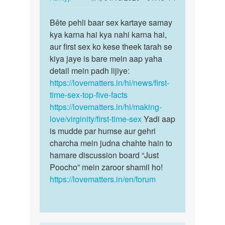
kya
reply
पर्मालिंक
by
to
Bête pehli baar sex kartaye samay
Bête
Auntyji
Kaise
kya karna hai kya nahi karna hai,
pehli
kre
aur first sex ko kese theek tarah se
baar
sex
kiya jaye is bare mein aap yaha
sex
by
detail mein padh lijiye:
kartaye…
S.K.
https://lovematters.in/hi/news/first-
Singh
time-sex-top-five-facts
https://lovematters.in/hi/making-
love/virginity/first-time-sex
Yadi aap
is mudde par humse aur gehri
charcha mein judna chahte hain to
hamare discussion board “Just
Poocho” mein zaroor shamil ho!
https://lovematters.in/en/forum