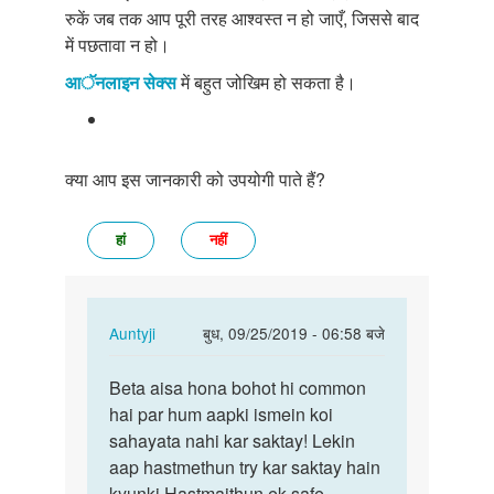
रुकें जब तक आप पूरी तरह आश्वस्त न हो जाएँ, जिससे बाद
में पछतावा न हो।
आॅनलाइन सेक्स
में बहुत जोखिम हो सकता है।
क्या आप इस जानकारी को उपयोगी पाते हैं?
हां
नहीं
In
Auntyji
बुध, 09/25/2019 - 06:58 बजे
reply
पर्मालिंक
to
Beta aisa hona bohot hi common
Beta
Mujhse
hai par hum aapki ismein koi
aisa
sex
sahayata nahi kar saktay! Lekin
hona
karna
aap hastmethun try kar saktay hain
bohot
hai
kyunki Hastmaithun ek safe
hi…