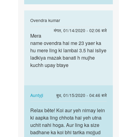
In
Ovendra kumar
reply
पर्मालिंक
मंगल, 01/14/2020 - 02:06 बजे
to
Mera
Mera
Hello
name ovendra hai me 23 yaer ka
name
bete.
hu mere ling ki lambai 3.5 hai isliye
ovendra
Hum
ladkiya mazak banati h mujhe
hai
apki
kuchh upay btaye
me
kya
23…
by
Auntyji
In
Auntyji
बुध, 01/15/2020 - 04:46 बजे
reply
पर्मालिंक
to
Relax bête! Koi aur yeh nirnay lein
Relax
Mera
ki aapka ling chhota hai yeh utna
bête!
name
uchit nahi hoga. Aur ling ka size
Koi
ovendra
badhane ka koi bhi tarika mojjud
aur