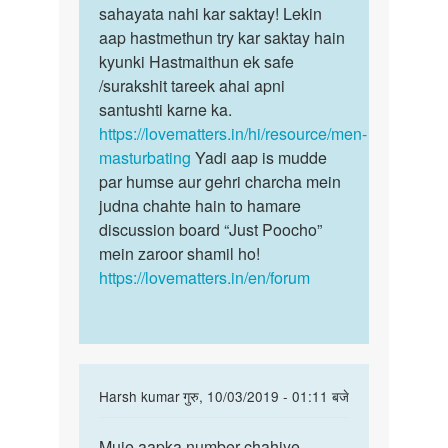
sex
sahayata nahi kar saktay! Lekin
hona
karna
aap hastmethun try kar saktay hain
bohot
chahta
kyunki Hastmaithun ek safe
hi…
hun
/surakshit tareek ahai apni
by
santushti karne ka.
Manis
https://lovematters.in/hi/resource/men-
ray
masturbating
Yadi aap is mudde
par humse aur gehri charcha mein
judna chahte hain to hamare
discussion board “Just Poocho”
mein zaroor shamil ho!
https://lovematters.in/en/forum
In
Harsh kumar
गुरु, 10/03/2019 - 01:11 बजे
reply
पर्मालिंक
to
Muje aapka number chahiye
Muje