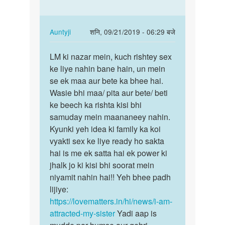
apki
maa…
kya
by
In
Auntyji
शनि, 09/21/2019 - 06:29 बजे
Auntyji
reply
पर्मालिंक
to
LM ki nazar mein, kuch rishtey sex
LM
Hello
ke liye nahin bane hain, un mein
ki
aunty
se ek maa aur bete ka bhee hai.
nazar
mujhe
Wasie bhi maa/ pita aur bete/ beti
mein,
apni
ke beech ka rishta kisi bhi
kuch…
maa…
samuday mein maananeey nahin.
by
Kyunki yeh idea ki family ka koi
Sachin
vyakti sex ke liye ready ho sakta
hai is me ek satta hai ek power ki
jhalk jo ki kisi bhi soorat mein
niyamit nahin hai!! Yeh bhee padh
lijiye:
https://lovematters.in/hi/news/i-am-
attracted-my-sister
Yadi aap is