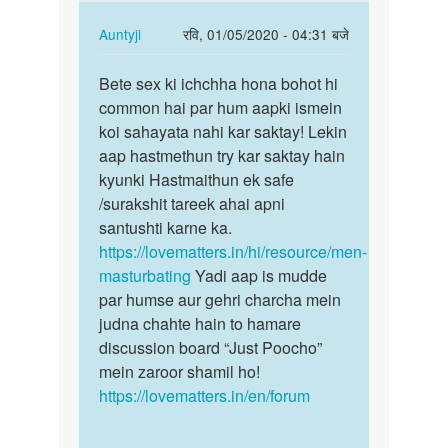
Hum
na
apki
hai
In
Auntyji
रवि, 01/05/2020 - 04:31 बजे
kya
reply
पर्मालिंक
by
to
Bete sex ki ichchha hona bohot hi
Bete
Auntyji
Muje
common hai par hum aapki ismein
sex
sex
koi sahayata nahi kar saktay! Lekin
ki
Kar
aap hastmethun try kar saktay hain
ichchha
na
kyunki Hastmaithun ek safe
hona…
hai
/surakshit tareek ahai apni
by
santushti karne ka.
Dildar
https://lovematters.in/hi/resource/men-
masturbating
Yadi aap is mudde
par humse aur gehri charcha mein
judna chahte hain to hamare
discussion board “Just Poocho”
mein zaroor shamil ho!
https://lovematters.in/en/forum