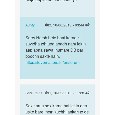
Hello
aapka
bete.
number
Hum
chahiye
apki
In
Auntyji
मंगल, 10/08/2019 - 03:44 बजे
kya
reply
पर्मालिंक
by
to
Sorry Harsh bete baat karne ki
Sorry
Auntyji
Muje
suvidha toh upalabadh nahi lekin
Harsh
aapka
aap apna sawal humare DB par
bete
number
poochh sakte hain.
baat
chahiye
https://lovematters.in/en/forum
karne…
by
Harsh
kumar
In
Sahil rajak
मंगल, 10/22/2019 - 11:25 बजे
reply
पर्मालिंक
to
Sex karna sex karna hai lekin aap
Sex
Hello
uske bare mein kuchh jankari to de
karna