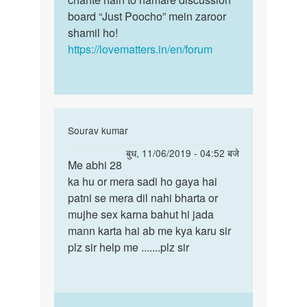
board “Just Poocho” mein zaroor
shamil ho!
https://lovematters.in/en/forum
In
Sourav kumar
reply
पर्मालिंक
बुध, 11/06/2019 - 04:52 बजे
to
Me abhi 28
Me
Hello
ka hu or mera sadi ho gaya hai
abhi
bete.
patni se mera dil nahi bharta or
28
Hum
mujhe sex karna bahut hi jada
ka
apki
mann karta hai ab me kya karu sir
hu
kya
plz sir help me .......plz sir
or
by
mera…
Auntyji