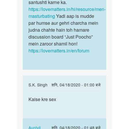
by
santushti karne ka.
Ajay
https://lovematters.in/hi/resource/men-
masturbating
Yadi aap is mudde
par humse aur gehri charcha mein
judna chahte hain toh hamare
discussion board “Just Poocho”
mein zaroor shamil hon!
https://lovematters.in/en/forum
In
S.K. Singh
शनि, 04/18/2020 - 01:00 बजे
reply
पर्मालिंक
to
Kaise kre sex
Kaise
Hello
kre
bete.
sex
Hum
apki
In
Auntyji
शनि, 04/18/2020 - 01:48 बजे