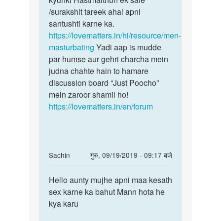
abhi
/surakshit tareek ahai apni
by
santushti karne ka.
Aman
https://lovematters.in/hi/resource/men-
masturbating
Yadi aap is mudde
par humse aur gehri charcha mein
judna chahte hain to hamare
discussion board “Just Poocho”
mein zaroor shamil ho!
https://lovematters.in/en/forum
In
Sachin
गुरु, 09/19/2019 - 09:17 बजे
reply
पर्मालिंक
to
Hello aunty mujhe apni maa kesath
Hello
Hello
sex karne ka bahut Mann hota he
aunty
bete.
kya karu
mujhe
Hum
apni