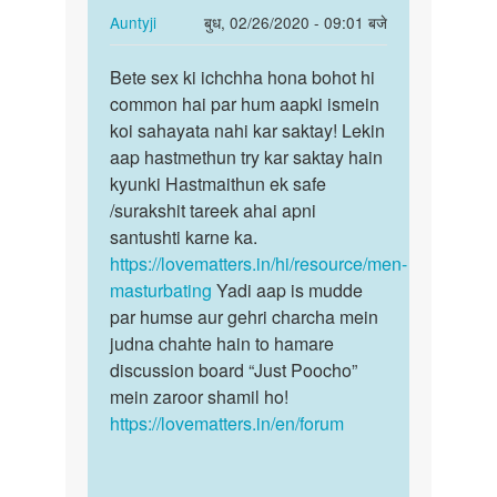
apki
In
Auntyji
बुध, 02/26/2020 - 09:01 बजे
kya
reply
पर्मालिंक
by
to
Bete sex ki ichchha hona bohot hi
Bete
Auntyji
sex
common hai par hum aapki ismein
sex
karna
koi sahayata nahi kar saktay! Lekin
ki
h
aap hastmethun try kar saktay hain
ichchha
by
kyunki Hastmaithun ek safe
hona…
rohit
/surakshit tareek ahai apni
santushti karne ka.
https://lovematters.in/hi/resource/men-
masturbating
Yadi aap is mudde
par humse aur gehri charcha mein
judna chahte hain to hamare
discussion board “Just Poocho”
mein zaroor shamil ho!
https://lovematters.in/en/forum