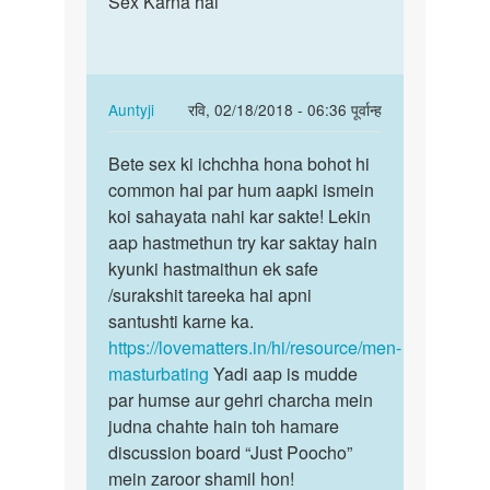
Sex Karna hai
Sex
मे
Karna
२२
hai
साल
का
In
Auntyji
रवि, 02/18/2018 - 06:36 पूर्वान्ह
हू
reply
पर्मालिंक
मेने
to
Bete sex ki ichchha hona bohot hi
Bete
आज
Sex
common hai par hum aapki ismein
sex
तक
Karna
koi sahayata nahi kar sakte! Lekin
ki
by
hai
aap hastmethun try kar saktay hain
ichchha
Rajanikant
by
kyunki hastmaithun ek safe
hona…
अज्ञात
/surakshit tareeka hai apni
santushti karne ka.
https://lovematters.in/hi/resource/men-
masturbating
Yadi aap is mudde
par humse aur gehri charcha mein
judna chahte hain toh hamare
discussion board “Just Poocho”
mein zaroor shamil hon!