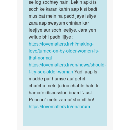
auntyji
se log sochtey hain. Lekin apki is
umar
ke
soch ke karan kahin aap kisi badi
mein
sat
musibat mein na padd jaye isliye
badi…
sex
zara aap swayum chintan kar
kar…
leejiye aur soch leejiye. Jara yeh
by
writup bhi padh lijiye :
Vicky
https://lovematters.in/hi/making-
love/turned-on-by-older-women-is-
that-normal
https://lovematters.in/en/news/should-
i-try-sex-older-woman
Yadi aap is
mudde par humse aur gehri
charcha mein judna chahte hain to
hamare discussion board “Just
Poocho” mein zaroor shamil ho!
https://lovematters.in/en/forum