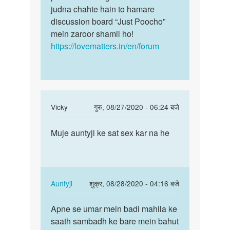
judna chahte hain to hamare
discussion board “Just Poocho”
mein zaroor shamil ho!
https://lovematters.in/en/forum
In
Vicky
गुरु, 08/27/2020 - 06:24 बजे
reply
पर्मालिंक
to
Muje auntyji ke sat sex kar na he
Muje
Hello
auntyji
bete.
ke
Hum
sat
apki
sex
In
Auntyji
शुक्र, 08/28/2020 - 04:16 बजे
kya
kar…
reply
पर्मालिंक
by
to
Apne se umar mein badi mahila ke
Apne
Auntyji
Muje
saath sambadh ke bare mein bahut
se