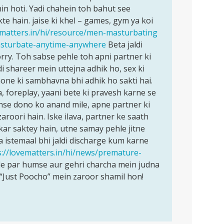
in hoti. Yadi chahein toh bahut see
kte hain. jaise ki khel – games, gym ya koi
ematters.in/hi/resource/men-masturbating
masturbate-anytime-anywhere
Beta jaldi
orry. Toh sabse pehle toh apni partner ki
i shareer mein uttejna adhik ho, sex ki
one ki sambhavna bhi adhik ho sakti hai.
a, foreplay, yaani bete ki pravesh karne se
inse dono ko anand mile, apne partner ki
aroori hain. Iske ilava, partner ke saath
kar saktey hain, utne samay pehle jitne
 istemaal bhi jaldi discharge kum karne
s://lovematters.in/hi/news/premature-
e par humse aur gehri charcha mein judna
“Just Poocho” mein zaroor shamil hon!