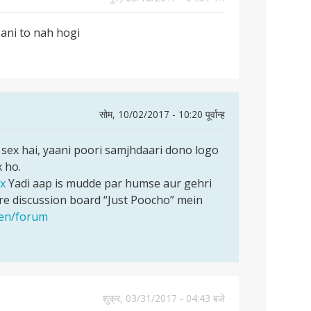
sani to nah hogi
सोम, 10/02/2017 - 10:20 पूर्वान्ह
 sex hai, yaani poori samjhdaari dono logo
x ho.
ex
Yadi aap is mudde par humse aur gehri
e discussion board “Just Poocho” mein
/en/forum
शुक्र, 03/31/2017 - 04:43 बजे