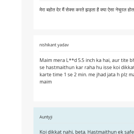
पर्मालिंक
मेरा बहोत देर मैं सेक्स करते झड़ता है क्या ऐसा नेचुरल 
मेरा
बहोत
देर
मैं
सेक्स
nishikant yadav
करते
पर्मालिंक
Maim mera L**d 5.5 inch ka hai, aur tite 
Maim
se hastmaithun kar raha hu isse koi dikk
mera
karte time 1 se 2 min. me jhad jata h plz 
Lund
maim
5.5
inch
ka
In
Auntyji
reply
पर्मालिंक
to
Koi dikkat nahi, beta. Hastmaithun ek safe
Hastmaithun