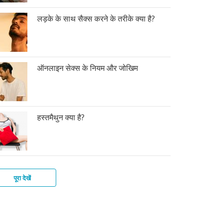
लड़के के साथ सैक्स करने के तरीके क्या है?
ऑनलाइन सेक्स के नियम और जोखिम
हस्तमैथुन क्या है?
पूरा देखें
के
स
कों
ोग
स
त
ी
्ले
मैथुन
न
तर