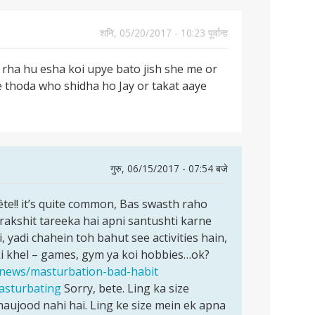
शनि, 05/20/2017 - 10:23 पूर्वान्ह
 rha hu esha koi upye bato jish she me or
e thoda who shidha ho Jay or takat aaye
गुरु, 06/15/2017 - 07:54 बजे
e!! it’s quite common, Bas swasth raho
rakshit tareeka hai apni santushti karne
 yadi chahein toh bahut see activities hain,
 ki khel – games, gym ya koi hobbies…ok?
i/news/masturbation-bad-habit
masturbating
Sorry, bete. Ling ka size
aujood nahi hai. Ling ke size mein ek apna