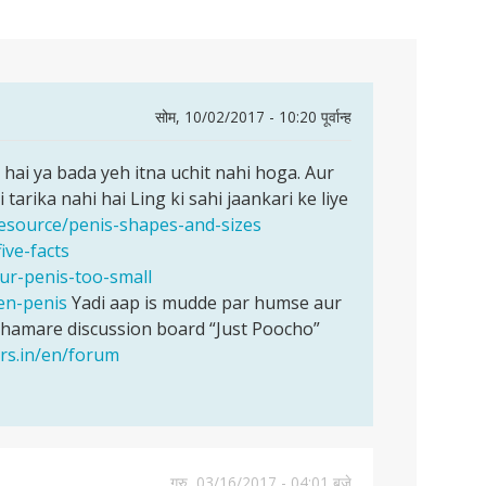
कैसे
बारे
लिए
संबं
इंटर
प्यार
कहि
सेक्
है?
करत
में
सुझ
में
के
कैसे
अग
जीव
हैं?
बात
पूछे
बारे
करन
सेक्
की
लड़
जाने
में
चाह
नहीं
ओर
सोम, 10/02/2017 - 10:20 पूर्वान्ह
के
वाले
आम
करन
कैसे
लिए
आम
पूछे
चाह
कद
 hai ya bada yeh itna uchit nahi hoga. Aur
सुझ
सव
गए
बढ़ाए
tarika nahi hai Ling ki sahi jaankari ke liye
सव
/resource/penis-shapes-and-sizes
ive-facts
our-penis-too-small
en-penis
Yadi aap is mudde par humse aur
 hamare discussion board “Just Poocho”
ers.in/en/forum
गुरु, 03/16/2017 - 04:01 बजे