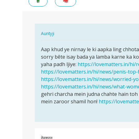
हां
नहीं
In
Auntyji
reply
पर्मालिंक
to
Aap khud ye nirnay le ki aapka ling chhota
Aap
mera
sorry bête isay bada ya lamba karne ka koi 
khud
ling
yaha padh ljiye:
https://lovematters.in/hi
ye
chota
https://lovematters.in/hi/news/penis-top-f
nirnay
hai
https://lovematters.in/hi/news/worried-y
le
lamba
https://lovematters.in/hi/news/what-wom
ki…
by
gehri charcha mein judna chahte hain toh
bahar
mein zaroor shamil hon!
https://lovematt
ahmad
देवशरन