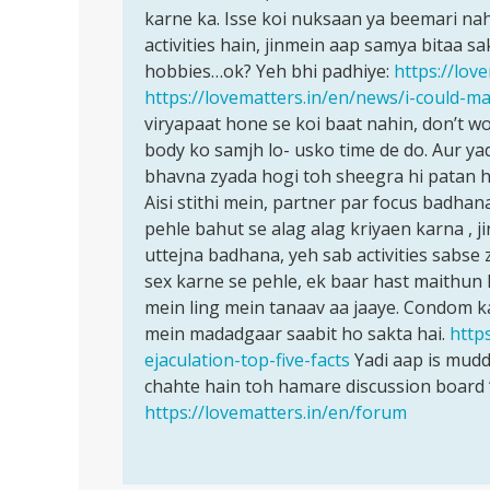
Maim
karne ka. Isse koi nuksaan ya beemari nah
ek
mera
activities hain, jinmein aap samya bitaa sa
safe/surakshit
Lund
hobbies…ok? Yeh bhi padhiye:
https://lov
5.5
https://lovematters.in/en/news/i-could-
inch
viryapaat hone se koi baat nahin, don’t w
ka
body ko samjh lo- usko time de do. Aur yad
by
bhavna zyada hogi toh sheegra hi patan h
nishikant
Aisi stithi mein, partner par focus badhan
yadav
pehle bahut se alag alag kriyaen karna , j
uttejna badhana, yeh sab activities sabse z
sex karne se pehle, ek baar hast maithun 
mein ling mein tanaav aa jaaye. Condom ka
mein madadgaar saabit ho sakta hai.
http
ejaculation-top-five-facts
Yadi aap is mudd
chahte hain toh hamare discussion board 
https://lovematters.in/en/forum