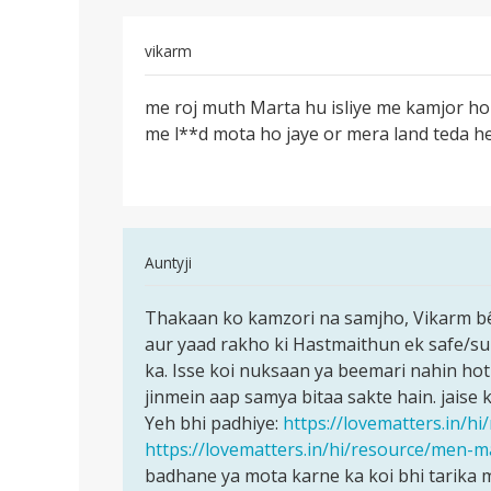
vikarm
पर्मालिंक
me roj muth Marta hu isliye me kamjor ho
me
me l**d mota ho jaye or mera land teda h
roj
muth
Marta
hu
isliye
In
Auntyji
reply
पर्मालिंक
to
Thakaan ko kamzori na samjho, Vikarm bêt
Thakaan
me
aur yaad rakho ki Hastmaithun ek safe/su
ko
roj
ka. Isse koi nuksaan ya beemari nahin hoti,
kamzori
muth
jinmein aap samya bitaa sakte hain. jaise
na
Marta
Yeh bhi padhiye:
https://lovematters.in/h
samjho,
hu
https://lovematters.in/hi/resource/men-
isliye
badhane ya mota karne ka koi bhi tarika m