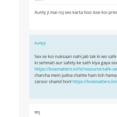
पर्मालिंक
Aunty ji mai roj sex karta hoo isse koi pre
Aunty
ji
mai
roj
sex
In
Auntyji
karta
reply
पर्मालिंक
to
Sex se koi nuksaan nahi jab tak ki wo safe
Sex
Aunty
ki sehmati aur safety ke sath kiya gaya se
se
ji
https://lovematters.in/hi/resource/safe-s
koi
mai
charcha mein judna chahte hain toh hamar
nuksaan
roj
zaroor shamil hon!
https://lovematters.in
nahi
sex
jab…
karta
by
देवशरन
शानू