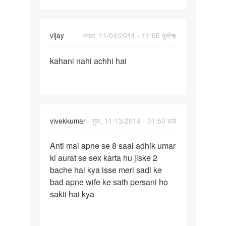
m
koi
vijay
मंगल, 11/04/2014 - 11:05 पूर्वान्ह
पर्मालिंक
kahani nahi achhi hai
kahani
nahi
achhi
hai
vivekkumar
गुरु, 11/13/2014 - 01:50 बजे
पर्मालिंक
Anti mai apne se 8 saal adhik umar
Anti
ki aurat se sex karta hu jiske 2
mai
bache hai kya isse meri sadi ke
apne
bad apne wife ke sath persani ho
se
sakti hai kya
8
saal
adhik