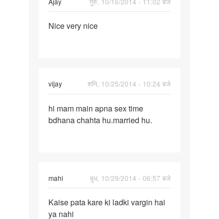
Ajay
गुरु, 10/16/2014 - 11:02 बजे
पर्मालिंक
Nice very nice
Nice
very
nice
vijay
शनि, 10/25/2014 - 10:24 बजे
पर्मालिंक
hi mam main apna sex time
hi
bdhana chahta hu.married hu.
mam
main
apna
sex
time
mahi
बुध, 10/29/2014 - 06:57 बजे
पर्मालिंक
Kaise pata kare ki ladki vargin hai
Kaise
ya nahi
pata