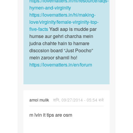
https://lovematters.in/hi/resource/faqs-
Ajay
hymen-and-virginity
https://lovematters.in/hi/making-
love/virginity/female-virginity-top-
five-facts
Yadi aap is mudde par
humse aur gehri charcha mein
judna chahte hain to hamare
disccsion board “Just Poocho”
mein zaroor shamil ho!
https://lovematters.in/en/forum
amol mulik
शनि, 09/27/2014 - 05:54 बजे
पर्मालिंक
m lvin it tips are osm
m
lvin
it