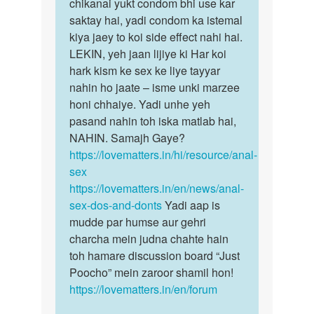
by
chikanai yukt condom bhi use kar
Pawan
saktay hai, yadi condom ka istemal
kiya jaey to koi side effect nahi hai.
LEKIN, yeh jaan lijiye ki Har koi
hark kism ke sex ke liye tayyar
nahin ho jaate – isme unki marzee
honi chhaiye. Yadi unhe yeh
pasand nahin toh iska matlab hai,
NAHIN. Samajh Gaye?
https://lovematters.in/hi/resource/anal-
sex
https://lovematters.in/en/news/anal-
sex-dos-and-donts
Yadi aap is
mudde par humse aur gehri
charcha mein judna chahte hain
toh hamare discussion board “Just
Poocho” mein zaroor shamil hon!
https://lovematters.in/en/forum