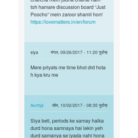
toh hamare discussion board “Just
Poocho” mein zaroor shamil hon!
https://lovematters.in/en/forum
In
siya
मंगल, 09/26/2017 - 11:20 पूर्वान्ह
reply
पर्मालिंक
to
Mere priyats me time bhot drd hota
Mere
Hmm!
h kya kru me
priyats
dekho
me
bete
time
yeh
bhot…
janne
In
Auntyji
सोम, 10/02/2017 - 08:35 पूर्वान्ह
ka
reply
पर्मालिंक
by
to
Siya beti, periods ke samay halka
Siya
Auntyji
Mere
durd hona samnaya hai lekin yeh
beti,
priyats
durd samanya se jyada nahi hona
periods