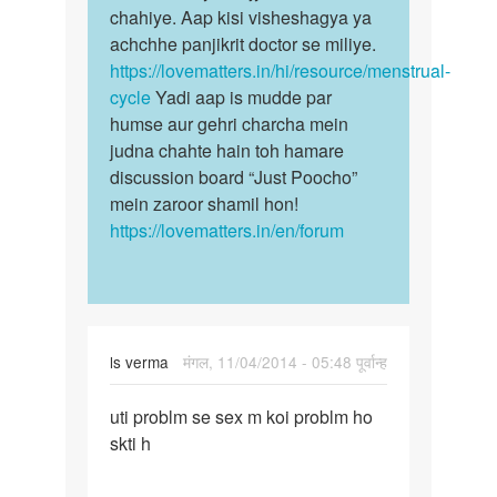
me
chahiye. Aap kisi visheshagya ya
ke
time
achchhe panjikrit doctor se miliye.
samay…
bhot…
https://lovematters.in/hi/resource/menstrual-
by
cycle
Yadi aap is mudde par
siya
humse aur gehri charcha mein
judna chahte hain toh hamare
discussion board “Just Poocho”
mein zaroor shamil hon!
https://lovematters.in/en/forum
ls verma
मंगल, 11/04/2014 - 05:48 पूर्वान्ह
पर्मालिंक
uti problm se sex m koi problm ho
uti
skti h
problm
se
sex