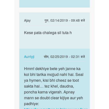
In
Ajay
गुरु, 02/14/2019 - 09:48 बजे
reply
पर्मालिंक
to
Kese pata chalega sil tuta h
Kese
First
pata
baar
chalega
anal
sil
sex
tuta
In
Auntyji
सोम, 02/25/2019 - 02:31 बजे
krne
h
reply
पर्मालिंक
pr
to
Hmm! dekhiye bete yeh janne ka
Hmm!
by
Kese
koi bhi tarika mojjud nahi hai. Seal
dekhiye
sumit
pata
ya hymen, kisi bhi cheez se toot
bete
chalega
sakta hai… tez khel, daudna,
yeh
sil
poncha karna vigerah. Apnay
janne…
tuta
mann se doubt clear kijiye aur yeh
h
padhiye:
by