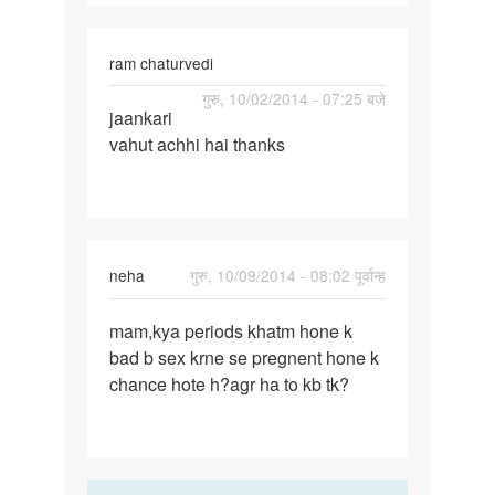
tips
are
ram chaturvedi
osm
पर्मालिंक
गुरु, 10/02/2014 - 07:25 बजे
jaankari
jaankari
vahut achhi hai thanks
vahut
achhi
hai
neha
गुरु, 10/09/2014 - 08:02 पूर्वान्ह
पर्मालिंक
mam,kya periods khatm hone k
mam,kya
bad b sex krne se pregnent hone k
periods
chance hote h?agr ha to kb tk?
khatm
hone
k