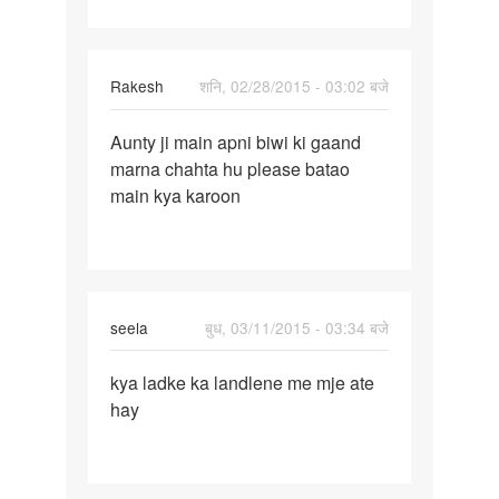
sex
krne
pr
Rakesh
शनि, 02/28/2015 - 03:02 बजे
पर्मालिंक
Aunty ji main apni biwi ki gaand
Aunty
marna chahta hu please batao
ji
main kya karoon
main
apni
biwi
ki
seela
बुध, 03/11/2015 - 03:34 बजे
पर्मालिंक
kya ladke ka landlene me mje ate
kya
hay
ladke
ka
landlene
me