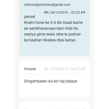
In
mishravijaymohan@gmail.com
reply
पर्मालिंक
सोम, 04/13/2015 - 03:23 बजे
to
period
period
mam,kya
khatm hone ke 3-4 din baad karne
khatm
periods
se sambhavanaye kam hota he.
hone
khatm
veerya girne wala rahe to partner
ke
hone
ka baahar nikalwa diya kariye.
3-
k
4
by
din
neha
Deepak
गुरु, 10/16/2014 - 04:27 बजे
पर्मालिंक
Shigarhpatan ka koi ilaj bataye
Shigarhpatan
ka
koi
ilaj