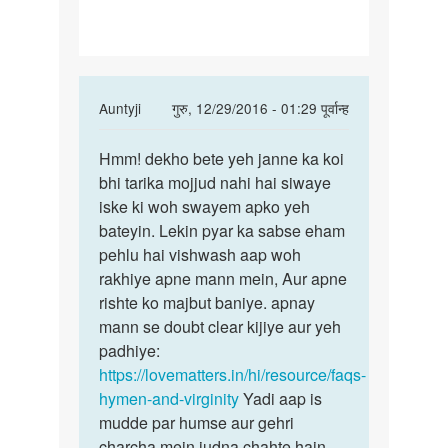
kare
ki
ladki
In
Auntyji
गुरु, 12/29/2016 - 01:29 पूर्वान्ह
reply
पर्मालिंक
to
Hmm! dekho bete yeh janne ka koi
Hmm!
Kaise
bhi tarika mojjud nahi hai siwaye
dekho
pata
iske ki woh swayem apko yeh
bete
kare
bateyin. Lekin pyar ka sabse eham
yeh
ki
pehlu hai vishwash aap woh
janne
ladki
rakhiye apne mann mein, Aur apne
ka
by
rishte ko majbut baniye. apnay
mahi
mann se doubt clear kijiye aur yeh
padhiye:
https://lovematters.in/hi/resource/faqs-
hymen-and-virginity
Yadi aap is
mudde par humse aur gehri
charcha mein judna chahte hain