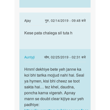
In
Ajay
गुरु, 02/14/2019 - 09:48 बजे
reply
पर्मालिंक
to
Kese pata chalega sil tuta h
Kese
First
pata
baar
chalega
anal
sil
sex
tuta
In
Auntyji
सोम, 02/25/2019 - 02:31 बजे
krne
h
reply
पर्मालिंक
pr
to
Hmm! dekhiye bete yeh janne ka
Hmm!
by
Kese
koi bhi tarika mojjud nahi hai. Seal
dekhiye
sumit
pata
ya hymen, kisi bhi cheez se toot
bete
chalega
sakta hai… tez khel, daudna,
yeh
sil
poncha karna vigerah. Apnay
janne…
tuta
mann se doubt clear kijiye aur yeh
h
padhiye:
by