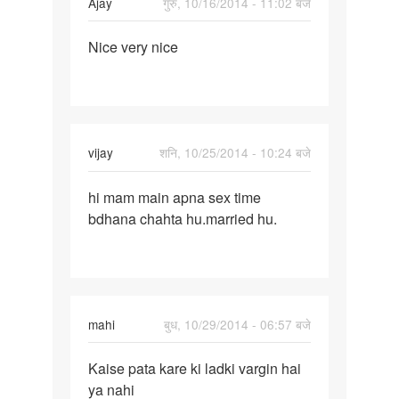
Ajay
गुरु, 10/16/2014 - 11:02 बजे
पर्मालिंक
Nice very nice
Nice
very
nice
vijay
शनि, 10/25/2014 - 10:24 बजे
पर्मालिंक
hi mam main apna sex time
hi
bdhana chahta hu.married hu.
mam
main
apna
sex
time
mahi
बुध, 10/29/2014 - 06:57 बजे
पर्मालिंक
Kaise pata kare ki ladki vargin hai
Kaise
ya nahi
pata