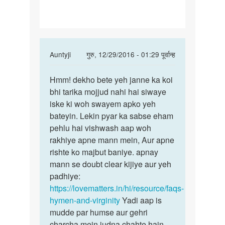
kare
ki
ladki
In
Auntyji
गुरु, 12/29/2016 - 01:29 पूर्वान्ह
reply
पर्मालिंक
to
Hmm! dekho bete yeh janne ka koi
Hmm!
Kaise
bhi tarika mojjud nahi hai siwaye
dekho
pata
iske ki woh swayem apko yeh
bete
kare
bateyin. Lekin pyar ka sabse eham
yeh
ki
pehlu hai vishwash aap woh
janne
ladki
rakhiye apne mann mein, Aur apne
ka
by
rishte ko majbut baniye. apnay
mahi
mann se doubt clear kijiye aur yeh
padhiye:
https://lovematters.in/hi/resource/faqs-
hymen-and-virginity
Yadi aap is
mudde par humse aur gehri
charcha mein judna chahte hain