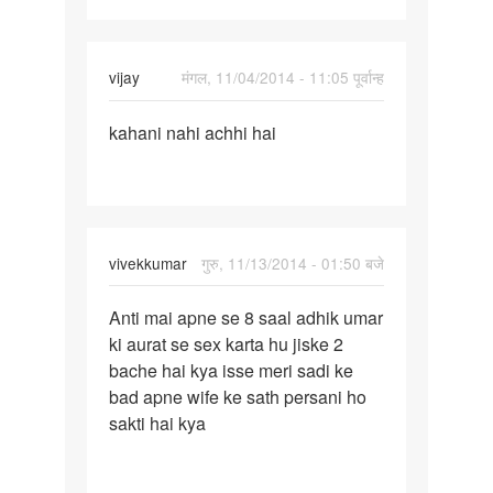
m
koi
vijay
मंगल, 11/04/2014 - 11:05 पूर्वान्ह
पर्मालिंक
kahani nahi achhi hai
kahani
nahi
achhi
hai
vivekkumar
गुरु, 11/13/2014 - 01:50 बजे
पर्मालिंक
Anti mai apne se 8 saal adhik umar
Anti
ki aurat se sex karta hu jiske 2
mai
bache hai kya isse meri sadi ke
apne
bad apne wife ke sath persani ho
se
sakti hai kya
8
saal
adhik