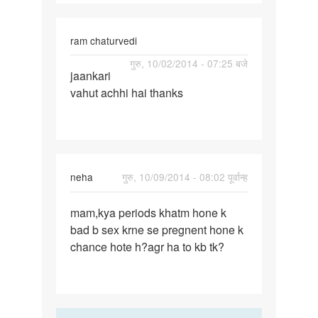
tips
are
ram chaturvedi
osm
पर्मालिंक
गुरु, 10/02/2014 - 07:25 बजे
jaankari
jaankari
vahut achhi hai thanks
vahut
achhi
hai
neha
गुरु, 10/09/2014 - 08:02 पूर्वान्ह
पर्मालिंक
mam,kya periods khatm hone k
mam,kya
bad b sex krne se pregnent hone k
periods
chance hote h?agr ha to kb tk?
khatm
hone
k