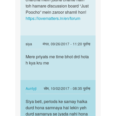
toh hamare discussion board “Just
Poocho” mein zaroor shamil hon!
https://lovematters.in/en/forum
In
siya
मंगल, 09/26/2017 - 11:20 पूर्वान्ह
reply
पर्मालिंक
to
Mere priyats me time bhot drd hota
Mere
Hmm!
h kya kru me
priyats
dekho
me
bete
time
yeh
bhot…
janne
In
Auntyji
सोम, 10/02/2017 - 08:35 पूर्वान्ह
ka
reply
पर्मालिंक
by
to
Siya beti, periods ke samay halka
Siya
Auntyji
Mere
durd hona samnaya hai lekin yeh
beti,
priyats
durd samanya se jyada nahi hona
periods