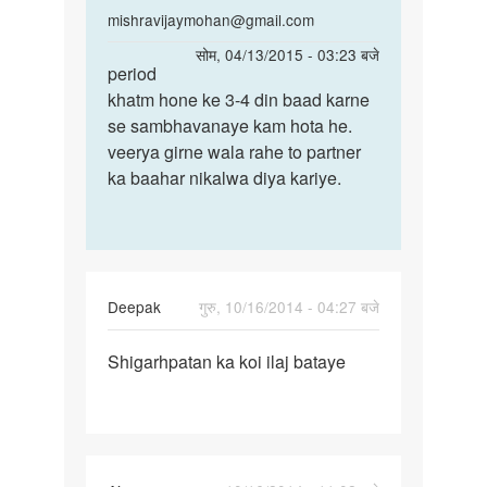
In
mishravijaymohan@gmail.com
reply
पर्मालिंक
सोम, 04/13/2015 - 03:23 बजे
to
period
period
mam,kya
khatm hone ke 3-4 din baad karne
khatm
periods
se sambhavanaye kam hota he.
hone
khatm
veerya girne wala rahe to partner
ke
hone
ka baahar nikalwa diya kariye.
3-
k
4
by
din
neha
Deepak
गुरु, 10/16/2014 - 04:27 बजे
पर्मालिंक
Shigarhpatan ka koi ilaj bataye
Shigarhpatan
ka
koi
ilaj