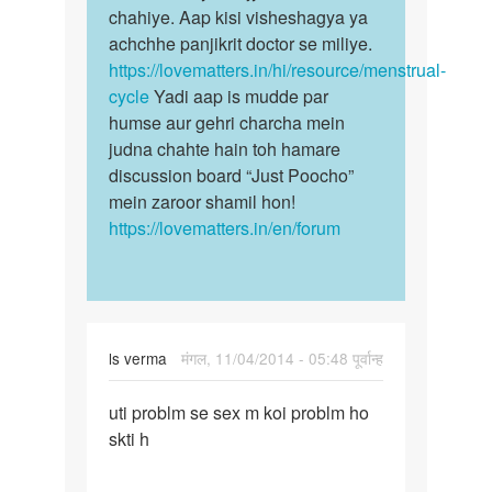
me
chahiye. Aap kisi visheshagya ya
ke
time
achchhe panjikrit doctor se miliye.
samay…
bhot…
https://lovematters.in/hi/resource/menstrual-
by
cycle
Yadi aap is mudde par
siya
humse aur gehri charcha mein
judna chahte hain toh hamare
discussion board “Just Poocho”
mein zaroor shamil hon!
https://lovematters.in/en/forum
ls verma
मंगल, 11/04/2014 - 05:48 पूर्वान्ह
पर्मालिंक
uti problm se sex m koi problm ho
uti
skti h
problm
se
sex