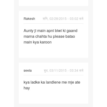
sex
krne
pr
Rakesh
शनि, 02/28/2015 - 03:02 बजे
पर्मालिंक
Aunty ji main apni biwi ki gaand
Aunty
marna chahta hu please batao
ji
main kya karoon
main
apni
biwi
ki
seela
बुध, 03/11/2015 - 03:34 बजे
पर्मालिंक
kya ladke ka landlene me mje ate
kya
hay
ladke
ka
landlene
me