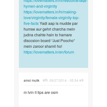
https://lovematters.in/hi/resource/faqs-
Ajay
hymen-and-virginity
https://lovematters.in/hi/making-
love/virginity/female-virginity-top-
five-facts
Yadi aap is mudde par
humse aur gehri charcha mein
judna chahte hain to hamare
disccsion board “Just Poocho”
mein zaroor shamil ho!
https://lovematters.in/en/forum
amol mulik
शनि, 09/27/2014 - 05:54 बजे
पर्मालिंक
m lvin it tips are osm
m
lvin
it