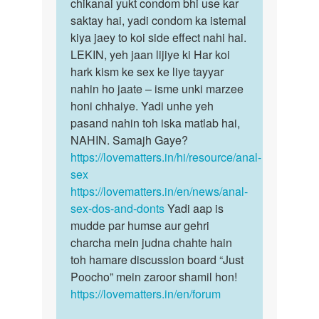
by
chikanai yukt condom bhi use kar
Pawan
saktay hai, yadi condom ka istemal
kiya jaey to koi side effect nahi hai.
LEKIN, yeh jaan lijiye ki Har koi
hark kism ke sex ke liye tayyar
nahin ho jaate – isme unki marzee
honi chhaiye. Yadi unhe yeh
pasand nahin toh iska matlab hai,
NAHIN. Samajh Gaye?
https://lovematters.in/hi/resource/anal-
sex
https://lovematters.in/en/news/anal-
sex-dos-and-donts
Yadi aap is
mudde par humse aur gehri
charcha mein judna chahte hain
toh hamare discussion board “Just
Poocho” mein zaroor shamil hon!
https://lovematters.in/en/forum