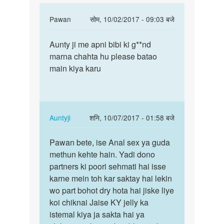
mje
In
Pawan
सोम, 10/02/2017 - 09:03 बजे
reply
पर्मालिंक
to
Aunty ji me apni bibi ki g**nd
Aunty
Aunty
marna chahta hu please batao
ji
ji
main kiya karu
me
main
apni
apni
bibi
biwi
ki…
ki
In
Auntyji
शनि, 10/07/2017 - 01:58 बजे
by
reply
पर्मालिंक
Rakesh
to
Pawan bete, ise Anal sex ya guda
Pawan
Aunty
methun kehte hain. Yadi dono
bete,
ji
partners ki poori sehmati hai isse
ise
me
karne mein toh kar saktay hai lekin
Anal
apni
wo part bohot dry hota hai jiske liye
sex
bibi
koi chiknai Jaise KY jelly ka
ya…
ki…
istemal kiya ja sakta hai ya