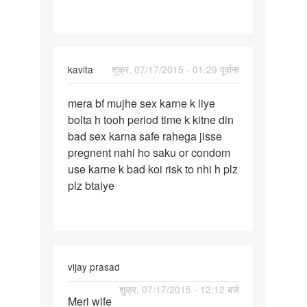
kavita
शुक्र, 07/17/2015 - 01:29 पूर्वान्ह
पर्मालिंक
mera bf mujhe sex karne k liye
mera
bolta h tooh period time k kitne din
bf
bad sex karna safe rahega jisse
mujhe
pregnent nahi ho saku or condom
sex
use karne k bad koi risk to nhi h plz
karne
plz btaiye
k
vijay prasad
पर्मालिंक
शुक्र, 07/17/2015 - 12:12 बजे
Meri wife
Meri