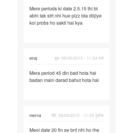
पर्मालिंक
Mere periods ki date 2.5.15 thi bt
Mere
abhi tak strt nhi hue plzz bta diijiye
periods
koi probs ho sakti hai kya
ki
date
2.5.15
siraj
बुध, 08/05/2015 - 11:54 बजे
पर्मालिंक
Mera period 45 din bad hota hai
Mera
badan main darad bahut hota hai
period
45
din
bad
hota
merna
रवि, 08/09/2015 - 11:55 पूर्वान्ह
पर्मालिंक
Meoi date 20 fin se bnf nhi ho rhe
Meoi