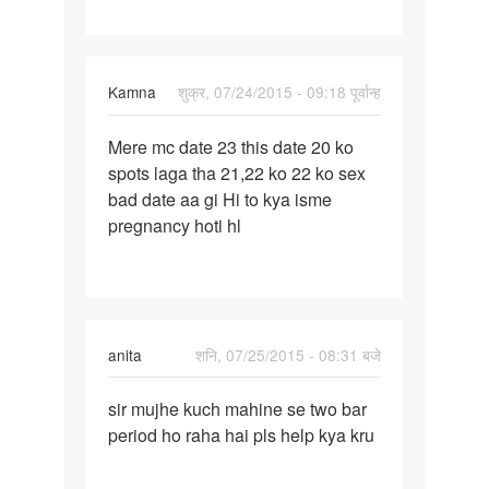
hota
hai
aur
Kamna
शुक्र, 07/24/2015 - 09:18 पूर्वान्ह
पर्मालिंक
Mere mc date 23 this date 20 ko
Mere
spots laga tha 21,22 ko 22 ko sex
mc
bad date aa gi Hi to kya isme
date
pregnancy hoti hl
23
this
date
20
anita
शनि, 07/25/2015 - 08:31 बजे
पर्मालिंक
sir mujhe kuch mahine se two bar
sir
period ho raha hai pls help kya kru
mujhe
kuch
mahine