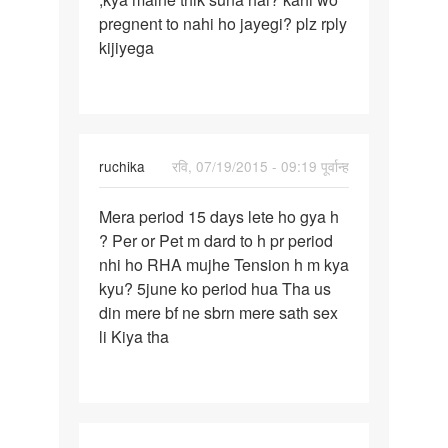
pregnent to nahi ho jayegi? plz rply
kijiyega
ruchika
रवि, 07/19/2015 - 09:19 पूर्वान्ह
पर्मालिंक
Mera period 15 days lete ho gya h
Mera
? Per or Pet m dard to h pr period
period
nhi ho RHA mujhe Tension h m kya
15
kyu? 5june ko period hua Tha us
days
din mere bf ne sbrn mere sath sex
lete
li Kiya tha
ho