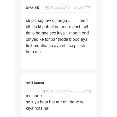
arya ajit
बुध, 07/22/2015 - 09:09 पूर्वान्ह
पर्मालिंक
sir plz sujhaw dijiaega........... meri
sir
bibi jo ki pahali bar mere pash ayi
plz
thi to hamne sex kiya 1 month bad
sujhaw
piriyad ke tor par thoda blood aya
dijiaega......
fir 3 montha se aya nhi so plz sir
help me ..
rohit kumar
पर्मालिंक
शुक्र, 07/24/2015 - 07:55 पूर्वान्ह
mc hone
mc
se kiya hota hai aur nhi hone se
hone
kiya hota hai
se
kiya