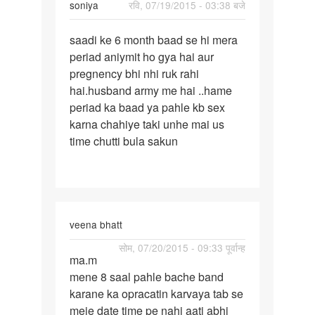
soniya
रवि, 07/19/2015 - 03:38 बजे
पर्मालिंक
saadi ke 6 month baad se hi mera
saadi
periad aniymit ho gya hai aur
ke
pregnency bhi nhi ruk rahi
6
hai.husband army me hai ..hame
month
periad ka baad ya pahle kb sex
baad
karna chahiye taki unhe mai us
se
time chutti bula sakun
hi
veena bhatt
पर्मालिंक
सोम, 07/20/2015 - 09:33 पूर्वान्ह
ma.m
ma.m
mene 8 saal pahle bache band
mene
karane ka opracatin karvaya tab se
8
meje date time pe nahi aati abhi
saal