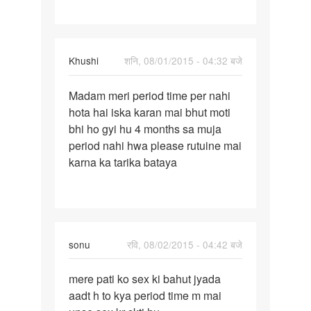
un
Khushi
शनि, 08/01/2015 - 04:32 बजे
पर्मालिंक
Madam meri period time per nahi
Madam
hota hai iska karan mai bhut moti
meri
bhi ho gyi hu 4 months sa muja
period
period nahi hwa please rutuine mai
time
karna ka tarika bataya
per
sonu
रवि, 08/02/2015 - 04:42 बजे
पर्मालिंक
mere pati ko sex ki bahut jyada
mere
aadt h to kya period time m mai
pati