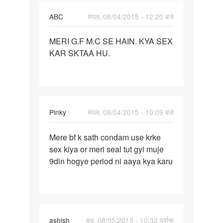
ABC
मंगल, 08/04/2015 - 12:20 बजे
पर्मालिंक
MERI G.F M.C SE HAIN. KYA SEX
MERI
KAR SKTAA HU.
G.F
M.C
SE
HAIN.
KYA
Pinky
मंगल, 08/04/2015 - 10:09 बजे
SEX
पर्मालिंक
Mere bf k sath condam use krke
Mere
sex kiya or meri seal tut gyi muje
bf
9din hogye period ni aaya kya karu
k
sath
condam
use
ashish
बुध, 08/05/2015 - 10:32 पूर्वान्ह