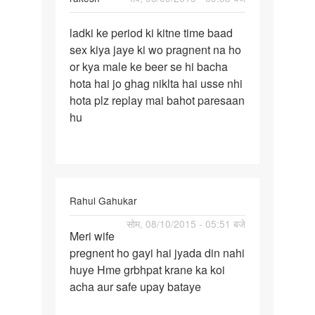
पर्मालिंक
ladki ke period ki kitne time baad
ladki
sex kiya jaye ki wo pragnent na ho
ke
or kya male ke beer se hi bacha
period
hota hai jo ghag niklta hai usse nhi
ki
hota plz replay mai bahot paresaan
kitne
hu
time
Rahul Gahukar
पर्मालिंक
सोम, 08/10/2015 - 05:51 बजे
Meri wife
Meri
pregnent ho gayi hai jyada din nahi
wife
huye Hme grbhpat krane ka koi
pregnent
acha aur safe upay bataye
ho
gayi