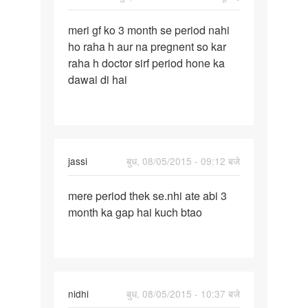
पर्मालिंक
meri gf ko 3 month se period nahi
meri
ho raha h aur na pregnent so kar
gf
raha h doctor sirf period hone ka
ko
dawai di hai
3
month
se
period
jassi
बुध, 08/05/2015 - 09:12 बजे
पर्मालिंक
mere period thek se.nhi ate abi 3
mere
month ka gap hai kuch btao
period
thek
se.nhi
ate
nidhi
बुध, 08/05/2015 - 10:37 बजे