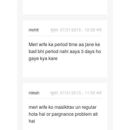
sa
mc
nahi
mohit
शुक्र, 07/31/2015 - 10:28 बजे
पर्मालिंक
Meri wife ka period time aa jane ke
Meri
bad bhi period nahi aaya 3 days ho
wife
gaye kya kare
ka
period
time
aa
nilesh
शुक्र, 07/31/2015 - 11:55 बजे
पर्मालिंक
meri wife ko masiktrav un regular
meri
hota hai or pargnance problem ati
wife
hai
ko
masiktrav