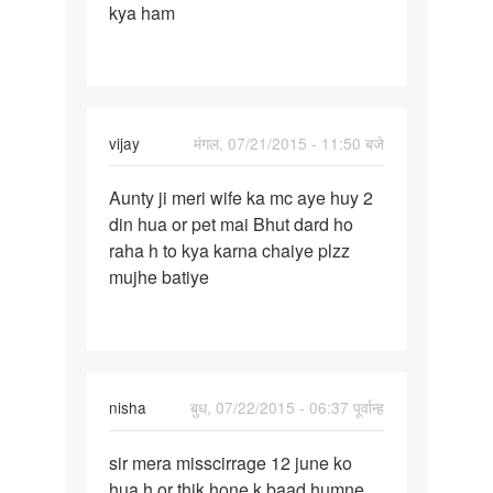
kya ham
aane
ke
4
din
sex
vijay
मंगल, 07/21/2015 - 11:50 बजे
Mar
पर्मालिंक
Aunty ji meri wife ka mc aye huy 2
Aunty
din hua or pet mai Bhut dard ho
ji
raha h to kya karna chaiye plzz
meri
mujhe batiye
wife
ka
mc
aye
nisha
बुध, 07/22/2015 - 06:37 पूर्वान्ह
पर्मालिंक
sir mera misscirrage 12 june ko
sir
hua h or thik hone k baad humne
mera