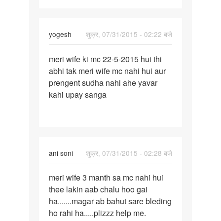
se
two
yogesh
शुक्र, 07/31/2015 - 02:22 बजे
पर्मालिंक
meri wife ki mc 22-5-2015 hui thi
meri
abhi tak meri wife mc nahi hui aur
wife
prengent sudha nahi ahe yavar
ki
kahi upay sanga
mc
22-
5-
2015
hui
ani soni
शुक्र, 07/31/2015 - 02:28 बजे
पर्मालिंक
meri wife 3 manth sa mc nahi hui
meri
thee lakin aab chalu hoo gai
wife
ha.......magar ab bahut sare bleding
3
ho rahi ha.....plizzz help me.
manth