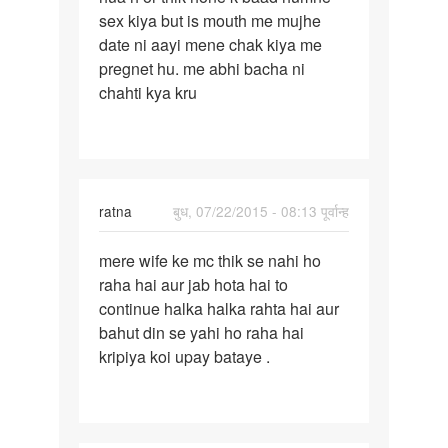
sex kiya but is mouth me mujhe
misscirrage
date ni aayi mene chak kiya me
12
pregnet hu. me abhi bacha ni
june
chahti kya kru
ratna
बुध, 07/22/2015 - 08:13 पूर्वान्ह
पर्मालिंक
mere wife ke mc thik se nahi ho
mere
raha hai aur jab hota hai to
wife
continue halka halka rahta hai aur
ke
bahut din se yahi ho raha hai
mc
kripiya koi upay bataye .
thik
se
nahi