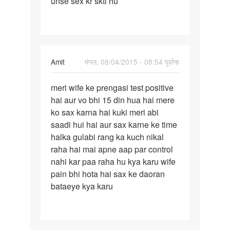
unse sex kr skti hu
ko
sex
ki
bahut
Amit
मंगल, 08/04/2015 - 08:54 पूर्वान्ह
पर्मालिंक
meri wife ke prengasi test positive
meri
hai aur vo bhi 15 din hua hai mere
wife
ko sax karna hai kuki meri abi
ke
saadi hui hai aur sax karne ke time
prengasi
halka gulabi rang ka kuch nikal
test
raha hai mai apne aap par control
nahi kar paa raha hu kya karu wife
pain bhi hota hai sax ke daoran
bataeye kya karu