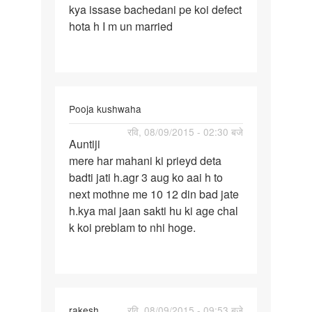
kya issase bachedani pe koi defect
date
hota h I m un married
20
fin
se
bnf
nhi
Pooja kushwaha
पर्मालिंक
रवि, 08/09/2015 - 02:30 बजे
Auntiji
Auntiji
mere har mahani ki prieyd deta
mere
badti jati h.agr 3 aug ko aai h to
har
next mothne me 10 12 din bad jate
mahani
h.kya mai jaan sakti hu ki age chal
ki
k koi preblam to nhi hoge.
rakesh
रवि, 08/09/2015 - 09:53 बजे