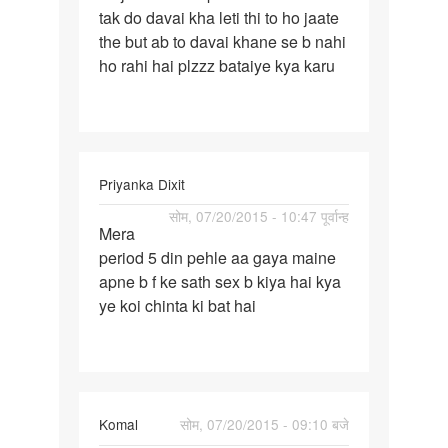
tak do davai kha leti thi to ho jaate
pahle
the but ab to davai khane se b nahi
bache
ho rahi hai plzzz bataiye kya karu
Priyanka Dixit
पर्मालिंक
सोम, 07/20/2015 - 10:47 पूर्वान्ह
Mera
Mera
period 5 din pehle aa gaya maine
period
apne b f ke sath sex b kiya hai kya
5
ye koi chinta ki bat hai
din
pehle
aa
Komal
सोम, 07/20/2015 - 09:10 बजे