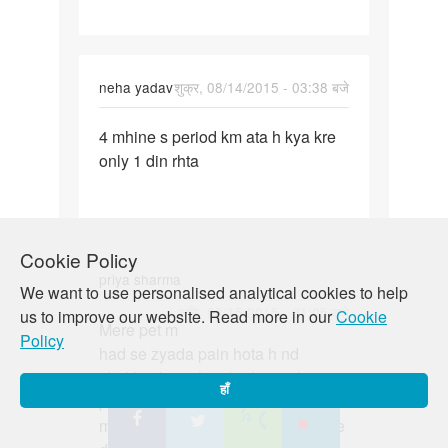
month
sae
halka
neha yadav
शुक्र, 08/14/2015 - 03:38 बजे
पर्मालिंक
4 mhine s period km ata h kya kre
4
only 1 din rhta
mhine
s
period
km
Cookie Policy
ata
priya sharma
h
We want to use personalised analytical cookies to help
kya
पर्मालिंक
शनि, 08/15/2015 - 01:05 बजे
us to improve our website. Read more in our
Cookie
Mere pet m
Mere
Policy
had se zyada pain hota h nd
pet
chakkar b ate h or b physicaly
m
हाँ
problm ho jati h m kya kru...ese m
had
mostly kya khana pina chaiye jisse
se