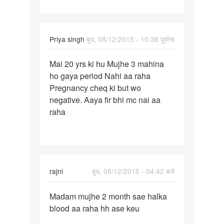
Priya singh
बुध, 08/12/2015 - 10:38 पूर्वान्ह
पर्मालिंक
Mai 20 yrs ki hu Mujhe 3 mahina
Mai
ho gaya period Nahi aa raha
20
Pregnancy cheq ki but wo
yrs
negative. Aaya fir bhi mc nai aa
ki
raha
hu
Mujhe
3
rajni
बुध, 08/12/2015 - 04:42 बजे
पर्मालिंक
Madam mujhe 2 month sae halka
Madam
blood aa raha hh ase keu
mujhe
2