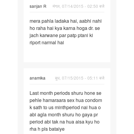
sanjan R
मंगल, 07/14/2015 - 02:50 बजे
पर्मालिंक
mera pahla ladaka hai, aabhi nahi
mera
ho raha hai kya karna hoga dr. se
pahla
jach karwane par patp ptani ki
ladaka
riport narmal hai
hai,
aabhi
anamika
बुध, 07/15/2015 - 05:11 बजे
पर्मालिंक
Last month periods shuru hone se
Last
pehle hamaraara sex hua condom
month
k sath to us minthperiod nai hua o
periods
abi agla month shuru ho gaya pr
shuru
period abi tak na hua aisa kyu ho
hone
rha h pls bataiye