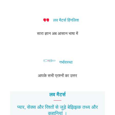
लड़कियों
जाने
में
चाहिए
नहीं
ओर
के
वाले
आम
करना
कैसे
लिए
आम
पूछे
चाहते
कदम
लव मैटर्स हिंगलिश
सुझाव
सवाल
गए
बढ़ाएं
सवाल
सारा ज्ञान अब आसान भाषा में
गर्भावस्था
आपके सभी प्रश्नों का उत्तर
लव मैटर्स
प्यार, सेक्स और रिश्तों से जुड़े बेझिझक
तथ्य
और
कहानियां
।