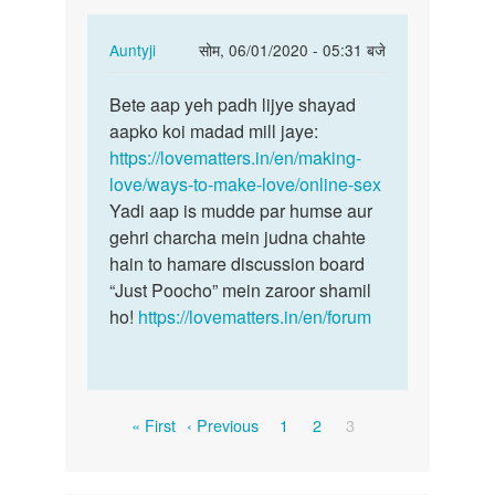
hai
In
Auntyji
सोम, 06/01/2020 - 05:31 बजे
reply
पर्मालिंक
to
Bete aap yeh padh lijye shayad
Bete
Mujhe
aapko koi madad mill jaye:
aap
online
https://lovematters.in/en/making-
yeh
sex
love/ways-to-make-love/online-sex
padh
karna
Yadi aap is mudde par humse aur
lijye…
hai
gehri charcha mein judna chahte
by
hain to hamare discussion board
Deepa
“Just Poocho” mein zaroor shamil
ho!
https://lovematters.in/en/forum
Pagination
First
Previous
Page
Page
Current
« First
‹ Previous
1
2
3
page
page
page