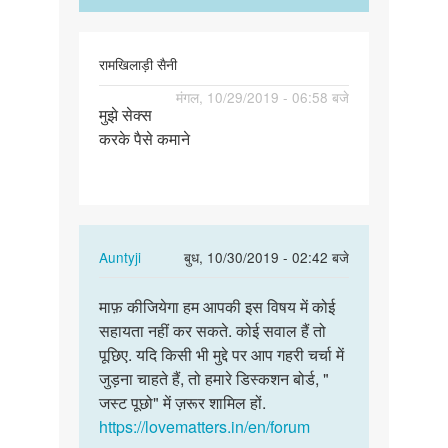
रामखिलाड़ी
सैनी
रामखिलाड़ी सैनी
पर्मालिंक
मंगल, 10/29/2019 - 06:58 बजे
मुझे सेक्स
मुझे
करके पैसे कमाने
सेक्स
करके
पैसे
कमाने
In
Auntyji
बुध, 10/30/2019 - 02:42 बजे
reply
पर्मालिंक
to
माफ़ कीजियेगा हम आपकी इस विषय में कोई
माफ़
मुझे
सहायता नहीं कर सकते. कोई सवाल हैं तो
कीजियेगा
सेक्स
पूछिए. यदि किसी भी मुद्दे पर आप गहरी चर्चा में
हम
करके
जुड़ना चाहते हैं, तो हमारे डिस्कशन बोर्ड, "
आपकी
पैसे
जस्ट पूछो" में ज़रूर शामिल हों.
इस
कमाने
https://lovematters.in/en/forum
विषय…
by