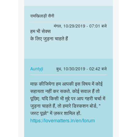
In
रामखिलाड़ी सैनी
reply
पर्मालिंक
मंगल, 10/29/2019 - 07:01 बजे
to
हम भी सेक्स
हम
Sorry
के लिए जुड़ना चाहते हैं
भी
bête!
सेक्स
Hum
के
is
लिए
bare
जुड़ना…
In
Auntyji
बुध, 10/30/2019 - 02:42 बजे
me…
reply
पर्मालिंक
by
to
माफ़ कीजियेगा हम आपकी इस विषय में कोई
माफ़
Auntyji
हम
सहायता नहीं कर सकते. कोई सवाल हैं तो
कीजियेगा
भी
पूछिए. यदि किसी भी मुद्दे पर आप गहरी चर्चा में
हम
सेक्स
जुड़ना चाहते हैं, तो हमारे डिस्कशन बोर्ड, "
आपकी
के
जस्ट पूछो" में ज़रूर शामिल हों.
इस
लिए
https://lovematters.in/en/forum
विषय…
जुड़ना…
by