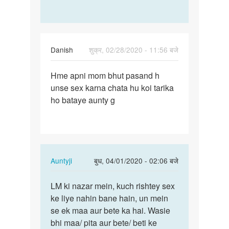
रामखिलाड़ी
सैनी
Danish
शुक्र, 02/28/2020 - 11:56 बजे
पर्मालिंक
Hme apni mom bhut pasand h
Hme
unse sex karna chata hu koi tarika
apni
ho bataye aunty g
mom
bhut
pasand
h…
In
Auntyji
बुध, 04/01/2020 - 02:06 बजे
reply
पर्मालिंक
to
LM ki nazar mein, kuch rishtey sex
LM
Hme
ke liye nahin bane hain, un mein
ki
apni
se ek maa aur bete ka hai. Wasie
nazar
mom
bhi maa/ pita aur bete/ beti ke
mein,