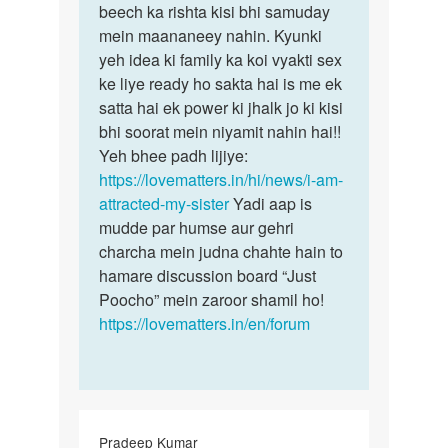
bhut
beech ka rishta kisi bhi samuday
kuch…
pasand
mein maananeey nahin. Kyunki
h…
yeh idea ki family ka koi vyakti sex
by
ke liye ready ho sakta hai is me ek
Danish
satta hai ek power ki jhalk jo ki kisi
bhi soorat mein niyamit nahin hai!!
Yeh bhee padh lijiye:
https://lovematters.in/hi/news/i-am-
attracted-my-sister
Yadi aap is
mudde par humse aur gehri
charcha mein judna chahte hain to
hamare discussion board “Just
Poocho” mein zaroor shamil ho!
https://lovematters.in/en/forum
Pradeep Kumar