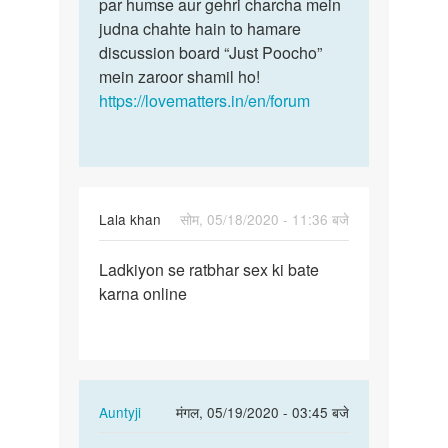
par humse aur gehri charcha mein
judna chahte hain to hamare
discussion board “Just Poocho”
mein zaroor shamil ho!
https://lovematters.in/en/forum
Lala khan
सोम, 05/18/2020 - 11:36 बजे
पर्मालिंक
Ladkiyon se ratbhar sex ki bate
Ladkiyon
karna online
se
ratbhar
sex
ki…
In
Auntyji
मंगल, 05/19/2020 - 03:45 बजे
reply
पर्मालिंक