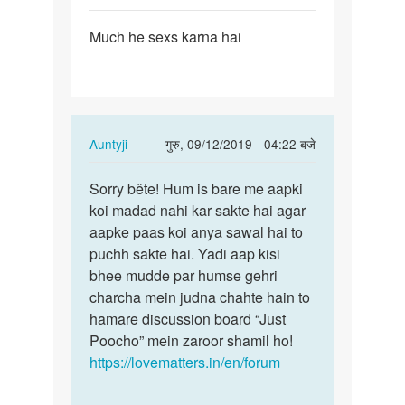
पर्मालिंक
Much he sexs karna hai
Much
he
sexs
karna
hai
In
Auntyji
गुरु, 09/12/2019 - 04:22 बजे
reply
पर्मालिंक
to
Sorry bête! Hum is bare me aapki
Sorry
Much
koi madad nahi kar sakte hai agar
bête!
he
aapke paas koi anya sawal hai to
Hum
sexs
puchh sakte hai. Yadi aap kisi
is
karna
bhee mudde par humse gehri
bare
hai
charcha mein judna chahte hain to
me…
by
hamare discussion board “Just
Aditya
Poocho” mein zaroor shamil ho!
https://lovematters.in/en/forum