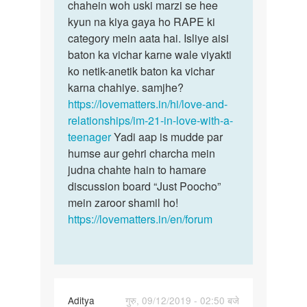
sal
chahein woh uski marzi se hee
bhee
ki
kyun na kiya gaya ho RAPE ki
nahi…
h
category mein aata hai. Isliye aisi
aaur…
baton ka vichar karne wale viyakti
by
ko netik-anetik baton ka vichar
krishan
karna chahiye. samjhe?
https://lovematters.in/hi/love-and-
relationships/im-21-in-love-with-a-
teenager
Yadi aap is mudde par
humse aur gehri charcha mein
judna chahte hain to hamare
discussion board “Just Poocho”
mein zaroor shamil ho!
https://lovematters.in/en/forum
Aditya
गुरु, 09/12/2019 - 02:50 बजे