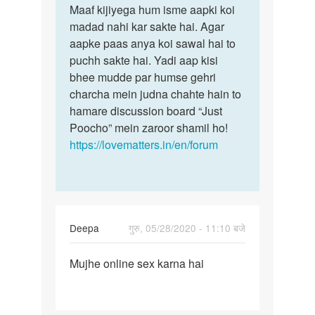
to
Maaf kijiyega hum isme aapki koi
Maaf
Ladkiyon
madad nahi kar sakte hai. Agar
kijiyega
se
aapke paas anya koi sawal hai to
hum
ratbhar
puchh sakte hai. Yadi aap kisi
isme
sex
bhee mudde par humse gehri
aapki…
ki…
charcha mein judna chahte hain to
by
hamare discussion board “Just
Lala
Poocho” mein zaroor shamil ho!
khan
https://lovematters.in/en/forum
Deepa
गुरु, 05/28/2020 - 11:10 बजे
पर्मालिंक
Mujhe online sex karna hai
Mujhe
online
sex
karna