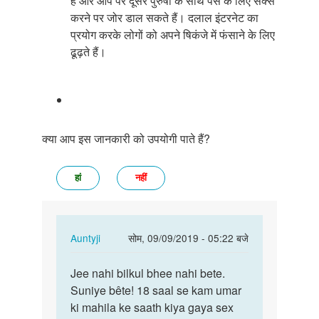
हैं और आप पर दूसरे पुरुषों के साथ पैसे के लिए सेक्स
करने पर जोर डाल सकते हैं। दलाल इंटरनेट का
प्रयोग करके लोगों को अपने षिकंजे में फंसाने के लिए
ढूढ़ते हैं।
क्या आप इस जानकारी को उपयोगी पाते हैं?
हां
नहीं
In
Auntyji
सोम, 09/09/2019 - 05:22 बजे
reply
पर्मालिंक
to
Jee nahi bilkul bhee nahi bete.
Jee
larkiya
Suniye bête! 18 saal se kam umar
nahi
15
ki mahila ke saath kiya gaya sex
bilkul