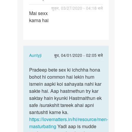
पर्मालिंक
शुक्र, 03/27/2020 - 04:18 बजे
Mai sexx
Mai
karna hai
sexx
karna
hai
In
Auntyji
बुध, 04/01/2020 - 02:05 बजे
reply
पर्मालिंक
to
Pradeep bete sex ki ichchha hona
Pradeep
Mai
bohot hi common hai lekin hum
bete
sexx
ismein aapki koi sahayata nahi kar
sex
karna
sakte hai. Aap hastmethun try kar
ki
hai
saktay hain kyunki Hastmaithun ek
ichchha…
by
safe /surakshit tareek ahai apni
Pradeep
santushti karne ka.
Kumar
https://lovematters.in/hi/resource/men-
masturbating
Yadi aap is mudde