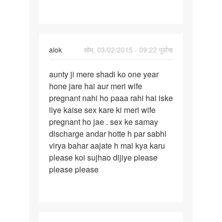
mhene
ho
alok
सोम, 03/02/2015 - 09:22 पूर्वान्ह
पर्मालिंक
aunty ji mere shadi ko one year
aunty
hone jare hai aur meri wife
ji
pregnant nahi ho paaa rahi hai iske
mere
liye kaise sex kare ki meri wife
shadi
pregnant ho jae . sex ke samay
ko
discharge andar hotte h par sabhi
one
virya bahar aajate h mai kya karu
please koi sujhao dijiye please
please please