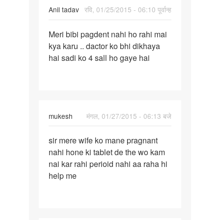
Anil tadav
रवि, 01/25/2015 - 06:10 पूर्वान्ह
पर्मालिंक
Meri bibi pagdent nahi ho rahi mai
Meri
kya karu .. dactor ko bhi dikhaya
bibi
hai sadi ko 4 sall ho gaye hai
pagdent
nahi
ho
mukesh
मंगल, 01/27/2015 - 06:13 बजे
पर्मालिंक
sir mere wife ko mane pragnant
sir
nahi hone ki tablet de the wo kam
mere
nai kar rahi perioid nahi aa raha hi
wife
help me
ko
mane