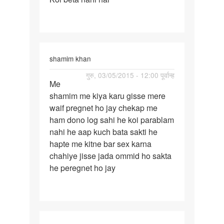
mein
shamim khan
पर्मालिंक
गुरु, 03/05/2015 - 12:00 पूर्वान्ह
Me
Me
shamim me kiya karu gisse mere
shamim
waif pregnet ho jay chekap me
me
ham dono log sahi he koi parablam
kiya
nahi he aap kuch bata sakti he
karu
hapte me kitne bar sex karna
gisse
chahiye jisse jada ommid ho sakta
he peregnet ho jay