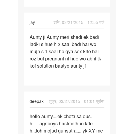
jay
शनि, 03/21/2015 - 12:55 बजे
पर्मालिंक
Aunty ji Aunty meri shadi ek badi
Aunty
ladki s hue h 2 saal badi hai wo
ji
mujh s 1 saal ho gya sex krte hai
roz but pregnant ni hue wo abhi tk
koi solution baatye aunty ji
deepak
शुक्र, 03/27/2015 - 01:01 पूर्वान्ह
पर्मालिंक
hello aunty....ek chota sa qus.
hello
h......agr boys hastmethun krte
aunty....ek
h...toh mojud gunsutra....lyk XY me
chota