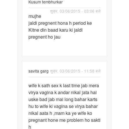
Kusum tembhurkar
पर्मालिंक
शुक्र, 03/06/2015 - 03:06 बजे
mujhe
mujhe
jaldi pregnent hona h period ke
jaldi
Kitne din baad karu ki jaldi
pregnent
pregnent ho jau
hona
h
savita garg
शुक्र, 03/06/2015 - 11:58 बजे
पर्मालिंक
wife k sath sex k last time jab mera
wife
virya vagina k andar nikal jata hai
k
uske bad jab mai long bahar karts
sath
hu to wife ki vagina se virya bahar
sex
nikal aata h ,mam ka ye wife ko
k
pregnant hone me problem ho sakti
last
h
time