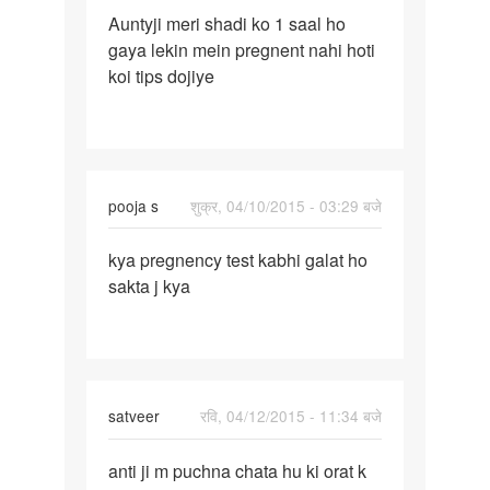
पर्मालिंक
Auntyji meri shadi ko 1 saal ho
Auntyji
gaya lekin mein pregnent nahi hoti
meri
koi tips dojiye
shadi
ko
1
saal
pooja s
शुक्र, 04/10/2015 - 03:29 बजे
पर्मालिंक
kya pregnency test kabhi galat ho
kya
sakta j kya
pregnency
test
kabhi
satveer
रवि, 04/12/2015 - 11:34 बजे
पर्मालिंक
anti ji m puchna chata hu ki orat k
anti