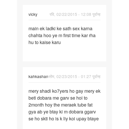
vicky
रवि, 02/22/2015 - 12:08 पूर्वान्ह
पर्मालिंक
main ek ladki ke sath sex karna
main
chahta hoo ye m first time kar rha
ek
hu to kaise karu
ladki
ke
sath
sex
kahkashan
सोम, 02/23/2015 - 01:27 पूर्वान्ह
पर्मालिंक
mery shadi ko7yers ho gay mery ek
mery
beti dobara me garv se hoi to
shadi
2month hoy the meraek tube fat
ko7yers
gya ab ye btay ki m dobara ggarv
ho
se ho skti ho is k liy koi upay btaye
gay