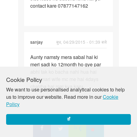
contact kare 07877147162
kisse
nu
baccha
lena
hai
sanjay
बुध, 04/29/2015 - 01:39 बजे
पर्मालिंक
Aunty namsty mera sabal hai ki
Aunty
meri sadi ko 12month ho gye par
namsty
abhi tak ko bacha nahi hua hai
mera
Cookie Policy
abhi mari wife mc me hai 4days
sabal
chalrha hai mai kya karu
hai
We want to use personalised analytical cookies to help
us to improve our website. Read more in our
Cookie
Policy
हाँ
naina
गुरु, 04/30/2015 - 04:58 बजे
पर्मालिंक