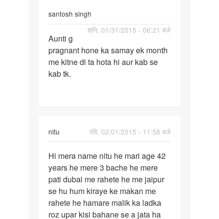
santosh singh
पर्मालिंक
शनि, 01/31/2015 - 06:21 बजे
Aunti g
Aunti
pragnant hone ka samay ek month
g
me kitne di ta hota hi aur kab se
pragnant
kab tk.
hone
ka
nitu
रवि, 02/01/2015 - 11:58 बजे
पर्मालिंक
Hi mera name nitu he mari age 42
Hi
years he mere 3 bache he mere
mera
pati dubai me rahete he me jaipur
name
se hu hum kiraye ke makan me
nitu
rahete he hamare malik ka ladka
he
roz upar kisi bahane se a jata ha
mari