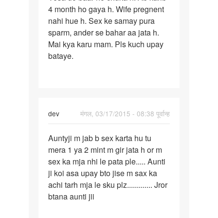
4 month ho gaya h. Wife pregnent
nahi hue h. Sex ke samay pura
sparm, ander se bahar aa jata h.
Mai kya karu mam. Pls kuch upay
bataye.
dev
मंगल, 03/17/2015 - 08:38 पूर्वान्ह
पर्मालिंक
Auntyji m jab b sex karta hu tu
Auntyji
mera 1 ya 2 mint m gir jata h or m
m
sex ka mja nhi le pata ple..... Aunti
jab
ji koi asa upay bto jise m sax ka
b
achi tarh mja le sku plz............. Jror
sex
btana aunti jii
karta
hu