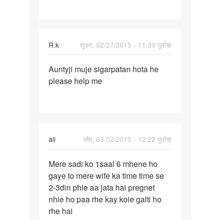
R.k
शुक्र, 02/27/2015 - 11:39 पूर्वान्ह
पर्मालिंक
Auntyji muje sigarpatan hota he
Auntyji
please help me
muje
sigarpatan
hota
ali
सोम, 03/02/2015 - 12:22 पूर्वान्ह
पर्मालिंक
Mere sadi ko 1saal 6 mhene ho
Mere
gaye to mere wife ka time time se
sadi
2-3din phle aa jata hai pregnet
ko
nhie ho paa rhe kay koie galti ho
1saal
rhe hai
6