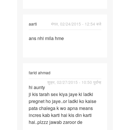
aarti
मंगल, 02/24/2015 - 12:54 बजे
पर्मालिंक
ans nhi mila hme
ans
nhi
mila
hme
farid ahmad
पर्मालिंक
शुक्र, 02/27/2015 - 10:50 पूर्वान्ह
hi aunty
hi
ji kis tarah sex kiya jaye ki ladki
aunty
pregnet ho jaye..or ladki ko kaise
ji
pata chalega k wo apna means
kis
incres kab karti hai kis din karti
tarah
hai..plzzz jawab zaroor de
sex