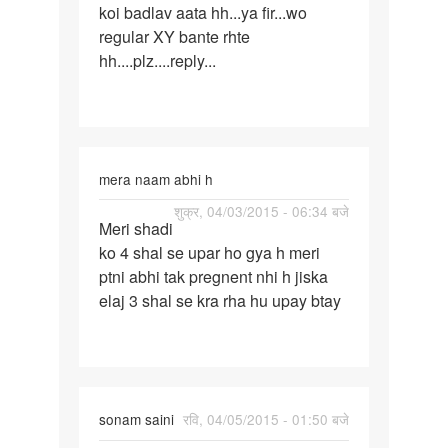
koi badlav aata hh...ya fir...wo
sa
regular XY bante rhte
hh....plz....reply...
mera naam abhi h
पर्मालिंक
शुक्र, 04/03/2015 - 06:34 बजे
Meri shadi
Meri
ko 4 shal se upar ho gya h meri
shadi
ptni abhi tak pregnent nhi h jiska
ko
elaj 3 shal se kra rha hu upay btay
4
shal
se
upar
sonam saini
रवि, 04/05/2015 - 01:50 बजे