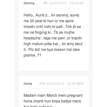
Sammy
सोम, 03/02/2015 - 03:24 बजे
पर्मालिंक
Hello.. Aunti ji... Im sammy, aunty
Hello..
me 20 year ki hun or me apne
Aunti
imostn cntrl nahi kr pati.. Toh jb se
ji...
me ne fingrng ki.. Tb se mujhe
Im
headache , legs me pain ,or tmprtn
sammy,
high malum pdta hai... Im wrry abut
it.. Plz tell me kya reason hai iske
pishhe..??
hema
मंगल, 03/03/2015 - 10:54 पूर्वान्ह
पर्मालिंक
Madam main March mein pregnant
Madam
hona chahti hun kirpa battye mera
main
Koi beta nahi hai
March