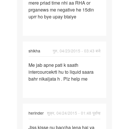
mere priad time nhi aa RHA or
mere
prganews me negative he 15din
priad
uprr ho bye upay btaiye
time
nhi
aa
RHA
or
shikha
गुरु, 04/23/2015 - 03:43 बजे
पर्मालिंक
Me jab apne pati k saath
Me
intercourcekrti hu to liquid saara
jab
bahr nikaljata h . Plz help me
apne
pati
k
saath
herinder
शुक्र, 04/24/2015 - 01:48 पूर्वान्ह
पर्मालिंक
Jiss kisse nu baccha lena hai ya
Jiss