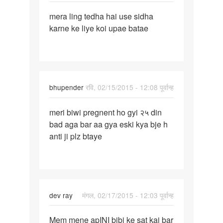
पर्मालिंक
mera ling tedha hai use sidha
mera
karne ke liye koi upae batae
ling
tedha
hai
use
sidha
bhupender
रवि, 02/15/2015 - 12:08 पूर्वान्ह
पर्मालिंक
meri biwi pregnent ho gyi २५ din
meri
bad aga bar aa gya eski kya bje h
biwi
anti ji plz btaye
pregnent
ho
gyi
२५
dev ray
मंगल, 02/17/2015 - 12:03 पूर्वान्ह
पर्मालिंक
Mem mene apINI bibi ke sat kai bar
Mem