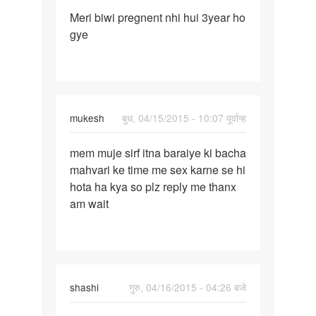
पर्मालिंक
Meri biwi pregnent nhi hui 3year ho
Meri
gye
biwi
pregnent
nhi
hui
mukesh
बुध, 04/15/2015 - 10:07 पूर्वान्ह
पर्मालिंक
mem muje sirf itna baraiye ki bacha
mem
mahvari ke time me sex karne se hi
muje
hota ha kya so plz reply me thanx
sirf
am wait
itna
baraiye
ki
shashi
गुरु, 04/16/2015 - 04:26 बजे
पर्मालिंक