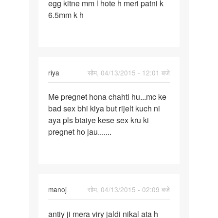
egg kitne mm l hote h meri patni k
ji
6.5mm k h
m
puchna
chata
hu
ki
riya
सोम, 04/13/2015 - 12:01 बजे
पर्मालिंक
Me pregnet hona chahti hu...mc ke
Me
bad sex bhi kiya but rijelt kuch ni
pregnet
aya pls btaiye kese sex kru ki
hona
pregnet ho jau.......
chahti
hu..
manoj
सोम, 04/13/2015 - 02:09 बजे
पर्मालिंक
antiy ji mera viry jaldi nikal ata h
antiy