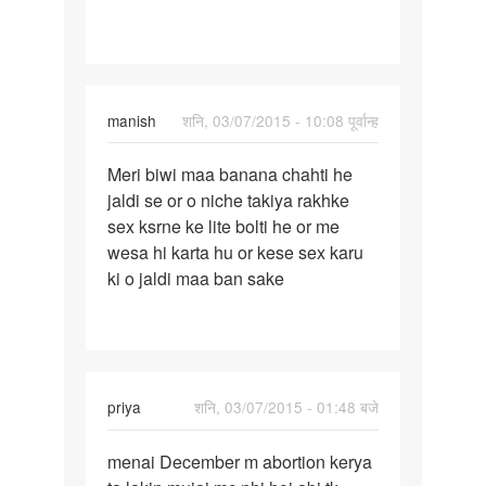
manish
शनि, 03/07/2015 - 10:08 पूर्वान्ह
पर्मालिंक
Meri biwi maa banana chahti he
Meri
jaldi se or o niche takiya rakhke
biwi
sex ksrne ke lite bolti he or me
maa
wesa hi karta hu or kese sex karu
banana
ki o jaldi maa ban sake
chahti
priya
शनि, 03/07/2015 - 01:48 बजे
पर्मालिंक
menai December m abortion kerya
menai