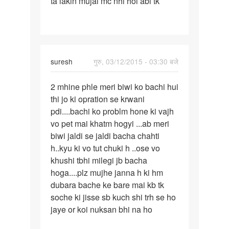
ta lakin mujai mc nhi hoi abi tk
December
m
abortion
suresh
गुरु, 03/12/2015 - 03:30 बजे
पर्मालिंक
2 mhine phle meri biwi ko bachi hui
2
thi jo ki opration se krwani
mhine
pdi....bachi ko problm hone ki vajh
phle
vo pet mai khatm hogyi ...ab meri
meri
biwi jaldi se jaldi bacha chahti
biwi
h..kyu ki vo tut chuki h ..ose vo
ko
khushi tbhi milegi jb bacha
hoga....plz mujhe janna h ki hm
dubara bache ke bare mai kb tk
soche ki jisse sb kuch shi trh se ho
jaye or koi nuksan bhi na ho