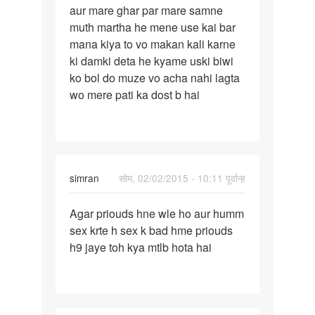
aur mare ghar par mare samne
age
muth martha he mene use kai bar
mana kiya to vo makan kali karne
ki damki deta he kyame uski biwi
ko bol do muze vo acha nahi lagta
wo mere pati ka dost b hai
simran
सोम, 02/02/2015 - 10:11 पूर्वान्ह
पर्मालिंक
Agar priouds hne wle ho aur humm
Agar
sex krte h sex k bad hme priouds
priouds
h9 jaye toh kya mtlb hota hai
hne
wle
ho
aur