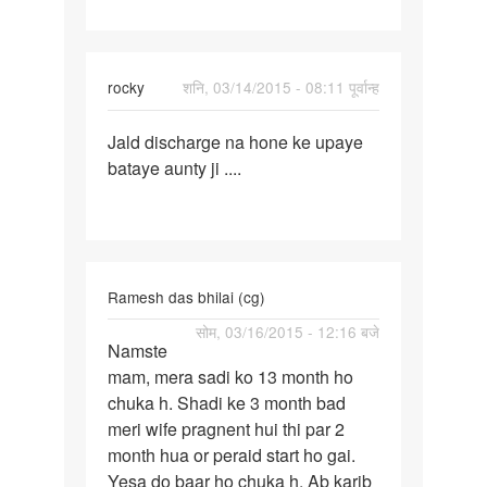
rocky
शनि, 03/14/2015 - 08:11 पूर्वान्ह
पर्मालिंक
Jald discharge na hone ke upaye
Jald
bataye aunty ji ....
discharge
na
hone
ke
Ramesh das bhilai (cg)
पर्मालिंक
सोम, 03/16/2015 - 12:16 बजे
Namste
Namste
mam, mera sadi ko 13 month ho
mam,
chuka h. Shadi ke 3 month bad
meri wife pragnent hui thi par 2
month hua or peraid start ho gai.
Yesa do baar ho chuka h. Ab karib