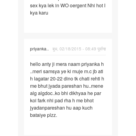
sex kya lek in WO oergent Nhi hot I
mene
kya karu
apINI
bibi
ke
sat
priyanka..
बुध, 02/18/2015 - 08:49 पूर्वान्ह
पर्मालिंक
hello anty ji mera naam priyanka h
hello
..meri samsya ye ki muje m.c jb ati
anty
h lagatar 20-22 dino tk chati rehti h
ji
me bhut jyada pareshan hu..mene
mera
alg algdoc..ko bhi dikhyaa he par
naam
koi fark nhi pad rha h me bhot
jyadanpareshan hu aap kuch
bataiye plzz.