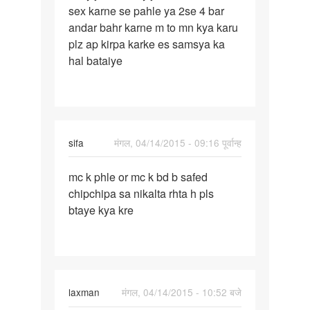
sex karne se pahle ya 2se 4 bar
ji
andar bahr karne m to mn kya karu
mera
plz ap kirpa karke es samsya ka
viry
hal bataiye
jaldi
sifa
मंगल, 04/14/2015 - 09:16 पूर्वान्ह
पर्मालिंक
mc k phle or mc k bd b safed
mc
chipchipa sa nikalta rhta h pls
k
btaye kya kre
phle
or
mc
k
bd
laxman
मंगल, 04/14/2015 - 10:52 बजे
b
safed