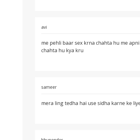
ka
mansik
shi
avi
nhi
h
पर्मालिंक
me pehli baar sex krna chahta hu me apni
me
chahta hu kya kru
pehli
baar
sex
krna
chahta
sameer
पर्मालिंक
mera ling tedha hai use sidha karne ke liy
mera
ling
tedha
hai
use
bhupender