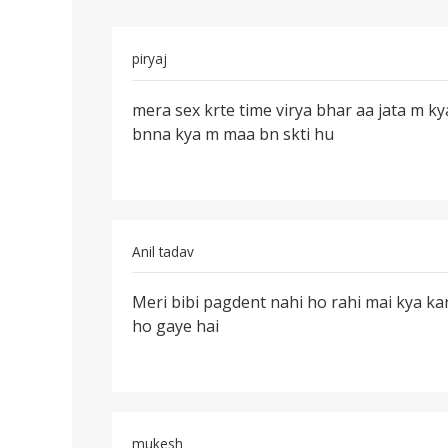
piryaj
पर्मालिंक
mera sex krte time virya bhar aa jata m ky
mera
bnna kya m maa bn skti hu
sex
krte
time
virya
bhar
Anil tadav
पर्मालिंक
Meri bibi pagdent nahi ho rahi mai kya karu
Meri
ho gaye hai
bibi
pagdent
nahi
ho
mukesh