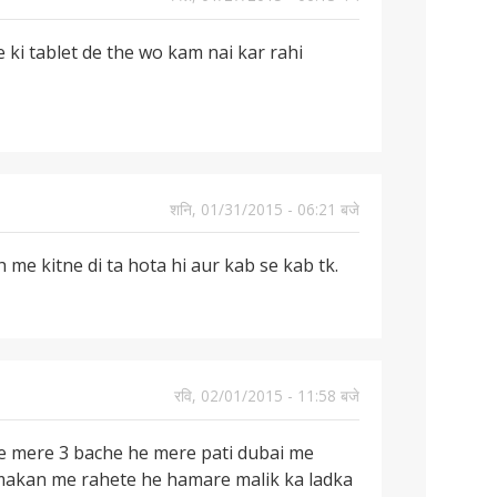
ki tablet de the wo kam nai kar rahi
शनि, 01/31/2015 - 06:21 बजे
e kitne di ta hota hi aur kab se kab tk.
रवि, 02/01/2015 - 11:58 बजे
e mere 3 bache he mere pati dubai me
 makan me rahete he hamare malik ka ladka