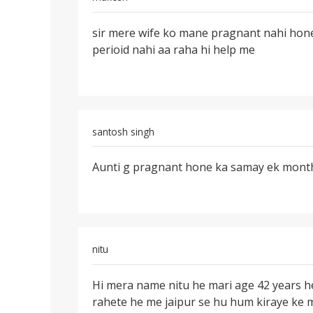
पर्मालिंक
sir mere wife ko mane pragnant nahi hone 
sir
perioid nahi aa raha hi help me
mere
wife
ko
mane
santosh singh
पर्मालिंक
Aunti g pragnant hone ka samay ek month m
Aunti
g
pragnant
hone
ka
nitu
पर्मालिंक
Hi mera name nitu he mari age 42 years h
Hi
rahete he me jaipur se hu hum kiraye ke
mera