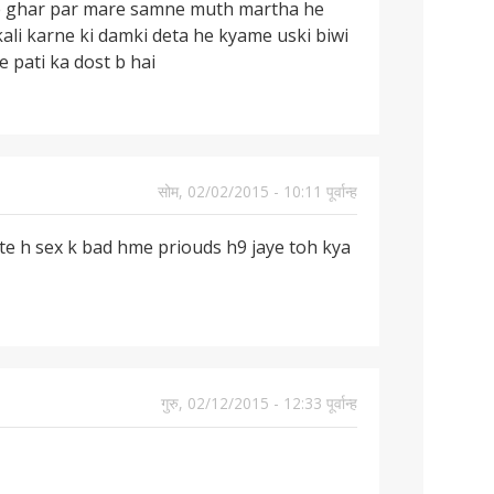
are ghar par mare samne muth martha he
li karne ki damki deta he kyame uski biwi
 pati ka dost b hai
सोम, 02/02/2015 - 10:11 पूर्वान्ह
e h sex k bad hme priouds h9 jaye toh kya
गुरु, 02/12/2015 - 12:33 पूर्वान्ह