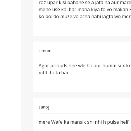
roz upar kisi bahane se a jata ha aur m
name
mene use kai bar mana kiya to vo makan ka
nitu
ko bol do muze vo acha nahi lagta wo mere
he
mari
age
simran
पर्मालिंक
Agar priouds hne wle ho aur humm sex krt
Agar
mtlb hota hai
priouds
hne
wle
ho
aur
sanoj
पर्मालिंक
mere Wafe ka mansik shi nhi h pulse helf
mere
Wafe