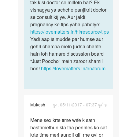
Sir
tak kisi doctor se millein hai? Ek
Kya
meri
vishagya ya achche panjikrit doctor
aap
shadi
se consult kijiye. Aur jaldi
is
ko
pregnancy ke tips yaha pahdiye:
bare
8
https://lovematters.in/hi/resource/tips
mein
minth
Yadi aap is mudde par humse aur
ho
gehri charcha mein judna chahte
by
hain toh hamare discussion board
razia
“Just Poocho” mein zaroor shamil
hon!
https://lovematters.in/en/forum
Mukesh
गुरु, 05/11/2017 - 07:37 पूर्वान्ह
पर्मालिंक
Mene sex krte time wife k sath
Mene
hasthmethun kia tha pennies ko saf
sex
krte time meri aungli gili rhe gyi or
krte