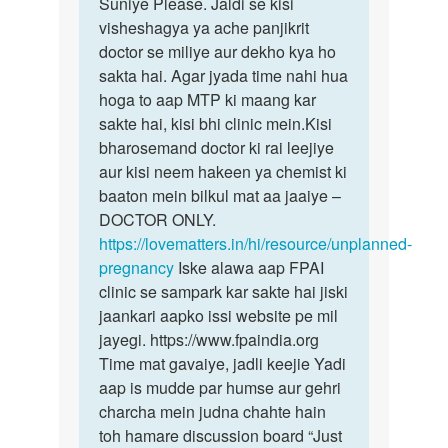
to
Suniye Please. Jaldi se kisi
Suniye
mam
visheshagya ya ache panjikrit
Please.
mare
doctor se miliye aur dekho kya ho
Jaldi
ek
sakta hai. Agar jyada time nahi hua
se
fd
hoga to aap MTP ki maang kar
kisi
hai
sakte hai, kisi bhi clinic mein.Kisi
vo
bharosemand doctor ki rai leejiye
1
aur kisi neem hakeen ya chemist ki
month
baaton mein bilkul mat aa jaaiye –
by
DOCTOR ONLY.
price
https://lovematters.in/hi/resource/unplanned-
pregnancy
Iske alawa aap FPAI
clinic se sampark kar sakte hai jiski
jaankari aapko issi website pe mil
jayegi. https://www.fpaindia.org
Time mat gavaiye, jadli keejie Yadi
aap is mudde par humse aur gehri
charcha mein judna chahte hain
toh hamare discussion board “Just