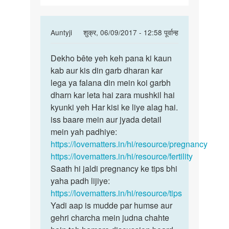
In
Auntyji
शुक्र, 06/09/2017 - 12:58 पूर्वान्ह
reply
पर्मालिंक
to
Dekho bête yeh keh pana ki kaun
Dekho
mam..mujje
kab aur kis din garb dharan kar
bête
please
lega ya falana din mein koi garbh
yeh
advice
dharn kar leta hai zara mushkil hai
keh
by
kyunki yeh Har kisi ke liye alag hai.
pana
meenu
iss baare mein aur jyada detail
ki
guleria...
mein yah padhiye:
https://lovematters.in/hi/resource/pregnancy
https://lovematters.in/hi/resource/fertility
Saath hi jaldi pregnancy ke tips bhi
yaha padh lijiye:
https://lovematters.in/hi/resource/tips
Yadi aap is mudde par humse aur
gehri charcha mein judna chahte