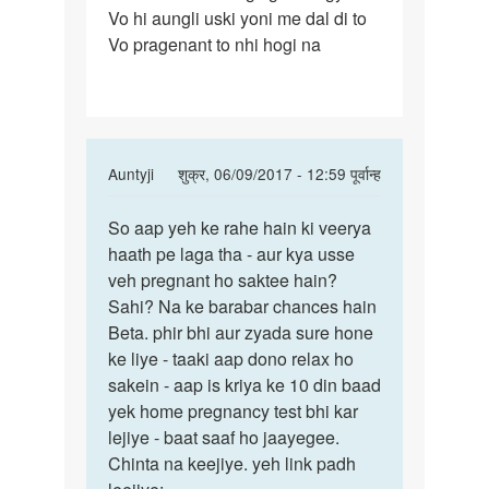
Vo hi aungli uski yoni me dal di to
time
Vo pragenant to nhi hogi na
wife
k
In
Auntyji
शुक्र, 06/09/2017 - 12:59 पूर्वान्ह
reply
पर्मालिंक
to
So aap yeh ke rahe hain ki veerya
So
Mene
haath pe laga tha - aur kya usse
aap
sex
veh pregnant ho saktee hain?
yeh
krte
Sahi? Na ke barabar chances hain
ke
time
Beta. phir bhi aur zyada sure hone
rahe
wife
ke liye - taaki aap dono relax ho
hain
k
sakein - aap is kriya ke 10 din baad
ki
by
yek home pregnancy test bhi kar
Mukesh
lejiye - baat saaf ho jaayegee.
Chinta na keejiye. yeh link padh