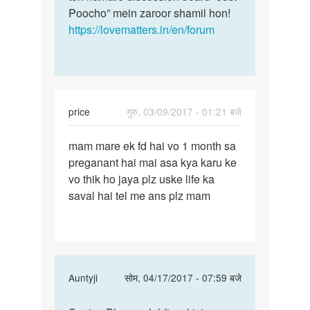
Poocho” mein zaroor shamil hon!
https://lovematters.in/en/forum
price
गुरु, 03/09/2017 - 01:21 बजे
पर्मालिंक
mam mare ek fd hai vo 1 month sa
mam
preganant hai mai asa kya karu ke
mare
vo thik ho jaya plz uske life ka
ek
saval hai tel me ans plz mam
fd
hai
vo
1
month
In
Auntyji
सोम, 04/17/2017 - 07:59 बजे
reply
पर्मालिंक