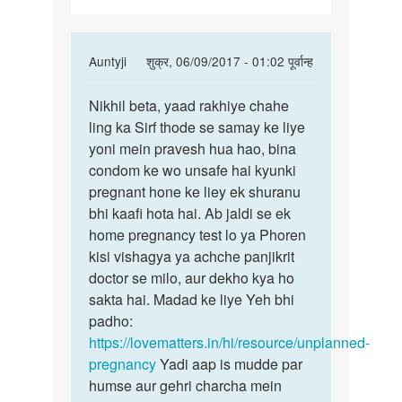
In
Auntyji
शुक्र, 06/09/2017 - 01:02 पूर्वान्ह
reply
पर्मालिंक
to
Nikhil beta, yaad rakhiye chahe
Nikhil
Main
ling ka Sirf thode se samay ke liye
beta,
Maine
yoni mein pravesh hua hao, bina
yaad
apni
condom ke wo unsafe hai kyunki
rakhiye
gf
pregnant hone ke liey ek shuranu
SE
bhi kaafi hota hai. Ab jaldi se ek
sex
home pregnancy test lo ya Phoren
by
kisi vishagya ya achche panjikrit
Nikhil
doctor se milo, aur dekho kya ho
sakta hai. Madad ke liye Yeh bhi
padho:
https://lovematters.in/hi/resource/unplanned-
pregnancy
Yadi aap is mudde par
humse aur gehri charcha mein