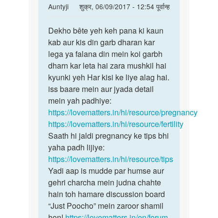
In
Auntyji
शुक्र, 06/09/2017 - 12:54 पूर्वान्ह
reply
पर्मालिंक
to
Dekho bête yeh keh pana ki kaun
Dekho
mene
kab aur kis din garb dharan kar
bête
apne
lega ya falana din mein koi garbh
yeh
wife
dharn kar leta hai zara mushkil hai
keh
ko
kyunki yeh Har kisi ke liye alag hai.
pana
mc
iss baare mein aur jyada detail
ki
ke
mein yah padhiye:
by
https://lovematters.in/hi/resource/pregnancy
Anonymous
https://lovematters.in/hi/resource/fertility
Saath hi jaldi pregnancy ke tips bhi
yaha padh lijiye:
https://lovematters.in/hi/resource/tips
Yadi aap is mudde par humse aur
gehri charcha mein judna chahte
hain toh hamare discussion board
“Just Poocho” mein zaroor shamil
hon!
https://lovematters.in/en/forum