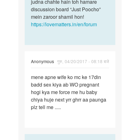
judna chahte hain toh hamare
discussion board “Just Poocho”
mein zaroor shamil hon!
https://lovematters.in/en/forum
Anonymous
गुरु, 04/20/2017 - 08:18 बजे
पर्मालिंक
mene apne wife ko mc ke 17din
mene
badd sex kiya ab WO pregnant
apne
hogi kya me force me hu baby
wife
chiya huje next yrr ghrr aa paunga
ko
plz tell me .....
mc
ke