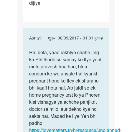
dijiye
hai
bina
In
Auntyji
शुक्र, 06/09/2017 - 01:01 पूर्वान्ह
reply
पर्मालिंक
to
Raj beta, yaad rakhiye chahe ling
Raj
Sar
ka Sirf thode se samay ke liye yoni
beta,
Maine
mein pravesh hua hao, bina
yaad
sex
condom ke wo unsafe hai kyunki
rakhiye
kiya
pregnant hone ke liey ek shuranu
chahe
hai
bhi kaafi hota hai. Ab jaldi se ek
bina
home pregnancy test lo ya Phoren
by
kisi vishagya ya achche panjikrit
raj
doctor se milo, aur dekho kya ho
marko
sakta hai. Madad ke liye Yeh bhi
padho:
https://lovematters.in/hi/resource/unplanned-