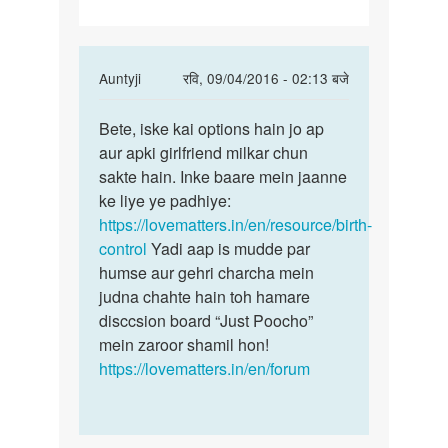
In
Auntyji
रवि, 09/04/2016 - 02:13 बजे
reply
पर्मालिंक
to
Bete, iske kai options hain jo ap
Bete,
Aunty
aur apki girlfriend milkar chun
iske
ji.mai
sakte hain. Inke baare mein jaanne
kai
apni
ke liye ye padhiye:
options
gf
https://lovematters.in/en/resource/birth-
hain
ke
control
Yadi aap is mudde par
sath
humse aur gehri charcha mein
by
judna chahte hain toh hamare
mohd.imrankhan
disccsion board “Just Poocho”
3150
mein zaroor shamil hon!
https://lovematters.in/en/forum