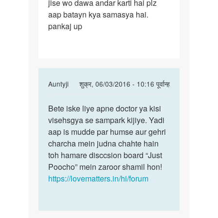
jise wo dawa andar karti hai plz
mujhko
aap batayn kya samasya hai.
ek
pankaj up
In
Auntyji
शुक्र, 06/03/2016 - 10:16 पूर्वान्ह
reply
पर्मालिंक
to
Bete iske liye apne doctor ya kisi
Bete
Docter
visehsgya se sampark kijiye. Yadi
iske
g
aap is mudde par humse aur gehri
liye
main
charcha mein judna chahte hain
apne
aap
toh hamare disccsion board “Just
doctor
mujhko
Poocho” mein zaroor shamil hon!
ya
ek
https://lovematters.in/hi/forum
by
Anonymous