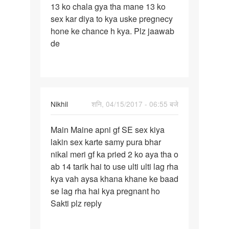
13 ko chala gya tha mane 13 ko
gf
sex kar diya to kya uske pregnecy
ko
hone ke chance h kya. Plz jaawab
bina
de
Nikhil
शनि, 04/15/2017 - 06:55 बजे
पर्मालिंक
Main Maine apni gf SE sex kiya
Main
lakin sex karte samy pura bhar
Maine
nikal meri gf ka pried 2 ko aya tha o
apni
ab 14 tarik hai to use ulti ulti lag rha
gf
kya vah aysa khana khane ke baad
SE
se lag rha hai kya pregnant ho
sex
Sakti plz reply