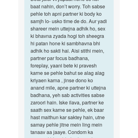
mam
baat nahin, don’t worry. Toh sabse
jaldi
main
pehle toh apni partner ki body ko
viryapaat
sex
samjh lo- usko time de do. Aur yadi
hone
main
shareer mein uttejna adhik ho, sex
se
jyada
ki bhavna zyada hogi toh sheegra
time
hi patan hone ki sambhavna bhi
by
adhik ho sakti hai. Aisi stithi mein,
monu
partner par focus badhana,
foreplay, yaani bete ki pravesh
karne se pehle bahut se alag alag
kriyaen karna , jinse dono ko
anand mile, apne partner ki uttejna
badhana, yeh sab activities sabse
zaroori hain. Iske ilava, partner ke
saath sex karne se pehle, ek baar
hast maithun kar saktey hain, utne
samay pehle jitne mein ling mein
tanaav aa jaaye. Condom ka