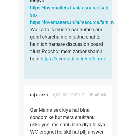
leejiye:
https://lovematters.in/hi/resource/safe-
sex
https://lovematters.in/hi/resource/fertility
Yadi aap is mudde par humse aur
gehri charcha mein judna chahte
hain toh hamare discussion board
“Just Poocho” mein zaroor shamil
hon!
https://lovematters.in/en/forum
raj marko
शुक्र, 05/19/2017 - 05:46 बजे
पर्मालिंक
Sar Maine sex kiya hai bina
Sar
condom ke but mera shuktanu
Maine
uske yoni me nahi Jane diya to kya
sex
WO pregnet ho skti hai plij answer
kiya