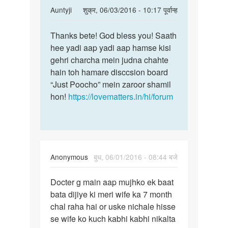
In
Auntyji
शुक्र, 06/03/2016 - 10:17 पूर्वान्ह
reply
पर्मालिंक
to
Thanks bete! God bless you! Saath
Thanks
mai
hee yadi aap yadi aap hamse kisi
bete!
ni
gehri charcha mein judna chahte
God
janta
hain toh hamare disccsion board
bless
aunty
“Just Poocho” mein zaroor shamil
you!
g
hon!
https://lovematters.in/hi/forum
aap
kon
by
student
....sidhu
Anonymous
बुध, 06/01/2016 - 08:44 बजे
पर्मालिंक
Docter g main aap mujhko ek baat
Docter
bata dijiye ki meri wife ka 7 month
g
chal raha hai or uske nichale hisse
main
se wife ko kuch kabhi kabhi nikalta
aap