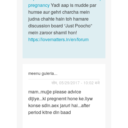
pregnancy
Yadi aap is mudde par
humse aur gehri charcha mein
judna chahte hain toh hamare
discussion board “Just Poocho”
mein zaroor shamil hon!
https://lovematters.in/en/forum
meenu guleria...
पर्मालिंक
सोम, 05/29/2017 - 10:02 बजे
mam..mujje
mam..mujje please advice
please
dijiye...ki pregnemt hone ke.liyw
advice
konse sdin.aex jaruri hai...after
period kitne din baad