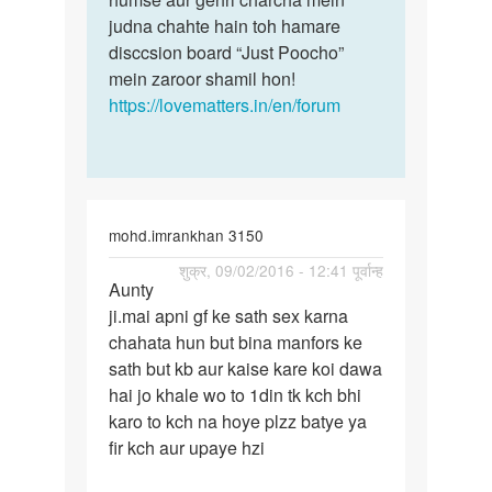
shilpamitra37
judna chahte hain toh hamare
mitra
disccsion board “Just Poocho”
mein zaroor shamil hon!
https://lovematters.in/en/forum
mohd.imrankhan 3150
पर्मालिंक
शुक्र, 09/02/2016 - 12:41 पूर्वान्ह
Aunty
Aunty
ji.mai apni gf ke sath sex karna
ji.mai
chahata hun but bina manfors ke
apni
sath but kb aur kaise kare koi dawa
gf
hai jo khale wo to 1din tk kch bhi
ke
karo to kch na hoye plzz batye ya
sath
fir kch aur upaye hzi