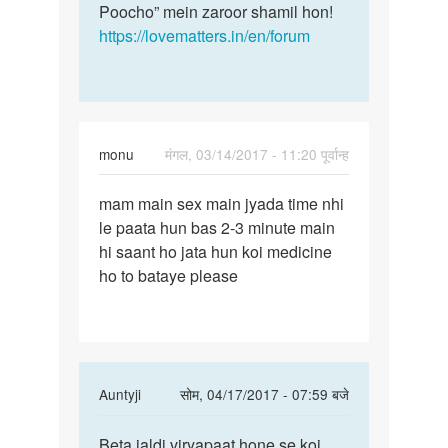
Poocho” mein zaroor shamil hon!
https://lovematters.in/en/forum
monu
मंगल, 03/14/2017 - 11:20 पूर्वान्ह
पर्मालिंक
mam main sex main jyada time nhi
mam
le paata hun bas 2-3 minute main
main
hi saant ho jata hun koi medicine
sex
ho to bataye please
main
jyada
time
In
Auntyji
सोम, 04/17/2017 - 07:59 बजे
reply
पर्मालिंक
to
Beta jaldi viryapaat hone se koi
Beta