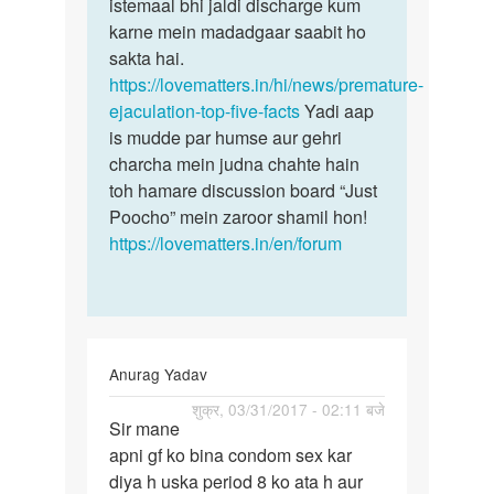
istemaal bhi jaldi discharge kum
karne mein madadgaar saabit ho
sakta hai.
https://lovematters.in/hi/news/premature-
ejaculation-top-five-facts
Yadi aap
is mudde par humse aur gehri
charcha mein judna chahte hain
toh hamare discussion board “Just
Poocho” mein zaroor shamil hon!
https://lovematters.in/en/forum
Anurag Yadav
पर्मालिंक
शुक्र, 03/31/2017 - 02:11 बजे
Sir mane
Sir
apni gf ko bina condom sex kar
mane
diya h uska period 8 ko ata h aur
apni