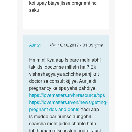
koi upay btaye jisse pregnent ho
baby
saku
ke
liye
try
In
Auntyji
सोम, 10/16/2017 - 01:09 पूर्वान्ह
reply
पर्मालिंक
to
Hmmm! Kya aap is bare mein abhi
Hmmm!
Hum
tak kisi doctor se millein hai? Ek
Kya
2saal
visheshagya ya achchhe panjikrit
aap
se
doctor se consult kijiye. Aur jaldi
is
baby
pregnancy ke tips yaha pahdiye:
bare
ke
https://lovematters.in/hi/resource/tips
mein…
liye
https://lovematters.in/en/news/getting-
try
pregnant-dos-and-donts
Yadi aap
by
is mudde par humse aur gehri
urmila
charcha mein judna chahte hain
toh hamare discussion board “Just