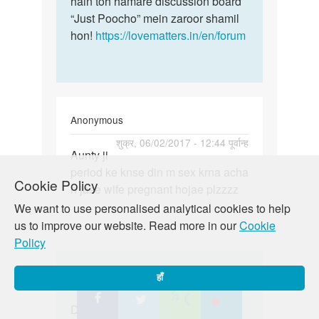
hain toh hamare discussion board
“Just Poocho” mein zaroor shamil
hon!
https://lovematters.in/en/forum
Anonymous
पर्मालिंक
शुक्र, 06/02/2017 - 12:44 पूर्वान्ह
Aunty ji
Aunty
period ke knse din m sex krna acha
ji
Cookie Policy
h jase wife pregnant hojae plzzzz
period
We want to use personalised analytical cookies to help
ke
us to improve our website. Read more in our
Cookie
knse
Policy
din
m
In
Auntyji
शुक्र, 06/09/2017 - 12:57 पूर्वान्ह
हाँ
reply
पर्मालिंक
to
Dekho bête yeh keh pana ki kaun
Dekho