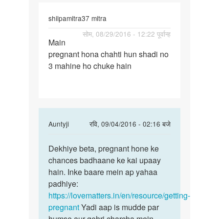
shilpamitra37 mitra
पर्मालिंक
सोम, 08/29/2016 - 12:22 पूर्वान्ह
Main
Main
pregnant hona chahti hun shadi no
pregnant
3 mahine ho chuke hain
hona
chahti
hun
In
Auntyji
रवि, 09/04/2016 - 02:16 बजे
reply
पर्मालिंक
to
Dekhiye beta, pregnant hone ke
Dekhiye
Main
chances badhaane ke kai upaay
beta,
pregnant
hain. Inke baare mein ap yahaa
pregnant
hona
padhiye:
hone
chahti
https://lovematters.in/en/resource/getting-
hun
pregnant
Yadi aap is mudde par
by
humse aur gehri charcha mein