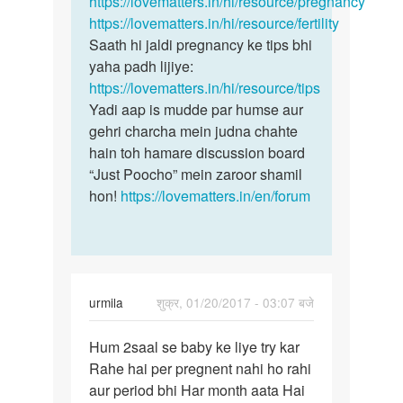
https://lovematters.in/hi/resource/pregnancy
Ritu
https://lovematters.in/hi/resource/fertility
verma
Saath hi jaldi pregnancy ke tips bhi
yaha padh lijiye:
https://lovematters.in/hi/resource/tips
Yadi aap is mudde par humse aur
gehri charcha mein judna chahte
hain toh hamare discussion board
“Just Poocho” mein zaroor shamil
hon!
https://lovematters.in/en/forum
urmila
शुक्र, 01/20/2017 - 03:07 बजे
पर्मालिंक
Hum 2saal se baby ke liye try kar
Hum
Rahe hai per pregnent nahi ho rahi
2saal
aur period bhi Har month aata Hai
se