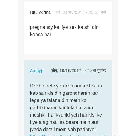
Ritu verma
रवि, 01/08/2017 - 03:57 बजे
पर्मालिंक
pregnancy ke liye sex ka shi din
pregnancy
konsa hai
ke
liye
sex
ka
shi
In
Auntyji
सोम, 10/16/2017 - 01:08 पूर्वान्ह
reply
पर्मालिंक
to
Dekho bête yeh keh pana ki kaun
Dekho
pregnancy
kab aur kis din garbhdharan kar
bête
ke
lega ya falana din mein koi
yeh
liye
garbhdharan kar leta hai zara
keh
sex
mushkil hai kyunki yeh har kisi ke
pana
ka
liye alag hai. Iss baare mein aur
ki…
shi
jyada detail mein yah padhiye:
by