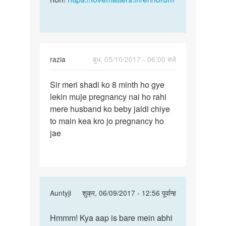
razia
बुध, 05/10/2017 - 06:00 बजे
पर्मालिंक
Sir meri shadi ko 8 minth ho gye
Sir
lekin muje pregnancy nai ho rahi
meri
mere husband ko beby jaldi chiye
shadi
to main kea kro jo pregnancy ho
ko
jae
8
minth
ho
In
Auntyji
शुक्र, 06/09/2017 - 12:56 पूर्वान्ह
reply
पर्मालिंक
to
Hmmm! Kya aap is bare mein abhi
Hmmm!