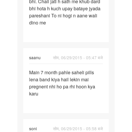
bhi. Chali jati h sath me khub dard
sahi
bhi hota h kuch upay bataye jyada
samay
pareshani To ni hogi n aane wali
pr
dino me
saanu
सोम, 06/29/2015 - 05:47 बजे
पर्मालिंक
Main 7 month pahle saheli pills
Main
lena band kiya hail lekin mai
7
pregnent nhi ho pa rhi hoon kya
month
karu
pahle
saheli
soni
सोम, 06/29/2015 - 05:58 बजे