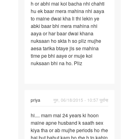
h or abhi mai koi bacha nhi chahti
ji
hu ek baar mera mahina nhi aaya
mera
to maine dwai kha li thi lekin ye
ek
abki baar bhi mera mahina nhi
8
aaya or har baar dwai khana
mahine
nuksaan ho skta h so pliz mujhe
ka
aesa tarika btaye jis se mahina
time pe bhi aaye or muje koi
nuksaan bhi na ho. Pliz
priya
गुरु, 06/18/2015 - 10:57 पूर्वान्ह
पर्मालिंक
hi.... mam mai 24 years ki hoon
hi....
maine apne husband k saath sex
mam
kiya tha or ab mujhe periods ho rhe
mai
hai but bahut kam ho rhe h to kahin
24