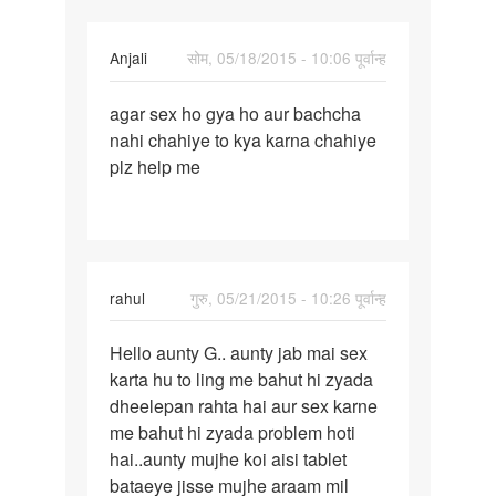
chati
hu
Anjali
सोम, 05/18/2015 - 10:06 पूर्वान्ह
kya
पर्मालिंक
agar sex ho gya ho aur bachcha
agar
nahi chahiye to kya karna chahiye
sex
plz help me
ho
gya
ho
aur
rahul
गुरु, 05/21/2015 - 10:26 पूर्वान्ह
पर्मालिंक
Hello aunty G.. aunty jab mai sex
Hello
karta hu to ling me bahut hi zyada
aunty
dheelepan rahta hai aur sex karne
G..
me bahut hi zyada problem hoti
hai..aunty mujhe koi aisi tablet
bataeye jisse mujhe araam mil