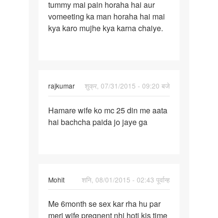
tummy mai pain horaha hai aur
vomeeting ka man horaha hai mai
kya karo mujhe kya karna chaiye.
rajkumar
शुक्र, 07/31/2015 - 09:20 बजे
पर्मालिंक
Hamare wife ko mc 25 din me aata
Hamare
hai bachcha paida jo jaye ga
wife
ko
mc
25
din
Mohit
शनि, 08/01/2015 - 02:43 पूर्वान्ह
me
पर्मालिंक
Me 6month se sex kar rha hu par
Me
meri wife pregnent nhi hoti kis time
6month