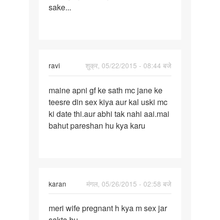
sake...
ravi
शुक्र, 05/22/2015 - 08:44 बजे
पर्मालिंक
maine apni gf ke sath mc jane ke
maine
teesre din sex kiya aur kal uski mc
apni
ki date thi.aur abhi tak nahi aai.mai
gf
bahut pareshan hu kya karu
ke
sath
mc
jane
karan
मंगल, 05/26/2015 - 02:58 बजे
पर्मालिंक
meri wife pregnant h kya m sex jar
meri
sakta hu
wife