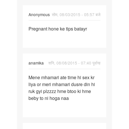
Anonymous
सोम, 08/03/2015 - 05:57 बजे
पर्मालिंक
Pregnant hone ke tips batayr
Pregnant
hone
ke
tips
batayr
anamika
शनि, 08/08/2015 - 07:40 पूर्वान्ह
पर्मालिंक
Mene mhamari ate time hi sex kr
Mene
liya or meri mhamari dusre din hi
mhamari
ruk gyi plzzzz hme btoo ki hme
ate
beby to ni hoga naa
time
hi
sex