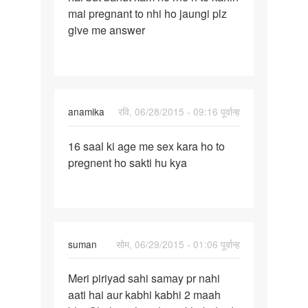
mai pregnant to nhi ho jaungi plz
years
give me answer
ki
anamika
रवि, 06/28/2015 - 09:16 पूर्वान्ह
पर्मालिंक
16 saal ki age me sex kara ho to
16
pregnent ho sakti hu kya
saal
ki
age
me
sex
suman
सोम, 06/29/2015 - 01:06 पूर्वान्ह
kara
ho
पर्मालिंक
Meri piriyad sahi samay pr nahi
Meri
aati hai aur kabhi kabhi 2 maah
piriyad