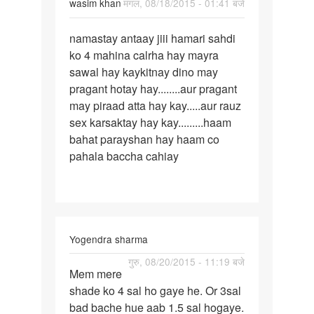
wasim khan
मंगल, 08/18/2015 - 01:41 बजे
पर्मालिंक
namastay antaay jiii hamari sahdi
namastay
ko 4 mahina calrha hay mayra
antaay
sawal hay kaykitnay dino may
jiii
pragant hotay hay........aur pragant
may piraad atta hay kay.....aur rauz
sex karsaktay hay kay.........haam
bahat parayshan hay haam co
pahala baccha cahiay
Yogendra sharma
पर्मालिंक
गुरु, 08/20/2015 - 11:19 बजे
Mem mere
Mem
shade ko 4 sal ho gaye he. Or 3sal
mere
bad bache hue aab 1.5 sal hogaye.
shade