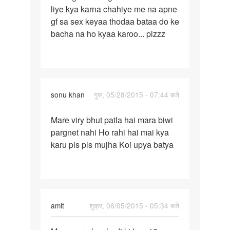
liye kya karna chahiye me na apne
g.........Pregnant
gf sa sex keyaa thodaa bataa do ke
nahi
bacha na ho kyaa karoo... plzzz
sonu khan
गुरु, 05/28/2015 - 07:44 बजे
पर्मालिंक
Mare viry bhut patla hai mara biwi
Mare
pargnet nahi Ho rahi hai mai kya
viry
karu pls pls mujha Koi upya batya
bhut
patla
hai
mara
amit
शुक्र, 06/05/2015 - 05:34 बजे
पर्मालिंक