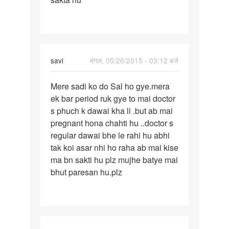
pregnant
h
kya
m
savi
मंगल, 05/26/2015 - 03:12 बजे
पर्मालिंक
Mere sadi ko do Sal ho gye.mera
Mere
ek bar period ruk gye to mai doctor
sadi
s phuch k dawai kha li .but ab mai
ko
pregnant hona chahti hu ..doctor s
do
regular dawai bhe le rahi hu abhi
Sal
tak koi asar nhi ho raha ab mai kise
ho
ma bn sakti hu plz mujhe batye mai
gye
bhut paresan hu.plz