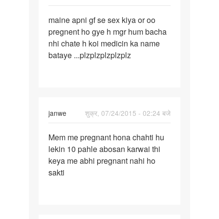
पर्मालिंक
maine apni gf se sex kiya or oo
maine
pregnent ho gye h mgr hum bacha
apni
nhi chate h koi medicin ka name
gf
bataye ...plzplzplzplzplz
se
sex
kiya
or
janwe
शुक्र, 07/24/2015 - 02:24 बजे
पर्मालिंक
Mem me pregnant hona chahti hu
Mem
lekin 10 pahle abosan karwai thi
me
keya me abhi pregnant nahi ho
pregnant
sakti
hona
chahti