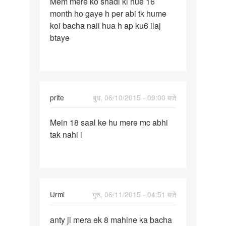
Mem mere ko shadi ki hue 16
Mem
month ho gaye h per abi tk hume
mere
koi bacha naii hua h ap ku6 ilaj
ko
btaye
shadi
ki
hue
16
prite
बुध, 06/10/2015 - 09:00 बजे
पर्मालिंक
Mein 18 saal ke hu mere mc abhi
Mein
tak nahi i
18
saal
ke
hu
mere
Urmi
गुरु, 06/11/2015 - 04:51 बजे
mc
पर्मालिंक
anty ji mera ek 8 mahine ka bacha
anty