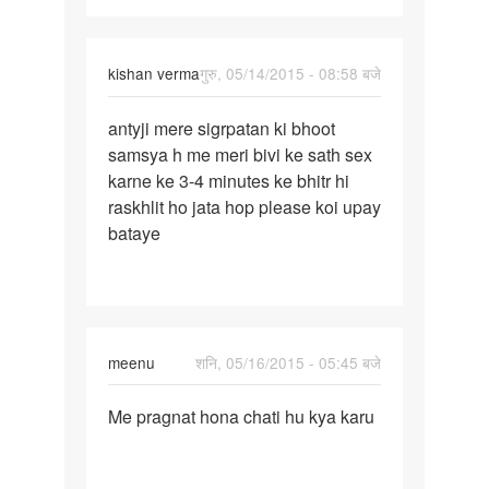
kishan verma
गुरु, 05/14/2015 - 08:58 बजे
पर्मालिंक
antyji mere sigrpatan ki bhoot
antyji
samsya h me meri bivi ke sath sex
mere
karne ke 3-4 minutes ke bhitr hi
sigrpatan
raskhlit ho jata hop please koi upay
ki
bataye
meenu
शनि, 05/16/2015 - 05:45 बजे
पर्मालिंक
Me pragnat hona chati hu kya karu
Me
pragnat
hona