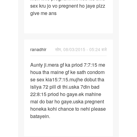
sex kru jo vo pregnent ho jaye plzz
se
give me ans
sex
kar
rha
hu
ranadhir
सोम, 08/03/2015 - 05:24 बजे
पर्मालिंक
Aunty ji.mera gf ka priod 7:7:15 me
Aunty
houa tha maine gf ke sath condom
ji.mera
se sex kia15:7:15.mujhe dobut tha
gf
isliya 72 pill di thi.uska 7din bad
ka
22:8:15 priod ho gaye.ek mahine
priod
mai do bar ho gaye.uska pregnent
7:7
honeka kohi chance to nehi please
batayein.