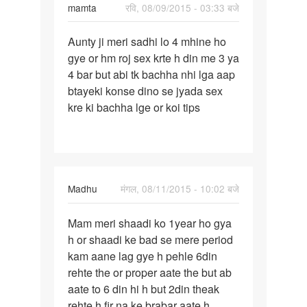
mamta
रवि, 08/09/2015 - 03:33 बजे
पर्मालिंक
Aunty ji meri sadhi lo 4 mhine ho
Aunty
gye or hm roj sex krte h din me 3 ya
ji
4 bar but abi tk bachha nhi lga aap
meri
btayeki konse dino se jyada sex
sadhi
kre ki bachha lge or koi tips
lo
4
Madhu
मंगल, 08/11/2015 - 10:02 बजे
पर्मालिंक
Mam meri shaadi ko 1year ho gya
Mam
h or shaadi ke bad se mere period
meri
kam aane lag gye h pehle 6din
shaadi
rehte the or proper aate the but ab
ko
aate to 6 din hi h but 2din theak
1year
rehte h fir na ke brabar aate h
ho