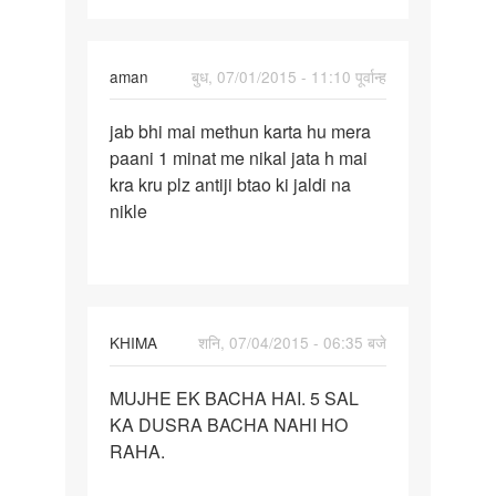
aman
बुध, 07/01/2015 - 11:10 पूर्वान्ह
पर्मालिंक
jab bhi mai methun karta hu mera
jab
paani 1 minat me nikal jata h mai
bhi
kra kru plz antiji btao ki jaldi na
mai
nikle
methun
karta
hu
KHIMA
शनि, 07/04/2015 - 06:35 बजे
पर्मालिंक
MUJHE EK BACHA HAI. 5 SAL
MUJHE
KA DUSRA BACHA NAHI HO
EK
RAHA.
BACHA
HAI.