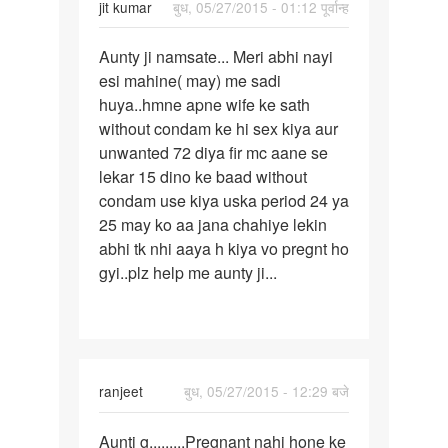
jit kumar
बुध, 05/27/2015 - 01:12 पूर्वान्ह
पर्मालिंक
Aunty ji namsate... Meri abhi nayi
Aunty
esi mahine( may) me sadi
ji
huya..hmne apne wife ke sath
namsate...
without condam ke hi sex kiya aur
unwanted 72 diya fir mc aane se
lekar 15 dino ke baad without
condam use kiya uska period 24 ya
25 may ko aa jana chahiye lekin
abhi tk nhi aaya h kiya vo pregnt ho
gyi..plz help me aunty ji...
ranjeet
बुध, 05/27/2015 - 12:29 बजे
पर्मालिंक
Aunti g.........Pregnant nahi hone ke
Aunti