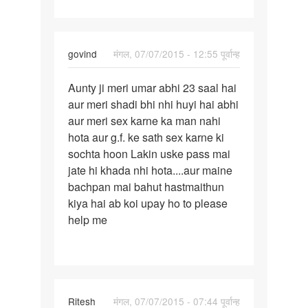
5
SAL
KA
govind
मंगल, 07/07/2015 - 12:55 पूर्वान्ह
पर्मालिंक
Aunty ji meri umar abhi 23 saal hai
Aunty
aur meri shadi bhi nhi huyi hai abhi
ji
aur meri sex karne ka man nahi
meri
hota aur g.f. ke sath sex karne ki
umar
sochta hoon Lakin uske pass mai
abhi
jate hi khada nhi hota....aur maine
23
bachpan mai bahut hastmaithun
kiya hai ab koi upay ho to please
help me
Ritesh
मंगल, 07/07/2015 - 07:44 पूर्वान्ह