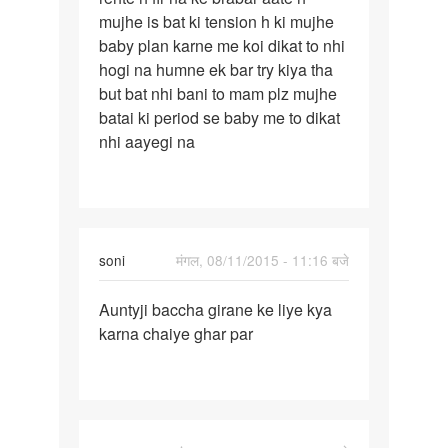
mujhe is bat ki tension h ki mujhe
baby plan karne me koi dikat to nhi
hogi na humne ek bar try kiya tha
but bat nhi bani to mam plz mujhe
batai ki period se baby me to dikat
nhi aayegi na
soni
मंगल, 08/11/2015 - 11:16 बजे
पर्मालिंक
Auntyji baccha girane ke liye kya
Auntyji
karna chaiye ghar par
baccha
girane
ke
liye