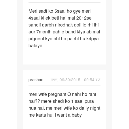
पर्मालिंक
Meri sadi ko 5saal ho gye meri
Meri
4saal ki ek beti hai mai 2012se
sadi
saheli garbh nirodhak goli le rhi thi
ko
aur 7month pahle band kiya ab mai
5saal
prgnent kyo nhi ho pa rhi hu kripya
ho
bataye.
gye
prashant
मंगल, 06/30/2015 - 09:54 बजे
पर्मालिंक
meri wife pregnant Q nahi ho rahi
meri
hai?? mere shadi ko 1 saal pura
wife
hua hai. me meri wife ko daily night
pregnant
me karta hu. I want a baby
Q
nahi
ho