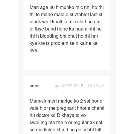
पर्मालिंक
Mari age 30 h muhko m.c nhi ho rhi
Mari
thi to mane mala d ki 7tablet last ki
age
black wali khali to m.c start ho gai
30
pr tbse band hone ka naam nhi ho
h
rhi h blooding bhi bhut ho rhi hm
muhko
kya kre is problem se nikalne ke
m.c
liye
nhi
preet
बुध, 08/26/2015 - 12:13 बजे
पर्मालिंक
Mam/sir meri marige ko 2 sal hone
Mam/sir
vale h or me pregnant hhona chahti
meri
hu doctor ko Dikhaya to vo
marige
swelling bta rhe h or regular ak sal
ko
se medicine kha ri hu pet v bht full
2