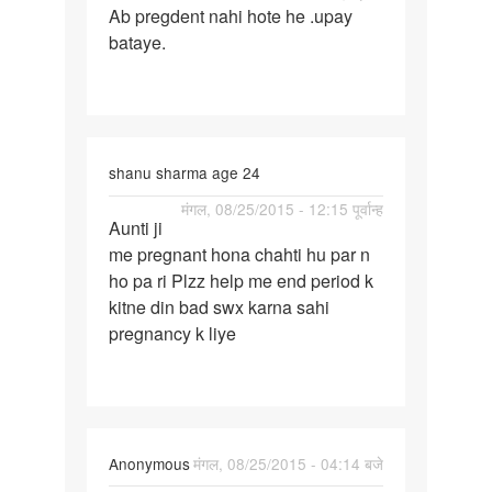
Ab pregdent nahi hote he .upay
ko
bataye.
4
sal
ho
shanu sharma age 24
पर्मालिंक
मंगल, 08/25/2015 - 12:15 पूर्वान्ह
Aunti ji
Aunti
me pregnant hona chahti hu par n
ji
ho pa ri Plzz help me end period k
me
kitne din bad swx karna sahi
pregnant
pregnancy k liye
hona
Anonymous
मंगल, 08/25/2015 - 04:14 बजे