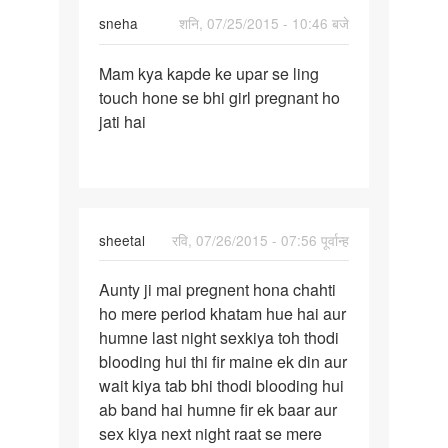
sneha
शनि, 07/25/2015 - 10:46 बजे
पर्मालिंक
Mam kya kapde ke upar se ling
Mam
touch hone se bhi girl pregnant ho
kya
jati hai
kapde
ke
upar
se
ling
sheetal
रवि, 07/26/2015 - 07:56 पूर्वान्ह
पर्मालिंक
Aunty ji mai pregnent hona chahti
Aunty
ho mere period khatam hue hai aur
ji
humne last night sexkiya toh thodi
mai
blooding hui thi fir maine ek din aur
pregnent
wait kiya tab bhi thodi blooding hui
hona
ab band hai humne fir ek baar aur
sex kiya next night raat se mere