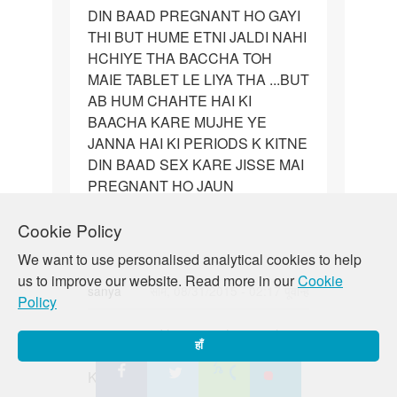
DIN BAAD PREGNANT HO GAYI
5
THI BUT HUME ETNI JALDI NAHI
MONTH
HCHIYE THA BACCHA TOH
HO
MAIE TABLET LE LIYA THA ...BUT
AB HUM CHAHTE HAI KI
BAACHA KARE MUJHE YE
JANNA HAI KI PERIODS K KITNE
DIN BAAD SEX KARE JISSE MAI
PREGNANT HO JAUN
Cookie Policy
We want to use personalised analytical cookies to help
us to improve our website. Read more in our
Cookie
sanya
सोम, 08/31/2015 - 02:17 पूर्वान्ह
Policy
पर्मालिंक
mere period kvi 2 machine ya kvi 1
mere
हाँ
machine baad aata hai me kya
period
Karin jisse hat machine ho
kvi