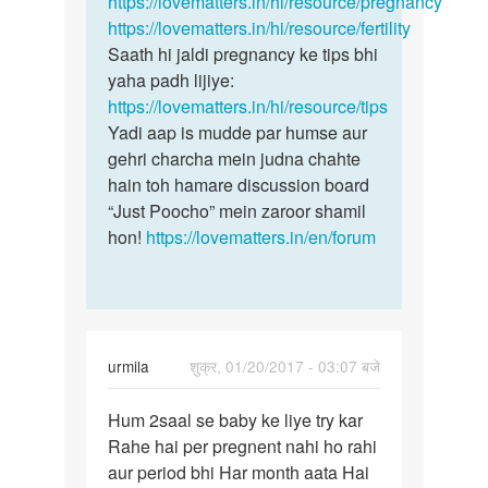
https://lovematters.in/hi/resource/pregnancy
Ritu
https://lovematters.in/hi/resource/fertility
verma
Saath hi jaldi pregnancy ke tips bhi
yaha padh lijiye:
https://lovematters.in/hi/resource/tips
Yadi aap is mudde par humse aur
gehri charcha mein judna chahte
hain toh hamare discussion board
“Just Poocho” mein zaroor shamil
hon!
https://lovematters.in/en/forum
urmila
शुक्र, 01/20/2017 - 03:07 बजे
पर्मालिंक
Hum 2saal se baby ke liye try kar
Hum
Rahe hai per pregnent nahi ho rahi
2saal
aur period bhi Har month aata Hai
se