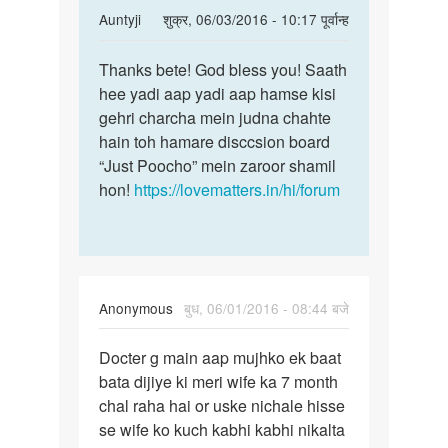
In
Auntyji
शुक्र, 06/03/2016 - 10:17 पूर्वान्ह
reply
पर्मालिंक
to
Thanks bete! God bless you! Saath
Thanks
mai
hee yadi aap yadi aap hamse kisi
bete!
ni
gehri charcha mein judna chahte
God
janta
hain toh hamare disccsion board
bless
aunty
“Just Poocho” mein zaroor shamil
you!
g
hon!
https://lovematters.in/hi/forum
aap
kon
by
student
....sidhu
Anonymous
बुध, 06/01/2016 - 08:44 बजे
पर्मालिंक
Docter g main aap mujhko ek baat
Docter
bata dijiye ki meri wife ka 7 month
g
chal raha hai or uske nichale hisse
main
se wife ko kuch kabhi kabhi nikalta
aap