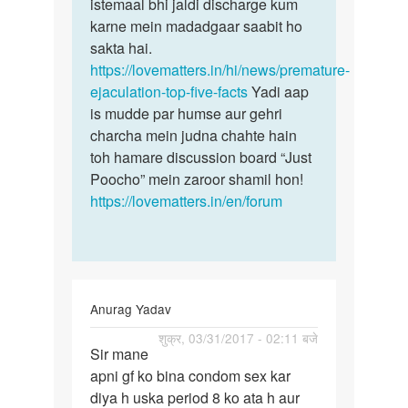
istemaal bhi jaldi discharge kum
karne mein madadgaar saabit ho
sakta hai.
https://lovematters.in/hi/news/premature-
ejaculation-top-five-facts
Yadi aap
is mudde par humse aur gehri
charcha mein judna chahte hain
toh hamare discussion board “Just
Poocho” mein zaroor shamil hon!
https://lovematters.in/en/forum
Anurag Yadav
पर्मालिंक
शुक्र, 03/31/2017 - 02:11 बजे
Sir mane
Sir
apni gf ko bina condom sex kar
mane
diya h uska period 8 ko ata h aur
apni