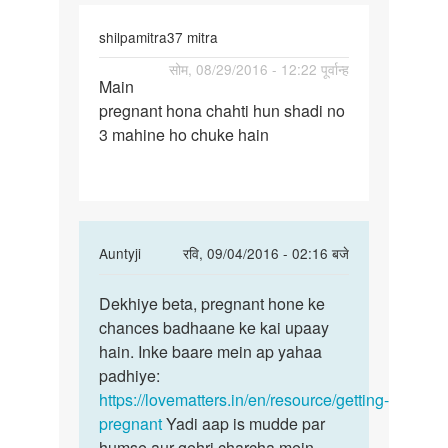
shilpamitra37 mitra
पर्मालिंक
सोम, 08/29/2016 - 12:22 पूर्वान्ह
Main
Main
pregnant hona chahti hun shadi no
pregnant
3 mahine ho chuke hain
hona
chahti
hun
In
Auntyji
रवि, 09/04/2016 - 02:16 बजे
reply
पर्मालिंक
to
Dekhiye beta, pregnant hone ke
Dekhiye
Main
chances badhaane ke kai upaay
beta,
pregnant
hain. Inke baare mein ap yahaa
pregnant
hona
padhiye:
hone
chahti
https://lovematters.in/en/resource/getting-
hun
pregnant
Yadi aap is mudde par
by
humse aur gehri charcha mein