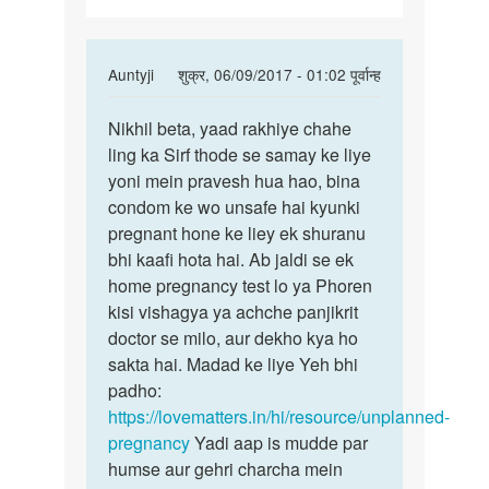
In
Auntyji
शुक्र, 06/09/2017 - 01:02 पूर्वान्ह
reply
पर्मालिंक
to
Nikhil beta, yaad rakhiye chahe
Nikhil
Main
ling ka Sirf thode se samay ke liye
beta,
Maine
yoni mein pravesh hua hao, bina
yaad
apni
condom ke wo unsafe hai kyunki
rakhiye
gf
pregnant hone ke liey ek shuranu
SE
bhi kaafi hota hai. Ab jaldi se ek
sex
home pregnancy test lo ya Phoren
by
kisi vishagya ya achche panjikrit
Nikhil
doctor se milo, aur dekho kya ho
sakta hai. Madad ke liye Yeh bhi
padho:
https://lovematters.in/hi/resource/unplanned-
pregnancy
Yadi aap is mudde par
humse aur gehri charcha mein