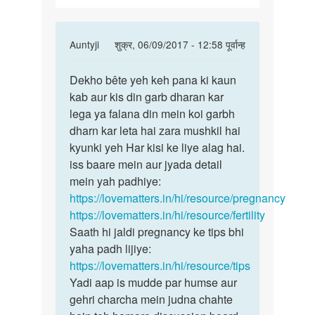
In
Auntyji
शुक्र, 06/09/2017 - 12:58 पूर्वान्ह
reply
पर्मालिंक
to
Dekho bête yeh keh pana ki kaun
Dekho
mam..mujje
kab aur kis din garb dharan kar
bête
please
lega ya falana din mein koi garbh
yeh
advice
dharn kar leta hai zara mushkil hai
keh
by
kyunki yeh Har kisi ke liye alag hai.
pana
meenu
iss baare mein aur jyada detail
ki
guleria...
mein yah padhiye:
https://lovematters.in/hi/resource/pregnancy
https://lovematters.in/hi/resource/fertility
Saath hi jaldi pregnancy ke tips bhi
yaha padh lijiye:
https://lovematters.in/hi/resource/tips
Yadi aap is mudde par humse aur
gehri charcha mein judna chahte