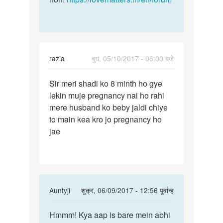
razia
बुध, 05/10/2017 - 06:00 बजे
पर्मालिंक
Sir meri shadi ko 8 minth ho gye
Sir
lekin muje pregnancy nai ho rahi
meri
mere husband ko beby jaldi chiye
shadi
to main kea kro jo pregnancy ho
ko
jae
8
minth
ho
In
Auntyji
शुक्र, 06/09/2017 - 12:56 पूर्वान्ह
reply
पर्मालिंक
to
Hmmm! Kya aap is bare mein abhi
Hmmm!