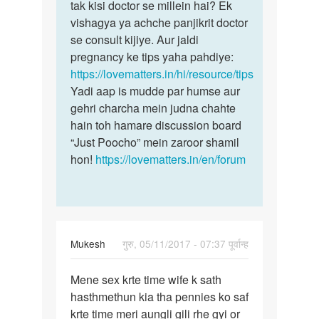
Sir
tak kisi doctor se millein hai? Ek
Kya
meri
vishagya ya achche panjikrit doctor
aap
shadi
se consult kijiye. Aur jaldi
is
ko
pregnancy ke tips yaha pahdiye:
bare
8
https://lovematters.in/hi/resource/tips
mein
minth
Yadi aap is mudde par humse aur
ho
gehri charcha mein judna chahte
by
hain toh hamare discussion board
razia
“Just Poocho” mein zaroor shamil
hon!
https://lovematters.in/en/forum
Mukesh
गुरु, 05/11/2017 - 07:37 पूर्वान्ह
पर्मालिंक
Mene sex krte time wife k sath
Mene
hasthmethun kia tha pennies ko saf
sex
krte time meri aungli gili rhe gyi or
krte