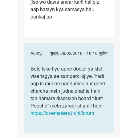
jise wo dawa andar karti hai plz
mujhko
aap batayn kya samasya hai.
ek
pankaj up
In
Auntyji
शुक्र, 06/03/2016 - 10:16 पूर्वान्ह
reply
पर्मालिंक
to
Bete iske liye apne doctor ya kisi
Bete
Docter
visehsgya se sampark kijiye. Yadi
iske
g
aap is mudde par humse aur gehri
liye
main
charcha mein judna chahte hain
apne
aap
toh hamare disccsion board “Just
doctor
mujhko
Poocho” mein zaroor shamil hon!
ya
ek
https://lovematters.in/hi/forum
by
Anonymous