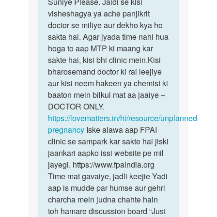
to
Suniye Please. Jaldi se kisi
Suniye
mam
visheshagya ya ache panjikrit
Please.
mare
doctor se miliye aur dekho kya ho
Jaldi
ek
sakta hai. Agar jyada time nahi hua
se
fd
hoga to aap MTP ki maang kar
kisi
hai
sakte hai, kisi bhi clinic mein.Kisi
vo
bharosemand doctor ki rai leejiye
1
aur kisi neem hakeen ya chemist ki
month
baaton mein bilkul mat aa jaaiye –
by
DOCTOR ONLY.
price
https://lovematters.in/hi/resource/unplanned-
pregnancy
Iske alawa aap FPAI
clinic se sampark kar sakte hai jiski
jaankari aapko issi website pe mil
jayegi. https://www.fpaindia.org
Time mat gavaiye, jadli keejie Yadi
aap is mudde par humse aur gehri
charcha mein judna chahte hain
toh hamare discussion board “Just