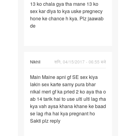
13 ko chala gya tha mane 13 ko
gf
sex kar diya to kya uske pregnecy
ko
hone ke chance h kya. Plz jaawab
bina
de
Nikhil
शनि, 04/15/2017 - 06:55 बजे
पर्मालिंक
Main Maine apni gf SE sex kiya
Main
lakin sex karte samy pura bhar
Maine
nikal meri gf ka pried 2 ko aya tha o
apni
ab 14 tarik hai to use ulti ulti lag rha
gf
kya vah aysa khana khane ke baad
SE
se lag rha hai kya pregnant ho
sex
Sakti plz reply