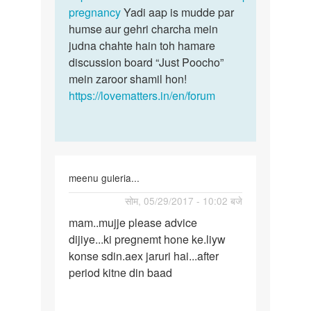
pregnancy
Yadi aap is mudde par
humse aur gehri charcha mein
judna chahte hain toh hamare
discussion board “Just Poocho”
mein zaroor shamil hon!
https://lovematters.in/en/forum
meenu guleria...
पर्मालिंक
सोम, 05/29/2017 - 10:02 बजे
mam..mujje
mam..mujje please advice
please
dijiye...ki pregnemt hone ke.liyw
advice
konse sdin.aex jaruri hai...after
period kitne din baad