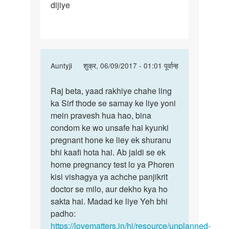
dijiye
hai
bina
In
Auntyji
शुक्र, 06/09/2017 - 01:01 पूर्वान्ह
reply
पर्मालिंक
to
Raj beta, yaad rakhiye chahe ling
Raj
Sar
ka Sirf thode se samay ke liye yoni
beta,
Maine
mein pravesh hua hao, bina
yaad
sex
condom ke wo unsafe hai kyunki
rakhiye
kiya
pregnant hone ke liey ek shuranu
chahe
hai
bhi kaafi hota hai. Ab jaldi se ek
bina
home pregnancy test lo ya Phoren
by
kisi vishagya ya achche panjikrit
raj
doctor se milo, aur dekho kya ho
marko
sakta hai. Madad ke liye Yeh bhi
padho:
https://lovematters.in/hi/resource/unplanned-