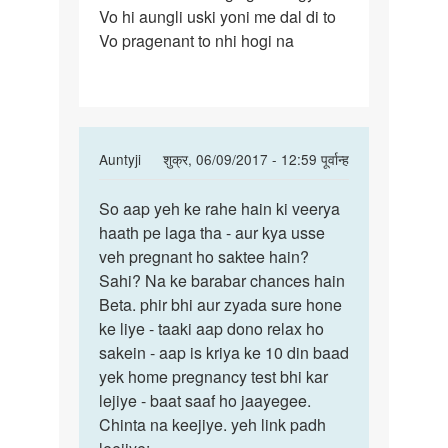
Vo hi aungli uski yoni me dal di to
time
Vo pragenant to nhi hogi na
wife
k
In
Auntyji
शुक्र, 06/09/2017 - 12:59 पूर्वान्ह
reply
पर्मालिंक
to
So aap yeh ke rahe hain ki veerya
So
Mene
haath pe laga tha - aur kya usse
aap
sex
veh pregnant ho saktee hain?
yeh
krte
Sahi? Na ke barabar chances hain
ke
time
Beta. phir bhi aur zyada sure hone
rahe
wife
ke liye - taaki aap dono relax ho
hain
k
sakein - aap is kriya ke 10 din baad
ki
by
yek home pregnancy test bhi kar
Mukesh
lejiye - baat saaf ho jaayegee.
Chinta na keejiye. yeh link padh