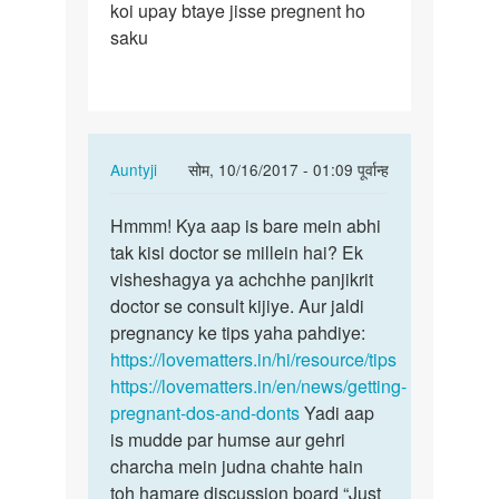
koi upay btaye jisse pregnent ho
baby
saku
ke
liye
try
In
Auntyji
सोम, 10/16/2017 - 01:09 पूर्वान्ह
reply
पर्मालिंक
to
Hmmm! Kya aap is bare mein abhi
Hmmm!
Hum
tak kisi doctor se millein hai? Ek
Kya
2saal
visheshagya ya achchhe panjikrit
aap
se
doctor se consult kijiye. Aur jaldi
is
baby
pregnancy ke tips yaha pahdiye:
bare
ke
https://lovematters.in/hi/resource/tips
mein…
liye
https://lovematters.in/en/news/getting-
try
pregnant-dos-and-donts
Yadi aap
by
is mudde par humse aur gehri
urmila
charcha mein judna chahte hain
toh hamare discussion board “Just