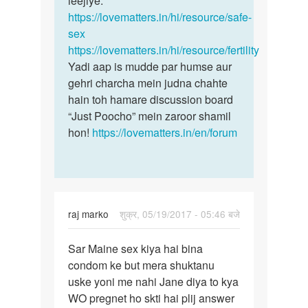
leejiye:
https://lovematters.in/hi/resource/safe-
sex
https://lovematters.in/hi/resource/fertility
Yadi aap is mudde par humse aur
gehri charcha mein judna chahte
hain toh hamare discussion board
“Just Poocho” mein zaroor shamil
hon!
https://lovematters.in/en/forum
raj marko
शुक्र, 05/19/2017 - 05:46 बजे
पर्मालिंक
Sar Maine sex kiya hai bina
Sar
condom ke but mera shuktanu
Maine
uske yoni me nahi Jane diya to kya
sex
WO pregnet ho skti hai plij answer
kiya