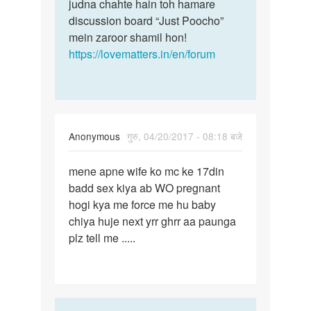
judna chahte hain toh hamare
discussion board “Just Poocho”
mein zaroor shamil hon!
https://lovematters.in/en/forum
Anonymous
गुरु, 04/20/2017 - 08:18 बजे
पर्मालिंक
mene apne wife ko mc ke 17din
mene
badd sex kiya ab WO pregnant
apne
hogi kya me force me hu baby
wife
chiya huje next yrr ghrr aa paunga
ko
plz tell me .....
mc
ke