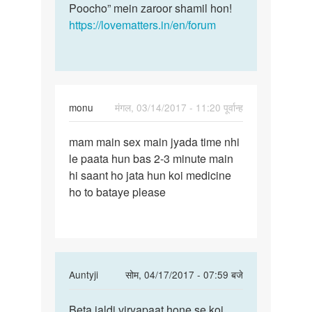
Poocho” mein zaroor shamil hon!
https://lovematters.in/en/forum
monu
मंगल, 03/14/2017 - 11:20 पूर्वान्ह
पर्मालिंक
mam main sex main jyada time nhi
mam
le paata hun bas 2-3 minute main
main
hi saant ho jata hun koi medicine
sex
ho to bataye please
main
jyada
time
In
Auntyji
सोम, 04/17/2017 - 07:59 बजे
reply
पर्मालिंक
to
Beta jaldi viryapaat hone se koi
Beta