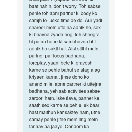
mam
baat nahin, don’t worry. Toh sabse
jaldi
main
pehle toh apni partner ki body ko
viryapaat
sex
samjh lo- usko time de do. Aur yadi
hone
main
shareer mein uttejna adhik ho, sex
se
jyada
ki bhavna zyada hogi toh sheegra
time
hi patan hone ki sambhavna bhi
by
adhik ho sakti hai. Aisi stithi mein,
monu
partner par focus badhana,
foreplay, yaani bete ki pravesh
karne se pehle bahut se alag alag
kriyaen karna , jinse dono ko
anand mile, apne partner ki uttejna
badhana, yeh sab activities sabse
zaroori hain. Iske ilava, partner ke
saath sex karne se pehle, ek baar
hast maithun kar saktey hain, utne
samay pehle jitne mein ling mein
tanaav aa jaaye. Condom ka