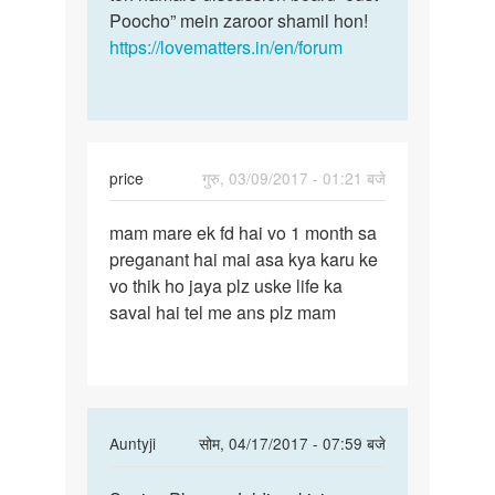
Poocho” mein zaroor shamil hon!
https://lovematters.in/en/forum
price
गुरु, 03/09/2017 - 01:21 बजे
पर्मालिंक
mam mare ek fd hai vo 1 month sa
mam
preganant hai mai asa kya karu ke
mare
vo thik ho jaya plz uske life ka
ek
saval hai tel me ans plz mam
fd
hai
vo
1
month
In
Auntyji
सोम, 04/17/2017 - 07:59 बजे
reply
पर्मालिंक