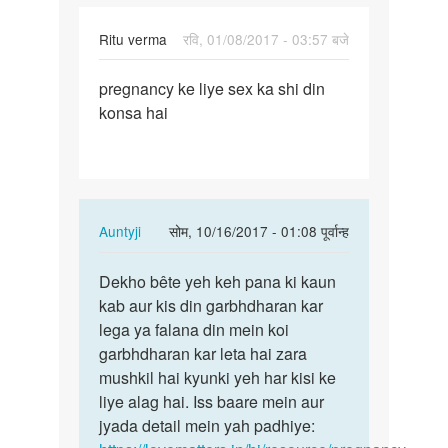
Ritu verma
रवि, 01/08/2017 - 03:57 बजे
पर्मालिंक
pregnancy ke liye sex ka shi din
pregnancy
konsa hai
ke
liye
sex
ka
shi
In
Auntyji
सोम, 10/16/2017 - 01:08 पूर्वान्ह
reply
पर्मालिंक
to
Dekho bête yeh keh pana ki kaun
Dekho
pregnancy
kab aur kis din garbhdharan kar
bête
ke
lega ya falana din mein koi
yeh
liye
garbhdharan kar leta hai zara
keh
sex
mushkil hai kyunki yeh har kisi ke
pana
ka
liye alag hai. Iss baare mein aur
ki…
shi
jyada detail mein yah padhiye:
by