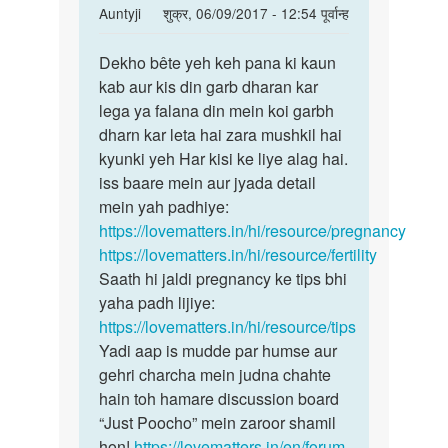
In
Auntyji
शुक्र, 06/09/2017 - 12:54 पूर्वान्ह
reply
पर्मालिंक
to
Dekho bête yeh keh pana ki kaun
Dekho
mene
kab aur kis din garb dharan kar
bête
apne
lega ya falana din mein koi garbh
yeh
wife
dharn kar leta hai zara mushkil hai
keh
ko
kyunki yeh Har kisi ke liye alag hai.
pana
mc
iss baare mein aur jyada detail
ki
ke
mein yah padhiye:
by
https://lovematters.in/hi/resource/pregnancy
Anonymous
https://lovematters.in/hi/resource/fertility
Saath hi jaldi pregnancy ke tips bhi
yaha padh lijiye:
https://lovematters.in/hi/resource/tips
Yadi aap is mudde par humse aur
gehri charcha mein judna chahte
hain toh hamare discussion board
“Just Poocho” mein zaroor shamil
hon!
https://lovematters.in/en/forum