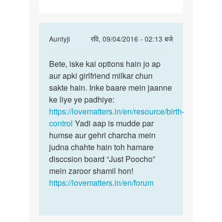
In
Auntyji
रवि, 09/04/2016 - 02:13 बजे
reply
पर्मालिंक
to
Bete, iske kai options hain jo ap
Bete,
Aunty
aur apki girlfriend milkar chun
iske
ji.mai
sakte hain. Inke baare mein jaanne
kai
apni
ke liye ye padhiye:
options
gf
https://lovematters.in/en/resource/birth-
hain
ke
control
Yadi aap is mudde par
sath
humse aur gehri charcha mein
by
judna chahte hain toh hamare
mohd.imrankhan
disccsion board “Just Poocho”
3150
mein zaroor shamil hon!
https://lovematters.in/en/forum