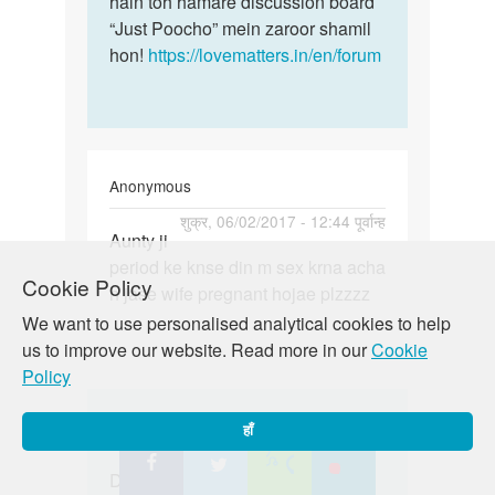
hain toh hamare discussion board
“Just Poocho” mein zaroor shamil
hon!
https://lovematters.in/en/forum
Anonymous
पर्मालिंक
शुक्र, 06/02/2017 - 12:44 पूर्वान्ह
Aunty ji
Aunty
period ke knse din m sex krna acha
ji
Cookie Policy
h jase wife pregnant hojae plzzzz
period
We want to use personalised analytical cookies to help
ke
us to improve our website. Read more in our
Cookie
knse
Policy
din
m
In
Auntyji
शुक्र, 06/09/2017 - 12:57 पूर्वान्ह
हाँ
reply
पर्मालिंक
to
Dekho bête yeh keh pana ki kaun
Dekho