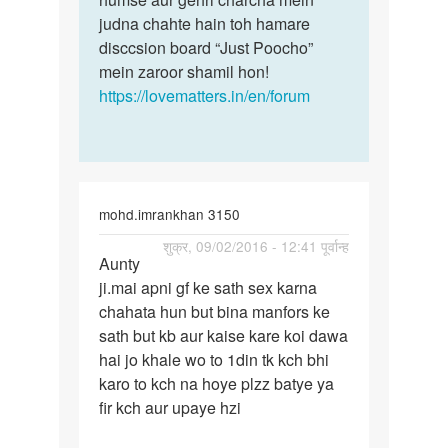
shilpamitra37
judna chahte hain toh hamare
mitra
disccsion board “Just Poocho”
mein zaroor shamil hon!
https://lovematters.in/en/forum
mohd.imrankhan 3150
पर्मालिंक
शुक्र, 09/02/2016 - 12:41 पूर्वान्ह
Aunty
Aunty
ji.mai apni gf ke sath sex karna
ji.mai
chahata hun but bina manfors ke
apni
sath but kb aur kaise kare koi dawa
gf
hai jo khale wo to 1din tk kch bhi
ke
karo to kch na hoye plzz batye ya
sath
fir kch aur upaye hzi