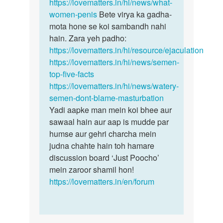
https://lovematters.in/hi/news/what-
women-penis
Bete virya ka gadha-
mota hone se koi sambandh nahi
hain. Zara yeh padho:
https://lovematters.in/hi/resource/ejaculation
https://lovematters.in/hi/news/semen-
top-five-facts
https://lovematters.in/hi/news/watery-
semen-dont-blame-masturbation
Yadi aapke man mein koi bhee aur
sawaal hain aur aap is mudde par
humse aur gehri charcha mein
judna chahte hain toh hamare
discussion board ‘Just Poocho’
mein zaroor shamil hon!
https://lovematters.in/en/forum