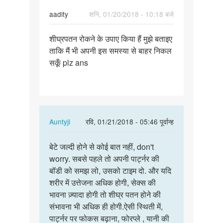
aadity
शनि, 01/20/2018 - 10:18 बजे
पर्मालिंक
शीघ्रपतन रोकने के उपाए किया हैं मुझे बताइए
शीघ्रपतन
ताकि मैं भी अपनी इस समस्या से बाहर निकल
रोकने
सकूँ plz ans
के
उपाए
किया…
In
Auntyji
रवि, 01/21/2018 - 05:46 पूर्वान्ह
reply
पर्मालिंक
to
बेटे जल्दी होने से कोई बात नहीं, don't
बेटे
शीघ्रपतन
worry. सबसे पहले तो अपनी पार्ट्नर की
जल्दी
रोकने
बॉडी को समझ लो, उसको टाइम दो. और यदि
होने
के
शरीर में उत्तेजना अधिक होगी, सेक्स की
से
उपाए
भावना ज़्यादा होगी तो शीघ्र पतन होने की
कोई
किया…
संभावना भी अधिक ही होगी.ऐसी स्थिती में,
बात…
by
पार्ट्नर पर फोकस बढ़ाना, फोरप्ले , यानी की