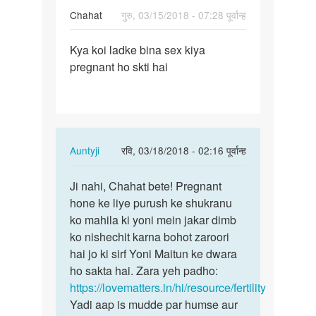
Chahat
गुरु, 03/15/2018 - 07:28 पूर्वान्ह
पर्मालिंक
Kya koi ladke bina sex kiya
Kya
pregnant ho skti hai
koi
ladke
bina
sex
kiya…
In
Auntyji
रवि, 03/18/2018 - 02:16 पूर्वान्ह
reply
पर्मालिंक
to
Ji nahi, Chahat bete! Pregnant
Ji
Kya
hone ke liye purush ke shukranu
nahi,
koi
ko mahila ki yoni mein jakar dimb
Chahat
ladke
ko nishechit karna bohot zaroori
bete!…
bina
hai jo ki sirf Yoni Maitun ke dwara
sex
ho sakta hai. Zara yeh padho:
kiya…
https://lovematters.in/hi/resource/fertility
by
Yadi aap is mudde par humse aur