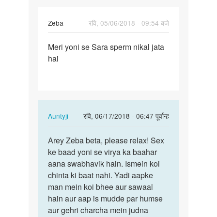
Zeba
रवि, 05/06/2018 - 09:54 बजे
पर्मालिंक
Meri yoni se Sara sperm nikal jata
Meri
hai
yoni
se
Sara
sperm…
In
Auntyji
रवि, 06/17/2018 - 06:47 पूर्वान्ह
reply
पर्मालिंक
to
Arey Zeba beta, please relax! Sex
Arey
Meri
ke baad yoni se virya ka baahar
Zeba
yoni
aana swabhavik hain. Ismein koi
beta,
se
chinta ki baat nahi. Yadi aapke
please
Sara
man mein koi bhee aur sawaal
relax…
sperm…
hain aur aap is mudde par humse
by
aur gehri charcha mein judna