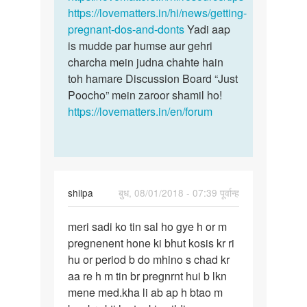
https://lovematters.in/hi/news/getting-
pregnant-dos-and-donts
Yadi aap
is mudde par humse aur gehri
charcha mein judna chahte hain
toh hamare Discussion Board “Just
Poocho” mein zaroor shamil ho!
https://lovematters.in/en/forum
shilpa
बुध, 08/01/2018 - 07:39 पूर्वान्ह
पर्मालिंक
meri sadi ko tin sal ho gye h or m
meri
pregnenent hone ki bhut kosis kr ri
sadi
hu or period b do mhino s chad kr
ko
aa re h m tin br pregnrnt hui b lkn
tin
mene med.kha li ab ap h btao m
sal