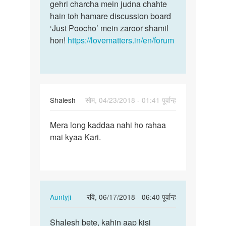
Chahat
gehri charcha mein judna chahte
hain toh hamare discussion board
‘Just Poocho’ mein zaroor shamil
hon!
https://lovematters.in/en/forum
Shalesh
सोम, 04/23/2018 - 01:41 पूर्वान्ह
पर्मालिंक
Mera long kaddaa nahi ho rahaa
Mera
mai kyaa Kari.
long
kaddaa
nahi
ho…
In
Auntyji
रवि, 06/17/2018 - 06:40 पूर्वान्ह
reply
पर्मालिंक
to
Shalesh bete, kahin aap kisi
Shalesh