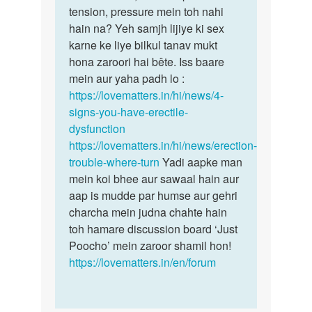
Mera
tension, pressure mein toh nahi
bete,
long
hain na? Yeh samjh lijiye ki sex
kahin
kaddaa
karne ke liye bilkul tanav mukt
aap
nahi
hona zaroori hai bête. Iss baare
kisi…
ho…
mein aur yaha padh lo :
by
https://lovematters.in/hi/news/4-
Shalesh
signs-you-have-erectile-
dysfunction
https://lovematters.in/hi/news/erection-
trouble-where-turn
Yadi aapke man
mein koi bhee aur sawaal hain aur
aap is mudde par humse aur gehri
charcha mein judna chahte hain
toh hamare discussion board ‘Just
Poocho’ mein zaroor shamil hon!
https://lovematters.in/en/forum