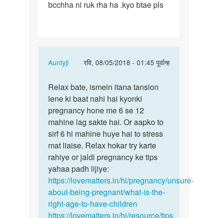
bcchha ni ruk rha ha .kyo btae pls
ko
6
mhine
ho
gae…
In
Auntyji
रवि, 08/05/2018 - 01:45 पूर्वान्ह
reply
पर्मालिंक
to
Relax bate, ismein itana tansion
Relax
Meri
lene ki baat nahi hai kyonki
bate,
sadi
pregnancy hone me 6 se 12
ismein
ko
mahine lag sakte hai. Or aapko to
itana…
6
sirf 6 hi mahine huye hai to stress
mhine
mat liaise. Relax hokar try karte
ho
rahiye or jaldi pregnancy ke tips
gae…
yahaa padh lijiye:
by
https://lovematters.in/hi/pregnancy/unsure-
S.kumar
about-being-pregnant/what-is-the-
right-age-to-have-children
https://lovematters.in/hi/resource/tips