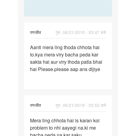
रणजीत
गुरु, 06/21/2018 - 03:47 बजे
पर्मालिंक
Aanti mera ling thoda chhota hai
Aanti
to.kya mera viry bacha peda kar
mera
sakta hai aur viry thoda patla bhai
ling
hai Please.please aap ans dijiye
thoda
chhota…
रणजीत
गुरु, 06/21/2018 - 03:52 बजे
पर्मालिंक
Mera ling chhota hai is karan koi
Mera
problem to nhi aayegi na.ki me
ling
bacha peda na kar saku
chhota