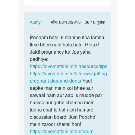
6
mah
se
In
Auntyji
सोम, 06/18/2018 - 06:16 पूर्वान्ह
try…
reply
पर्मालिंक
to
Poonam bete, 6 mahine itna lamba
Poonam
Aunty
time bhee nahi hota hain. Relax!
bete,
ji
Jaldi pregnancy ke tips yaha
6
Hum
padhiye:
mahine
6
https://lovematters.in/hi/resource/tips
itna…
mah
https://lovematters.in/hi/news/getting-
se
pregnant-dos-and-donts
Yadi
try…
aapke man mein koi bhee aur
by
sawaal hain aur aap is mudde par
Poonam
humse aur gehri charcha mein
judna chahte hain toh hamare
discussion board ‘Just Poocho’
mein zaroor shamil hon!
https://lovematters.in/en/forum