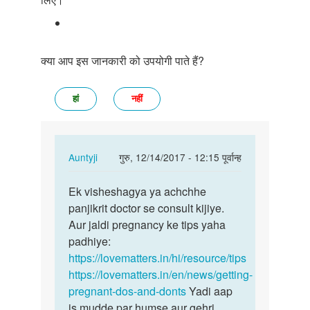
क्या आप इस जानकारी को उपयोगी पाते हैं?
हां
नहीं
In
Auntyji
गुरु, 12/14/2017 - 12:15 पूर्वान्ह
reply
पर्मालिंक
to
Ek visheshagya ya achchhe
Ek
Meri
panjikrit doctor se consult kijiye.
visheshagya
saadi
Aur jaldi pregnancy ke tips yaha
ya
ko
padhiye:
achchhe…
6
https://lovematters.in/hi/resource/tips
year's
https://lovematters.in/en/news/getting-
Ho…
pregnant-dos-and-donts
Yadi aap
by
is mudde par humse aur gehri