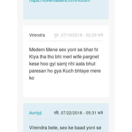
Virendra
गुरु, 07/19/2018 - 02:29 बजे
पर्मालिंक
Medem Mene sex yoni se bhar hi
Medem
Kiya tha tho bhi meri wife pargnet
Mene
kese hoo gyi samj nhi aata bhut
sex
paresan ho gya Kuch bhtaye mere
yoni
ko
se
bhar…
In
Auntyji
रवि, 07/22/2018 - 05:31 बजे
reply
पर्मालिंक
to
Virendra bete, sex ke baad yoni se
Virendra