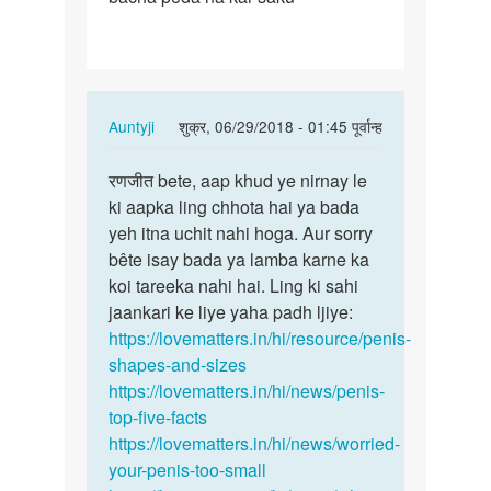
hai
is…
In
Auntyji
शुक्र, 06/29/2018 - 01:45 पूर्वान्ह
reply
पर्मालिंक
to
रणजीत bete, aap khud ye nirnay le
रणजीत
Mera
ki aapka ling chhota hai ya bada
bete,
ling
yeh itna uchit nahi hoga. Aur sorry
aap
chhota
bête isay bada ya lamba karne ka
khud
hai
koi tareeka nahi hai. Ling ki sahi
ye…
is…
jaankari ke liye yaha padh ljiye:
by
https://lovematters.in/hi/resource/penis-
रणजीत
shapes-and-sizes
https://lovematters.in/hi/news/penis-
top-five-facts
https://lovematters.in/hi/news/worried-
your-penis-too-small