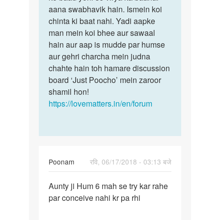
se
aana swabhavik hain. Ismein koi
beta,
sperm
chinta ki baat nahi. Yadi aapke
please
bahar
man mein koi bhee aur sawaal
relax…
ku
hain aur aap is mudde par humse
ajata…
aur gehri charcha mein judna
by
chahte hain toh hamare discussion
Ritu
board ‘Just Poocho’ mein zaroor
shamil hon!
https://lovematters.in/en/forum
Poonam
रवि, 06/17/2018 - 03:13 बजे
पर्मालिंक
Aunty ji Hum 6 mah se try kar rahe
Aunty
par conceive nahi kr pa rhi
ji
Hum