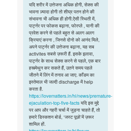
देर
यदि शरीर में उत्तेजना अधिक होगी, सेक्स की
से
तक
भावना ज़्यादा होगी तो शीघ्र पतन होने की
कोई
नहीं
संभावना भी अधिक ही होगी.ऐसी स्थिती में,
बात…
कर…
पार्ट्नर पर फोकस बढ़ाना, फोरप्ले , यानी की
by
प्रवेश करने से पहले बहुत से अलग अलग
Rahul
क्रियाएं करना , जिनसे दोनो को आनंद मिले,
g
अपने पार्ट्नर की उत्तेजना बढ़ाना, यह सब
activites सबसे ज़रूरी हैं. इसके इलावा,
पार्ट्नर के साथ सेक्स करने से पहले, एक बार
हस्त्मेथुन कर सकते हैं, उतने समय पहले
जीतने में लिंग में तनाव आ जाए. कॉंडम का
इस्तेमाल भी जल्दी discharge में help
करता है.
https://lovematters.in/hi/news/premature-
ejaculation-top-five-facts
यदि इस मुद्दे
पर आप और गहरी चर्चा में जुड़ना चाहते हैं, तो
हमारे डिस्कशन बोर्ड, ‘जस्ट पूछो’में ज़रूर
शामिल हों.
https://lovematters.in/hi/forum