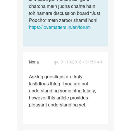
Uttara
charcha mein judna chahte hain
rathore
toh hamare discussion board “Just
Poocho” mein zaroor shamil hon!
https://lovematters.in/en/forum
Nona
बुध, 01/10/2018 - 01:54 बजे
पर्मालिंक
Asking questions are truly
Asking
fastidious thing if you are not
questions
understanding something totally,
are
however this article provides
truly…
pleasant understanding yet.