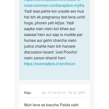
hai…
most-common-contraception-myths
by
Yadi isse pehle koi unsafe sex hua
Jassi
hai toh ek pregnancy test lena uchit
hoga, phoren yeh kijiye. Yadi
aapke man mein koi bhee aur
sawaal hain aur aap is mudde par
humse aur gehri charcha mein
judna chahte hain toh hamare
discussion board ‘Just Poocho’
mein zaroor shamil hon!
https://lovematters.in/en/forum
Raju
बुध, 07/04/2018 - 09:32 पूर्वान्ह
पर्मालिंक
Muh lene se bacche Paida nahi
Muh