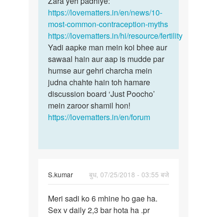
Zara yeh padhiye:
yoni…
shadi
https://lovematters.in/en/news/10-
ko
most-common-contraception-myths
9…
https://lovematters.in/hi/resource/fertility
by
Yadi aapke man mein koi bhee aur
Sonia
sawaal hain aur aap is mudde par
humse aur gehri charcha mein
judna chahte hain toh hamare
discussion board ‘Just Poocho’
mein zaroor shamil hon!
https://lovematters.in/en/forum
S.kumar
बुध, 07/25/2018 - 03:55 बजे
पर्मालिंक
Meri sadi ko 6 mhine ho gae ha.
Meri
Sex v daily 2,3 bar hota ha .pr
sadi