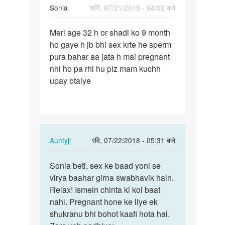
Sonia
शनि, 07/21/2018 - 04:02 बजे
पर्मालिंक
Meri age 32 h or shadi ko 9 month
Meri
ho gaye h jb bhi sex krte he sperm
age
pura bahar aa jata h mai pregnant
32
nhi ho pa rhi hu plz mam kuchh
h
upay btaiye
or
shadi
ko
9…
In
Auntyji
रवि, 07/22/2018 - 05:31 बजे
reply
पर्मालिंक
to
Sonia beti, sex ke baad yoni se
Sonia
Meri
virya baahar girna swabhavik hain.
beti,
age
Relax! Ismein chinta ki koi baat
sex
32
nahi. Pregnant hone ke liye ek
ke
h
shukranu bhi bohot kaafi hota hai.
baad
or