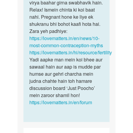
Medem
virya baahar girna swabhavik hain.
bete,
Mene
Relax! Ismein chinta ki koi baat
sex
sex
nahi. Pregnant hone ke liye ek
ke
yoni
shukranu bhi bohot kaafi hota hai.
baad…
se
Zara yeh padhiye:
bhar…
https://lovematters.in/en/news/10-
by
most-common-contraception-myths
Virendra
https://lovematters.in/hi/resource/fertility
Yadi aapke man mein koi bhee aur
sawaal hain aur aap is mudde par
humse aur gehri charcha mein
judna chahte hain toh hamare
discussion board ‘Just Poocho’
mein zaroor shamil hon!
https://lovematters.in/en/forum