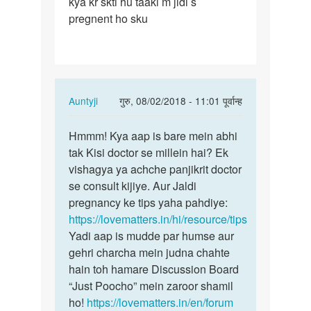
kya kr skti hu taaki m jldi s
ho
pregnent ho sku
gye…
In
Auntyji
गुरु, 08/02/2018 - 11:01 पूर्वान्ह
reply
पर्मालिंक
to
Hmmm! Kya aap is bare mein abhi
Hmmm!
meri
tak Kisi doctor se millein hai? Ek
Kya
sadi
vishagya ya achche panjikrit doctor
aap
ko
se consult kijiye. Aur Jaldi
is
tin
pregnancy ke tips yaha pahdiye:
bare
sal
https://lovematters.in/hi/resource/tips
mein…
ho
Yadi aap is mudde par humse aur
gye…
gehri charcha mein judna chahte
by
hain toh hamare Discussion Board
shilpa
“Just Poocho” mein zaroor shamil
ho!
https://lovematters.in/en/forum