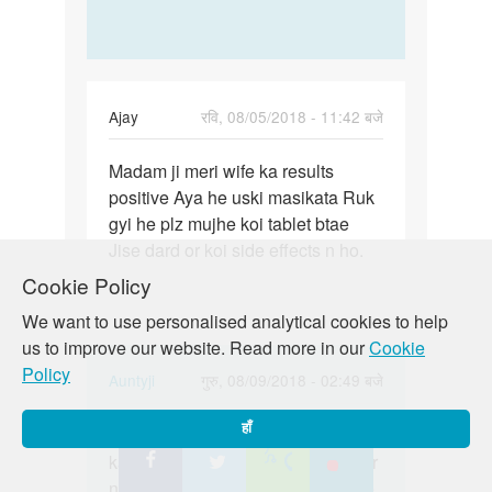
Ajay
रवि, 08/05/2018 - 11:42 बजे
पर्मालिंक
Madam ji meri wife ka results
Madam
positive Aya he uski masikata Ruk
ji
gyi he plz mujhe koi tablet btae
meri
Jise dard or koi side effects n ho.
wife
ka…
Cookie Policy
We want to use personalised analytical cookies to help
us to improve our website. Read more in our
Cookie
Policy
In
Auntyji
गुरु, 08/09/2018 - 02:49 बजे
reply
पर्मालिंक
हाँ
to
Sorry beta, hum kisi bhi medicine
Sorry
Madam
ka naam apko nahi bata sakte! Aur
beta,
ji
naa hee iss tarah koi bhi medicine
hum