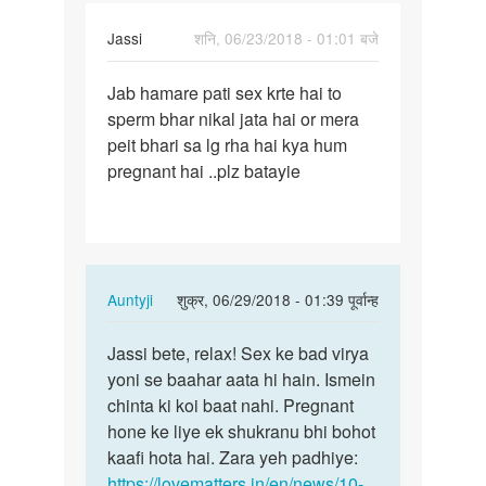
Jassi
शनि, 06/23/2018 - 01:01 बजे
पर्मालिंक
Jab hamare pati sex krte hai to
Jab
sperm bhar nikal jata hai or mera
hamare
peit bhari sa lg rha hai kya hum
pati
pregnant hai ..plz batayie
sex
krte
hai…
In
Auntyji
शुक्र, 06/29/2018 - 01:39 पूर्वान्ह
reply
पर्मालिंक
to
Jassi bete, relax! Sex ke bad virya
Jassi
Jab
yoni se baahar aata hi hain. Ismein
bete,
hamare
chinta ki koi baat nahi. Pregnant
relax!
pati
hone ke liye ek shukranu bhi bohot
Sex
sex
kaafi hota hai. Zara yeh padhiye:
ke…
krte
https://lovematters.in/en/news/10-