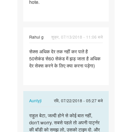
hote.
lene
se
bacche
Paida…
Rahul g
शुक्र, 07/13/2018 - 11:06 बजे
पर्मालिंक
सेक्स अधिक देर तक नहीं कर पाते है
सेक्स
50सेकंड से60 सेकंड में झड़ जाता है अधिक
अधिक
देर सेक्स करने के लिए क्या करना पड़ेगा)
देर
तक
नहीं
कर…
In
Auntyji
रवि, 07/22/2018 - 05:27 बजे
reply
पर्मालिंक
to
राहुल बेटा, जल्दी होने से कोई बात नहीं,
बेटा
सेक्स
don't worry. सबसे पहले तो अपनी पार्ट्नर
जल्दी
अधिक
की बॉडी को समझ लो, उसको टाइम दो. और
होने