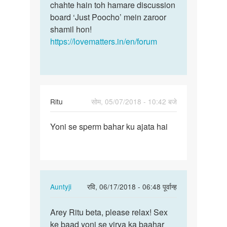
Zeba
chahte hain toh hamare discussion
board ‘Just Poocho’ mein zaroor
shamil hon!
https://lovematters.in/en/forum
Ritu
सोम, 05/07/2018 - 10:42 बजे
पर्मालिंक
Yoni se sperm bahar ku ajata hai
Yoni
se
sperm
bahar
ku
In
Auntyji
रवि, 06/17/2018 - 06:48 पूर्वान्ह
ajata…
reply
पर्मालिंक
to
Arey Ritu beta, please relax! Sex
Arey
Yoni
ke baad yoni se virya ka baahar
Ritu