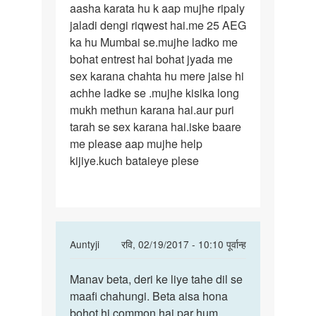
aasha karata hu k aap mujhe ripaly
jee
jaladi dengi riqwest hai.me 25 AEG
aasha
ka hu Mumbai se.mujhe ladko me
karata
bohat entrest hai bohat jyada me
hu
sex karana chahta hu mere jaise hi
k
achhe ladke se .mujhe kisika long
mukh methun karana hai.aur puri
tarah se sex karana hai.iske baare
me please aap mujhe help
kijiye.kuch bataieye plese
In
Auntyji
रवि, 02/19/2017 - 10:10 पूर्वान्ह
reply
पर्मालिंक
to
Manav beta, deri ke liye tahe dil se
Manav
Aunty
maafi chahungi. Beta aisa hona
beta,
jee
bohot hi common hai par hum
deri