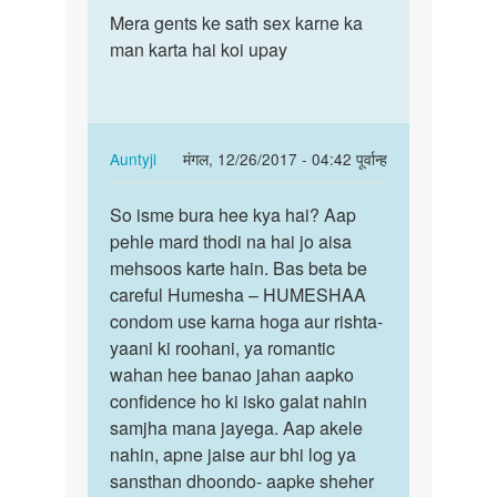
पर्मालिंक
to
Mera gents ke sath sex karne ka
Mera
mera
man karta hai koi upay
gents
naam
ke
rajendra
sath
hai
sex
mai
karne…
In
Auntyji
मंगल, 12/26/2017 - 04:42 पूर्वान्ह
25
reply
पर्मालिंक
by
to
So isme bura hee kya hai? Aap
So
rajendra
Mera
pehle mard thodi na hai jo aisa
isme
waghmare
gents
mehsoos karte hain. Bas beta be
bura
ke
careful Humesha – HUMESHAA
hee
sath
condom use karna hoga aur rishta-
kya
sex
yaani ki roohani, ya romantic
hai?…
karne…
wahan hee banao jahan aapko
by
confidence ho ki isko galat nahin
Kaifi
samjha mana jayega. Aap akele
nahin, apne jaise aur bhi log ya
sansthan dhoondo- aapke sheher