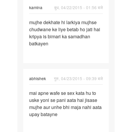
kamina
बुध, 04/22/2015 - 01:56 बजे
पर्मालिंक
mujhe dekhate hi larkiya mujhse
mujhe
chudwane ke liye betab ho jati hai
dekhate
kripya is bimari ka samadhan
hi
batkayen
larkiya
abhishek
गुरु, 04/23/2015 - 09:39 बजे
पर्मालिंक
mai apne wafe se sex kata hu to
mai
uske yoni se pani aata hai jisase
apne
mujhe aur unhe bhi maja nahi aata
wafe
upay batayne
se
sex
kata