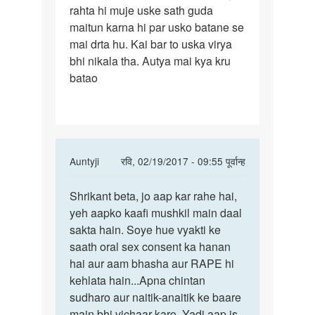
rahta hi muje uske sath guda
maitun karna hi par usko batane se
mai drta hu. Kai bar to uska virya
bhi nikala tha. Autya mai kya kru
batao
In
Auntyji
रवि, 02/19/2017 - 09:55 पूर्वान्ह
reply
पर्मालिंक
to
Shrikant beta, jo aap kar rahe hai,
Shrikant
Auntyji.
yeh aapko kaafi mushkil main daal
beta,
by
sakta hain. Soye hue vyakti ke
jo
shrikant
saath oral sex consent ka hanan
aap
hai aur aam bhasha aur RAPE hi
kar
kehlata hain...Apna chintan
sudharo aur naitik-anaitik ke baare
main bhi vichaar karo. Yadi aap is