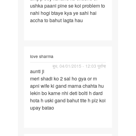
ushka paani pine se koi problem to
ji
nahi hogi btaye kya ye sahi hai
boy
accha to bahut lagta hau
ka
land
ko
chusne
love sharma
पर्मालिंक
बुध, 04/01/2015 - 12:03 पूर्वान्ह
aunti ji
aunti
meri shadi ko 2 sal ho gya or m
ji
apni wife ki gand marna chahta hu
meri
lekin bo karne nhi deti bolti h dard
shadi
hota h uski gand bahut tite h plz koi
ko
upay batao
2
sal