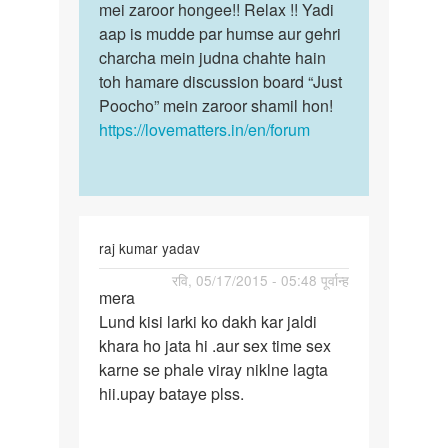
mei zaroor hongee!! Relax !! Yadi
aap is mudde par humse aur gehri
charcha mein judna chahte hain
toh hamare discussion board “Just
Poocho” mein zaroor shamil hon!
https://lovematters.in/en/forum
raj kumar yadav
पर्मालिंक
रवि, 05/17/2015 - 05:48 पूर्वान्ह
mera
mera
Lund kisi larki ko dakh kar jaldi
Lund
khara ho jata hi .aur sex time sex
kisi
karne se phale viray niklne lagta
larki
hii.upay bataye plss.
ko
dakh