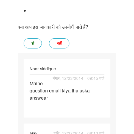
क्या आप इस जानकारी को उपयोगी पाते हैं?
हां
नहीं
Noor siddique
पर्मालिंक
मंगल, 12/23/2014 - 09:45 बजे
Maine
Maine
question email kiya tha uska
question
answear
email
kiya
tha
ajay
शनि, 12/27/2014 - 08:10 बजे