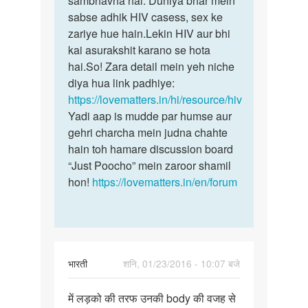
sambhavna hai. Duniya bhar mein
sex
sabse adhik HIV casess, sex ke
jis
krne
zariye hue hain.Lekin HIV aur bhi
viykati
se
kai asurakshit karano se hota
by
hai.So! Zara detail mein yeh niche
sonu
diya hua link padhiye:
sonu
https://lovematters.in/hi/resource/hiv
Yadi aap is mudde par humse aur
gehri charcha mein judna chahte
hain toh hamare discussion board
“Just Poocho” mein zaroor shamil
hon!
https://lovematters.in/en/forum
भारती
शनि, 01/23/2016 - 10:07 बजे
पर्मालिंक
में लड़को की तरफ उनकी body की वजह से
में