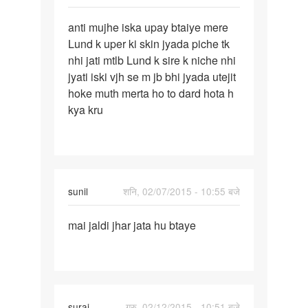
पर्मालिंक
anti mujhe iska upay btaiye mere
anti
Lund k uper ki skin jyada piche tk
mujhe
nhi jati mtlb Lund k sire k niche nhi
iska
jyati iski vjh se m jb bhi jyada utejit
upay
hoke muth merta ho to dard hota h
btaiye
kya kru
sunil
शनि, 02/07/2015 - 10:55 बजे
पर्मालिंक
mai jaldi jhar jata hu btaye
mai
jaldi
jhar
jata
hu
suraj
गुरु, 02/12/2015 - 10:51 बजे
btaye