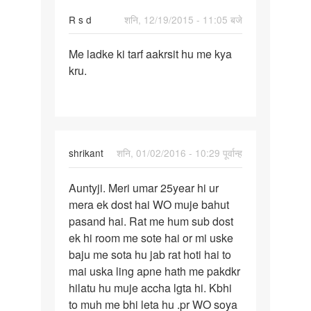
mera
R s d
शनि, 12/19/2015 - 11:05 बजे
पर्मालिंक
Me ladke ki tarf aakrsit hu me kya
Me
kru.
ladke
ki
tarf
aakrsit
hu
shrikant
शनि, 01/02/2016 - 10:29 पूर्वान्ह
पर्मालिंक
Auntyji. Meri umar 25year hi ur
Auntyji.
mera ek dost hai WO muje bahut
pasand hai. Rat me hum sub dost
ek hi room me sote hai or mi uske
baju me sota hu jab rat hoti hai to
mai uska ling apne hath me pakdkr
hilatu hu muje accha lgta hi. Kbhi
to muh me bhi leta hu .pr WO soya