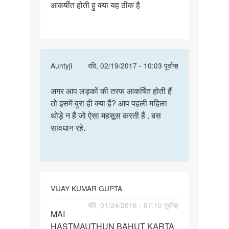
आकर्षीत होती हु क्या यह ठीक है
लड़को
की
तरफ
उनकी
body
In
Auntyji
रवि, 02/19/2017 - 10:03 पूर्वान्ह
की
reply
पर्मालिंक
to
अगर आप लड़कों की तरफ आकर्षित होती हैं
अगर
में
तो इसमें बुरा ही क्या हैं? आप पहली महिला
आप
लड़को
थोड़े न हैं जो ऐसा महसूस करती हैं . बस
लड़कों
की
सावधान रहे.
की
तरफ
तरफ
उनकी
आकर्षित
body
की
by
VIJAY KUMAR GUPTA
भारती
पर्मालिंक
रवि, 01/24/2016 - 07:10 पूर्वान्ह
MAI
MAI
HASTMAUTHUN BAHUT KARTA
HASTMAUTHUN