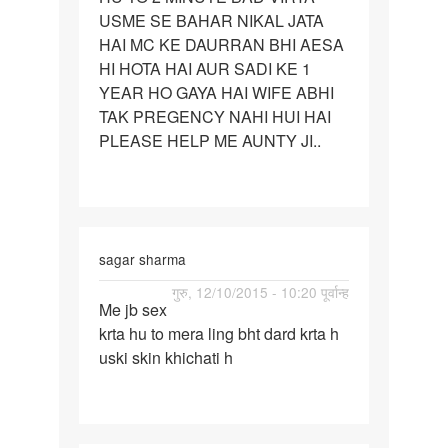
USME SE BAHAR NIKAL JATA
APNI
HAI MC KE DAURRAN BHI AESA
WIFE
HI HOTA HAI AUR SADI KE 1
SE
YEAR HO GAYA HAI WIFE ABHI
SEX
TAK PREGENCY NAHI HUI HAI
PLEASE HELP ME AUNTY JI..
sagar sharma
पर्मालिंक
गुरु, 12/10/2015 - 10:20 पूर्वान्ह
Me jb sex
Me
krta hu to mera ling bht dard krta h
jb
uski skin khichati h
sex
krta
hu
to