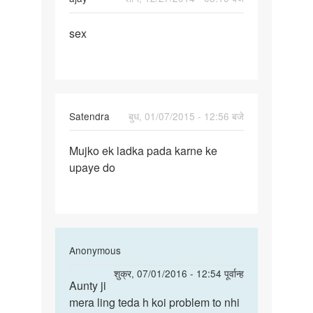
पर्मालिंक
sex
sex
Satendra
बुध, 01/07/2015 - 12:56 बजे
पर्मालिंक
Mujko ek ladka pada karne ke
Mujko
upaye do
ek
ladka
pada
karne
ke
In
Anonymous
reply
पर्मालिंक
शुक्र, 07/01/2016 - 12:54 पूर्वान्ह
to
Aunty ji
Aunty
Okay!
mera ling teda h koi problem to nhi
ji