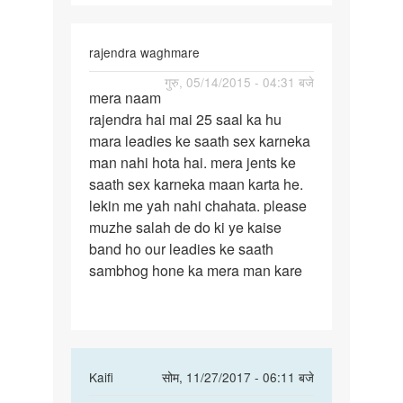
hu
rajendra waghmare
पर्मालिंक
गुरु, 05/14/2015 - 04:31 बजे
mera naam
mera
rajendra hai mai 25 saal ka hu
naam
mara leadies ke saath sex karneka
rajendra
man nahi hota hai. mera jents ke
hai
saath sex karneka maan karta he.
mai
lekin me yah nahi chahata. please
25
muzhe salah de do ki ye kaise
band ho our leadies ke saath
sambhog hone ka mera man kare
In
Kaifi
सोम, 11/27/2017 - 06:11 बजे
reply