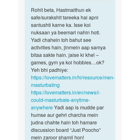
reply
पर्मालिंक
to
Rohit beta, Hastmaithun ek
Rohit
mai
safe/surakshit tareeka hai apni
beta,
daily
santushti karne ka. Isse koi
Hastmaithun
mutth
nuksaan ya beemari nahin hoti.
ek
marta
Yadi chahein toh bahut see
hu
activities hain, jinmein aap samya
isse
bitaa sakte hain. jaise ki khel –
by
games, gym ya koi hobbies…ok?
रोहित
Yeh bhi padhiye:
https://lovematters.in/hi/resource/men-
masturbating
https://lovematters.in/en/news/i-
could-masturbate-anytime-
anywhere
Yadi aap is mudde par
humse aur gehri charcha mein
judna chahte hain toh hamare
discussion board “Just Poocho”
mein zaroor shamil hon!