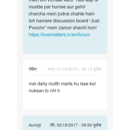
mudde par humse aur gehri
charcha mein judna chahte hain
toh hamare discussion board “Just
Poocho” mein zaroor shamil hon!
https://lovematters.in/en/forum
रोहित
मंगल, 01/19/2016 - 09:12 पूर्वान्ह
पर्मालिंक
mai daily mutth marta hu isse koi
mai
nuksan to nhi h
daily
mutth
marta
hu
isse
In
Auntyji
रवि, 02/19/2017 - 09:56 पूर्वान्ह