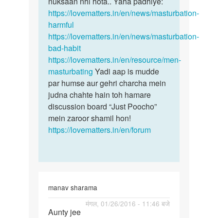
nuksaan nhi hota.. Yaha padhiye:
https://lovematters.in/en/news/masturbation-
harmful
https://lovematters.in/en/news/masturbation-
bad-habit
https://lovematters.in/en/resource/men-
masturbating
Yadi aap is mudde
par humse aur gehri charcha mein
judna chahte hain toh hamare
discussion board “Just Poocho”
mein zaroor shamil hon!
https://lovematters.in/en/forum
manav sharama
पर्मालिंक
मंगल, 01/26/2016 - 11:46 बजे
Aunty jee
Aunty