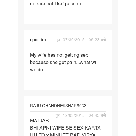
dubara nahi kar pata hu
ek
bar
sex
karne
ke
upendra
गुरु, 07/30/2015 - 09:23 बजे
bad
पर्मालिंक
My wife has not getting sex
My
because she get pain...what will
wife
we do..
has
not
getting
sex
RAJU CHANDHEKSHAR6033
पर्मालिंक
गुरु, 12/03/2015 - 04:45 बजे
MAI JAB
MAI
BHI APNI WIFE SE SEX KARTA
JAB
HU TO 2 MINUTE BAD VIRYA
BHI