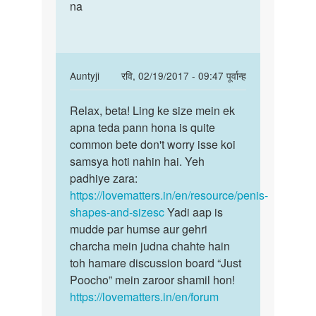
Suniye
na
mera
ladka
ling
ya
teda
ladki
h
by
koi
In
Auntyji
रवि, 02/19/2017 - 09:47 पूर्वान्ह
Auntyji
reply
पर्मालिंक
to
Relax, beta! Ling ke size mein ek
Relax,
Aunty
apna teda pann hona is quite
beta!
ji
common bete don't worry isse koi
Ling
mera
samsya hoti nahin hai. Yeh
ke
ling
padhiye zara:
size
teda
https://lovematters.in/en/resource/penis-
h
shapes-and-sizesc
Yadi aap is
koi
mudde par humse aur gehri
by
charcha mein judna chahte hain
Anonymous
toh hamare discussion board “Just
Poocho” mein zaroor shamil hon!
https://lovematters.in/en/forum