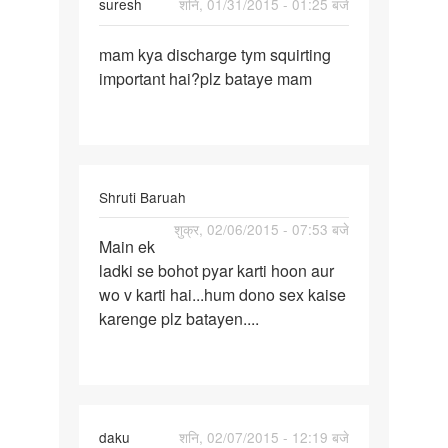
suresh
शनि, 01/31/2015 - 01:25 बजे
पर्मालिंक
mam kya discharge tym squirting
mam
important hai?plz bataye mam
kya
discharge
tym
Shruti Baruah
पर्मालिंक
शुक्र, 02/06/2015 - 07:53 बजे
Main ek
Main
ladki se bohot pyar karti hoon aur
ek
wo v karti hai...hum dono sex kaise
ladki
karenge plz batayen....
se
bohot
pyar
daku
शनि, 02/07/2015 - 12:19 बजे