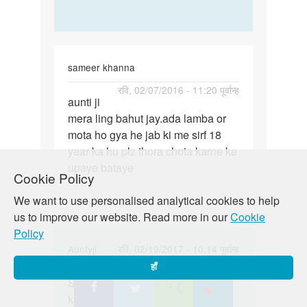
sameer khanna
पर्मालिंक
रवि, 02/07/2016 - 11:20 पूर्वान्ह
aunti ji
aunti
mera ling bahut jay.ada lamba or
ji
mota ho gya he jab ki me sirf 18
mera
year ka hu plz thora chota karne ke
lund
upaye bataye
bahut
Cookie Policy
jay
We want to use personalised analytical cookies to help
us to improve our website. Read more in our
Cookie
Policy
In
Auntyji
रवि, 02/19/2017 - 10:14 पूर्वान्ह
reply
हाँ
पर्मालिंक
to
Sorry, bete. Ling ka size badalne
Sorry,
aunti
ka koi bhi tarika maujood nahi hai.
bete.