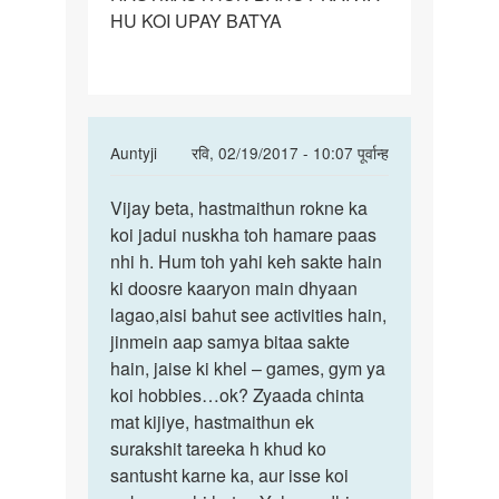
HU KOI UPAY BATYA
BAHUT
KARTA
In
Auntyji
रवि, 02/19/2017 - 10:07 पूर्वान्ह
reply
पर्मालिंक
to
Vijay beta, hastmaithun rokne ka
Vijay
MAI
koi jadui nuskha toh hamare paas
beta,
HASTMAUTHUN
nhi h. Hum toh yahi keh sakte hain
hastmaithun
BAHUT
ki doosre kaaryon main dhyaan
rokne
KARTA
lagao,aisi bahut see activities hain,
by
jinmein aap samya bitaa sakte
VIJAY
hain, jaise ki khel – games, gym ya
KUMAR
koi hobbies…ok? Zyaada chinta
GUPTA
mat kijiye, hastmaithun ek
surakshit tareeka h khud ko
santusht karne ka, aur isse koi