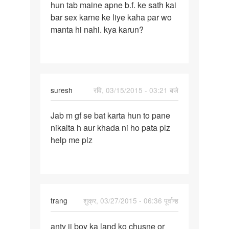
hun tab maine apne b.f. ke sath kai
mai
bar sex karne ke liye kaha par wo
12th
manta hi nahi. kya karun?
class
me
suresh
रवि, 03/15/2015 - 03:21 बजे
पर्मालिंक
Jab m gf se bat karta hun to pane
Jab
nikalta h aur khada ni ho pata plz
m
help me plz
gf
se
bat
karta
hun
trang
शुक्र, 03/27/2015 - 06:36 पूर्वान्ह
to
पर्मालिंक
anty ji boy ka land ko chusne or
anty