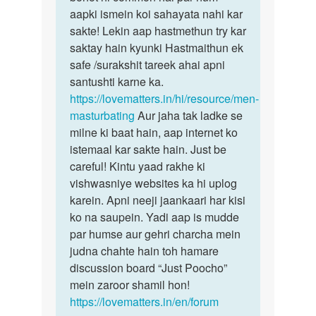
aasha
aapki ismein koi sahayata nahi kar
ke
karata
sakte! Lekin aap hastmethun try kar
liye
hu
saktay hain kyunki Hastmaithun ek
tahe
k
safe /surakshit tareek ahai apni
by
santushti karne ka.
manav
https://lovematters.in/hi/resource/men-
sharama
masturbating
Aur jaha tak ladke se
milne ki baat hain, aap internet ko
istemaal kar sakte hain. Just be
careful! Kintu yaad rakhe ki
vishwasniye websites ka hi uplog
karein. Apni neeji jaankaari har kisi
ko na saupein. Yadi aap is mudde
par humse aur gehri charcha mein
judna chahte hain toh hamare
discussion board “Just Poocho”
mein zaroor shamil hon!
https://lovematters.in/en/forum