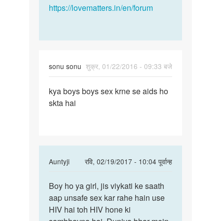
https://lovematters.in/en/forum
sonu sonu
शुक्र, 01/22/2016 - 09:33 बजे
पर्मालिंक
kya boys boys sex krne se aids ho
kya
skta hai
boys
boys
sex
krne
se
In
Auntyji
रवि, 02/19/2017 - 10:04 पूर्वान्ह
reply
पर्मालिंक
to
Boy ho ya girl, jis viykati ke saath
Boy
kya
aap unsafe sex kar rahe hain use
ho
boys
HIV hai toh HIV hone ki
ya
boys
girl,