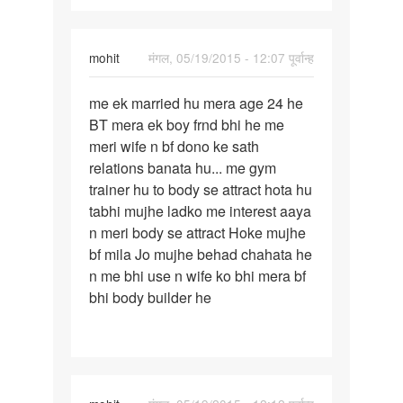
mohit
मंगल, 05/19/2015 - 12:07 पूर्वान्ह
पर्मालिंक
me ek married hu mera age 24 he
me
BT mera ek boy frnd bhi he me
ek
meri wife n bf dono ke sath
married
relations banata hu... me gym
hu
trainer hu to body se attract hota hu
mera
tabhi mujhe ladko me interest aaya
age
n meri body se attract Hoke mujhe
24
bf mila Jo mujhe behad chahata he
n me bhi use n wife ko bhi mera bf
bhi body builder he