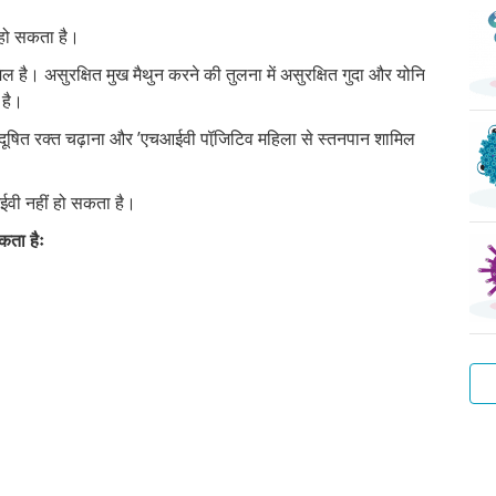
 हो सकता है।
िल है। असुरक्षित मुख मैथुन करने की तुलना में असुरक्षित गुदा और योनि
 है।
, दूषित रक्त चढ़ाना और ’एचआईवी पॉजि़टिव महिला से स्तनपान शामिल
।
ईवी नहीं हो सकता है।
कता हैः
वाट
हेप
ट्र
प्यू
स्कै
बैक्
वाटर
बी
ला
वेज