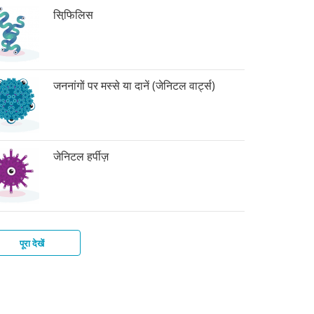
सिफि़लिस
जननांगों पर मस्से या दानें (जेनिटल वार्ट्स)
जेनिटल हर्पीज़
पूरा देखें
र
िटाइटिस-
ाइकोमोनिएसिस
बिक
बीज़
टीरियल
्स
इस
िनोसिस