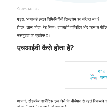
© Love Matters
एड्स, अक्वायर्ड इम्यून डिफिसियेंसी सिन्ड्रोम का संक्षिप्त रूप है।
Footer
हमारे सिद्धांत
Just Poocho
संपर्क करें
चित्रः लाल फीता (रेड रिबन), एचआईवी पॉजि़टिव और एड्स से पीडि़त 
Company
एकजुटता का प्रतीक है।
एचआईवी कैसे होता है?
924 टि
बातची
आपको, संक्रमित शारीरिक द्रव जैसे कि वीर्यपात से पहले निकलने वाले
संपर्क में आने से एचआईवी हो सकता है।