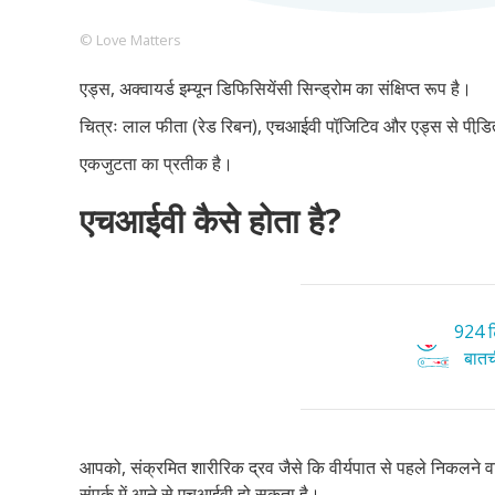
© Love Matters
एड्स, अक्वायर्ड इम्यून डिफिसियेंसी सिन्ड्रोम का संक्षिप्त रूप है।
Footer
हमारे सिद्धांत
Just Poocho
संपर्क करें
चित्रः लाल फीता (रेड रिबन), एचआईवी पॉजि़टिव और एड्स से पीडि़त 
Company
एकजुटता का प्रतीक है।
एचआईवी कैसे होता है?
924 टि
बातची
आपको, संक्रमित शारीरिक द्रव जैसे कि वीर्यपात से पहले निकलने वाले
संपर्क में आने से एचआईवी हो सकता है।