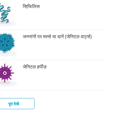
सिफि़लिस
जननांगों पर मस्से या दानें (जेनिटल वार्ट्स)
जेनिटल हर्पीज़
पूरा देखें
र
िटाइटिस-
ाइकोमोनिएसिस
बिक
बीज़
टीरियल
्स
इस
िनोसिस