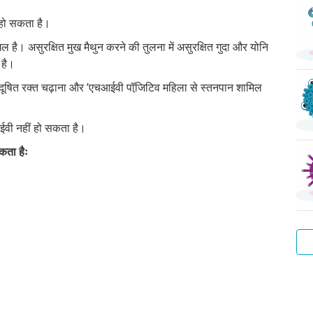
 हो सकता है।
िल है। असुरक्षित मुख मैथुन करने की तुलना में असुरक्षित गुदा और योनि
 है।
, दूषित रक्त चढ़ाना और ’एचआईवी पॉजि़टिव महिला से स्तनपान शामिल
।
ईवी नहीं हो सकता है।
कता हैः
वाट
हेप
ट्र
प्यू
स्कै
बैक्
वाटर
बी
ला
वेज