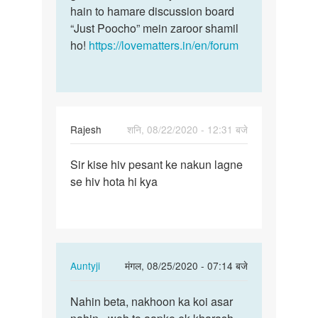
hain to hamare discussion board
“Just Poocho” mein zaroor shamil
ho!
https://lovematters.in/en/forum
Rajesh
शनि, 08/22/2020 - 12:31 बजे
पर्मालिंक
Sir kise hiv pesant ke nakun lagne
Sir
se hiv hota hi kya
kise
hiv
pesant
ke
nakun…
In
Auntyji
मंगल, 08/25/2020 - 07:14 बजे
reply
पर्मालिंक
to
Nahin beta, nakhoon ka koi asar
Nahin
Sir
beta,