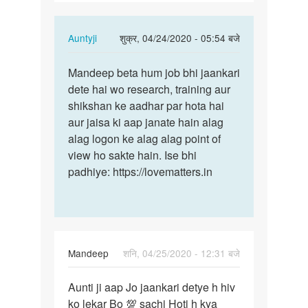
ko
lekar…
In
Auntyji
शुक्र, 04/24/2020 - 05:54 बजे
reply
पर्मालिंक
to
Mandeep beta hum job bhi jaankari
Mandeep
Anuti
dete hai wo research, training aur
beta
ji
shikshan ke aadhar par hota hai
hum
aapko
aur jaisa ki aap janate hain alag
job
hiv
alag logon ke alag alag point of
bhi…
ko
view ho sakte hain. Ise bhi
lekar…
padhiye: https://lovematters.in
by
Mandeep
Mandeep
शनि, 04/25/2020 - 12:31 बजे
पर्मालिंक
Aunti ji aap Jo jaankari detye h hiv
Aunti
ko lekar Bo 💯 sachi Hoti h kya
ji