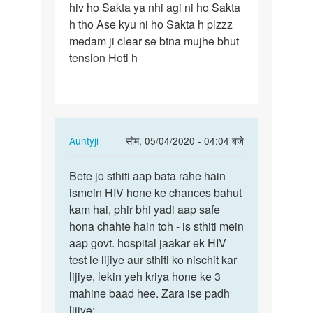
hiv ho Sakta ya nhi agi ni ho Sakta
h tho Ase kyu ni ho Sakta h plzzz
medam ji clear se btna mujhe bhut
tension Hoti h
In
Auntyji
सोम, 05/04/2020 - 04:04 बजे
reply
पर्मालिंक
to
Bete jo sthiti aap bata rahe hain
Bete
Medam
ismein HIV hone ke chances bahut
jo
ji
kam hai, phir bhi yadi aap safe
sthiti
Mene
hona chahte hain toh - is sthiti mein
aap
ek
aap govt. hospital jaakar ek HIV
bata
ladki
test le lijiye aur sthiti ko nischit kar
rahe…
se…
lijiye, lekin yeh kriya hone ke 3
by
mahine baad hee. Zara ise padh
Rajesh
lijiye: