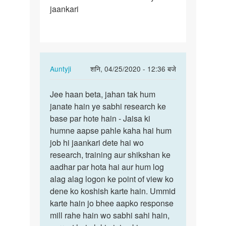
jaankari
aap
Jo
jaankari…
In
Auntyji
शनि, 04/25/2020 - 12:36 बजे
reply
पर्मालिंक
to
Jee haan beta, jahan tak hum
Jee
Aunti
janate hain ye sabhi research ke
haan
ji
base par hote hain - Jaisa ki
beta,
aap
humne aapse pahle kaha hai hum
jahan
Jo
job hi jaankari dete hai wo
tak
jaankari…
research, training aur shikshan ke
hum…
by
aadhar par hota hai aur hum log
Mandeep
alag alag logon ke point of view ko
dene ko koshish karte hain. Ummid
karte hain jo bhee aapko response
mill rahe hain wo sabhi sahi hain,