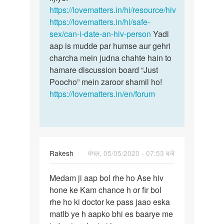
https://lovematters.in/hi/resource/hiv
https://lovematters.in/hi/safe-
sex/can-i-date-an-hiv-person
Yadi
aap is mudde par humse aur gehri
charcha mein judna chahte hain to
hamare discussion board “Just
Poocho” mein zaroor shamil ho!
https://lovematters.in/en/forum
Rakesh
मंगल, 05/05/2020 - 07:53 बजे
पर्मालिंक
Medam ji aap bol rhe ho Ase hiv
Medam
hone ke Kam chance h or fir bol
ji
rhe ho ki doctor ke pass jaao eska
aap
matlb ye h aapko bhi es baarye me
bol