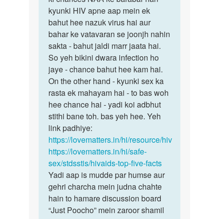
ji
kyunki HIV apne aap mein ek
iska
Mene
bahut hee nazuk virus hai aur
jawab
aapse
bahar ke vatavaran se joonjh nahin
woh
pucha…
sakta - bahut jaldi marr jaata hai.
hee…
by
So yeh bikini dwara infection ho
Rakesh
jaye - chance bahut hee kam hai.
On the other hand - kyunki sex ka
rasta ek mahayam hai - to bas woh
hee chance hai - yadi koi adbhut
stithi bane toh. bas yeh hee. Yeh
link padhiye:
https://lovematters.in/hi/resource/hiv
https://lovematters.in/hi/safe-
sex/stdsstis/hivaids-top-five-facts
Yadi aap is mudde par humse aur
gehri charcha mein judna chahte
hain to hamare discussion board
“Just Poocho” mein zaroor shamil