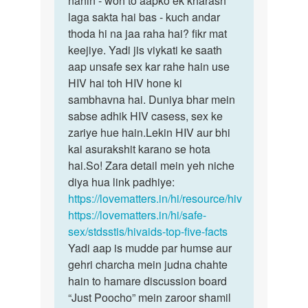
nahin - woh to aapko ek kharash
kise
laga sakta hai bas - kuch andar
nakhoon
hiv
thoda hi na jaa raha hai? fikr mat
ka
pesant
keejiye. Yadi jis viykati ke saath
koi…
ke
aap unsafe sex kar rahe hain use
nakun…
HIV hai toh HIV hone ki
by
sambhavna hai. Duniya bhar mein
Rajesh
sabse adhik HIV casess, sex ke
zariye hue hain.Lekin HIV aur bhi
kai asurakshit karano se hota
hai.So! Zara detail mein yeh niche
diya hua link padhiye:
https://lovematters.in/hi/resource/hiv
https://lovematters.in/hi/safe-
sex/stdsstis/hivaids-top-five-facts
Yadi aap is mudde par humse aur
gehri charcha mein judna chahte
hain to hamare discussion board
“Just Poocho” mein zaroor shamil