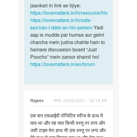
hone
jaankari in link se lijiye:
se
par
https://lovematters.in/hi/resource/hiv
sex
usko
https://lovematters.in/hi/safe-
ki…
Sex…
sex/can-i-date-an-hiv-person
Yadi
by
aap is mudde par humse aur gehri
Mithun
charcha mein judna chahte hain to
Ray
hamare discussion board “Just
Poocho” mein zaroor shamil ho!
https://lovematters.in/en/forum
Rajeev
मंगल, 03/02/2021 - 02:18 बजे
पर्मालिंक
एक बार एचआईवी पॉजिटिव मरीज के हाथ में
एक
घाव था और वह घाव किसी वस्तु पर लगा और
बार
उसी टाइम मेरा हाथ भी उस वस्तु पर लगा और
एचआईवी