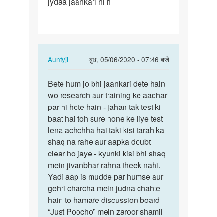
jydaa jaankari ni h
rhe
ho
Ase…
In
Auntyji
बुध, 05/06/2020 - 07:46 बजे
reply
पर्मालिंक
to
Bete hum jo bhi jaankari dete hain
Bete
Medam
wo research aur training ke aadhar
hum
ji
par hi hote hain - jahan tak test ki
jo
aap
baat hai toh sure hone ke liye test
bhi
bol
lena achchha hai taki kisi tarah ka
jaankari…
rhe
shaq na rahe aur aapka doubt
ho
clear ho jaye - kyunki kisi bhi shaq
Ase…
mein jivanbhar rahna theek nahi.
by
Yadi aap is mudde par humse aur
Rakesh
gehri charcha mein judna chahte
hain to hamare discussion board
“Just Poocho” mein zaroor shamil