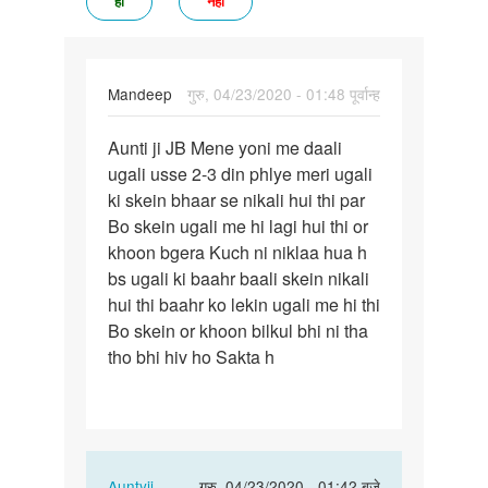
हां
नहीं
Mandeep
गुरु, 04/23/2020 - 01:48 पूर्वान्ह
पर्मालिंक
Aunti ji JB Mene yoni me daali
Aunti
ugali usse 2-3 din phlye meri ugali
ji
ki skein bhaar se nikali hui thi par
JB
Bo skein ugali me hi lagi hui thi or
Mene
khoon bgera Kuch ni niklaa hua h
yoni
bs ugali ki baahr baali skein nikali
me…
hui thi baahr ko lekin ugali me hi thi
Bo skein or khoon bilkul bhi ni tha
tho bhi hiv ho Sakta h
In
Auntyji
गुरु, 04/23/2020 - 01:42 बजे