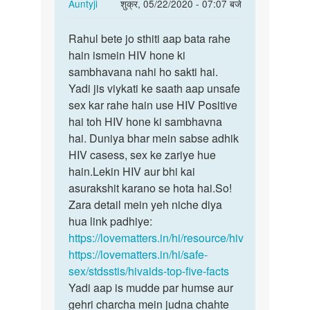
In
Auntyji
शुक्र, 05/22/2020 - 07:07 बजे
reply
पर्मालिंक
to
Rahul bete jo sthiti aap bata rahe
Rahul
Medam
hain ismein HIV hone ki
bete
ji
sambhavana nahi ho sakti hai.
jo
kya
Yadi jis viykati ke saath aap unsafe
sthiti
hiv
sex kar rahe hain use HIV Positive
aap…
kapdo
hai toh HIV hone ki sambhavna
NAA…
hai. Duniya bhar mein sabse adhik
by
HIV casess, sex ke zariye hue
Rahul
hain.Lekin HIV aur bhi kai
asurakshit karano se hota hai.So!
Zara detail mein yeh niche diya
hua link padhiye:
https://lovematters.in/hi/resource/hiv
https://lovematters.in/hi/safe-
sex/stdsstis/hivaids-top-five-facts
Yadi aap is mudde par humse aur
gehri charcha mein judna chahte