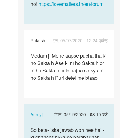
ho!
https://lovematters.in/en/forum
Rakesh
गुरु, 05/07/2020 - 12:24 पूर्वान्ह
पर्मालिंक
Medam ji Mene aapse pucha tha ki
Medam
ho Sakta h Ase ki ni ho Sakta h or
ji
ni ho Sakta h to is bajha se kyu ni
Mene
ho Sakta h Puri detel me btaao
aapse
pucha…
In
Auntyji
मंगल, 05/19/2020 - 03:10 बजे
reply
पर्मालिंक
to
So beta- iska jawab woh hee hai -
So
Medam
ki chances NAA ke barabar han
beta-