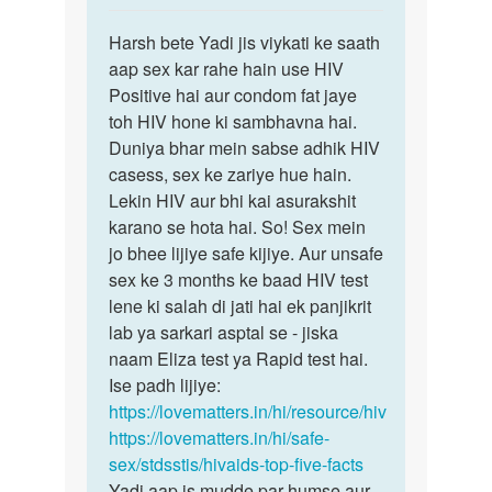
reply
पर्मालिंक
to
Harsh bete Yadi jis viykati ke saath
Harsh
mine
aap sex kar rahe hain use HIV
bete
ek
Positive hai aur condom fat jaye
Yadi
boy
toh HIV hone ki sambhavna hai.
jis
ke
Duniya bhar mein sabse adhik HIV
viykati…
sath
casess, sex ke zariye hue hain.
sex
Lekin HIV aur bhi kai asurakshit
kiya…
karano se hota hai. So! Sex mein
by
jo bhee lijiye safe kijiye. Aur unsafe
Harsh
sex ke 3 months ke baad HIV test
T
lene ki salah di jati hai ek panjikrit
p
lab ya sarkari asptal se - jiska
naam Eliza test ya Rapid test hai.
Ise padh lijiye:
https://lovematters.in/hi/resource/hiv
https://lovematters.in/hi/safe-
sex/stdsstis/hivaids-top-five-facts
Yadi aap is mudde par humse aur