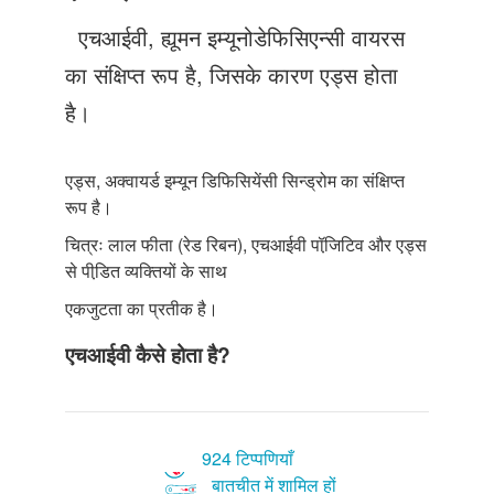
Just Poocho
एचआईवी, ह्यूमन इम्यूनोडेफिसिएन्सी वायरस
संपर्क करें
का संक्षिप्त रूप है, जिसके कारण एड्स होता
है।
एड्स, अक्वायर्ड इम्यून डिफिसियेंसी सिन्ड्रोम का संक्षिप्त
रूप है।
चित्रः लाल फीता (रेड रिबन), एचआईवी पॉजि़टिव और एड्स
से पीडि़त व्यक्तियों के साथ
एकजुटता का प्रतीक है।
एचआईवी कैसे होता है?
924 टिप्पणियाँ
बातचीत में शामिल हों