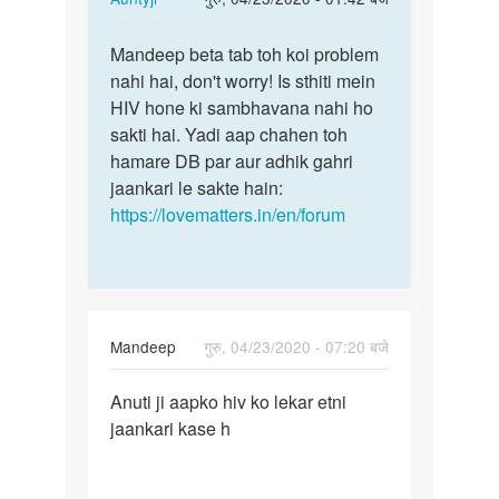
reply
पर्मालिंक
to
Mandeep beta tab toh koi problem
Mandeep
Aunti
nahi hai, don't worry! Is sthiti mein
beta
ji
HIV hone ki sambhavana nahi ho
tab
JB
sakti hai. Yadi aap chahen toh
toh
Mene
hamare DB par aur adhik gahri
koi…
yoni
jaankari le sakte hain:
me…
https://lovematters.in/en/forum
by
Mandeep
Mandeep
गुरु, 04/23/2020 - 07:20 बजे
पर्मालिंक
Anuti ji aapko hiv ko lekar etni
Anuti
jaankari kase h
ji
aapko
hiv