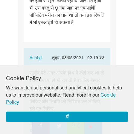
मेरे हाथ से खून निकल रहा था और मेरा हाथ
पॉजिटिव
भी उस वस्तु से छू गया जहां पर एचआईवी
मरीज…
पॉजिटिव मरीज का घाव था तो क्या इस स्थिति
में भी एचआईवी हो सकता है
In
Auntyji
शुक्र, 03/05/2021 - 02:19 बजे
reply
पर्मालिंक
to
राजीव बेटे अगर आपके हाथ में कोई कट था तो
राजीव
Cookie Policy
एक
इसमें समस्या हो भी सकती है इसलिए बेहतर
बेटे
बार
होगा कि आप किसी पनजीक्रीत lab या
We want to use personalised analytical cookies to help
अगर
एचआईवी
सरकारी अस्पताल से एक HIV Test ले
us to improve our website. Read more in our
Cookie
आपके
पॉजिटिव
लिजिए और स्थिति को निश्चित कर लीजिये.
Policy
हाथ
मरीज…
इसे पढ़ लिजिए:
में…
by
https://lovematters.in/hi/resource/hiv
हाँ
Rajeev
https://lovematters.in/hi/safe-
sex/stdsstis/hivaids-top-five-facts