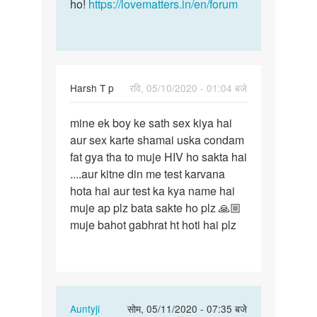
ho!
https://lovematters.in/en/forum
Harsh T p
रवि, 05/10/2020 - 01:04 बजे
पर्मालिंक
mine ek boy ke sath sex kiya hai
mine
aur sex karte shamai uska condam
ek
fat gya tha to muje HIV ho sakta hai
boy
....aur kitne din me test karvana
ke
hota hai aur test ka kya name hai
sath
muje ap plz bata sakte ho plz 🙏🏼
sex
muje bahot gabhrat ht hoti hai plz
kiya…
In
Auntyji
सोम, 05/11/2020 - 07:35 बजे