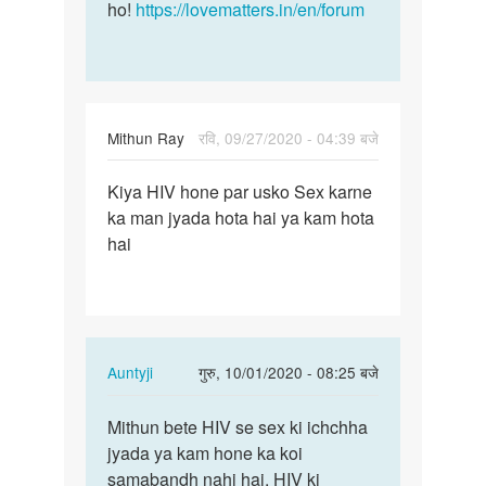
ho!
https://lovematters.in/en/forum
Mithun Ray
रवि, 09/27/2020 - 04:39 बजे
पर्मालिंक
Kiya HIV hone par usko Sex karne
Kiya
ka man jyada hota hai ya kam hota
HIV
hai
hone
par
usko
Sex…
In
Auntyji
गुरु, 10/01/2020 - 08:25 बजे
reply
पर्मालिंक
to
Mithun bete HIV se sex ki ichchha
Mithun
Kiya
jyada ya kam hone ka koi
bete
HIV
samabandh nahi hai. HIV ki
HIV