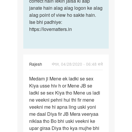
correct hain lekin jaisa ki aap
janate hain alag alag logon ke alag
alag point of view ho sakte hain.
Ise bhi padhiye:
https://lovematters.in
Rajesh
मंगल, 04/28/2020 - 06:48 बजे
पर्मालिंक
Medam ji Mene ek ladki se sex
Medam
Kiya usse hiv h or Mene JB se
ji
ladki se sex Kiya tho Mene us ladi
Mene
ne veekni pehni hui thi fir mene
ek
veekni me hi apna ling uski yoni
ladki
me daal Diya fir JB Mera veeryaa
se…
niklaa tho Bo bhi uski veekni ke
upar giraa Diya tho kya mujhe bhi