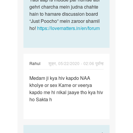
gehri charcha mein judna chahte
hain to hamare discussion board
“Just Poocho” mein zaroor shamil
ho!
https://lovematters.in/en/forum
Rahul
शुक्र, 05/22/2020 - 02:06 पूर्वान्ह
पर्मालिंक
Medam ji kya hiv kapdo NAA
Medam
kholye or sex Karne or veerya
ji
kapdo me hi nikal jaaye tho kya hiv
kya
ho Sakta h
hiv
kapdo
NAA…