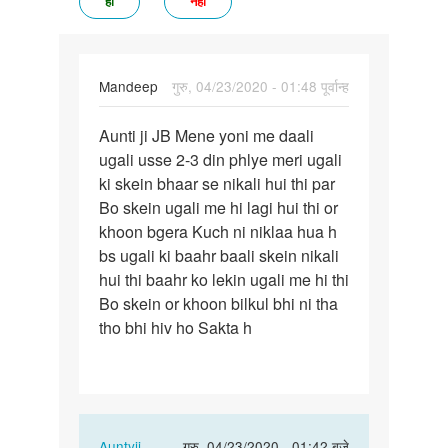
हां
नहीं
Mandeep
गुरु, 04/23/2020 - 01:48 पूर्वान्ह
पर्मालिंक
Aunti ji JB Mene yoni me daali
Aunti
ugali usse 2-3 din phlye meri ugali
ji
ki skein bhaar se nikali hui thi par
JB
Bo skein ugali me hi lagi hui thi or
Mene
khoon bgera Kuch ni niklaa hua h
yoni
bs ugali ki baahr baali skein nikali
me…
hui thi baahr ko lekin ugali me hi thi
Bo skein or khoon bilkul bhi ni tha
tho bhi hiv ho Sakta h
In
Auntyji
गुरु, 04/23/2020 - 01:42 बजे