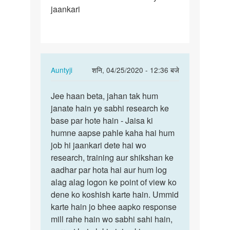
jaankari
aap
Jo
jaankari…
In
Auntyji
शनि, 04/25/2020 - 12:36 बजे
reply
पर्मालिंक
to
Jee haan beta, jahan tak hum
Jee
Aunti
janate hain ye sabhi research ke
haan
ji
base par hote hain - Jaisa ki
beta,
aap
humne aapse pahle kaha hai hum
jahan
Jo
job hi jaankari dete hai wo
tak
jaankari…
research, training aur shikshan ke
hum…
by
aadhar par hota hai aur hum log
Mandeep
alag alag logon ke point of view ko
dene ko koshish karte hain. Ummid
karte hain jo bhee aapko response
mill rahe hain wo sabhi sahi hain,