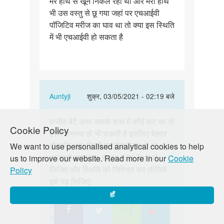
मेरे हाथ से खून निकल रहा था और मेरा हाथ
पॉजिटिव
भी उस वस्तु से छू गया जहां पर एचआईवी
मरीज…
पॉजिटिव मरीज का घाव था तो क्या इस स्थिति
में भी एचआईवी हो सकता है
In
Auntyji
शुक्र, 03/05/2021 - 02:19 बजे
reply
पर्मालिंक
to
राजीव बेटे अगर आपके हाथ में कोई कट था तो
राजीव
Cookie Policy
एक
इसमें समस्या हो भी सकती है इसलिए बेहतर
बेटे
बार
होगा कि आप किसी पनजीक्रीत lab या
We want to use personalised analytical cookies to help
अगर
एचआईवी
सरकारी अस्पताल से एक HIV Test ले
us to improve our website. Read more in our
Cookie
आपके
पॉजिटिव
लिजिए और स्थिति को निश्चित कर लीजिये.
Policy
हाथ
मरीज…
इसे पढ़ लिजिए:
में…
by
https://lovematters.in/hi/resource/hiv
हाँ
Rajeev
https://lovematters.in/hi/safe-
sex/stdsstis/hivaids-top-five-facts