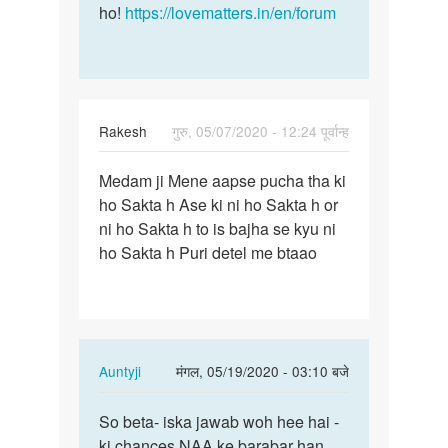
ho!
https://lovematters.in/en/forum
Rakesh
गुरु, 05/07/2020 - 12:24 पूर्वान्ह
पर्मालिंक
Medam ji Mene aapse pucha tha ki
Medam
ho Sakta h Ase ki ni ho Sakta h or
ji
ni ho Sakta h to is bajha se kyu ni
Mene
ho Sakta h Puri detel me btaao
aapse
pucha…
In
Auntyji
मंगल, 05/19/2020 - 03:10 बजे
reply
पर्मालिंक
to
So beta- iska jawab woh hee hai -
So
Medam
ki chances NAA ke barabar han
beta-