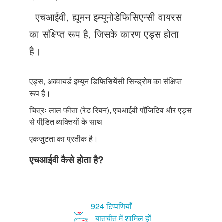
Just Poocho
एचआईवी, ह्यूमन इम्यूनोडेफिसिएन्सी वायरस
संपर्क करें
का संक्षिप्त रूप है, जिसके कारण एड्स होता
है।
एड्स, अक्वायर्ड इम्यून डिफिसियेंसी सिन्ड्रोम का संक्षिप्त
रूप है।
चित्रः लाल फीता (रेड रिबन), एचआईवी पॉजि़टिव और एड्स
से पीडि़त व्यक्तियों के साथ
एकजुटता का प्रतीक है।
एचआईवी कैसे होता है?
924 टिप्पणियाँ
बातचीत में शामिल हों