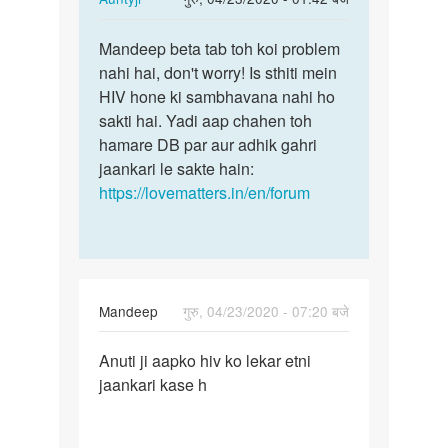
reply
पर्मालिंक
to
Mandeep beta tab toh koi problem
Mandeep
Aunti
nahi hai, don't worry! Is sthiti mein
beta
ji
HIV hone ki sambhavana nahi ho
tab
JB
sakti hai. Yadi aap chahen toh
toh
Mene
hamare DB par aur adhik gahri
koi…
yoni
jaankari le sakte hain:
me…
https://lovematters.in/en/forum
by
Mandeep
Mandeep
गुरु, 04/23/2020 - 07:20 बजे
पर्मालिंक
Anuti ji aapko hiv ko lekar etni
Anuti
jaankari kase h
ji
aapko
hiv