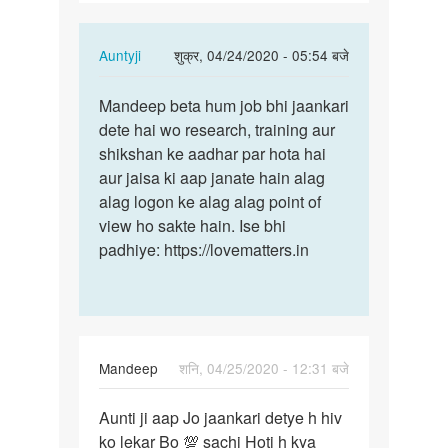
ko
lekar…
In
Auntyji
शुक्र, 04/24/2020 - 05:54 बजे
reply
पर्मालिंक
to
Mandeep beta hum job bhi jaankari
Mandeep
Anuti
dete hai wo research, training aur
beta
ji
shikshan ke aadhar par hota hai
hum
aapko
aur jaisa ki aap janate hain alag
job
hiv
alag logon ke alag alag point of
bhi…
ko
view ho sakte hain. Ise bhi
lekar…
padhiye: https://lovematters.in
by
Mandeep
Mandeep
शनि, 04/25/2020 - 12:31 बजे
पर्मालिंक
Aunti ji aap Jo jaankari detye h hiv
Aunti
ko lekar Bo 💯 sachi Hoti h kya
ji