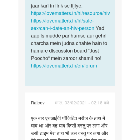
hone
jaankari in link se lijiye:
se
par
https://lovematters.in/hi/resource/hiv
sex
usko
https://lovematters.in/hi/safe-
ki…
Sex…
sex/can-i-date-an-hiv-person
Yadi
by
aap is mudde par humse aur gehri
Mithun
charcha mein judna chahte hain to
Ray
hamare discussion board “Just
Poocho” mein zaroor shamil ho!
https://lovematters.in/en/forum
Rajeev
मंगल, 03/02/2021 - 02:18 बजे
पर्मालिंक
एक बार एचआईवी पॉजिटिव मरीज के हाथ में
एक
घाव था और वह घाव किसी वस्तु पर लगा और
बार
उसी टाइम मेरा हाथ भी उस वस्तु पर लगा और
एचआईवी