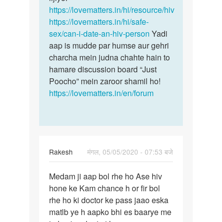
https://lovematters.in/hi/resource/hiv
https://lovematters.in/hi/safe-
sex/can-i-date-an-hiv-person
Yadi
aap is mudde par humse aur gehri
charcha mein judna chahte hain to
hamare discussion board “Just
Poocho” mein zaroor shamil ho!
https://lovematters.in/en/forum
Rakesh
मंगल, 05/05/2020 - 07:53 बजे
पर्मालिंक
Medam ji aap bol rhe ho Ase hiv
Medam
hone ke Kam chance h or fir bol
ji
rhe ho ki doctor ke pass jaao eska
aap
matlb ye h aapko bhi es baarye me
bol