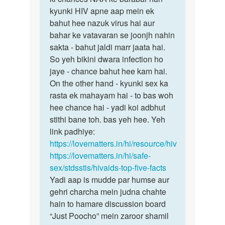
ji
kyunki HIV apne aap mein ek
iska
Mene
bahut hee nazuk virus hai aur
jawab
aapse
bahar ke vatavaran se joonjh nahin
woh
pucha…
sakta - bahut jaldi marr jaata hai.
hee…
by
So yeh bikini dwara infection ho
Rakesh
jaye - chance bahut hee kam hai.
On the other hand - kyunki sex ka
rasta ek mahayam hai - to bas woh
hee chance hai - yadi koi adbhut
stithi bane toh. bas yeh hee. Yeh
link padhiye:
https://lovematters.in/hi/resource/hiv
https://lovematters.in/hi/safe-
sex/stdsstis/hivaids-top-five-facts
Yadi aap is mudde par humse aur
gehri charcha mein judna chahte
hain to hamare discussion board
“Just Poocho” mein zaroor shamil