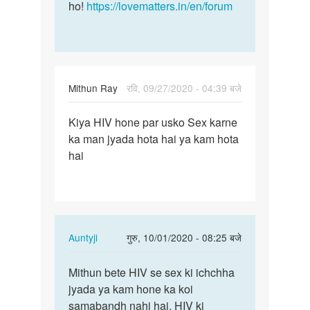
ho!
https://lovematters.in/en/forum
Mithun Ray
रवि, 09/27/2020 - 04:39 बजे
पर्मालिंक
Kiya HIV hone par usko Sex karne
Kiya
ka man jyada hota hai ya kam hota
HIV
hai
hone
par
usko
Sex…
In
Auntyji
गुरु, 10/01/2020 - 08:25 बजे
reply
पर्मालिंक
to
Mithun bete HIV se sex ki ichchha
Mithun
Kiya
jyada ya kam hone ka koi
bete
HIV
samabandh nahi hai. HIV ki
HIV