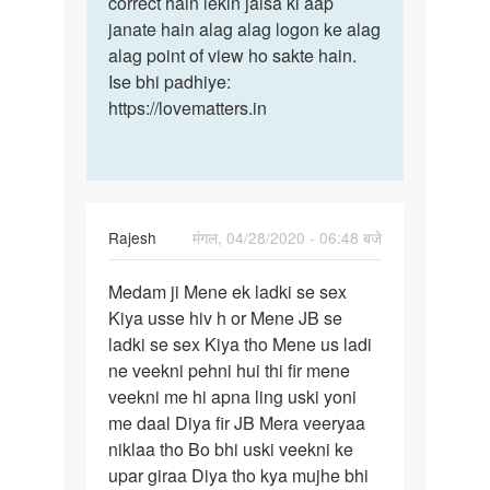
correct hain lekin jaisa ki aap
janate hain alag alag logon ke alag
alag point of view ho sakte hain.
Ise bhi padhiye:
https://lovematters.in
Rajesh
मंगल, 04/28/2020 - 06:48 बजे
पर्मालिंक
Medam ji Mene ek ladki se sex
Medam
Kiya usse hiv h or Mene JB se
ji
ladki se sex Kiya tho Mene us ladi
Mene
ne veekni pehni hui thi fir mene
ek
veekni me hi apna ling uski yoni
ladki
me daal Diya fir JB Mera veeryaa
se…
niklaa tho Bo bhi uski veekni ke
upar giraa Diya tho kya mujhe bhi