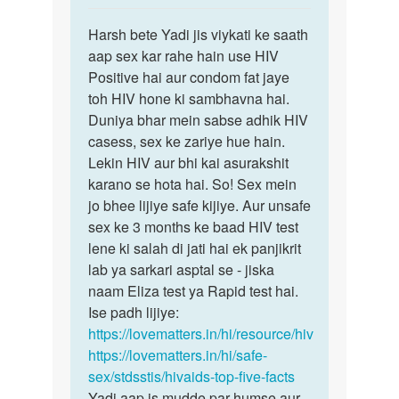
reply
पर्मालिंक
to
Harsh bete Yadi jis viykati ke saath
Harsh
mine
aap sex kar rahe hain use HIV
bete
ek
Positive hai aur condom fat jaye
Yadi
boy
toh HIV hone ki sambhavna hai.
jis
ke
Duniya bhar mein sabse adhik HIV
viykati…
sath
casess, sex ke zariye hue hain.
sex
Lekin HIV aur bhi kai asurakshit
kiya…
karano se hota hai. So! Sex mein
by
jo bhee lijiye safe kijiye. Aur unsafe
Harsh
sex ke 3 months ke baad HIV test
T
lene ki salah di jati hai ek panjikrit
p
lab ya sarkari asptal se - jiska
naam Eliza test ya Rapid test hai.
Ise padh lijiye:
https://lovematters.in/hi/resource/hiv
https://lovematters.in/hi/safe-
sex/stdsstis/hivaids-top-five-facts
Yadi aap is mudde par humse aur