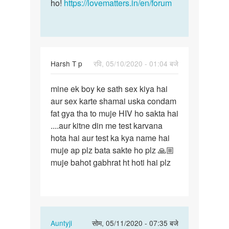
ho!
https://lovematters.in/en/forum
Harsh T p
रवि, 05/10/2020 - 01:04 बजे
पर्मालिंक
mine ek boy ke sath sex kiya hai
mine
aur sex karte shamai uska condam
ek
fat gya tha to muje HIV ho sakta hai
boy
....aur kitne din me test karvana
ke
hota hai aur test ka kya name hai
sath
muje ap plz bata sakte ho plz 🙏🏼
sex
muje bahot gabhrat ht hoti hai plz
kiya…
In
Auntyji
सोम, 05/11/2020 - 07:35 बजे