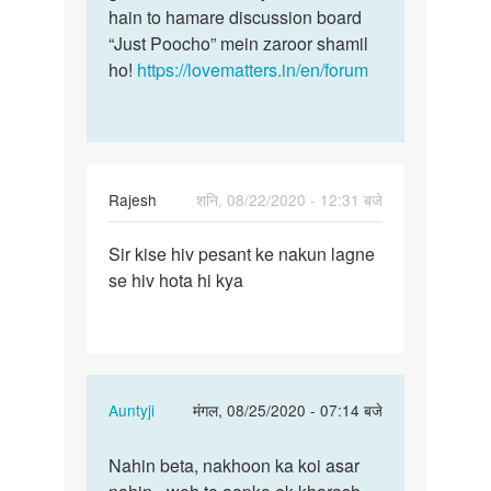
hain to hamare discussion board
“Just Poocho” mein zaroor shamil
ho!
https://lovematters.in/en/forum
Rajesh
शनि, 08/22/2020 - 12:31 बजे
पर्मालिंक
Sir kise hiv pesant ke nakun lagne
Sir
se hiv hota hi kya
kise
hiv
pesant
ke
nakun…
In
Auntyji
मंगल, 08/25/2020 - 07:14 बजे
reply
पर्मालिंक
to
Nahin beta, nakhoon ka koi asar
Nahin
Sir
beta,