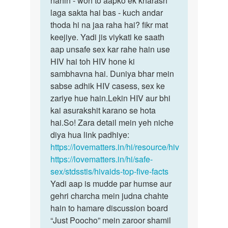
nahin - woh to aapko ek kharash
kise
laga sakta hai bas - kuch andar
nakhoon
hiv
thoda hi na jaa raha hai? fikr mat
ka
pesant
keejiye. Yadi jis viykati ke saath
koi…
ke
aap unsafe sex kar rahe hain use
nakun…
HIV hai toh HIV hone ki
by
sambhavna hai. Duniya bhar mein
Rajesh
sabse adhik HIV casess, sex ke
zariye hue hain.Lekin HIV aur bhi
kai asurakshit karano se hota
hai.So! Zara detail mein yeh niche
diya hua link padhiye:
https://lovematters.in/hi/resource/hiv
https://lovematters.in/hi/safe-
sex/stdsstis/hivaids-top-five-facts
Yadi aap is mudde par humse aur
gehri charcha mein judna chahte
hain to hamare discussion board
“Just Poocho” mein zaroor shamil