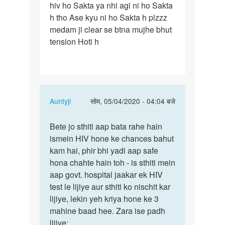
hiv ho Sakta ya nhi agi ni ho Sakta
h tho Ase kyu ni ho Sakta h plzzz
medam ji clear se btna mujhe bhut
tension Hoti h
In
Auntyji
सोम, 05/04/2020 - 04:04 बजे
reply
पर्मालिंक
to
Bete jo sthiti aap bata rahe hain
Bete
Medam
ismein HIV hone ke chances bahut
jo
ji
kam hai, phir bhi yadi aap safe
sthiti
Mene
hona chahte hain toh - is sthiti mein
aap
ek
aap govt. hospital jaakar ek HIV
bata
ladki
test le lijiye aur sthiti ko nischit kar
rahe…
se…
lijiye, lekin yeh kriya hone ke 3
by
mahine baad hee. Zara ise padh
Rajesh
lijiye: