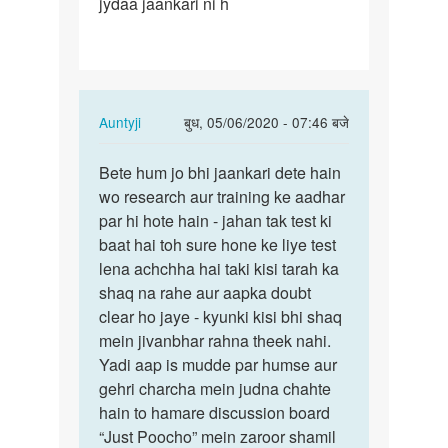
jydaa jaankari ni h
rhe
ho
Ase…
In
Auntyji
बुध, 05/06/2020 - 07:46 बजे
reply
पर्मालिंक
to
Bete hum jo bhi jaankari dete hain
Bete
Medam
wo research aur training ke aadhar
hum
ji
par hi hote hain - jahan tak test ki
jo
aap
baat hai toh sure hone ke liye test
bhi
bol
lena achchha hai taki kisi tarah ka
jaankari…
rhe
shaq na rahe aur aapka doubt
ho
clear ho jaye - kyunki kisi bhi shaq
Ase…
mein jivanbhar rahna theek nahi.
by
Yadi aap is mudde par humse aur
Rakesh
gehri charcha mein judna chahte
hain to hamare discussion board
“Just Poocho” mein zaroor shamil