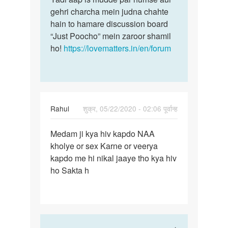
gehri charcha mein judna chahte
hain to hamare discussion board
“Just Poocho” mein zaroor shamil
ho!
https://lovematters.in/en/forum
Rahul
शुक्र, 05/22/2020 - 02:06 पूर्वान्ह
पर्मालिंक
Medam ji kya hiv kapdo NAA
Medam
kholye or sex Karne or veerya
ji
kapdo me hi nikal jaaye tho kya hiv
kya
ho Sakta h
hiv
kapdo
NAA…