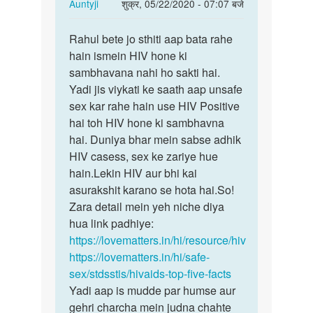
In
Auntyji
शुक्र, 05/22/2020 - 07:07 बजे
reply
पर्मालिंक
to
Rahul bete jo sthiti aap bata rahe
Rahul
Medam
hain ismein HIV hone ki
bete
ji
sambhavana nahi ho sakti hai.
jo
kya
Yadi jis viykati ke saath aap unsafe
sthiti
hiv
sex kar rahe hain use HIV Positive
aap…
kapdo
hai toh HIV hone ki sambhavna
NAA…
hai. Duniya bhar mein sabse adhik
by
HIV casess, sex ke zariye hue
Rahul
hain.Lekin HIV aur bhi kai
asurakshit karano se hota hai.So!
Zara detail mein yeh niche diya
hua link padhiye:
https://lovematters.in/hi/resource/hiv
https://lovematters.in/hi/safe-
sex/stdsstis/hivaids-top-five-facts
Yadi aap is mudde par humse aur
gehri charcha mein judna chahte