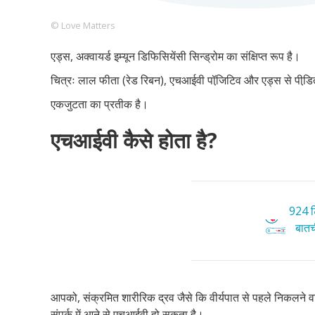
© Love Matters
एड्स, अक्वायर्ड इम्यून डिफिसियेंसी सिन्ड्रोम का संक्षिप्त रूप है।
Footer
हमारे सिद्धांत
Just Poocho
संपर्क करें
चित्रः लाल फीता (रेड रिबन), एचआईवी पॉजि़टिव और एड्स से पीडि़त 
Company
एकजुटता का प्रतीक है।
एचआईवी कैसे होता है?
924 टि
बातची
आपको, संक्रमित शारीरिक द्रव जैसे कि वीर्यपात से पहले निकलने वाले
संपर्क में आने से एचआईवी हो सकता है।