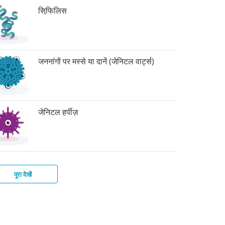
सिफि़लिस
जननांगों पर मस्से या दानें (जेनिटल वार्ट्स)
जेनिटल हर्पीज़
पूरा देखें
र
िटाइटिस-
ाइकोमोनिएसिस
बिक
बीज़
टीरियल
्स
इस
िनोसिस