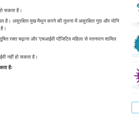
 हो सकता है।
िल है। असुरक्षित मुख मैथुन करने की तुलना में असुरक्षित गुदा और योनि
 है।
, दूषित रक्त चढ़ाना और ’एचआईवी पॉजि़टिव महिला से स्तनपान शामिल
।
ईवी नहीं हो सकता है।
कता हैः
वाट
हेप
ट्र
प्यू
स्कै
बैक्
वाटर
बी
ला
वेज