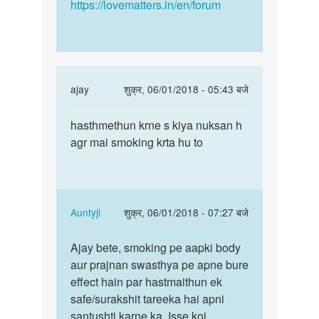
https://lovematters.in/en/forum
In
ajay
शुक्र, 06/01/2018 - 05:43 बजे
reply
पर्मालिंक
to
hasthmethun krne s kiya nuksan h
hasthmethun
Hello
agr mai smoking krta hu to
krne
bete.
s
Hum
kiya…
apki
kya
In
Auntyji
शुक्र, 06/01/2018 - 07:27 बजे
by
reply
पर्मालिंक
Auntyji
to
Ajay bete, smoking pe aapki body
Ajay
hasthmethun
aur prajnan swasthya pe apne bure
bete,
krne
effect hain par hastmaithun ek
smoking
s
safe/surakshit tareeka hai apni
pe
kiya…
santushti karne ka. Isse koi
aapki…