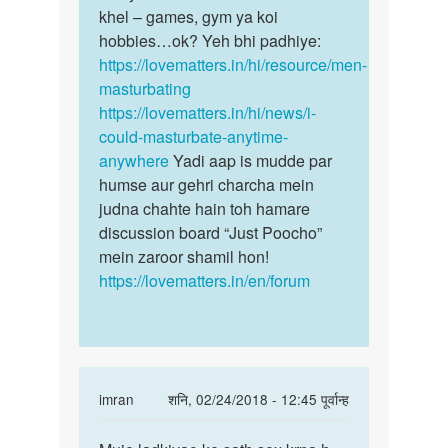
khel – games, gym ya koi
hobbies…ok? Yeh bhi padhiye:
https://lovematters.in/hi/resource/men-
masturbating
https://lovematters.in/hi/news/i-
could-masturbate-anytime-
anywhere
Yadi aap is mudde par
humse aur gehri charcha mein
judna chahte hain toh hamare
discussion board “Just Poocho”
mein zaroor shamil hon!
https://lovematters.in/en/forum
In
imran
शनि, 02/24/2018 - 12:45 पूर्वान्ह
reply
पर्मालिंक
to