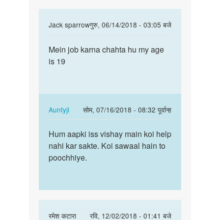
In
Jack sparrow
गुरु, 06/14/2018 - 03:05 बजे
reply
पर्मालिंक
to
Mein job karna chahta hu my age
Mein
Hello
is 19
job
bete.
karna
Hum
chahta
apki
hu
kya
my…
In
Auntyji
सोम, 07/16/2018 - 08:32 पूर्वान्ह
by
reply
पर्मालिंक
Auntyji
to
Hum aapki iss vishay main koi help
Hum
Mein
nahi kar sakte. Koi sawaal hain to
aapki
job
poochhiye.
iss
karna
vishay
chahta
main…
hu
my…
by
In
रमेश कटारा
रवि, 12/02/2018 - 01:41 बजे