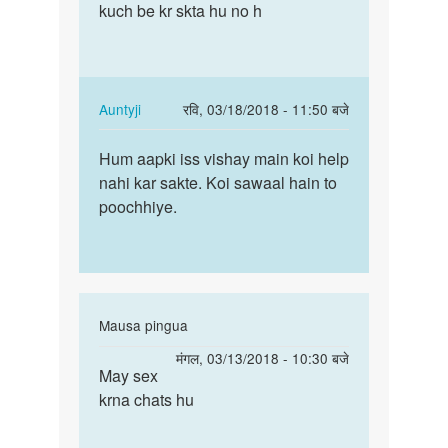
Hello
kuch be kr skta hu no h
pasaa
bete.
chaeay
Hum
or
apki
is
kya
kay…
In
Auntyji
रवि, 03/18/2018 - 11:50 बजे
by
reply
पर्मालिंक
Auntyji
to
Hum aapki iss vishay main koi help
Hum
Mujay
nahi kar sakte. Koi sawaal hain to
aapki
pasaa
poochhiye.
iss
chaeay
vishay
or
main…
is
kay…
by
In
Mausa pingua
ankit
reply
पर्मालिंक
मंगल, 03/13/2018 - 10:30 बजे
to
May sex
May
Hello
krna chats hu
sex
bete.
krna
Hum
chats