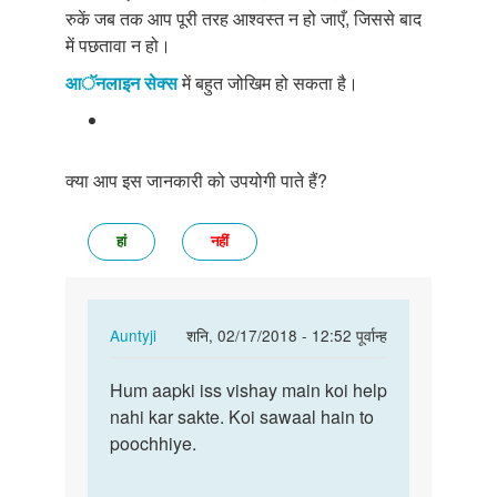
रुकें जब तक आप पूरी तरह आश्वस्त न हो जाएँ, जिससे बाद
में पछतावा न हो।
आॅनलाइन सेक्स
में बहुत जोखिम हो सकता है।
क्या आप इस जानकारी को उपयोगी पाते हैं?
हां
नहीं
In
Auntyji
शनि, 02/17/2018 - 12:52 पूर्वान्ह
reply
पर्मालिंक
to
Hum aapki iss vishay main koi help
Hum
Mai
nahi kar sakte. Koi sawaal hain to
aapki
sex
poochhiye.
iss
karna
vishay
chata
main…