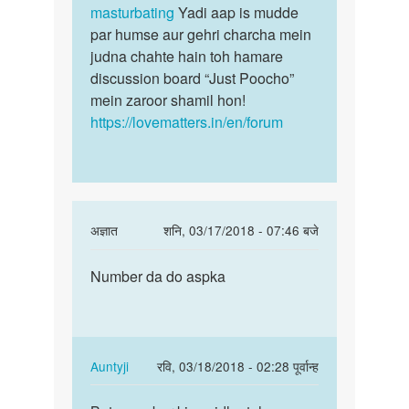
masturbating
Yadi aap is mudde
par humse aur gehri charcha mein
judna chahte hain toh hamare
discussion board “Just Poocho”
mein zaroor shamil hon!
https://lovematters.in/en/forum
In
अज्ञात
शनि, 03/17/2018 - 07:46 बजे
reply
पर्मालिंक
to
Number da do aspka
Number
Hello
da
bete.
do
Hum
aspka
apki
In
Auntyji
रवि, 03/18/2018 - 02:28 पूर्वान्ह
kya
reply
पर्मालिंक
by
to