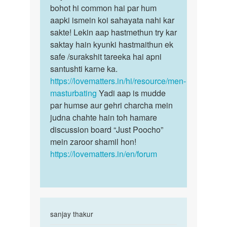
Auntyji
Me
bohot hi common hai par hum
bete,
sex
aapki ismein koi sahayata nahi kar
sex
krna
sakte! Lekin aap hastmethun try kar
ki
chata
saktay hain kyunki hastmaithun ek
ichchha…
hu
safe /surakshit tareeka hai apni
by
santushti karne ka.
Rajan
https://lovematters.in/hi/resource/men-
Ra
masturbating
Yadi aap is mudde
par humse aur gehri charcha mein
judna chahte hain toh hamare
discussion board “Just Poocho”
mein zaroor shamil hon!
https://lovematters.in/en/forum
In
sanjay thakur
reply