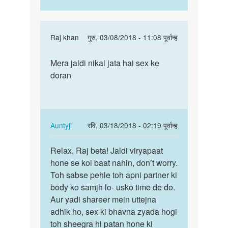
In
Raj khan
गुरु, 03/08/2018 - 11:08 पूर्वान्ह
reply
पर्मालिंक
to
Mera jaldi nikal jata hai sex ke
Mera
Hello
doran
jaldi
bete.
nikal
Hum
jata
apki
hai…
kya
In
Auntyji
रवि, 03/18/2018 - 02:19 पूर्वान्ह
by
reply
पर्मालिंक
Auntyji
to
Relax, Raj beta! Jaldi viryapaat
Relax,
Mera
hone se koi baat nahin, don’t worry.
Raj
jaldi
Toh sabse pehle toh apni partner ki
beta!
nikal
body ko samjh lo- usko time de do.
Jaldi…
jata
Aur yadi shareer mein uttejna
hai…
adhik ho, sex ki bhavna zyada hogi
by
toh sheegra hi patan hone ki