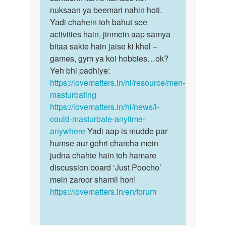
by
nuksaan ya beemari nahin hoti.
ajay
Yadi chahein toh bahut see
activities hain, jinmein aap samya
bitaa sakte hain jaise ki khel –
games, gym ya koi hobbies…ok?
Yeh bhi padhiye:
https://lovematters.in/hi/resource/men-
masturbating
https://lovematters.in/hi/news/i-
could-masturbate-anytime-
anywhere
Yadi aap is mudde par
humse aur gehri charcha mein
judna chahte hain toh hamare
discussion board ‘Just Poocho’
mein zaroor shamil hon!
https://lovematters.in/en/forum