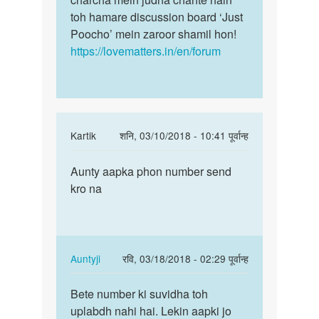
toh hamare discussion board ‘Just
Poocho’ mein zaroor shamil hon!
https://lovematters.in/en/forum
In
Kartik
शनि, 03/10/2018 - 10:41 पूर्वान्ह
reply
पर्मालिंक
to
Aunty aapka phon number send
Aunty
Hello
kro na
aapka
bete.
phon
Hum
number
apki
send…
kya
In
Auntyji
रवि, 03/18/2018 - 02:29 पूर्वान्ह
by
reply
पर्मालिंक
Auntyji
to
Bete number ki suvidha toh
Bete
Aunty
uplabdh nahi hai. Lekin aapki jo
number