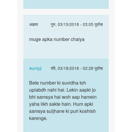
In
अज्ञात
गुरु, 03/15/2018 - 03:05 पूर्वान्ह
reply
पर्मालिंक
to
muge apka number chaiya
muge
Hello
apka
bete.
number
Hum
chaiya
apki
In
Auntyji
रवि, 03/18/2018 - 02:28 पूर्वान्ह
kya
reply
पर्मालिंक
by
to
Bete number ki suvidha toh
Bete
Auntyji
muge
uplabdh nahi hai. Lekin aapki jo
number
apka
bhi samsya hai woh aap hamein
ki
number
yaha likh sakte hain. Hum apki
suvidha
chaiya
samsya suljhane ki puri koshish
toh…
by
karenge.
अज्ञात