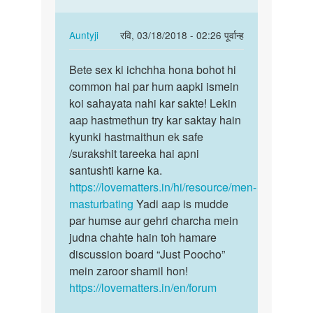
apki
hu
kya
In
Auntyji
रवि, 03/18/2018 - 02:26 पूर्वान्ह
by
reply
पर्मालिंक
Auntyji
to
Bete sex ki ichchha hona bohot hi
Bete
May
common hai par hum aapki ismein
sex
sex
koi sahayata nahi kar sakte! Lekin
ki
krna
aap hastmethun try kar saktay hain
ichchha
chats
kyunki hastmaithun ek safe
hona…
hu
/surakshit tareeka hai apni
by
santushti karne ka.
Mausa
https://lovematters.in/hi/resource/men-
pingua
masturbating
Yadi aap is mudde
par humse aur gehri charcha mein
judna chahte hain toh hamare
discussion board “Just Poocho”
mein zaroor shamil hon!
https://lovematters.in/en/forum