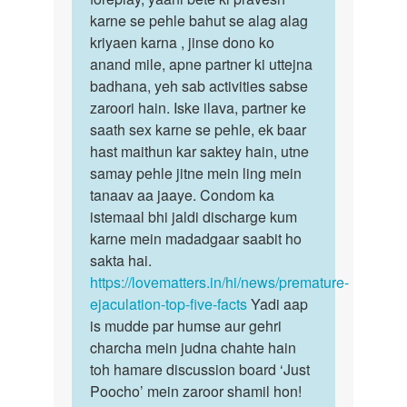
karne se pehle bahut se alag alag
kriyaen karna , jinse dono ko
anand mile, apne partner ki uttejna
badhana, yeh sab activities sabse
zaroori hain. Iske ilava, partner ke
saath sex karne se pehle, ek baar
hast maithun kar saktey hain, utne
samay pehle jitne mein ling mein
tanaav aa jaaye. Condom ka
istemaal bhi jaldi discharge kum
karne mein madadgaar saabit ho
sakta hai.
https://lovematters.in/hi/news/premature-
ejaculation-top-five-facts
Yadi aap
is mudde par humse aur gehri
charcha mein judna chahte hain
toh hamare discussion board ‘Just
Poocho’ mein zaroor shamil hon!