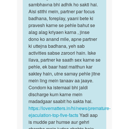
Raj
sambhavna bhi adhik ho sakti hai.
khan
Aisi stithi mein, partner par focus
badhana, foreplay, yaani bete ki
pravesh karne se pehle bahut se
alag alag kriyaen karna , jinse
dono ko anand mile, apne partner
ki uttejna badhana, yeh sab
activities sabse zaroori hain. Iske
ilava, partner ke saath sex karne se
pehle, ek baar hast maithun kar
saktey hain, utne samay pehle jitne
mein ling mein tanaav aa jaaye.
Condom ka istemaal bhi jaldi
discharge kum karne mein
madadgaar saabit ho sakta hai.
https://lovematters.in/hi/news/premature-
ejaculation-top-five-facts
Yadi aap
is mudde par humse aur gehri
charcha mein judna chahte hain