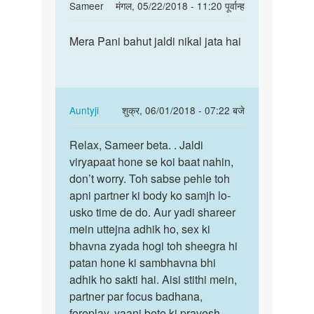
In
Sameer
मंगल, 05/22/2018 - 11:20 पूर्वान्ह
reply
पर्मालिंक
to
Mera Pani bahut jaldi nikal jata hai
Mera
Hello
Pani
bete.
bahut
Hum
jaldi
apki
nikal…
In
Auntyji
शुक्र, 06/01/2018 - 07:22 बजे
kya
reply
पर्मालिंक
by
to
Relax, Sameer beta. . Jaldi
Relax,
Auntyji
Mera
viryapaat hone se koi baat nahin,
Sameer
Pani
don’t worry. Toh sabse pehle toh
beta.
bahut
apni partner ki body ko samjh lo-
.
jaldi
usko time de do. Aur yadi shareer
Jaldi…
nikal…
mein uttejna adhik ho, sex ki
by
bhavna zyada hogi toh sheegra hi
Sameer
patan hone ki sambhavna bhi
adhik ho sakti hai. Aisi stithi mein,
partner par focus badhana,
foreplay, yaani bete ki pravesh