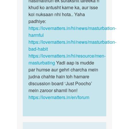
hastmaithun ek surakshit tareeka h
khud ko antusht karne ka, aur isse
koi nuksaan nhi hota.. Yaha
padhiye:
https://lovematters.in/hi/news/masturbation-
harmful
https://lovematters.in/hi/news/masturbation-
bad-habit
https://lovematters.in/hi/resource/men-
masturbating
Yadi aap is mudde
par humse aur gehri charcha mein
judna chahte hain toh hamare
discussion board ‘Just Poocho’
mein zaroor shamil hon!
https://lovematters.in/en/forum