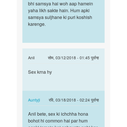
aapka
bhi samsya hai woh aap hamein
ki
phon
yaha likh sakte hain. Hum apki
suvidha
number
samsya suljhane ki puri koshish
toh…
send…
karenge.
by
Kartik
In
Anil
सोम, 03/12/2018 - 01:45 पूर्वान्ह
reply
पर्मालिंक
to
Sex krna hy
Sex
Hello
krna
bete.
hy
Hum
apki
In
Auntyji
रवि, 03/18/2018 - 02:24 पूर्वान्ह
kya
reply
पर्मालिंक
by
to
Anil bete, sex ki ichchha hona
Anil
Auntyji
Sex
bohot hi common hai par hum
bete,
krna