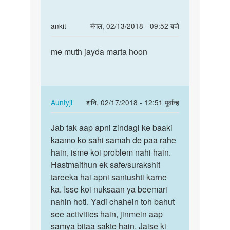
hoo
koi…
In
ankit
मंगल, 02/13/2018 - 09:52 बजे
by
reply
पर्मालिंक
Jaat
to
me muth jayda marta hoon
me
devta
Hello
muth
bete.
jayda
Hum
marta
apki
hoon
In
Auntyji
शनि, 02/17/2018 - 12:51 पूर्वान्ह
kya
reply
पर्मालिंक
by
to
Jab tak aap apni zindagi ke baaki
Jab
Auntyji
me
kaamo ko sahi samah de paa rahe
tak
muth
hain, isme koi problem nahi hain.
aap
jayda
Hastmaithun ek safe/surakshit
apni
marta
tareeka hai apni santushti karne
zindagi
hoon
ka. Isse koi nuksaan ya beemari
ke…
by
nahin hoti. Yadi chahein toh bahut
ankit
see activities hain, jinmein aap
samya bitaa sakte hain. Jaise ki