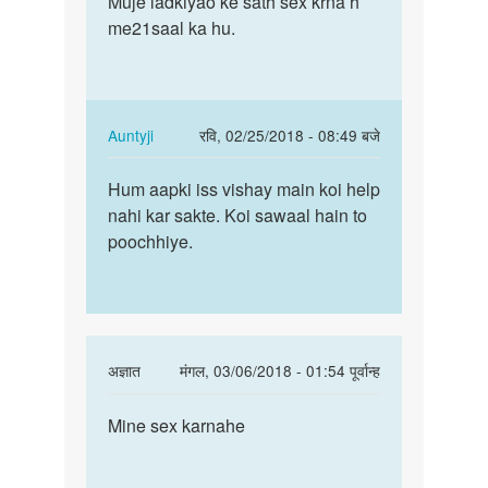
Muje ladkiyao ke sath sex krna h
Muje
Hello
me21saal ka hu.
ladkiyao
bete.
ke
Hum
sath
apki
sex…
kya
In
Auntyji
रवि, 02/25/2018 - 08:49 बजे
by
reply
पर्मालिंक
Auntyji
to
Hum aapki iss vishay main koi help
Hum
Muje
nahi kar sakte. Koi sawaal hain to
aapki
ladkiyao
poochhiye.
iss
ke
vishay
sath
main…
sex…
by
imran
In
अज्ञात
मंगल, 03/06/2018 - 01:54 पूर्वान्ह
reply
पर्मालिंक
to
Mine sex karnahe
Mine
Hello
sex
bete.
karnahe