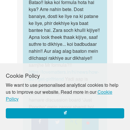
by
to
Batao!! Iska koi formula hota hai
Batao!!
Auntyji
18
kya? Arre nahin bete. Dost
Iska
SAL
banaiye, dosti ke liye na ki patane
koi
KI
ke liye, phir dekhiye kya baat
formula…
KADKI
bantee hai. Zara soch khulli kijiye!!
KAISE
Apna look theek thaak kijiye, saaf
PTAYE
suthre to dikhiye... koi badbudaar
by
nahin!! Aur alag alag baaton mein
SOURABH
dilchaspi rakhiye aur dikhaiye!!
samjhe Mr formula?!!
https://lovematters.in/hi/news/how-
Cookie Policy
do-i-get-girlfriend
Yadi aap is
We want to use personalised analytical cookies to help
mudde par humse aur gehri
us to improve our website. Read more in our
Cookie
charcha mein judna chahte hain to
Policy
hamare discussion board “Just
Poocho” mein zaroor shamil ho!
https://lovematters.in/en/forum
हाँ