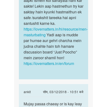
aapki ismein koi sahayata nahi kar
sex
hy
sakte! Lekin aap hastmethun try kar
ki
by
saktay hain kyunki hastmaithun ek
ichchha…
Anil
safe /surakshit tareeka hai apni
santushti karne ka.
https://lovematters.in/hi/resource/men-
masturbating
Yadi aap is mudde
par humse aur gehri charcha mein
judna chahte hain toh hamare
discussion board “Just Poocho”
mein zaroor shamil hon!
https://lovematters.in/en/forum
In
ankit
सोम, 03/12/2018 - 10:51 बजे
reply
पर्मालिंक
to
Mujay pasaa chaeay or is kay leay
Mujay