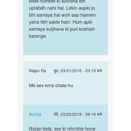
Bete number ki suvidha toh
Bete
Auntyji
Number
uplabdh nahi hai. Lekin aapki jo
number
da
bhi samsya hai woh aap hamein
ki
do
yaha likh sakte hain. Hum apki
suvidha
aspka
samsya suljhane ki puri koshish
toh…
by
karenge.
अज्ञात
In
Rajan Ra
बुध, 03/21/2018 - 03:10 बजे
reply
पर्मालिंक
to
Me sex krna chata hu
Me
Hello
sex
bete.
krna
Hum
chata
apki
hu
In
Auntyji
रवि, 03/25/2018 - 08:16 बजे
kya
reply
पर्मालिंक
by
to
Rajan bete, sex ki ichchha hona
Rajan