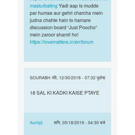
masturbating
Yadi aap is mudde
par humse aur gehri charcha mein
judna chahte hain to hamare
discussion board “Just Poocho”
mein zaroor shamil ho!
https://lovematters.in/en/forum
In
SOURABH
रवि, 12/30/2018 - 07:32 पूर्वान्ह
reply
पर्मालिंक
to
18 SAL KI KADKI KAISE PTAYE
18
Hello
SAL
bete.
KI
Hum
KADKI
apki
KAISE
In
Auntyji
शनि, 05/18/2019 - 04:30 बजे
kya
PTAYE
reply
पर्मालिंक