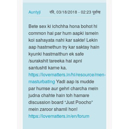
Hum
apki
In
Auntyji
रवि, 03/18/2018 - 02:23 पूर्वान्ह
kya
reply
पर्मालिंक
by
to
Bete sex ki ichchha hona bohot hi
Bete
Auntyji
Mine
common hai par hum aapki ismein
sex
sex
koi sahayata nahi kar sakte! Lekin
ki
karnahe
aap hastmethun try kar saktay hain
ichchha
by
kyunki hastmaithun ek safe
hona…
अज्ञात
/surakshit tareeka hai apni
santushti karne ka.
https://lovematters.in/hi/resource/men-
masturbating
Yadi aap is mudde
par humse aur gehri charcha mein
judna chahte hain toh hamare
discussion board “Just Poocho”
mein zaroor shamil hon!
https://lovematters.in/en/forum