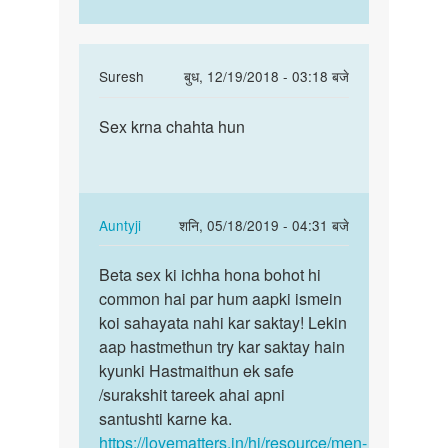
In
Suresh
बुध, 12/19/2018 - 03:18 बजे
reply
पर्मालिंक
to
Sex krna chahta hun
Sex
Hello
krna
bete.
chahta
Hum
hun
apki
In
Auntyji
शनि, 05/18/2019 - 04:31 बजे
kya
reply
पर्मालिंक
by
to
Beta sex ki ichha hona bohot hi
Beta
Auntyji
Sex
common hai par hum aapki ismein
sex
krna
koi sahayata nahi kar saktay! Lekin
ki
chahta
aap hastmethun try kar saktay hain
ichha
hun
kyunki Hastmaithun ek safe
hona
by
/surakshit tareek ahai apni
bohot…
Suresh
santushti karne ka.
https://lovematters.in/hi/resource/men-