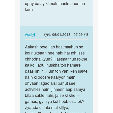
bete.
upay batay ki main hastmehun na
karta
Hum
karu
hu
apki
aap…
kya
by
Auntyji
In
Auntyji
शुक्र, 06/01/2018 - 07:29 बजे
reply
पर्मालिंक
to
Aakash bete, jab hastmaithun se
Aakash
Main
koi nuksaan hee nahi hai toh isse
bete,
hastmathun
chhodna kyun? Hastmaithun rokne
jab
karta
ka koi jadui nuskha toh hamare
hastmaithun…
hu
paas nhi h. Hum toh yahi keh sakte
aap…
hain ki doosre kaaryon main
by
dhyaan lagao,aisi bahut see
Aakashkumar
activities hain, jinmein aap samya
bitaa sakte hain, jaise ki khel –
games, gym ya koi hobbies…ok?
Zyaada chinta mat kijiye,