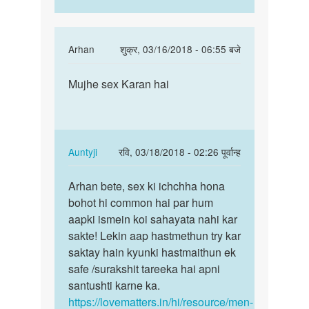
In
Arhan
शुक्र, 03/16/2018 - 06:55 बजे
reply
पर्मालिंक
to
Mujhe sex Karan hai
Mujhe
Hello
sex
bete.
Karan
Hum
hai
apki
In
Auntyji
रवि, 03/18/2018 - 02:26 पूर्वान्ह
kya
reply
पर्मालिंक
by
to
Arhan bete, sex ki ichchha hona
Arhan
Auntyji
Mujhe
bohot hi common hai par hum
bete,
sex
aapki ismein koi sahayata nahi kar
sex
Karan
sakte! Lekin aap hastmethun try kar
ki
hai
saktay hain kyunki hastmaithun ek
ichchha…
by
safe /surakshit tareeka hai apni
Arhan
santushti karne ka.
https://lovematters.in/hi/resource/men-