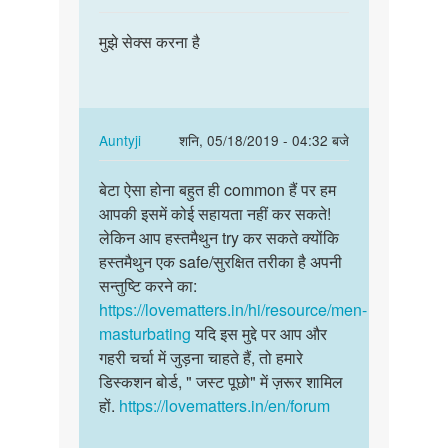
Jack
reply
पर्मालिंक
sparrow
to
मुझे सेक्स करना है
मुझे
Hello
सेक्स
bete.
करना
Hum
है
apki
In
Auntyji
शनि, 05/18/2019 - 04:32 बजे
kya
reply
पर्मालिंक
by
to
बेटा ऐसा होना बहुत ही common हैं पर हम
बेटा
Auntyji
मुझे
आपकी इसमें कोई सहायता नहीं कर सकते!
ऐसा
सेक्स
लेकिन आप हस्तमैथुन try कर सकते क्योंकि
होना
करना
हस्तमैथुन एक safe/सुरक्षित तरीका है अपनी
बहुत
है
सन्तुष्टि करने का:
ही
by
https://lovematters.in/hi/resource/men-
common…
रमेश
masturbating
यदि इस मुद्दे पर आप और
कटारा
गहरी चर्चा में जुड़ना चाहते हैं, तो हमारे
डिस्कशन बोर्ड, " जस्ट पूछो" में ज़रूर शामिल
हों.
https://lovematters.in/en/forum