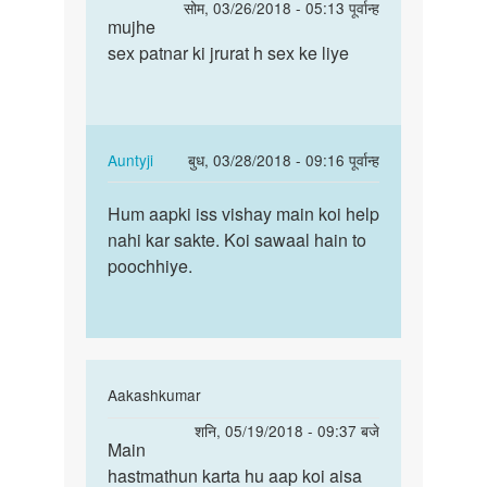
पर्मालिंक
सोम, 03/26/2018 - 05:13 पूर्वान्ह
to
mujhe
mujhe
Hello
sex patnar ki jrurat h sex ke liye
sex
bete.
patnar
Hum
ki
apki
jrurat
kya
h…
In
Auntyji
बुध, 03/28/2018 - 09:16 पूर्वान्ह
by
reply
पर्मालिंक
Auntyji
to
Hum aapki iss vishay main koi help
Hum
mujhe
nahi kar sakte. Koi sawaal hain to
aapki
sex
poochhiye.
iss
patnar
vishay
ki
main…
jrurat
h…
by
In
Aakashkumar
sanjay
reply
पर्मालिंक
शनि, 05/19/2018 - 09:37 बजे
thakur
to
Main
Main
Hello
hastmathun karta hu aap koi aisa
hastmathun