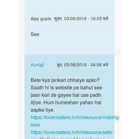
In
Ajay gupts
शुक्र, 03/08/2019 - 10:03 बजे
reply
पर्मालिंक
to
Sex
Sex
Sex
problem
h
sex
In
Auntyji
बुध, 05/08/2019 - 04:06 बजे
karte…
reply
पर्मालिंक
by
to
Bete kya jankari chhaiye apko?
Bete
Rajeev
Sex
Saath hi Is website pe bahut see
kya
Kumar
by
jaan kari de gayee hai use padh
jankari
Ajay
lijiye. Hum humeshan yahan hai
chhaiye…
gupts
aapke liye.
https://lovematters.in/hi/resource/making-
love
https://lovematters.in/hi/resource/safe-