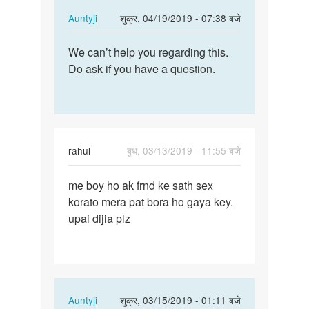
In
Auntyji
शुक्र, 04/19/2019 - 07:38 बजे
reply
पर्मालिंक
to
We can’t help you regarding this.
We
My
Do ask if you have a question.
can’t
name
help
is
you
prashant
regarding…
am…
by
rahul
बुध, 03/13/2019 - 11:55 बजे
Prashant
पर्मालिंक
me boy ho ak frnd ke sath sex
me
korato mera pat bora ho gaya key.
boy
upai dijia plz
ho
ak
frnd
ke
sath…
In
Auntyji
शुक्र, 03/15/2019 - 01:11 बजे