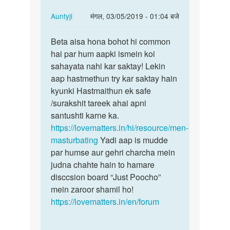
hi
In
Auntyji
मंगल, 03/05/2019 - 01:04 बजे
reply
पर्मालिंक
to
Beta aisa hona bohot hi common
Beta
me
hai par hum aapki ismein koi
aisa
sex
sahayata nahi kar saktay! Lekin
hona
karana
aap hastmethun try kar saktay hain
bohot
chahata
kyunki Hastmaithun ek safe
hi…
hi
/surakshit tareek ahai apni
by
santushti karne ka.
prem
https://lovematters.in/hi/resource/men-
masturbating
Yadi aap is mudde
par humse aur gehri charcha mein
judna chahte hain to hamare
disccsion board “Just Poocho”
mein zaroor shamil ho!
https://lovematters.in/en/forum