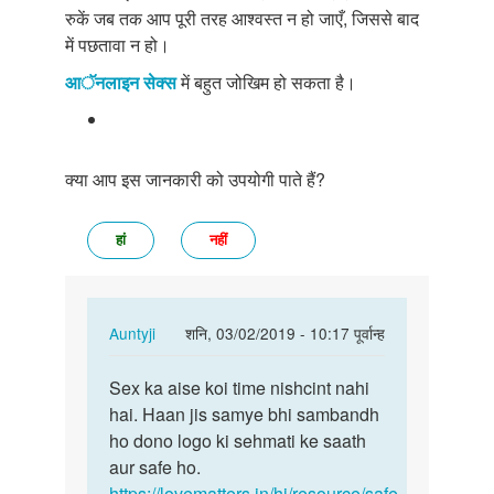
रुकें जब तक आप पूरी तरह आश्वस्त न हो जाएँ, जिससे बाद
में पछतावा न हो।
आॅनलाइन सेक्स
में बहुत जोखिम हो सकता है।
क्या आप इस जानकारी को उपयोगी पाते हैं?
हां
नहीं
In
Auntyji
शनि, 03/02/2019 - 10:17 पूर्वान्ह
reply
पर्मालिंक
to
Sex ka aise koi time nishcint nahi
Sex
aek
hai. Haan jis samye bhi sambandh
ka
din
ho dono logo ki sehmati ke saath
aise
me
aur safe ho.
koi
kitani
https://lovematters.in/hi/resource/safe-
time…