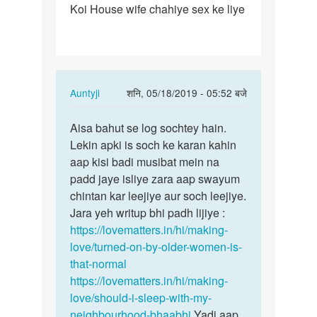
Koi House wife chahiye sex ke liye
Koi
House
wife
chahiye
sex…
In
Auntyji
शनि, 05/18/2019 - 05:52 बजे
reply
पर्मालिंक
to
Aisa bahut se log sochtey hain.
Aisa
Koi
Lekin apki is soch ke karan kahin
bahut
House
aap kisi badi musibat mein na
se
wife
padd jaye isliye zara aap swayum
log
chahiye
chintan kar leejiye aur soch leejiye.
sochtey…
sex…
Jara yeh writup bhi padh lijiye :
by
https://lovematters.in/hi/making-
Rahul
love/turned-on-by-older-women-is-
that-normal
https://lovematters.in/hi/making-
love/should-i-sleep-with-my-
neighbourhood-bhaabhi
Yadi aap