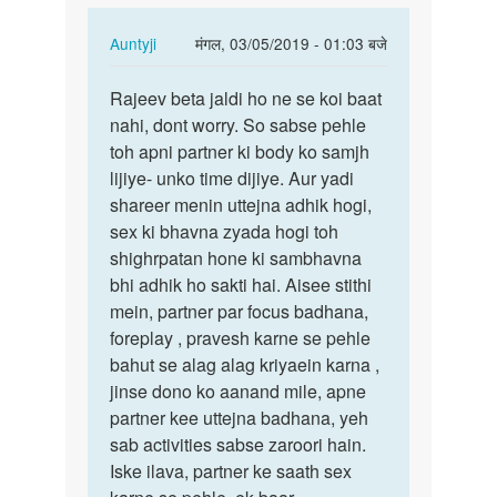
In
Auntyji
मंगल, 03/05/2019 - 01:03 बजे
reply
पर्मालिंक
to
Rajeev beta jaldi ho ne se koi baat
Rajeev
Sex
nahi, dont worry. So sabse pehle
beta
problem
toh apni partner ki body ko samjh
jaldi
h
lijiye- unko time dijiye. Aur yadi
ho
sex
shareer menin uttejna adhik hogi,
ne
karte…
sex ki bhavna zyada hogi toh
se…
by
shighrpatan hone ki sambhavna
Rajeev
bhi adhik ho sakti hai. Aisee stithi
Kumar
mein, partner par focus badhana,
foreplay , pravesh karne se pehle
bahut se alag alag kriyaein karna ,
jinse dono ko aanand mile, apne
partner kee uttejna badhana, yeh
sab activities sabse zaroori hain.
Iske ilava, partner ke saath sex