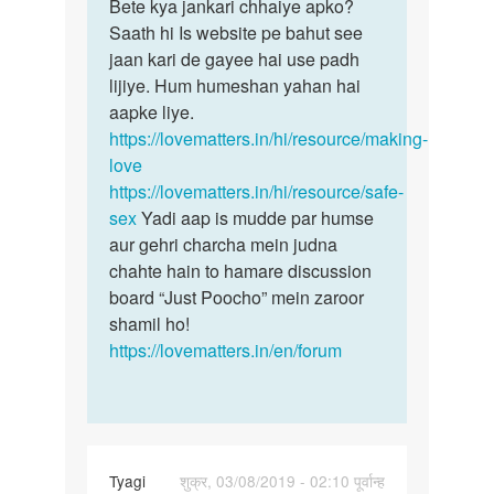
to
Bete kya jankari chhaiye apko?
Bete
Sex
Saath hi Is website pe bahut see
kya
by
jaan kari de gayee hai use padh
jankari
Pintu
lijiye. Hum humeshan yahan hai
chhaiye…
aapke liye.
https://lovematters.in/hi/resource/making-
love
https://lovematters.in/hi/resource/safe-
sex
Yadi aap is mudde par humse
aur gehri charcha mein judna
chahte hain to hamare discussion
board “Just Poocho” mein zaroor
shamil ho!
https://lovematters.in/en/forum
Tyagi
शुक्र, 03/08/2019 - 02:10 पूर्वान्ह