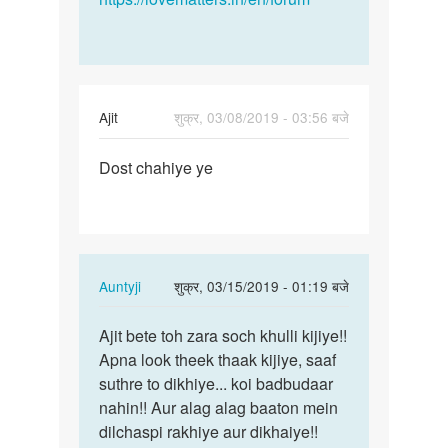
Ajit
शुक्र, 03/08/2019 - 03:56 बजे
पर्मालिंक
Dost chahiye ye
Dost
chahiye
ye
In
Auntyji
शुक्र, 03/15/2019 - 01:19 बजे
reply
पर्मालिंक
to
Ajit bete toh zara soch khulli kijiye!!
Ajit
Dost
Apna look theek thaak kijiye, saaf
bete
chahiye
suthre to dikhiye... koi badbudaar
toh
ye
nahin!! Aur alag alag baaton mein
zara
by
dilchaspi rakhiye aur dikhaiye!!
soch…