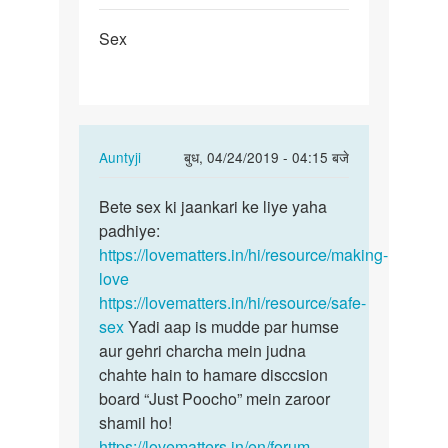
पर्मालिंक
Sex
Sex
In
Auntyji
बुध, 04/24/2019 - 04:15 बजे
reply
पर्मालिंक
to
Bete sex ki jaankari ke liye yaha
Bete
Sex
padhiye:
sex
by
https://lovematters.in/hi/resource/making-
ki
Tyagi
love
jaankari
https://lovematters.in/hi/resource/safe-
ke
sex
Yadi aap is mudde par humse
liye…
aur gehri charcha mein judna
chahte hain to hamare disccsion
board “Just Poocho” mein zaroor
shamil ho!
https://lovematters.in/en/forum