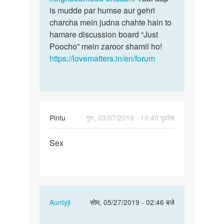
is mudde par humse aur gehri
charcha mein judna chahte hain to
hamare discussion board “Just
Poocho” mein zaroor shamil ho!
https://lovematters.in/en/forum
Pintu
गुरु, 03/07/2019 - 10:40 पूर्वान्ह
पर्मालिंक
Sex
Sex
In
Auntyji
सोम, 05/27/2019 - 02:46 बजे
reply
पर्मालिंक