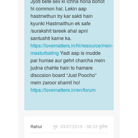
to
Jyoti bete sex ki ichha hona bohot
Jyoti
meri
hi common hai. Lekin aap
bete
sex
hastmethun try kar sakti hain
sex
krne
kyunki Hastmaithun ek safe
ki
ki
/surakshit tareek ahai apni
ichha
bahut
santushti karne ka.
hona…
lat
https://lovematters.in/hi/resource/men-
h…
masturbating
Yadi aap is mudde
by
par humse aur gehri charcha mein
jyoti
judna chahte hain to hamare
disccsion board “Just Poocho”
mein zaroor shamil ho!
https://lovematters.in/en/forum
Rahul
गुरु, 03/07/2019 - 08:33 पूर्वान्ह
पर्मालिंक