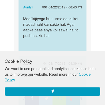
Paise
bhi…
In
Auntyji
सोम, 04/22/2019 - 06:43 बजे
reply
पर्मालिंक
to
Maaf kijiyega hum isme aapki koi
Maaf
Sex
madad nahi kar sakte hai. Agar
kijiyega
karna
aapke paas anya koi sawal hai to
hum
hai.
puchh sakte hai.
isme
Aur
aapki…
Paise
bhi…
by
Cookie Policy
Taslim
In
Javed
रवि, 03/17/2019 - 04:39 बजे
We want to use personalised analytical cookies to help
reply
पर्मालिंक
us to improve our website. Read more in our
Cookie
to
Sex
Sex
Policy
Sex
by
Arun
हाँ
In
Auntyji
बुध, 05/08/2019 - 03:56 बजे
reply