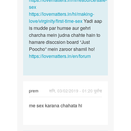
bar
sex
sex…
https://lovematters.in/hi/making-
by
love/virginity/first-time-sex
Yadi aap
prem
is mudde par humse aur gehri
charcha mein judna chahte hain to
hamare disccsion board “Just
Poocho” mein zaroor shamil ho!
https://lovematters.in/en/forum
prem
शनि, 03/02/2019 - 01:20 पूर्वान्ह
पर्मालिंक
me sex karana chahata hi
me
sex
karana
chahata