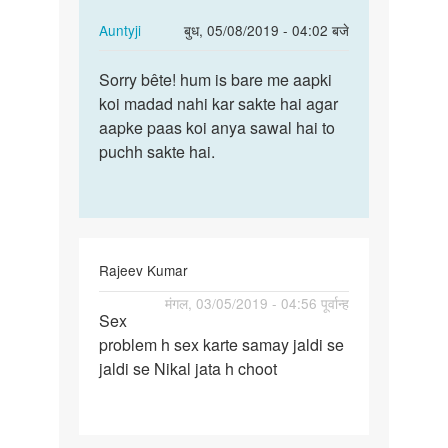
koi…
In
Auntyji
बुध, 05/08/2019 - 04:02 बजे
reply
पर्मालिंक
to
Sorry bête! hum is bare me aapki
Sorry
Muje
koi madad nahi kar sakte hai agar
bête!
sex
aapke paas koi anya sawal hai to
hum
karna
puchh sakte hai.
is
he
bare
agr
me…
koi…
by
Mohit
Rajeev Kumar
पर्मालिंक
मंगल, 03/05/2019 - 04:56 पूर्वान्ह
Sex
Sex
problem h sex karte samay jaldi se
problem
jaldi se Nikal jata h choot
h
sex
karte…