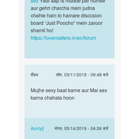
sex
Yadi aap is mudde par humse
aur gehri charcha mein judna
chahte hain to hamare disccsion
board “Just Poocho” mein zaroor
shamil ho!
https://lovematters.in/en/forum
In
वीक्ष्य
सोम, 03/11/2019 - 09:48 बजे
reply
पर्मालिंक
to
Mujhe sexy baat karne aur Mai sex
Mujhe
Sex
karna chahata hoon
sexy
problem
baat
h
karne
sex
aur…
karte…
In
Auntyji
मंगल, 05/14/2019 - 04:26 बजे
by
reply
पर्मालिंक