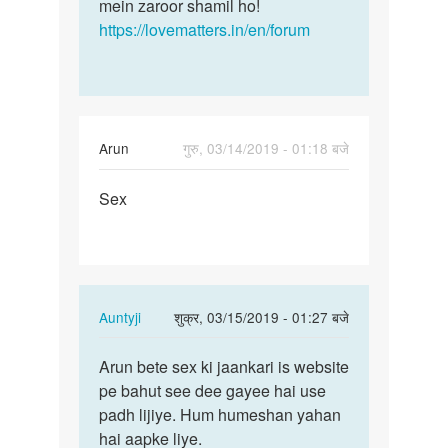
mein zaroor shamil ho!
https://lovematters.in/en/forum
Arun
गुरु, 03/14/2019 - 01:18 बजे
पर्मालिंक
Sex
Sex
In
Auntyji
शुक्र, 03/15/2019 - 01:27 बजे
reply
पर्मालिंक
to
Arun bete sex ki jaankari is website
Arun
Sex
pe bahut see dee gayee hai use
bete
by
padh lijiye. Hum humeshan yahan
sex
Arun
hai aapke liye.
ki