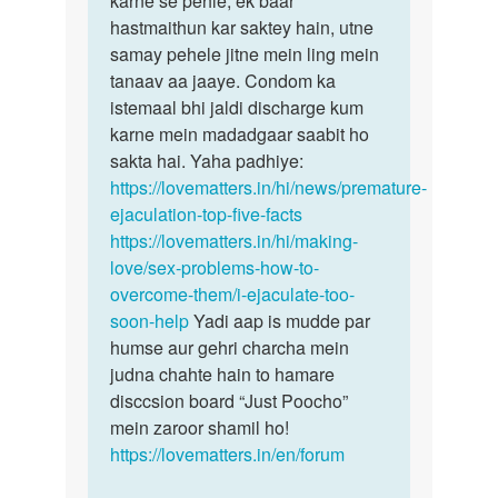
karne se pehle, ek baar
hastmaithun kar saktey hain, utne
samay pehele jitne mein ling mein
tanaav aa jaaye. Condom ka
istemaal bhi jaldi discharge kum
karne mein madadgaar saabit ho
sakta hai. Yaha padhiye:
https://lovematters.in/hi/news/premature-
ejaculation-top-five-facts
https://lovematters.in/hi/making-
love/sex-problems-how-to-
overcome-them/i-ejaculate-too-
soon-help
Yadi aap is mudde par
humse aur gehri charcha mein
judna chahte hain to hamare
disccsion board “Just Poocho”
mein zaroor shamil ho!
https://lovematters.in/en/forum