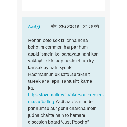
hai
In
Auntyji
सोम, 03/25/2019 - 07:56 बजे
reply
पर्मालिंक
to
Rehan bete sex ki ichha hona
Rehan
Sex
bohot hi common hai par hum
bete
Karna
aapki ismein koi sahayata nahi kar
sex
hai
saktay! Lekin aap hastmethun try
ki
by
kar saktay hain kyunki
ichha
Rehan
Hastmaithun ek safe /surakshit
hona…
tareek ahai apni santushti karne
ka.
https://lovematters.in/hi/resource/men-
masturbating
Yadi aap is mudde
par humse aur gehri charcha mein
judna chahte hain to hamare
disccsion board “Just Poocho”