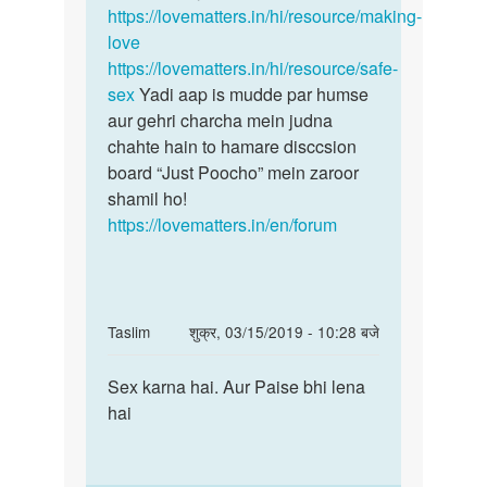
https://lovematters.in/hi/resource/making-
jaankari
love
is…
https://lovematters.in/hi/resource/safe-
sex
Yadi aap is mudde par humse
aur gehri charcha mein judna
chahte hain to hamare disccsion
board “Just Poocho” mein zaroor
shamil ho!
https://lovematters.in/en/forum
In
Taslim
शुक्र, 03/15/2019 - 10:28 बजे
reply
पर्मालिंक
to
Sex karna hai. Aur Paise bhi lena
Sex
Sex
hai
karna
by
hai.
Arun
Aur