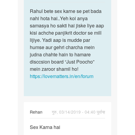
reply
पर्मालिंक
to
Rahul bete sex karne se pet bada
Rahul
me
nahi hota hai..Yeh koi anya
bete
boy
samasya ho sakti hai jiske liye aap
sex
ho
kisi achche panjikrit doctor se mill
karne
ak
lijiye. Yadi aap is mudde par
se
frnd
humse aur gehri charcha mein
pet…
ke
judna chahte hain to hamare
sath…
disccsion board “Just Poocho”
by
mein zaroor shamil ho!
rahul
https://lovematters.in/en/forum
Rehan
गुरु, 03/14/2019 - 04:40 पूर्वान्ह
पर्मालिंक
Sex Karna hai
Sex
Karna