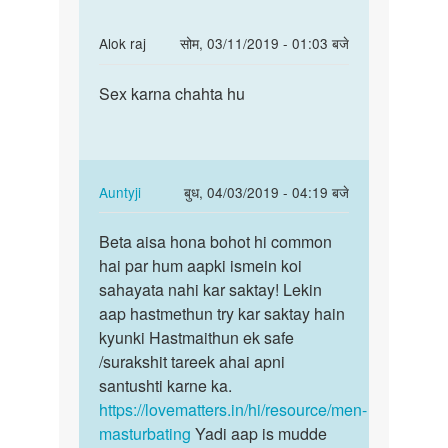
In
Alok raj
सोम, 03/11/2019 - 01:03 बजे
reply
पर्मालिंक
to
Sex karna chahta hu
Sex
me
karna
sex
chahta
karana
hu
chahata
In
Auntyji
बुध, 04/03/2019 - 04:19 बजे
hi
reply
पर्मालिंक
by
to
Beta aisa hona bohot hi common
Beta
prem
Sex
hai par hum aapki ismein koi
aisa
karna
sahayata nahi kar saktay! Lekin
hona
chahta
aap hastmethun try kar saktay hain
bohot
hu
kyunki Hastmaithun ek safe
hi…
by
/surakshit tareek ahai apni
Alok
santushti karne ka.
raj
https://lovematters.in/hi/resource/men-
masturbating
Yadi aap is mudde