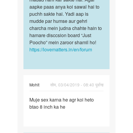
ek
aapke paas anya koi sawal hai to
hum
ladki
puchh sakte hai. Yadi aap is
isme
chshai
mudde par humse aur gehri
aapki…
by
charcha mein judna chahte hain to
Sex
hamare disccsion board “Just
Poocho” mein zaroor shamil ho!
https://lovematters.in/en/forum
Mohit
सोम, 03/04/2019 - 08:40 पूर्वान्ह
पर्मालिंक
Muje sex karna he agr koi heto
Muje
btao 8 inch ka he
sex
karna
he
agr