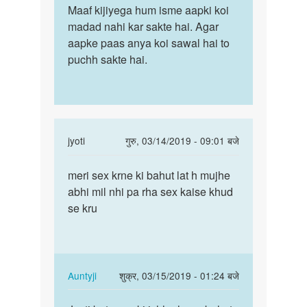
Rajeev
to
Maaf kijiyega hum isme aapki koi
Maaf
Kumar
Mujhe
madad nahi kar sakte hai. Agar
kijiyega
sexy
aapke paas anya koi sawal hai to
hum
baat
puchh sakte hai.
isme
karne
aapki…
aur…
by
वीक्ष्य
In
jyoti
गुरु, 03/14/2019 - 09:01 बजे
reply
पर्मालिंक
to
meri sex krne ki bahut lat h mujhe
meri
Sex
abhi mil nhi pa rha sex kaise khud
sex
problem
se kru
krne
h
ki
sex
bahut
karte…
lat
by
h…
In
Auntyji
शुक्र, 03/15/2019 - 01:24 बजे
Rajeev
reply
पर्मालिंक
Kumar