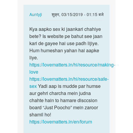
In
Auntyji
शुक्र, 03/15/2019 - 01:15 बजे
reply
पर्मालिंक
to
Kya aapko sex ki jaankari chahiye
Kya
sex
bete? Is website pe bahut see jaan
aapko
by
kari de gayee hai use padh lijiye.
sex
Shubham
Hum humeshan yahan hai aapke
ki
liye.
jaankari…
https://lovematters.in/hi/resource/making-
love
https://lovematters.in/hi/resource/safe-
sex
Yadi aap is mudde par humse
aur gehri charcha mein judna
chahte hain to hamare disccsion
board “Just Poocho” mein zaroor
shamil ho!
https://lovematters.in/en/forum