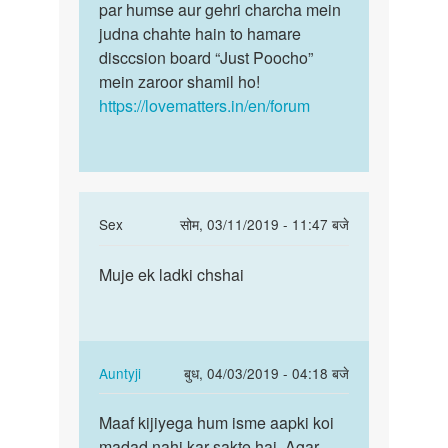
par humse aur gehri charcha mein
judna chahte hain to hamare
disccsion board “Just Poocho”
mein zaroor shamil ho!
https://lovematters.in/en/forum
In
Sex
सोम, 03/11/2019 - 11:47 बजे
reply
पर्मालिंक
to
Muje ek ladki chshai
Muje
me
ek
sex
ladki
karana
chshai
chahata
In
Auntyji
बुध, 04/03/2019 - 04:18 बजे
hi
reply
पर्मालिंक
by
to
Maaf kijiyega hum isme aapki koi
Maaf
prem
Muje
madad nahi kar sakte hai. Agar
kijiyega