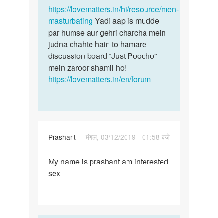
Golu
https://lovematters.in/hi/resource/men-
tyagi
masturbating
Yadi aap is mudde
par humse aur gehri charcha mein
judna chahte hain to hamare
discussion board “Just Poocho”
mein zaroor shamil ho!
https://lovematters.in/en/forum
Prashant
मंगल, 03/12/2019 - 01:58 बजे
पर्मालिंक
My name is prashant am interested
My
sex
name
is
prashant
am…