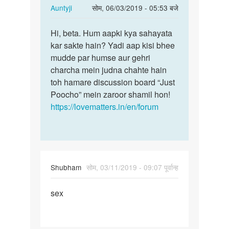
In
Auntyji
सोम, 06/03/2019 - 05:53 बजे
reply
पर्मालिंक
to
Hi, beta. Hum aapki kya sahayata
Hi,
Hi
kar sakte hain? Yadi aap kisi bhee
beta.
by
mudde par humse aur gehri
Hum
piyushmishra1871@gmail.com
charcha mein judna chahte hain
aapki
toh hamare discussion board “Just
kya…
Poocho” mein zaroor shamil hon!
https://lovematters.in/en/forum
Shubham
सोम, 03/11/2019 - 09:07 पूर्वान्ह
पर्मालिंक
sex
sex