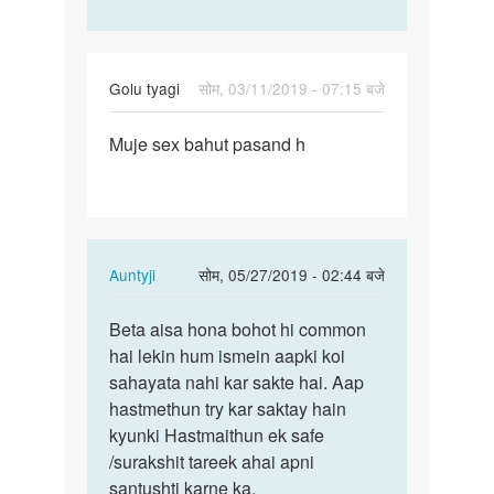
Golu tyagi
सोम, 03/11/2019 - 07:15 बजे
पर्मालिंक
Muje sex bahut pasand h
Muje
sex
bahut
pasand
h
In
Auntyji
सोम, 05/27/2019 - 02:44 बजे
reply
पर्मालिंक
to
Beta aisa hona bohot hi common
Beta
Muje
hai lekin hum ismein aapki koi
aisa
sex
sahayata nahi kar sakte hai. Aap
hona
bahut
hastmethun try kar saktay hain
bohot
pasand
kyunki Hastmaithun ek safe
hi…
h
/surakshit tareek ahai apni
by
santushti karne ka.