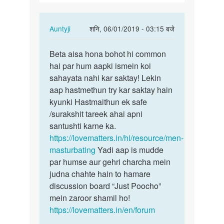
hai
kese
In
Auntyji
शनि, 06/01/2019 - 03:15 बजे
Kru
reply
पर्मालिंक
to
Beta aisa hona bohot hi common
Beta
Mujhse
hai par hum aapki ismein koi
aisa
sex
sahayata nahi kar saktay! Lekin
hona
karna
aap hastmethun try kar saktay hain
bohot
hai
kyunki Hastmaithun ek safe
hi…
kese
/surakshit tareek ahai apni
Kru
santushti karne ka.
by
https://lovematters.in/hi/resource/men-
Akhil
masturbating
Yadi aap is mudde
rock
par humse aur gehri charcha mein
judna chahte hain to hamare
discussion board “Just Poocho”
mein zaroor shamil ho!
https://lovematters.in/en/forum