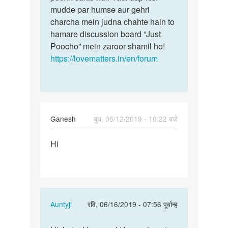
kar
mudde par humse aur gehri
aapki…
na
charcha mein judna chahte hain to
he
hamare discussion board “Just
or…
Poocho” mein zaroor shamil ho!
by
https://lovematters.in/en/forum
Mohit
Verma
Ganesh
बुध, 06/12/2019 - 10:22 बजे
पर्मालिंक
Hi
Hi
In
Auntyji
रवि, 06/16/2019 - 07:56 पूर्वान्ह
reply
पर्मालिंक