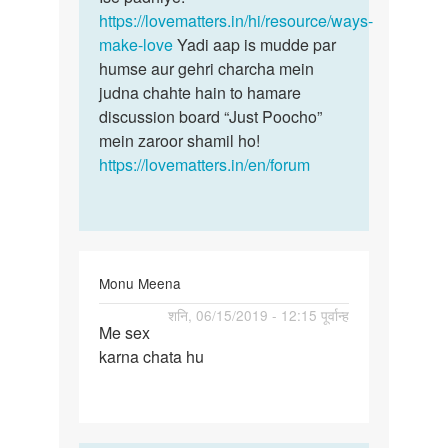
https://lovematters.in/hi/resource/ways-
make-love
Yadi aap is mudde par
humse aur gehri charcha mein
judna chahte hain to hamare
discussion board “Just Poocho”
mein zaroor shamil ho!
https://lovematters.in/en/forum
Monu Meena
पर्मालिंक
शनि, 06/15/2019 - 12:15 पूर्वान्ह
Me sex
Me
karna chata hu
sex
karna
chata
hu