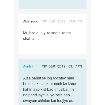
Akhil rock
शनि, 06/01/2019 - 03:04 बजे
पर्मालिंक
Mujhse aunty ke saath karna
Mujhse
chahta hu
aunty
ke
saath
karna…
In
Auntyji
शनि, 06/01/2019 - 03:17 बजे
reply
पर्मालिंक
to
Aisa bahut se log sochtey hain
Aisa
Mujhse
bete. Lekin apki is soch ke karan
bahut
aunty
kahin aap kisi badi musibat mein
se
ke
na padd jaye isliye zara aap
log
saath
swayum chintan kar leejiye aur
sochtey…