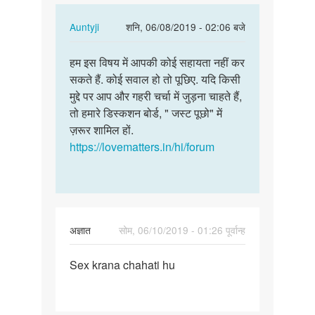
कमाने…
In
Auntyji
शनि, 06/08/2019 - 02:06 बजे
reply
पर्मालिंक
to
हम इस विषय में आपकी कोई सहायता नहीं कर
हम
मुझे
सकते हैं. कोई सवाल हो तो पूछिए. यदि किसी
इस
सैक्स
मुद्दे पर आप और गहरी चर्चा में जुड़ना चाहते हैं,
विषय
करके
तो हमारे डिस्कशन बोर्ड, " जस्ट पूछो" में
में
पैसा
ज़रूर शामिल हों.
आपकी
कमाने…
https://lovematters.in/hi/forum
कोई…
by
Amol
अज्ञात
सोम, 06/10/2019 - 01:26 पूर्वान्ह
पर्मालिंक
Sex krana chahati hu
Sex
krana
chahati
hu