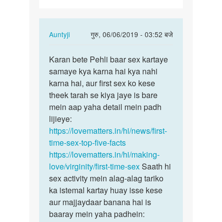
In
Auntyji
गुरु, 06/06/2019 - 03:52 बजे
reply
पर्मालिंक
to
Karan bete Pehli baar sex kartaye
Karan
sex
samaye kya karna hai kya nahi
bete
kese
karna hai, aur first sex ko kese
Pehli
kre
theek tarah se kiya jaye is bare
baar
by
mein aap yaha detail mein padh
sex…
karan
lijieye:
https://lovematters.in/hi/news/first-
time-sex-top-five-facts
https://lovematters.in/hi/making-
love/virginity/first-time-sex
Saath hi
sex activity mein alag-alag tariko
ka istemal kartay huay isse kese
aur majjaydaar banana hai is
baaray mein yaha padhein: