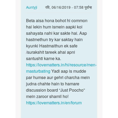
In
Auntyji
रवि, 06/16/2019 - 07:58 पूर्वान्ह
reply
पर्मालिंक
to
Beta aisa hona bohot hi common
Beta
Me
hai lekin hum ismein aapki koi
aisa
sex
sahayata nahi kar sakte hai. Aap
hona
karna
hastmethun try kar saktay hain
bohot
chata
kyunki Hastmaithun ek safe
hi…
hu
/surakshit tareek ahai apni
by
santushti karne ka.
Monu
https://lovematters.in/hi/resource/men-
Meena
masturbating
Yadi aap is mudde
par humse aur gehri charcha mein
judna chahte hain to hamare
discussion board “Just Poocho”
mein zaroor shamil ho!
https://lovematters.in/en/forum