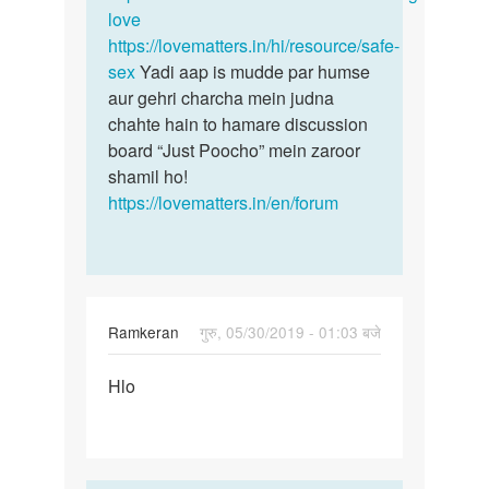
love
https://lovematters.in/hi/resource/safe-
sex
Yadi aap is mudde par humse
aur gehri charcha mein judna
chahte hain to hamare discussion
board “Just Poocho” mein zaroor
shamil ho!
https://lovematters.in/en/forum
Ramkeran
गुरु, 05/30/2019 - 01:03 बजे
पर्मालिंक
Hlo
Hlo