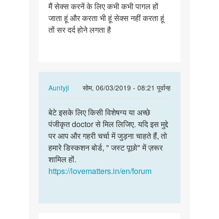
मैं सेक्स करनें के लिए कभी कभी पागल हों
मैं
जाता हूं और करता भी हूं सेक्स नहीं करता हूं
सेक्स
तों सर दर्द होने लगता है
करनें
के
लिए
कभी…
In
Auntyji
सोम, 06/03/2019 - 08:21 पूर्वान्ह
reply
पर्मालिंक
to
बेटे इसके लिए किसी विशेषग्य या अच्छे
बेटे
मैं
पंजीकृत doctor से मिल लिजिए. यदि इस मुद्दे
इसके
सेक्स
पर आप और गहरी चर्चा में जुड़ना चाहते हैं, तो
लिए
करनें
हमारे डिस्कशन बोर्ड, " जस्ट पूछो" में ज़रूर
किसी
के
शामिल हों.
विशेषग्य…
लिए
https://lovematters.in/en/forum
कभी…
by
मनोज
सिंह