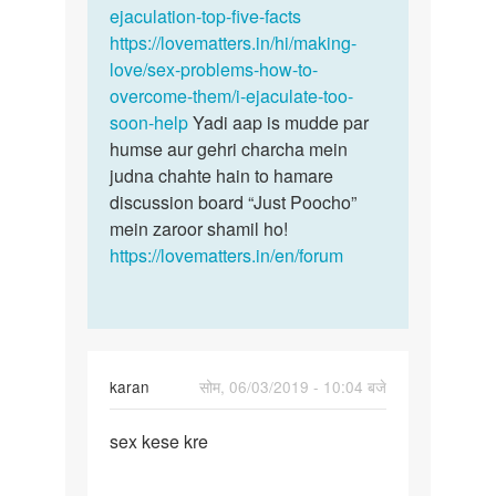
ejaculation-top-five-facts
https://lovematters.in/hi/making-
love/sex-problems-how-to-
overcome-them/i-ejaculate-too-
soon-help
Yadi aap is mudde par
humse aur gehri charcha mein
judna chahte hain to hamare
discussion board “Just Poocho”
mein zaroor shamil ho!
https://lovematters.in/en/forum
karan
सोम, 06/03/2019 - 10:04 बजे
पर्मालिंक
sex kese kre
sex
kese
kre