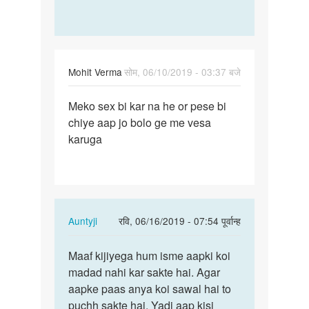
Mohit Verma
सोम, 06/10/2019 - 03:37 बजे
पर्मालिंक
Meko sex bi kar na he or pese bi
Meko
chiye aap jo bolo ge me vesa
sex
karuga
bi
kar
na
he
or…
In
Auntyji
रवि, 06/16/2019 - 07:54 पूर्वान्ह
reply
पर्मालिंक
to
Maaf kijiyega hum isme aapki koi
Maaf
Meko
madad nahi kar sakte hai. Agar
kijiyega
sex
aapke paas anya koi sawal hai to
hum
bi
puchh sakte hai. Yadi aap kisi
isme