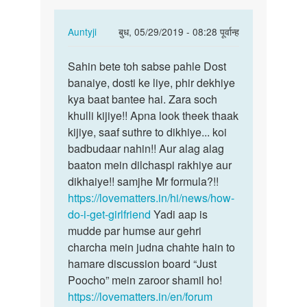
In
Auntyji
बुध, 05/29/2019 - 08:28 पूर्वान्ह
reply
पर्मालिंक
to
Sahin bete toh sabse pahle Dost
Sahin
Muje
banaiye, dosti ke liye, phir dekhiye
bete
bate
kya baat bantee hai. Zara soch
toh
karne
khulli kijiye!! Apna look theek thaak
sabse
hii…
kijiye, saaf suthre to dikhiye... koi
pahle…
by
badbudaar nahin!! Aur alag alag
Sachin
baaton mein dilchaspi rakhiye aur
dikhaiye!! samjhe Mr formula?!!
https://lovematters.in/hi/news/how-
do-i-get-girlfriend
Yadi aap is
mudde par humse aur gehri
charcha mein judna chahte hain to
hamare discussion board “Just
Poocho” mein zaroor shamil ho!
https://lovematters.in/en/forum