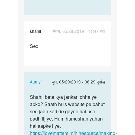
shahil
मंगल, 05/28/2019 - 11:47 बजे
पर्मालिंक
Sex
Sex
In
Auntyji
बुध, 05/29/2019 - 08:29 पूर्वान्ह
reply
पर्मालिंक
to
Shahil bete kya jankari chhaiye
Shahil
Sex
apko? Saath hi is website pe bahut
bete
by
see jaan kari de gayee hai use
kya
shahil
padh lijiye. Hum humeshan yahan
jankari…
hai aapke liye.
https://lovematters.in/hi/resource/making-