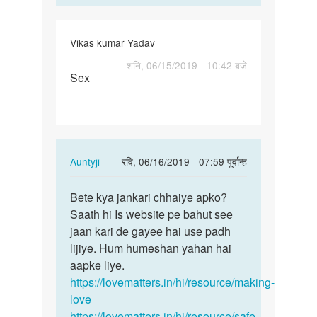
Vikas kumar Yadav
पर्मालिंक
शनि, 06/15/2019 - 10:42 बजे
Sex
Sex
In
Auntyji
रवि, 06/16/2019 - 07:59 पूर्वान्ह
reply
पर्मालिंक
to
Bete kya jankari chhaiye apko?
Bete
Sex
Saath hi Is website pe bahut see
kya
by
jaan kari de gayee hai use padh
jankari
Vikas
lijiye. Hum humeshan yahan hai
chhaiye…
kumar
aapke liye.
Yadav
https://lovematters.in/hi/resource/making-
love
https://lovematters.in/hi/resource/safe-