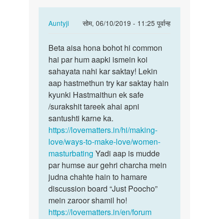
In
Auntyji
सोम, 06/10/2019 - 11:25 पूर्वान्ह
reply
पर्मालिंक
to
Beta aisa hona bohot hi common
Beta
Sex
hai par hum aapki ismein koi
aisa
krana
sahayata nahi kar saktay! Lekin
hona
chahati
aap hastmethun try kar saktay hain
bohot
hu
kyunki Hastmaithun ek safe
hi…
by
/surakshit tareek ahai apni
अज्ञात
santushti karne ka.
https://lovematters.in/hi/making-
love/ways-to-make-love/women-
masturbating
Yadi aap is mudde
par humse aur gehri charcha mein
judna chahte hain to hamare
discussion board “Just Poocho”
mein zaroor shamil ho!
https://lovematters.in/en/forum