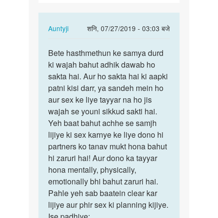
In
Auntyji
शनि, 07/27/2019 - 03:03 बजे
reply
पर्मालिंक
to
Bete hasthmethun ke samya durd
Bete
Hastmaithun
ki wajah bahut adhik dawab ho
hasthmethun
karte
sakta hai. Aur ho sakta hai ki aapki
ke
samy…
patni kisi darr, ya sandeh mein ho
samya…
by
aur sex ke liye tayyar na ho jis
Yashpal
wajah se youni sikkud sakti hai.
Yeh baat bahut achhe se samjh
lijiye ki sex karnye ke liye dono hi
partners ko tanav mukt hona bahut
hi zaruri hai! Aur dono ka tayyar
hona mentally, physically,
emotionally bhi bahut zaruri hai.
Pahle yeh sab baatein clear kar
lijiye aur phir sex ki planning kijiye.
Ise padhiye: