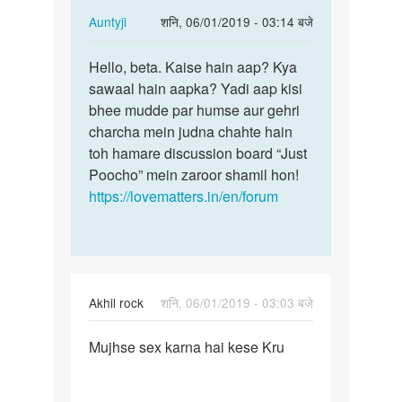
In
Auntyji
शनि, 06/01/2019 - 03:14 बजे
reply
पर्मालिंक
to
Hello, beta. Kaise hain aap? Kya
Hello,
Hlo
sawaal hain aapka? Yadi aap kisi
beta.
by
bhee mudde par humse aur gehri
Kaise
Ramkeran
charcha mein judna chahte hain
hain
toh hamare discussion board “Just
aap?…
Poocho” mein zaroor shamil hon!
https://lovematters.in/en/forum
Akhil rock
शनि, 06/01/2019 - 03:03 बजे
पर्मालिंक
Mujhse sex karna hai kese Kru
Mujhse
sex
karna