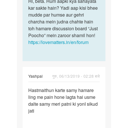
to
Hi, beta. Hum aapki kya sahayata
Hi,
Hi
kar sakte hain? Yadi aap kisi bhee
beta.
by
mudde par humse aur gehri
Hum
Ganesh
charcha mein judna chahte hain
aapki
toh hamare discussion board “Just
kya…
Poocho” mein zaroor shamil hon!
https://lovematters.in/en/forum
Yashpal
गुरु, 06/13/2019 - 02:28 बजे
पर्मालिंक
Hastmaithun karte samy hamare
Hastmaithun
ling me pain hone lagta hai usme
karte
dalte samy meri patni ki yonI sikud
samy…
jati