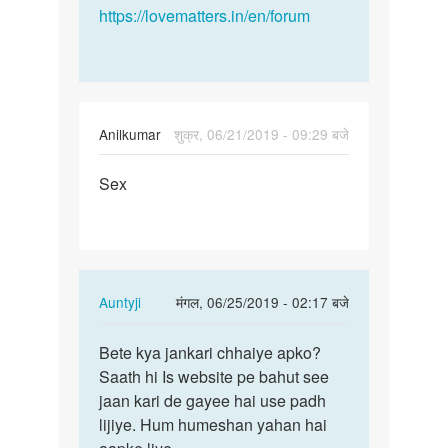
https://lovematters.in/en/forum
Anilkumar
शुक्र, 06/21/2019 - 09:29 बजे
पर्मालिंक
Sex
Sex
In
Auntyji
मंगल, 06/25/2019 - 02:17 बजे
reply
पर्मालिंक
to
Bete kya jankari chhaiye apko?
Bete
Sex
Saath hi Is website pe bahut see
kya
by
jaan kari de gayee hai use padh
jankari
Anilkumar
lijiye. Hum humeshan yahan hai
chhaiye…