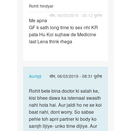
Rohit hindyar
पर्मालिंक
सोम, 06/03/2019 - 05:12 पूर्वान्ह
Me apna
Me
GF k sath long time to sex nhi KR
apna
pata Hu Koi sujhaw de Medicine
GF
last Lena think rhega
k
sath
long
time…
In
Auntyji
सोम, 06/03/2019 - 08:31 पूर्वान्ह
reply
पर्मालिंक
to
Rohit bete bina doctor ki salah ke,
Rohit
Me
kisi bhee dawa ka istemaal swasth
bete
apna
nahi hota hai. Aur jaldi ho ne se koi
bina
GF
baat nahi, dont worry. So sabse
doctor
k
pehle toh apni partner ki body ko
ki…
sath
samjh lijiye- unko time dijiye. Aur