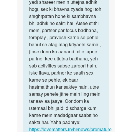
long
yadi shareer menin uttejna adhik
time…
hogi, sex ki bhavna zyada hogi toh
by
shighrpatan hone ki sambhavna
Rohit
bhi adhik ho sakti hai. Aisee stithi
hindyar
mein, partner par focus badhana,
foreplay , pravesh karne se pehle
bahut se alag alag kriyaein karna ,
jinse dono ko aanand mile, apne
partner kee uttejna badhana, yeh
sab activities sabse zaroori hain.
Iske ilava, partner ke saath sex
karne se pehle, ek baar
hastmaithun kar saktey hain, utne
samay pehele jitne mein ling mein
tanaav aa jaaye. Condom ka
istemaal bhi jaldi discharge kum
karne mein madadgaar saabit ho
sakta hai. Yaha padhiye:
https://lovematters.in/hi/news/premature-