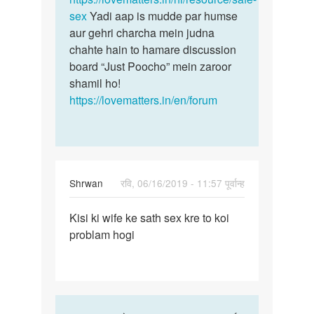
sex
Yadi aap is mudde par humse
aur gehri charcha mein judna
chahte hain to hamare discussion
board “Just Poocho” mein zaroor
shamil ho!
https://lovematters.in/en/forum
Shrwan
रवि, 06/16/2019 - 11:57 पूर्वान्ह
पर्मालिंक
Kisi ki wife ke sath sex kre to koi
Kisi
problam hogi
ki
wife
ke
sath
sex