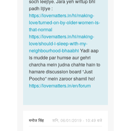
karna…
soch leejiye. Jara yeh writup bhi
by
padh lijiye :
Akhil
https://lovematters.in/hi/making-
rock
love/turned-on-by-older-women-is-
that-normal
https://lovematters.in/hi/making-
love/should-i-sleep-with-my-
neighbourhood-bhaabhi
Yadi aap
is mudde par humse aur gehri
charcha mein judna chahte hain to
hamare discussion board “Just
Poocho” mein zaroor shamil ho!
https://lovematters.in/en/forum
मनोज सिंह
शनि, 06/01/2019 - 10:49 बजे
पर्मालिंक