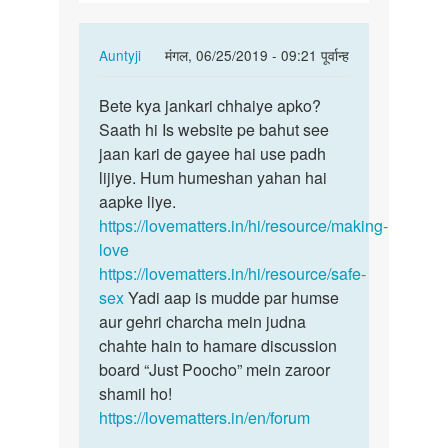
In
Auntyji
मंगल, 06/25/2019 - 09:21 पूर्वान्ह
reply
पर्मालिंक
to
Bete kya jankari chhaiye apko?
Bete
Sex
Saath hi Is website pe bahut see
kya
by
jaan kari de gayee hai use padh
jankari
अज्ञात
lijiye. Hum humeshan yahan hai
chhaiye…
aapke liye.
https://lovematters.in/hi/resource/making-
love
https://lovematters.in/hi/resource/safe-
sex
Yadi aap is mudde par humse
aur gehri charcha mein judna
chahte hain to hamare discussion
board “Just Poocho” mein zaroor
shamil ho!
https://lovematters.in/en/forum