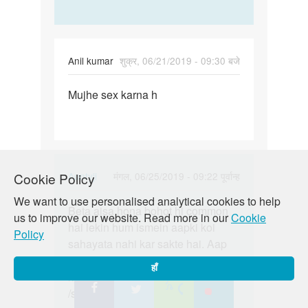
Anil kumar
शुक्र, 06/21/2019 - 09:30 बजे
पर्मालिंक
Mujhe sex karna h
Mujhe
sex
karna
h
In
Cookie Policy
Auntyji
मंगल, 06/25/2019 - 09:22 पूर्वान्ह
reply
पर्मालिंक
We want to use personalised analytical cookies to help
to
Beta aisa hona bohot hi common
Beta
us to improve our website. Read more in our
Cookie
Mujhe
hai lekin hum ismein aapki koi
aisa
Policy
sex
sahayata nahi kar sakte hai. Aap
hona
karna
hastmethun try kar saktay hain
bohot
हाँ
h
kyunki Hastmaithun ek safe
hi…
by
/surakshit tareek ahai apni
Anil