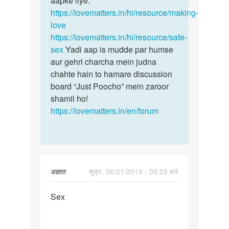
aapke liye.
https://lovematters.in/hi/resource/making-
love
https://lovematters.in/hi/resource/safe-
sex
Yadi aap is mudde par humse
aur gehri charcha mein judna
chahte hain to hamare discussion
board “Just Poocho” mein zaroor
shamil ho!
https://lovematters.in/en/forum
अज्ञात
शुक्र, 06/21/2019 - 09:29 बजे
पर्मालिंक
Sex
Sex