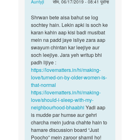
In
Auntyji
सोम, 06/17/2019 - 08:41 पूर्वान्ह
kre…
reply
पर्मालिंक
to
Shrwan bete aisa bahut se log
Shrwan
Kisi
sochtey hain. Lekin apki is soch ke
bete
ki
karan kahin aap kisi badi musibat
aisa
wife
mein na padd jaye isliye zara aap
bahut
ke
swayum chintan kar leejiye aur
se…
sath
soch leejiye. Jara yeh writup bhi
sex
padh lijiye :
kre…
https://lovematters.in/hi/making-
by
love/turned-on-by-older-women-is-
Shrwan
that-normal
https://lovematters.in/hi/making-
love/should-i-sleep-with-my-
neighbourhood-bhaabhi
Yadi aap
is mudde par humse aur gehri
charcha mein judna chahte hain to
hamare discussion board “Just
Poocho” mein zaroor shamil ho!