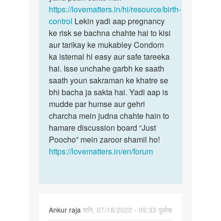
garbhdharn…
https://lovematters.in/hi/resource/birth-
by
control
Lekin yadi aap pregnancy
अज्ञात
ke risk se bachna chahte hai to kisi
aur tarikay ke mukabley Condom
ka istemal hi easy aur safe tareeka
hai. Isse unchahe garbh ke saath
saath youn sakraman ke khatre se
bhi bacha ja sakta hai. Yadi aap is
mudde par humse aur gehri
charcha mein judna chahte hain to
hamare discussion board “Just
Poocho” mein zaroor shamil ho!
https://lovematters.in/en/forum
Ankur raja
शनि, 07/18/2020 - 09:33 पूर्वान्ह