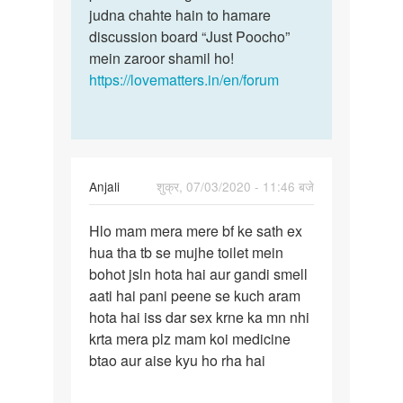
judna chahte hain to hamare
discussion board “Just Poocho”
mein zaroor shamil ho!
https://lovematters.in/en/forum
Anjali
शुक्र, 07/03/2020 - 11:46 बजे
पर्मालिंक
Hlo mam mera mere bf ke sath ex
Hlo
hua tha tb se mujhe toilet mein
mam
bohot jsln hota hai aur gandi smell
mera
aati hai pani peene se kuch aram
mere
hota hai iss dar sex krne ka mn nhi
bf
krta mera plz mam koi medicine
ke…
btao aur aise kyu ho rha hai