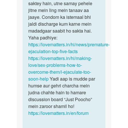
saktey hain, utne samay pehele
jitne mein ling mein tanaav aa
jaaye. Condom ka istemaal bhi
jaldi discharge kum karne mein
madadgaar saabit ho sakta hai.
Yaha padhiye:
https://lovematters.in/hi/news/premature-
ejaculation-top-five-facts
https://lovematters.in/hi/making-
love/sex-problems-how-to-
overcome-them/i-ejaculate-too-
soon-help
Yadi aap is mudde par
humse aur gehri charcha mein
judna chahte hain to hamare
discussion board “Just Poocho”
mein zaroor shamil ho!
https://lovematters.in/en/forum