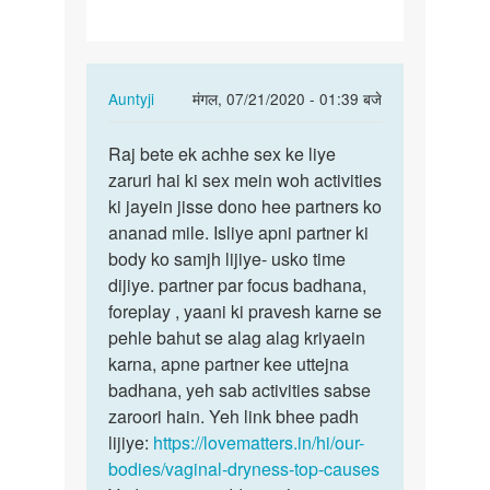
In
Auntyji
मंगल, 07/21/2020 - 01:39 बजे
reply
पर्मालिंक
to
Raj bete ek achhe sex ke liye
Raj
Meri
zaruri hai ki sex mein woh activities
bete
wife
ki jayein jisse dono hee partners ko
ek
ki
ananad mile. Isliye apni partner ki
achhe
yoni
body ko samjh lijiye- usko time
sex
me…
dijiye. partner par focus badhana,
ke…
by
foreplay , yaani ki pravesh karne se
Raj
pehle bahut se alag alag kriyaein
karna, apne partner kee uttejna
badhana, yeh sab activities sabse
zaroori hain. Yeh link bhee padh
lijiye:
https://lovematters.in/hi/our-
bodies/vaginal-dryness-top-causes