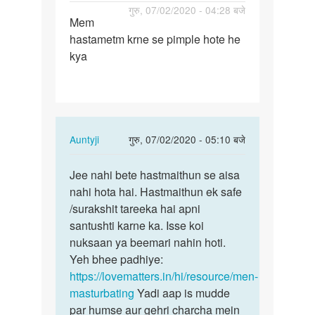
पर्मालिंक
गुरु, 07/02/2020 - 04:28 बजे
Mem
Mem
hastametm krne se pimple hote he
hastametm
kya
krne
se
pimple…
In
Auntyji
गुरु, 07/02/2020 - 05:10 बजे
reply
पर्मालिंक
to
Jee nahi bete hastmaithun se aisa
Jee
Mem
nahi hota hai. Hastmaithun ek safe
nahi
hastametm
/surakshit tareeka hai apni
bete
krne
santushti karne ka. Isse koi
hastmaithun
se
nuksaan ya beemari nahin hoti.
se…
pimple…
Yeh bhee padhiye:
by
https://lovematters.in/hi/resource/men-
Sawan
masturbating
Yadi aap is mudde
karma
par humse aur gehri charcha mein