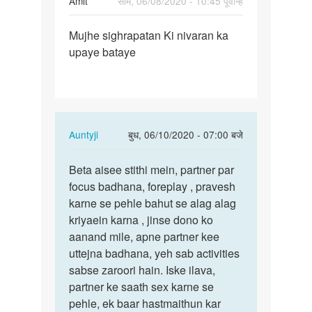
Amit
सोम, 06/08/2020 - 10:45 पूर्वान्ह
पर्मालिंक
Mujhe sighrapatan Ki nivaran ka
Mujhe
upaye bataye
sighrapatan
Ki
nivaran…
In
Auntyji
बुध, 06/10/2020 - 07:00 बजे
reply
पर्मालिंक
to
Beta aisee stithi mein, partner par
Beta
Mujhe
focus badhana, foreplay , pravesh
aisee
sighrapatan
karne se pehle bahut se alag alag
stithi
Ki
kriyaein karna , jinse dono ko
mein,
nivaran…
aanand mile, apne partner kee
…
by
uttejna badhana, yeh sab activities
Amit
sabse zaroori hain. Iske ilava,
partner ke saath sex karne se
pehle, ek baar hastmaithun kar