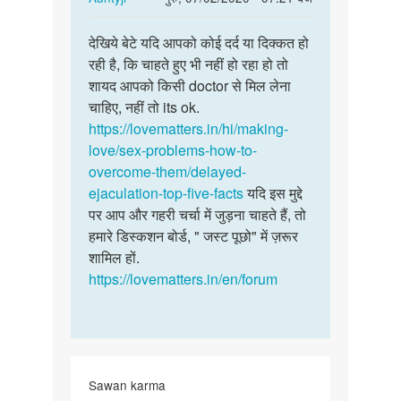
reply
पर्मालिंक
to
देखिये बेटे यदि आपको कोई दर्द या दिक्कत हो
देखिये
मेरा
रही है, कि चाहते हुए भी नहीं हो रहा हो तो
बेटे
लिंग
शायद आपको किसी doctor से मिल लेना
यदि
बहुत
चाहिए, नहीं तो its ok.
आपको
बड़ा
https://lovematters.in/hi/making-
कोई
है
love/sex-problems-how-to-
…
जो
overcome-them/delayed-
भी…
ejaculation-top-five-facts
यदि इस मुद्दे
by
पर आप और गहरी चर्चा में जुड़ना चाहते हैं, तो
Priyam
हमारे डिस्कशन बोर्ड, " जस्ट पूछो" में ज़रूर
शामिल हों.
https://lovematters.in/en/forum
Sawan karma