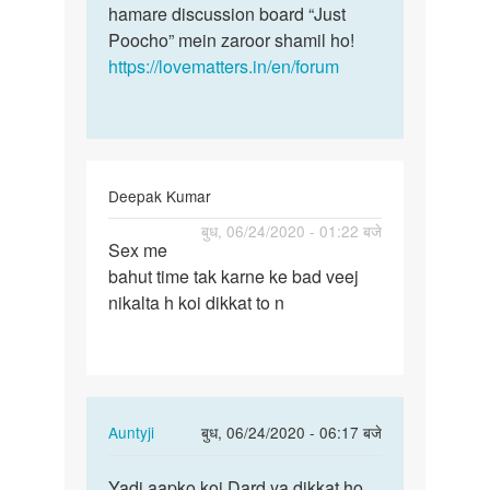
hamare discussion board “Just
Poocho” mein zaroor shamil ho!
https://lovematters.in/en/forum
Deepak Kumar
पर्मालिंक
बुध, 06/24/2020 - 01:22 बजे
Sex me
Sex
bahut time tak karne ke bad veej
me
nikalta h koi dikkat to n
bahut
time
tak
karne…
In
Auntyji
बुध, 06/24/2020 - 06:17 बजे
reply
पर्मालिंक
to
Yadi aapko koi Dard ya dikkat ho
Yadi