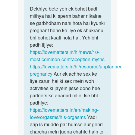
reply
पर्मालिंक
to
Dekhiye bete yeh ek bohot badi
Dekhiye
Maim
mithya hai ki sperm bahar nikalne
bete
mai
se garbhdharn nahi hota hai kyunki
yeh
apne
pregnant hone ke liye ek shukranu
ek
girlfriend
bhi bohot kaafi hota hai. Yeh bhi
bohot…
ke…
padh lijiye:
by
https://lovematters.in/hi/news/10-
Maneesh
most-common-contraception-myths
https://lovematters.in/hi/resource/unplanned-
pregnancy
Aur ek achhe sex ke
liye zaruri hai ki sex mein woh
activities ki jayein jisse dono hee
partners ko ananad mile. Ise bhi
padhiye:
https://lovematters.in/en/making-
love/orgasms/his-orgasms
Yadi
aap is mudde par humse aur gehri
charcha mein judna chahte hain to