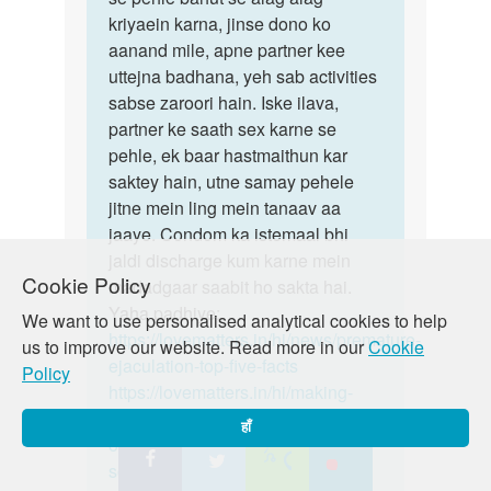
kriyaein karna, jinse dono ko
aanand mile, apne partner kee
uttejna badhana, yeh sab activities
sabse zaroori hain. Iske ilava,
partner ke saath sex karne se
pehle, ek baar hastmaithun kar
saktey hain, utne samay pehele
jitne mein ling mein tanaav aa
jaaye. Condom ka istemaal bhi
jaldi discharge kum karne mein
Cookie Policy
madadgaar saabit ho sakta hai.
Yaha padhiye:
We want to use personalised analytical cookies to help
https://lovematters.in/hi/news/premature-
us to improve our website. Read more in our
Cookie
ejaculation-top-five-facts
Policy
https://lovematters.in/hi/making-
love/sex-problems-how-to-
हाँ
overcome-them/i-ejaculate-too-
soon-help
Yadi aap is mudde par