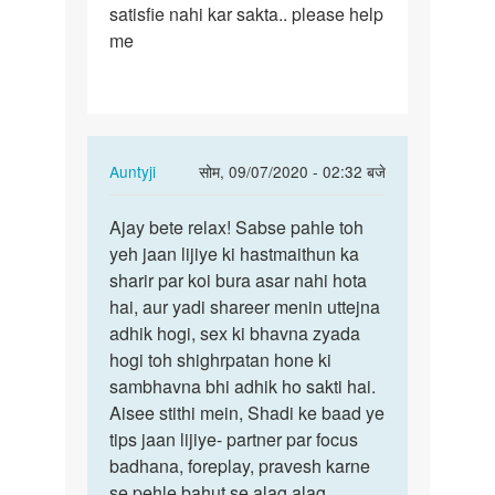
satisfie nahi kar sakta.. please help
me
In
Auntyji
सोम, 09/07/2020 - 02:32 बजे
reply
पर्मालिंक
to
Ajay bete relax! Sabse pahle toh
Ajay
Hello
yeh jaan lijiye ki hastmaithun ka
bete
madam
sharir par koi bura asar nahi hota
relax!
ji
hai, aur yadi shareer menin uttejna
Sabse
mai
adhik hogi, sex ki bhavna zyada
pahle…
27yr
hogi toh shighrpatan hone ki
ka…
sambhavna bhi adhik ho sakti hai.
by
Aisee stithi mein, Shadi ke baad ye
Ajay
tips jaan lijiye- partner par focus
sen
badhana, foreplay, pravesh karne
se pehle bahut se alag alag