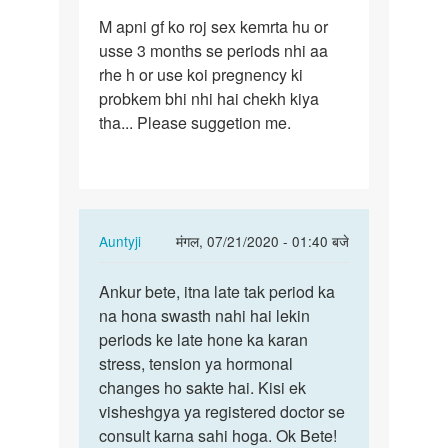
पर्मालिंक
M apni gf ko roj sex kemrta hu or
M
usse 3 months se periods nhi aa
apni
rhe h or use koi pregnency ki
gf
probkem bhi nhi hai chekh kiya
ko
tha... Please suggetion me.
roj
sex
kemrta…
In
Auntyji
मंगल, 07/21/2020 - 01:40 बजे
reply
पर्मालिंक
to
Ankur bete, itna late tak period ka
Ankur
M
na hona swasth nahi hai lekin
bete,
apni
periods ke late hone ka karan
itna
gf
stress, tension ya hormonal
late
ko
changes ho sakte hai. Kisi ek
tak…
roj
visheshgya ya registered doctor se
sex
consult karna sahi hoga. Ok Bete!