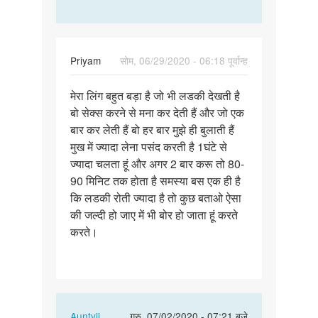
Priyam
सोम, 06/29/2020 - 06:18 पूर्वान्ह
पर्मालिंक
मेरा लिंग बहुत बड़ा है जो भी लडकी देखती है
मेरा
बो सेक्स करने से मना कर देती हैं और जो एक
लिंग
बार कर लेती हैं बो हर बार मुझे ही बुलाती हैं
बहुत
मुख में ज्यादा लेना पसंद करती है 1घंटे से
बड़ा
ज्यादा चलता हूं और अगर 2 बार करू तो 80-
है
90 मिनिट तक होता है समस्या बस एक ही है
जो
कि लडकी रोती ज्यादा है तो कुछ बताओ ऐसा
भी…
की जल्दी हो जाए में भी बोर हो जाता हूं करते
करते।
In
Auntyji
गुरु, 07/02/2020 - 07:21 बजे