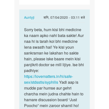
In
Auntyji
शनि, 07/04/2020 - 03:11 बजे
reply
पर्मालिंक
to
Sorry beta, hum kisi bhi medicine
Sorry
Hlo
ka naam apko nahi bata sakte! Aur
beta,
mam
naa hi is tarah koi bhi medicine
hum
mera
lena swasth hai! Ye kisi youn
kisi
mere
sankraman ke lakshan ho sakte
bhi…
bf
hain, please iske baare mein kisi
ke…
panjikrit doctor se mill lijiye. Ise bhi
by
padhiye:
Anjali
https://lovematters.in/hi/safe-
sex/stdsstis/syphilis
Yadi aap is
mudde par humse aur gehri
charcha mein judna chahte hain to
hamare discussion board “Just
Poocho” mein zaroor shamil ho!