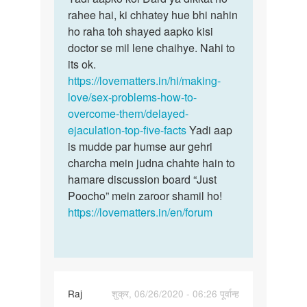
Sex
rahee hai, ki chhatey hue bhi nahin
aapko
me
ho raha toh shayed aapko kisi
koi
bahut
doctor se mil lene chaihye. Nahi to
Dard
time
its ok.
ya…
tak
https://lovematters.in/hi/making-
karne…
love/sex-problems-how-to-
by
overcome-them/delayed-
Deepak
ejaculation-top-five-facts
Yadi aap
Kumar
is mudde par humse aur gehri
charcha mein judna chahte hain to
hamare discussion board “Just
Poocho” mein zaroor shamil ho!
https://lovematters.in/en/forum
Raj
शुक्र, 06/26/2020 - 06:26 पूर्वान्ह