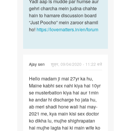
Yadi aap is mudde par humse aur
gehri charcha mein judna chahte
hain to hamare discussion board
“Just Poocho” mein zaroor shamil
ho!
https://lovematters.in/en/forum
Ajay sen
शुक्र, 09/04/2020 - 11:22 बजे
पर्मालिंक
Hello madam ji mai 27yr ka hu,
Hello
Maine kabhi sex nahi kiya hai 10yr
madam
se musterbation kiya hai aur 1min
ji
ke andar hi discharge ho jata hu,
mai
ab meri shadi hone wali hai may-
27yr
2021 me, kya main kisi sex doctor
ka…
ko dikha lu, mujhe shighrapatan
hai mujhe lagta hai ki main wife ko