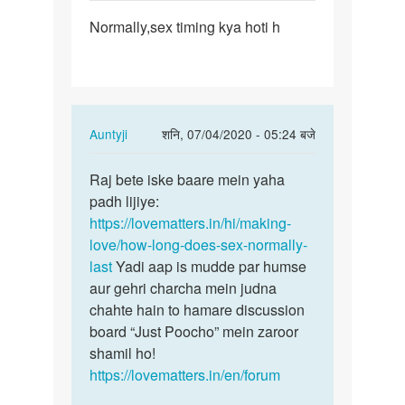
पर्मालिंक
Normally,sex timing kya hoti h
Normally,sex
timing
kya
hoti…
In
Auntyji
शनि, 07/04/2020 - 05:24 बजे
reply
पर्मालिंक
to
Raj bete iske baare mein yaha
Raj
Normally,sex
padh lijiye:
bete
timing
https://lovematters.in/hi/making-
iske
kya
love/how-long-does-sex-normally-
baare
hoti…
last
Yadi aap is mudde par humse
mein…
by
aur gehri charcha mein judna
Raj
chahte hain to hamare discussion
board “Just Poocho” mein zaroor
shamil ho!
https://lovematters.in/en/forum