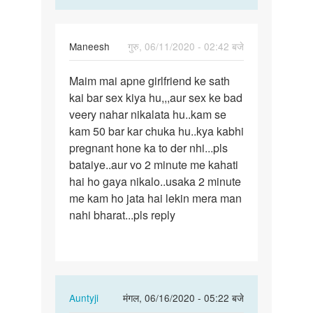
Maneesh
गुरु, 06/11/2020 - 02:42 बजे
पर्मालिंक
Maim mai apne girlfriend ke sath
Maim
kai bar sex kiya hu,,,aur sex ke bad
mai
veery nahar nikalata hu..kam se
apne
kam 50 bar kar chuka hu..kya kabhi
girlfriend
pregnant hone ka to der nhi...pls
ke…
bataiye..aur vo 2 minute me kahati
hai ho gaya nikalo..usaka 2 minute
me kam ho jata hai lekin mera man
nahi bharat...pls reply
In
Auntyji
मंगल, 06/16/2020 - 05:22 बजे