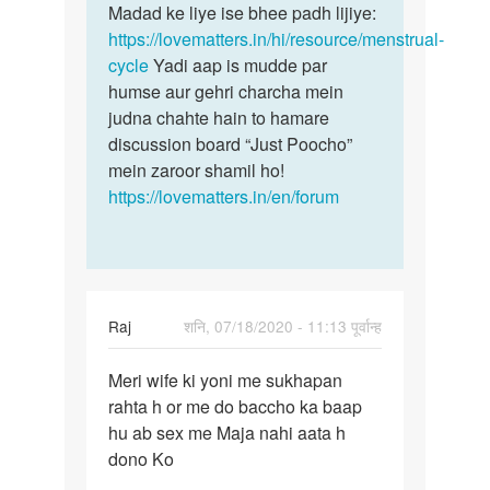
kemrta…
Madad ke liye ise bhee padh lijiye:
by
https://lovematters.in/hi/resource/menstrual-
Ankur
cycle
Yadi aap is mudde par
raja
humse aur gehri charcha mein
judna chahte hain to hamare
discussion board “Just Poocho”
mein zaroor shamil ho!
https://lovematters.in/en/forum
Raj
शनि, 07/18/2020 - 11:13 पूर्वान्ह
पर्मालिंक
Meri wife ki yoni me sukhapan
Meri
rahta h or me do baccho ka baap
wife
hu ab sex me Maja nahi aata h
ki
dono Ko
yoni
me…