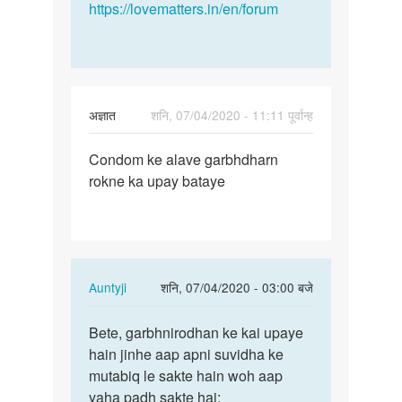
https://lovematters.in/en/forum
अज्ञात
शनि, 07/04/2020 - 11:11 पूर्वान्ह
पर्मालिंक
Condom ke alave garbhdharn
Condom
rokne ka upay bataye
ke
alave
garbhdharn…
In
Auntyji
शनि, 07/04/2020 - 03:00 बजे
reply
पर्मालिंक
to
Bete, garbhnirodhan ke kai upaye
Bete,
Condom
hain jinhe aap apni suvidha ke
garbhnirodhan
ke
mutabiq le sakte hain woh aap
ke
alave
yaha padh sakte hai:
kai…