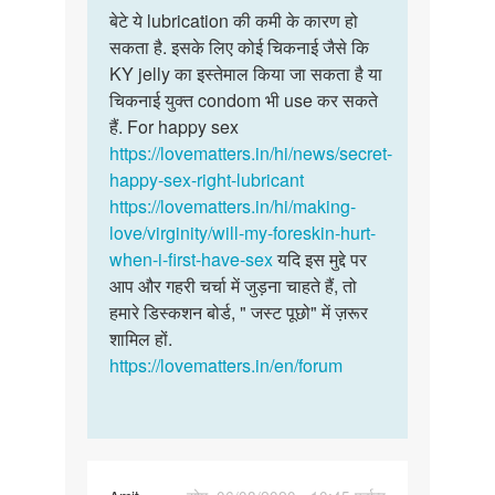
to
बेटे ये lubrication की कमी के कारण हो
बेटे
अगर
सकता है. इसके लिए कोई चिकनाई जैसे कि
ये
मैं
KY jelly का इस्तेमाल किया जा सकता है या
lubrication
एक
चिकनाई युक्त condom भी use कर सकते
की
हफ्ते
हैं. For happy sex
कमी…
के
https://lovematters.in/hi/news/secret-
बाद…
happy-sex-right-lubricant
by
https://lovematters.in/hi/making-
Sam
love/virginity/will-my-foreskin-hurt-
when-i-first-have-sex
यदि इस मुद्दे पर
आप और गहरी चर्चा में जुड़ना चाहते हैं, तो
हमारे डिस्कशन बोर्ड, " जस्ट पूछो" में ज़रूर
शामिल हों.
https://lovematters.in/en/forum