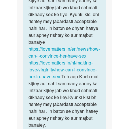
kijiye aur sahi sammaey aaney ka
bete
me
intzaar kijiey jab wo khud sehmati
toh
jis
dikhaey sex ke liye. Kyunki kisi bhi
aap
ladki
rishtey mey jabardasti acceptable
Kuch
se
nahi hai . In baton se dhyan hatiye
mat…
love…
aur apney rishtey ko aur majbut
by
banaiye
suresh
https://lovematters.in/en/news/how-
can-i-convince-her-have-sex
https://lovematters.in/hi/making-
love/virginity/how-can-i-convince-
her-to-have-sex
Toh aap Kuch mat
kijiey aur sahi sammaey aaney ka
intzaar kijiey jab wo khud sehmati
dikhaey sex ke liey.Kyunki kisi bhi
rishtey mey jabardasti acceptable
nahi hai . in baton se dhyan hatiey
aur apney rishtey ko aur majbut
banaiey.