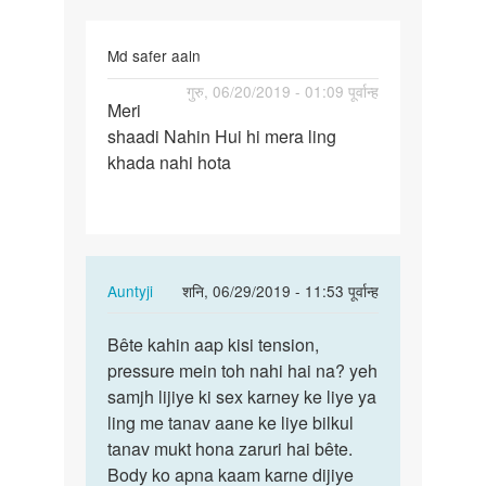
Md safer aaln
पर्मालिंक
गुरु, 06/20/2019 - 01:09 पूर्वान्ह
Meri
Meri
shaadi Nahin Hui hi mera ling
shaadi
khada nahi hota
Nahin
Hui
hi…
In
Auntyji
शनि, 06/29/2019 - 11:53 पूर्वान्ह
reply
पर्मालिंक
to
Bête kahin aap kisi tension,
Bête
Meri
pressure mein toh nahi hai na? yeh
kahin
shaadi
samjh lijiye ki sex karney ke liye ya
aap
Nahin
ling me tanav aane ke liye bilkul
kisi
Hui
tanav mukt hona zaruri hai bête.
tension,
hi…
Body ko apna kaam karne dijiye
…