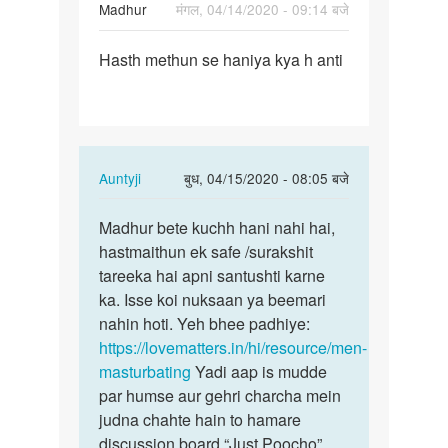
Madhur
मंगल, 04/14/2020 - 09:14 बजे
पर्मालिंक
Hasth methun se haniya kya h anti
Hasth
methun
se
haniya
kya
In
Auntyji
बुध, 04/15/2020 - 08:05 बजे
h…
reply
पर्मालिंक
to
Madhur bete kuchh hani nahi hai,
Madhur
Hasth
hastmaithun ek safe /surakshit
bete
methun
tareeka hai apni santushti karne
kuchh
se
ka. Isse koi nuksaan ya beemari
hani
haniya
nahin hoti. Yeh bhee padhiye:
nahi…
kya
https://lovematters.in/hi/resource/men-
h…
masturbating
Yadi aap is mudde
by
par humse aur gehri charcha mein
Madhur
judna chahte hain to hamare
discussion board “Just Poocho”