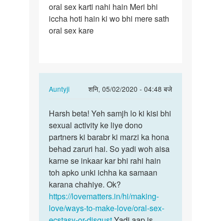
oral sex karti nahi hain Meri bhi
oral
iccha hoti hain ki wo bhi mere sath
sex
oral sex kare
karwati…
In
Auntyji
शनि, 05/02/2020 - 04:48 बजे
reply
पर्मालिंक
to
Harsh beta! Yeh samjh lo ki kisi bhi
Harsh
Meri
sexual activity ke liye dono
beta!
wife
partners ki barabr ki marzi ka hona
Yeh
oral
behad zaruri hai. So yadi woh aisa
samjh
sex
karne se inkaar kar bhi rahi hain
lo
karwati…
toh apko unki ichha ka samaan
ki…
by
karana chahiye. Ok?
Harsh
https://lovematters.in/hi/making-
love/ways-to-make-love/oral-sex-
ecstasy-or-disgust
Yadi aap is