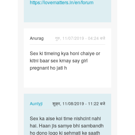
https://lovematters.in/en/forum
Anurag
गुरु, 11/07/2019 - 04:24 बजे
पर्मालिंक
Sex ki timeing kya honi chaiye or
Sex
kitni baar sex krnay say girl
ki
pregnant ho jati h
timeing
kya
honi…
In
Auntyji
शुक्र, 11/08/2019 - 11:22 बजे
reply
पर्मालिंक
to
Sex ka aise koi time nishcint nahi
Sex
Sex
hai. Haan jis samye bhi sambandh
ka
ki
ho dono logo ki sehmati ke saath
aise