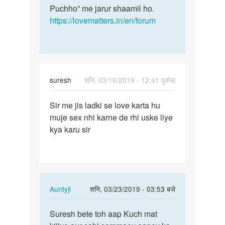
Puchho” me jarur shaamil ho.
https://lovematters.in/en/forum
suresh
शनि, 03/16/2019 - 12:41 पूर्वान्ह
पर्मालिंक
Sir me jis ladki se love karta hu
Sir
muje sex nhi karne de rhi uske liye
me
kya karu sir
jis
ladki
se
love…
In
Auntyji
शनि, 03/23/2019 - 03:53 बजे
reply
पर्मालिंक
to
Suresh bete toh aap Kuch mat
Suresh
Sir