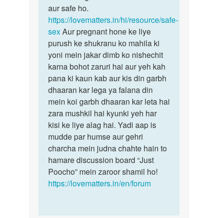
timeing
aur safe ho.
koi
kya
https://lovematters.in/hi/resource/safe-
time…
honi…
sex
Aur pregnant hone ke liye
by
purush ke shukranu ko mahila ki
Anurag
yoni mein jakar dimb ko nishechit
karna bohot zaruri hai aur yeh kah
pana ki kaun kab aur kis din garbh
dhaaran kar lega ya falana din
mein koi garbh dhaaran kar leta hai
zara mushkil hai kyunki yeh har
kisi ke liye alag hai. Yadi aap is
mudde par humse aur gehri
charcha mein judna chahte hain to
hamare discussion board “Just
Poocho” mein zaroor shamil ho!
https://lovematters.in/en/forum