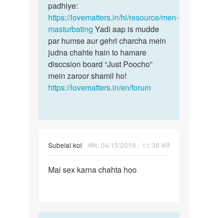
Arjun
padhiye:
singh
https://lovematters.in/hi/resource/men-
masturbating
Yadi aap is mudde
par humse aur gehri charcha mein
judna chahte hain to hamare
disccsion board “Just Poocho”
mein zaroor shamil ho!
https://lovematters.in/en/forum
Subelal kol
सोम, 04/15/2019 - 11:38 बजे
पर्मालिंक
Mai sex karna chahta hoo
Mai
sex
karna
chahta
hoo