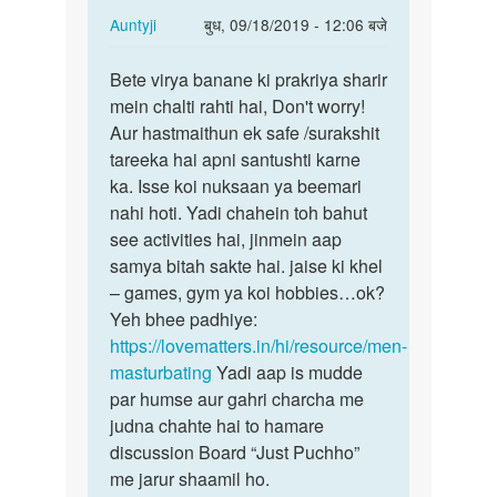
In
Auntyji
बुध, 09/18/2019 - 12:06 बजे
reply
पर्मालिंक
to
Bete virya banane ki prakriya sharir
Bete
Mai
mein chalti rahti hai, Don't worry!
virya
jab
Aur hastmaithun ek safe /surakshit
banane
bhi
tareeka hai apni santushti karne
ki…
koi
ka. Isse koi nuksaan ya beemari
sex
nahi hoti. Yadi chahein toh bahut
bat…
see activities hai, jinmein aap
by
samya bitah sakte hai. jaise ki khel
Omshankar
– games, gym ya koi hobbies…ok?
tiwarh
Yeh bhee padhiye:
https://lovematters.in/hi/resource/men-
masturbating
Yadi aap is mudde
par humse aur gahri charcha me
judna chahte hai to hamare
discussion Board “Just Puchho”
me jarur shaamil ho.