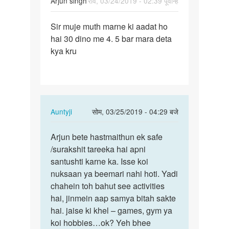
Arjun singh
रवि, 03/24/2019 - 02:39 पूर्वान्ह
पर्मालिंक
Sir muje muth marne ki aadat ho
Sir
hai 30 dino me 4. 5 bar mara deta
muje
kya kru
muth
marne
ki
aadat…
In
Auntyji
सोम, 03/25/2019 - 04:29 बजे
reply
पर्मालिंक
to
Arjun bete hastmaithun ek safe
Arjun
Sir
/surakshit tareeka hai apni
bete
muje
santushti karne ka. Isse koi
hastmaithun
muth
nuksaan ya beemari nahi hoti. Yadi
ek…
marne
chahein toh bahut see activities
ki
hai, jinmein aap samya bitah sakte
aadat…
hai. jaise ki khel – games, gym ya
by
koi hobbies…ok? Yeh bhee