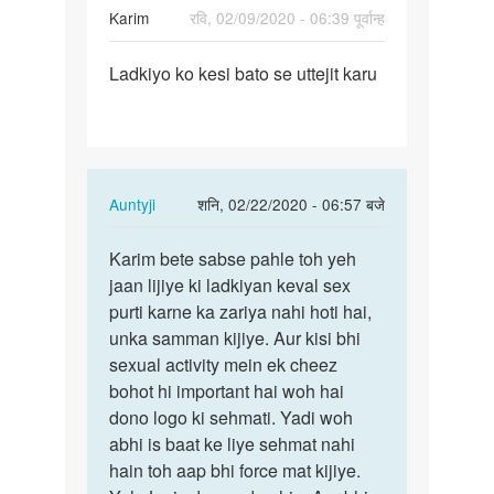
Karim
रवि, 02/09/2020 - 06:39 पूर्वान्ह
पर्मालिंक
Ladkiyo ko kesi bato se uttejit karu
Ladkiyo
ko
kesi
bato
se…
In
Auntyji
शनि, 02/22/2020 - 06:57 बजे
reply
पर्मालिंक
to
Karim bete sabse pahle toh yeh
Karim
Ladkiyo
jaan lijiye ki ladkiyan keval sex
bete
ko
purti karne ka zariya nahi hoti hai,
sabse
kesi
unka samman kijiye. Aur kisi bhi
pahle
bato
sexual activity mein ek cheez
toh…
se…
bohot hi important hai woh hai
by
dono logo ki sehmati. Yadi woh
Karim
abhi is baat ke liye sehmat nahi
hain toh aap bhi force mat kijiye.