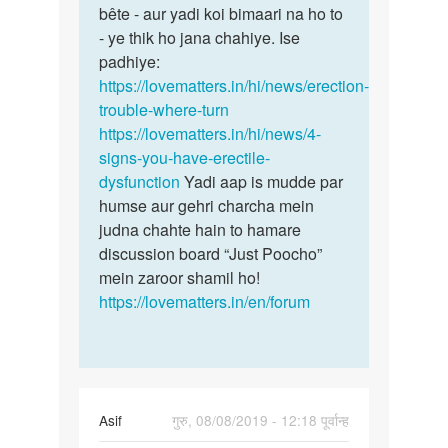
by
bête - aur yadi koi bimaari na ho to
Md
- ye thik ho jana chahiye. Ise
safer
padhiye:
aaln
https://lovematters.in/hi/news/erection-
trouble-where-turn
https://lovematters.in/hi/news/4-
signs-you-have-erectile-
dysfunction
Yadi aap is mudde par
humse aur gehri charcha mein
judna chahte hain to hamare
discussion board “Just Poocho”
mein zaroor shamil ho!
https://lovematters.in/en/forum
Asif
गुरु, 08/08/2019 - 12:18 पूर्वान्ह