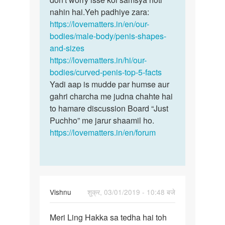
kele
nahin hai.Yeh padhiye zara:
mein
ki
https://lovematters.in/en/our-
ek
tarah
bodies/male-body/penis-shapes-
apna…
muda…
and-sizes
by
https://lovematters.in/hi/our-
Aditya
bodies/curved-penis-top-5-facts
Yadi aap is mudde par humse aur
gahri charcha me judna chahte hai
to hamare discussion Board “Just
Puchho” me jarur shaamil ho.
https://lovematters.in/en/forum
Vishnu
शुक्र, 03/01/2019 - 10:48 बजे
पर्मालिंक
Meri Ling Hakka sa tedha hai toh
Meri