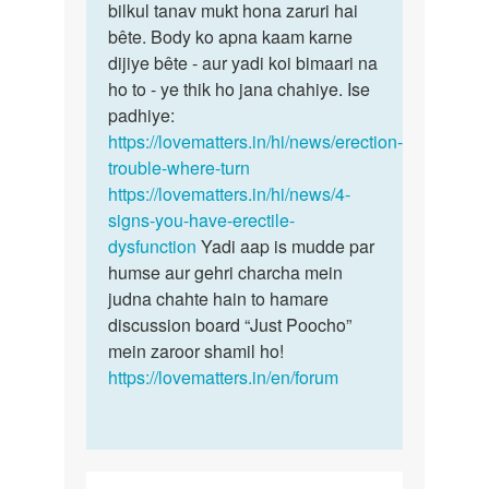
wife
bilkul tanav mukt hona zaruri hai
kisi…
k
bête. Body ko apna kaam karne
sath
dijiye bête - aur yadi koi bimaari na
sex…
ho to - ye thik ho jana chahiye. Ise
by
padhiye:
Ravi
https://lovematters.in/hi/news/erection-
trouble-where-turn
https://lovematters.in/hi/news/4-
signs-you-have-erectile-
dysfunction
Yadi aap is mudde par
humse aur gehri charcha mein
judna chahte hain to hamare
discussion board “Just Poocho”
mein zaroor shamil ho!
https://lovematters.in/en/forum