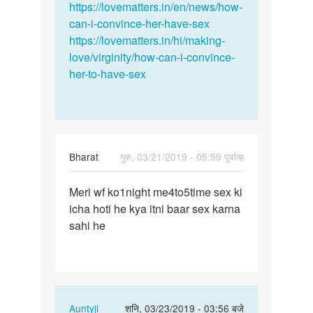
https://lovematters.in/en/news/how-
can-i-convince-her-have-sex
https://lovematters.in/hi/making-
love/virginity/how-can-i-convince-
her-to-have-sex
Bharat
गुरु, 03/21/2019 - 05:59 पूर्वान्ह
पर्मालिंक
Meri wf ko1night me4to5time sex ki
Meri
icha hoti he kya itni baar sex karna
wf
sahi he
ko1night
me4to5time…
In
Auntyji
शनि, 03/23/2019 - 03:56 बजे