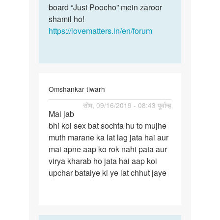
board “Just Poocho” mein zaroor
shamil ho!
https://lovematters.in/en/forum
Omshankar tiwarh
पर्मालिंक
सोम, 09/16/2019 - 08:43 पूर्वान्ह
Mai jab
Mai
bhi koi sex bat sochta hu to mujhe
jab
muth marane ka lat lag jata hai aur
bhi
mai apne aap ko rok nahi pata aur
koi
virya kharab ho jata hai aap koi
sex
upchar bataiye ki ye lat chhut jaye
bat…