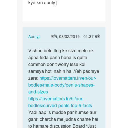
kya kru aunty ji
Lund
Hakka
sa
tedha
hai…
In
Auntyji
शनि, 03/02/2019 - 01:37 बजे
reply
पर्मालिंक
to
Vishnu bete ling ke size mein ek
Vishnu
Meri
apna teda pann hona is quite
bete
Lund
common don't worry isse koi
ling
Hakka
samsya hoti nahin hai.Yeh padhiye
ke
sa
zara:
https://lovematters.in/en/our-
size…
tedha
bodies/male-body/penis-shapes-
hai…
and-sizes
by
https://lovematters.in/hi/our-
Vishnu
bodies/curved-penis-top-5-facts
Yadi aap is mudde par humse aur
gahri charcha me judna chahte hai
to hamare discussion Board “Just