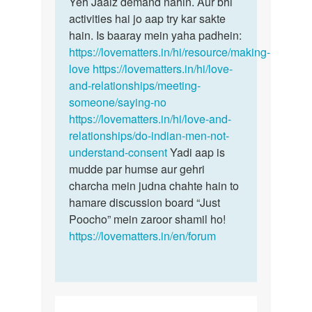
Yeh Jaaiz demand nahin. Aur bhi
activities hai jo aap try kar sakte
hain. Is baaray mein yaha padhein:
https://lovematters.in/hi/resource/making-
love
https://lovematters.in/hi/love-
and-relationships/meeting-
someone/saying-no
https://lovematters.in/hi/love-and-
relationships/do-indian-men-not-
understand-consent
Yadi aap is
mudde par humse aur gehri
charcha mein judna chahte hain to
hamare discussion board “Just
Poocho” mein zaroor shamil ho!
https://lovematters.in/en/forum