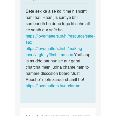
reply
पर्मालिंक
to
Bete sex ka aise koi time nishcint
Bete
Meri
nahi hai. Haan jis samye bhi
sex
wf
sambandh ho dono logo ki sehmati
ka
ko1night
ke saath aur safe ho.
aise
me4to5time…
https://lovematters.in/hi/resource/safe-
koi
by
sex
time…
Bharat
https://lovematters.in/hi/making-
love/virginity/first-time-sex
Yadi aap
is mudde par humse aur gehri
charcha mein judna chahte hain to
hamare disccsion board “Just
Poocho” mein zaroor shamil ho!
https://lovematters.in/en/forum