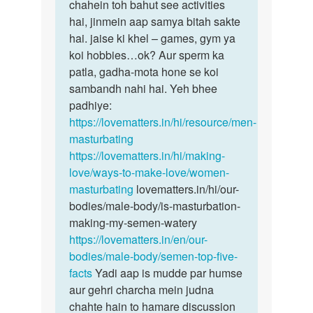
bhot
chahein toh bahut see activities
sex
hai, jinmein aap samya bitah sakte
video…
hai. jaise ki khel – games, gym ya
by
koi hobbies…ok? Aur sperm ka
Asif
patla, gadha-mota hone se koi
sambandh nahi hai. Yeh bhee
padhiye:
https://lovematters.in/hi/resource/men-
masturbating
https://lovematters.in/hi/making-
love/ways-to-make-love/women-
masturbating
lovematters.in/hi/our-
bodies/male-body/is-masturbation-
making-my-semen-watery
https://lovematters.in/en/our-
bodies/male-body/semen-top-five-
facts
Yadi aap is mudde par humse
aur gehri charcha mein judna
chahte hain to hamare discussion