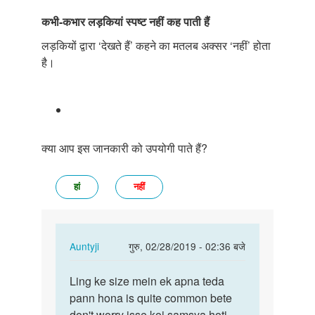
कभी
-
कभार
लड़कियां
स्पष्ट
नहीं
कह
पाती
हैं
लड़कियों द्वारा ‘देखते हैं’ कहने का मतलब अक्सर ‘नहीं’ होता
है।
क्या आप इस जानकारी को उपयोगी पाते हैं?
हां
नहीं
In
Auntyji
गुरु, 02/28/2019 - 02:36 बजे
reply
पर्मालिंक
to
Ling ke size mein ek apna teda
Ling
Mera
pann hona is quite common bete
ke
ling
don't worry isse koi samsya hoti
size