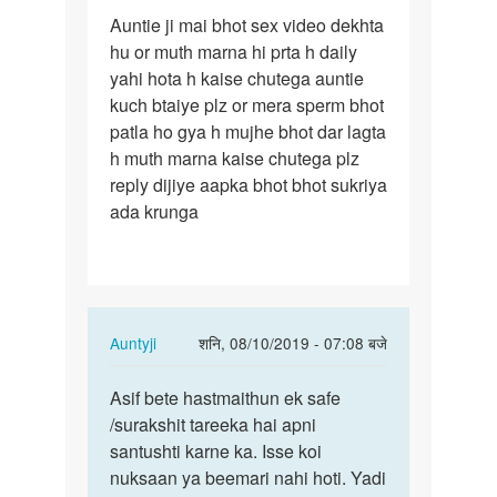
पर्मालिंक
Auntie ji mai bhot sex video dekhta
Auntie
hu or muth marna hi prta h daily
ji
yahi hota h kaise chutega auntie
mai
kuch btaiye plz or mera sperm bhot
bhot
patla ho gya h mujhe bhot dar lagta
sex
h muth marna kaise chutega plz
video…
reply dijiye aapka bhot bhot sukriya
ada krunga
In
Auntyji
शनि, 08/10/2019 - 07:08 बजे
reply
पर्मालिंक
to
Asif bete hastmaithun ek safe
Asif
Auntie
/surakshit tareeka hai apni
bete
ji
santushti karne ka. Isse koi
hastmaithun
mai
nuksaan ya beemari nahi hoti. Yadi
ek…