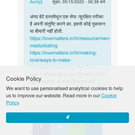
In
Auntyji
शुक्र, 05/15/2020 - 06:38 बजे
reply
पर्मालिंक
to
अंगद बेटे हस्तमैथुन एक सेफ /सुरक्षित तरीका
अंगद
हम
है अपनी संतुष्टि करने का. इससे कोई नुकसान
बेटे
2
या बीमारी नहीं होती.
हस्तमैथुन
से
https://lovematters.in/hi/resource/men-
एक
3
masturbating
सेफ
दिन
https://lovematters.in/hi/making-
…
में
love/ways-to-make-
हस्तमैथुन…
love/masturbation-top-five-facts-
by
part-1
यदि इस मुद्दे पर आप और गहरी चर्चा में
Cookie Policy
Angad
जुड़ना चाहते हैं, तो हमारे डिस्कशन बोर्ड, "
We want to use personalised analytical cookies to help
kumar
जस्ट पूछो" में ज़रूर शामिल हों.
us to improve our website. Read more in our
Cookie
https://lovematters.in/en/forum
Policy
हाँ
Aman
गुरु, 05/21/2020 - 12:16 बजे