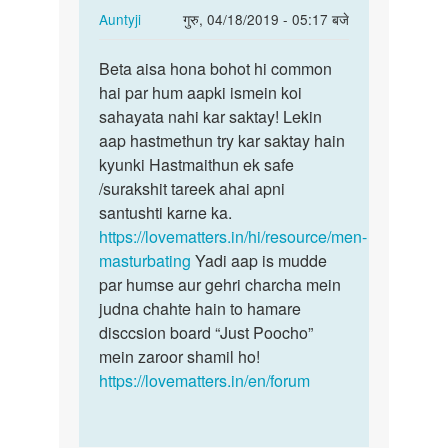
In
Auntyji
गुरु, 04/18/2019 - 05:17 बजे
reply
पर्मालिंक
to
Beta aisa hona bohot hi common
Beta
Mai
hai par hum aapki ismein koi
aisa
sex
sahayata nahi kar saktay! Lekin
hona
karna
aap hastmethun try kar saktay hain
bohot
chahta
kyunki Hastmaithun ek safe
hi…
hoo
/surakshit tareek ahai apni
by
santushti karne ka.
Subelal
https://lovematters.in/hi/resource/men-
kol
masturbating
Yadi aap is mudde
par humse aur gehri charcha mein
judna chahte hain to hamare
disccsion board “Just Poocho”
mein zaroor shamil ho!
https://lovematters.in/en/forum