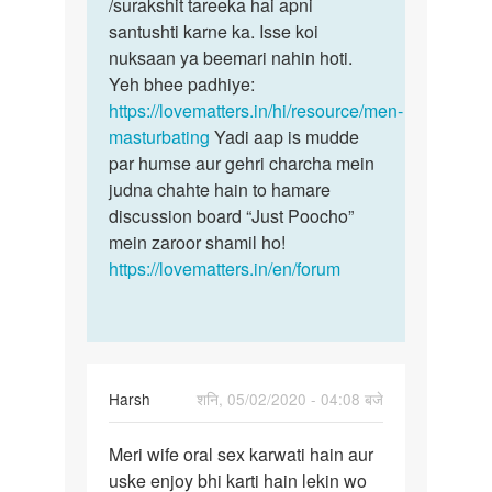
marte
/surakshit tareeka hai apni
swasth
hue
santushti karne ka. Isse koi
rahiye
bhi
nuksaan ya beemari nahin hoti.
aur…
mota
Yeh bhee padhiye:
ho…
https://lovematters.in/hi/resource/men-
by
masturbating
Yadi aap is mudde
shivam
par humse aur gehri charcha mein
judna chahte hain to hamare
discussion board “Just Poocho”
mein zaroor shamil ho!
https://lovematters.in/en/forum
Harsh
शनि, 05/02/2020 - 04:08 बजे
पर्मालिंक
Meri wife oral sex karwati hain aur
Meri
uske enjoy bhi karti hain lekin wo
wife