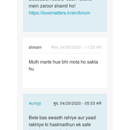
mein zaroor shamil ho!
https://lovematters.in/en/forum
shivam
मंगल, 04/28/2020 - 11:25 बजे
पर्मालिंक
Muth marte hue bhi mota ho sakta
Muth
hu
marte
hue
bhi
mota
ho…
In
Auntyji
बुध, 04/29/2020 - 05:53 बजे
reply
पर्मालिंक
to
Bete bas swasth rahiye aur yaad
Bete
Muth
rakhiye ki hastmaithun ek safe
bas