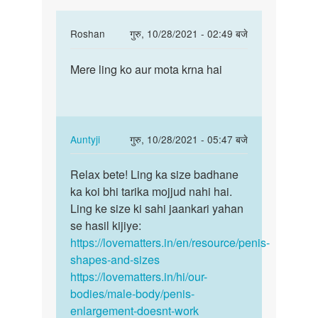
In
Roshan
गुरु, 10/28/2021 - 02:49 बजे
reply
पर्मालिंक
to
Mere ling ko aur mota krna hai
Mere
mera
land
lund
ko
khada
aur
nai
mota
In
Auntyji
गुरु, 10/28/2021 - 05:47 बजे
hota
krna…
reply
पर्मालिंक
by
to
Relax bete! Ling ka size badhane
Relax
mahesh
Mere
ka koi bhi tarika mojjud nahi hai.
bete!
land
Ling ke size ki sahi jaankari yahan
Ling
ko
se hasil kijiye:
ka
aur
https://lovematters.in/en/resource/penis-
size…
mota
shapes-and-sizes
krna…
https://lovematters.in/hi/our-
by
bodies/male-body/penis-
Roshan
enlargement-doesnt-work