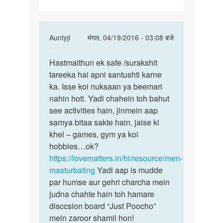
se
In
Auntyji
मंगल, 04/19/2016 - 03:08 बजे
reply
पर्मालिंक
to
Hastmaithun ek safe /surakshit
Hastmaithun
Kya
tareeka hai apni santushti karne
ek
hand
ka. Isse koi nuksaan ya beemari
safe
practice
nahin hoti. Yadi chahein toh bahut
krne
see activities hain, jinmein aap
se
samya bitaa sakte hain. jaise ki
by
khel – games, gym ya koi
inder
hobbies…ok?
https://lovematters.in/hi/resource/men-
masturbating
Yadi aap is mudde
par humse aur gehri charcha mein
judna chahte hain toh hamare
disccsion board “Just Poocho”
mein zaroor shamil hon!