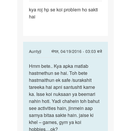
पर्मालिंक
kya roj hp se koi problem ho sakti
kya
hai
roj
hp
se
koi
problem
In
Auntyji
मंगल, 04/19/2016 - 03:03 बजे
ho
reply
पर्मालिंक
to
Hmm bete.. Kya apka matlab
Hmm
kya
hastmethun se hai. Toh bete
bete..
roj
hastmaithun ek safe /surakshit
Kya
hp
tareeka hai apni santushti karne
apka
se
ka. Isse koi nuksaan ya beemari
matlab
koi
nahin hoti. Yadi chahein toh bahut
problem
see activities hain, jinmein aap
ho
samya bitaa sakte hain. jaise ki
by
khel – games, gym ya koi
monu
hobbies…ok?