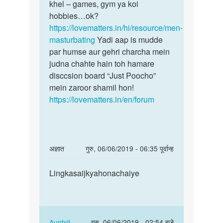
by
khel – games, gym ya koi
शिवम्
hobbies…ok?
https://lovematters.in/hi/resource/men-
masturbating
Yadi aap is mudde
par humse aur gehri charcha mein
judna chahte hain toh hamare
disccsion board “Just Poocho”
mein zaroor shamil hon!
https://lovematters.in/en/forum
In
अज्ञात
गुरु, 06/06/2019 - 06:35 पूर्वान्ह
reply
पर्मालिंक
to
Lingkasaijkyahonachaiye
Lingkasaijkyahonachaiye
क्या
हस्थ्मैथुन
रोज
करने
In
Auntyji
गुरु, 06/06/2019 - 02:54 बजे