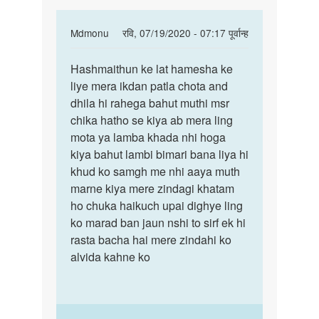
In
Mdmonu
रवि, 07/19/2020 - 07:17 पूर्वान्ह
reply
पर्मालिंक
to
Hashmaithun ke lat hamesha ke
Hashmaithun
mera
liye mera ikdan patla chota and
ke
lund
dhila hi rahega bahut muthi msr
lat
khada
chika hatho se kiya ab mera ling
hamesha…
nai
mota ya lamba khada nhi hoga
hota
kiya bahut lambi bimari bana liya hi
by
khud ko samgh me nhi aaya muth
mahesh
marne kiya mere zindagi khatam
ho chuka haikuch upai dighye ling
ko marad ban jaun nshi to sirf ek hi
rasta bacha hai mere zindahi ko
alvida kahne ko