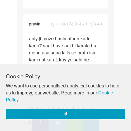
,,aur
pravin
शुक्र, 10/17/2014 - 11:28 बजे
पर्मालिंक
anty ji muze hastmathun karte
anty
karib7 saal huve aaj bi karata hu
ji
mene asa suna ki is se brain fsat
muze
kam nai karat..kay ye sahi he
hastmathun
Cookie Policy
We want to use personalised analytical cookies to help
us to improve our website. Read more in our
Cookie
samir
रवि, 10/19/2014 - 03:58 बजे
Policy
पर्मालिंक
Madam...m bister m hilta hu...or
Madam...m
हाँ
hastmathun krta hu...kya ye sahi
bister
h....
m
hilta