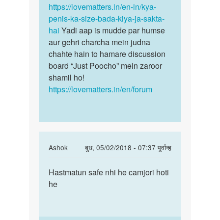
https://lovematters.in/en-in/kya-
penis-ka-size-bada-kiya-ja-sakta-
hai
Yadi aap is mudde par humse
aur gehri charcha mein judna
chahte hain to hamare discussion
board “Just Poocho” mein zaroor
shamil ho!
https://lovematters.in/en/forum
In
Ashok
बुध, 05/02/2018 - 07:37 पूर्वान्ह
reply
पर्मालिंक
to
Hastmatun safe nhi he camjori hoti
Hastmatun
Hmm
he
safe
bete!
nhi
Hastmaithun
he…
ek