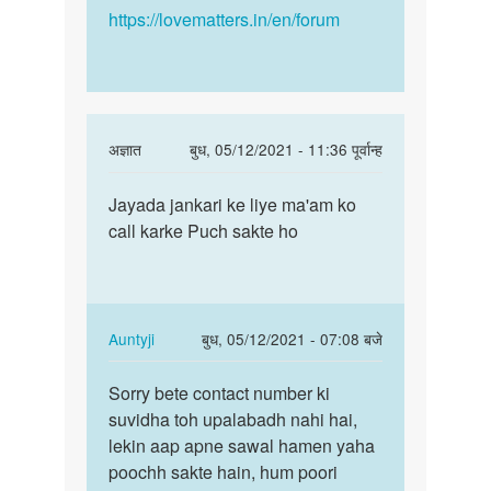
https://lovematters.in/en/forum
In
अज्ञात
बुध, 05/12/2021 - 11:36 पूर्वान्ह
reply
पर्मालिंक
to
Jayada jankari ke liye ma'am ko
Jayada
Meri
call karke Puch sakte ho
jankari
bur
ke
kaphi
liye
choti
ma'am…
h
In
Auntyji
बुध, 05/12/2021 - 07:08 बजे
usme
reply
पर्मालिंक
by
to
Sorry bete contact number ki
Sorry
suman
Jayada
suvidha toh upalabadh nahi hai,
bete
jankari
lekin aap apne sawal hamen yaha
contact
ke
poochh sakte hain, hum poori
number