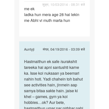
पर्मालिंक
शुक्र, 10/03/2014 - 08:31 बजे
me ek
me
ladka hun mera age 28 hai lekin
ek
me Abhi vi muth marta hun
ladka
hun
mera
age
28
In
Auntyji
मंगल, 04/19/2016 - 03:09 बजे
reply
पर्मालिंक
to
Hastmaithun ek safe /surakshit
Hastmaithun
me
tareeka hai apni santushti karne
ek
ek
ka. Isse koi nuksaan ya beemari
safe
ladka
nahin hoti. Yadi chahein toh bahut
hun
see activities hain, jinmein aap
mera
samya bitaa sakte hain. jaise ki
age
khel – games, gym ya koi
28
hobbies…ok? Aur bete,
by
hastmaithun umar par nirbhar nahi