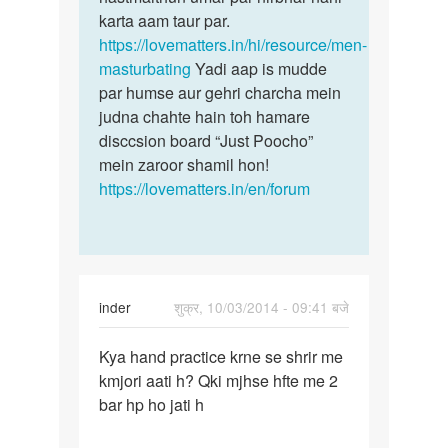
satish
karta aam taur par.
thakur
https://lovematters.in/hi/resource/men-
masturbating
Yadi aap is mudde
par humse aur gehri charcha mein
judna chahte hain toh hamare
disccsion board “Just Poocho”
mein zaroor shamil hon!
https://lovematters.in/en/forum
inder
शुक्र, 10/03/2014 - 09:41 बजे
पर्मालिंक
Kya hand practice krne se shrir me
Kya
kmjori aati h? Qki mjhse hfte me 2
hand
bar hp ho jati h
practice
krne