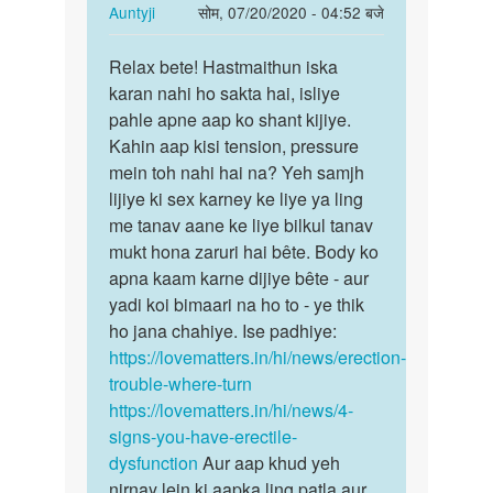
In
Auntyji
सोम, 07/20/2020 - 04:52 बजे
reply
पर्मालिंक
to
Relax bete! Hastmaithun iska
Relax
Hashmaithun
karan nahi ho sakta hai, isliye
bete!
ke
pahle apne aap ko shant kijiye.
Hastmaithun
lat
Kahin aap kisi tension, pressure
iska…
hamesha…
mein toh nahi hai na? Yeh samjh
by
lijiye ki sex karney ke liye ya ling
Mdmonu
me tanav aane ke liye bilkul tanav
mukt hona zaruri hai bête. Body ko
apna kaam karne dijiye bête - aur
yadi koi bimaari na ho to - ye thik
ho jana chahiye. Ise padhiye:
https://lovematters.in/hi/news/erection-
trouble-where-turn
https://lovematters.in/hi/news/4-
signs-you-have-erectile-
dysfunction
Aur aap khud yeh
nirnay lein ki aapka ling patla aur