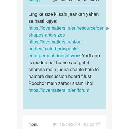
से
reply
पर्मालिंक
by
to
Ling ke size ki sahi jaankari yahan
Ling
शिवम्
Lingkasaijkyahonachaiye
se hasil kijiye:
ke
by
https://lovematters.in/en/resource/penis-
size
अज्ञात
shapes-and-sizes
ki
https://lovematters.in/hi/our-
sahi
bodies/male-body/penis-
…
enlargement-doesnt-work
Yadi aap
is mudde par humse aur gehri
charcha mein judna chahte hain to
hamare discussion board “Just
Poocho” mein zaroor shamil ho!
https://lovematters.in/en/forum
monu
बुध, 10/08/2014 - 02:53 बजे