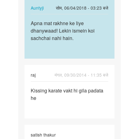
safe
In
Auntyji
सोम, 06/04/2018 - 03:23 बजे
by
reply
पर्मालिंक
Auntyji
to
Apna mat rakhne ke liye
Apna
Hastmatun
dhanywaad! Lekin ismein koi
mat
safe
sachchai nahi hain.
rakhne
nhi
ke
he…
liye…
by
Ashok
raj
मंगल, 09/30/2014 - 11:35 बजे
पर्मालिंक
Kissing karate vakt hi gila padata
Kissing
he
karate
vakt
hi
gila
satish thakur