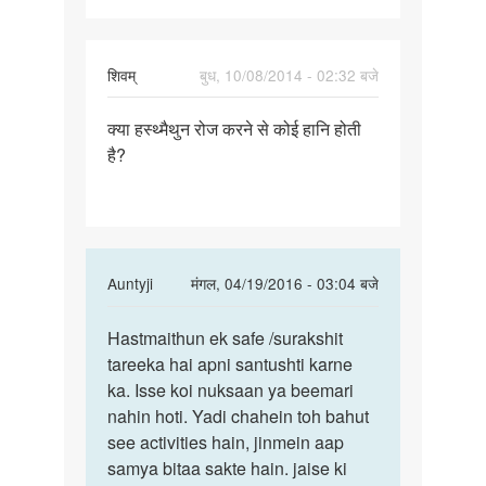
hona
chahia
शिवम्
बुध, 10/08/2014 - 02:32 बजे
पर्मालिंक
क्या हस्थ्मैथुन रोज करने से कोई हानि होती
क्या
है?
हस्थ्मैथुन
रोज
करने
से
In
Auntyji
मंगल, 04/19/2016 - 03:04 बजे
reply
पर्मालिंक
to
Hastmaithun ek safe /surakshit
Hastmaithun
क्या
tareeka hai apni santushti karne
ek
हस्थ्मैथुन
ka. Isse koi nuksaan ya beemari
safe
रोज
nahin hoti. Yadi chahein toh bahut
करने
see activities hain, jinmein aap
से
samya bitaa sakte hain. jaise ki