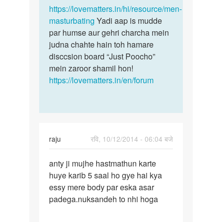
https://lovematters.in/hi/resource/men-
masturbating
Yadi aap is mudde
par humse aur gehri charcha mein
judna chahte hain toh hamare
disccsion board “Just Poocho”
mein zaroor shamil hon!
https://lovematters.in/en/forum
raju
रवि, 10/12/2014 - 06:04 बजे
पर्मालिंक
anty ji mujhe hastmathun karte
anty
huye karib 5 saal ho gye hai kya
ji
essy mere body par eska asar
mujhe
padega.nuksandeh to nhi hoga
hastmathun