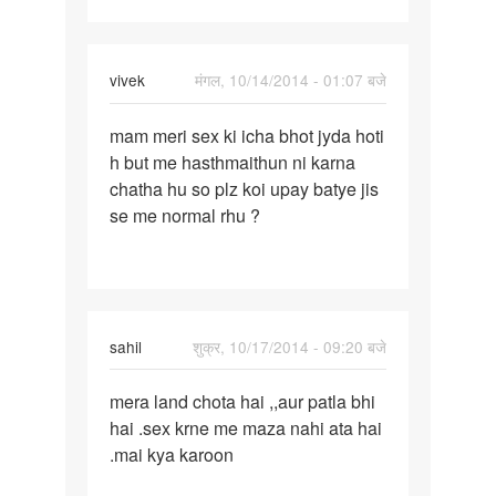
vivek
मंगल, 10/14/2014 - 01:07 बजे
पर्मालिंक
mam meri sex ki icha bhot jyda hoti
mam
h but me hasthmaithun ni karna
meri
chatha hu so plz koi upay batye jis
sex
se me normal rhu ?
ki
icha
bhot
sahil
शुक्र, 10/17/2014 - 09:20 बजे
पर्मालिंक
mera land chota hai ,,aur patla bhi
mera
hai .sex krne me maza nahi ata hai
land
.mai kya karoon
chota
hai