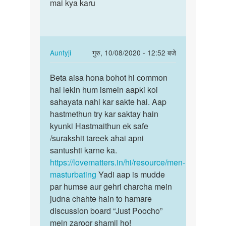
lund
mai kya karu
karne
khada
ko
nai
bahot
hota
man…
by
In
Auntyji
गुरु, 10/08/2020 - 12:52 बजे
mahesh
reply
पर्मालिंक
to
Beta aisa hona bohot hi common
Beta
Mera
hai lekin hum ismein aapki koi
aisa
sex
sahayata nahi kar sakte hai. Aap
hona
karne
hastmethun try kar saktay hain
bohot
ko
kyunki Hastmaithun ek safe
hi…
bahot
/surakshit tareek ahai apni
man…
santushti karne ka.
by
https://lovematters.in/hi/resource/men-
Rajveer
masturbating
Yadi aap is mudde
Singh
par humse aur gehri charcha mein
Rajput
judna chahte hain to hamare
discussion board “Just Poocho”
mein zaroor shamil ho!