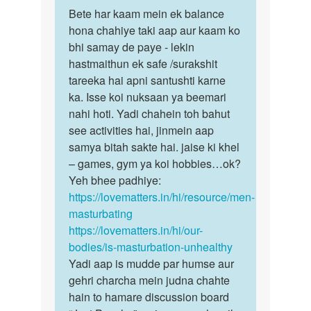
पर्मालिंक
by
to
Bete har kaam mein ek balance
Bete
amit
Baar
hona chahiye taki aap aur kaam ko
har
sana
baar
bhi samay de paye - lekin
kaam
hastmaithun
hastmaithun ek safe /surakshit
mein
by
tareeka hai apni santushti karne
ek…
Gk
ka. Isse koi nuksaan ya beemari
nahi hoti. Yadi chahein toh bahut
see activities hai, jinmein aap
samya bitah sakte hai. jaise ki khel
– games, gym ya koi hobbies…ok?
Yeh bhee padhiye:
https://lovematters.in/hi/resource/men-
masturbating
https://lovematters.in/hi/our-
bodies/is-masturbation-unhealthy
Yadi aap is mudde par humse aur
gehri charcha mein judna chahte
hain to hamare discussion board