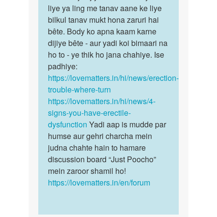
khada
liye ya ling me tanav aane ke liye
aap
hote
bilkul tanav mukt hona zaruri hai
kisi…
bhi
bête. Body ko apna kaam karne
sex…
dijiye bête - aur yadi koi bimaari na
by
ho to - ye thik ho jana chahiye. Ise
Raj
padhiye:
patel
https://lovematters.in/hi/news/erection-
trouble-where-turn
https://lovematters.in/hi/news/4-
signs-you-have-erectile-
dysfunction
Yadi aap is mudde par
humse aur gehri charcha mein
judna chahte hain to hamare
discussion board “Just Poocho”
mein zaroor shamil ho!
https://lovematters.in/en/forum