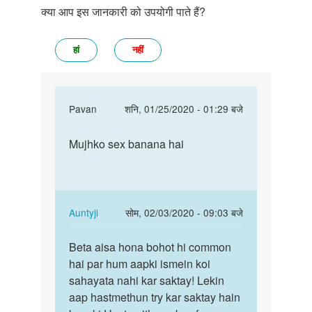
क्या आप इस जानकारी को उपयोगी पाते हैं?
हां
नहीं
In
Pavan
शनि, 01/25/2020 - 01:29 बजे
reply
पर्मालिंक
to
Mujhko sex banana hai
Mujhko
Aunti
sex
mai
banana
hand
hai
job
In
Auntyji
सोम, 02/03/2020 - 09:03 बजे
bilkul
reply
पर्मालिंक
by
to
Beta aisa hona bohot hi common
Beta
amit
Mujhko
hai par hum aapki ismein koi
aisa
sana
sex
sahayata nahi kar saktay! Lekin
hona
banana
aap hastmethun try kar saktay hain
bohot
hai