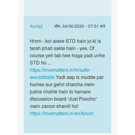
wife
ki
choot
by
In
Auntyji
सोम, 04/06/2020 - 07:01 बजे
ibran
reply
पर्मालिंक
to
Hmm - koi aisee STD hain jo ki is
Hmm
Std
tarah phail sakte hain - yes. Of
-
(sexual
course yeh tab hee hoga yadi unhe
koi
transmitted…
STD ho ...
aisee
by
https://lovematters.in/hi/safe-
STD
Pinku
sex/stdsstis
Yadi aap is mudde par
hain
humse aur gehri charcha mein
jo…
judna chahte hain to hamare
discussion board “Just Poocho”
mein zaroor shamil ho!
https://lovematters.in/en/forum