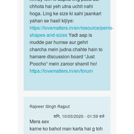
chhota hai yeh utna uchit nahi
hoga. Ling ke size ki sahi jaankari
yahan se hasil kijiye:
https://lovematters.in/en/resource/penis-
shapes-and-sizes
Yadi aap is
mudde par humse aur gehri
charcha mein judna chahte hain to
hamare discussion board “Just
Poocho” mein zaroor shamil ho!
https://lovematters.in/en/forum
In
Rajveer Singh Rajput
reply
पर्मालिंक
शनि, 10/03/2020 - 01:59 बजे
to
Mera sex
Mera
mera
karne ko bahot man karta hai g toh
sex