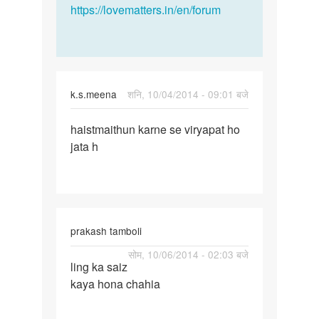
https://lovematters.in/en/forum
k.s.meena
शनि, 10/04/2014 - 09:01 बजे
पर्मालिंक
haistmaithun karne se viryapat ho
haistmaithun
jata h
karne
se
prakash tamboli
पर्मालिंक
सोम, 10/06/2014 - 02:03 बजे
ling ka saiz
ling
kaya hona chahia
ka
saiz
kaya