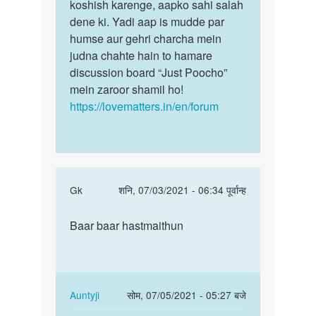
liye
koshish karenge, aapko sahi salah
ki…
ma'am…
dene ki. Yadi aap is mudde par
by
humse aur gehri charcha mein
अज्ञात
judna chahte hain to hamare
discussion board “Just Poocho”
mein zaroor shamil ho!
https://lovematters.in/en/forum
In
Gk
शनि, 07/03/2021 - 06:34 पूर्वान्ह
reply
पर्मालिंक
to
Baar baar hastmaithun
Baar
Aunti
baar
mai
hastmaithun
hand
job
In
Auntyji
सोम, 07/05/2021 - 05:27 बजे
bilkul
reply