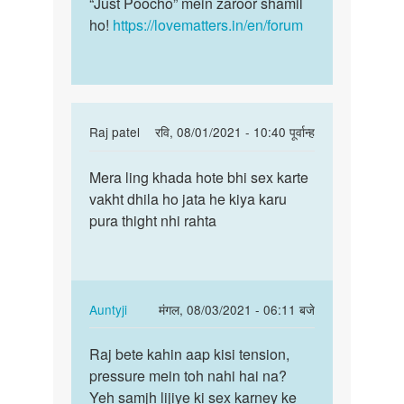
“Just Poocho” mein zaroor shamil
ho!
https://lovematters.in/en/forum
In
Raj patel
रवि, 08/01/2021 - 10:40 पूर्वान्ह
reply
पर्मालिंक
to
Mera ling khada hote bhi sex karte
Mera
mera
vakht dhila ho jata he kiya karu
land
lund
pura thight nhi rahta
khada
khada
hote
nai
bhi
hota
sex…
by
In
Auntyji
मंगल, 08/03/2021 - 06:11 बजे
mahesh
reply
पर्मालिंक
to
Raj bete kahin aap kisi tension,
Raj
Mera
pressure mein toh nahi hai na?
bete
land
Yeh samjh lijiye ki sex karney ke
kahin