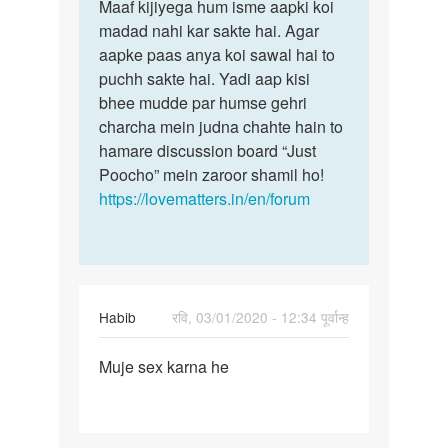
to
Maaf kijiyega hum isme aapki koi
Maaf
Ladki
madad nahi kar sakte hai. Agar
kijiyega
se
aapke paas anya koi sawal hai to
hum
sex
puchh sakte hai. Yadi aap kisi
isme
baat
bhee mudde par humse gehri
aapki…
karni
charcha mein judna chahte hain to
hai
hamare discussion board “Just
by
Poocho” mein zaroor shamil ho!
Manoj
https://lovematters.in/en/forum
Maurya
Habib
रवि, 03/01/2020 - 12:34 पूर्वान्ह
पर्मालिंक
Muje sex karna he
Muje
sex
karna
he