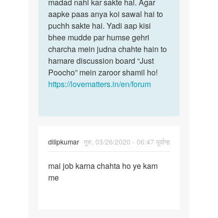
Mujhe
madad nahi kar sakte hai. Agar
kijiyega
kisi
aapke paas anya koi sawal hai to
hum
bade
puchh sakte hai. Yadi aap kisi
isme
butts
bhee mudde par humse gehri
aapki…
wali…
charcha mein judna chahte hain to
by
hamare discussion board “Just
Nitin
Poocho” mein zaroor shamil ho!
https://lovematters.in/en/forum
dilipkumar
गुरु, 03/26/2020 - 06:47 पूर्वान्ह
पर्मालिंक
mai job karna chahta ho ye kam
mai
me
job
karna
chahta
ho