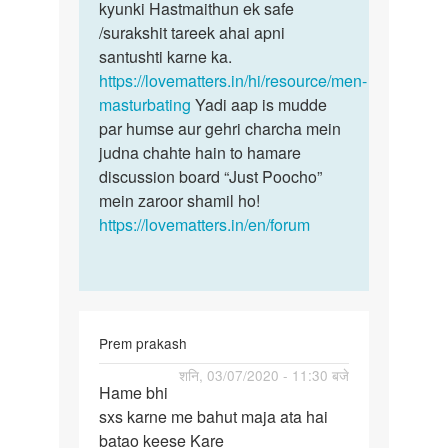
mein
kyunki Hastmaithun ek safe
hi…
bahut…
/surakshit tareek ahai apni
by
santushti karne ka.
Anil
https://lovematters.in/hi/resource/men-
kumar
masturbating
Yadi aap is mudde
par humse aur gehri charcha mein
judna chahte hain to hamare
discussion board “Just Poocho”
mein zaroor shamil ho!
https://lovematters.in/en/forum
Prem prakash
पर्मालिंक
शनि, 03/07/2020 - 11:30 बजे
Hame bhi
Hame
sxs karne me bahut maja ata hai
bhi
batao keese Kare
sxs