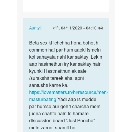
Karna
chahta
hu
In
Auntyji
शनि, 04/11/2020 - 04:10 बजे
reply
पर्मालिंक
to
Beta sex ki ichchha hona bohot hi
Beta
Me
common hai par hum aapki ismein
sex
sexy
koi sahayata nahi kar saktay! Lekin
ki
Karna
aap hastmethun try kar saktay hain
ichchha
chahta
kyunki Hastmaithun ek safe
hona…
hu
/surakshit tareek ahai apni
by
santushti karne ka.
Anil
https://lovematters.in/hi/resource/men-
d
masturbating
Yadi aap is mudde
par humse aur gehri charcha mein
judna chahte hain to hamare
discussion board “Just Poocho”
mein zaroor shamil ho!