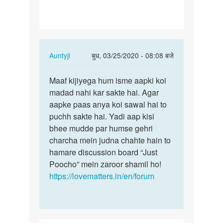
karne
me
bahut…
In
Auntyji
बुध, 03/25/2020 - 08:08 बजे
reply
पर्मालिंक
to
Maaf kijiyega hum isme aapki koi
Maaf
Hame
madad nahi kar sakte hai. Agar
kijiyega
bhi
aapke paas anya koi sawal hai to
hum
sxs
puchh sakte hai. Yadi aap kisi
isme
karne
bhee mudde par humse gehri
aapki…
me
charcha mein judna chahte hain to
bahut…
hamare discussion board “Just
by
Poocho” mein zaroor shamil ho!
Prem
https://lovematters.in/en/forum
prakash