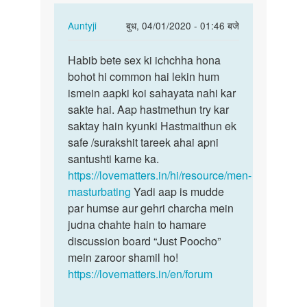
In
Auntyji
बुध, 04/01/2020 - 01:46 बजे
reply
पर्मालिंक
to
Habib bete sex ki ichchha hona
Habib
Muje
bohot hi common hai lekin hum
bete
sex
ismein aapki koi sahayata nahi kar
sex
karna
sakte hai. Aap hastmethun try kar
ki
he
saktay hain kyunki Hastmaithun ek
ichchha…
by
safe /surakshit tareek ahai apni
Habib
santushti karne ka.
https://lovematters.in/hi/resource/men-
masturbating
Yadi aap is mudde
par humse aur gehri charcha mein
judna chahte hain to hamare
discussion board “Just Poocho”
mein zaroor shamil ho!
https://lovematters.in/en/forum