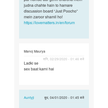
judna chahte hain to hamare
discussion board “Just Poocho”
mein zaroor shamil ho!
https://lovematters.in/en/forum
Manoj Maurya
पर्मालिंक
शनि, 02/29/2020 - 01:46 बजे
Ladki se
Ladki
sex baat karni hai
se
sex
baat
karni
hai
In
Auntyji
बुध, 04/01/2020 - 01:45 बजे
reply
पर्मालिंक