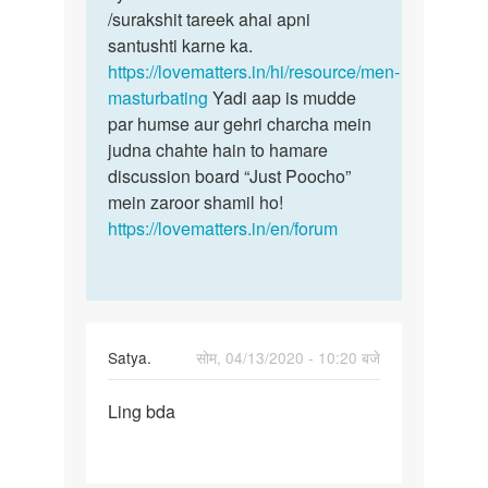
Rajesh
/surakshit tareek ahai apni
santushti karne ka.
https://lovematters.in/hi/resource/men-
masturbating
Yadi aap is mudde
par humse aur gehri charcha mein
judna chahte hain to hamare
discussion board “Just Poocho”
mein zaroor shamil ho!
https://lovematters.in/en/forum
Satya.
सोम, 04/13/2020 - 10:20 बजे
पर्मालिंक
Ling bda
Ling
bda