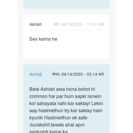
Ashish
सोम, 04/13/2020 - 11:41 बजे
पर्मालिंक
Sex karna he
Sex
karna
he
In
Auntyji
मंगल, 04/14/2020 - 03:14 बजे
reply
पर्मालिंक
to
Beta Ashish aisa hona bohot hi
Beta
Sex
common hai par hum aapki ismein
Ashish
karna
koi sahayata nahi kar saktay! Lekin
aisa
he
aap hastmethun try kar saktay hain
hona
by
kyunki Hastmaithun ek safe
bohot…
Ashish
/surakshit tareek ahai apni
santushti karne ka.