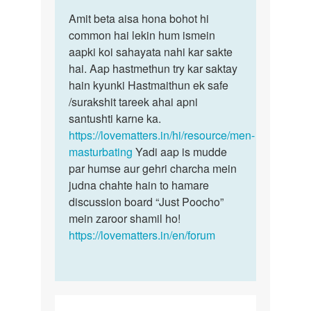
पर्मालिंक
to
Amit beta aisa hona bohot hi
Amit
Sex
common hai lekin hum ismein
beta
Kara
aapki koi sahayata nahi kar sakte
aisa
hai
hai. Aap hastmethun try kar saktay
hona
by
hain kyunki Hastmaithun ek safe
bohot
Amit
/surakshit tareek ahai apni
hi…
santushti karne ka.
https://lovematters.in/hi/resource/men-
masturbating
Yadi aap is mudde
par humse aur gehri charcha mein
judna chahte hain to hamare
discussion board “Just Poocho”
mein zaroor shamil ho!
https://lovematters.in/en/forum