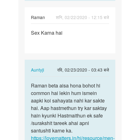
Raman
शनि, 02/22/2020 - 12:15 बजे
पर्मालिंक
Sex Karna hai
Sex
Karna
hai
In
Auntyji
रवि, 02/23/2020 - 03:43 बजे
reply
पर्मालिंक
to
Raman beta aisa hona bohot hi
Raman
Sex
common hai lekin hum ismein
beta
Karna
aapki koi sahayata nahi kar sakte
aisa
hai
hai. Aap hastmethun try kar saktay
hona
by
hain kyunki Hastmaithun ek safe
bohot…
Raman
/surakshit tareek ahai apni
santushti karne ka.
https://lovematters.in/hi/resource/men-