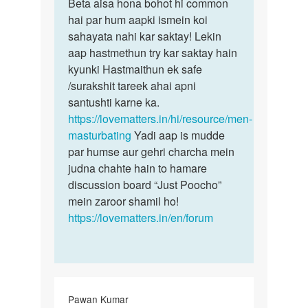
to
Beta aisa hona bohot hi common
Beta
Muzhe
hai par hum aapki ismein koi
aisa
sex
sahayata nahi kar saktay! Lekin
hona
karma
aap hastmethun try kar saktay hain
bohot
hai
kyunki Hastmaithun ek safe
hi…
by
/surakshit tareek ahai apni
Ansar
santushti karne ka.
https://lovematters.in/hi/resource/men-
masturbating
Yadi aap is mudde
par humse aur gehri charcha mein
judna chahte hain to hamare
discussion board “Just Poocho”
mein zaroor shamil ho!
https://lovematters.in/en/forum
Pawan Kumar