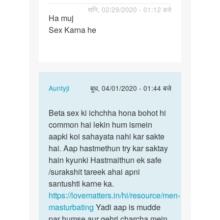
पर्मालिंक
शनि, 02/29/2020 - 01:12 बजे
Ha muj
Ha
Sex Karna he
muj
Sex
Karna
he
In
Auntyji
बुध, 04/01/2020 - 01:44 बजे
reply
पर्मालिंक
to
Beta sex ki ichchha hona bohot hi
Beta
Ha
common hai lekin hum ismein
sex
muj
aapki koi sahayata nahi kar sakte
ki
Sex
hai. Aap hastmethun try kar saktay
ichchha
Karna
hain kyunki Hastmaithun ek safe
hona…
he
/surakshit tareek ahai apni
by
santushti karne ka.
Pawan
https://lovematters.in/hi/resource/men-
Kumar
masturbating
Yadi aap is mudde
par humse aur gehri charcha mein