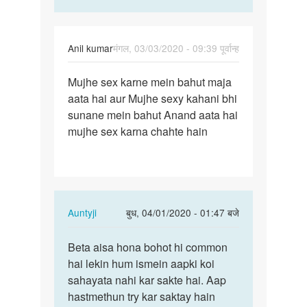
Anil kumar
मंगल, 03/03/2020 - 09:39 पूर्वान्ह
पर्मालिंक
Mujhe sex karne mein bahut maja
Mujhe
aata hai aur Mujhe sexy kahani bhi
sex
sunane mein bahut Anand aata hai
karne
mujhe sex karna chahte hain
mein
bahut…
In
Auntyji
बुध, 04/01/2020 - 01:47 बजे
reply
पर्मालिंक
to
Beta aisa hona bohot hi common
Beta
Mujhe
hai lekin hum ismein aapki koi
aisa
sex
sahayata nahi kar sakte hai. Aap
hona
karne
hastmethun try kar saktay hain
bohot