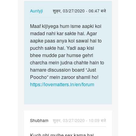
ye…
In
Auntyji
शुक्र, 03/27/2020 - 06:47 बजे
reply
पर्मालिंक
to
Maaf kijiyega hum isme aapki koi
Maaf
mai
madad nahi kar sakte hai. Agar
kijiyega
job
aapke paas anya koi sawal hai to
hum
karna
puchh sakte hai. Yadi aap kisi
isme
chahta
bhee mudde par humse gehri
aapki…
ho
charcha mein judna chahte hain to
ye…
hamare discussion board “Just
by
Poocho” mein zaroor shamil ho!
dilipkumar
https://lovematters.in/en/forum
Shubham
शुक्र, 03/27/2020 - 10:09 बजे
पर्मालिंक
Kuch nhi mujhe sex karna hai..
Kuch