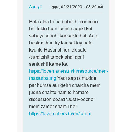
In
Auntyji
शुक्र, 02/21/2020 - 03:20 बजे
reply
पर्मालिंक
to
Beta aisa hona bohot hi common
Beta
Mujhe
hai lekin hum ismein aapki koi
aisa
sex
sahayata nahi kar sakte hai. Aap
hona
karna
hastmethun try kar saktay hain
bohot
hai
kyunki Hastmaithun ek safe
hi…
by
/surakshit tareek ahai apni
pintu
santushti karne ka.
https://lovematters.in/hi/resource/men-
masturbating
Yadi aap is mudde
par humse aur gehri charcha mein
judna chahte hain to hamare
discussion board “Just Poocho”
mein zaroor shamil ho!
https://lovematters.in/en/forum