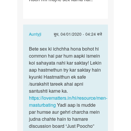
nhi
mujhe
sex
karna
In
Auntyji
बुध, 04/01/2020 - 04:24 बजे
hai…
reply
पर्मालिंक
to
Bete sex ki ichchha hona bohot hi
Bete
Kuch
common hai par hum aapki ismein
sex
nhi
koi sahayata nahi kar saktay! Lekin
ki
mujhe
aap hastmethun try kar saktay hain
ichchha
sex
kyunki Hastmaithun ek safe
hona…
karna
/surakshit tareek ahai apni
hai…
santushti karne ka.
by
https://lovematters.in/hi/resource/men-
Shubham
masturbating
Yadi aap is mudde
par humse aur gehri charcha mein
judna chahte hain to hamare
discussion board “Just Poocho”