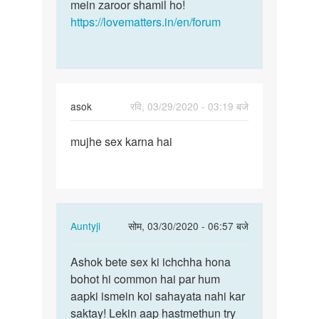
mein zaroor shamil ho!
https://lovematters.in/en/forum
asok
रवि, 03/29/2020 - 03:19 बजे
पर्मालिंक
mujhe sex karna hai
mujhe
sex
karna
hai
In
Auntyji
सोम, 03/30/2020 - 06:57 बजे
reply
पर्मालिंक
to
Ashok bete sex ki ichchha hona
Ashok
mujhe
bohot hi common hai par hum
bete
sex
aapki ismein koi sahayata nahi kar
sex
karna
saktay! Lekin aap hastmethun try
ki