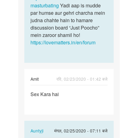
masturbating
Yadi aap is mudde
par humse aur gehri charcha mein
judna chahte hain to hamare
discussion board “Just Poocho”
mein zaroor shamil ho!
https://lovematters.in/en/forum
Amit
रवि, 02/23/2020 - 01:42 बजे
पर्मालिंक
Sex Kara hai
Sex
Kara
hai
In
Auntyji
मंगल, 02/25/2020 - 07:11 बजे
reply