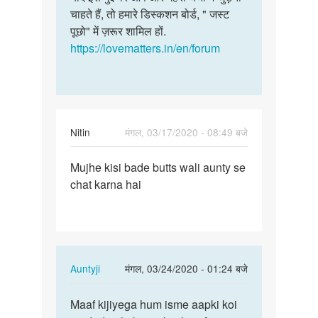
मे
चाहते हैं, तो हमारे डिस्कशन बोर्ड, " जस्ट
शायद…
ओनलाईन
पूछो" में ज़रूर शामिल हों.
…
https://lovematters.in/en/forum
by
Radheshyam
patidar
Nitin
मंगल, 03/17/2020 - 08:49 बजे
पर्मालिंक
Mujhe kisi bade butts wali aunty se
Mujhe
chat karna hai
kisi
bade
butts
wali…
In
Auntyji
मंगल, 03/24/2020 - 01:24 बजे
reply
पर्मालिंक
to
Maaf kijiyega hum isme aapki koi
Maaf