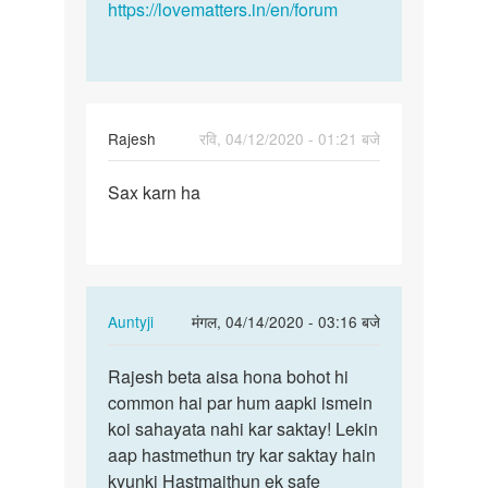
https://lovematters.in/en/forum
Rajesh
रवि, 04/12/2020 - 01:21 बजे
पर्मालिंक
Sax karn ha
Sax
karn
ha
In
Auntyji
मंगल, 04/14/2020 - 03:16 बजे
reply
पर्मालिंक
to
Rajesh beta aisa hona bohot hi
Rajesh
Sax
common hai par hum aapki ismein
beta
karn
koi sahayata nahi kar saktay! Lekin
aisa
ha
aap hastmethun try kar saktay hain
hona
by
kyunki Hastmaithun ek safe
bohot…