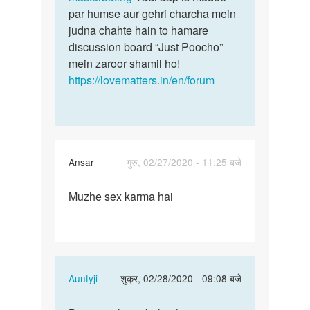
par humse aur gehri charcha mein
judna chahte hain to hamare
discussion board “Just Poocho”
mein zaroor shamil ho!
https://lovematters.in/en/forum
Ansar
गुरु, 02/27/2020 - 11:25 बजे
पर्मालिंक
Muzhe sex karma hai
Muzhe
sex
karma
hai
In
Auntyji
शुक्र, 02/28/2020 - 09:08 बजे
reply
पर्मालिंक