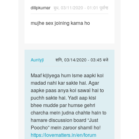
dilipkumar
बुध, 03/11/2020 - 01:01 पूर्वान्ह
पर्मालिंक
mujhe sex joining karna ho
mujhe
sex
joining
karna
ho
In
Auntyji
शनि, 03/14/2020 - 03:45 बजे
reply
पर्मालिंक
to
Maaf kijiyega hum isme aapki koi
Maaf
mujhe
madad nahi kar sakte hai. Agar
kijiyega
sex
aapke paas anya koi sawal hai to
hum
joining
puchh sakte hai. Yadi aap kisi
isme
karna
bhee mudde par humse gehri
aapki…
ho
charcha mein judna chahte hain to
by
hamare discussion board “Just
dilipkumar
Poocho” mein zaroor shamil ho!
https://lovematters.in/en/forum