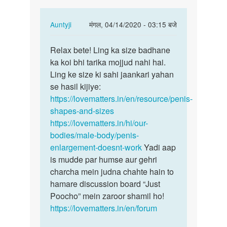
In
Auntyji
मंगल, 04/14/2020 - 03:15 बजे
reply
पर्मालिंक
to
Relax bete! Ling ka size badhane
Relax
Ling
ka koi bhi tarika mojjud nahi hai.
bete!
bda
Ling ke size ki sahi jaankari yahan
Ling
by
se hasil kijiye:
ka
Satya.
https://lovematters.in/en/resource/penis-
size…
shapes-and-sizes
https://lovematters.in/hi/our-
bodies/male-body/penis-
enlargement-doesnt-work
Yadi aap
is mudde par humse aur gehri
charcha mein judna chahte hain to
hamare discussion board “Just
Poocho” mein zaroor shamil ho!
https://lovematters.in/en/forum