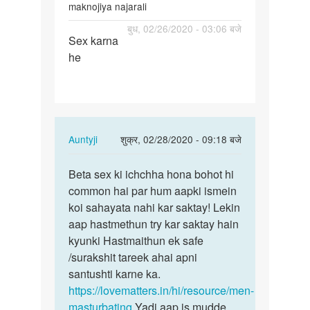
maknojiya najarali
पर्मालिंक
बुध, 02/26/2020 - 03:06 बजे
Sex karna
Sex
he
karna
he
In
Auntyji
शुक्र, 02/28/2020 - 09:18 बजे
reply
पर्मालिंक
to
Beta sex ki ichchha hona bohot hi
Beta
Sex
common hai par hum aapki ismein
sex
karna
koi sahayata nahi kar saktay! Lekin
ki
he
aap hastmethun try kar saktay hain
ichchha
by
kyunki Hastmaithun ek safe
hona…
maknojiya
/surakshit tareek ahai apni
najarali
santushti karne ka.
https://lovematters.in/hi/resource/men-
masturbating
Yadi aap is mudde