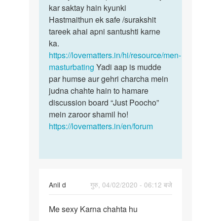
hai
kar saktay hain kyunki
ichchha…
by
Hastmaithun ek safe /surakshit
asok
tareek ahai apni santushti karne
ka.
https://lovematters.in/hi/resource/men-
masturbating
Yadi aap is mudde
par humse aur gehri charcha mein
judna chahte hain to hamare
discussion board “Just Poocho”
mein zaroor shamil ho!
https://lovematters.in/en/forum
Anil d
गुरु, 04/02/2020 - 06:12 बजे
पर्मालिंक
Me sexy Karna chahta hu
Me
sexy