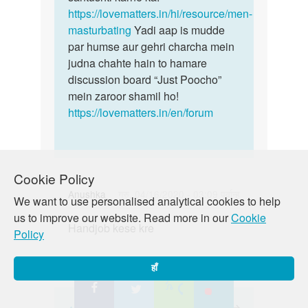
https://lovematters.in/hi/resource/men-
masturbating
Yadi aap is mudde
par humse aur gehri charcha mein
judna chahte hain to hamare
discussion board “Just Poocho”
mein zaroor shamil ho!
https://lovematters.in/en/forum
Cookie Policy
Anushka
गुरु, 04/16/2020 - 03:09 पूर्वान्ह
We want to use personalised analytical cookies to help
पर्मालिंक
us to improve our website. Read more in our
Cookie
Handjob kese kre
Handjob
Policy
kese
kre
हाँ