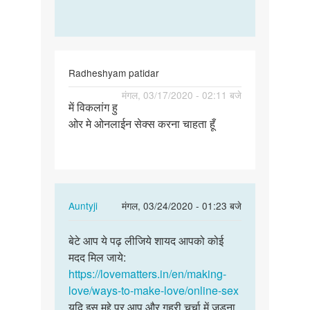
Radheshyam patidar
पर्मालिंक
मंगल, 03/17/2020 - 02:11 बजे
में विकलांग हु
में
ओर मे ओनलाईन सेक्स करना चाहता हूँ
विकलांग
हु
ओर
मे
ओनलाईन
In
Auntyji
मंगल, 03/24/2020 - 01:23 बजे
…
reply
पर्मालिंक
to
बेटे आप ये पढ़ लीजिये शायद आपको कोई
बेटे
में
मदद मिल जाये:
आप
विकलांग
https://lovematters.in/en/making-
ये
हु
love/ways-to-make-love/online-sex
पढ़
ओर
यदि इस मुद्दे पर आप और गहरी चर्चा में जुड़ना
लीजिये