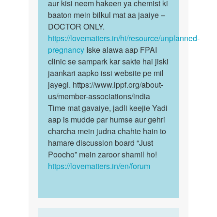
aur kisi neem hakeen ya chemist ki
baaton mein bilkul mat aa jaaiye –
DOCTOR ONLY.
https://lovematters.in/hi/resource/unplanned-
pregnancy
Iske alawa aap FPAI
clinic se sampark kar sakte hai jiski
jaankari aapko issi website pe mil
jayegi. https://www.ippf.org/about-
us/member-associations/india
Time mat gavaiye, jadli keejie Yadi
aap is mudde par humse aur gehri
charcha mein judna chahte hain to
hamare discussion board “Just
Poocho” mein zaroor shamil ho!
https://lovematters.in/en/forum