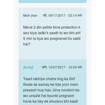
In
Moin jhan
रवि, 09/17/2017 - 02:14 बजे
reply
पर्मालिंक
to
Mene 2 din pehle bina protection k
Mene
Maine
sex kiya ladki k saath to wo bhi sirf
2
bina
5 min to kya wo pregnenet ho sakti
din
protection
hai?
pehle
k
bina…
ek
by
aeffy
In
Auntyji
शनि, 10/07/2017 - 10:00 बजे
reply
पर्मालिंक
to
Yaad rakhiye chahe ling ka Sirf
Yaad
Mene
thode se samay ke liye yoni mein
rakhiye
2
pravesh hua hao, bina condom ke
chahe
din
wo unsafe hai kyunki pregnant
ling
pehle
hone ke liey ek shuranu bhi kaafi
ka…