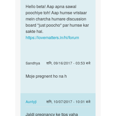
पर्मालिंक
to
Hello beta! Aap apna sawal
Hello
hlo
poochiye toh! Aap humse vristaar
beta!
anty
mein charcha humare discussion
Aap
ji
board "just poocho" par humse kar
apna
pls
sakte hai.
sawal
help
https://lovematters.in/hi/forum
me
by
siimran
In
Sandhya
शनि, 09/16/2017 - 03:53 बजे
reply
पर्मालिंक
to
Moje pregnent ho na h
Moje
hlo
pregnent
anty
ho
ji
na
pls
h
In
Auntyji
शनि, 10/07/2017 - 10:01 बजे
help
reply
पर्मालिंक
me
to
Jaldi pregnancy ke tips yaha
Jaldi