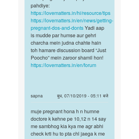
by
Moje
pahdiye:
pregnancy
siimran
pregnent
https://lovematters.in/hi/resource/tips
ke
ho
https://lovematters.in/en/news/getting-
tips
na
pregnant-dos-and-donts
Yadi aap
yaha…
h
is mudde par humse aur gehri
by
charcha mein judna chahte hain
Sandhya
toh hamare discussion board “Just
Poocho” mein zaroor shamil hon!
https://lovematters.in/en/forum
In
sapna
बुध, 07/10/2019 - 05:11 बजे
reply
पर्मालिंक
to
muje pregnant hona h n humne
muje
Moje
doctore k kehne pe 10,12 n 14 say
pregnant
pregnent
me sambhog kia kya me agr abhi
hona
ho
check krti hu to pta chl jaega k me
h