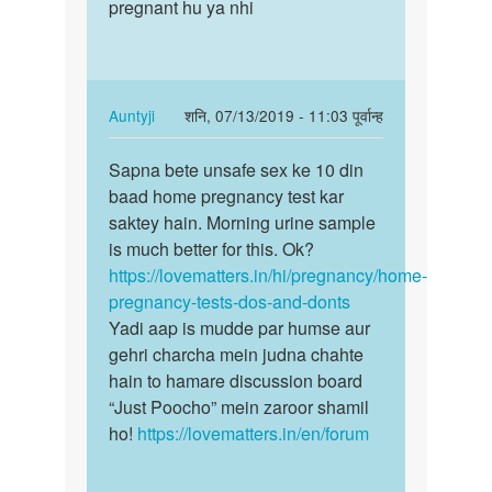
na
pregnant hu ya nhi
n
h
humne…
by
Sandhya
In
Auntyji
शनि, 07/13/2019 - 11:03 पूर्वान्ह
reply
पर्मालिंक
to
Sapna bete unsafe sex ke 10 din
Sapna
muje
baad home pregnancy test kar
bete
pregnant
saktey hain. Morning urine sample
unsafe
hona
is much better for this. Ok?
sex
h
https://lovematters.in/hi/pregnancy/home-
ke
n
pregnancy-tests-dos-and-donts
10…
humne…
Yadi aap is mudde par humse aur
by
gehri charcha mein judna chahte
sapna
hain to hamare discussion board
“Just Poocho” mein zaroor shamil
ho!
https://lovematters.in/en/forum