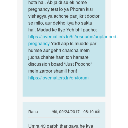
bina…
hota hai. Ab jaldi se ek home
by
pregnancy test lo ya Phoren kisi
Moin
vishagya ya achche panjikrit doctor
jhan
se milo, aur dekho kya ho sakta
hai. Madad ke liye Yeh bhi padho:
https://lovematters.in/hi/resource/unplanned-
pregnancy
Yadi aap is mudde par
humse aur gehri charcha mein
judna chahte hain toh hamare
discussion board “Just Poocho”
mein zaroor shamil hon!
https://lovematters.in/en/forum
In
Ranu
रवि, 09/24/2017 - 08:10 बजे
reply
पर्मालिंक
to
Umra 43 garbh thar gaya he kya
Umra