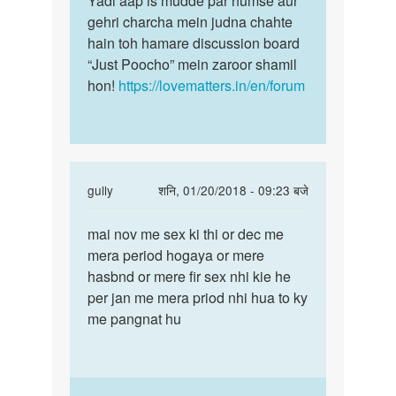
Yadi aap is mudde par humse aur
gehri charcha mein judna chahte
hain toh hamare discussion board
“Just Poocho” mein zaroor shamil
hon!
https://lovematters.in/en/forum
In
gully
शनि, 01/20/2018 - 09:23 बजे
reply
पर्मालिंक
to
mai nov me sex ki thi or dec me
mai
Hello
mera period hogaya or mere
nov
mam
hasbnd or mere fir sex nhi kie he
me
I
per jan me mera priod nhi hua to ky
sex
had
me pangnat hu
ki
safe
thi
sex
or
8.12
dec…