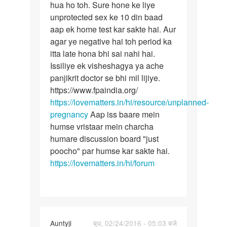
gf
hua ho toh. Sure hone ke liye
isme
ke
unprotected sex ke 10 din baad
sat
aap ek home test kar sakte hai. Aur
24
agar ye negative hai toh period ka
by
itta late hona bhi sai nahi hai.
sachin
Issiliye ek visheshagya ya ache
panjikrit doctor se bhi mil lijiye.
https://www.fpaindia.org/
https://lovematters.in/hi/resource/unplanned-
pregnancy
Aap iss baare mein
humse vristaar mein charcha
humare discussion board "just
poocho" par humse kar sakte hai.
https://lovematters.in/hi/forum
In
Auntyji
बुध, 02/24/2016 - 05:03 बजे