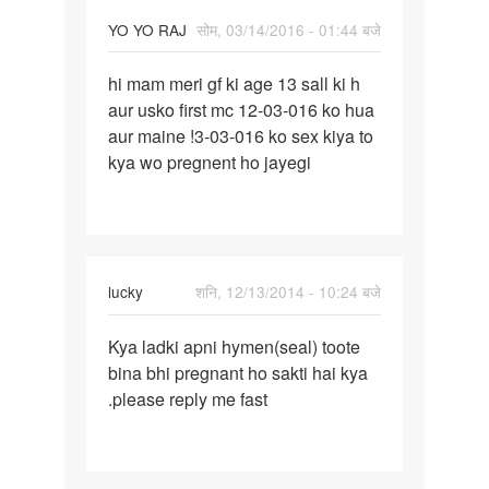
sex
YO YO RAJ
सोम, 03/14/2016 - 01:44 बजे
k
पर्मालिंक
hi mam meri gf ki age 13 sall ki h
hi
aur usko first mc 12-03-016 ko hua
mam
aur maine !3-03-016 ko sex kiya to
meri
kya wo pregnent ho jayegi
gf
ki
age
13
sall
lucky
शनि, 12/13/2014 - 10:24 बजे
पर्मालिंक
Kya ladki apni hymen(seal) toote
Kya
bina bhi pregnant ho sakti hai kya
ladki
.please reply me fast
apni
hymen(seal)