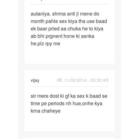
पर्मालिंक
autaniya. shrma anti ji mene do
autaniya.
month pahle sex kiya tha use baad
shrma
ek baar pried aa chuka he to kiya
anti
ab bhi prgnent hone ki asnka
ji
he.plz rpy me
mene
vijay
रवि, 11/02/2014 - 05:30 बजे
पर्मालिंक
sir mere dost ki gf ka sex k baad se
sir
time pe periods nh hue,onhe kya
mere
krna chaheye
dost
ki
gf
ka