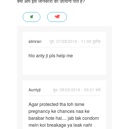
क्या आप इस जानकारी को उपयोगी पाते हैं?
हां
नहीं
siimran
गुरु, 07/28/2016 - 11:08 पूर्वान्ह
पर्मालिंक
hlo anty ji pls help me
hlo
anty
ji
pls
help
In
Auntyji
बुध, 08/03/2016 - 09:21 बजे
me
reply
पर्मालिंक
to
Agar protected tha toh isme
Agar
Mamm
pregnancy ke chances naa ke
protected
mene
barabar hote hai.... jab tak condom
tha
apne
mein koi breakage ya leak nahi
toh