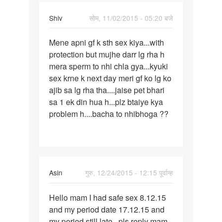
Shiv
सोम, 11/02/2015 - 05:20 बजे
पर्मालिंक
Mene apni gf k sth sex kiya...with
Mene
protection but mujhe darr lg rha h
apni
mera sperm to nhi chla gya...kyuki
gf
sex krne k next day meri gf ko lg ko
k
ajib sa lg rha tha....jaise pet bhari
sth
sa 1 ek din hua h...plz btaiye kya
sex
problem h....bacha to nhibhoga ??
kiya..
Asin
गुरु, 12/24/2015 - 12:15 पूर्वान्ह
पर्मालिंक
Hello mam I had safe sex 8.12.15
Hello
and my period date 17.12.15 and
mam
my period still late , pls reply mam
I