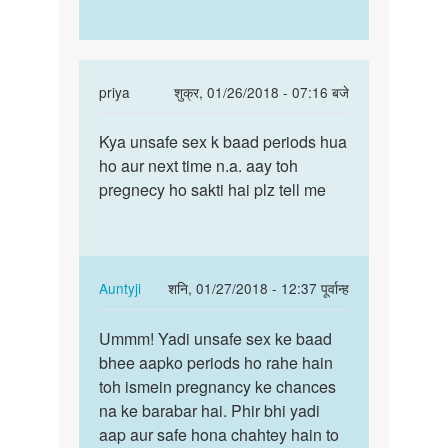
In
priya
शुक्र, 01/26/2018 - 07:16 बजे
reply
पर्मालिंक
to
Kya unsafe sex k baad periods hua
Kya
autaniya.
ho aur next time n.a. aay toh
unsafe
shrma
pregnecy ho sakti hai plz tell me
sex
anti
k
ji
baad…
mene
by
In
Auntyji
शनि, 01/27/2018 - 12:37 पूर्वान्ह
Anonymous
reply
पर्मालिंक
to
Ummm! Yadi unsafe sex ke baad
Ummm!
Kya
bhee aapko periods ho rahe hain
Yadi
unsafe
toh ismein pregnancy ke chances
unsafe
sex
na ke barabar hai. Phir bhi yadi
sex
k
aap aur safe hona chahtey hain to
ke…