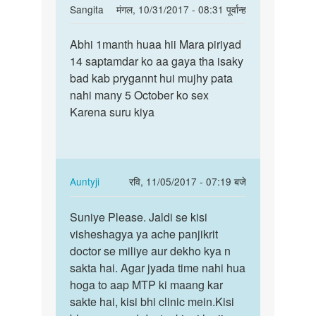
In
Sangita
मंगल, 10/31/2017 - 08:31 पूर्वान्ह
reply
पर्मालिंक
to
Abhi 1manth huaa hii Mara piriyad
Abhi
Do
14 saptamdar ko aa gaya tha isaky
1manth
kya
bad kab prygannt hui mujhy pata
huaa
do
nahi many 5 October ko sex
hii
mahine?
Karena suru kiya
Mara…
Yadi
haan
by
Auntyji
In
Auntyji
रवि, 11/05/2017 - 07:19 बजे
reply
पर्मालिंक
to
Suniye Please. Jaldi se kisi
Suniye
Abhi
visheshagya ya ache panjikrit
Please.
1manth
doctor se miliye aur dekho kya n
Jaldi
huaa
sakta hai. Agar jyada time nahi hua
se
hii
hoga to aap MTP ki maang kar
kisi…
Mara…
sakte hai, kisi bhi clinic mein.Kisi