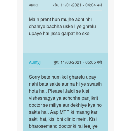
pls
hu
In
अज्ञात
सोम, 11/01/2021 - 04:04 बजे
help
reply
पर्मालिंक
me
to
Main prent hun mujhe abhi nhi
Main
by
May
chahiye bachha uske liye ghrelu
prent
siimran
baccha
upaye hai jisse garpat ho ske
hun
nahi
mujhe
chahti
abhi…
hu
by
In
Auntyji
बुध, 11/03/2021 - 05:05 बजे
Sangita
reply
पर्मालिंक
to
Sorry bete hum koi gharelu upay
Sorry
Main
nahi bata sakte aur na hi ye swasth
bete
prent
hota hai. Please! Jaldi se kisi
hum
hun
visheshagya ya achchhe panjikrit
koi
mujhe
doctor se miliye aur dekhiye kya ho
gharelu…
abhi…
sakta hai. Aap MTP ki maang kar
by
sakti hai, kisi bhi clinic mein. Kisi
अज्ञात
bharosemand doctor ki rai leejiye