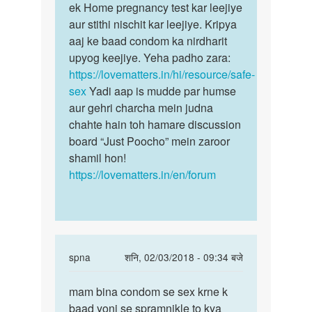
baad…
ek Home pregnancy test kar leejiye
by
aur stithi nischit kar leejiye. Kripya
priya
aaj ke baad condom ka nirdharit
upyog keejiye. Yeha padho zara:
https://lovematters.in/hi/resource/safe-
sex
Yadi aap is mudde par humse
aur gehri charcha mein judna
chahte hain toh hamare discussion
board “Just Poocho” mein zaroor
shamil hon!
https://lovematters.in/en/forum
In
spna
शनि, 02/03/2018 - 09:34 बजे
reply
पर्मालिंक
to
mam bina condom se sex krne k
mam
hlo
baad yoni se spramnikle to kya
bina