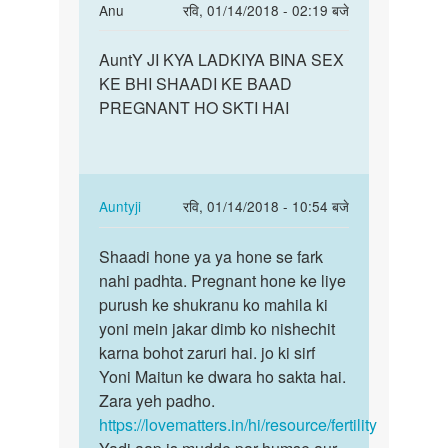
In
Anu
रवि, 01/14/2018 - 02:19 बजे
reply
पर्मालिंक
to
AuntY JI KYA LADKIYA BINA SEX
AuntY
Mam
KE BHI SHAADI KE BAAD
JI
periods
PREGNANT HO SKTI HAI
KYA
ke
LADKIYA
kitne
BINA…
din
Baad
In
Auntyji
रवि, 01/14/2018 - 10:54 बजे
by
reply
पर्मालिंक
Khushi
to
Shaadi hone ya ya hone se fark
Shaadi
rani
AuntY
nahi padhta. Pregnant hone ke liye
hone
JI
purush ke shukranu ko mahila ki
ya
KYA
yoni mein jakar dimb ko nishechit
ya
LADKIYA
karna bohot zaruri hai. jo ki sirf
hone
BINA…
Yoni Maitun ke dwara ho sakta hai.
se…
by
Zara yeh padho.
Anu
https://lovematters.in/hi/resource/fertility