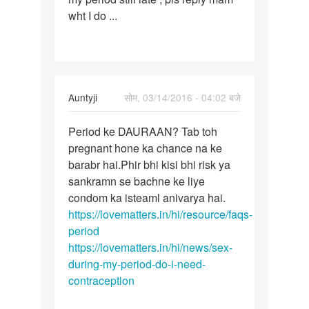
wht I do ...
had
safe
sex
8.12
In
Auntyji
सोम, 03/14/2016 - 04:02 बजे
reply
पर्मालिंक
to
Period ke DAURAAN? Tab toh
Period
Mene
pregnant hone ka chance na ke
ke
piriod
barabr hai.Phir bhi kisi bhi risk ya
DAURAAN?
ke
sankramn se bachne ke liye
Tab
tisre
condom ka isteaml anivarya hai.
toh
din
https://lovematters.in/hi/resource/faqs-
kiya
period
by
https://lovematters.in/hi/news/sex-
raj
during-my-period-do-i-need-
contraception