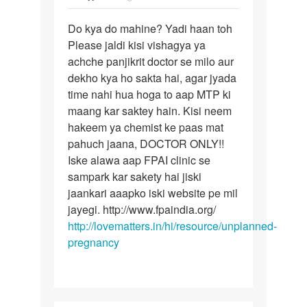
reply
पर्मालिंक
to
Do kya do mahine? Yadi haan toh
Do
mam
Please jaldi kisi vishagya ya
kya
mene
achche panjikrit doctor se milo aur
do
apne
dekho kya ho sakta hai, agar jyada
mahine?
bf
time nahi hua hoga to aap MTP ki
Yadi
k
maang kar saktey hain. Kisi neem
haan
sath
hakeem ya chemist ke paas mat
by
pahuch jaana, DOCTOR ONLY!!
nancy
Iske alawa aap FPAI clinic se
sampark kar sakety hai jiski
jaankari aaapko iski website pe mil
jayegi. http://www.fpaindia.org/
http://lovematters.in/hi/resource/unplanned-
pregnancy