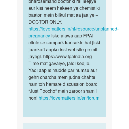
by
bharosemand doctor ki rai leejiye
Sangita
aur kisi neem hakeen ya chemist ki
baaton mein bilkul mat aa jaaiye –
DOCTOR ONLY.
https://lovematters.in/hi/resource/unplanned-
pregnancy
Iske alawa aap FPAI
clinic se sampark kar sakte hai jiski
jaankari aapko issi website pe mil
jayegi. https://www.fpaindia.org
Time mat gavaiye, jaldi keejie.
Yadi aap is mudde par humse aur
gehri charcha mein judna chahte
hain toh hamare discussion board
“Just Poocho” mein zaroor shamil
hon!
https://lovematters.in/en/forum