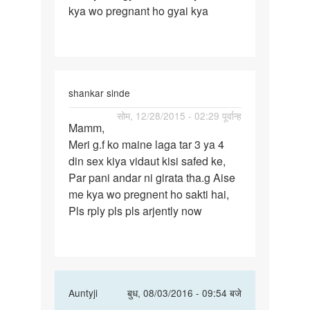
kya wo pregnant ho gyai kya
period
9
ko
shankar sinde
पर्मालिंक
सोम, 12/28/2015 - 02:29 पूर्वान्ह
Mamm,
Mamm,
Meri g.f ko maine laga tar 3 ya 4
din sex kiya vidaut kisi safed ke,
Par pani andar ni girata tha.g Aise
me kya wo pregnent ho sakti hai,
Pls rply pls pls arjently now
In
Auntyji
बुध, 08/03/2016 - 09:54 बजे
reply