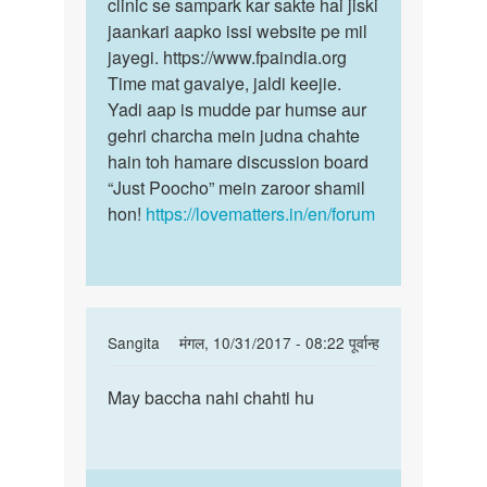
clinic se sampark kar sakte hai jiski
jaankari aapko issi website pe mil
jayegi. https://www.fpaindia.org
Time mat gavaiye, jaldi keejie.
Yadi aap is mudde par humse aur
gehri charcha mein judna chahte
hain toh hamare discussion board
“Just Poocho” mein zaroor shamil
hon!
https://lovematters.in/en/forum
In
Sangita
मंगल, 10/31/2017 - 08:22 पूर्वान्ह
reply
पर्मालिंक
to
May baccha nahi chahti hu
May
hlo
baccha
anty
nahi
ji
chahti