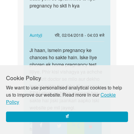
anty
pregnancy ho skti h kya
condom
ji
se
pls
sex
help
krne…
me
In
Auntyji
रवि, 02/04/2018 - 04:03 बजे
by
reply
पर्मालिंक
siimran
to
Ji haan, ismein pregnancy ke
Ji
mam
chances ho sakte hain. Iske liye
haan,
bina
phoren ek home pregnancy test
ismein
condom
lijiye. Phir kisi vishagya ya achche
pregnancy
Cookie Policy
se
panjikrit doctor se milo aur dekho
ke…
sex
kya ho sakta hai. Iske illava aap
We want to use personalised analytical cookies to help
krne…
FPAI clinic se bhee sampark kar
us to improve our website. Read more in our
Cookie
by
sakte hai jiski jaankari aapko iski
Policy
spna
website pe mil jayegi.
https://lovematters.in/hi/resource/unplanned-
हाँ
pregnancy
https://www.fpaindia.org/ Yadi aap