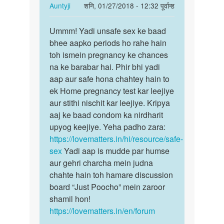
by
In
Auntyji
शनि, 01/27/2018 - 12:32 पूर्वान्ह
Asin
reply
पर्मालिंक
to
Ummm! Yadi unsafe sex ke baad
Ummm!
mai
bhee aapko periods ho rahe hain
Yadi
nov
toh ismein pregnancy ke chances
unsafe
me
na ke barabar hai. Phir bhi yadi
sex
sex
aap aur safe hona chahtey hain to
ke…
ki
ek Home pregnancy test kar leejiye
thi
aur stithi nischit kar leejiye. Kripya
or
aaj ke baad condom ka nirdharit
dec…
upyog keejiye. Yeha padho zara:
by
https://lovematters.in/hi/resource/safe-
gully
sex
Yadi aap is mudde par humse
aur gehri charcha mein judna
chahte hain toh hamare discussion
board “Just Poocho” mein zaroor
shamil hon!
https://lovematters.in/en/forum