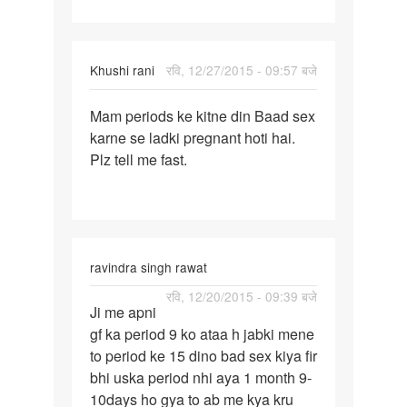
Khushi rani
रवि, 12/27/2015 - 09:57 बजे
पर्मालिंक
Mam periods ke kitne din Baad sex
Mam
karne se ladki pregnant hoti hai.
periods
Plz tell me fast.
ke
kitne
din
Baad
ravindra singh rawat
पर्मालिंक
रवि, 12/20/2015 - 09:39 बजे
Ji me apni
Ji
gf ka period 9 ko ataa h jabki mene
me
to period ke 15 dino bad sex kiya fir
apni
bhi uska period nhi aya 1 month 9-
gf
10days ho gya to ab me kya kru
ka