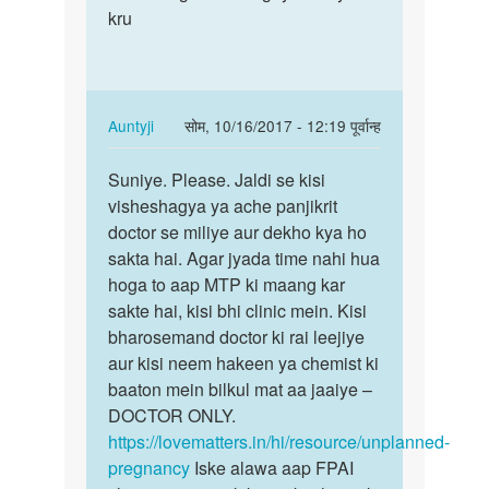
hlo
kru
43
anty
garbh
ji
thar
pls
gaya
help
he…
In
Auntyji
सोम, 10/16/2017 - 12:19 पूर्वान्ह
me
reply
पर्मालिंक
by
to
Suniye. Please. Jaldi se kisi
Suniye.
siimran
Umra
visheshagya ya ache panjikrit
Please.
43
doctor se miliye aur dekho kya ho
Jaldi
garbh
sakta hai. Agar jyada time nahi hua
se…
thar
hoga to aap MTP ki maang kar
gaya
sakte hai, kisi bhi clinic mein. Kisi
he…
bharosemand doctor ki rai leejiye
by
aur kisi neem hakeen ya chemist ki
Ranu
baaton mein bilkul mat aa jaaiye –
DOCTOR ONLY.
https://lovematters.in/hi/resource/unplanned-
pregnancy
Iske alawa aap FPAI