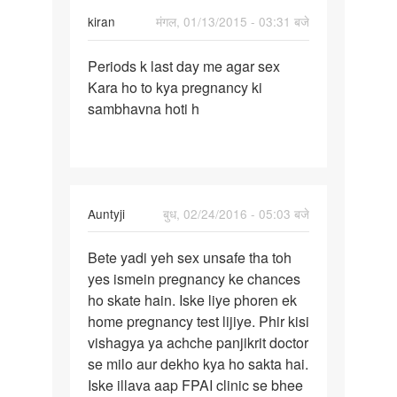
kiran
मंगल, 01/13/2015 - 03:31 बजे
पर्मालिंक
Periods k last day me agar sex
Periods
Kara ho to kya pregnancy ki
k
sambhavna hoti h
last
day
me
agar
In
Auntyji
बुध, 02/24/2016 - 05:03 बजे
reply
पर्मालिंक
to
Bete yadi yeh sex unsafe tha toh
Bete
Mam
yes ismein pregnancy ke chances
yadi
mera
ho skate hain. Iske liye phoren ek
yeh
gf
home pregnancy test lijiye. Phir kisi
sex
ka
vishagya ya achche panjikrit doctor
unsafe
period
se milo aur dekho kya ho sakta hai.
tha
19
Iske illava aap FPAI clinic se bhee