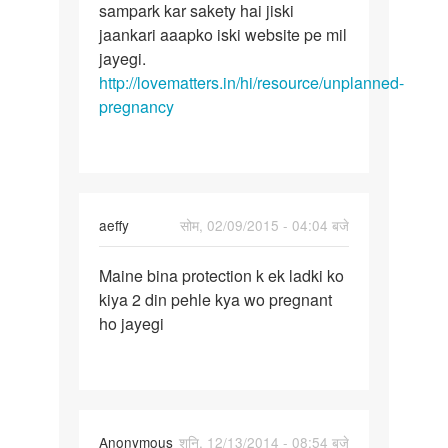
ko
sampark kar sakety hai jiski
by
jaankari aaapko iski website pe mil
Krish
jayegi.
http://lovematters.in/hi/resource/unplanned-
pregnancy
In
aeffy
सोम, 02/09/2015 - 04:04 बजे
reply
पर्मालिंक
to
Maine bina protection k ek ladki ko
Maine
Toh
kiya 2 din pehle kya wo pregnant
bina
unhoney
ho jayegi
protection
protection
k
ka
ek
by
Auntyji
Anonymous
शनि, 12/13/2014 - 08:54 बजे