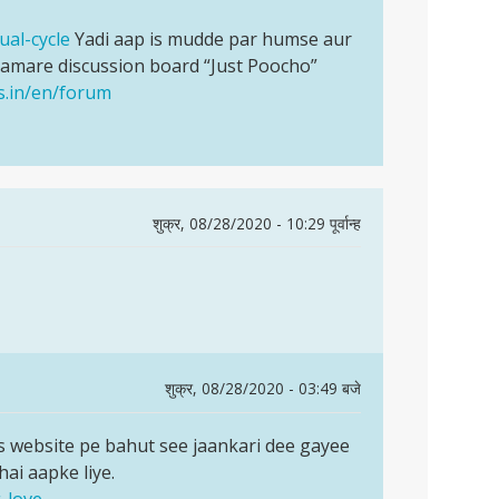
ual-cycle
Yadi aap is mudde par humse aur
hamare discussion board “Just Poocho”
s.in/en/forum
शुक्र, 08/28/2020 - 10:29 पूर्वान्ह
शुक्र, 08/28/2020 - 03:49 बजे
is website pe bahut see jaankari dee gayee
ai aapke liye.
-love