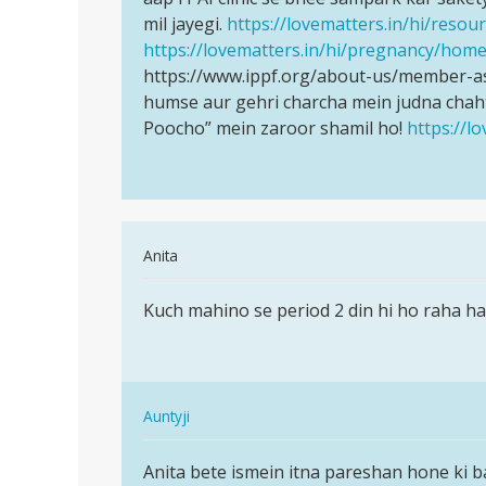
sex
mil jayegi.
https://lovematters.in/hi/reso
kiya…
https://lovematters.in/hi/pregnancy/hom
by
https://www.ippf.org/about-us/member-ass
Dhananjay
humse aur gehri charcha mein judna chaht
Kumar
Poocho” mein zaroor shamil ho!
https://l
In
Anita
reply
पर्मालिंक
to
Kuch mahino se period 2 din hi ho raha ha
Kuch
hlo
mahino
anty
se
ji
period
pls
In
2
Auntyji
help
reply
din…
पर्मालिंक
me
to
Anita bete ismein itna pareshan hone ki b
Anita