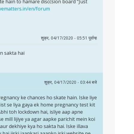
e hain to hamare disccsion board “Just
ovematters.in/en/forum
शुक्र, 04/17/2020 - 05:51 पूर्वान्ह
n sakta hai
शुक्र, 04/17/2020 - 03:44 बजे
regnancy ke chances ho skate hain. Iske liye
st se liya gaya ek home pregnancy test kit
e. Abhi toh lockdown hai, isliye aap apne
e mill lijiye ya agar aapke parichit mein koi
aur dekhiye kya ho sakta hai. Iske illava
 hai jiski jaankari aaapko iski website pe