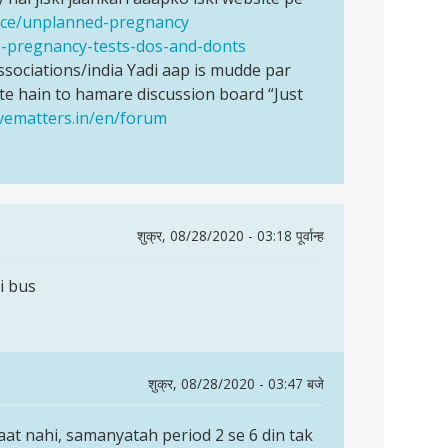
urce/unplanned-pregnancy
e-pregnancy-tests-dos-and-donts
ociations/india Yadi aap is mudde par
e hain to hamare discussion board “Just
ovematters.in/en/forum
शुक्र, 08/28/2020 - 03:18 पूर्वान्ह
i bus
शुक्र, 08/28/2020 - 03:47 बजे
aat nahi, samanyatah period 2 se 6 din tak