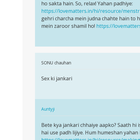
by
Kuch
ho sakta hain. So, relax! Yahan padhiye:
bete
siimran
mahino
https://lovematters.in/hi/resource/menstr
ismein
se
gehri charcha mein judna chahte hain to 
itna…
period
mein zaroor shamil ho!
https://lovematter
2
din…
by
Anita
In
SONU chauhan
reply
पर्मालिंक
to
Sex ki jankari
Sex
hlo
ki
anty
jankari
ji
pls
In
Auntyji
help
reply
पर्मालिंक
me
to
Bete kya jankari chhaiye aapko? Saath hi 
Bete
by
Sex
hai use padh lijiye. Hum humeshan yahan h
kya
siimran
ki
https://lovematters.in/hi/resource/making
jankari