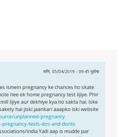
शनि, 05/04/2019 - 09:45 पूर्वान्ह
yes ismein pregnancy ke chances ho skate
hote hee ek home pregnancy test lijiye. Phir
mill lijiye aur dekhiye kya ho sakta hai. Iske
sakety hai jiski jaankari aaapko iski website
esource/unplanned-pregnancy
e-pregnancy-tests-dos-and-donts
ociations/india Yadi aap is mudde par