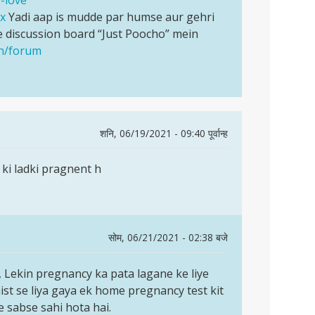
ex
Yadi aap is mudde par humse aur gehri
 discussion board “Just Poocho” mein
en/forum
शनि, 06/19/2021 - 09:40 पूर्वान्ह
 ki ladki pragnent h
सोम, 06/21/2021 - 02:38 बजे
 Lekin pregnancy ka pata lagane ke liye
st se liya gaya ek home pregnancy test kit
ne sabse sahi hota hai.