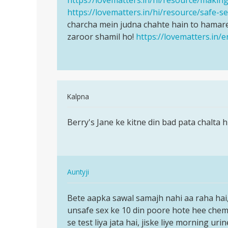
jankari
https://lovematters.in/hi/resource/safe-s
chhaiye…
by
charcha mein judna chahte hain to hamare
SONU
zaroor shamil ho!
https://lovematters.in/
chauhan
In
Kalpna
reply
पर्मालिंक
to
Berry's Jane ke kitne din bad pata chalta h
Berry's
hlo
Jane
anty
ke
ji
kitne
pls
In
din…
Auntyji
help
reply
पर्मालिंक
me
to
Bete aapka sawal samajh nahi aa raha hai,
Bete
by
Berry's
unsafe sex ke 10 din poore hote hee chemi
aapka
siimran
Jane
se test liya jata hai, jiske liye morning uri
sawal