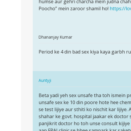
by
humse aur gehri charcha mein judna chaht
Amruta
Poocho” mein zaroor shamil ho!
https://l
In
Dhananjay Kumar
reply
पर्मालिंक
to
Period ke 4 din bad sex kiya kaya garbh ru
Period
Maine
ke
bina
4
protection
din
k
In
bad
Auntyji
ek
reply
sex
पर्मालिंक
by
to
kiya…
Beta yadi yeh sex unsafe tha toh ismein p
Beta
aeffy
Period
unsafe sex ke 10 din poore hote hee chemi
yadi
ke
se test lijiye aur sthiti ko nischit kar lijiy
yeh
4
shahar ke govt. hospital jaakar ek doctor s
sex
din
panjikrit doctor ho toh unse consult kijiye 
unsafe
bad
aap FPAI clinic se bhee sampark kar sakety
tha…