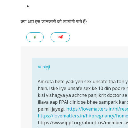
क्या आप इस जानकारी को उपयोगी पाते हैं?
हां
नहीं
In
Auntyji
reply
पर्मालिंक
to
Amruta bete yadi yeh sex unsafe tha toh 
Amruta
Mera
hain. Iske liye unsafe sex ke 10 din poore 
bete
period
kisi vishagya ya achche panjikrit doctor se 
yadi
ke
illava aap FPAI clinic se bhee sampark kar 
yeh
4
pe mil jayegi.
https://lovematters.in/hi/r
sex…
din
https://lovematters.in/hi/pregnancy/hom
baad…
https://www.ippf.org/about-us/member-ass