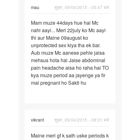
mau
शुक्र, 09/04/2015 - 05:47 बजे
पर्मालिंक
Mam muze 44days hue hai Mc
Mam
nahi aayi... Meri 22july ko Mc aayi
muze
thi aur Maine 09august ko
44days
unprotected sex kiya tha ek bar.
hue
Aub muze Mc aanese pehle jaisa
hai
mehsus hota hai Jaise abdominal
Mc
pain headache aisa ho raha hai TO
kya muze period aa jayenge ya fir
mai pregnant ho Sakti hu
vikrant
शुक्र, 09/04/2015 - 08:01 बजे
पर्मालिंक
Maine meri gf k sath uske periods k
Maine