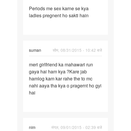
पर्मालिंक
Periods me sex karne se kya
Periods
ladies pregnent ho sakti hain
me
sex
karne
se
kya
suman
सोम, 08/31/2015 - 10:42 बजे
पर्मालिंक
meri girlfriend ka mahawari run
meri
gaya hai ham kya ?Kare jab
girlfriend
hamlog kam kar rahe the to mc
ka
nahi aaya tha kya o pragernt ho gyi
mahawari
hai
nim
मंगल, 09/01/2015 - 02:39 बजे