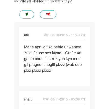
क्या आप इस जानकारी को उपयोगी पाते हैं?
हां
नहीं
anil
सोम, 08/10/2015 - 11:43 बजे
पर्मालिंक
Mane apni g.f ko pehle unwanted
Mane
72 di fir use sex kiyaa... Orr firr 48
apni
ganto badh fir sex kiyaa kya meri
g.f
g.f pragnent hogiii plzzz jwab doo
ko
plzz plzzz plzzz
pehle
shalu
मंगल, 08/11/2015 - 05:09 बजे
पर्मालिंक