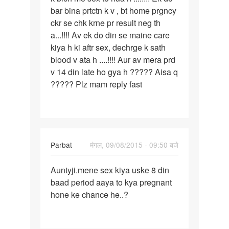
bar bina prtctn k v , bt home prgncy
ckr se chk krne pr result neg th
a...!!!! Av ek do din se maine care
kiya h ki aftr sex, dechrge k sath
blood v ata h ....!!!! Aur av mera prd
v 14 din late ho gya h ????? Aisa q
????? Plz mam reply fast
Parbat
मंगल, 09/08/2015 - 09:50 बजे
पर्मालिंक
Auntyji.mene sex kiya uske 8 din
Auntyji.mene
baad period aaya to kya pregnant
sex
hone ke chance he..?
kiya
uske
8