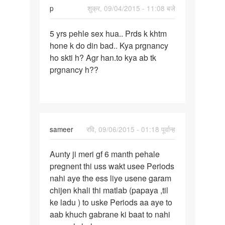
p
शुक्र, 09/04/2015 - 11:08 बजे
पर्मालिंक
5 yrs pehle sex hua.. Prds k khtm
5
hone k do din bad.. Kya prgnancy
yrs
ho skti h? Agr han.to kya ab tk
pehle
prgnancy h??
sex
hua..
Prds
k
sameer
रवि, 09/06/2015 - 01:18 पूर्वान्ह
पर्मालिंक
Aunty ji meri gf 6 manth pehale
Aunty
pregnent thi uss wakt usee Periods
ji
nahi aye the ess liye usene garam
meri
chijen khali thi matlab (papaya ,til
gf
ke ladu ) to uske Periods aa aye to
6
aab khuch gabrane ki baat to nahi
manth