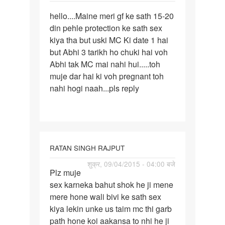
पर्मालिंक
hello....Maine meri gf ke sath 15-20
hello....Maine
din pehle protection ke sath sex
meri
kiya tha but uski MC Ki date 1 hai
gf
but Abhi 3 tarikh ho chuki hai voh
ke
Abhi tak MC mai nahi hui.....toh
muje dar hai ki voh pregnant toh
nahi hogi naah...pls reply
RATAN SINGH RAJPUT
पर्मालिंक
शुक्र, 09/04/2015 - 04:00 बजे
Plz muje
Plz
sex karneka bahut shok he ji mene
muje
mere hone wali bivi ke sath sex
sex
kiya lekin unke us taim mc thi garb
karneka
path hone koi aakansa to nhi he ji
bahut