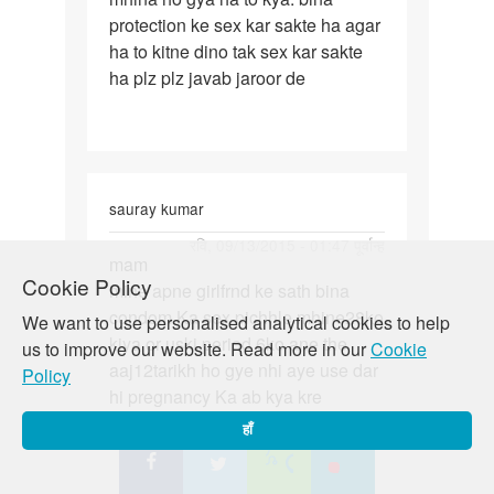
protection ke sex kar sakte ha agar
ko
ha to kitne dino tak sex kar sakte
pregnant
ha plz plz javab jaroor de
huye
sauray kumar
पर्मालिंक
रवि, 09/13/2015 - 01:47 पूर्वान्ह
mam
mam
Cookie Policy
mine apne girlfrnd ke sath bina
mine
condom Ka sex pichhle mhine28ko
apne
We want to use personalised analytical cookies to help
kiya or uski period 6ko ane the
girlfrnd
us to improve our website. Read more in our
Cookie
aaj12tarikh ho gye nhi aye use dar
ke
Policy
hi pregnancy Ka ab kya kre
हाँ