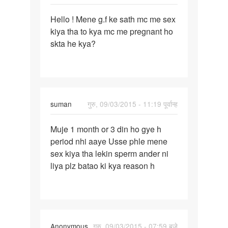
पर्मालिंक
Hello ! Mene g.f ke sath mc me sex
Hello
kiya tha to kya mc me pregnant ho
!
skta he kya?
Mene
g.f
ke
sath
mc
suman
गुरु, 09/03/2015 - 11:19 पूर्वान्ह
पर्मालिंक
Muje 1 month or 3 din ho gye h
Muje
period nhi aaye Usse phle mene
1
sex kiya tha lekin sperm ander ni
month
liya plz batao ki kya reason h
or
3
din
ho
gye
Anonymous
गुरु, 09/03/2015 - 07:59 बजे