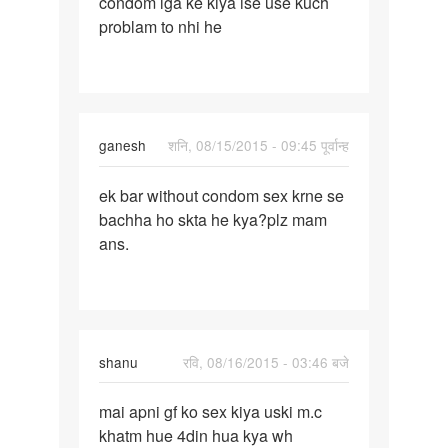
condom lga ke kiya ise use kuch
bina
problam to nhi he
ganesh
शनि, 08/15/2015 - 09:45 पूर्वान्ह
पर्मालिंक
ek bar without condom sex krne se
ek
bachha ho skta he kya?plz mam
bar
ans.
without
condom
sex
shanu
रवि, 08/16/2015 - 03:46 बजे
पर्मालिंक
mai apni gf ko sex kiya uski m.c
mai
khatm hue 4din hua kya wh
apni