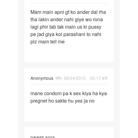
पर्मालिंक
Mam main apni gf ko ander dal rha
Mam
tha lakin ander nahi giye wo rona
main
lagi phir tab tak main us ki pussy
apni
pe jad giya koi parashani to nahi
gf
plz mam tell me
ko
ander
dal
Anonymous
सोम, 08/24/2015 - 06:17 बजे
पर्मालिंक
mane condom pa k sex kiya ha kya
mane
pregnet ho sakte hu yes ja no
condom
pa
k
sex
kiya
naresh sona
ha