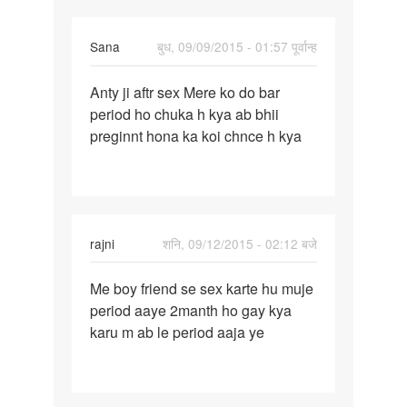
Sana
बुध, 09/09/2015 - 01:57 पूर्वान्ह
पर्मालिंक
Anty ji aftr sex Mere ko do bar
Anty
period ho chuka h kya ab bhii
ji
preginnt hona ka koi chnce h kya
aftr
sex
Mere
ko
do
rajni
शनि, 09/12/2015 - 02:12 बजे
पर्मालिंक
Me boy friend se sex karte hu muje
Me
period aaye 2manth ho gay kya
boy
karu m ab le period aaja ye
friend
se
sex
karte