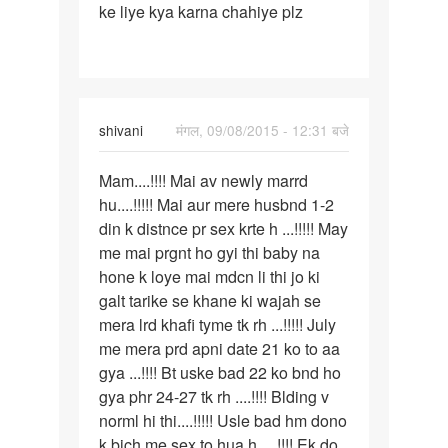
ke liye kya karna chahiye plz
ho
gaya
hai
to
ise
shivani
मंगल, 09/08/2015 - 12:31 बजे
पर्मालिंक
Mam....!!!! Mai av newly marrd
Mam....!!!!
hu....!!!!! Mai aur mere husbnd 1-2
Mai
din k distnce pr sex krte h ...!!!!! May
av
me mai prgnt ho gyi thi baby na
newly
hone k loye mai mdcn li thi jo ki
galt tarike se khane ki wajah se
mera lrd khafi tyme tk rh ...!!!!! July
me mera prd apni date 21 ko to aa
gya ...!!!! Bt uske bad 22 ko bnd ho
gya phr 24-27 tk rh ....!!!! Blding v
norml hi thi....!!!!! Usle bad hm dono
k bich me sex to hua h ....!!!! Ek do