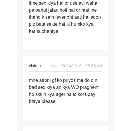
time sex kiya hai or use avi waha
meri
pe bahut jalan hoti hai or raat me
gf
thand k sath fever bhi aati hai soon
k
plz bata sakte hai ki humko kya
sath
karna chahiye
uske
vishnu
शुक्र, 09/04/2015 - 08:58 बजे
पर्मालिंक
mne aapni gf ko priyds me do din
mne
bad sex kiya an kya WO pragnent
aapni
ho skti h kya ager ha to koi upay
gf
btaye please
ko
priyds
me
do