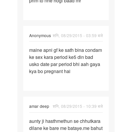
prlm to nhe hogi baad mr
Anonymous
शनि, 08/29/2015 - 03:59 बजे
पर्मालिंक
maine apni gf ke sath bina condam
maine
ke sex kara period ke5 din bad
apni
usko date par period bhi aah gaya
gf
kya bo pregnant hai
ke
sath
bina
amar deep
शनि, 08/29/2015 - 10:39 बजे
पर्मालिंक
aunty ji hasthmethun se chhutkara
aunty
dilane ke bare me bataye.me bahut
ji