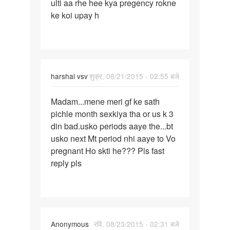
ulti aa rhe hee kya pregency rokne
gf
ke koi upay h
ke
sath
m
sex
kiy
harshal vsv
शुक्र, 08/21/2015 - 02:55 बजे
tha
पर्मालिंक
Madam...mene meri gf ke sath
Madam...mene
pichle month sexkiya tha or us k 3
meri
din bad.usko periods aaye the...bt
gf
usko next Mt period nhi aaye to Vo
ke
pregnant Ho skti he??? Pls fast
sath
reply pls
Anonymous
रवि, 08/23/2015 - 02:31 बजे