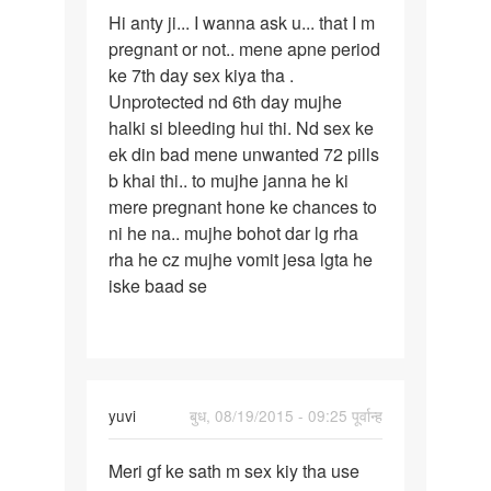
पर्मालिंक
Hi anty ji... I wanna ask u... that I m
Hi
pregnant or not.. mene apne period
anty
ke 7th day sex kiya tha .
ji...
Unprotected nd 6th day mujhe
I
halki si bleeding hui thi. Nd sex ke
wanna
ek din bad mene unwanted 72 pills
ask
b khai thi.. to mujhe janna he ki
u..
mere pregnant hone ke chances to
ni he na.. mujhe bohot dar lg rha
rha he cz mujhe vomit jesa lgta he
iske baad se
yuvi
बुध, 08/19/2015 - 09:25 पूर्वान्ह
पर्मालिंक
Meri gf ke sath m sex kiy tha use
Meri