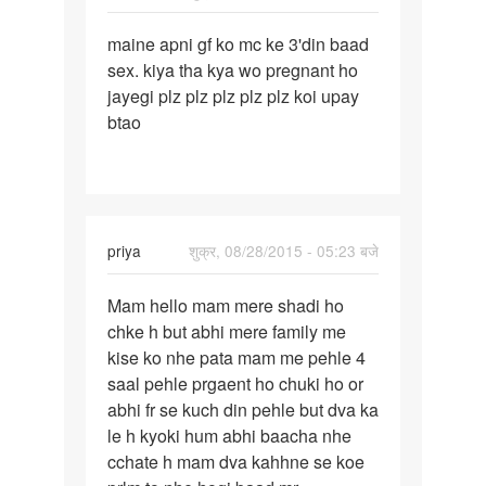
पर्मालिंक
maine apni gf ko mc ke 3'din baad
maine
sex. kiya tha kya wo pregnant ho
apni
jayegi plz plz plz plz plz koi upay
gf
btao
ko
mc
ke
3'din
priya
शुक्र, 08/28/2015 - 05:23 बजे
पर्मालिंक
Mam hello mam mere shadi ho
Mam
chke h but abhi mere family me
hello
kise ko nhe pata mam me pehle 4
mam
saal pehle prgaent ho chuki ho or
mere
abhi fr se kuch din pehle but dva ka
shadi
le h kyoki hum abhi baacha nhe
ho
cchate h mam dva kahhne se koe