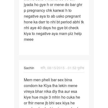
jyada ho gye h or mene do bar ghr
apni
p pregnancy chk karwai h to
gf
negative aya to ab usko pregnant
k
hone ka darr to nhi bt period abhi tk
sath
nhi aye 40 days ho gye bt check
sex
kiya to negative aya mam plz help
meee
Sachin
शनि, 08/15/2015 - 01:52 पूर्वान्ह
पर्मालिंक
Mem men pheli bar sex bina
Mem
condom ke Kiya tha lekin mene
men
vireya bhar nika diy tha aur esa
pheli
kiye hue muje 3 mhin ho cuka he
bar
or fhir mene jb bhi sex kiya he
sex