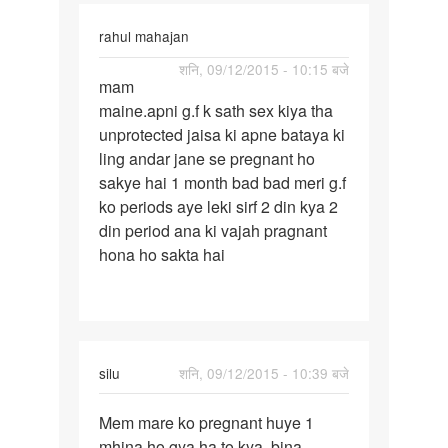
rahul mahajan
पर्मालिंक
शनि, 09/12/2015 - 10:15 बजे
mam
mam
maine.apni g.f k sath sex kiya tha
maine.apni
unprotected jaisa ki apne bataya ki
g.f
ling andar jane se pregnant ho
k
sakye hai 1 month bad bad meri g.f
sath
ko periods aye leki sirf 2 din kya 2
sex
din period ana ki vajah pragnant
hona ho sakta hai
silu
शनि, 09/12/2015 - 10:39 बजे
पर्मालिंक
Mem mare ko pregnant huye 1
Mem
mhina ho gya ha to kya. bina
mare