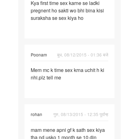
Kya first time sex karne se ladki
Kya
pregnent ho sakti wo bhi bina kisi
first
suraksha se sex kiya ho
time
sex
karne
se
Poonam
बुध, 08/12/2015 - 01:36 बजे
पर्मालिंक
Mem mc k time sex krna uchit h ki
Mem
nhi.plz tell me
mc
k
time
sex
krna
rohan
गुरु, 08/13/2015 - 12:35 पूर्वान्ह
uchit
पर्मालिंक
mam mene apni gf k sath sex kiya
mam
tha nd usko 1 month se 10 din
mene