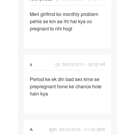
पर्मालिंक
Meri girlfrnd ko monthly problem
Meri
pehle se km aa rhi hai kya vo
girlfrnd
pregnant to nhi hogi
ko
monthly
a
गुरु, 09/03/2015 - 08:02 बजे
पर्मालिंक
Period ke ek din bad sex krne se
Period
prepregnant hone ke chance hote
ke
hain kya
ek
din
bad
sex
krne
A
शुक्र, 09/04/2015 - 01:00 पूर्वान्ह