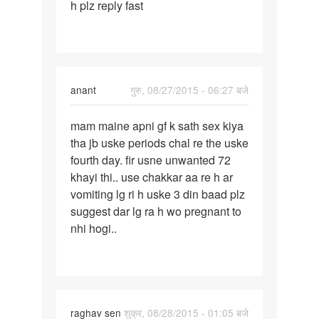
h plz reply fast
anant
गुरु, 08/27/2015 - 06:27 बजे
पर्मालिंक
mam maine apni gf k sath sex kiya
mam
tha jb uske periods chal re the uske
maine
fourth day. fir usne unwanted 72
apni
khayi thi.. use chakkar aa re h ar
gf
vomiting lg ri h uske 3 din baad plz
k
suggest dar lg ra h wo pregnant to
sath
nhi hogi..
sex
raghav sen
शुक्र, 08/28/2015 - 01:05 बजे