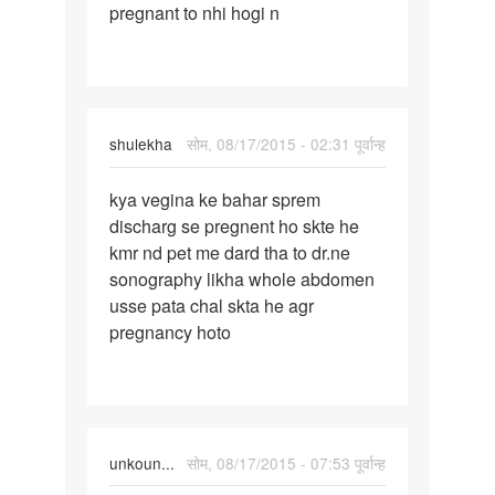
pregnant to nhi hogi n
gf
ko
sex
kiya
uski
shulekha
सोम, 08/17/2015 - 02:31 पूर्वान्ह
पर्मालिंक
kya vegina ke bahar sprem
kya
discharg se pregnent ho skte he
vegina
kmr nd pet me dard tha to dr.ne
ke
sonography likha whole abdomen
bahar
usse pata chal skta he agr
sprem
pregnancy hoto
unkoun...
सोम, 08/17/2015 - 07:53 पूर्वान्ह