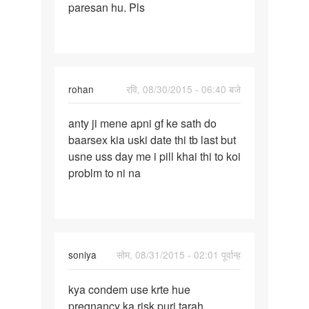
paresan hu. Pls
hasthmethun
se
rohan
रवि, 08/30/2015 - 06:40 बजे
पर्मालिंक
anty ji mene apni gf ke sath do
anty
baarsex kia uski date thi tb last but
ji
usne uss day me i pill khai thi to koi
mene
problm to ni na
apni
gf
ke
sath
soniya
सोम, 08/31/2015 - 02:01 पूर्वान्ह
पर्मालिंक
kya condem use krte hue
kya
pregnancy ka risk puri tarah
condem