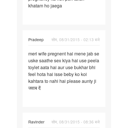
khatam ho jaega
use
krte
hue
Pradeep
सोम, 08/31/2015 - 02:13 बजे
पर्मालिंक
meri wife pregnent hai mene jab se
meri
uske saathe sex kiya hai use peela
wife
toylet aata hai aur use bukhar bhi
pregnent
feel hota hai isse beby ko koi
hai
kahtara to nahi hai please aunty ji
mene
जवाब दें
Ravinder
सोम, 08/31/2015 - 08:36 बजे