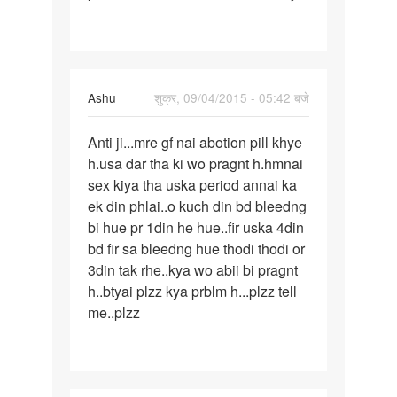
Ashu
शुक्र, 09/04/2015 - 05:42 बजे
पर्मालिंक
Anti ji...mre gf nai abotion pill khye
Anti
h.usa dar tha ki wo pragnt h.hmnai
ji...mre
sex kiya tha uska period annai ka
gf
ek din phlai..o kuch din bd bleedng
nai
bi hue pr 1din he hue..fir uska 4din
abotion
bd fir sa bleedng hue thodi thodi or
3din tak rhe..kya wo abii bi pragnt
h..btyai plzz kya prblm h...plzz tell
me..plzz