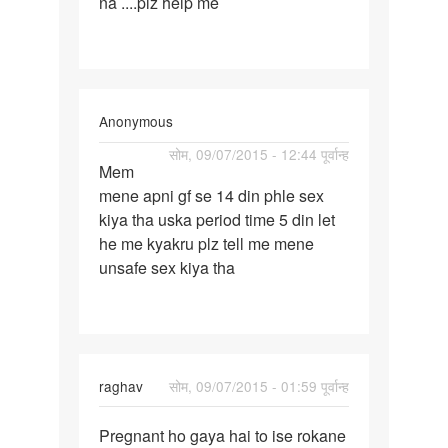
na ....plz help me
Anonymous
पर्मालिंक
सोम, 09/07/2015 - 12:44 पूर्वान्ह
Mem
Mem
mene apni gf se 14 din phle sex
mene
kiya tha uska period time 5 din let
apni
he me kyakru plz tell me mene
gf
unsafe sex kiya tha
se
14
din
raghav
सोम, 09/07/2015 - 01:59 पूर्वान्ह
पर्मालिंक
Pregnant ho gaya hai to ise rokane
Pregnant