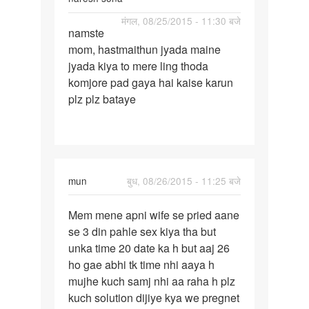
पर्मालिंक
मंगल, 08/25/2015 - 11:30 बजे
namste
namste
mom, hastmaithun jyada maine
mom,
jyada kiya to mere ling thoda
hastmaithun
komjore pad gaya hai kaise karun
jyada
plz plz bataye
mun
बुध, 08/26/2015 - 11:25 बजे
पर्मालिंक
Mem mene apni wife se pried aane
Mem
se 3 din pahle sex kiya tha but
mene
unka time 20 date ka h but aaj 26
apni
ho gae abhi tk time nhi aaya h
wife
mujhe kuch samj nhi aa raha h plz
se
kuch solution dijiye kya we pregnet
pried