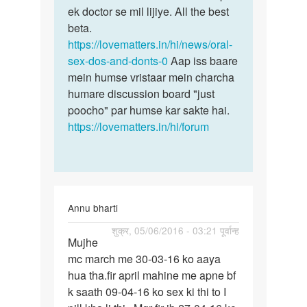
ek doctor se mil lijiye. All the best
beta.
https://lovematters.in/hi/news/oral-
sex-dos-and-donts-0
Aap iss baare
mein humse vristaar mein charcha
humare discussion board "just
poocho" par humse kar sakte hai.
https://lovematters.in/hi/forum
Annu bharti
पर्मालिंक
शुक्र, 05/06/2016 - 03:21 पूर्वान्ह
Mujhe
Mujhe
mc march me 30-03-16 ko aaya
mc
hua tha.fir april mahine me apne bf
march
k saath 09-04-16 ko sex ki thi to I
me