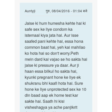
In
Auntyji
गुरु, 08/04/2016 - 01:04 बजे
reply
पर्मालिंक
to
Jaise ki hum humesha kehte hai ki
Jaise
mam
safe sex ke liye condom ka
ki
maine
istemaal kiya jata hai. Aur isse
hum
apni
saafed pani kehte hai, essa hona
humesha
gf
common baat hai, yeh kai mahilao
kehte
ke
ko hota hai so don't worry.Peth
period
mein dard kai vajao se ho sakta hai
by
jaise ki pressure ya daar. Aur ji
vikas
haan essa bilkul ho sakta hai,
pathak
kyunki pregnant hone ke liye ek
shukranu bhi kaafi hota hai. Sure
hone ke liye unprotected sex ke 10
din baad aap ek home test kar
sakte hai. Saath hi kisi
visheshagya ya ache panjikrit