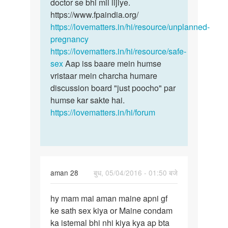
doctor se bhi mil lijiye.
https://www.fpaindia.org/
https://lovematters.in/hi/resource/unplanned-
pregnancy
https://lovematters.in/hi/resource/safe-
sex
Aap iss baare mein humse
vristaar mein charcha humare
discussion board "just poocho" par
humse kar sakte hai.
https://lovematters.in/hi/forum
aman 28
बुध, 05/04/2016 - 01:50 बजे
पर्मालिंक
hy mam mai aman maine apni gf
hy
ke sath sex kiya or Maine condam
mam
ka istemal bhi nhi kiya kya ap bta
mai