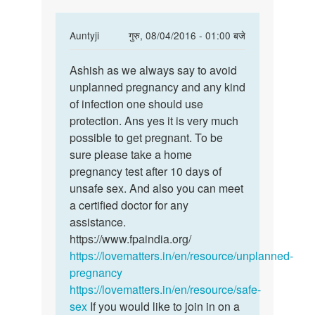
In
Auntyji
गुरु, 08/04/2016 - 01:00 बजे
reply
पर्मालिंक
to
Ashish as we always say to avoid
Ashish
we
unplanned pregnancy and any kind
as
had
of infection one should use
we
sex
protection. Ans yes it is very much
always
on
possible to get pregnant. To be
say
20
sure please take a home
to
April
pregnancy test after 10 days of
and
unsafe sex. And also you can meet
by
a certified doctor for any
ashish
assistance.
https://www.fpaindia.org/
https://lovematters.in/en/resource/unplanned-
pregnancy
https://lovematters.in/en/resource/safe-
sex
If you would like to join in on a