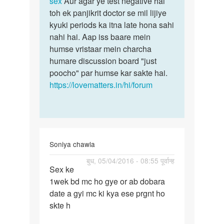
sex
Aur agar ye test negative hai
toh ek panjikrit doctor se mil lijiye
kyuki periods ka itna late hona sahi
nahi hai. Aap iss baare mein
humse vristaar mein charcha
humare discussion board "just
poocho" par humse kar sakte hai.
https://lovematters.in/hi/forum
Soniya chawla
पर्मालिंक
बुध, 05/04/2016 - 08:55 पूर्वान्ह
Sex ke
Sex
1wek bd mc ho gye or ab dobara
ke
date a gyi mc ki kya ese prgnt ho
1wek
skte h
bd
mc