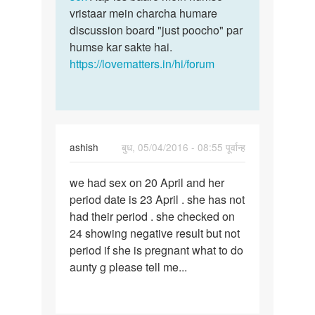
vristaar mein charcha humare
discussion board "just poocho" par
humse kar sakte hai.
https://lovematters.in/hi/forum
ashish
बुध, 05/04/2016 - 08:55 पूर्वान्ह
पर्मालिंक
we had sex on 20 April and her
we
period date is 23 April . she has not
had
had their period . she checked on
sex
24 showing negative result but not
on
period if she is pregnant what to do
20
aunty g please tell me...
April
and