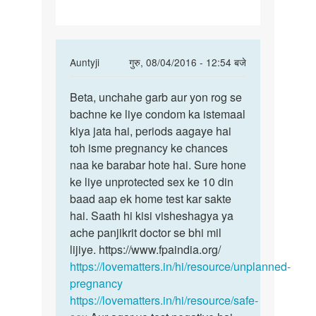
week
In
Auntyji
गुरु, 08/04/2016 - 12:54 बजे
reply
पर्मालिंक
to
Beta, unchahe garb aur yon rog se
Beta,
Mam
bachne ke liye condom ka istemaal
unchahe
main
kiya jata hai, periods aagaye hai
garb
sex
toh isme pregnancy ke chances
aur
krne
naa ke barabar hote hai. Sure hone
yon
ke
ke liye unprotected sex ke 10 din
1
baad aap ek home test kar sakte
week
hai. Saath hi kisi visheshagya ya
by
ache panjikrit doctor se bhi mil
Soniya
lijiye. https://www.fpaindia.org/
https://lovematters.in/hi/resource/unplanned-
pregnancy
https://lovematters.in/hi/resource/safe-