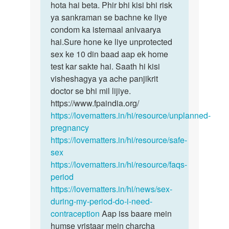
16
hota hai beta. Phir bhi kisi bhi risk
ko
ya sankraman se bachne ke liye
by
condom ka istemaal anivaarya
Annu
hai.Sure hone ke liye unprotected
bharti
sex ke 10 din baad aap ek home
test kar sakte hai. Saath hi kisi
visheshagya ya ache panjikrit
doctor se bhi mil lijiye.
https://www.fpaindia.org/
https://lovematters.in/hi/resource/unplanned-
pregnancy
https://lovematters.in/hi/resource/safe-
sex
https://lovematters.in/hi/resource/faqs-
period
https://lovematters.in/hi/news/sex-
during-my-period-do-i-need-
contraception
Aap iss baare mein
humse vristaar mein charcha