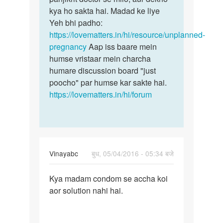
kya ho sakta hai. Madad ke liye
Yeh bhi padho:
https://lovematters.in/hi/resource/unplanned-
pregnancy
Aap iss baare mein
humse vristaar mein charcha
humare discussion board "just
poocho" par humse kar sakte hai.
https://lovematters.in/hi/forum
Vinayabc
बुध, 05/04/2016 - 05:34 बजे
पर्मालिंक
Kya madam condom se accha koi
Kya
aor solution nahi hai.
madam
condom
se