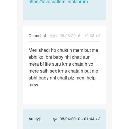
https://lovematters.in/hi/forum
Chanchal
शुक्र, 05/06/2016 - 10:08 बजे
पर्मालिंक
Meri shadi ho chuki h mem but me
Meri
abhi koi bhi baby nhi chati aur
shadi
mera bf life suru krna chata h vo
ho
mere sath sex krna chata h but me
chuki
abhi baby nhi chati plz mem help
h
mew
mem
but
In
Auntyji
गुरु, 08/04/2016 - 01:44 बजे
reply
पर्मालिंक