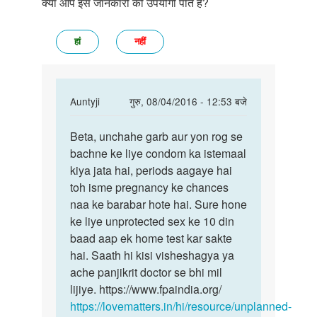
क्या आप इस जानकारी को उपयोगी पाते हैं?
हां
नहीं
In
Auntyji
गुरु, 08/04/2016 - 12:53 बजे
reply
पर्मालिंक
to
Beta, unchahe garb aur yon rog se
Beta,
Kya
bachne ke liye condom ka istemaal
unchahe
aesa
kiya jata hai, periods aagaye hai
garb
possible
toh isme pregnancy ke chances
aur
he
naa ke barabar hote hai. Sure hone
yon
ki
ke liye unprotected sex ke 10 din
by
baad aap ek home test kar sakte
Kiran
hai. Saath hi kisi visheshagya ya
chaturvedi
ache panjikrit doctor se bhi mil
lijiye. https://www.fpaindia.org/
https://lovematters.in/hi/resource/unplanned-