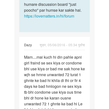
humare discussion board "just
poocho" par humse kar sakte hai.
https://lovematters.in/hi/forum
Dazy
शुक्र, 05/06/2016 - 05:34 पूर्वान्ह
पर्मालिंक
Mam....mai kuch hi din pahle apni
Mam....mai
girl fraind se sex kiya or condome
kuch
bhi use kiya or bad me sak hone ke
hi
wjh se hmne unwanted 72 turat 1
din
ghnte ke bad hi khila di thi or fir 4
pahle
days ke bad hmlogon ne sex kiya
tb bhi condome use kiya ous time
bhi dr hone ke karan ousne
unwanted 72 1 ghnte ke bad hi Le