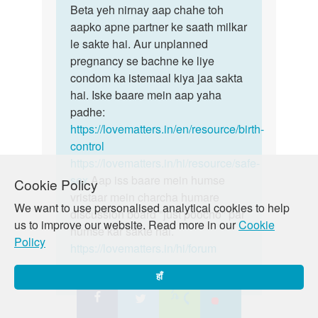
to
Beta yeh nirnay aap chahe toh
Beta
Meri
aapko apne partner ke saath milkar
yeh
shadi
le sakte hai. Aur unplanned
nirnay
ho
pregnancy se bachne ke liye
aap
chuki
condom ka istemaal kiya jaa sakta
chahe
h
hai. Iske baare mein aap yaha
toh
mem
padhe:
but
https://lovematters.in/en/resource/birth-
by
control
Chanchal
https://lovematters.in/hi/resource/safe-
sex
Aap iss baare mein humse
Cookie Policy
vristaar mein charcha humare
We want to use personalised analytical cookies to help
discussion board "just poocho" par
us to improve our website. Read more in our
Cookie
humse kar sakte hai.
Policy
https://lovematters.in/hi/forum
हाँ