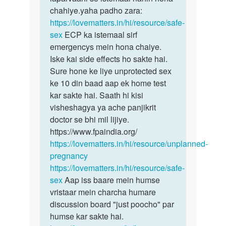
sath
chahiye.yaha padho zara:
28
https://lovematters.in/hi/resource/safe-
by
sex
ECP ka istemaal sirf
amit
emergencys mein hona chaiye.
verma
Iske kai side effects ho sakte hai.
Sure hone ke liye unprotected sex
ke 10 din baad aap ek home test
kar sakte hai. Saath hi kisi
visheshagya ya ache panjikrit
doctor se bhi mil lijiye.
https://www.fpaindia.org/
https://lovematters.in/hi/resource/unplanned-
pregnancy
https://lovematters.in/hi/resource/safe-
sex
Aap iss baare mein humse
vristaar mein charcha humare
discussion board "just poocho" par
humse kar sakte hai.