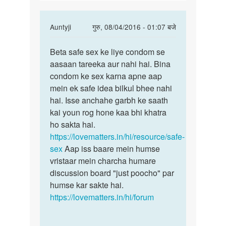
accha
koi
In
Auntyji
गुरु, 08/04/2016 - 01:07 बजे
reply
पर्मालिंक
to
Beta safe sex ke liye condom se
Beta
Kya
aasaan tareeka aur nahi hai. Bina
safe
madam
condom ke sex karna apne aap
sex
condom
mein ek safe idea bilkul bhee nahi
ke
se
hai. Isse anchahe garbh ke saath
liye
accha
kai youn rog hone kaa bhi khatra
condom
koi
ho sakta hai.
by
https://lovematters.in/hi/resource/safe-
Vinayabc
sex
Aap iss baare mein humse
vristaar mein charcha humare
discussion board "just poocho" par
humse kar sakte hai.
https://lovematters.in/hi/forum