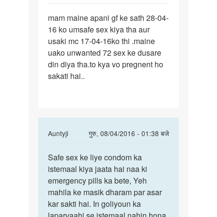
पर्मालिंक
mam maine apani gf ke sath 28-04-
mam
16 ko umsafe sex kiya tha aur
maine
usaki mc 17-04-16ko thi .maine
apani
uako unwanted 72 sex ke dusare
gf
din diya tha.to kya vo pregnent ho
ke
sakati hai..
sath
28
In
Auntyji
गुरु, 08/04/2016 - 01:38 बजे
reply
पर्मालिंक
to
Safe sex ke liye condom ka
Safe
mam
istemaal kiya jaata hai naa ki
sex
maine
emergency pills ka bete, Yeh
ke
apani
mahila ke masik dharam par asar
liye
gf
kar sakti hai. In goliyoun ka
condom
ke
laparvaahi se istemaal nahin hona
ka