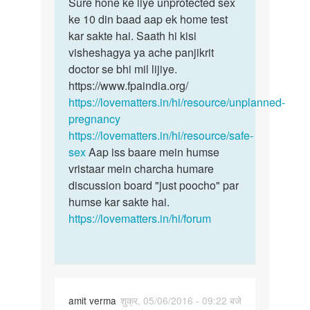
main
Sure hone ke liye unprotected sex
aapki
muje
ke 10 din baad aap ek home test
puri
btaye
kar sakte hai. Saath hi kisi
stithi
muje
visheshagya ya ache panjikrit
sex
doctor se bhi mil lijiye.
by
https://www.fpaindia.org/
Reena
https://lovematters.in/hi/resource/unplanned-
pregnancy
https://lovematters.in/hi/resource/safe-
sex
Aap iss baare mein humse
vristaar mein charcha humare
discussion board "just poocho" par
humse kar sakte hai.
https://lovematters.in/hi/forum
amit verma
शुक्र, 05/06/2016 - 09:22 बजे