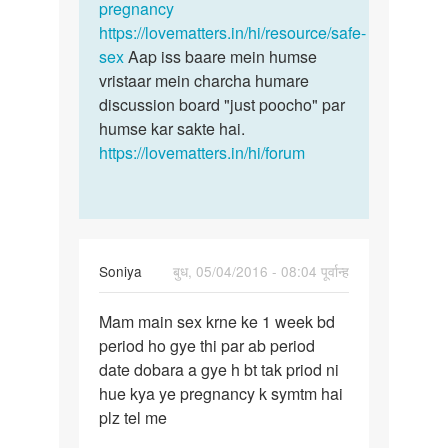
pregnancy
https://lovematters.in/hi/resource/safe-
sex
Aap iss baare mein humse
vristaar mein charcha humare
discussion board "just poocho" par
humse kar sakte hai.
https://lovematters.in/hi/forum
Soniya
बुध, 05/04/2016 - 08:04 पूर्वान्ह
पर्मालिंक
Mam main sex krne ke 1 week bd
Mam
period ho gye thi par ab period
main
date dobara a gye h bt tak priod ni
sex
hue kya ye pregnancy k symtm hai
krne
plz tel me
ke
1