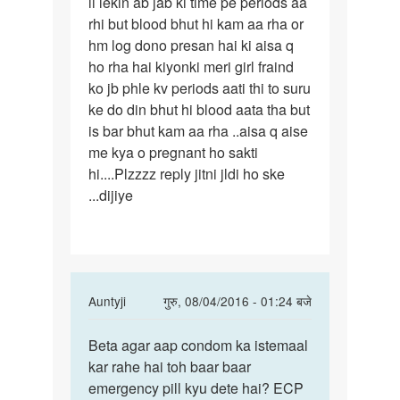
li lekin ab jab ki time pe periods aa
rhi but blood bhut hi kam aa rha or
hm log dono presan hai ki aisa q
ho rha hai kiyonki meri girl fraind
ko jb phle kv periods aati thi to suru
ke do din bhut hi blood aata tha but
is bar bhut kam aa rha ..aisa q aise
me kya o pregnant ho sakti
hi....Plzzzz reply jitni jldi ho ske
...dijiye
In
Auntyji
गुरु, 08/04/2016 - 01:24 बजे
reply
पर्मालिंक
to
Beta agar aap condom ka istemaal
Beta
Mam....mai
kar rahe hai toh baar baar
agar
kuch
emergency pill kyu dete hai? ECP
aap