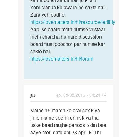
friend
Yoni Maitun ke dwara ho sakta hai.
hone
22
Zara yeh padho.
by
https://lovematters.in/hi/resource/fertility
Ankit
Aap iss baare mein humse vristaar
singh
mein charcha humare discussion
board "just poocho" par humse kar
sakte hai.
https://lovematters.in/hi/forum
jas
गुरु, 05/05/2016 - 04:24 बजे
पर्मालिंक
Maine 15 march ko oral sex kiya
Maine
jime maine sperm drink kiya tha
15
uske baad mujhe periods 5 din late
march
aaye.meri date bhi 28 april ki Thi
ko