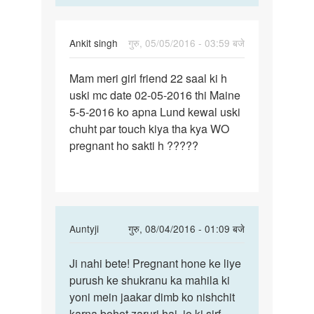
Ankit singh
गुरु, 05/05/2016 - 03:59 बजे
पर्मालिंक
Mam meri girl friend 22 saal ki h
Mam
uski mc date 02-05-2016 thi Maine
meri
5-5-2016 ko apna Lund kewal uski
girl
chuht par touch kiya tha kya WO
friend
pregnant ho sakti h ?????
22
In
Auntyji
गुरु, 08/04/2016 - 01:09 बजे
reply
पर्मालिंक
to
Ji nahi bete! Pregnant hone ke liye
Ji
Mam
purush ke shukranu ka mahila ki
nahi
meri
yoni mein jaakar dimb ko nishchit
bete!
girl
karna bohot zaruri hai. jo ki sirf
Pregnant