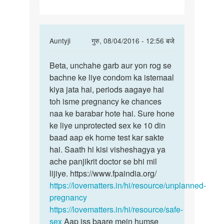
ho
gye
or
In
Auntyji
गुरु, 08/04/2016 - 12:56 बजे
reply
पर्मालिंक
to
Beta, unchahe garb aur yon rog se
Beta,
Sex
bachne ke liye condom ka istemaal
unchahe
ke
kiya jata hai, periods aagaye hai
garb
1wek
toh isme pregnancy ke chances
aur
bd
naa ke barabar hote hai. Sure hone
yon
mc
ke liye unprotected sex ke 10 din
ho
baad aap ek home test kar sakte
gye
hai. Saath hi kisi visheshagya ya
or
ache panjikrit doctor se bhi mil
by
lijiye. https://www.fpaindia.org/
Soniya
https://lovematters.in/hi/resource/unplanned-
chawla
pregnancy
https://lovematters.in/hi/resource/safe-
sex
Aap iss baare mein humse