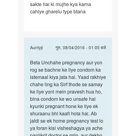
sakte hai ki mujhe kya karna
aman
cahiye gharelu type btana
maine
apni
gf
In
Auntyji
गुरु, 08/04/2016 - 01:05 बजे
reply
पर्मालिंक
to
Beta Unchahe pregnancy aur yon
Beta
hy
rog se bachne ke liye condom ka
Unchahe
mam
istemaal kiya jata hai. Yaad rakhiye
pregnancy
mai
chahe ling ka Sirf thode se samay
aur
aman
ke liye yoni mein pravesh hua ho,
maine
bina condom ke wo unsafe hai
apni
kyunki pregnant hone ke liye ek
gf
shuraanu bhi kaafi hota hai. Ab
by
jaldi se ek home pregnancy test lo
aman
ya foran kisi visheshagya ya ache
28
panjikrit doctor se milo, aur dekho