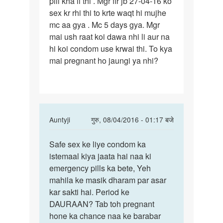
pill kha li thi . Mgr fir jb 27-04-16 ko
30-
sex kr rhi thi to krte waqt hi mujhe
03-
mc aa gya . Mc 5 days gya. Mgr
16
mai ush raat koi dawa nhi li aur na
ko
hi koi condom use krwai thi. To kya
mai pregnant ho jaungi ya nhi?
In
Auntyji
गुरु, 08/04/2016 - 01:17 बजे
reply
पर्मालिंक
to
Safe sex ke liye condom ka
Safe
Mujhe
istemaal kiya jaata hai naa ki
sex
mc
emergency pills ka bete, Yeh
ke
march
mahila ke masik dharam par asar
liye
me
kar sakti hai. Period ke
condom
30-
DAURAAN? Tab toh pregnant
ka
03-
hone ka chance naa ke barabar