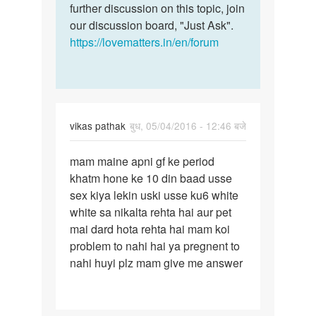
further discussion on this topic, join
our discussion board, "Just Ask".
https://lovematters.in/en/forum
vikas pathak
बुध, 05/04/2016 - 12:46 बजे
पर्मालिंक
mam maine apni gf ke period
mam
khatm hone ke 10 din baad usse
maine
sex kiya lekin uski usse ku6 white
apni
white sa nikalta rehta hai aur pet
gf
mai dard hota rehta hai mam koi
ke
problem to nahi hai ya pregnent to
period
nahi huyi plz mam give me answer