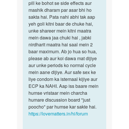
hi
pill ke bohot se side effects aur
condom
din
mashik dharam par asar bhi ho
ka
pahle
sakta hai. Pata nahi abhi tak aap
by
yeh goli kitni baar de chuke hai,
Dazy
unke shareer mein kitni maatra
mein dawa jaa chuki hai , jabki
nirdharit maatra hai saal mein 2
baar maximum. Ab jo hua so hua,
please ab aur koi dawa mat dijiye
aur unke periods ko normal cycle
mein aane dijiye. Aur safe sex ke
liye condom ka istemaal kijiye aur
ECP ka NAHI. Aap iss baare mein
humse vristaar mein charcha
humare discussion board "just
poocho" par humse kar sakte hai.
https://lovematters.in/hi/forum