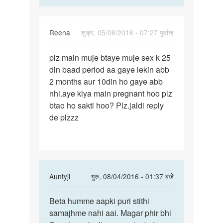
Reena
शुक्र, 05/06/2016 - 07:27 पूर्वान्ह
पर्मालिंक
plz main muje btaye muje sex k 25
plz
din baad period aa gaye lekin abb
main
2 months aur 10din ho gaye abb
muje
nhi.aye kiya main pregnant hoo plz
btaye
btao ho sakti hoo? Plz.jaldi reply
muje
de plzzz
sex
In
Auntyji
गुरु, 08/04/2016 - 01:37 बजे
reply
पर्मालिंक
to
Beta humme aapki puri stithi
Beta
plz
samajhme nahi aai. Magar phir bhi
humme