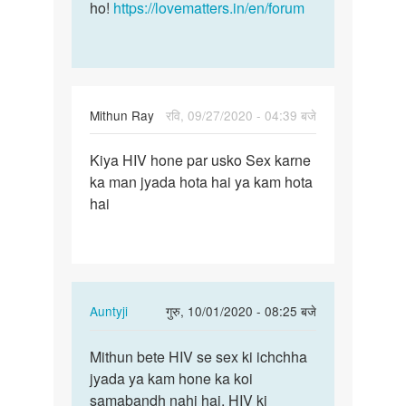
ho!
https://lovematters.in/en/forum
Mithun Ray
रवि, 09/27/2020 - 04:39 बजे
पर्मालिंक
Kiya HIV hone par usko Sex karne
Kiya
ka man jyada hota hai ya kam hota
HIV
hai
hone
par
usko
Sex…
In
Auntyji
गुरु, 10/01/2020 - 08:25 बजे
reply
पर्मालिंक
to
Mithun bete HIV se sex ki ichchha
Mithun
Kiya
jyada ya kam hone ka koi
bete
HIV
samabandh nahi hai. HIV ki
HIV