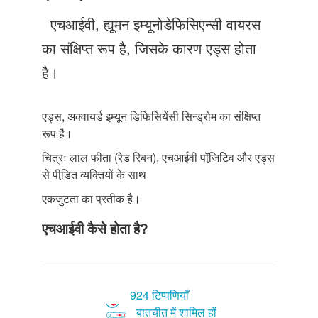
Just Poocho
एचआईवी, ह्यूमन इम्यूनोडेफिसिएन्सी वायरस
संपर्क करें
का संक्षिप्त रूप है, जिसके कारण एड्स होता
है।
एड्स, अक्वायर्ड इम्यून डिफिसियेंसी सिन्ड्रोम का संक्षिप्त
रूप है।
चित्रः लाल फीता (रेड रिबन), एचआईवी पॉजि़टिव और एड्स
से पीडि़त व्यक्तियों के साथ
एकजुटता का प्रतीक है।
एचआईवी कैसे होता है?
924 टिप्पणियाँ
बातचीत में शामिल हों