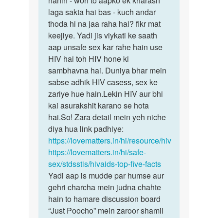
nahin - woh to aapko ek kharash
kise
laga sakta hai bas - kuch andar
nakhoon
hiv
thoda hi na jaa raha hai? fikr mat
ka
pesant
keejiye. Yadi jis viykati ke saath
koi…
ke
aap unsafe sex kar rahe hain use
nakun…
HIV hai toh HIV hone ki
by
sambhavna hai. Duniya bhar mein
Rajesh
sabse adhik HIV casess, sex ke
zariye hue hain.Lekin HIV aur bhi
kai asurakshit karano se hota
hai.So! Zara detail mein yeh niche
diya hua link padhiye:
https://lovematters.in/hi/resource/hiv
https://lovematters.in/hi/safe-
sex/stdsstis/hivaids-top-five-facts
Yadi aap is mudde par humse aur
gehri charcha mein judna chahte
hain to hamare discussion board
“Just Poocho” mein zaroor shamil