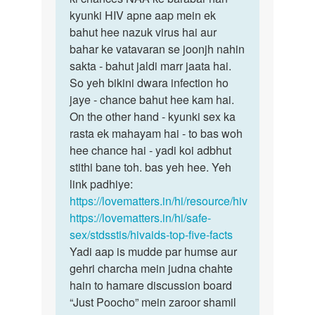
ji
kyunki HIV apne aap mein ek
iska
Mene
bahut hee nazuk virus hai aur
jawab
aapse
bahar ke vatavaran se joonjh nahin
woh
pucha…
sakta - bahut jaldi marr jaata hai.
hee…
by
So yeh bikini dwara infection ho
Rakesh
jaye - chance bahut hee kam hai.
On the other hand - kyunki sex ka
rasta ek mahayam hai - to bas woh
hee chance hai - yadi koi adbhut
stithi bane toh. bas yeh hee. Yeh
link padhiye:
https://lovematters.in/hi/resource/hiv
https://lovematters.in/hi/safe-
sex/stdsstis/hivaids-top-five-facts
Yadi aap is mudde par humse aur
gehri charcha mein judna chahte
hain to hamare discussion board
“Just Poocho” mein zaroor shamil