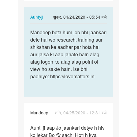
ko
lekar…
In
Auntyji
शुक्र, 04/24/2020 - 05:54 बजे
reply
पर्मालिंक
to
Mandeep beta hum job bhi jaankari
Mandeep
Anuti
dete hai wo research, training aur
beta
ji
shikshan ke aadhar par hota hai
hum
aapko
aur jaisa ki aap janate hain alag
job
hiv
alag logon ke alag alag point of
bhi…
ko
view ho sakte hain. Ise bhi
lekar…
padhiye: https://lovematters.in
by
Mandeep
Mandeep
शनि, 04/25/2020 - 12:31 बजे
पर्मालिंक
Aunti ji aap Jo jaankari detye h hiv
Aunti
ko lekar Bo 💯 sachi Hoti h kya
ji