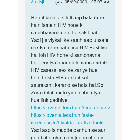
In
Auntyji
शुक्र, 05/22/2020 - 07:07 बजे
reply
पर्मालिंक
to
Rahul bete jo sthiti aap bata rahe
Rahul
Medam
hain ismein HIV hone ki
bete
ji
sambhavana nahi ho sakti hai.
jo
kya
Yadi jis viykati ke saath aap unsafe
sthiti
hiv
sex kar rahe hain use HIV Positive
aap…
kapdo
hai toh HIV hone ki sambhavna
NAA…
hai. Duniya bhar mein sabse adhik
by
HIV casess, sex ke zariye hue
Rahul
hain.Lekin HIV aur bhi kai
asurakshit karano se hota hai.So!
Zara detail mein yeh niche diya
hua link padhiye:
https://lovematters.in/hi/resource/hiv
https://lovematters.in/hi/safe-
sex/stdsstis/hivaids-top-five-facts
Yadi aap is mudde par humse aur
gehri charcha mein judna chahte