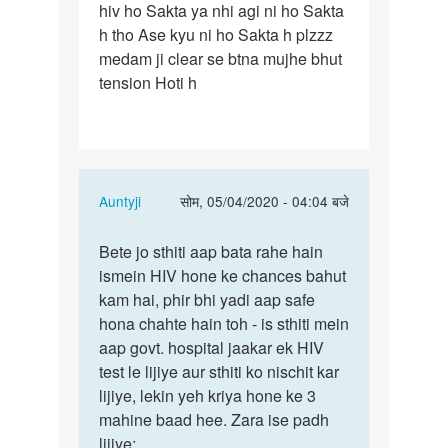
hiv ho Sakta ya nhi agi ni ho Sakta
h tho Ase kyu ni ho Sakta h plzzz
medam ji clear se btna mujhe bhut
tension Hoti h
In
Auntyji
सोम, 05/04/2020 - 04:04 बजे
reply
पर्मालिंक
to
Bete jo sthiti aap bata rahe hain
Bete
Medam
ismein HIV hone ke chances bahut
jo
ji
kam hai, phir bhi yadi aap safe
sthiti
Mene
hona chahte hain toh - is sthiti mein
aap
ek
aap govt. hospital jaakar ek HIV
bata
ladki
test le lijiye aur sthiti ko nischit kar
rahe…
se…
lijiye, lekin yeh kriya hone ke 3
by
mahine baad hee. Zara ise padh
Rajesh
lijiye: