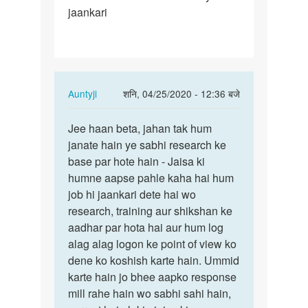
jaankari
aap
Jo
jaankari…
In
Auntyji
शनि, 04/25/2020 - 12:36 बजे
reply
पर्मालिंक
to
Jee haan beta, jahan tak hum
Jee
Aunti
janate hain ye sabhi research ke
haan
ji
base par hote hain - Jaisa ki
beta,
aap
humne aapse pahle kaha hai hum
jahan
Jo
job hi jaankari dete hai wo
tak
jaankari…
research, training aur shikshan ke
hum…
by
aadhar par hota hai aur hum log
Mandeep
alag alag logon ke point of view ko
dene ko koshish karte hain. Ummid
karte hain jo bhee aapko response
mill rahe hain wo sabhi sahi hain,