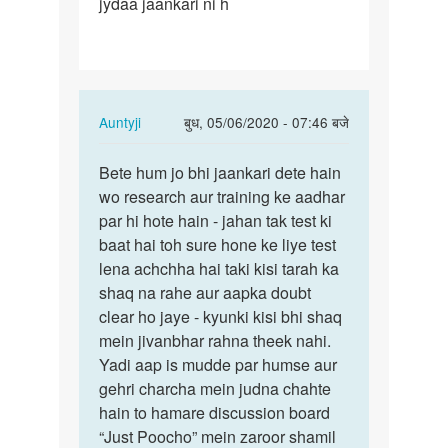
jydaa jaankari ni h
rhe
ho
Ase…
In
Auntyji
बुध, 05/06/2020 - 07:46 बजे
reply
पर्मालिंक
to
Bete hum jo bhi jaankari dete hain
Bete
Medam
wo research aur training ke aadhar
hum
ji
par hi hote hain - jahan tak test ki
jo
aap
baat hai toh sure hone ke liye test
bhi
bol
lena achchha hai taki kisi tarah ka
jaankari…
rhe
shaq na rahe aur aapka doubt
ho
clear ho jaye - kyunki kisi bhi shaq
Ase…
mein jivanbhar rahna theek nahi.
by
Yadi aap is mudde par humse aur
Rakesh
gehri charcha mein judna chahte
hain to hamare discussion board
“Just Poocho” mein zaroor shamil