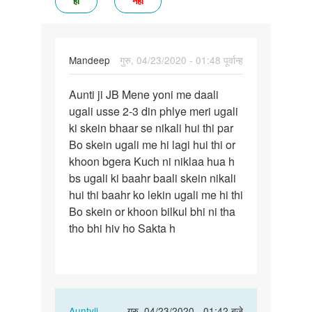
हां
नहीं
Mandeep
गुरु, 04/23/2020 - 01:48 पूर्वान्ह
पर्मालिंक
Aunti ji JB Mene yoni me daali
Aunti
ugali usse 2-3 din phlye meri ugali
ji
ki skein bhaar se nikali hui thi par
JB
Bo skein ugali me hi lagi hui thi or
Mene
khoon bgera Kuch ni niklaa hua h
yoni
bs ugali ki baahr baali skein nikali
me…
hui thi baahr ko lekin ugali me hi thi
Bo skein or khoon bilkul bhi ni tha
tho bhi hiv ho Sakta h
In
Auntyji
गुरु, 04/23/2020 - 01:42 बजे