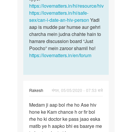
https://lovematters.in/hi/resource/hiv
https://lovematters.in/hi/safe-
sex/can-i-date-an-hiv-person
Yadi
aap is mudde par humse aur gehri
charcha mein judna chahte hain to
hamare discussion board “Just
Poocho” mein zaroor shamil ho!
https://lovematters.in/en/forum
Rakesh
मंगल, 05/05/2020 - 07:53 बजे
पर्मालिंक
Medam ji aap bol rhe ho Ase hiv
Medam
hone ke Kam chance h or fir bol
ji
rhe ho ki doctor ke pass jaao eska
aap
matlb ye h aapko bhi es baarye me
bol