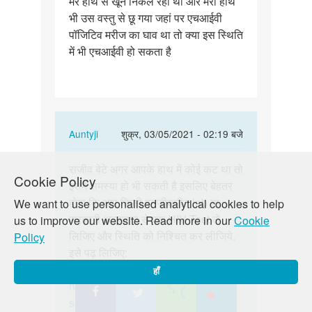
मेरे हाथ से खून निकल रहा था और मेरा हाथ
पॉजिटिव
भी उस वस्तु से छू गया जहां पर एचआईवी
मरीज…
पॉजिटिव मरीज का घाव था तो क्या इस स्थिति
में भी एचआईवी हो सकता है
In
Auntyji
शुक्र, 03/05/2021 - 02:19 बजे
reply
पर्मालिंक
to
राजीव बेटे अगर आपके हाथ में कोई कट था तो
राजीव
Cookie Policy
एक
इसमें समस्या हो भी सकती है इसलिए बेहतर
बेटे
बार
होगा कि आप किसी पनजीक्रीत lab या
We want to use personalised analytical cookies to help
अगर
एचआईवी
सरकारी अस्पताल से एक HIV Test ले
us to improve our website. Read more in our
Cookie
आपके
पॉजिटिव
लिजिए और स्थिति को निश्चित कर लीजिये.
Policy
हाथ
मरीज…
इसे पढ़ लिजिए:
में…
by
https://lovematters.in/hi/resource/hiv
हाँ
Rajeev
https://lovematters.in/hi/safe-
sex/stdsstis/hivaids-top-five-facts