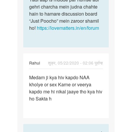
gehri charcha mein judna chahte
hain to hamare discussion board
“Just Poocho” mein zaroor shamil
ho!
https://lovematters.in/en/forum
Rahul
शुक्र, 05/22/2020 - 02:06 पूर्वान्ह
पर्मालिंक
Medam ji kya hiv kapdo NAA
Medam
kholye or sex Karne or veerya
ji
kapdo me hi nikal jaaye tho kya hiv
kya
ho Sakta h
hiv
kapdo
NAA…