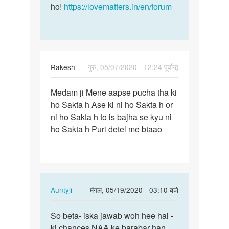
ho!
https://lovematters.in/en/forum
Rakesh
गुरु, 05/07/2020 - 12:24 पूर्वान्ह
पर्मालिंक
Medam ji Mene aapse pucha tha ki
Medam
ho Sakta h Ase ki ni ho Sakta h or
ji
ni ho Sakta h to is bajha se kyu ni
Mene
ho Sakta h Puri detel me btaao
aapse
pucha…
In
Auntyji
मंगल, 05/19/2020 - 03:10 बजे
reply
पर्मालिंक
to
So beta- iska jawab woh hee hai -
So
Medam
ki chances NAA ke barabar han
beta-