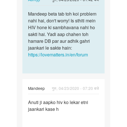
reply
पर्मालिंक
to
Mandeep beta tab toh koi problem
Mandeep
Aunti
nahi hai, don't worry! Is sthiti mein
beta
ji
HIV hone ki sambhavana nahi ho
tab
JB
sakti hai. Yadi aap chahen toh
toh
Mene
hamare DB par aur adhik gahri
koi…
yoni
jaankari le sakte hain:
me…
https://lovematters.in/en/forum
by
Mandeep
Mandeep
गुरु, 04/23/2020 - 07:20 बजे
पर्मालिंक
Anuti ji aapko hiv ko lekar etni
Anuti
jaankari kase h
ji
aapko
hiv