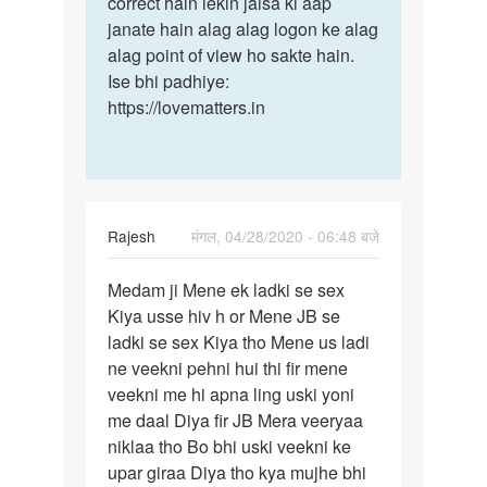
correct hain lekin jaisa ki aap
janate hain alag alag logon ke alag
alag point of view ho sakte hain.
Ise bhi padhiye:
https://lovematters.in
Rajesh
मंगल, 04/28/2020 - 06:48 बजे
पर्मालिंक
Medam ji Mene ek ladki se sex
Medam
Kiya usse hiv h or Mene JB se
ji
ladki se sex Kiya tho Mene us ladi
Mene
ne veekni pehni hui thi fir mene
ek
veekni me hi apna ling uski yoni
ladki
me daal Diya fir JB Mera veeryaa
se…
niklaa tho Bo bhi uski veekni ke
upar giraa Diya tho kya mujhe bhi