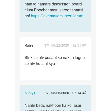
hain to hamare discussion board
“Just Poocho” mein zaroor shamil
ho!
https://lovematters.in/en/forum
Rajesh
शनि, 08/22/2020 - 12:31 बजे
पर्मालिंक
Sir kise hiv pesant ke nakun lagne
Sir
se hiv hota hi kya
kise
hiv
pesant
ke
nakun…
In
Auntyji
मंगल, 08/25/2020 - 07:14 बजे
reply
पर्मालिंक
to
Nahin beta, nakhoon ka koi asar
Nahin
Sir
beta,