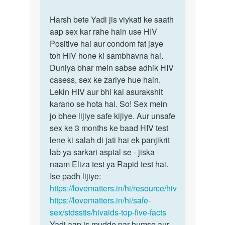
reply
पर्मालिंक
to
Harsh bete Yadi jis viykati ke saath
Harsh
mine
aap sex kar rahe hain use HIV
bete
ek
Positive hai aur condom fat jaye
Yadi
boy
toh HIV hone ki sambhavna hai.
jis
ke
Duniya bhar mein sabse adhik HIV
viykati…
sath
casess, sex ke zariye hue hain.
sex
Lekin HIV aur bhi kai asurakshit
kiya…
karano se hota hai. So! Sex mein
by
jo bhee lijiye safe kijiye. Aur unsafe
Harsh
sex ke 3 months ke baad HIV test
T
lene ki salah di jati hai ek panjikrit
p
lab ya sarkari asptal se - jiska
naam Eliza test ya Rapid test hai.
Ise padh lijiye:
https://lovematters.in/hi/resource/hiv
https://lovematters.in/hi/safe-
sex/stdsstis/hivaids-top-five-facts
Yadi aap is mudde par humse aur