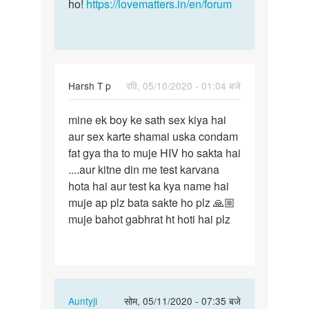
ho!
https://lovematters.in/en/forum
Harsh T p
रवि, 05/10/2020 - 01:04 बजे
पर्मालिंक
mine ek boy ke sath sex kiya hai
mine
aur sex karte shamai uska condam
ek
fat gya tha to muje HIV ho sakta hai
boy
....aur kitne din me test karvana
ke
hota hai aur test ka kya name hai
sath
muje ap plz bata sakte ho plz 🙏🏼
sex
muje bahot gabhrat ht hoti hai plz
kiya…
In
Auntyji
सोम, 05/11/2020 - 07:35 बजे