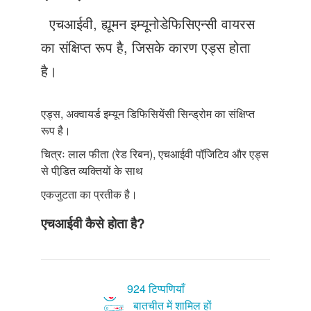
Just Poocho
एचआईवी, ह्यूमन इम्यूनोडेफिसिएन्सी वायरस
संपर्क करें
का संक्षिप्त रूप है, जिसके कारण एड्स होता
है।
एड्स, अक्वायर्ड इम्यून डिफिसियेंसी सिन्ड्रोम का संक्षिप्त
रूप है।
चित्रः लाल फीता (रेड रिबन), एचआईवी पॉजि़टिव और एड्स
से पीडि़त व्यक्तियों के साथ
एकजुटता का प्रतीक है।
एचआईवी कैसे होता है?
924 टिप्पणियाँ
बातचीत में शामिल हों