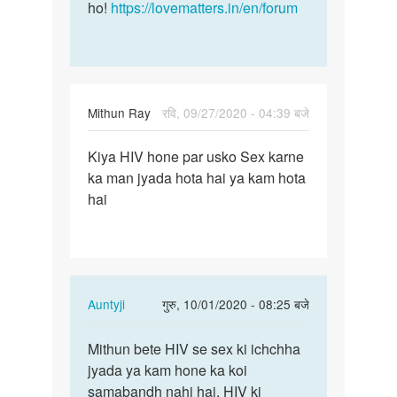
ho!
https://lovematters.in/en/forum
Mithun Ray
रवि, 09/27/2020 - 04:39 बजे
पर्मालिंक
Kiya HIV hone par usko Sex karne
Kiya
ka man jyada hota hai ya kam hota
HIV
hai
hone
par
usko
Sex…
In
Auntyji
गुरु, 10/01/2020 - 08:25 बजे
reply
पर्मालिंक
to
Mithun bete HIV se sex ki ichchha
Mithun
Kiya
jyada ya kam hone ka koi
bete
HIV
samabandh nahi hai. HIV ki
HIV