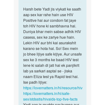
reply
पर्मालिंक
to
Harsh bete Yadi jis viykati ke saath
Harsh
mine
aap sex kar rahe hain use HIV
bete
ek
Positive hai aur condom fat jaye
Yadi
boy
toh HIV hone ki sambhavna hai.
jis
ke
Duniya bhar mein sabse adhik HIV
viykati…
sath
casess, sex ke zariye hue hain.
sex
Lekin HIV aur bhi kai asurakshit
kiya…
karano se hota hai. So! Sex mein
by
jo bhee lijiye safe kijiye. Aur unsafe
Harsh
sex ke 3 months ke baad HIV test
T
lene ki salah di jati hai ek panjikrit
p
lab ya sarkari asptal se - jiska
naam Eliza test ya Rapid test hai.
Ise padh lijiye:
https://lovematters.in/hi/resource/hiv
https://lovematters.in/hi/safe-
sex/stdsstis/hivaids-top-five-facts
Yadi aap is mudde par humse aur