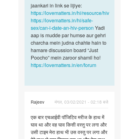
hone
jaankari in link se lijiye:
se
par
https://lovematters.in/hi/resource/hiv
sex
usko
https://lovematters.in/hi/safe-
ki…
Sex…
sex/can-i-date-an-hiv-person
Yadi
by
aap is mudde par humse aur gehri
Mithun
charcha mein judna chahte hain to
Ray
hamare discussion board “Just
Poocho” mein zaroor shamil ho!
https://lovematters.in/en/forum
Rajeev
मंगल, 03/02/2021 - 02:18 बजे
पर्मालिंक
एक बार एचआईवी पॉजिटिव मरीज के हाथ में
एक
घाव था और वह घाव किसी वस्तु पर लगा और
बार
उसी टाइम मेरा हाथ भी उस वस्तु पर लगा और
एचआईवी