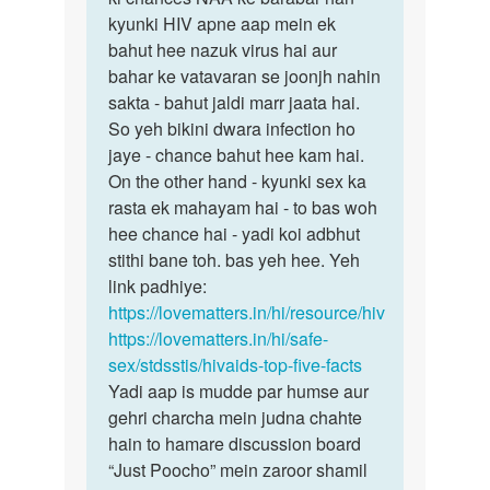
ji
kyunki HIV apne aap mein ek
iska
Mene
bahut hee nazuk virus hai aur
jawab
aapse
bahar ke vatavaran se joonjh nahin
woh
pucha…
sakta - bahut jaldi marr jaata hai.
hee…
by
So yeh bikini dwara infection ho
Rakesh
jaye - chance bahut hee kam hai.
On the other hand - kyunki sex ka
rasta ek mahayam hai - to bas woh
hee chance hai - yadi koi adbhut
stithi bane toh. bas yeh hee. Yeh
link padhiye:
https://lovematters.in/hi/resource/hiv
https://lovematters.in/hi/safe-
sex/stdsstis/hivaids-top-five-facts
Yadi aap is mudde par humse aur
gehri charcha mein judna chahte
hain to hamare discussion board
“Just Poocho” mein zaroor shamil