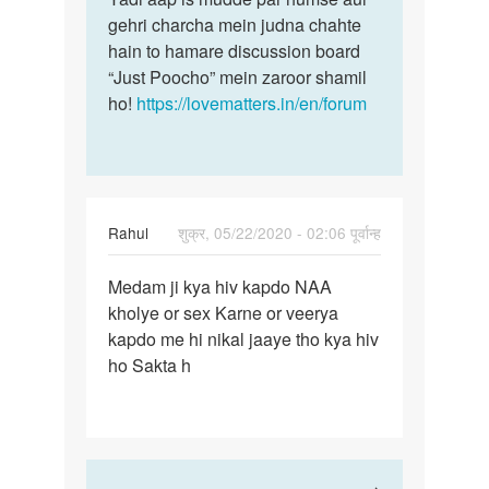
gehri charcha mein judna chahte
hain to hamare discussion board
“Just Poocho” mein zaroor shamil
ho!
https://lovematters.in/en/forum
Rahul
शुक्र, 05/22/2020 - 02:06 पूर्वान्ह
पर्मालिंक
Medam ji kya hiv kapdo NAA
Medam
kholye or sex Karne or veerya
ji
kapdo me hi nikal jaaye tho kya hiv
kya
ho Sakta h
hiv
kapdo
NAA…