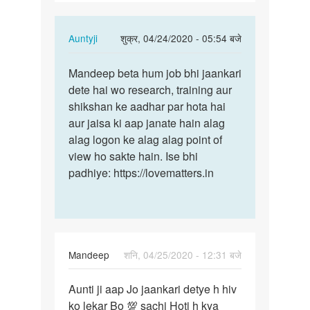
ko
lekar…
In
Auntyji
शुक्र, 04/24/2020 - 05:54 बजे
reply
पर्मालिंक
to
Mandeep beta hum job bhi jaankari
Mandeep
Anuti
dete hai wo research, training aur
beta
ji
shikshan ke aadhar par hota hai
hum
aapko
aur jaisa ki aap janate hain alag
job
hiv
alag logon ke alag alag point of
bhi…
ko
view ho sakte hain. Ise bhi
lekar…
padhiye: https://lovematters.in
by
Mandeep
Mandeep
शनि, 04/25/2020 - 12:31 बजे
पर्मालिंक
Aunti ji aap Jo jaankari detye h hiv
Aunti
ko lekar Bo 💯 sachi Hoti h kya
ji