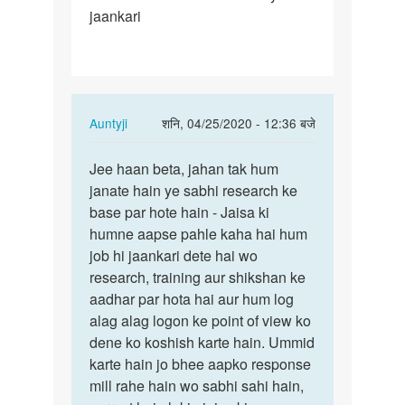
jaankari
aap
Jo
jaankari…
In
Auntyji
शनि, 04/25/2020 - 12:36 बजे
reply
पर्मालिंक
to
Jee haan beta, jahan tak hum
Jee
Aunti
janate hain ye sabhi research ke
haan
ji
base par hote hain - Jaisa ki
beta,
aap
humne aapse pahle kaha hai hum
jahan
Jo
job hi jaankari dete hai wo
tak
jaankari…
research, training aur shikshan ke
hum…
by
aadhar par hota hai aur hum log
Mandeep
alag alag logon ke point of view ko
dene ko koshish karte hain. Ummid
karte hain jo bhee aapko response
mill rahe hain wo sabhi sahi hain,