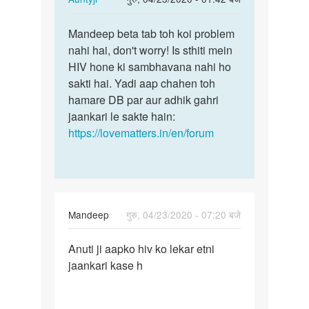
reply
पर्मालिंक
to
Mandeep beta tab toh koi problem
Mandeep
Aunti
nahi hai, don't worry! Is sthiti mein
beta
ji
HIV hone ki sambhavana nahi ho
tab
JB
sakti hai. Yadi aap chahen toh
toh
Mene
hamare DB par aur adhik gahri
koi…
yoni
jaankari le sakte hain:
me…
https://lovematters.in/en/forum
by
Mandeep
Mandeep
गुरु, 04/23/2020 - 07:20 बजे
पर्मालिंक
Anuti ji aapko hiv ko lekar etni
Anuti
jaankari kase h
ji
aapko
hiv