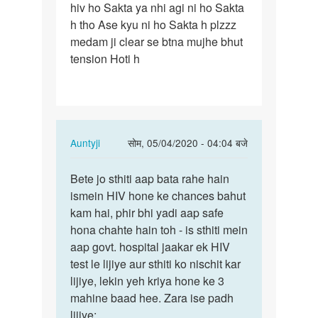
hiv ho Sakta ya nhi agi ni ho Sakta
h tho Ase kyu ni ho Sakta h plzzz
medam ji clear se btna mujhe bhut
tension Hoti h
In
Auntyji
सोम, 05/04/2020 - 04:04 बजे
reply
पर्मालिंक
to
Bete jo sthiti aap bata rahe hain
Bete
Medam
ismein HIV hone ke chances bahut
jo
ji
kam hai, phir bhi yadi aap safe
sthiti
Mene
hona chahte hain toh - is sthiti mein
aap
ek
aap govt. hospital jaakar ek HIV
bata
ladki
test le lijiye aur sthiti ko nischit kar
rahe…
se…
lijiye, lekin yeh kriya hone ke 3
by
mahine baad hee. Zara ise padh
Rajesh
lijiye: