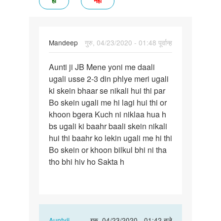
हां
नहीं
Mandeep
गुरु, 04/23/2020 - 01:48 पूर्वान्ह
पर्मालिंक
Aunti ji JB Mene yoni me daali
Aunti
ugali usse 2-3 din phlye meri ugali
ji
ki skein bhaar se nikali hui thi par
JB
Bo skein ugali me hi lagi hui thi or
Mene
khoon bgera Kuch ni niklaa hua h
yoni
bs ugali ki baahr baali skein nikali
me…
hui thi baahr ko lekin ugali me hi thi
Bo skein or khoon bilkul bhi ni tha
tho bhi hiv ho Sakta h
In
Auntyji
गुरु, 04/23/2020 - 01:42 बजे