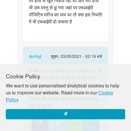
मेरे हाथ से खून निकल रहा था और मेरा हाथ
पॉजिटिव
भी उस वस्तु से छू गया जहां पर एचआईवी
मरीज…
पॉजिटिव मरीज का घाव था तो क्या इस स्थिति
में भी एचआईवी हो सकता है
In
Auntyji
शुक्र, 03/05/2021 - 02:19 बजे
reply
पर्मालिंक
to
राजीव बेटे अगर आपके हाथ में कोई कट था तो
राजीव
Cookie Policy
एक
इसमें समस्या हो भी सकती है इसलिए बेहतर
बेटे
बार
होगा कि आप किसी पनजीक्रीत lab या
We want to use personalised analytical cookies to help
अगर
एचआईवी
सरकारी अस्पताल से एक HIV Test ले
us to improve our website. Read more in our
Cookie
आपके
पॉजिटिव
लिजिए और स्थिति को निश्चित कर लीजिये.
Policy
हाथ
मरीज…
इसे पढ़ लिजिए:
में…
by
https://lovematters.in/hi/resource/hiv
हाँ
Rajeev
https://lovematters.in/hi/safe-
sex/stdsstis/hivaids-top-five-facts