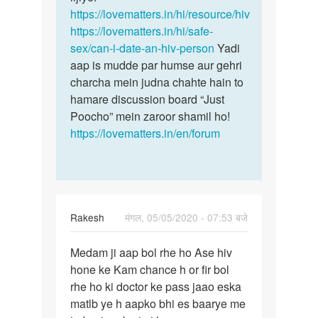
https://lovematters.in/hi/resource/hiv
https://lovematters.in/hi/safe-
sex/can-i-date-an-hiv-person
Yadi
aap is mudde par humse aur gehri
charcha mein judna chahte hain to
hamare discussion board “Just
Poocho” mein zaroor shamil ho!
https://lovematters.in/en/forum
Rakesh
मंगल, 05/05/2020 - 07:53 बजे
पर्मालिंक
Medam ji aap bol rhe ho Ase hiv
Medam
hone ke Kam chance h or fir bol
ji
rhe ho ki doctor ke pass jaao eska
aap
matlb ye h aapko bhi es baarye me
bol