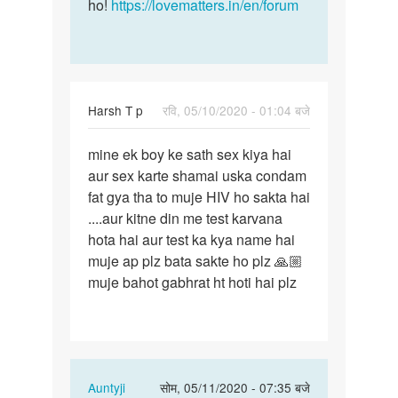
ho!
https://lovematters.in/en/forum
Harsh T p
रवि, 05/10/2020 - 01:04 बजे
पर्मालिंक
mine ek boy ke sath sex kiya hai
mine
aur sex karte shamai uska condam
ek
fat gya tha to muje HIV ho sakta hai
boy
....aur kitne din me test karvana
ke
hota hai aur test ka kya name hai
sath
muje ap plz bata sakte ho plz 🙏🏼
sex
muje bahot gabhrat ht hoti hai plz
kiya…
In
Auntyji
सोम, 05/11/2020 - 07:35 बजे