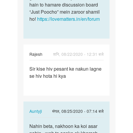
hain to hamare discussion board
“Just Poocho” mein zaroor shamil
ho!
https://lovematters.in/en/forum
Rajesh
शनि, 08/22/2020 - 12:31 बजे
पर्मालिंक
Sir kise hiv pesant ke nakun lagne
Sir
se hiv hota hi kya
kise
hiv
pesant
ke
nakun…
In
Auntyji
मंगल, 08/25/2020 - 07:14 बजे
reply
पर्मालिंक
to
Nahin beta, nakhoon ka koi asar
Nahin
Sir
beta,