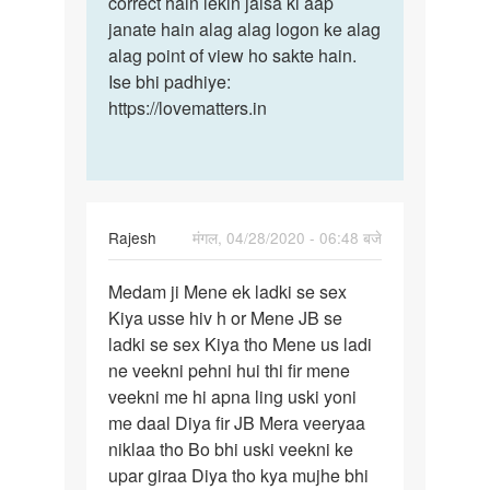
correct hain lekin jaisa ki aap
janate hain alag alag logon ke alag
alag point of view ho sakte hain.
Ise bhi padhiye:
https://lovematters.in
Rajesh
मंगल, 04/28/2020 - 06:48 बजे
पर्मालिंक
Medam ji Mene ek ladki se sex
Medam
Kiya usse hiv h or Mene JB se
ji
ladki se sex Kiya tho Mene us ladi
Mene
ne veekni pehni hui thi fir mene
ek
veekni me hi apna ling uski yoni
ladki
me daal Diya fir JB Mera veeryaa
se…
niklaa tho Bo bhi uski veekni ke
upar giraa Diya tho kya mujhe bhi