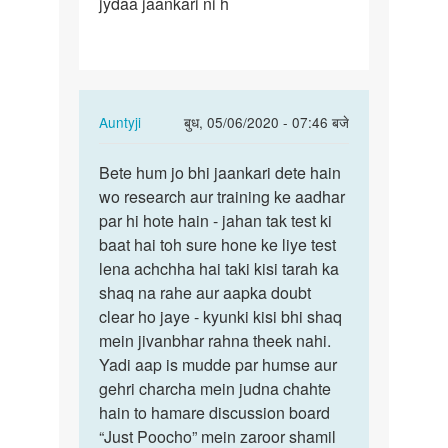
jydaa jaankari ni h
rhe
ho
Ase…
In
Auntyji
बुध, 05/06/2020 - 07:46 बजे
reply
पर्मालिंक
to
Bete hum jo bhi jaankari dete hain
Bete
Medam
wo research aur training ke aadhar
hum
ji
par hi hote hain - jahan tak test ki
jo
aap
baat hai toh sure hone ke liye test
bhi
bol
lena achchha hai taki kisi tarah ka
jaankari…
rhe
shaq na rahe aur aapka doubt
ho
clear ho jaye - kyunki kisi bhi shaq
Ase…
mein jivanbhar rahna theek nahi.
by
Yadi aap is mudde par humse aur
Rakesh
gehri charcha mein judna chahte
hain to hamare discussion board
“Just Poocho” mein zaroor shamil