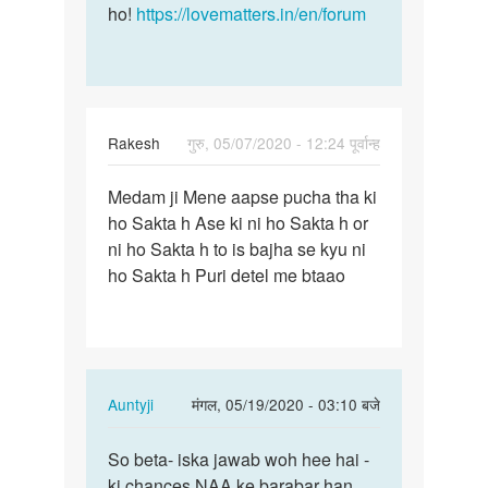
ho!
https://lovematters.in/en/forum
Rakesh
गुरु, 05/07/2020 - 12:24 पूर्वान्ह
पर्मालिंक
Medam ji Mene aapse pucha tha ki
Medam
ho Sakta h Ase ki ni ho Sakta h or
ji
ni ho Sakta h to is bajha se kyu ni
Mene
ho Sakta h Puri detel me btaao
aapse
pucha…
In
Auntyji
मंगल, 05/19/2020 - 03:10 बजे
reply
पर्मालिंक
to
So beta- iska jawab woh hee hai -
So
Medam
ki chances NAA ke barabar han
beta-