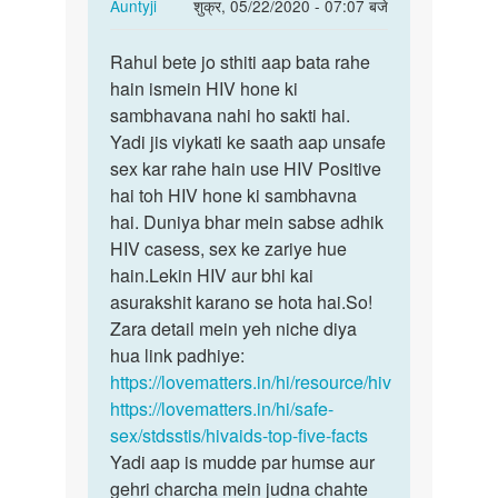
In
Auntyji
शुक्र, 05/22/2020 - 07:07 बजे
reply
पर्मालिंक
to
Rahul bete jo sthiti aap bata rahe
Rahul
Medam
hain ismein HIV hone ki
bete
ji
sambhavana nahi ho sakti hai.
jo
kya
Yadi jis viykati ke saath aap unsafe
sthiti
hiv
sex kar rahe hain use HIV Positive
aap…
kapdo
hai toh HIV hone ki sambhavna
NAA…
hai. Duniya bhar mein sabse adhik
by
HIV casess, sex ke zariye hue
Rahul
hain.Lekin HIV aur bhi kai
asurakshit karano se hota hai.So!
Zara detail mein yeh niche diya
hua link padhiye:
https://lovematters.in/hi/resource/hiv
https://lovematters.in/hi/safe-
sex/stdsstis/hivaids-top-five-facts
Yadi aap is mudde par humse aur
gehri charcha mein judna chahte