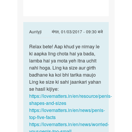
or
patla
In
Auntyji
मंगल, 01/03/2017 - 09:30 बजे
reply
पर्मालिंक
to
Relax bete! Aap khud ye nirnay le
Relax
mera
ki aapka ling chota hai ya bada,
bete!
land
lamba hai ya mota yeh itna uchit
Aap
chota
nahi hoga. Ling ka size aur girth
khud
or
badhane ka koi bhi tarika maujo
ye
patla
Ling ke size ki sahi jaankari yahan
by
se hasil kijiye:
kishor
https://lovematters.in/en/resource/penis-
shapes-and-sizes
https://lovematters.in/en/news/penis-
top-five-facts
https://lovematters.in/en/news/worried-
your-penis-too-small