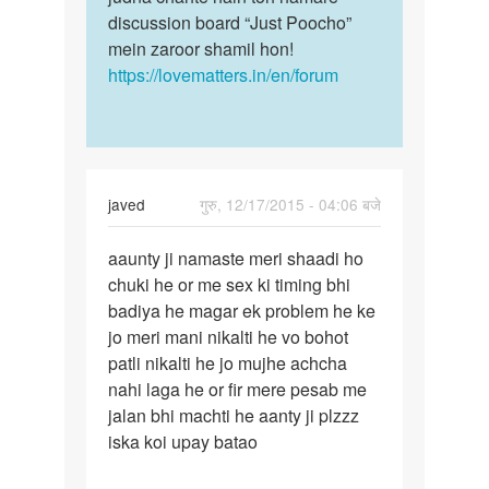
discussion board “Just Poocho”
mein zaroor shamil hon!
https://lovematters.in/en/forum
javed
गुरु, 12/17/2015 - 04:06 बजे
पर्मालिंक
aaunty ji namaste meri shaadi ho
aaunty
chuki he or me sex ki timing bhi
ji
badiya he magar ek problem he ke
namaste
jo meri mani nikalti he vo bohot
meri
patli nikalti he jo mujhe achcha
shaadi
nahi laga he or fir mere pesab me
jalan bhi machti he aanty ji plzzz
iska koi upay batao