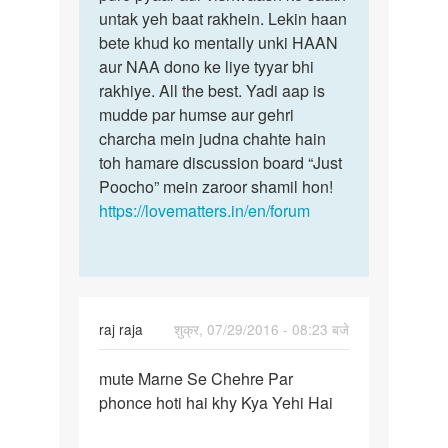
ko
untak yeh baat rakhein. Lekin haan
hum
chahata
bete khud ko mentally unki HAAN
nahi
hu
aur NAA dono ke liye tyyar bhi
or
rakhiye. All the best. Yadi aap is
by
mudde par humse aur gehri
mahi
charcha mein judna chahte hain
toh hamare discussion board “Just
Poocho” mein zaroor shamil hon!
https://lovematters.in/en/forum
raj raja
शुक्र, 07/29/2016 - 08:23 बजे
पर्मालिंक
mute Marne Se Chehre Par
mute
phonce hoti hai khy Kya Yehi Hai
Marne
Se