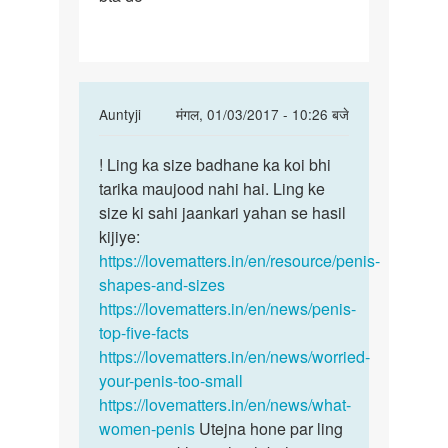
he
In
Auntyji
मंगल, 01/03/2017 - 10:26 बजे
reply
पर्मालिंक
to
! Ling ka size badhane ka koi bhi
!
Mera
tarika maujood nahi hai. Ling ke
Ling
land
size ki sahi jaankari yahan se hasil
ka
3inch
kijiye:
size
ka
https://lovematters.in/en/resource/penis-
badhane
h
shapes-and-sizes
ka
me
https://lovematters.in/en/news/penis-
koi
is
top-five-facts
he
https://lovematters.in/en/news/worried-
by
your-penis-too-small
gaurav
https://lovematters.in/en/news/what-
rawat
women-penis
Utejna hone par ling