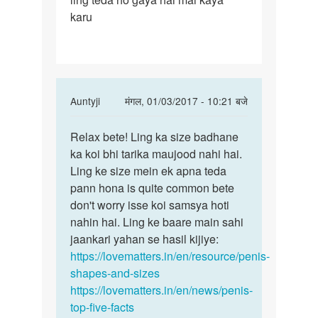
karu
ka
hai
mai
In
Auntyji
मंगल, 01/03/2017 - 10:21 बजे
reply
पर्मालिंक
to
Relax bete! Ling ka size badhane
Relax
mera
ka koi bhi tarika maujood nahi hai.
bete!
ling
Ling ke size mein ek apna teda
Ling
4inch
pann hona is quite common bete
ka
ka
don't worry isse koi samsya hoti
size
hai
nahin hai. Ling ke baare main sahi
mai
jaankari yahan se hasil kijiye:
by
https://lovematters.in/en/resource/penis-
karan
shapes-and-sizes
sahu
https://lovematters.in/en/news/penis-
top-five-facts