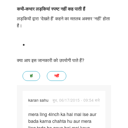
कभी
-
कभार
लड़कियां
स्पष्ट
नहीं
कह
पाती
हैं
लड़कियों द्वारा ‘देखते हैं’ कहने का मतलब अक्सर ‘नहीं’ होता
है।
क्या आप इस जानकारी को उपयोगी पाते हैं?
हां
नहीं
karan sahu
बुध, 06/17/2015 - 09:54 बजे
पर्मालिंक
mera ling 4inch ka hai mai ise aur
mera
bada karna chahta hu aur mera
ling
ling teda ho gaya hai mai kaya
4inch