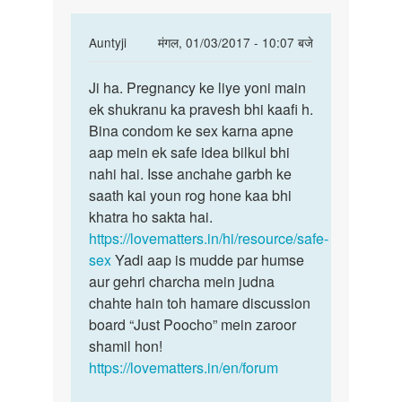
In
Auntyji
मंगल, 01/03/2017 - 10:07 बजे
reply
पर्मालिंक
to
Ji ha. Pregnancy ke liye yoni main
Ji
Bina
ek shukranu ka pravesh bhi kaafi h.
ha.
condom
Bina condom ke sex karna apne
Pregnancy
se
aap mein ek safe idea bilkul bhi
ke
sex
nahi hai. Isse anchahe garbh ke
liye
krne
saath kai youn rog hone kaa bhi
yoni
se
khatra ho sakta hai.
by
https://lovematters.in/hi/resource/safe-
Anonymous
sex
Yadi aap is mudde par humse
aur gehri charcha mein judna
chahte hain toh hamare discussion
board “Just Poocho” mein zaroor
shamil hon!
https://lovematters.in/en/forum