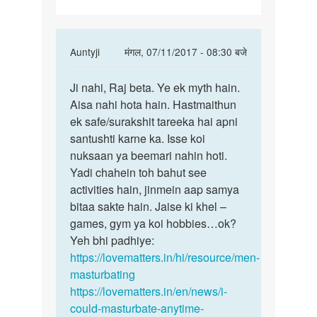
Chehre
Par
In
Auntyji
मंगल, 07/11/2017 - 08:30 बजे
reply
पर्मालिंक
to
Ji nahi, Raj beta. Ye ek myth hain.
Ji
mute
Aisa nahi hota hain. Hastmaithun
nahi,
Marne
ek safe/surakshit tareeka hai apni
Raj
Se
santushti karne ka. Isse koi
beta.
Chehre
nuksaan ya beemari nahin hoti.
Ye
Par
Yadi chahein toh bahut see
ek
by
activities hain, jinmein aap samya
myth
raj
bitaa sakte hain. Jaise ki khel –
raja
games, gym ya koi hobbies…ok?
Yeh bhi padhiye:
https://lovematters.in/hi/resource/men-
masturbating
https://lovematters.in/en/news/i-
could-masturbate-anytime-