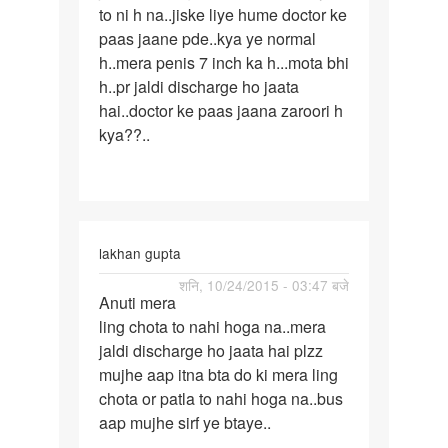
to ni h na..jiske liye hume doctor ke
bta
paas jaane pde..kya ye normal
h..mera penis 7 inch ka h...mota bhi
h..pr jaldi discharge ho jaata
hai..doctor ke paas jaana zaroori h
kya??..
lakhan gupta
पर्मालिंक
शनि, 10/24/2015 - 03:47 बजे
Anuti mera
Anuti
ling chota to nahi hoga na..mera
mera
jaldi discharge ho jaata hai plzz
ling
mujhe aap itna bta do ki mera ling
chota
chota or patla to nahi hoga na..bus
to
aap mujhe sirf ye btaye..
nahi