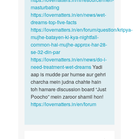
Anur
masturbating
https://lovematters.in/en/news/wet-
dreams-top-five-facts
https://lovematters.in/en/forum/question/kripya-
mujhe-batayen-ki-kya-nightfall-
common-hai-mujhe-approx-har-28-
se-32-din-par
https://lovematters.in/en/news/do-i-
need-treatment-wet-dreams
Yadi
aap is mudde par humse aur gehri
charcha mein judna chahte hain
toh hamare discussion board “Just
Poocho” mein zaroor shamil hon!
https://lovematters.in/en/forum