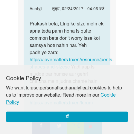
teda
In
Auntyji
शुक्र, 02/24/2017 - 04:06 बजे
reply
पर्मालिंक
to
Prakash beta, Ling ke size mein ek
Prakash
mam
apna teda pann hona is quite
beta,
mera
common bete don't worry isse koi
Ling
ling
samsya hoti nahin hai. Yeh
ke
baye
padhiye zara:
size
taraf
https://lovematters.in/en/resource/penis-
teda
shapes-and-sizesc
Yadi aap is
by
mudde par humse aur gehri
Cookie Policy
Prakash.
charcha mein judna chahte hain
We want to use personalised analytical cookies to help
toh hamare discussion board “Just
us to improve our website. Read more in our
Cookie
Poocho” mein zaroor shamil hon!
Policy
https://lovematters.in/en/forum
हाँ