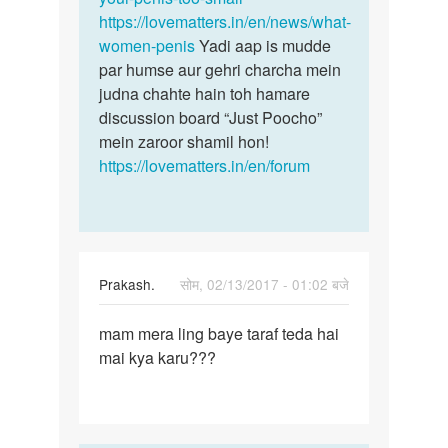
https://lovematters.in/en/news/what-
women-penis
Yadi aap is mudde
par humse aur gehri charcha mein
judna chahte hain toh hamare
discussion board “Just Poocho”
mein zaroor shamil hon!
https://lovematters.in/en/forum
Prakash.
सोम, 02/13/2017 - 01:02 बजे
पर्मालिंक
mam mera ling baye taraf teda hai
mam
mai kya karu???
mera
ling
baye
taraf