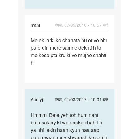
mahi
मंगल, 07/05/2016 - 10:57 बजे
पर्मालिंक
Me ek larki ko chahata hu or vo bhi
Me
pure din mere samne dekhti h to
ek
me kese pta kru ki vo mujhe chahti
larki
h
ko
chahata
hu
or
In
Auntyji
मंगल, 01/03/2017 - 10:01 बजे
reply
पर्मालिंक
to
Hmmm! Bete yeh toh hum nahi
Hmmm!
Me
bata saktay ki wo aapko chahti h
Bete
ek
ya nhi lekin haan kyun naa aap
yeh
larki
pure pyaar aur vishwaash ke saath
toh