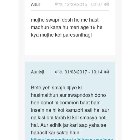
Anur
मंगल, 12/29/2015 - 02:07 बजे
पर्मालिंक
mujhe swapn dosh he me hast
mujhe
madhun karta hu meri age 19 he
swapn
kya mujhe koi paresanihagi
dosh
he
me
hast
In
Auntyji
मंगल, 01/03/2017 - 10:14 बजे
reply
पर्मालिंक
to
Bete yeh smajh lijiye ki
Bete
mujhe
hastmaithun aur swapndosh dono
yeh
swapn
hee bohot hi common baat hain
smajh
dosh
insein na hi koi kamzori aati hai aur
lijiye
he
na kisi bhi tarah ki koi smasya hoti
ki
me
hai. Aur adhik jankari aap yaha se
hast
haaasil kar sakte hain:
by
https://lovematters.in/hi/resource/men-