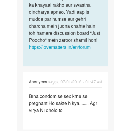
ka khayaal rakho aur swastha
dincharya apnao. Yadi aap is
mudde par humse aur gehri
charcha mein judna chahte hain
toh hamare discussion board “Just
Poocho” mein zaroor shamil hon!
https://lovematters.in/en/forum
Anonymous
शुक्र, 07/01/2016 - 01:47 बजे
पर्मालिंक
Bina condom se sex krne se
Bina
pregnant Ho sakte h kya........ Agr
condom
virya Ni dholo to
se
sex
krne
se