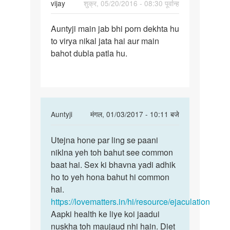
vijay
शुक्र, 05/20/2016 - 08:30 पूर्वान्ह
पर्मालिंक
Auntyji main jab bhi porn dekhta hu
Auntyji
to virya nikal jata hai aur main
main
bahot dubla patla hu.
jab
bhi
porn
In
Auntyji
मंगल, 01/03/2017 - 10:11 बजे
reply
पर्मालिंक
to
Utejna hone par ling se paani
Utejna
Auntyji
niklna yeh toh bahut see common
hone
main
baat hai. Sex ki bhavna yadi adhik
par
jab
ho to yeh hona bahut hi common
ling
bhi
hai.
se
porn
https://lovematters.in/hi/resource/ejaculation
paani
by
Aapki health ke liye koi jaadui
vijay
nuskha toh maujaud nhi hain. Diet