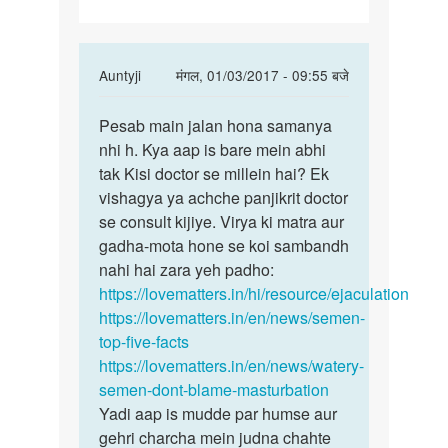
In
Auntyji
मंगल, 01/03/2017 - 09:55 बजे
reply
पर्मालिंक
to
Pesab main jalan hona samanya
Pesab
aaunty
nhi h. Kya aap is bare mein abhi
main
ji
tak Kisi doctor se millein hai? Ek
jalan
namaste
vishagya ya achche panjikrit doctor
hona
meri
se consult kijiye. Virya ki matra aur
samanya
shaadi
gadha-mota hone se koi sambandh
by
nahi hai zara yeh padho:
javed
https://lovematters.in/hi/resource/ejaculation
https://lovematters.in/en/news/semen-
top-five-facts
https://lovematters.in/en/news/watery-
semen-dont-blame-masturbation
Yadi aap is mudde par humse aur
gehri charcha mein judna chahte