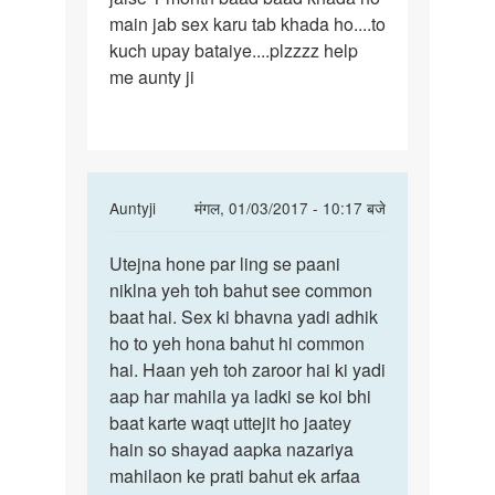
main jab sex karu tab khada ho....to
kuch upay bataiye....plzzzz help
me aunty ji
In
Auntyji
मंगल, 01/03/2017 - 10:17 बजे
reply
पर्मालिंक
to
Utejna hone par ling se paani
Utejna
aunty
niklna yeh toh bahut see common
hone
ji...main
baat hai. Sex ki bhavna yadi adhik
par
koi
ho to yeh hona bahut hi common
ling
v
hai. Haan yeh toh zaroor hai ki yadi
se
ladki
aap har mahila ya ladki se koi bhi
paani
by
baat karte waqt uttejit ho jaatey
ravi
hain so shayad aapka nazariya
kumar
mahilaon ke prati bahut ek arfaa