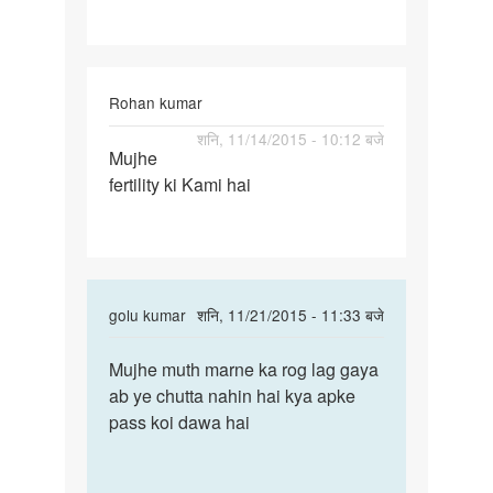
Rohan kumar
पर्मालिंक
शनि, 11/14/2015 - 10:12 बजे
Mujhe
Mujhe
fertility ki Kami hai
fertility
ki
Kami
hai
In
golu kumar
शनि, 11/21/2015 - 11:33 बजे
reply
पर्मालिंक
to
Mujhe muth marne ka rog lag gaya
Mujhe
Mujhe
ab ye chutta nahin hai kya apke
muth
fertility
pass koi dawa hai
marne
ki
ka
Kami
rog