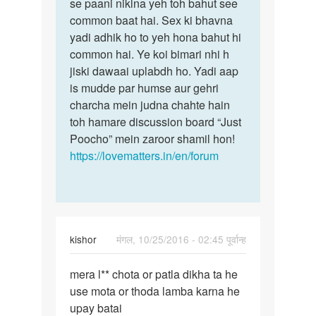
se paani niklna yeh toh bahut see
common baat hai. Sex ki bhavna
yadi adhik ho to yeh hona bahut hi
common hai. Ye koi bimari nhi h
jiski dawaai uplabdh ho. Yadi aap
is mudde par humse aur gehri
charcha mein judna chahte hain
toh hamare discussion board “Just
Poocho” mein zaroor shamil hon!
https://lovematters.in/en/forum
kishor
मंगल, 10/25/2016 - 02:45 पूर्वान्ह
पर्मालिंक
mera l** chota or patla dikha ta he
mera
use mota or thoda lamba karna he
land
upay batai
chota