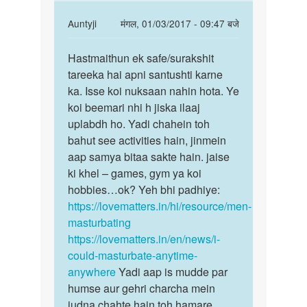
hai
lag
by
In
Auntyji
मंगल, 01/03/2017 - 09:47 बजे
Rohan
reply
पर्मालिंक
kumar
to
Hastmaithun ek safe/surakshit
Hastmaithun
Mujhe
tareeka hai apni santushti karne
ek
muth
ka. Isse koi nuksaan nahin hota. Ye
safe/surakshit
marne
koi beemari nhi h jiska ilaaj
ka
uplabdh ho. Yadi chahein toh
rog
bahut see activities hain, jinmein
lag
aap samya bitaa sakte hain. jaise
by
ki khel – games, gym ya koi
golu
hobbies…ok? Yeh bhi padhiye:
kumar
https://lovematters.in/hi/resource/men-
masturbating
https://lovematters.in/en/news/i-
could-masturbate-anytime-
anywhere
Yadi aap is mudde par
humse aur gehri charcha mein
judna chahte hain toh hamare