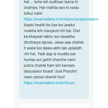
varma
hai… isme toh sudhaar laana hi
chahiye. Har mahila sex ki vastu
bilkul nahi!
https://lovematters.in/hi/resource/ejaculation
Aapki health ke liye koi jaadui
nuskha toh maujaud nhi hai. Diet
ka khayaal rakho aur swastha
dincharya apnao. Jaisa aap chahte
h waisi koi dawa abhi tak uplabdh
nhi hai. Yadi aap is mudde par
humse aur gehri charcha mein
judna chahte hain toh hamare
discussion board “Just Poocho”
mein zaroor shamil hon!
https://lovematters.in/en/forum