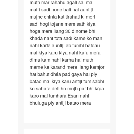
muth mar rahahu agali sal mai
umr
mairi sadi hone bali hai auntiji
mujhe chinta kat tirahati ki meri
sadi hogi tojane mere sath kiya
hoga mera liang 30 dinome bhi
khada nahi tota sadi karne ko man
nahi karta auntiji ab tumhi batoau
mai kiya karu kiya nahi karu mera
dima kam nahi karha hai muth
marne ke karand mera liang kamjor
hai bahut dhila pad gaya hai ply
batao mai kiya karu antiji tum sabhi
ko sahara deti ho mujh par bhi krpa
karo mai tumhara Esan nahi
bhuluga ply antiji batao mera