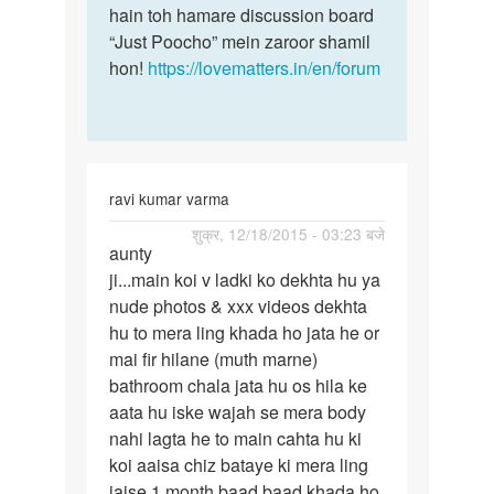
hain toh hamare discussion board
“Just Poocho” mein zaroor shamil
hon!
https://lovematters.in/en/forum
ravi kumar varma
पर्मालिंक
शुक्र, 12/18/2015 - 03:23 बजे
aunty
aunty
ji...main koi v ladki ko dekhta hu ya
ji...main
nude photos & xxx videos dekhta
koi
hu to mera ling khada ho jata he or
v
mai fir hilane (muth marne)
ladki
bathroom chala jata hu os hila ke
aata hu iske wajah se mera body
nahi lagta he to main cahta hu ki
koi aaisa chiz bataye ki mera ling
jaise 1 month baad baad khada ho