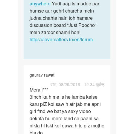
anywhere
Yadi aap is mudde par
humse aur gehri charcha mein
judna chahte hain toh hamare
discussion board “Just Poocho”
mein zaroor shamil hon!
https://lovematters.in/en/forum
gaurav rawat
पर्मालिंक
सोम, 08/29/2016 - 12:34 पूर्वान्ह
Mera l***
Mera
3inch ka h me is he lamba keise
land
karu plZ koi saw h air jab me apni
3inch
girl frnd we bat ya sexy video
ka
dekhta hu mere land se paani sa
h
nikla hi iski koi dawa h to plz mujhe
me
bta do
is