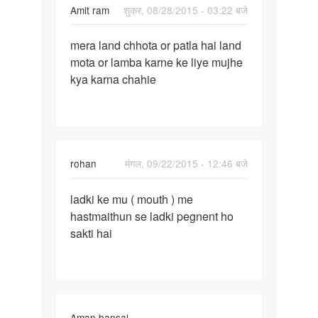
Amit ram
शुक्र, 08/28/2015 - 03:22 बजे
पर्मालिंक
mera land chhota or patla hai land
mera
mota or lamba karne ke liye mujhe
land
kya karna chahie
chhota
or
patla
hai
rohan
मंगल, 09/22/2015 - 12:46 बजे
पर्मालिंक
ladki ke mu ( mouth ) me
ladki
hastmaithun se ladki pegnent ho
ke
sakti hai
mu
(
mouth
)
me
Aman bansal