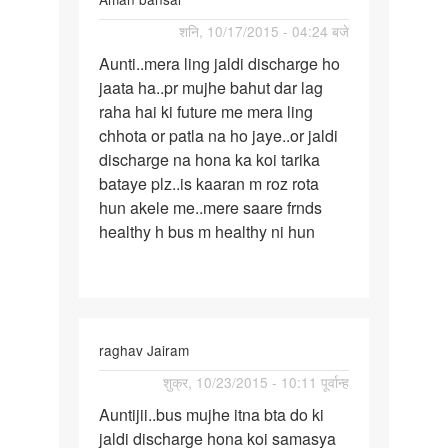
पर्मालिंक
शनि, 10/17/2015 - 04:24 बजे
Aunti..mera
Aunti..mera ling jaldi discharge ho
ling
jaata ha..pr mujhe bahut dar lag
jaldi
raha hai ki future me mera ling
chhota or patla na ho jaye..or jaldi
discharge na hona ka koi tarika
bataye plz..is kaaran m roz rota
hun akele me..mere saare frnds
healthy h bus m healthy ni hun
raghav Jairam
पर्मालिंक
शुक्र, 10/23/2015 - 10:11 पूर्वान्ह
Auntijii..bus
Auntijii..bus mujhe itna bta do ki
mujhe
jaldi discharge hona koi samasya
itna