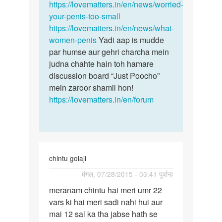
https://lovematters.in/en/news/worried-
your-penis-too-small
https://lovematters.in/en/news/what-
women-penis
Yadi aap is mudde
par humse aur gehri charcha mein
judna chahte hain toh hamare
discussion board “Just Poocho”
mein zaroor shamil hon!
https://lovematters.in/en/forum
chintu golaji
पर्मालिंक
मंगल, 07/28/2015 - 03:41 पूर्वान्ह
meranam
meranam chintu hai meri umr 22
chintu
vars ki hai meri sadi nahi hui aur
hai
mai 12 sal ka tha jabse hath se
meri