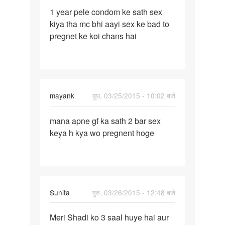
पर्मालिंक
1 year pele condom ke sath sex
1
kiya tha mc bhi aayi sex ke bad to
year
pregnet ke koi chans hai
pele
condom
ke
sath
mayank
बुध, 03/25/2015 - 10:02 बजे
पर्मालिंक
mana apne gf ka sath 2 bar sex
mana
keya h kya wo pregnent hoge
apne
gf
ka
sath
2
Sunita
गुरु, 03/26/2015 - 12:48 बजे
bar
पर्मालिंक
Meri Shadi ko 3 saal huye hai aur
Meri