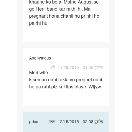
khaane ko bola. Maine August se
me
goli leni band kar rakhi h . Mai
hui
pregnant hona chahti hu pr nhi ho
thi
pa rhi hu.
Anonymous
पर्मालिंक
रवि, 11/29/2015 - 01:05 पूर्वान्ह
Meri wife
Meri
k seman nahi rukta vo pregnet nahi
wife
ho pa rahi plz koi tips btaye. Wtjyw
k
seman
nahi
rukta
In
price
मंगल, 12/15/2015 - 02:08 पूर्वान्ह
reply
पर्मालिंक