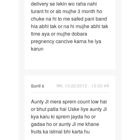
delivery se lekin wo raha nahi
23
turant hi or ab mujhe 3 month ho
h
chuke na hi to me safed pani band
or
hia abhi tak or na hi mujhe abhi tak
meri
time aya or mujhe dobara
pregnency cancive karna he lya
karun
Sunil s
सोम, 10/26/2015 - 10:00 बजे
पर्मालिंक
Aunty Ji mera sprem count low hai
Aunty
or bhut patla hai Uske liye aunty Ji
Ji
kya karu ki sprem jayda ho or
mera
gadaa ho or aunty Ji me khane
sprem
fruits ka istmal bhi karta hu
count
low