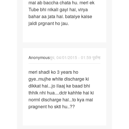
mai ab baccha chata hu. meri ek
Shadi
Tube bhi nikali gayi hai, virya
ko
bahar aa jata hai. bataiye kaise
3
jaldi prgnant ho jau.
saal
huye
hai
Anonymous
बुध, 04/01/2015 - 01:59 पूर्वान्ह
पर्मालिंक
meri shadi ko 3 years ho
meri
gye..mujhe white discharge ki
shadi
dikkat hai...jo ilaaj ke baad bhi
ko
thhik nhi hua....dctr kahhte hai ki
3
norml discharge hai...to kya mai
years
pragnent ho skti hu..??
ho
gye.