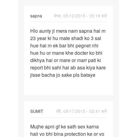
sapna
मंगल, 05/12/2015 - 05:19 बजे
पर्मालिंक
Hlo aunty ji mera nam sapna hai m
Hlo
23 year ki hu mate shadi ko 3 sal
aunty
hue hai m ek bar bhi pegnet nhi
ji
hue hu or mane khe docter ko bhi
mera
dikhya hai or mare or marr pati ki
nam
report bhi sahi hai ab asa kiya kare
sapna
jisse bacha jo sake pls bataye
SUMIT
रवि, 05/17/2015 - 02:41 बजे
पर्मालिंक
Mujhe apni gf ke sath sex karna
Mujhe
haii vo bhi bina protection ke or vo
apni