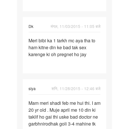
Dk
मंगल, 11/03/2015 - 11:05 बजे
पर्मालिंक
Meri bibi ka 1 tarkh mc aya tha to
Meri
ham kitne din ke bad tak sex
bibi
karenge ki oh pregnet ho jay
ka
1
tarkh
mc
aya
siya
शनि, 11/28/2015 - 12:46 बजे
पर्मालिंक
Mam meri shadi feb me hui thi. I am
Mam
20 yr old . Muje april me 10 din ki
meri
taklif ho gai thi uske bad doctor ne
shadi
garbhnirodhak goli 3-4 mahine tk
feb