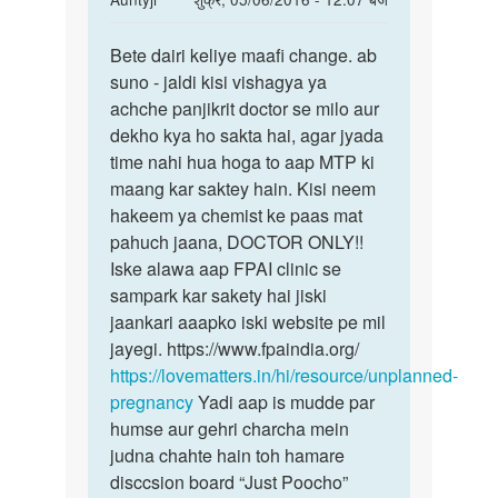
reply
पर्मालिंक
to
Bete dairi keliye maafi change. ab
Bete
Aunti
suno - jaldi kisi vishagya ya
dairi
ji
achche panjikrit doctor se milo aur
keliye
meri
dekho kya ho sakta hai, agar jyada
maafi
wif
time nahi hua hoga to aap MTP ki
ko
maang kar saktey hain. Kisi neem
aek
hakeem ya chemist ke paas mat
by
pahuch jaana, DOCTOR ONLY!!
Raj
Iske alawa aap FPAI clinic se
sampark kar sakety hai jiski
jaankari aaapko iski website pe mil
jayegi. https://www.fpaindia.org/
https://lovematters.in/hi/resource/unplanned-
pregnancy
Yadi aap is mudde par
humse aur gehri charcha mein
judna chahte hain toh hamare
disccsion board “Just Poocho”