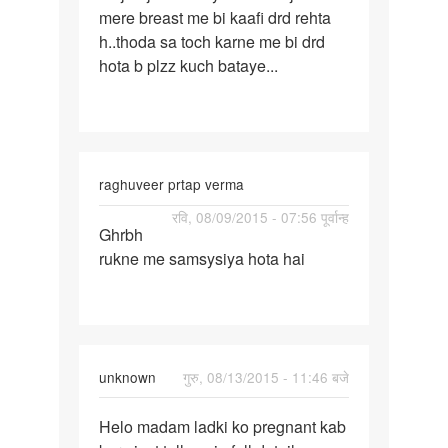
mere breast me bi kaafi drd rehta
h..thoda sa toch karne me bi drd
hota b plzz kuch bataye...
raghuveer prtap verma
पर्मालिंक
रवि, 08/09/2015 - 07:56 पूर्वान्ह
Ghrbh
Ghrbh
rukne me samsysiya hota hai
rukne
me
samsysiya
hota
unknown
गुरु, 08/13/2015 - 11:46 बजे
पर्मालिंक
Helo madam ladki ko pregnant kab
Helo