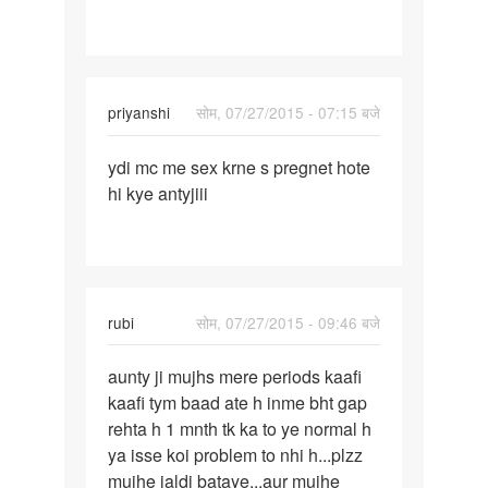
priyanshi
सोम, 07/27/2015 - 07:15 बजे
पर्मालिंक
ydi mc me sex krne s pregnet hote
ydi
hi kye antyjiii
mc
me
sex
krne
s
rubi
सोम, 07/27/2015 - 09:46 बजे
pregnet
पर्मालिंक
aunty ji mujhs mere periods kaafi
aunty
kaafi tym baad ate h inme bht gap
ji
rehta h 1 mnth tk ka to ye normal h
mujhs
ya isse koi problem to nhi h...plzz
mere
mujhe jaldi bataye...aur mujhe
periods