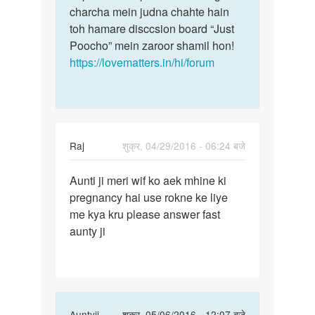
sprem
charcha mein judna chahte hain
pregnancy
pilungi
toh hamare disccsion board “Just
ke
to
Poocho” mein zaroor shamil hon!
by
https://lovematters.in/hi/forum
prveen
Raj
शुक्र, 04/29/2016 - 06:24 बजे
पर्मालिंक
Aunti ji meri wif ko aek mhine ki
Aunti
pregnancy hai use rokne ke liye
ji
me kya kru please answer fast
meri
aunty ji
wif
ko
aek
In
Auntyji
शुक्र, 05/06/2016 - 12:07 बजे