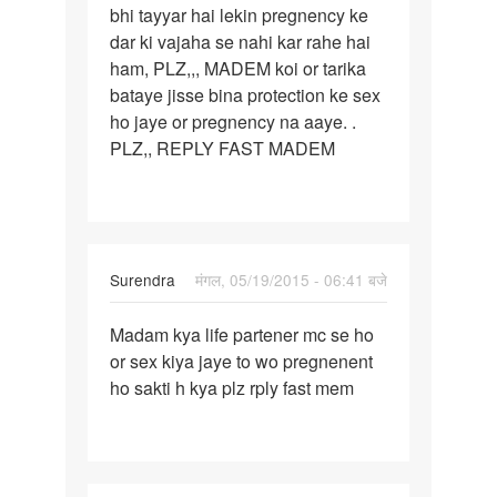
bhi tayyar hai lekin pregnency ke
gf
dar ki vajaha se nahi kar rahe hai
ke
ham, PLZ,,, MADEM koi or tarika
sath
bataye jisse bina protection ke sex
sex
ho jaye or pregnency na aaye. .
PLZ,, REPLY FAST MADEM
Surendra
मंगल, 05/19/2015 - 06:41 बजे
पर्मालिंक
Madam kya life partener mc se ho
Madam
or sex kiya jaye to wo pregnenent
kya
ho sakti h kya plz rply fast mem
life
partener
mc
se