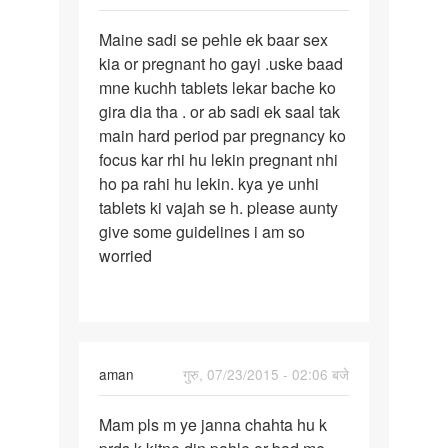
पर्मालिंक
Maine sadi se pehle ek baar sex
Maine
kia or pregnant ho gayi .uske baad
sadi
mne kuchh tablets lekar bache ko
se
gira dia tha . or ab sadi ek saal tak
pehle
main hard period par pregnancy ko
ek
focus kar rhi hu lekin pregnant nhi
baar
ho pa rahi hu lekin. kya ye unhi
tablets ki vajah se h. please aunty
give some guidelines i am so
worried
aman
गुरु, 07/23/2015 - 02:06 बजे
पर्मालिंक
Mam pls m ye janna chahta hu k
Mam
pls