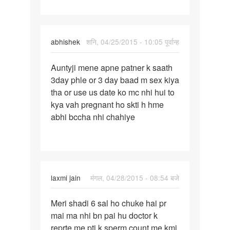
abhishek
शनि, 04/25/2015 - 10:05 पूर्वान्ह
पर्मालिंक
Auntyji mene apne patner k saath
Auntyji
3day phle or 3 day baad m sex kiya
mene
tha or use us date ko mc nhi hui to
apne
kya vah pregnant ho skti h hme
patner
abhi bccha nhi chahiye
k
laxmi jain
मंगल, 04/28/2015 - 08:54 बजे
पर्मालिंक
Meri shadi 6 sal ho chuke hai pr
Meri
mai ma nhi bn pai hu doctor k
shadi
reprte me pti k sperm count me kmi
6