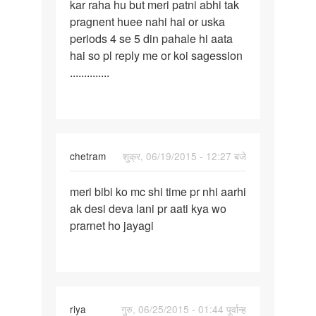
kar raha hu but meri patni abhi tak
ji
pragnent huee nahi hai or uska
meri
periods 4 se 5 din pahale hi aata
shadi
hai so pl reply me or koi sagession
ko
..............
5
chetram
शुक्र, 06/19/2015 - 12:27 बजे
पर्मालिंक
meri bibi ko mc shi time pr nhi aarhi
meri
ak desi deva lani pr aati kya wo
bibi
prarnet ho jayagi
ko
mc
shi
time
pr
riya
गुरु, 06/25/2015 - 01:44 पूर्वान्ह