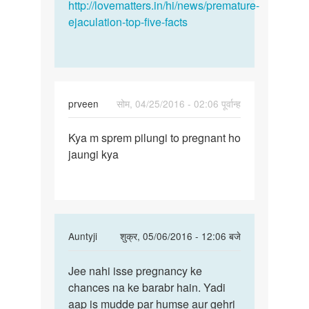
http://lovematters.in/hi/news/premature-
ejaculation-top-five-facts
prveen
सोम, 04/25/2016 - 02:06 पूर्वान्ह
पर्मालिंक
Kya m sprem pilungi to pregnant ho
Kya
jaungi kya
m
sprem
pilungi
to
In
Auntyji
शुक्र, 05/06/2016 - 12:06 बजे
reply
पर्मालिंक
to
Jee nahi isse pregnancy ke
Jee
Kya
chances na ke barabr hain. Yadi
nahi
m
aap is mudde par humse aur gehri
isse