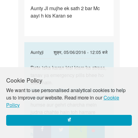
पर्मालिंक
Aunty JI mujhe ek sath 2 bar Mc
Aunty
aayi h kis Karan se
JI
mujhe
ek
sath
2
In
Auntyji
शुक्र, 05/06/2016 - 12:05 बजे
bar
reply
पर्मालिंक
to
Bete iska karan kisi kism ka stress,
Bete
Aunty
tanav ya emergency pills bhee ho
iska
Cookie Policy
JI
skati hain.
karan
mujhe
https://lovematters.in/hi/resource/menstrual-
We want to use personalised analytical cookies to help
kisi
ek
cycle
Yadi aap is mudde par
us to improve our website. Read more in our
Cookie
kism
sath
humse aur gehri charcha mein
Policy
ka
2
judna chahte hain toh hamare
bar
disccsion board “Just Poocho”
हाँ
by
mein zaroor shamil hon!
latarani
https://lovematters.in/hi/forum