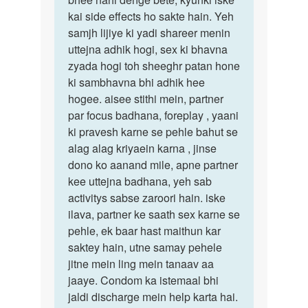
time
kai side effects ho sakte hain. Yeh
ki
increase
samjh lijiye ki yadi shareer menin
salaha
ke
uttejna adhik hogi, sex ki bhavna
hum
liae
zyada hogi toh sheeghr patan hone
by
ki sambhavna bhi adhik hee
Anonymous
hogee. aisee stithi mein, partner
par focus badhana, foreplay , yaani
ki pravesh karne se pehle bahut se
alag alag kriyaein karna , jinse
dono ko aanand mile, apne partner
kee uttejna badhana, yeh sab
activitys sabse zaroori hain. iske
ilava, partner ke saath sex karne se
pehle, ek baar hast maithun kar
saktey hain, utne samay pehele
jitne mein ling mein tanaav aa
jaaye. Condom ka istemaal bhi
jaldi discharge mein help karta hai.