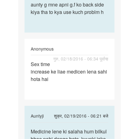
to
aunty g mne apni g.f ko back side
aunty
Bete
kiya tha to kya use kuch problm h
g
pregnancy
mne
ke
apni
liye
g.f
toh
ko
ek
Anonymous
back
by
पर्मालिंक
गुरु, 02/18/2016 - 06:34 पूर्वान्ह
Auntyji
Sex time
Sex
increase ke liae medicen lena sahi
time
hota hai
increase
ke
liae
In
Auntyji
शुक्र, 02/19/2016 - 06:21 बजे
reply
पर्मालिंक
to
Medicine lene ki salaha hum bilkul
Medicine
Sex
bhee nahi denge bete, kyunki iske
lene