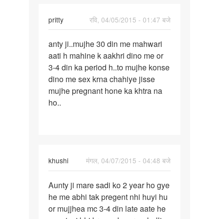
pritty
रवि, 04/05/2015 - 01:47 बजे
पर्मालिंक
anty ji..mujhe 30 din me mahwari
anty
aati h mahine k aakhri dino me or
ji..mujhe
3-4 din ka period h..to mujhe konse
30
dino me sex krna chahiye jisse
din
mujhe pregnant hone ka khtra na
me
ho..
khushi
मंगल, 04/07/2015 - 04:48 बजे
पर्मालिंक
Aunty ji mare sadi ko 2 year ho gye
Aunty
he me abhi tak pregent nhi huyi hu
ji
or mujjhea mc 3-4 din late aate he
mare