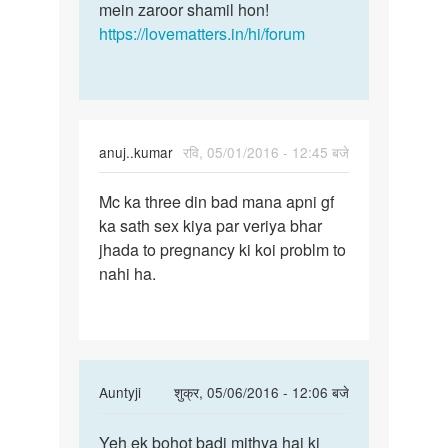
mein zaroor shamil hon!
https://lovematters.in/hi/forum
anuj..kumar
रवि, 05/01/2016 - 12:45 बजे
पर्मालिंक
Mc ka three din bad mana apni gf
Mc
ka sath sex kiya par veriya bhar
ka
jhada to pregnancy ki koi problm to
three
nahi ha.
din
bad
mana
apni
In
Auntyji
शुक्र, 05/06/2016 - 12:06 बजे
reply
पर्मालिंक
to
Yeh ek bohot badi mithya hai ki
Yeh