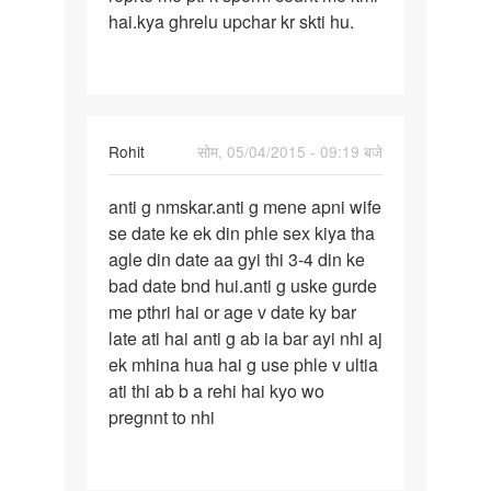
hai.kya ghrelu upchar kr skti hu.
sal
ho
chuke
hai
Rohit
सोम, 05/04/2015 - 09:19 बजे
पर्मालिंक
anti g nmskar.anti g mene apni wife
anti
se date ke ek din phle sex kiya tha
g
agle din date aa gyi thi 3-4 din ke
nmskar.anti
bad date bnd hui.anti g uske gurde
g
me pthri hai or age v date ky bar
mene
late ati hai anti g ab ia bar ayi nhi aj
ek mhina hua hai g use phle v ultia
ati thi ab b a rehi hai kyo wo
pregnnt to nhi