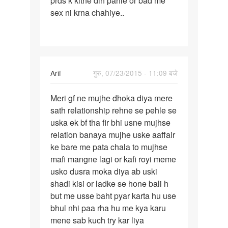
prds k kitne din pahle or bad me
sex ni krna chahiye..
m
ye
janna
chahta
hu
Arif
गुरु, 07/23/2015 - 11:09 बजे
पर्मालिंक
Meri gf ne mujhe dhoka diya mere
Meri
sath relationship rehne se pehle se
gf
uska ek bf tha fir bhi usne mujhse
ne
relation banaya mujhe uske aaffair
mujhe
ke bare me pata chala to mujhse
dhoka
mafi mangne lagi or kafi royi meme
diya
usko dusra moka diya ab uski
shadi kisi or ladke se hone bali h
but me usse baht pyar karta hu use
bhul nhi paa rha hu me kya karu
mene sab kuch try kar liya