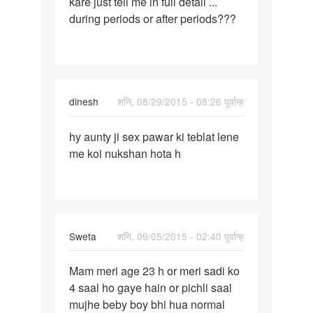
kare just tell me in full detail ...
madam
during periods or after periods???
ladki
ko
pregnant
dinesh
शनि, 08/29/2015 - 08:26 पूर्वान्ह
पर्मालिंक
hy aunty ji sex pawar ki teblat lene
hy
me koi nukshan hota h
aunty
ji
sex
pawar
ki
Sweta
शनि, 09/05/2015 - 02:40 पूर्वान्ह
पर्मालिंक
Mam meri age 23 h or meri sadi ko
Mam
4 saal ho gaye hain or pichli saal
meri
mujhe beby boy bhi hua normal
age