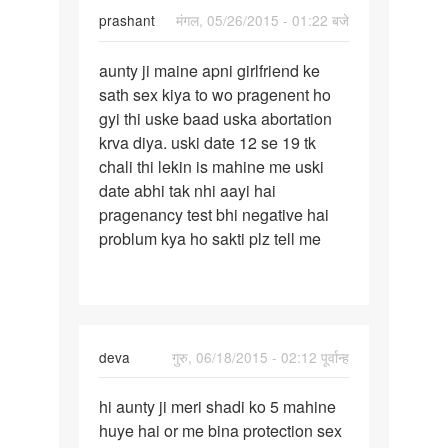
prashant
मंगल, 05/26/2015 - 01:22 बजे
पर्मालिंक
aunty ji maine apni girlfriend ke
aunty
sath sex kiya to wo pragenent ho
ji
gyi thi uske baad uska abortation
maine
krva diya. uski date 12 se 19 tk
apni
chali thi lekin is mahine me uski
date abhi tak nhi aayi hai
pragenancy test bhi negative hai
problum kya ho sakti plz tell me
deva
गुरु, 06/18/2015 - 02:12 पूर्वान्ह
पर्मालिंक
hi aunty ji meri shadi ko 5 mahine
hi
huye hai or me bina protection sex
aunty