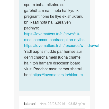
Mc
sperm bahar nikalne se
ek
ka
garbhdharn nahi hota hai kyunk
bohot
three
pregnant hone ke liye ek shukranu
badi
din
bhi kaafi hota hai. Zara yeh
mithya
bad
padhiye:
hai
mana
https://lovematters.in/hi/news/10-
apni
most-common-contraception-myths
by
https://lovematters.in/hi/resource/withdrawal
anuj..kumar
Yadi aap is mudde par humse aur
gehri charcha mein judna chahte
hain toh hamare disccsion board
“Just Poocho” mein zaroor shamil
hon!
https://lovematters.in/hi/forum
latarani
मंगल, 05/03/2016 - 08:52 पूर्वान्ह