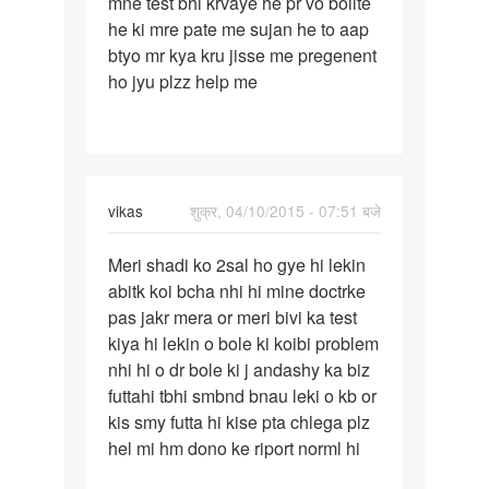
mne test bhi krvaye he pr vo bollte
sadi
he ki mre pate me sujan he to aap
ko
btyo mr kya kru jisse me pregenent
2
ho jyu plzz help me
year
vikas
शुक्र, 04/10/2015 - 07:51 बजे
पर्मालिंक
Meri shadi ko 2sal ho gye hi lekin
Meri
abitk koi bcha nhi hi mine doctrke
shadi
pas jakr mera or meri bivi ka test
ko
kiya hi lekin o bole ki koibi problem
2sal
nhi hi o dr bole ki j andashy ka biz
ho
futtahi tbhi smbnd bnau leki o kb or
gye
kis smy futta hi kise pta chlega plz
hi
hel mi hm dono ke riport norml hi