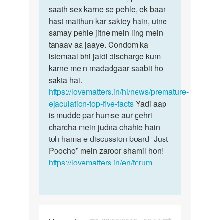
saath sex karne se pehle, ek baar
hast maithun kar saktey hain, utne
samay pehle jitne mein ling mein
tanaav aa jaaye. Condom ka
istemaal bhi jaldi discharge kum
karne mein madadgaar saabit ho
sakta hai.
https://lovematters.in/hi/news/premature-
ejaculation-top-five-facts
Yadi aap
is mudde par humse aur gehri
charcha mein judna chahte hain
toh hamare discussion board “Just
Poocho” mein zaroor shamil hon!
https://lovematters.in/en/forum