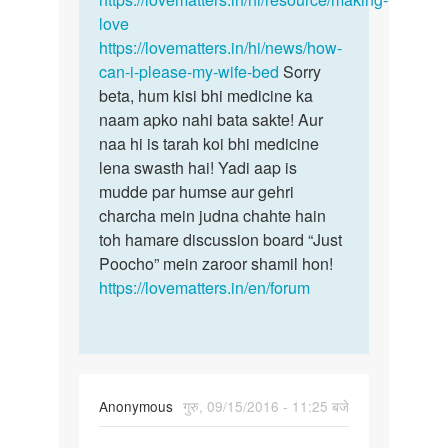
love
https://lovematters.in/hi/news/how-
can-i-please-my-wife-bed
Sorry
beta, hum kisi bhi medicine ka
naam apko nahi bata sakte! Aur
naa hi is tarah koi bhi medicine
lena swasth hai! Yadi aap is
mudde par humse aur gehri
charcha mein judna chahte hain
toh hamare discussion board “Just
Poocho” mein zaroor shamil hon!
https://lovematters.in/en/forum
Anonymous
गुरु, 09/15/2016 - 11:25 बजे
पर्मालिंक