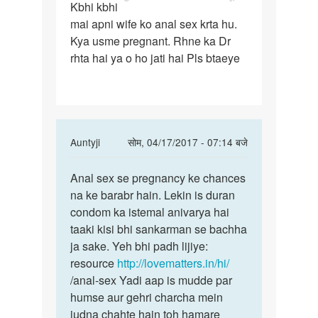
Kbhi kbhi
Kbhi
mai apni wife ko anal sex krta hu.
kbhi
Kya usme pregnant. Rhne ka Dr
mai
rhta hai ya o ho jati hai Pls btaeye
apni
wife
ko
In
Auntyji
सोम, 04/17/2017 - 07:14 बजे
reply
पर्मालिंक
to
Anal sex se pregnancy ke chances
Anal
Kbhi
na ke barabr hain. Lekin is duran
sex
kbhi
condom ka istemal anivarya hai
se
mai
taaki kisi bhi sankarman se bachha
pregnancy
apni
ja sake. Yeh bhi padh lijiye:
ke
wife
resource
http://lovematters.in/hi/
ko
/anal-sex Yadi aap is mudde par
by
humse aur gehri charcha mein
Rahul
judna chahte hain toh hamare