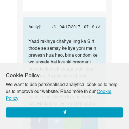
In
Auntyji
सोम, 04/17/2017 - 07:19 बजे
reply
पर्मालिंक
to
Yaad rakhiye chahye ling ka Sirf
Yaad
Mene
thode se samay ke liye yoni mein
rakhiye
girlfriend
pravesh hua hao, bina condom ke
chahye
ke
wo unsafe hai kyunki pregnant
ling
sath
hone ke liey ek shuranu bhi kaafi
ka
Cookie Policy
sex
hota hai. Ab jaldi se ek home
by
pregnancy test lo ya Phoren kisi
We want to use personalised analytical cookies to help
Kelash
vishagya ya achche panjikrit doctor
us to improve our website. Read more in our
Cookie
se milo, aur dekho kya ho sakta
Policy
hai. Madad ke liye Yeh bhi padho:
https://lovematters.in/hi/resource/unplanned-
हाँ
pregnancy
Yadi aap is mudde par
humse aur gehri charcha mein