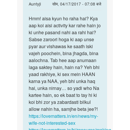
In
Auntyji
सोम, 04/17/2017 - 07:08 बजे
reply
पर्मालिंक
to
Hmm! aisa kyun ho raha hai? Kya
Hmm!
Aunty
aap koi aisi activity kar rahe hain jo
aisa
Ji
ki unhe pasand nahi aa rahi hai?
kyun
meri
Sabse zaroori hoga ki aap unse
ho
wife
pyar aur vishawas ke saath iski
raha
hamesa
vajeh poochein, bina jhagda, bina
hai?
sex
aalochna. Tab hee aap anumaan
by
laga saktey hain, hain na? Yeh bhi
Dharmendra
yaad rakhiye, ki sex mein HAAN
karna ya NAA, yeh bhi unka haq
hai, unka nirnay… so yadi who Na
kartee hain, so ek baat to tay hi ki
koi bhi zor ya zabardasti bilkul
allow nahin ha, samjhe beta jee?!
https://lovematters.in/en/news/my-
wife-not-interested-sex
https://lovematters.in/hi/resource/making-