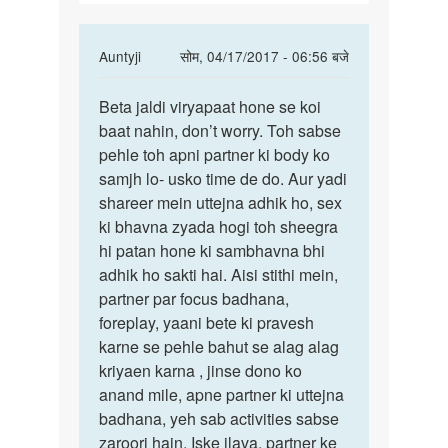
In
Auntyji
सोम, 04/17/2017 - 06:56 बजे
reply
पर्मालिंक
to
Beta jaldi viryapaat hone se koi
Beta
Mera
baat nahin, don’t worry. Toh sabse
jaldi
sex
pehle toh apni partner ki body ko
viryapaat
karne
samjh lo- usko time de do. Aur yadi
hone
ka
shareer mein uttejna adhik ho, sex
se
time
ki bhavna zyada hogi toh sheegra
bahut
hi patan hone ki sambhavna bhi
by
adhik ho sakti hai. Aisi stithi mein,
Navin
partner par focus badhana,
mina
foreplay, yaani bete ki pravesh
karne se pehle bahut se alag alag
kriyaen karna , jinse dono ko
anand mile, apne partner ki uttejna
badhana, yeh sab activities sabse
zaroori hain. Iske ilava, partner ke