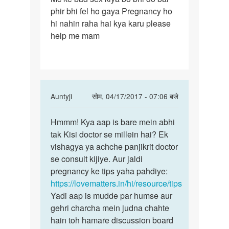
phir bhi fel ho gaya Pregnancy ho
ke
hi nahin raha hai kya karu please
bad
help me mam
sex
kiya
bo
bhi
do
In
Auntyji
सोम, 04/17/2017 - 07:06 बजे
reply
पर्मालिंक
to
Hmmm! Kya aap is bare mein abhi
Hmmm!
Mc
tak Kisi doctor se millein hai? Ek
Kya
ke
vishagya ya achche panjikrit doctor
aap
bad
se consult kijiye. Aur jaldi
is
sex
pregnancy ke tips yaha pahdiye:
bare
kiya
https://lovematters.in/hi/resource/tips
mein
bo
Yadi aap is mudde par humse aur
bhi
gehri charcha mein judna chahte
do
hain toh hamare discussion board