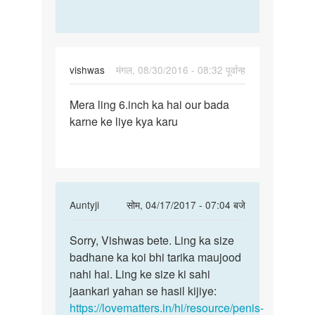
vishwas
मंगल, 08/30/2016 - 08:32 पूर्वान्ह
पर्मालिंक
Mera ling 6.inch ka hai our bada
Mera
karne ke liye kya karu
ling
6.inch
ka
hai
our
In
Auntyji
सोम, 04/17/2017 - 07:04 बजे
reply
पर्मालिंक
to
Sorry, Vishwas bete. Ling ka size
Sorry,
Mera
badhane ka koi bhi tarika maujood
Vishwas
ling
nahi hai. Ling ke size ki sahi
bete.
6.inch
jaankari yahan se hasil kijiye:
Ling
ka
https://lovematters.in/hi/resource/penis-
ka