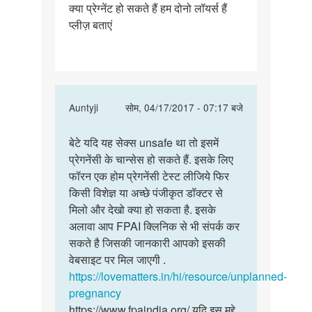
क्या प्रेग्नेंट हो सकते हैं हम दोनो लॉयर्स हैं
के
प्लीज़ बताएं
खत्म
होने
के
तीन
In
Auntyji
सोम, 04/17/2017 - 07:17 बजे
reply
पर्मालिंक
to
बेटे यदि यह सेक्स unsafe था तो इसमें
बेटे
यादि
प्रेगनेंसी के चान्सेस हो सकते हैं. इसके लिए
यदि
परेड
फॉरन एक होम प्रेगनेंसी टेस्ट लीजिये फिर
यह
के
किसी विशेज्ञ या अच्छे पंजीकृत डॉक्टर से
सेक्स
खत्म
मिलो और देखो क्या हो सकता है. इसके
unsafe
होने
अलावा आप FPAI क्लिनिक से भी संपर्क कर
था
के
सकते है जिसकी जानकारी आपको इसकी
तीन
वेबसाइट पर मिल जाएगी .
by
https://lovematters.in/hi/resource/unplanned-
अविनाश
pregnancy
https://www.fpaindia.org/ यदि इस मुद्दे