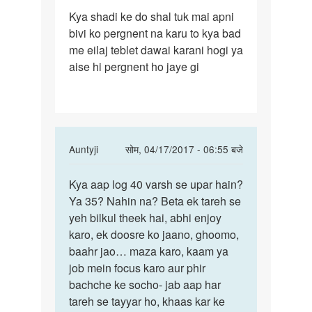
पर्मालिंक
Kya shadi ke do shal tuk mai apni
Kya
bivi ko pergnent na karu to kya bad
shadi
me eilaj teblet dawai karani hogi ya
ke
aise hi pergnent ho jaye gi
do
shal
tuk
mai
In
Auntyji
सोम, 04/17/2017 - 06:55 बजे
reply
पर्मालिंक
to
Kya aap log 40 varsh se upar hain?
Kya
Kya
Ya 35? Nahin na? Beta ek tareh se
aap
shadi
yeh bilkul theek hai, abhi enjoy
log
ke
karo, ek doosre ko jaano, ghoomo,
40
do
baahr jao… maza karo, kaam ya
varsh
shal
job mein focus karo aur phir
se
tuk
bachche ke socho- jab aap har
upar
mai
tareh se tayyar ho, khaas kar ke