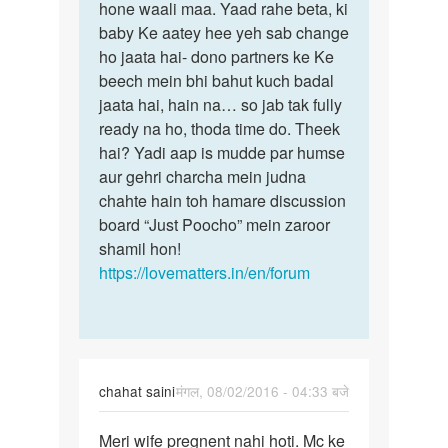
by
hone waali maa. Yaad rahe beta, ki
mo
baby Ke aatey hee yeh sab change
rukshan
ho jaata hai- dono partners ke Ke
beech mein bhi bahut kuch badal
jaata hai, hain na… so jab tak fully
ready na ho, thoda time do. Theek
hai? Yadi aap is mudde par humse
aur gehri charcha mein judna
chahte hain toh hamare discussion
board “Just Poocho” mein zaroor
shamil hon!
https://lovematters.in/en/forum
chahat saini
मंगल, 08/02/2016 - 04:33 बजे
पर्मालिंक
Meri wife pregnent nahi hoti. Mc ke
Meri