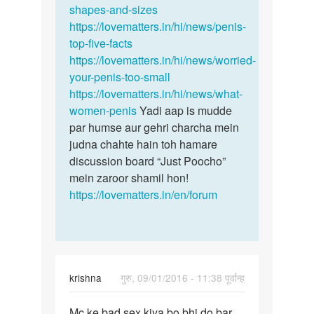
hai
shapes-and-sizes
our
https://lovematters.in/hi/news/penis-
by
top-five-facts
vishwas
https://lovematters.in/hi/news/worried-
your-penis-too-small
https://lovematters.in/hi/news/what-
women-penis
Yadi aap is mudde
par humse aur gehri charcha mein
judna chahte hain toh hamare
discussion board “Just Poocho”
mein zaroor shamil hon!
https://lovematters.in/en/forum
krishna
गुरु, 09/01/2016 - 11:38 पूर्वान्ह
पर्मालिंक
Mc ke bad sex kiya bo bhi do bar
Mc