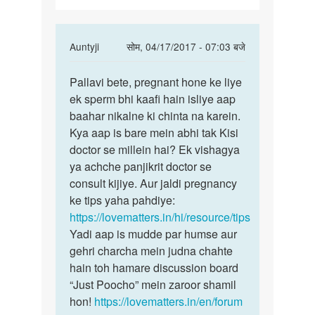
In
Auntyji
सोम, 04/17/2017 - 07:03 बजे
reply
पर्मालिंक
to
Pallavi bete, pregnant hone ke liye
Pallavi
Mere
ek sperm bhi kaafi hain isliye aap
bete,
shadi
baahar nikalne ki chinta na karein.
pregnant
ko
Kya aap is bare mein abhi tak Kisi
hone
3
doctor se millein hai? Ek vishagya
saal
ya achche panjikrit doctor se
ho
consult kijiye. Aur jaldi pregnancy
gye
ke tips yaha pahdiye:
by
https://lovematters.in/hi/resource/tips
pallavi
Yadi aap is mudde par humse aur
gehri charcha mein judna chahte
hain toh hamare discussion board
“Just Poocho” mein zaroor shamil
hon!
https://lovematters.in/en/forum