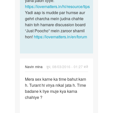
yaha padh lijiye:
https://lovematters.in/hi/resource/tips
Yadi aap is mudde par humse aur
gehri charcha mein judna chahte
hain toh hamare discussion board
“Just Poocho” mein zaroor shamil
hon!
https://lovematters.in/en/forum
Navin mina
बुध, 08/03/2016 - 01:27 बजे
पर्मालिंक
Mera sex karne ka time bahut kam
Mera
h. Turant hi virya nikal jata h. Time
sex
badane k liye muje kya karna
karne
chahiye ?
ka
time
bahut