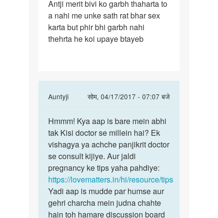
Antji merit bivi ko garbh thaharta to
Antji
a nahi me unke sath rat bhar sex
merit
karta but phir bhi garbh nahi
bivi
thehrta he koi upaye btayeb
ko
garbh
In
Auntyji
सोम, 04/17/2017 - 07:07 बजे
reply
पर्मालिंक
to
Hmmm! Kya aap is bare mein abhi
Hmmm!
Antji
tak Kisi doctor se millein hai? Ek
Kya
merit
vishagya ya achche panjikrit doctor
aap
bivi
se consult kijiye. Aur jaldi
is
ko
pregnancy ke tips yaha pahdiye:
bare
garbh
https://lovematters.in/hi/resource/tips
mein
by
Yadi aap is mudde par humse aur
Anonymous
gehri charcha mein judna chahte
hain toh hamare discussion board