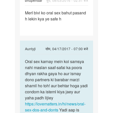
bhupendar
बुध, 08/03/2016 - 02:51 बजे
पर्मालिंक
MerI bivi ko oral sex bahut pasand
MerI
h lekin kya ye safe h
bivi
ko
oral
sex
bahut
In
Auntyji
सोम, 04/17/2017 - 07:00 बजे
reply
पर्मालिंक
to
Oral sex karnay mein koi samsya
Oral
MerI
nahi maslan saaf-safai ka poora
sex
bivi
dhyan rakha gaya ho aur ismay
karnay
ko
dono partners ki barabar marzi
mein
oral
shamil ho toh! aur behtar hoga yadi
koi
sex
condom ka isteml kiya jaey aur
bahut
yaha padh lijiey
by
https://lovematters.in/hi/news/oral-
bhupendar
sex-dos-and-donts
Yadi aap is