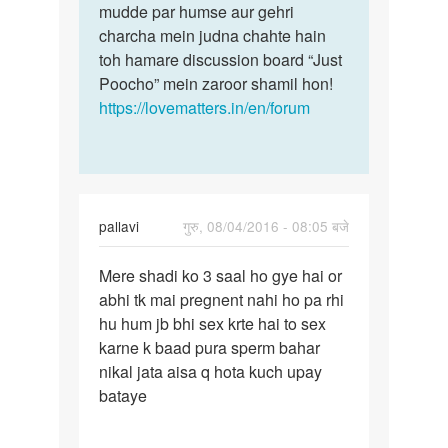
mudde par humse aur gehri
charcha mein judna chahte hain
toh hamare discussion board “Just
Poocho” mein zaroor shamil hon!
https://lovematters.in/en/forum
pallavi
गुरु, 08/04/2016 - 08:05 बजे
पर्मालिंक
Mere shadi ko 3 saal ho gye hai or
Mere
abhi tk mai pregnent nahi ho pa rhi
shadi
hu hum jb bhi sex krte hai to sex
ko
karne k baad pura sperm bahar
3
nikal jata aisa q hota kuch upay
saal
bataye
ho
gye