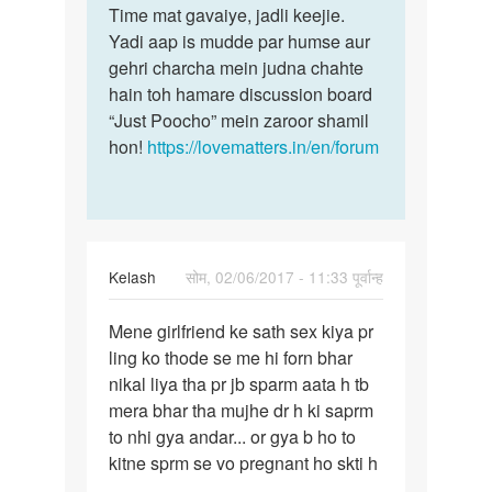
Time mat gavaiye, jadli keejie.
Yadi aap is mudde par humse aur
gehri charcha mein judna chahte
hain toh hamare discussion board
“Just Poocho” mein zaroor shamil
hon!
https://lovematters.in/en/forum
Kelash
सोम, 02/06/2017 - 11:33 पूर्वान्ह
पर्मालिंक
Mene girlfriend ke sath sex kiya pr
Mene
ling ko thode se me hi forn bhar
girlfriend
nikal liya tha pr jb sparm aata h tb
ke
mera bhar tha mujhe dr h ki saprm
sath
to nhi gya andar... or gya b ho to
sex
kitne sprm se vo pregnant ho skti h