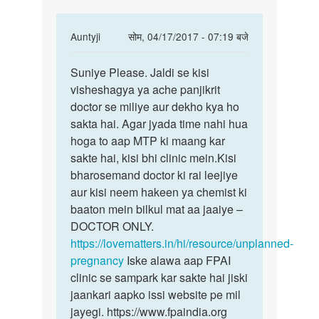
In
Auntyji
सोम, 04/17/2017 - 07:19 बजे
reply
पर्मालिंक
to
Suniye Please. Jaldi se kisi
Suniye
Mene
visheshagya ya ache panjikrit
Please.
apni
doctor se miliye aur dekho kya ho
Jaldi
gf
sakta hai. Agar jyada time nahi hua
se
ko
hoga to aap MTP ki maang kar
kisi
2
sakte hai, kisi bhi clinic mein.Kisi
din
bharosemand doctor ki rai leejiye
full
aur kisi neem hakeen ya chemist ki
by
baaton mein bilkul mat aa jaaiye –
nik.
DOCTOR ONLY.
https://lovematters.in/hi/resource/unplanned-
pregnancy
Iske alawa aap FPAI
clinic se sampark kar sakte hai jiski
jaankari aapko issi website pe mil
jayegi. https://www.fpaindia.org