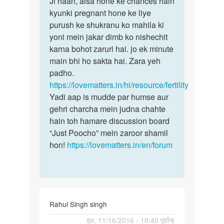
Ji haan, aisa hone ke chances hain
Ji
aggar
kyunki pregnant hone ke liye
haan,
aadmi
purush ke shukranu ko mahila ki
aisa
cheti
yoni mein jakar dimb ko nishechit
hone
discharge
karna bohot zaruri hai. jo ek minute
ke
by
main bhi ho sakta hai. Zara yeh
chances
randeep
padho.
singh
https://lovematters.in/hi/resource/fertility
Yadi aap is mudde par humse aur
gehri charcha mein judna chahte
hain toh hamare discussion board
“Just Poocho” mein zaroor shamil
hon!
https://lovematters.in/en/forum
Rahul Singh singh
पर्मालिंक
बुध, 11/16/2016 - 10:40 पूर्वान्ह