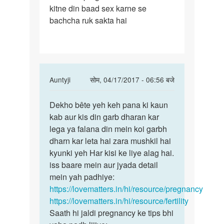
kitne din baad sex karne se
wife
bachcha ruk sakta hai
pregnent
nahi
hoti.
In
Auntyji
सोम, 04/17/2017 - 06:56 बजे
reply
पर्मालिंक
to
Dekho bête yeh keh pana ki kaun
Dekho
Meri
kab aur kis din garb dharan kar
bête
wife
lega ya falana din mein koi garbh
yeh
pregnent
dharn kar leta hai zara mushkil hai
keh
nahi
kyunki yeh Har kisi ke liye alag hai.
pana
hoti.
iss baare mein aur jyada detail
ki
by
mein yah padhiye:
chahat
https://lovematters.in/hi/resource/pregnancy
saini
https://lovematters.in/hi/resource/fertility
Saath hi jaldi pregnancy ke tips bhi