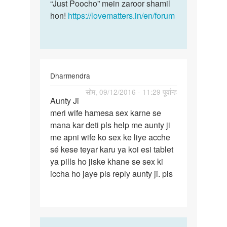
by
“Just Poocho” mein zaroor shamil
krishna
hon!
https://lovematters.in/en/forum
Dharmendra
पर्मालिंक
सोम, 09/12/2016 - 11:29 पूर्वान्ह
Aunty Ji
Aunty
meri wife hamesa sex karne se
Ji
mana kar deti pls help me aunty ji
meri
me apni wife ko sex ke liye acche
wife
sé kese teyar karu ya koi esi tablet
hamesa
ya pills ho jiske khane se sex ki
sex
iccha ho jaye pls reply aunty ji. pls