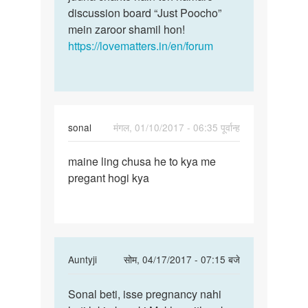
Singh
discussion board “Just Poocho”
singh
mein zaroor shamil hon!
https://lovematters.in/en/forum
sonal
मंगल, 01/10/2017 - 06:35 पूर्वान्ह
पर्मालिंक
maine ling chusa he to kya me
maine
pregant hogi kya
ling
chusa
he
to
kya
In
Auntyji
सोम, 04/17/2017 - 07:15 बजे
me
reply
पर्मालिंक
to
Sonal beti, isse pregnancy nahi
Isse