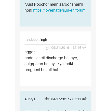
“Just Poocho” mein zaroor shamil
hon!
https://lovematters.in/en/forum
randeep singh
पर्मालिंक
बुध, 09/21/2016 - 12:16 बजे
aggar
aggar
aadmi cheti discharge ho jaye,
aadmi
shigrpatan ho jay,, kya ladki
cheti
pregnent ho jati hai
discharge
In
Auntyji
सोम, 04/17/2017 - 07:11 बजे
reply
पर्मालिंक
to