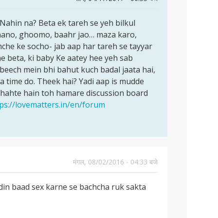
Nahin na? Beta ek tareh se yeh bilkul
 jaano, ghoomo, baahr jao… maza karo,
che ke socho- jab aap har tareh se tayyar
e beta, ki baby Ke aatey hee yeh sab
beech mein bhi bahut kuch badal jaata hai,
da time do. Theek hai? Yadi aap is mudde
chahte hain toh hamare discussion board
ps://lovematters.in/en/forum
मंगल, 08/02/2016 - 04:33 बजे
 din baad sex karne se bachcha ruk sakta