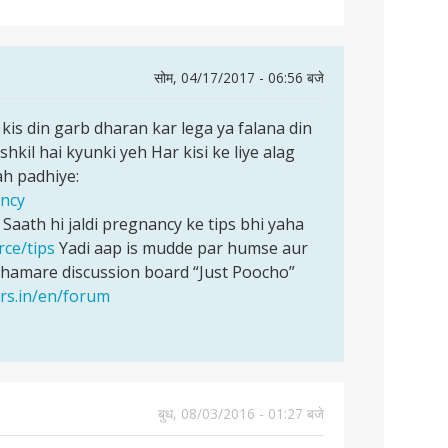
सोम, 04/17/2017 - 06:56 बजे
is din garb dharan kar lega ya falana din
hkil hai kyunki yeh Har kisi ke liye alag
ah padhiye:
ancy
Saath hi jaldi pregnancy ke tips bhi yaha
rce/tips
Yadi aap is mudde par humse aur
 hamare discussion board “Just Poocho”
ers.in/en/forum
बुध, 08/03/2016 - 01:27 बजे