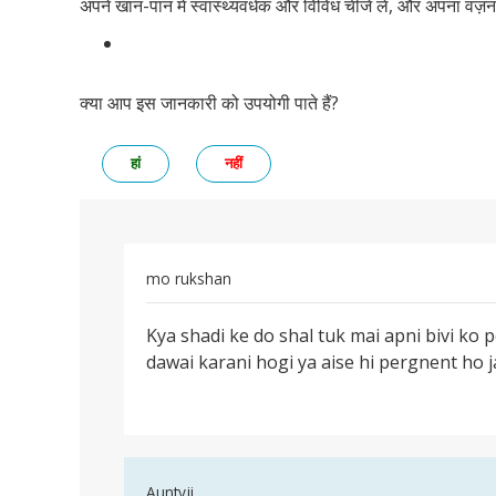
अपने खान-पान में स्वास्थ्यवर्धक और विविध चीजें लें, और अपना वज
क्या आप इस जानकारी को उपयोगी पाते हैं?
हां
नहीं
mo rukshan
पर्मालिंक
Kya shadi ke do shal tuk mai apni bivi ko 
Kya
dawai karani hogi ya aise hi pergnent ho j
shadi
ke
do
shal
tuk
In
Auntyji
mai