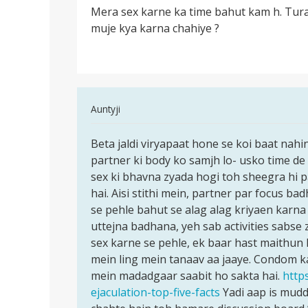
Mera sex karne ka time bahut kam h. Turant
Mera
muje kya karna chahiye ?
sex
karne
ka
time
bahut
In
Auntyji
reply
पर्मालिंक
to
Beta jaldi viryapaat hone se koi baat nahi
Beta
Mera
partner ki body ko samjh lo- usko time de 
jaldi
sex
sex ki bhavna zyada hogi toh sheegra hi 
viryapaat
karne
hai. Aisi stithi mein, partner par focus ba
hone
ka
se pehle bahut se alag alag kriyaen karna 
se
time
uttejna badhana, yeh sab activities sabse z
bahut
sex karne se pehle, ek baar hast maithun 
by
mein ling mein tanaav aa jaaye. Condom ka
Navin
mein madadgaar saabit ho sakta hai.
http
mina
ejaculation-top-five-facts
Yadi aap is mudd