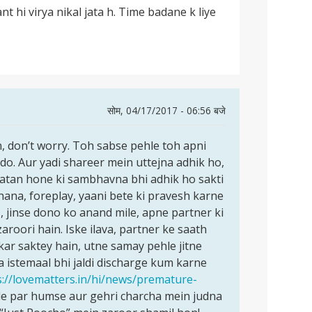
 hi virya nikal jata h. Time badane k liye
सोम, 04/17/2017 - 06:56 बजे
n, don’t worry. Toh sabse pehle toh apni
do. Aur yadi shareer mein uttejna adhik ho,
patan hone ki sambhavna bhi adhik ho sakti
dhana, foreplay, yaani bete ki pravesh karne
, jinse dono ko anand mile, apne partner ki
aroori hain. Iske ilava, partner ke saath
kar saktey hain, utne samay pehle jitne
 istemaal bhi jaldi discharge kum karne
s://lovematters.in/hi/news/premature-
e par humse aur gehri charcha mein judna