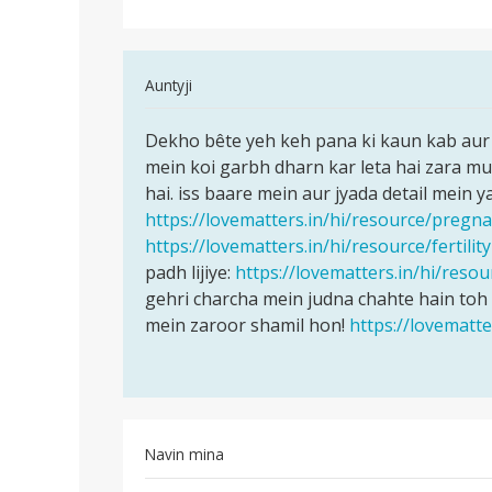
nahi
hoti.
In
Auntyji
reply
पर्मालिंक
to
Dekho bête yeh keh pana ki kaun kab aur k
Dekho
Meri
mein koi garbh dharn kar leta hai zara mus
bête
wife
hai. iss baare mein aur jyada detail mein y
yeh
pregnent
https://lovematters.in/hi/resource/pregn
keh
nahi
https://lovematters.in/hi/resource/fertility
pana
hoti.
padh lijiye:
https://lovematters.in/hi/resou
ki
by
gehri charcha mein judna chahte hain toh
chahat
mein zaroor shamil hon!
https://lovematt
saini
Navin mina
पर्मालिंक