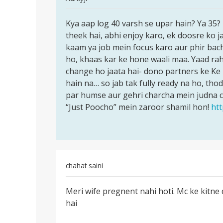
reply
पर्मालिंक
to
Kya aap log 40 varsh se upar hain? Ya 35? 
Kya
Kya
theek hai, abhi enjoy karo, ek doosre ko
aap
shadi
kaam ya job mein focus karo aur phir bach
log
ke
ho, khaas kar ke hone waali maa. Yaad rah
40
do
change ho jaata hai- dono partners ke Ke 
varsh
shal
hain na… so jab tak fully ready na ho, tho
se
tuk
par humse aur gehri charcha mein judna 
upar
mai
“Just Poocho” mein zaroor shamil hon!
htt
by
mo
rukshan
chahat saini
पर्मालिंक
Meri wife pregnent nahi hoti. Mc ke kitne
Meri
hai
wife
pregnent